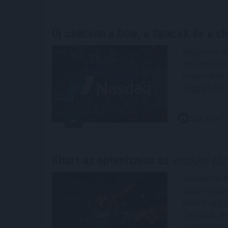
Új csúcson a Dow, a SpaceX és a ch
Vegyesen al
csúcson zár
napközben r
négy pluszo
2026. 08. 06. 1
Kitart az optimizmus az
európai tő
Szerdán is k
optimizmus 
miatti aggo
CAC40 is, m
szektorinde