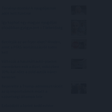
Törvényi döntés! A nyugdíjasnak
adót kell fizetnie
Így kaphat egy magyar nyugdíjas
olcsóbban gyógyszert - 7 lehetőség
Betiltják az air fryer-eket? Minden,
amit a PFAS-korlátozásról tudni
kell
Változás a használtautó-piacon:
meredeken esik a dízel, miközben
30%-kal nőtt a zöld autók iránti
kereslet
Beperelte a Trump-adminisztrációt
az új importvámok miatt a
szövetségi államok fele
Erősödött a forint kedd estére