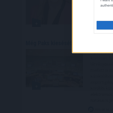
2026. 08. 06. 1
authenti
Még Paks kiesését is áthidalhatná
a
A paksi ato
korlátait, h
látványossá
mellett is 
kánikulában
importigény.
korábbi kuta
elektromos 
hatásai is 
2026. 08. 06. 1