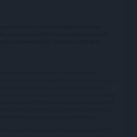
yasztási helyek, ahol tíz évnél régebben üzembe
k, számláikon az MVM külön szerepelteti a mérési
álás teljes mennyiségét - közölte az MVM Next
állalat tájékoztatása szerint a korábbi szaldó
zámolásból bruttó elszámolásba kerültek január 1-jétől
k a felhasználási helyek, ahol a háztartási méretű
erőmű üzembe helyezése vagy bővítése óta 2023. végéig
 eltelt tíz év. Az MVM Next esetében ez a változás több
t háromezer egyetemes szolgáltatásban vételező és
b mint háromszáz versenypiaci ügyfelet érint.
MVM a szaldós elszámolások lezárása érdekében 2023.