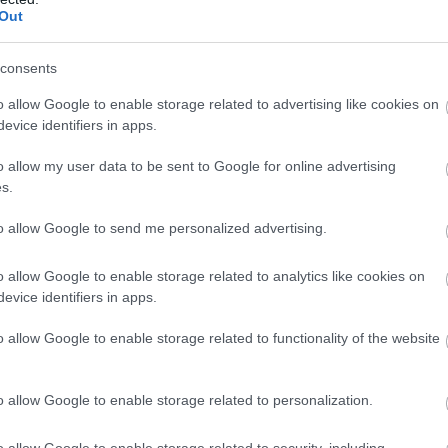
Out
elenséget jelentett az elsősorban bulgáriai
kínáló, bolgár bejegyzésű Robinson Tours utazási
consents
rosult magyar utasok az ügyben a cég bolgár
hoz fordulhatnak - írta meg szerdán a Turizmus.com
o allow Google to enable storage related to advertising like cookies on
kportál a Robinson levele alapján, amelyben utasait
evice identifiers in apps.
a.
o allow my user data to be sent to Google for online advertising
3:00
Megosztás:
TOVÁBB
s.
to allow Google to send me personalized advertising.
y alakult át
a magyar diákmunkapiac az
o allow Google to enable storage related to analytics like cookies on
evice identifiers in apps.
rodiák Iskolaszövetkezet tapasztalatai alapján a
o allow Google to enable storage related to functionality of the website
már nem kiegészítő munkaerőt, hanem jövőbeli
 keresnek a fiatalokban.
o allow Google to enable storage related to personalization.
o allow Google to enable storage related to security, including