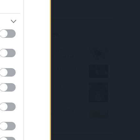
Richter elemzés
Befektetési tippek
Bank360: Már sok milliót lehet
spórolni a támogatott hitelekkel
Kisebb eséssel megúszta a magyar
tőzsde - erős a hazai piac
A Wells Fargo varázsgömbje
hétezret lát jövőre
Már hitelkártyakamaton ketyeg a
csok büntetés, és a személyi
kölcsönén a babaváró