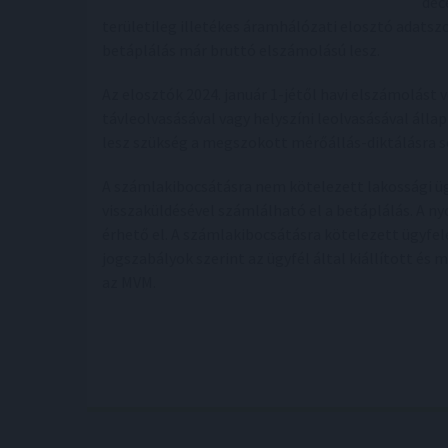
dec
területileg illetékes áramhálózati elosztó adatsz
betáplálás már bruttó elszámolású lesz.
Az elosztók 2024. január 1-jétől havi elszámolást
távleolvasásával vagy helyszíni leolvasásával áll
lesz szükség a megszokott mérőállás-diktálásra 
A számlakibocsátásra nem kötelezett lakossági ü
visszaküldésével számlálható el a betáplálás. A 
érhető el. A számlakibocsátásra kötelezett ügyfe
jogszabályok szerint az ügyfél által kiállított és 
az MVM.