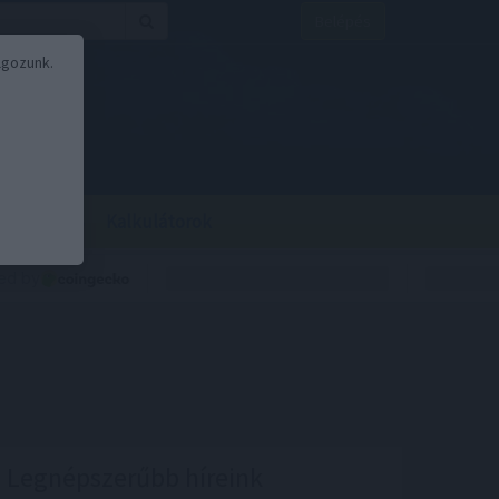
Belépés
lgozunk.
BOR
BIRS
Kalkulátorok
Legnépszerűbb híreink