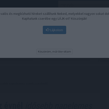
, valós és megbízható híreket szállítunk Neked, melyekkel nagyon sokat do
Kaphatunk cserébe egy LÁJK-ot? Köszönjük!
Lájkolom
Nyugdíj
Biztosítási befektetések
BU
Köszönöm, már like-oltam
idősebb napelemes rendszereknél
z évnél
idősebb napelemes