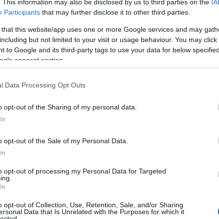
. This information may also be disclosed by us to third parties on the
IA
vagy akár nullás havi díjak és átutalási költségek is
Participants
that may further disclose it to other third parties.
őt jelentenek. A versenybe már itt beszálltak a
gáltatók.
 that this website/app uses one or more Google services and may gath
including but not limited to your visit or usage behaviour. You may click 
5:00
Megosztás:
TOVÁBB
 to Google and its third-party tags to use your data for below specifi
ogle consent section.
négy centimétert emelkedett
l Data Processing Opt Outs
nál az elmúlt 24 órában négy centimétert
o opt-out of the Sharing of my personal data.
 az emelkedő tendencia tovább folytatódott -
In
 kormany.hu oldalon a hőségriasztásról csütörtök
zzétett jelentésében.
o opt-out of the Sale of my Personal Data.
In
4:00
Megosztás:
TOVÁBB
to opt-out of processing my Personal Data for Targeted
ing.
In
o opt-out of Collection, Use, Retention, Sale, and/or Sharing
ersonal Data that Is Unrelated with the Purposes for which it
binson Tours
lected.