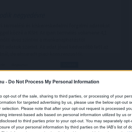
dik negyedévre
pari termelési és kiskereskedelmi forgalmi adatokat
ggel közzé a KSH. Az ipari termelés volumene 4,1
 nőtt éves szinten a munkanaphatástól
tt adatok szerint. Az adat jóval kedvezőbb lett az
tnál, de elmaradt piaci konszenzustól.
6:00
Megosztás:
TOVÁBB
.hu -
Do Not Process My Personal Information
százezer forintnál
is többet ér egy új
to opt-out of the sale, sharing to third parties, or processing of your per
formation for targeted advertising by us, please use the below opt-out s
abb összegű egyszeri jóváírásokkal próbálják
r selection. Please note that after your opt-out request is processed y
ábítani a bankot kereső vagy éppen váltó
eing interest-based ads based on personal information utilized by us or
okat a pénzintézetek. A BiztosDöntés.hu elemzése
disclosed to third parties prior to your opt-out. You may separately opt-
éges ügyfelek számlavezetéséért folyó harcban a
losure of your personal information by third parties on the IAB’s list of