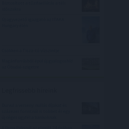
Biztosított a tűzifaellátás a téli
időszakra
Új ügyvezető igazgató az ITAKA
Hungary élén
Csökken a Tisza-tó vízszintje
Magánforrásból épül új gyalogoshíd
az Óbudai-szigetre
Legfrissebb híreink
Durvul a verseny: nullás díjakat és
százezer forintnál is többet ér egy
új céges ügyfél a bankoknak
A Duna Paksnál az elmúlt 24 órában