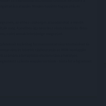
ember 31-i dátummal elszámoló számlát készített a
olgáltatása alapján. Minden további fogyasztás és
 végeznek, az ehhez szükséges alapadatokat a mérők
apítják meg. A jövőben így nem lesz részszámlázás. Nem
sem, ezért annak lehetősége megszűnt.
gyfeleknél kizárólag formanyomtatvány kitöltésével és
nyomtatvány és bővebb tájékoztatás az MVM honlapján
lek számára a betáplálás elszámolása a hatályos
megküldött számla alapján történik - hívta fel a figyelmet