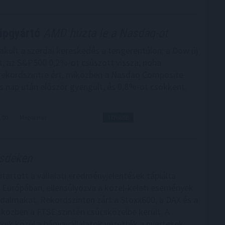
ipgyártó
AMD húzta le a Nasdaq-ot
akult a szerdai kereskedés a tengerentúlon: a Dow új
t, az S&P500 0,2%-ot csúszott vissza, noha
ekordszintre ért, miközben a Nasdaq Composite
s nap után először gyengült, és 0,8%-ot csökkent.
1:00
Megosztás:
TOVÁBB
zsdéken
itartott a vállalati eredményjelentések táplálta
Európában, ellensúlyozva a közel-keleti események
dalmakat. Rekordszinten zárt a Stoxx600, a DAX és a
iközben a FTSE szintén csúcsközelbe került. A
xek közül a bányavállalatok vezették a nyertesek