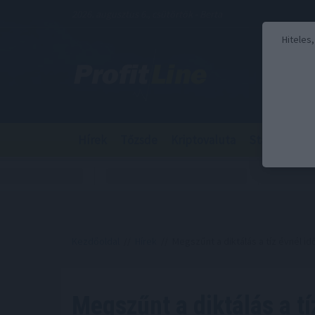
2026. augusztus 6., csütörtök - Berta
Hiteles
Hírek
Tőzsde
Kriptovaluta
Stabilcoin
Kezdőoldal
//
Hírek
// Megszűnt a diktálás a tíz évnél 
Megszűnt a diktálás a tí