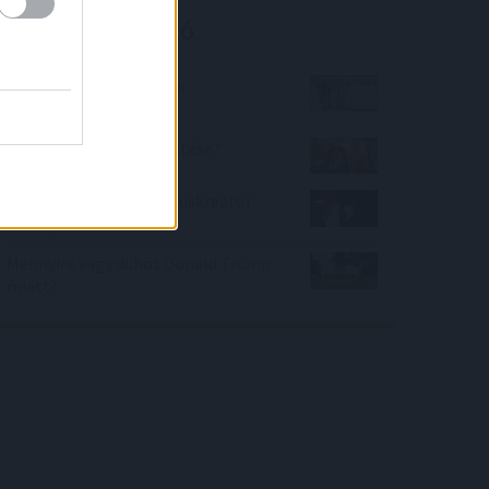
Kalkulátor ajánló
Gyermek és junior ruhák
méretezése
Mi a keresztneved jelentése?
A hagyomány, mint stíluskreátor.
Mennyire ismered?
Mennyire vagy dühös Donald Trump
miatt?