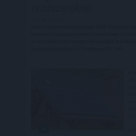
rendszereknél
2024. 01. 23. 17:30
Bruttó elszámolásba kerülnek 2024-től azok a fog
helyezett háztartási méretű kiserőművek működne
ponton vételezett energiamennyiséget és a betápl
Energiakereskedelmi Zrt. kedden az MTI-vel.
A v
els
azo
kis
már
min
töb
Az 