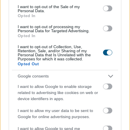
a narratíva, van-e valódi felhasználás, mekkora a likviditás,
consent section.
I want to opt-out of the Sale of my
és kik lehetnek a következő eladók. A legjobb kriptovaluta
Personal Data.
Opted In
befektetés soha nem pusztán az, amelyik tegnap a
legnagyobbat ugrott, hanem amelyiknél az
I want to opt-out of processing my
árfolyammozgás mögött értelmezhető kereslet, használat,
Personal Data for Targeted Advertising.
Opted In
közösség és kockázatkezelhető belépési pont áll.
I want to opt-out of Collection, Use,
A hét nyertese tehát az Audiera lett, de a hét tanulsága
Retention, Sale, and/or Sharing of my
Personal Data that Is Unrelated with the
ennél szélesebb: a kriptopiac újra történeteket áraz. És
Purposes for which it was collected.
Opted Out
amikor a piac történeteket áraz, akkor a számok mögött
mindig emberek állnak — akik félnek lemaradni, akik
Google consents
realizálnak, akik új narratívát keresnek, és akik minden zöld
gyertyában egy új ciklus kezdetét akarják látni.
I want to allow Google to enable storage
related to advertising like cookies on web or
Befektetői megjegyzés: a cikk nem minősül pénzügyi
device identifiers in apps.
tanácsadásnak. A felsorolt kriptoeszközök jelentős
I want to allow my user data to be sent to
árfolyam-ingadozásra képesek, ezért minden döntés előtt
Google for online advertising purposes.
érdemes saját kutatást és kockázatelemzést végezni.
I want to allow Google to send me