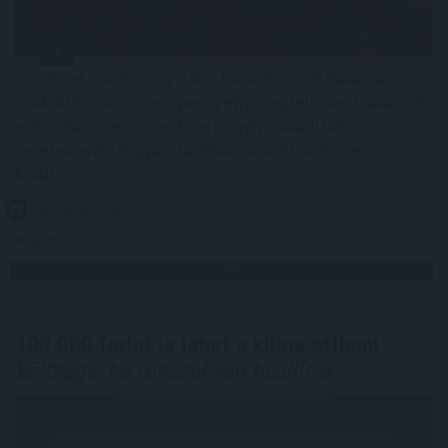
Esővízzel mosni vagy a WC-t öblíteni első hallásra
szokatlannak tűnhet, pedig egy megfelelően kialakított
esővízhasznosító rendszerrel egy családi ház
vezetékesvíz-fogyasztásának akár 57 százaléka is
kiváltható.
2026. 08. 09. 03:00
Megosztás:
TOVÁBB
100.000 forint is lehet a klíma otthoni
költsége, ha rosszul van beállítva?