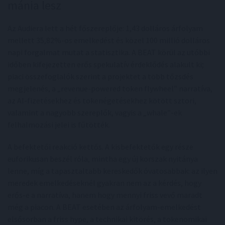
mánia lesz
Az Audiera lett a hét főszereplője: 1,43 dolláros árfolyam
mellett 35,82%-os emelkedést és közel 100 millió dolláros
napi forgalmat mutat a statisztika. A BEAT körül az utóbbi
időben kifejezetten erős spekulatív érdeklődés alakult ki;
piaci összefoglalók szerint a projektet a több tőzsdés
megjelenés, a „revenue-powered token flywheel” narratíva,
az AI-fizetésekhez és tokenégetésekhez kötött sztori,
valamint a nagyobb szereplők, vagyis a „whale”-ek
felhalmozási jelei is fűtötték.
A befektetői reakció kettős. A kisbefektetők egy része
euforikusan beszél róla, mintha egy új korszak nyitánya
lenne, míg a tapasztaltabb kereskedők óvatosabbak: az ilyen
meredek emelkedéseknél gyakran nem az a kérdés, hogy
erős-e a narratíva, hanem hogy mennyi friss vevő maradt
még a piacon. A BEAT esetében az árfolyam-emelkedést
elsősorban a friss hype, a technikai kitörés, a tokenomikai