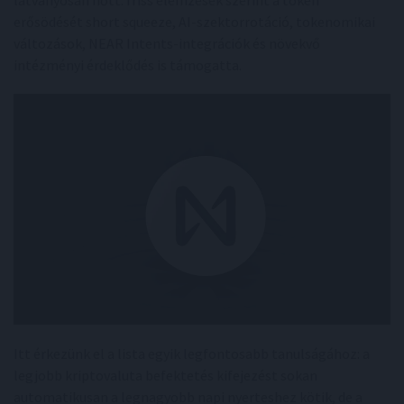
erősödését short squeeze, AI-szektorrotáció, tokenomikai
változások, NEAR Intents-integrációk és növekvő
intézményi érdeklődés is támogatta.
Itt érkezünk el a lista egyik legfontosabb tanulságához: a
legjobb kriptovaluta befektetés kifejezést sokan
automatikusan a legnagyobb napi nyerteshez kötik, de a