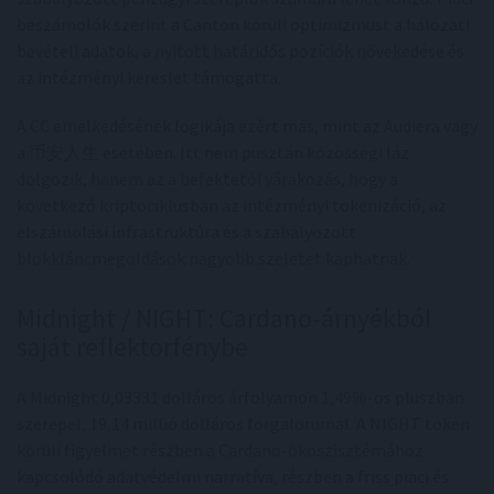
beszámolók szerint a Canton körüli optimizmust a hálózati
bevételi adatok, a nyitott határidős pozíciók növekedése és
az intézményi kereslet támogatta.
A CC emelkedésének logikája ezért más, mint az Audiera vagy
a 币安人生 esetében. Itt nem pusztán közösségi láz
dolgozik, hanem az a befektetői várakozás, hogy a
következő kriptociklusban az intézményi tokenizáció, az
elszámolási infrastruktúra és a szabályozott
blokkláncmegoldások nagyobb szeletet kaphatnak.
Midnight / NIGHT: Cardano-árnyékból
saját reflektorfénybe
A Midnight 0,03331 dolláros árfolyamon 1,49%-os pluszban
szerepel, 19,14 millió dolláros forgalommal. A NIGHT token
körüli figyelmet részben a Cardano-ökoszisztémához
kapcsolódó adatvédelmi narratíva, részben a friss piaci és