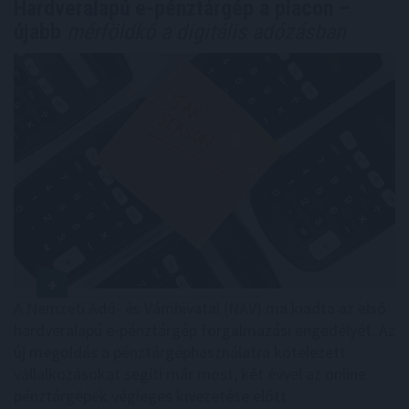
Hardveralapú e-pénztárgép a piacon –
újabb
mérföldkő a digitális adózásban
A Nemzeti Adó- és Vámhivatal (NAV) ma kiadta az első
hardveralapú e-pénztárgép forgalmazási engedélyét. Az
új megoldás a pénztárgéphasználatra kötelezett
vállalkozásokat segíti már most, két évvel az online
pénztárgépek végleges kivezetése előtt.