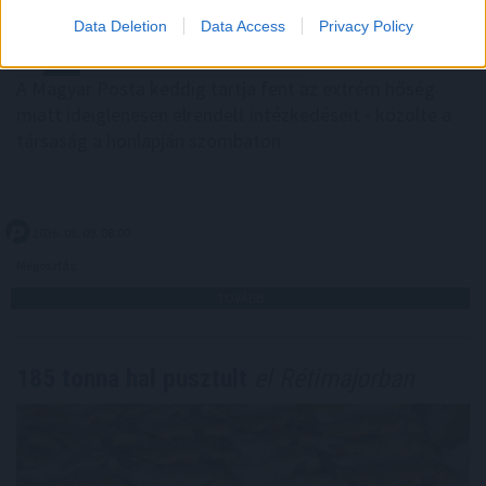
Data Deletion
Data Access
Privacy Policy
A Magyar Posta keddig tartja fent az extrém hőség
miatt ideiglenesen elrendelt intézkedéseit - közölte a
társaság a honlapján szombaton.
2026. 08. 09. 08:00
Megosztás:
TOVÁBB
185 tonna hal pusztult
el Rétimajorban