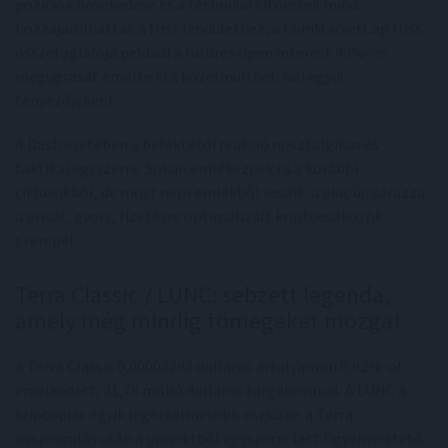
pozíciók növekedése és a technikai kitörések mind
hozzájárulhattak a friss lendülethez; a CoinMarketCap friss
összefoglalója például a futures open interest 49%-os
megugrását emelte ki a közelmúltbeli rali egyik
tényezőjeként.
A Dash esetében a befektetői reakció nosztalgikus és
taktikai egyszerre. Sokan emlékeznek rá a korábbi
ciklusokból, de most nem emlékből veszik: a piac újraárazza
a privát, gyors, fizetésre optimalizált kriptoeszközök
szerepét.
Terra Classic / LUNC: sebzett legenda,
amely még mindig tömegeket mozgat
A Terra Classic 0,00008298 dolláros árfolyamon 0,92%-ot
emelkedett, 41,78 millió dolláros forgalommal. A LUNC a
kriptopiac egyik legérzelmesebb eszköze: a Terra-
összeomlás után a projektből egyszerre lett figyelmeztető