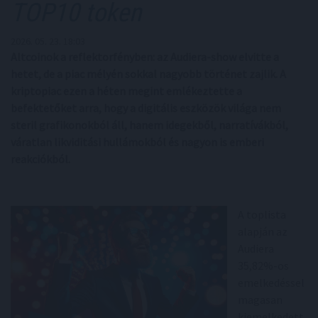
TOP10 token
2026. 05. 23. 18:03
Altcoinok a reflektorfényben: az Audiera-show elvitte a
hetet, de a piac mélyén sokkal nagyobb történet zajlik. A
kriptopiac ezen a héten megint emlékeztette a
befektetőket arra, hogy a digitális eszközök világa nem
steril grafikonokból áll, hanem idegekből, narratívákból,
váratlan likviditási hullámokból és nagyon is emberi
reakciókból.
A toplista
alapján az
Audiera
35,82%-os
emelkedéssel
magasan
kiemelkedett