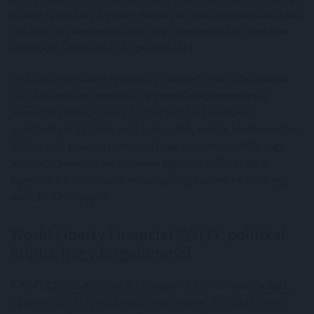
erősen rájátszik a Binance-kultúrára, miközben korábbi piaci
beszámolók hangsúlyozták: nincs megerősített hivatalos
kapcsolat a Binance és a token között.
Ez a fajta mémcoin-dinamika jól ismert: a név, a kulturális
kód, a közösségi terjedés és a gyors árfolyamnyereség
önmagát erősítő spirált hozhat létre. A befektetői
pszichológia itt talán még fontosabb, mint a fundamentum.
Aki beszáll, gyakran nem cash flow-t, üzleti modellt vagy
protokollbevételt vesz, hanem figyelmet. Márpedig a
figyelem a kriptopiacon néha napokig többet ér, mint egy
auditált whitepaper.
World Liberty Financial / WLFI: politikai
kripto, nagy forgalommal
A WLFI 0,06241 dolláros árfolyamon 3,92%-ot emelkedett,
62 millió dollár feletti napi forgalommal. A World Liberty