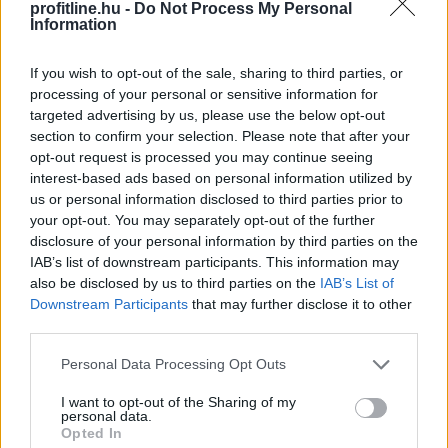
A Morpho története kevésbé hangos, mint egy mémcoiné, de
profitline.hu -
Do Not Process My Personal
Information
a DeFi jövője szempontjából kulcsfontosságú. Ha az
intézményi szereplők valóban egyre nagyobb arányban
keresik az on-chain hozamtermelő és hitelezési
If you wish to opt-out of the sale, sharing to third parties, or
processing of your personal or sensitive information for
infrastruktúrát, akkor az ilyen protokollok nemcsak
targeted advertising by us, please use the below opt-out
árfolyamgrafikonok, hanem pénzügyi háttérrendszerek is
section to confirm your selection. Please note that after your
lehetnek.
opt-out request is processed you may continue seeing
interest-based ads based on personal information utilized by
Mit üzen ez a toplista a piacról?
us or personal information disclosed to third parties prior to
your opt-out. You may separately opt-out of the further
disclosure of your personal information by third parties on the
A tízes lista nem egyetlen trendet mutat, hanem egy
IAB’s list of downstream participants. This information may
széttartó, mégis izgalmas piaci állapotot. A kockázati
also be disclosed by us to third parties on the
IAB’s List of
étvágy visszatért, de nem egyenletesen. A spekulatív tőke
Downstream Participants
that may further disclose it to other
egyszerre vadászik friss, gyorsan mozgó tokenekre, régi
third parties.
ciklusokból ismert nevekre, AI- és adatvédelmi narratívákra,
Please note that this website/app uses one or more Google
valamint intézményi DeFi- és infrastruktúraprojektekre.
Personal Data Processing Opt Outs
services and may gather and store information including but
not limited to your visit or usage behaviour. You may click to
I want to opt-out of the Sharing of my
A profi befektető ilyenkor nem csak azt nézi, mi ment fel.
personal data.
grant or deny consent to Google and its third-party tags to
Azt kérdezi: honnan jött a forgalom, mennyire fenntartható
Opted In
use your data for below specified purposes in below Google