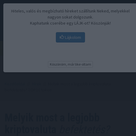
Hiteles, valós és megbízható híreket szállítunk Neked, melyekkel
nagyon sokat dolgozunk.
Kaphatunk cserébe egy LÁJK-ot? Köszönjük!
Lájkolom
Menü
Köszönöm, már like-oltam
Kezdőoldal
//
Hírek
// Melyik most a legjobb kriptovaluta
befektetés? TOP10 token
Melyik most a legjobb
kriptovaluta
befektetés?