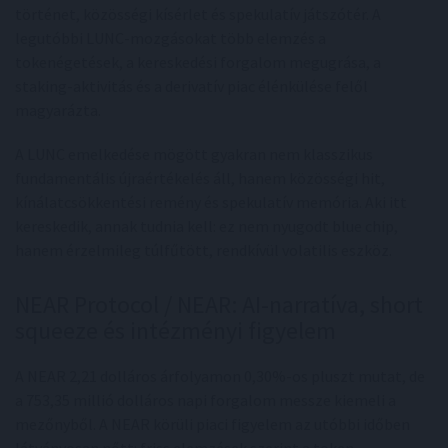
történet, közösségi kísérlet és spekulatív játszótér. A
legutóbbi LUNC-mozgásokat több elemzés a
tokenégetések, a kereskedési forgalom megugrása, a
staking-aktivitás és a derivatív piac élénkülése felől
magyarázta.
A LUNC emelkedése mögött gyakran nem klasszikus
fundamentális újraértékelés áll, hanem közösségi hit,
kínálatcsökkentési remény és spekulatív memória. Aki itt
kereskedik, annak tudnia kell: ez nem nyugodt blue chip,
hanem érzelmileg túlfűtött, rendkívül volatilis eszköz.
NEAR Protocol / NEAR: AI-narratíva, short
squeeze és intézményi figyelem
A NEAR 2,21 dolláros árfolyamon 0,30%-os pluszt mutat, de
a 753,35 millió dolláros napi forgalom messze kiemeli a
mezőnyből. A NEAR körüli piaci figyelem az utóbbi időben
látványosan nőtt: friss elemzések szerint a token