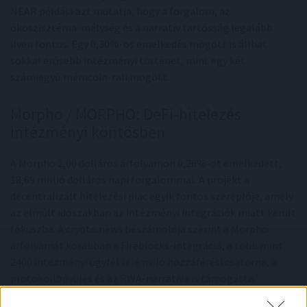
NEAR példája azt mutatja, hogy a forgalom, az
ökoszisztéma-mélység és a narratív tartósság legalább
ilyen fontos. Egy 0,30%-os emelkedés mögött is állhat
sokkal erősebb intézményi történet, mint egy két
számjegyű mémcoin-rali mögött.
Morpho / MORPHO: DeFi-hitelezés
intézményi köntösben
A Morpho 2,00 dolláros árfolyamon 0,26%-ot emelkedett,
18,69 millió dolláros napi forgalommal. A projekt a
decentralizált hitelezési piac egyik fontos szereplője, amely
az elmúlt időszakban az intézményi integrációk miatt került
fókuszba. A crypto.news beszámolója szerint a Morpho
árfolyamát korábban a Fireblocks-integráció, a több mint
2400 intézményi ügyfél felé nyíló hozzáférési csatorna, a
protokollbővülés és az RWA-narratíva is támogatta.