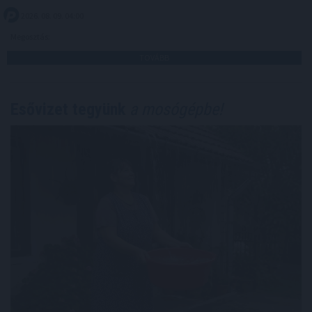
2026. 08. 09. 04:00
Megosztás:
TOVÁBB
Esővizet tegyünk
a mosógépbe!