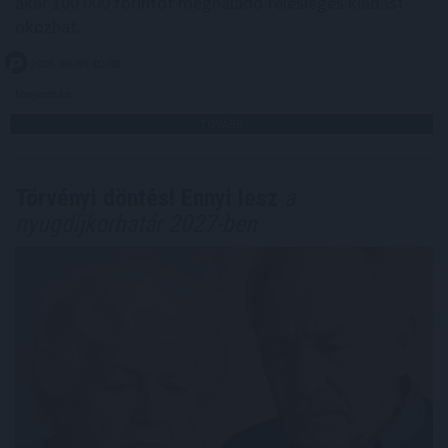
akár 100 000 forintot meghaladó felesleges kiadást
okozhat.
2026. 08. 09. 02:00
Megosztás:
TOVÁBB
Törvényi döntés! Ennyi lesz
a
nyugdíjkorhatár 2027-ben