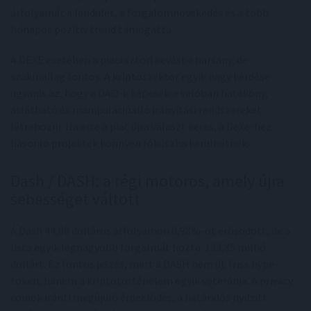
árfolyamát a lendület, a forgalomnövekedés és a több
hónapos pozitív trend támogatta.
A DEXE esetében a piaci sztori kevésbé harsány, de
szakmailag fontos. A kriptoszektor egyik nagy kérdése
ugyanis az, hogy a DAO-k képesek-e valóban hatékony,
átlátható és manipulációálló irányítási rendszereket
létrehozni. Ha erre a piac újra választ keres, a DeXe-hez
hasonló projektek könnyen fókuszba kerülhetnek.
Dash / DASH: a régi motoros, amely újra
sebességet váltott
A Dash 44,98 dolláros árfolyamon 0,98%-ot erősödött, de a
lista egyik legnagyobb forgalmát hozta: 133,35 millió
dollárt. Ez fontos jelzés, mert a DASH nem új, friss hype-
token, hanem a kriptotörténelem egyik veteránja. A privacy
coinok iránti megújuló érdeklődés, a határidős nyitott