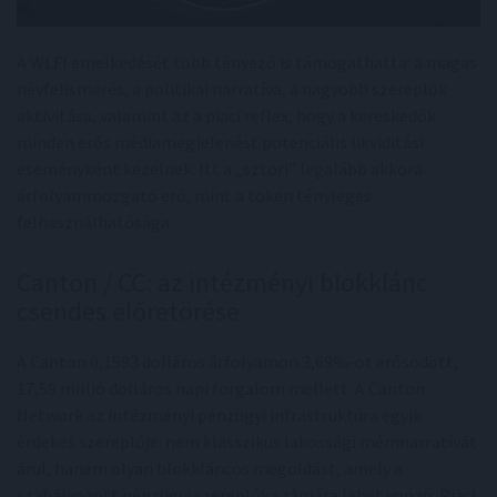
A WLFI emelkedését több tényező is támogathatta: a magas
névfelismerés, a politikai narratíva, a nagyobb szereplők
aktivitása, valamint az a piaci reflex, hogy a kereskedők
minden erős médiamegjelenést potenciális likviditási
eseményként kezelnek. Itt a „sztori” legalább akkora
árfolyammozgató erő, mint a token tényleges
felhasználhatósága.
Canton / CC: az intézményi blokklánc
csendes előretörése
A Canton 0,1593 dolláros árfolyamon 3,69%-ot erősödött,
17,59 millió dolláros napi forgalom mellett. A Canton
Network az intézményi pénzügyi infrastruktúra egyik
érdekes szereplője: nem klasszikus lakossági mémnarratívát
árul, hanem olyan blokkláncos megoldást, amely a
szabályozott pénzügyi szereplők számára lehet vonzó. Piaci