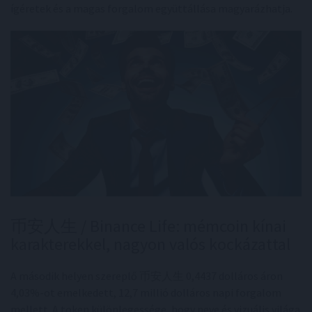
ígéretek és a magas forgalom együttállása magyarázhatja.
币安人生 / Binance Life: mémcoin kínai
karakterekkel, nagyon valós kockázattal
A második helyen szereplő 币安人生 0,4437 dolláros áron
4,03%-ot emelkedett, 12,7 millió dolláros napi forgalom
mellett. A token különlegessége, hogy neve és vizuális világa