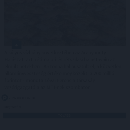
A súlyos vízhiány következtében az Aranyponty
Halászati Zrt. rétimajori és rétszilasi halastavain az
elmúlt hetekben 185 tonna hal pusztult el, a közvetlen
állományveszteség értéke megközelíti a 200 millió
forintot - mondta Lévai Ferenc a társaság
vezérigazgatója az MTI-nek szombaton.
2026. 08. 09. 07:00
Megosztás:
TOVÁBB