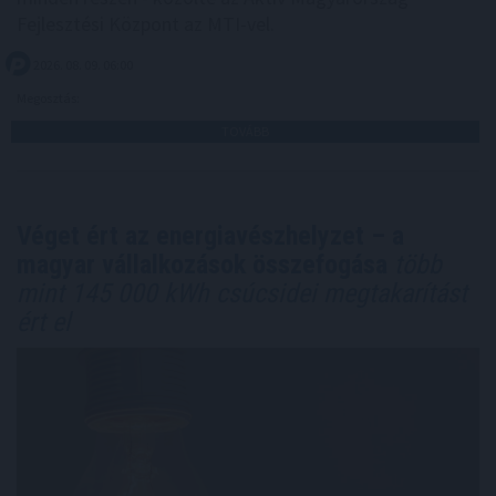
Fejlesztési Központ az MTI-vel.
2026. 08. 09. 06:00
Megosztás:
TOVÁBB
Véget ért az energiavészhelyzet – a
magyar vállalkozások összefogása
több
mint 145 000 kWh csúcsidei megtakarítást
ért el