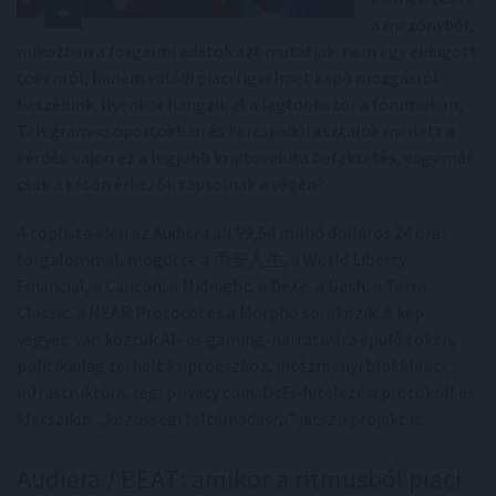
a mezőnyből,
miközben a forgalmi adatok azt mutatják: nem egy eldugott
tokenről, hanem valódi piaci figyelmet kapó mozgásról
beszélünk. Ilyenkor hangzik el a legtöbbször a fórumokon,
Telegram-csoportokban és kereskedői asztalok mellett a
kérdés: vajon ez a legjobb kriptovaluta befektetés, vagy már
csak a későn érkezők tapsolnak a végén?
A toplista élén az Audiera áll 99,54 millió dolláros 24 órás
forgalommal, mögötte a 币安人生, a World Liberty
Financial, a Canton, a Midnight, a DeXe, a Dash, a Terra
Classic, a NEAR Protocol és a Morpho sorakozik. A kép
vegyes: van köztük AI- és gaming-narratívára épülő token,
politikailag terhelt kriptoeszköz, intézményi blokklánc-
infrastruktúra, régi privacy coin, DeFi-hitelezési protokoll és
klasszikus „közösségi feltámadásra” játszó projekt is.
Audiera / BEAT: amikor a ritmusból piaci