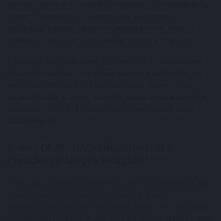
derivatív aktivitás fűtötte. A CoinMarketCap összefoglalója
szerint a legutóbbi árfolyammozgás egyik fontos
mozgatója a futures forgalom megugrása volt, vagyis a
spekulatív tőke rövid távon aktívan kereste a NIGHT-ot.
A Midnight története azért érdekes, mert az adatvédelem
újra felértékelődhet a blokklánciparban. A befektetők egy
része már nemcsak gyors láncokat keres, hanem olyan
infrastruktúrát is, amely a privát tranzakciókat, a szelektív
adatmegosztást és a szabályozható anonimitást képes
összehangolni.
DeXe / DEXE: DAO-infrastruktúra a
csendes építkezők klubjából
A DeXe 13,71 dolláros árfolyamon 1,04%-ot emelkedett, 11,7
millió dolláros napi forgalom mellett. A projekt a
decentralizált autonóm szervezetek, vagyis DAO-k irányítási
infrastruktúrájára épít. A friss piaci elemzések szerint a DEXE