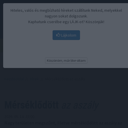
Hiteles, valós és megbízható híreket szállítunk Neked, melyekkel
nagyon sokat dolgozunk.
Kaphatunk cserébe egy LÁJK-ot? Köszönjük!
Lájkolom
Menü
Köszönöm, már like-oltam
Kezdőoldal
//
Hírek
// Mérséklődött az aszály
Mérséklődött
az aszály
2026. 05. 14. 22:00
Nagy területen megszűnt, illetve mérséklődött az aszály az