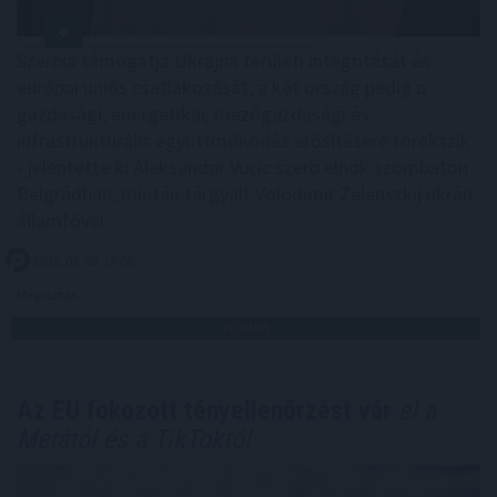
Szerbia támogatja Ukrajna területi integritását és
európai uniós csatlakozását, a két ország pedig a
gazdasági, energetikai, mezőgazdasági és
infrastrukturális együttműködés erősítésére törekszik
- jelentette ki Aleksandar Vucic szerb elnök szombaton
Belgrádban, miután tárgyalt Volodimir Zelenszkij ukrán
államfővel.
2026. 08. 08. 17:00
Megosztás:
TOVÁBB
Az EU fokozott tényellenőrzést vár
el a
Metától és a TikToktól