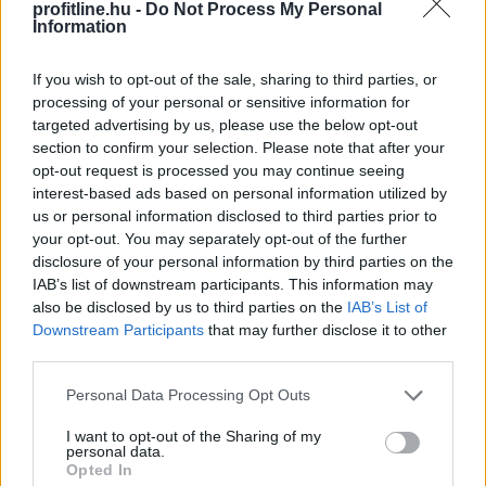
profitline.hu -
Do Not Process My Personal
Information
If you wish to opt-out of the sale, sharing to third parties, or
processing of your personal or sensitive information for
targeted advertising by us, please use the below opt-out
section to confirm your selection. Please note that after your
opt-out request is processed you may continue seeing
interest-based ads based on personal information utilized by
us or personal information disclosed to third parties prior to
your opt-out. You may separately opt-out of the further
disclosure of your personal information by third parties on the
Szombat hajnalban helyreállt a vízszolgáltatás
IAB’s list of downstream participants. This information may
also be disclosed by us to third parties on the
IAB’s List of
Budapest III. kerületében a Jós utcában, ahol pénteken
Downstream Participants
that may further disclose it to other
csőtörés történt - közölte a kormány a
third parties.
hőségriasztásról készült, szombaton közzétett
jelentésében a kormany.hu oldalon. Szombattól az
Please note that this website/app uses one or more Google
Personal Data Processing Opt Outs
országos tisztifőorvos kedd éjfélig másodfokúra
services and may gather and store information including but
not limited to your visit or usage behaviour. You may click to
I want to opt-out of the Sharing of my
mérsékelte az ország egész területére vonatkozó
personal data.
grant or deny consent to Google and its third-party tags to
harmadfokú hőségriasztást.
Opted In
use your data for below specified purposes in below Google