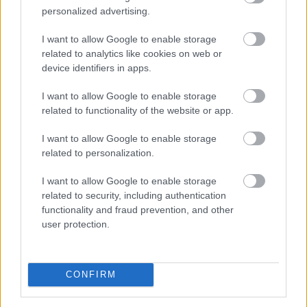
personalized advertising.
Megújította az Agrár- és Élelmiszergazdaságért Felelős
I want to allow Google to enable storage
Minisztérium a Nemzeti Földalapba tartozó
related to analytics like cookies on web or
device identifiers in apps.
földterületek megbízási szerződéssel történő átmeneti
hasznosításának rendjét - tette közzé a tárca
I want to allow Google to enable storage
szombaton a kormány Facebook-oldalán.
related to functionality of the website or app.
2026. 08. 08. 23:00
I want to allow Google to enable storage
Megosztás:
related to personalization.
TOVÁBB
I want to allow Google to enable storage
related to security, including authentication
functionality and fraud prevention, and other
Kapitány István: a magyarok 84 százaléka
user protection.
csatlakozott az összefogáshoz
CONFIRM