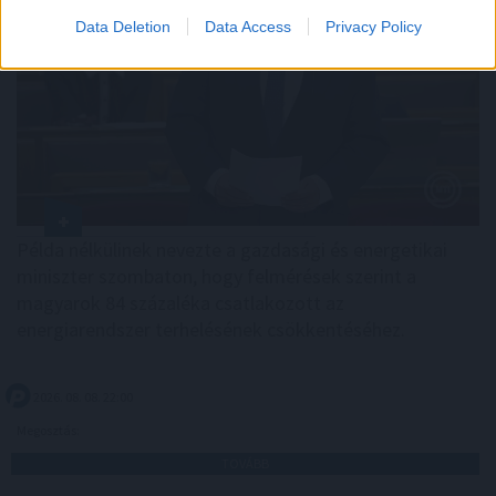
Data Deletion
Data Access
Privacy Policy
Példa nélkülinek nevezte a gazdasági és energetikai
miniszter szombaton, hogy felmérések szerint a
magyarok 84 százaléka csatlakozott az
energiarendszer terhelésének csökkentéséhez.
2026. 08. 08. 22:00
Megosztás:
TOVÁBB