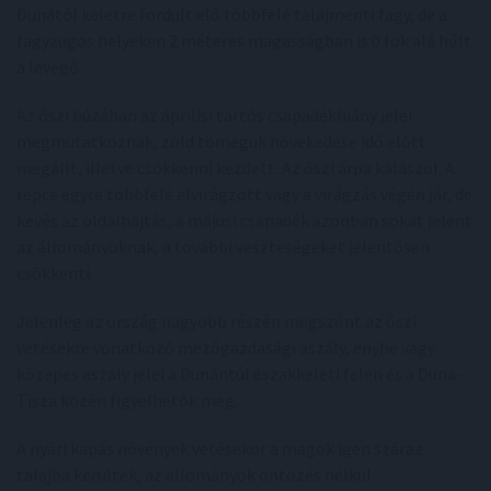
Dunától keletre fordult elő többfelé talajmenti fagy, de a
fagyzugos helyeken 2 méteres magasságban is 0 fok alá hűlt
a levegő.
Az őszi búzában az áprilisi tartós csapadékhiány jelei
megmutatkoznak, zöld tömegük növekedése idő előtt
megállt, illetve csökkenni kezdett. Az őszi árpa kalászol. A
repce egyre többfelé elvirágzott vagy a virágzás végén jár, de
kevés az oldalhajtás, a májusi csapadék azonban sokat jelent
az állományoknak, a további veszteségeket jelentősen
csökkenti.
Jelenleg az ország nagyobb részén megszűnt az őszi
vetésekre vonatkozó mezőgazdasági aszály, enyhe vagy
közepes aszály jelei a Dunántúl északkeleti felén és a Duna-
Tisza közén figyelhetők meg.
A nyári kapás növények vetésekor a magok igen száraz
talajba kerültek, az állományok öntözés nélkül