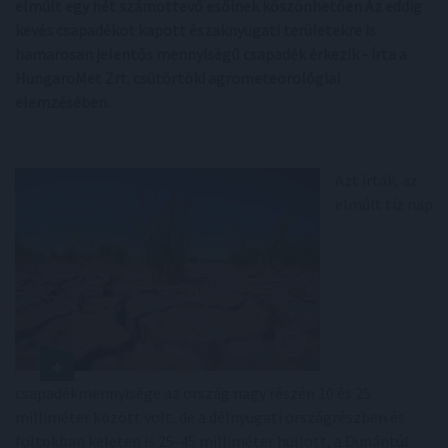
elmúlt egy hét számottevő esőinek köszönhetően Az eddig
kevés csapadékot kapott északnyugati területekre is
hamarosan jelentős mennyiségű csapadék érkezik - írta a
HungaroMet Zrt. csütörtöki agrometeorológiai
elemzésében.
Azt írták, az
elmúlt tíz nap
csapadékmennyisége az ország nagy részén 10 és 25
milliméter között volt, de a délnyugati országrészben és
foltokban keleten is 25-45 milliméter hullott, a Dunántúl