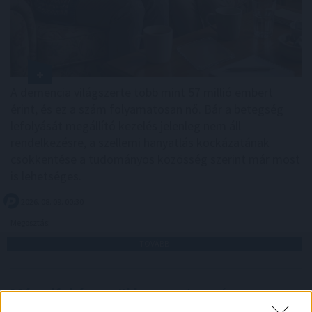
A demencia világszerte több mint 57 millió embert
érint, és ez a szám folyamatosan nő. Bár a betegség
lefolyását megállító kezelés jelenleg nem áll
rendelkezésre, a szellemi hanyatlás kockázatának
csökkentése a tudományos közösség szerint már most
is lehetséges.
2026. 08. 09. 00:30
Megosztás:
TOVÁBB
Másodfokúra csökkent
a riasztás