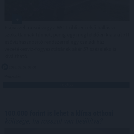
Esővízzel mosni vagy a WC-t öblíteni első hallásra
szokatlannak tűnhet, pedig egy megfelelően kialakított
esővízhasznosító rendszerrel egy családi ház
vezetékesvíz-fogyasztásának akár 57 százaléka is
kiváltható.
2026. 08. 09. 03:00
Megosztás:
TOVÁBB
100.000 forint is lehet a klíma otthoni
költsége, ha rosszul van beállítva?