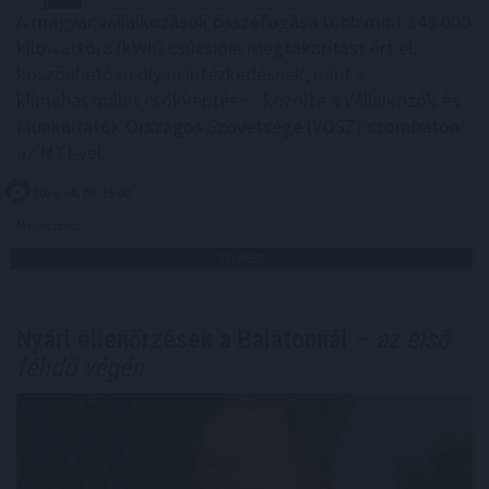
A magyar vállalkozások összefogása több mint 145 000
kilowattóra (kWh) csúcsidei megtakarítást ért el,
köszönhetően olyan intézkedésnek, mint a
klímahasználat csökkentése - közölte a Vállalkozók és
Munkáltatók Országos Szövetsége (VOSZ) szombaton
az MTI-vel.
2026. 08. 08. 19:00
Megosztás:
TOVÁBB
Nyári ellenőrzések a Balatonnál
– az első
félidő végén