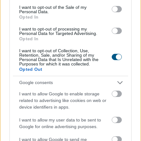
consent section.
2026. 08. 09. 00:05
I want to opt-out of the Sale of my
Personal Data.
Megosztás:
Opted In
TOVÁBB
I want to opt-out of processing my
Personal Data for Targeted Advertising.
Opted In
Változik az állami földek átmeneti
I want to opt-out of Collection, Use,
Retention, Sale, and/or Sharing of my
hasznosításának rendje
Personal Data that Is Unrelated with the
Purposes for which it was collected.
Opted Out
Google consents
I want to allow Google to enable storage
related to advertising like cookies on web or
device identifiers in apps.
I want to allow my user data to be sent to
Google for online advertising purposes.
I want to allow Google to send me