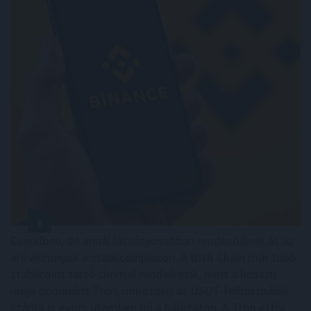
Csendben, de annál látványosabban rendeződnek át az
erőviszonyok a stabilcoinpiacon. A BNB Chain már több
stabilcoint tartó címmel rendelkezik, mint a hosszú
ideje domináns Tron, miközben az USDT-felhasználók
száma is gyors ütemben nő a hálózaton. A Tron ettől