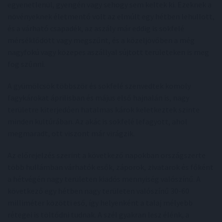
egyenetlenül, gyengén vagy sehogy sem keltek ki. Ezeknek a
növényeknek életmentő volt az elmúlt egy hétben lehullott,
és a várható csapadék, az aszály már eddig is sokfelé
mérséklődött vagy megszűnt, és a közeljövőben a még
nagyfokú vagy közepes aszállyal sújtott területeken is meg
fog szűnni.
A gyümölcsök többször és sokfelé szenvedtek komoly
fagykárokat áprilisban és május első hajnalán is, nagy
területre kiterjedően hatalmas károk keletkeztek szinte
minden kultúrában. Az akác is sokfelé lefagyott, ahol
megmaradt, ott viszont már virágzik.
Az előrejelzés szerint a következő napokban országszerte
több hullámban várhatók esők, záporok, zivatarok és főként
a hétvégén nagy területen kiadós mennyiség valószínű. A
következő egy hétben nagy területen valószínű 30-60
milliméter közötti eső, így helyenként a talaj mélyebb
rétegei is töltődni tudnak. A szél gyakran lesz élénk, a