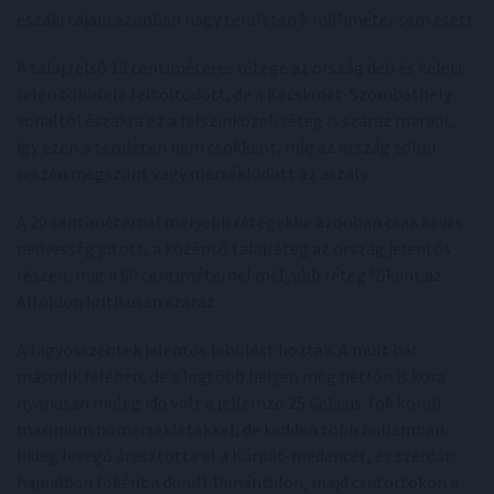
északi tájain azonban nagy területen 5 milliméter sem esett.
A talaj felső 10 centiméteres rétege az ország déli és keleti
felén többfelé feltöltődött, de a Kecskmét-Szombathely
vonaltól északra ez a felszínközeli réteg is száraz maradt,
így ezen a területen nem csökkent, míg az ország többi
részén megszűnt vagy mérséklődött az aszály.
A 20 centiméternél mélyebb rétegekbe azonban csak kevés
nedvesség jutott, a középső talajréteg az ország jelentős
részén, míg a 60 centiméternél mélyebb réteg főként az
Alföldön kritikusan száraz.
A fagyosszentek jelentős lehűlést hoztak. A múlt hét
második felében, de a legtöbb helyen még hétfőn is kora
nyáriasan meleg idő volt a jellemző 25 Celsius-fok körüli
maximum hőmérsékletekkel, de kedden több hullámban
hideg levegő árasztotta el a Kárpát-medencét, és szerdán
hajnalban főként a derült Dunántúlon, majd csütörtökön a