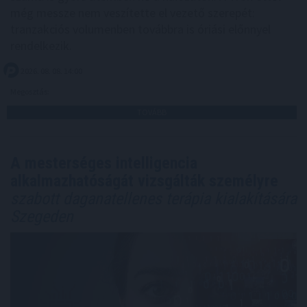
még messze nem veszítette el vezető szerepét:
tranzakciós volumenben továbbra is óriási előnnyel
rendelkezik.
2026. 08. 08. 14:00
Megosztás:
TOVÁBB
A mesterséges intelligencia
alkalmazhatóságát vizsgálták személyre
szabott daganatellenes terápia kialakítására
Szegeden