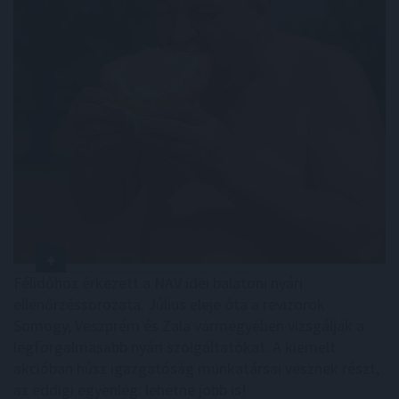
Félidőhöz érkezett a NAV idei balatoni nyári
ellenőrzéssorozata. Július eleje óta a revizorok
Somogy, Veszprém és Zala vármegyében vizsgálják a
legforgalmasabb nyári szolgáltatókat. A kiemelt
akcióban húsz igazgatóság munkatársai vesznek részt,
az eddigi egyenleg: lehetne jobb is!