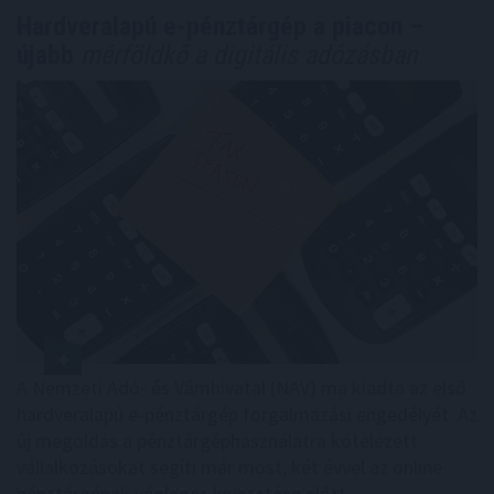
Hardveralapú e-pénztárgép a piacon –
újabb
mérföldkő a digitális adózásban
A Nemzeti Adó- és Vámhivatal (NAV) ma kiadta az első
hardveralapú e-pénztárgép forgalmazási engedélyét. Az
új megoldás a pénztárgéphasználatra kötelezett
vállalkozásokat segíti már most, két évvel az online
pénztárgépek végleges kivezetése előtt.