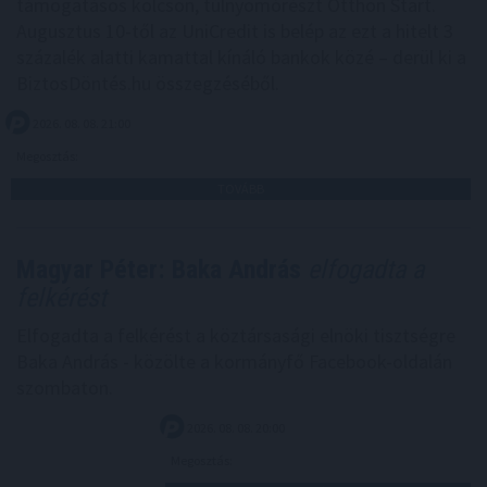
támogatásos kölcsön, túlnyomórészt Otthon Start.
Augusztus 10-től az UniCredit is belép az ezt a hitelt 3
százalék alatti kamattal kínáló bankok közé – derül ki a
BiztosDöntés.hu összegzéséből.
2026. 08. 08. 21:00
Megosztás:
TOVÁBB
Magyar Péter: Baka András
elfogadta a
felkérést
Elfogadta a felkérést a köztársasági elnöki tisztségre
Baka András - közölte a kormányfő Facebook-oldalán
szombaton.
2026. 08. 08. 20:00
Megosztás: