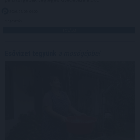
2026. 08. 09. 04:00
Megosztás:
TOVÁBB
Esővizet tegyünk
a mosógépbe!