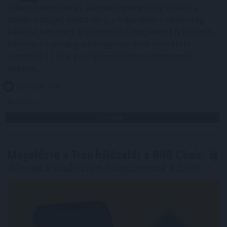
Balesetveszélyes és életveszélyes gyalog átkelni a
Dunán a Sziget Fesztiválra, a helyszínen a rendőrség
kerítést helyezett el és rendőri felügyeletet is biztosít -
közölte a kormány a hőségriasztásról közzétett
szombati 12 órai gyorsjelentésében a kormany.hu
oldalon.
2026. 08. 08. 15:00
Megosztás:
TOVÁBB
Megelőzte a Tron hálózatát a BNB Chain: új
éllovas a stabilcoin-tulajdonosok között