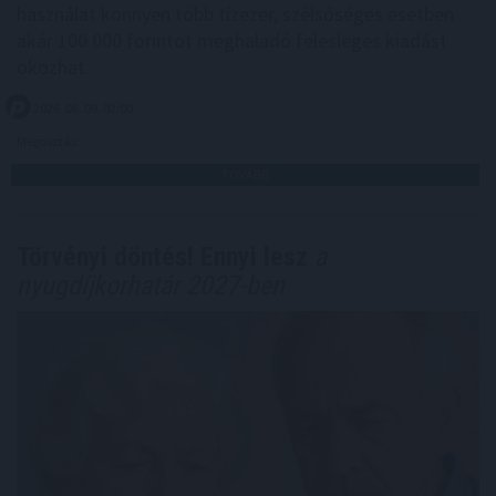
használat könnyen több tízezer, szélsőséges esetben
akár 100 000 forintot meghaladó felesleges kiadást
okozhat.
2026. 08. 09. 02:00
Megosztás:
TOVÁBB
Törvényi döntés! Ennyi lesz
a
nyugdíjkorhatár 2027-ben