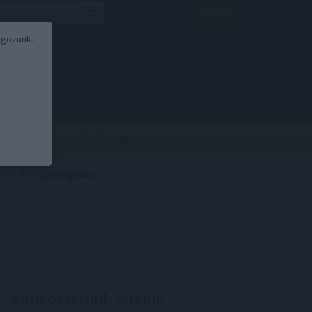
Belépés
lgozunk.
BOR
BIRS
Kalkulátorok
Legnépszerűbb híreink