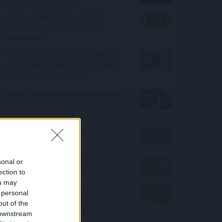
24 órás várakozás a kriptóra?
Brazília szigorítja a digitális
átutalásokat
Történelmi mélypontra csökkent
az Egyesült Államok legnagyobb
víztározójának vízszintje
Keddig tartja fent az extrém hőség
miatt bevezetett intézkedéseit a
Posta
185 tonna hal pusztult el
Rétimajorban
Már 100 szálláshely foglalható az
sonal or
Aktív Kalandor Kalandtárában
ection to
ou may
Véget ért az energiavészhelyzet – a
 personal
magyar vállalkozások összefogása
out of the
több mint 145 000 kWh csúcsidei
 downstream
megtakarítást ért el