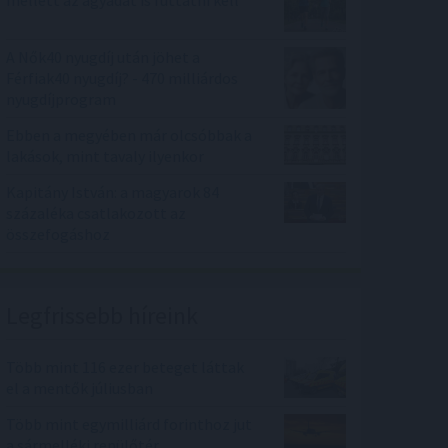
mellett az agyadat is futtatni kell
A Nők40 nyugdíj után jöhet a
Férfiak40 nyugdíj? - 470 milliárdos
nyugdíjprogram
Ebben a megyében már olcsóbbak a
lakások, mint tavaly ilyenkor
Kapitány István: a magyarok 84
százaléka csatlakozott az
összefogáshoz
Legfrissebb híreink
Több mint 116 ezer beteget láttak
el a mentők júliusban
Több mint egymilliárd forinthoz jut
a sármelléki repülőtér