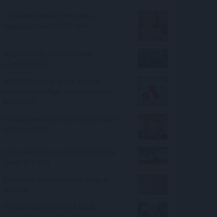
Törvényi döntés! Ennyi lesz a
nyugdíjkorhatár 2027-ben
Megérkezett az eső a Duna
vízgyűjtőjére
100.000 forint is lehet a klíma
otthoni költsége, ha rosszul van
beállítva?
Tényleg nem a sörtől van a sörhas?
Akkor mitől?
Olajszállítási szerződést kötött a
Janaf és a Mol
Évtizedes mélyponton a magyar
infláció
Új tudományos tény: A futás