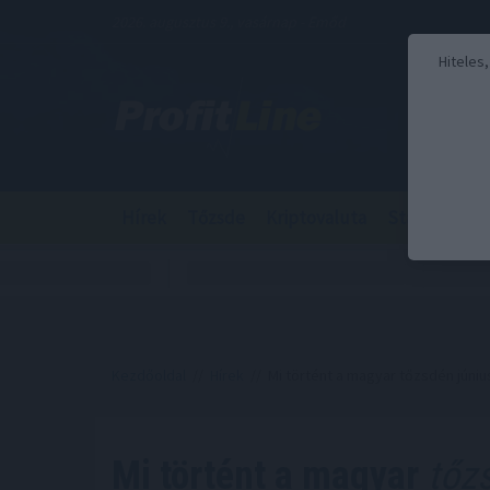
2026. augusztus 9., vasárnap - Emőd
Hiteles
Hírek
Tőzsde
Kriptovaluta
Stabilcoin
Kezdőoldal
//
Hírek
// Mi történt a magyar tőzsdén júni
Mi történt a magyar
tőzs