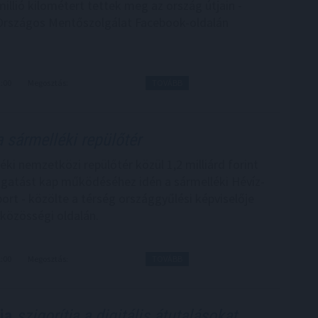
illió kilométert tettek meg az ország útjain -
Országos Mentőszolgálat Facebook-oldalán
2:00
Megosztás:
TOVÁBB
a sármelléki repülőtér
ki nemzetközi repülőtér közül 1,2 milliárd forint
gatást kap működéséhez idén a sármelléki Hévíz-
port - közölte a térség országgyűlési képviselője
közösségi oldalán.
1:00
Megosztás:
TOVÁBB
ia
szigorítja a digitális átutalásokat