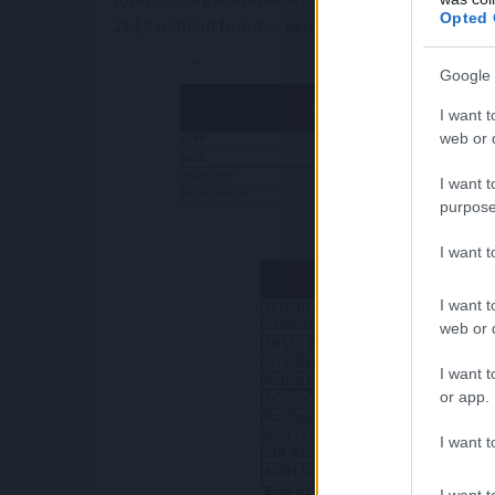
Opted 
214,9 milliárd forintos kereskedési volumennel.
Google 
I want t
web or d
I want t
purpose
I want 
I want t
web or d
I want t
or app.
I want t
I want t