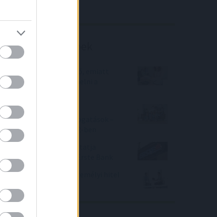
Richter elemzés
Befektetési tippek
Kevesebb a hiteligénylő, emiatt
nem tudnak nagyot emelni a
bankok
CSOK 2022 - Családi
Otthonteremtési támogatások –
változó feltételek 2022-ben
Hitelük fixesítésére biztatja
lakossági ügyfeleit az Erste Bank
Kigyógyulóban van a személyi hitel
a koronavírusból