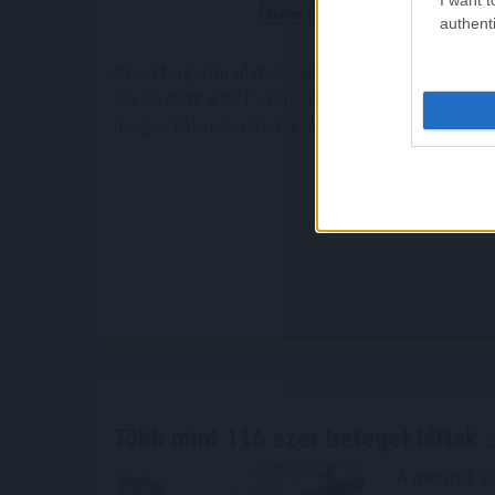
authenti
A havi forgalmi adatok mellett a Budapesti Értékt
köszöntött. A BÉT szimbolikus kereskedésindító c
magyar tőkepiaci jelenlétének megkezdése alkal
Érdekel, tá
Több mint 116 ezer beteget láttak
e
A mentők jú