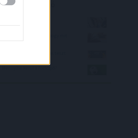
Kalkulátor ajánló
Telefon etikett
Idegen szavak. Tudod, hogy mit
jelentenek?
Matematika 1. osztályos teszt
Mennyibe kerül a focicipő?