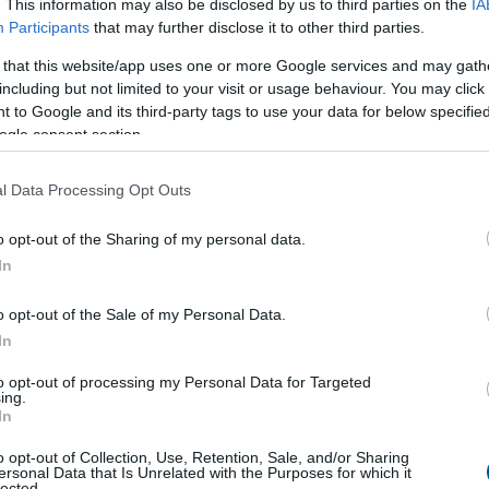
. This information may also be disclosed by us to third parties on the
IA
Participants
that may further disclose it to other third parties.
 that this website/app uses one or more Google services and may gath
including but not limited to your visit or usage behaviour. You may click 
 to Google and its third-party tags to use your data for below specifi
ogle consent section.
l Data Processing Opt Outs
o opt-out of the Sharing of my personal data.
In
 forgalmat bonyolították a Budapesti Értéktőzsdén: a
o opt-out of the Sale of my Personal Data.
ereskedtek, ami a havi azonnali részvénypiaci forgalom
In
kom és a MOL követte 68,2, illetve 61,9 milliárd forintos
to opt-out of processing my Personal Data for Targeted
lalatok közül a CIVITA teljesített a legerősebben,
ing.
t a hónap során.
In
o opt-out of Collection, Use, Retention, Sale, and/or Sharing
 a WOOD & Company végzett az első helyen 346,3 milliárd
ersonal Data that Is Unrelated with the Purposes for which it
e, míg a harmadikat az ERSTE szerezte meg 250,7, illetve
lected.