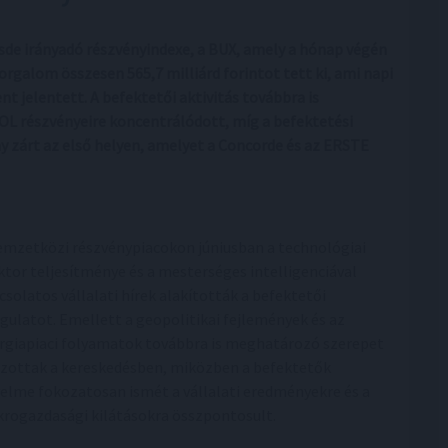
sde irányadó részvényindexe, a BUX, amely a hónap végén
orgalom összesen 565,7 milliárd forintot tett ki, ami napi
nt jelentett. A befektetői aktivitás továbbra is
L részvényeire koncentrálódott, míg a befektetési
 zárt az első helyen, amelyet a Concorde és az ERSTE
emzetközi részvénypiacokon júniusban a technológiai
ktor teljesítménye és a mesterséges intelligenciával
csolatos vállalati hírek alakították a befektetői
gulatot. Emellett a geopolitikai fejlemények és az
rgiapiaci folyamatok továbbra is meghatározó szerepet
szottak a kereskedésben, miközben a befektetők
yelme fokozatosan ismét a vállalati eredményekre és a
rogazdasági kilátásokra összpontosult.