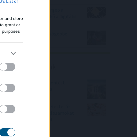
B’s List of
Hardveralapú e-pénztárgép a
piacon – újabb mérföldkő a digitális
er and store
adózásban
to grant or
ed purposes
Esővizet tegyünk a mosógépbe!
Friss elemzéseink
Fokozatos kamatcsökkentést
támogatnak az amerikai
jegybankárok
Örülhetnek a Richter befektetők -
piaci konszenzus feletti számokat
közölt a tőzsdei vállalat
4IG elemzés