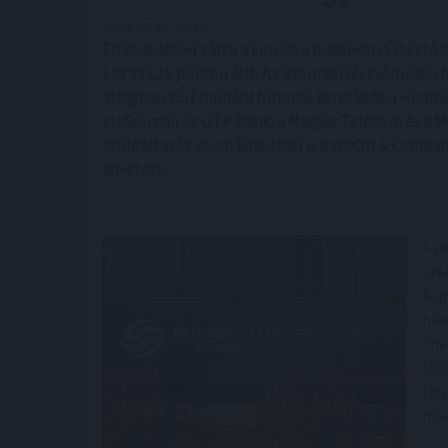
2026. 07. 02. 03:10
Emelkedéssel zárta a júniust a Budapesti Értéktőz
139 892,19 ponton állt. Az azonnali részvénypiaci f
átlagban 25,7 milliárd forintos kereskedési volume
elsősorban az OTP Bank, a Magyar Telekom és a MO
szolgáltatók közül júniusban is a WOOD & Company
követett.
A n
sze
kap
han
ene
ját
fig
mak