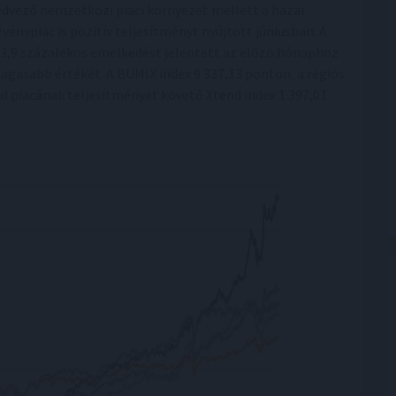
edvező nemzetközi piaci környezet mellett a hazai
zvénypiac is pozitív teljesítményt nyújtott júniusban. A
 3,9 százalékos emelkedést jelentett az előző hónaphoz
agasabb értékét. A BUMIX index 9 337,13 ponton, a régiós
 piacának teljesítményét követő Xtend index 1 397,01