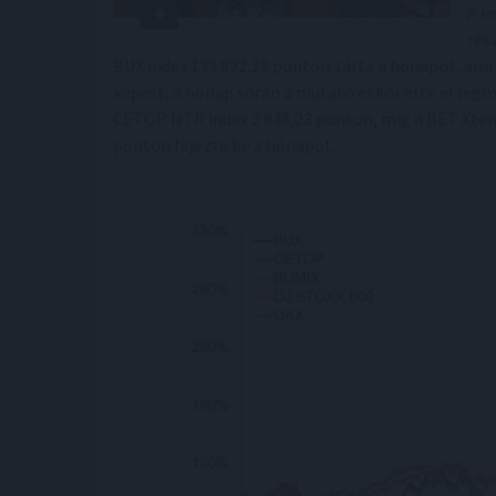
A k
rés
BUX index 139 892,19 ponton zárta a hónapot, ami
képest, a hónap során a mutató ekkor érte el legm
CETOP NTR index 2 948,23 ponton, míg a BÉT Xtend
ponton fejezte be a hónapot.