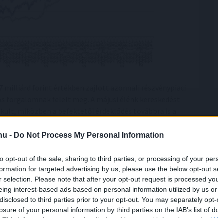
 milliárd forint értékben zajlott azonnali részvénypiaci
tos forgalomnak felelt meg. A májusi élénk kereskedést
kult, miközben a befektetői érdeklődés továbbra is a
.hu -
Do Not Process My Personal Information
to opt-out of the sale, sharing to third parties, or processing of your per
formation for targeted advertising by us, please use the below opt-out s
r selection. Please note that after your opt-out request is processed y
eing interest-based ads based on personal information utilized by us or
disclosed to third parties prior to your opt-out. You may separately opt-
losure of your personal information by third parties on the IAB’s list of