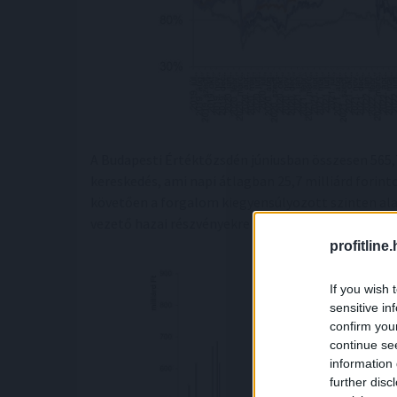
A Budapesti Értéktőzsdén júniusban összesen 565,7
kereskedés, ami napi átlagban 25,7 milliárd forin
követően a forgalom kiegyensúlyozott szinten ala
vezető hazai részvényekre összpontosult.
profitline
If you wish 
sensitive in
confirm you
continue se
information 
further disc