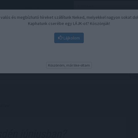
, valós és megbízható híreket szállítunk Neked, melyekkel nagyon sokat do
Kaphatunk cserébe egy LÁJK-ot? Köszönjük!
Lájkolom
Nyugdíj
Biztosítási befektetések
BU
Köszönöm, már like-oltam
usban?
dén júniusban?