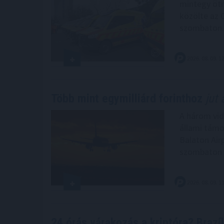
mintegy ötm
közölte az 
szombaton.
2026. 08. 09. 1
Több mint egymilliárd forinthoz
jut 
A három vidé
állami támo
Balaton Air
szombaton 
2026. 08. 09. 1
24 órás várakozás a kriptóra? Brazíl