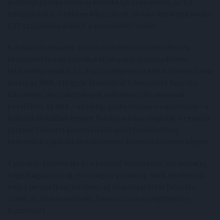
dollárnyi 10 éves kötvény kamata 6,0 százalékon, az 1,5
milliárd dollár értékben kibocsátott 30 éves kötvény kamata
6,75 százalékon alakult a könyvépítés során.
A dollárkötvényeket az erős befektetői érdeklődésnek
köszönhetően az amerikai állampapír hozama feletti
felárindikációnál 0,3-0,4 százalékponttal kedvezőbben tudta
árazni az ÁKK, a Magyar Állam által kibocsátott hasonló
futamidejű devizakötvények másodpiaci hozamainak
közelében. Az ÁKK – az eddigi gyakorlatnak megfelelően – a
külföldi devizában bevont forrást euróra swapolja. Az euróra
történő fedezést követően kialakuló forrásköltség
kedvezőbb a januári devizakötvény-kibocsátásokhoz képest.
A jelentős érdeklődés és a kedvező kamatszint azt mutatja,
hogy Magyarország és a magyar gazdaság iránt továbbra is
erős a nemzetközi bizalom, az államháztartás helyzete
stabil, az állami működés finanszírozása megfelelően
biztosított.