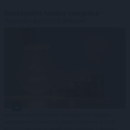
Kétszázmillió forintos energetikai
fejlesztés kezdődött Békésen
Kétszázmillió forint uniós támogatásból digitális
energiamenedzsment-rendszert alakítanak ki több
közintézményben és egyéb intézményben Békésen -