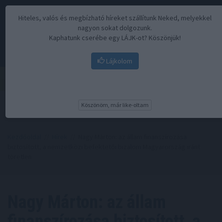
Hiteles, valós és megbízható híreket szállítunk Neked, melyekkel
nagyon sokat dolgozunk.
Kaphatunk cserébe egy LÁJK-ot? Köszönjük!
Lájkolom
Menü
Köszönöm, már like-oltam
Kezdőoldal
//
Hírek
// Nagy Márton: az állam finanszírozása
biztosított, a nemzetközi befektetői bizalom Magyarország iránt
töretlen
Nagy Márton: az állam
finanszírozása biztosított, a