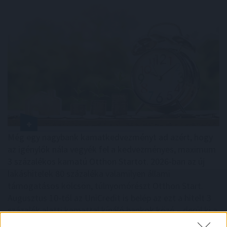
Még egy nagybank kamatkedvezményt ad azért, hogy
az igénylők nála vegyék fel a kedvezményes, maximum
3 százalékos kamatú Otthon Startot. 2026-ban az új
lakáshitelek 80 százaléka valamilyen állami
támogatásos kölcsön, túlnyomórészt Otthon Start.
Augusztus 10-től az UniCredit is belép az ezt a hitelt 3
százalék alatti kamattal kínáló bankok közé – derül ki a
BiztosDöntés.hu összegzéséből.