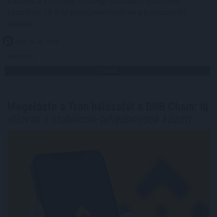
közölte a kormány a hőségriasztásról közzétett
szombati 12 órai gyorsjelentésében a kormany.hu
oldalon.
2026. 08. 08. 15:00
Megosztás:
TOVÁBB
Megelőzte a Tron hálózatát a BNB Chain: új
éllovas a stabilcoin-tulajdonosok között