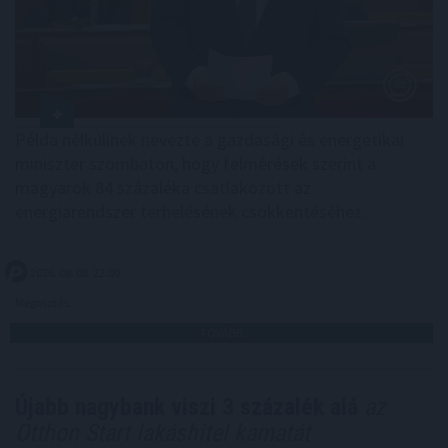
Példa nélkülinek nevezte a gazdasági és energetikai
miniszter szombaton, hogy felmérések szerint a
magyarok 84 százaléka csatlakozott az
energiarendszer terhelésének csökkentéséhez.
2026. 08. 08. 22:00
Megosztás:
TOVÁBB
Újabb nagybank viszi 3 százalék alá
az
Otthon Start lakáshitel kamatát