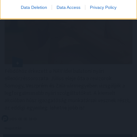
Data Deletion
Data Access
Privacy Policy
Félidőhöz érkezett a NAV idei balatoni nyári
ellenőrzéssorozata. Július eleje óta a revizorok
Somogy, Veszprém és Zala vármegyében vizsgálják a
legforgalmasabb nyári szolgáltatókat. A kiemelt
akcióban húsz igazgatóság munkatársai vesznek részt,
az eddigi egyenleg: lehetne jobb is!
2026. 08. 08. 18:00
Megosztás: