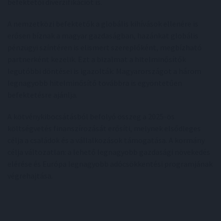
befektetői diverzifikációt is.
A nemzetközi befektetők a globális kihívások ellenére is
erősen bíznak a magyar gazdaságban, hazánkat globális
pénzügyi színtéren is elismert szereplőként, megbízható
partnerként kezelik. Ezt a bizalmat a hitelminősítők
legutóbbi döntései is igazolták: Magyarországot a három
legnagyobb hitelminősítő továbbra is egyöntetűen
befektetésre ajánlja.
A kötvénykibocsátásból befolyó összeg a 2025-ös
költségvetés finanszírozását erősíti, melynek elsődleges
célja a családok és a vállalkozások támogatása. A kormány
célja változatlan: a lehető legnagyobb gazdasági növekedés
elérése és Európa legnagyobb adócsökkentési programjának
végrehajtása.