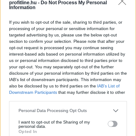
profitline.hu -
Do Not Process My Personal
Information
2026. 08. 08. 21:00
Megosztás:
If you wish to opt-out of the sale, sharing to third parties, or
TOVÁBB
processing of your personal or sensitive information for
targeted advertising by us, please use the below opt-out
section to confirm your selection. Please note that after your
Magyar Péter: Baka András
elfogadta a
opt-out request is processed you may continue seeing
interest-based ads based on personal information utilized by
felkérést
us or personal information disclosed to third parties prior to
Elfogadta a felkérést a köztársasági elnöki tisztségre
your opt-out. You may separately opt-out of the further
disclosure of your personal information by third parties on the
Baka András - közölte a kormányfő Facebook-oldalán
IAB’s list of downstream participants. This information may
szombaton.
also be disclosed by us to third parties on the
IAB’s List of
Downstream Participants
that may further disclose it to other
2026. 08. 08. 20:00
third parties.
Megosztás:
Please note that this website/app uses one or more Google
Personal Data Processing Opt Outs
TOVÁBB
services and may gather and store information including but
not limited to your visit or usage behaviour. You may click to
I want to opt-out of the Sharing of my
personal data.
grant or deny consent to Google and its third-party tags to
Opted In
VOSZ: a magyar vállalkozások
use your data for below specified purposes in below Google