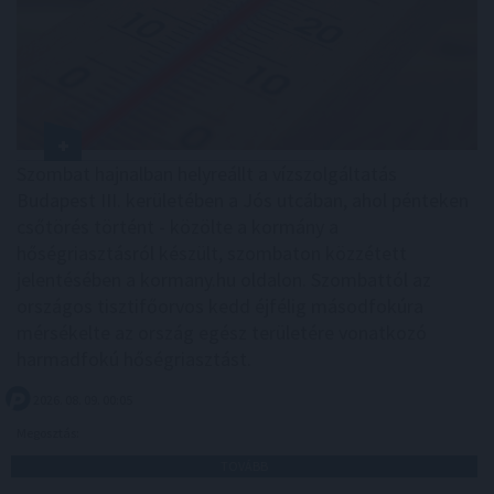
Szombat hajnalban helyreállt a vízszolgáltatás
Budapest III. kerületében a Jós utcában, ahol pénteken
csőtörés történt - közölte a kormány a
hőségriasztásról készült, szombaton közzétett
jelentésében a kormany.hu oldalon. Szombattól az
országos tisztifőorvos kedd éjfélig másodfokúra
mérsékelte az ország egész területére vonatkozó
harmadfokú hőségriasztást.
2026. 08. 09. 00:05
Megosztás:
TOVÁBB