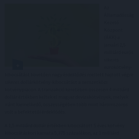
Az
Államadósság
Kezelő
Központ
(ÁKK) a
januári 2,5
milliárd eurós
sikeres
eurokötvény-
kibocsátást követően nagy érdeklődés mellett hajtott végre
sikeres dollárkötvény-kibocsátást a nemzetközi
kötvénypiacon. A tranzakció keretében összesen 4 milliárd
dollár értékben keltek el magyar devizakötvények, melyek
iránt kiemelkedő, összességében több mint háromszoros
volt a befektetői érdeklődés.
A 1,5 milliárd dollár értékben kibocsátott 5 éves kötvény
kibocsátáskori kamata 5,375 százalékon, az 1 milliárd