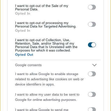
összefogása több mint
145 000 kilowattóra
consent section.
I want to opt-out of the Sale of my
Personal Data.
csúcsidei megtakarítást ért el
Opted In
I want to opt-out of processing my
Personal Data for Targeted Advertising.
Opted In
I want to opt-out of Collection, Use,
Retention, Sale, and/or Sharing of my
Personal Data that Is Unrelated with the
Purposes for which it was collected.
Opted Out
Google consents
I want to allow Google to enable storage
related to advertising like cookies on web or
device identifiers in apps.
A magyar vállalkozások összefogása több mint 145 000
I want to allow my user data to be sent to
kilowattóra (kWh) csúcsidei megtakarítást ért el,
Google for online advertising purposes.
köszönhetően olyan intézkedésnek, mint a
I want to allow Google to send me