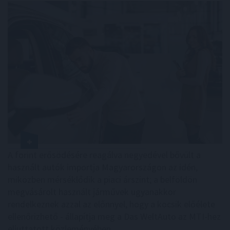
A forint erősödésére reagálva negyedével bővült a
használt autók importja Magyarországon az idén,
miközben mérséklődik a piaci árszint; a belföldön
megvásárolt használt járművek ugyanakkor
rendelkeznek azzal az előnnyel, hogy a kocsik előélete
ellenőrizhető - állapítja meg a Das WeltAuto az MTI-hez
eljuttatott közleményében.