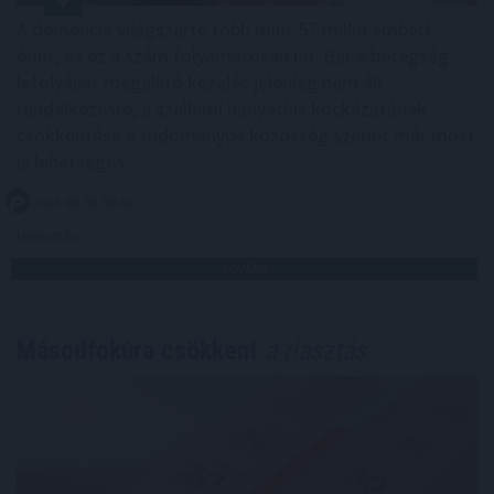
A demencia világszerte több mint 57 millió embert
érint, és ez a szám folyamatosan nő. Bár a betegség
lefolyását megállító kezelés jelenleg nem áll
rendelkezésre, a szellemi hanyatlás kockázatának
csökkentése a tudományos közösség szerint már most
is lehetséges.
2026. 08. 09. 00:30
Megosztás:
TOVÁBB
Másodfokúra csökkent
a riasztás