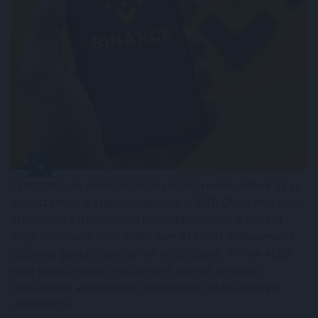
Csendben, de annál látványosabban rendeződnek át az
erőviszonyok a stabilcoinpiacon. A BNB Chain már több
stabilcoint tartó címmel rendelkezik, mint a hosszú
ideje domináns Tron, miközben az USDT-felhasználók
száma is gyors ütemben nő a hálózaton. A Tron ettől
még messze nem veszítette el vezető szerepét:
tranzakciós volumenben továbbra is óriási előnnyel
rendelkezik.