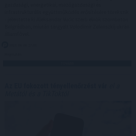
gazdasági, energetikai, mezőgazdasági és
infrastrukturális együttműködés erősítésére törekszik
- jelentette ki Aleksandar Vucic szerb elnök szombaton
Belgrádban, miután tárgyalt Volodimir Zelenszkij ukrán
államfővel.
2026. 08. 08. 17:00
Megosztás:
TOVÁBB
Az EU fokozott tényellenőrzést vár
el a
Metától és a TikToktól