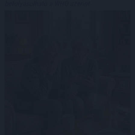
befolyásolható a WHO szerint