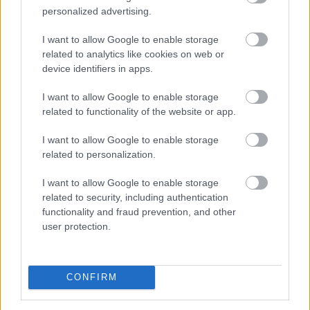
klímahasználat csökkentése - közölte a Vállalkozók és
personalized advertising.
Munkáltatók Országos Szövetsége (VOSZ) szombaton
az MTI-vel.
I want to allow Google to enable storage
related to analytics like cookies on web or
2026. 08. 08. 19:00
device identifiers in apps.
Megosztás:
I want to allow Google to enable storage
TOVÁBB
related to functionality of the website or app.
I want to allow Google to enable storage
Nyári ellenőrzések a Balatonnál
– az első
related to personalization.
félidő végén
I want to allow Google to enable storage
related to security, including authentication
functionality and fraud prevention, and other
user protection.
CONFIRM