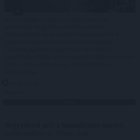
A mesterséges intelligencia alkalmazásának
lehetőségét vizsgálták személyre szabott
daganatellenes terápia kialakítására a HUN-REN
Szegedi Biológiai Kutatóközpont és a Szegedi
Tudományegyetem munkatársai nemzetközi
együttműködésben, eredményeikről a Nature kiadóhoz
tartozó Precision Oncology című folyóiratban
számoltak be.
2026. 08. 08. 13:00
Megosztás:
TOVÁBB
Negyedével nőtt a használtautó-import,
csökkenőben az itthoni árak