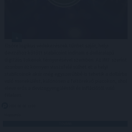
Elsőre logikus védekezésnek tűnhet saját, helyi
devizához kötött stabilcoint indítani a dolláralapú
digitális tokenek térnyerésével szemben. Az IMF szerint
azonban ez könnyen visszafelé sülhet el: a helyi
stabilcoinok akár még egyszerűbbé is tehetik a dollárba
való menekülést, különösen a feltörekvő piacokon, ahol
eleve erős a devizagyengüléstől és inflációtól való
félelem.
2026. 08. 08. 11:00
Megosztás:
TOVÁBB