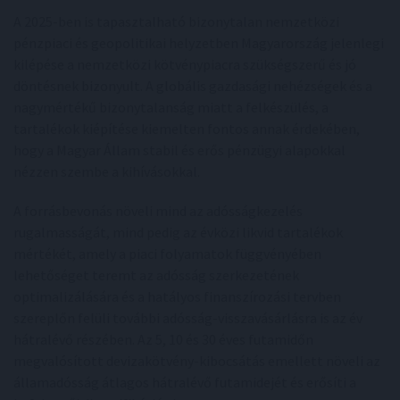
A 2025-ben is tapasztalható bizonytalan nemzetközi
pénzpiaci és geopolitikai helyzetben Magyarország jelenlegi
kilépése a nemzetközi kötvénypiacra szükségszerű és jó
döntésnek bizonyult. A globális gazdasági nehézségek és a
nagymértékű bizonytalanság miatt a felkészülés, a
tartalékok kiépítése kiemelten fontos annak érdekében,
hogy a Magyar Állam stabil és erős pénzügyi alapokkal
nézzen szembe a kihívásokkal.
A forrásbevonás növeli mind az adósságkezelés
rugalmasságát, mind pedig az évközi likvid tartalékok
mértékét, amely a piaci folyamatok függvényében
lehetőséget teremt az adósság szerkezetének
optimalizálására és a hatályos finanszírozási tervben
szereplőn felüli további adósság-visszavásárlásra is az év
hátralévő részében. Az 5, 10 és 30 éves futamidőn
megvalósított devizakötvény-kibocsátás emellett növeli az
államadósság átlagos hátralévő futamidejét és erősíti a