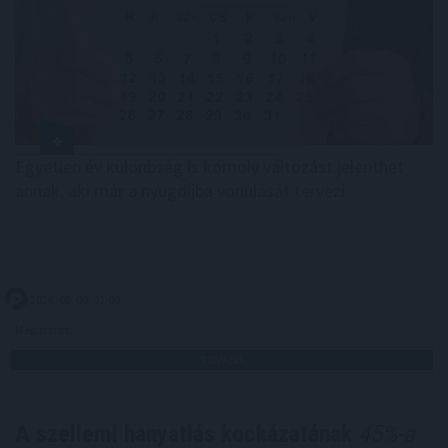
Egyetlen év különbség is komoly változást jelenthet
annak, aki már a nyugdíjba vonulását tervezi.
2026. 08. 09. 01:00
Megosztás:
TOVÁBB
A szellemi hanyatlás kockázatának
45%-a