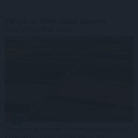
Változik az állami földek átmeneti
hasznosításának rendje
Megújította az Agrár- és Élelmiszergazdaságért Felelős
Minisztérium a Nemzeti Földalapba tartozó