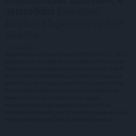
nemzetközi
befektetői
bizalom Magyarország iránt
töretlen
2025. 06. 24. 04:30
Magyarország az Államadósság Kezelő Központ Zrt. (ÁKK)
szervezésében, kiemelkedő, összességében több mint 14
milliárd dollárnyi kereslet mellett bocsátott ki 5, 10 és 30
éves futamidejű dollárkötvény-sorozatot a mai napon. A
rendkívül sikeres tranzakció keretében összesen 4 milliárd
dollár értékben, több mint háromszoros túljegyzés és
kedvező kamatszint mellett keltek el magyar
devizakötvények. A legmagasabb kereslet az 5 éves
futamidőn jelentkezett, ami jól mutatja a magyar gazdaság
iránti széleskörű, tartós és erős befektetői bizalmat.