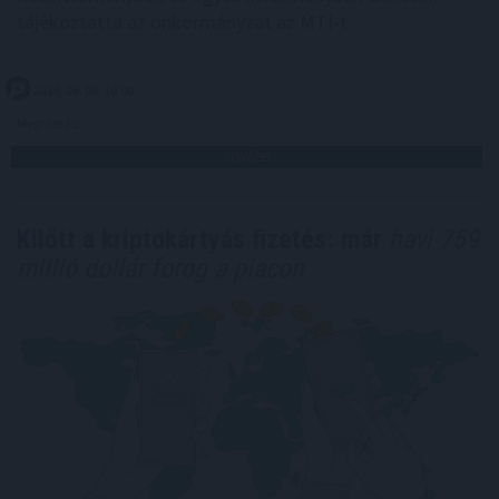
tájékoztatta az önkormányzat az MTI-t.
2026. 08. 08. 10:00
Megosztás:
TOVÁBB
Kilőtt a kriptokártyás fizetés: már
havi 759
millió dollár forog a piacon