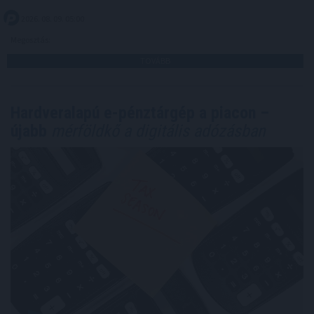
2026. 08. 09. 05:00
Megosztás:
TOVÁBB
Hardveralapú e-pénztárgép a piacon –
újabb
mérföldkő a digitális adózásban