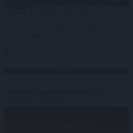
A mentők júliusban több mint 116 ezer beteget láttak
el, és mintegy ötmillió kilométert tettek meg az ország
útjain - közölte az Országos Mentőszolgálat Facebook-
oldalán szombaton.
2026. 08. 09. 12:00
Megosztás:
TOVÁBB
Több mint egymilliárd forinthoz
jut a
sármelléki repülőtér