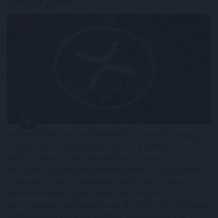
korszak jöhet
A Ripple látványosan előre készül az amerikai pénzügyi
szabályozás következő korszakára. A vállalat már több
mint 50 pénzforgalmi engedéllyel rendelkezik,
miközben technológiai infrastruktúrája is egyre jobban
illeszkedik azokhoz a szabványokhoz, amelyek az
Egyesült Államok nagy sebességű fizetési
rendszereiben meghatározóak. Ha a PACE Act tervezett
szabályozási kerete megvalósul, a Ripple az egyik