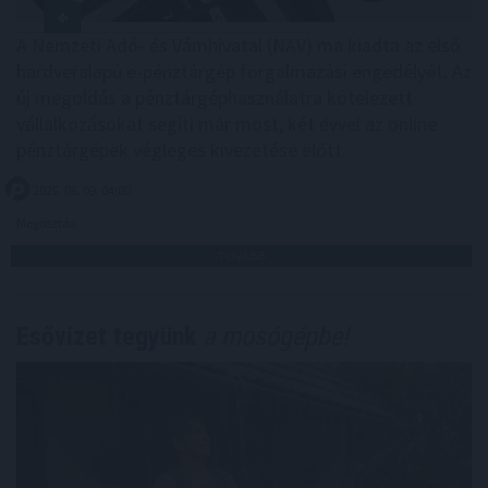
A Nemzeti Adó- és Vámhivatal (NAV) ma kiadta az első
hardveralapú e-pénztárgép forgalmazási engedélyét. Az
új megoldás a pénztárgéphasználatra kötelezett
vállalkozásokat segíti már most, két évvel az online
pénztárgépek végleges kivezetése előtt.
2026. 08. 09. 04:00
Megosztás:
TOVÁBB
Esővizet tegyünk
a mosógépbe!