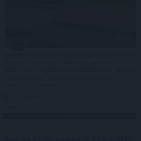
Megújította az Agrár- és Élelmiszergazdaságért Felelős
Minisztérium a Nemzeti Földalapba tartozó
földterületek megbízási szerződéssel történő átmeneti
hasznosításának rendjét - tette közzé a tárca
szombaton a kormány Facebook-oldalán.
2026. 08. 08. 23:00
Megosztás:
TOVÁBB
Kapitány István: a magyarok 84 százaléka