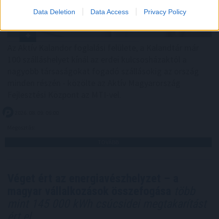
Data Deletion
Data Access
Privacy Policy
Az Aktív Kalandor foglalási felülete, a Kalandtár már
100 szálláshelyet kínál az erdei kulcsosházaktól a
nagyobb társaságokat fogadó szállásokig az ország
minden részén - közölte az Aktív Magyarország
Fejlesztési Központ az MTI-vel.
2026. 08. 09. 06:00
Megosztás:
TOVÁBB
Véget ért az energiavészhelyzet – a
magyar vállalkozások összefogása
több
mint 145 000 kWh csúcsidei megtakarítást
ért el