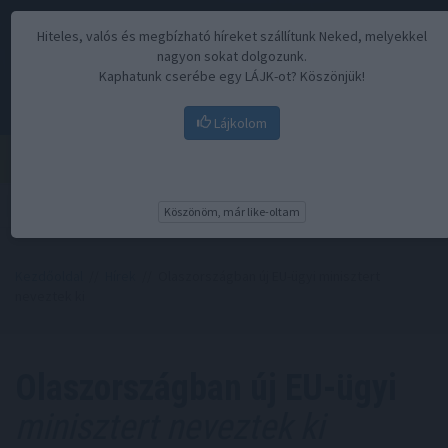
Hiteles, valós és megbízható híreket szállítunk Neked, melyekkel
nagyon sokat dolgozunk.
Kaphatunk cserébe egy LÁJK-ot? Köszönjük!
Lájkolom
Menü
Köszönöm, már like-oltam
Kezdőoldal
//
Hírek
// Olaszországban új EU-ügyi minisztert
neveztek ki
Olaszországban új EU-ügyi
minisztert neveztek ki