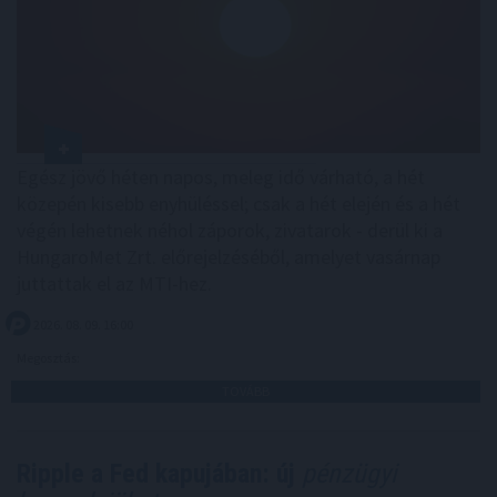
Egész jövő héten napos, meleg idő várható, a hét
közepén kisebb enyhüléssel; csak a hét elején és a hét
végén lehetnek néhol záporok, zivatarok - derül ki a
HungaroMet Zrt. előrejelzéséből, amelyet vasárnap
juttattak el az MTI-hez.
2026. 08. 09. 16:00
Megosztás:
TOVÁBB
Ripple a Fed kapujában: új
pénzügyi