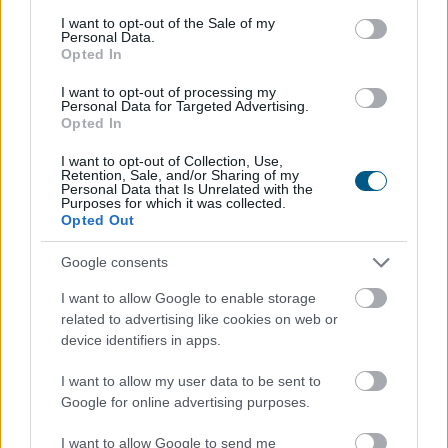
consent section.
I want to opt-out of the Sale of my
Personal Data.
Opted In
185 tonna hal pusztult
el Rétimajorban
I want to opt-out of processing my
Personal Data for Targeted Advertising.
Opted In
I want to opt-out of Collection, Use,
Retention, Sale, and/or Sharing of my
Personal Data that Is Unrelated with the
Purposes for which it was collected.
Opted Out
Google consents
I want to allow Google to enable storage
related to advertising like cookies on web or
device identifiers in apps.
A súlyos vízhiány következtében az Aranyponty
Halászati Zrt. rétimajori és rétszilasi halastavain az
I want to allow my user data to be sent to
elmúlt hetekben 185 tonna hal pusztult el, a közvetlen
Google for online advertising purposes.
állományveszteség értéke megközelíti a 200 millió
I want to allow Google to send me