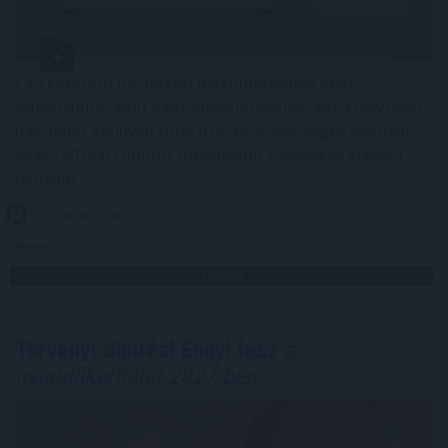
Egy korszerű háztartási légkondicionáló nem
feltétlenül számít nagy energiafalónak, ám a helytelen
használat könnyen több tízezer, szélsőséges esetben
akár 100 000 forintot meghaladó felesleges kiadást
okozhat.
2026. 08. 09. 02:00
Megosztás:
TOVÁBB
Törvényi döntés! Ennyi lesz
a
nyugdíjkorhatár 2027-ben