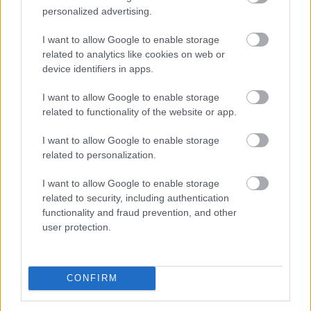
forintot - mondta Lévai Ferenc a társaság
personalized advertising.
vezérigazgatója az MTI-nek szombaton.
I want to allow Google to enable storage
2026. 08. 09. 07:00
related to analytics like cookies on web or
Megosztás:
device identifiers in apps.
TOVÁBB
I want to allow Google to enable storage
related to functionality of the website or app.
Már 100 szálláshely foglalható
az Aktív
I want to allow Google to enable storage
Kalandor Kalandtárában
related to personalization.
I want to allow Google to enable storage
related to security, including authentication
functionality and fraud prevention, and other
user protection.
CONFIRM