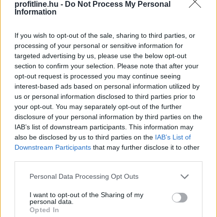
profitline.hu -
Do Not Process My Personal
Information
If you wish to opt-out of the sale, sharing to third parties, or
processing of your personal or sensitive information for
targeted advertising by us, please use the below opt-out
section to confirm your selection. Please note that after your
opt-out request is processed you may continue seeing
interest-based ads based on personal information utilized by
us or personal information disclosed to third parties prior to
your opt-out. You may separately opt-out of the further
disclosure of your personal information by third parties on the
A Magyar Posta keddig tartja fent az extrém hőség
IAB’s list of downstream participants. This information may
miatt ideiglenesen elrendelt intézkedéseit - közölte a
also be disclosed by us to third parties on the
IAB’s List of
társaság a honlapján szombaton.
Downstream Participants
that may further disclose it to other
third parties.
Please note that this website/app uses one or more Google
Personal Data Processing Opt Outs
services and may gather and store information including but
2026. 08. 09. 08:00
not limited to your visit or usage behaviour. You may click to
I want to opt-out of the Sharing of my
personal data.
Megosztás:
grant or deny consent to Google and its third-party tags to
Opted In
use your data for below specified purposes in below Google
TOVÁBB