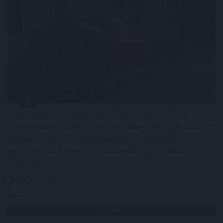
Esővízzel mosni vagy a WC-t öblíteni első hallásra
szokatlannak tűnhet, pedig egy megfelelően kialakított
esővízhasznosító rendszerrel egy családi ház
vezetékesvíz-fogyasztásának akár 57 százaléka is
kiváltható.
2026. 08. 09. 03:00
Megosztás:
TOVÁBB