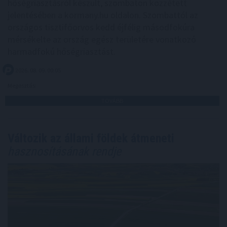
hőségriasztásról készült, szombaton közzétett
jelentésében a kormany.hu oldalon. Szombattól az
országos tisztifőorvos kedd éjfélig másodfokúra
mérsékelte az ország egész területére vonatkozó
harmadfokú hőségriasztást.
2026. 08. 09. 00:05
Megosztás:
TOVÁBB
Változik az állami földek átmeneti
hasznosításának rendje