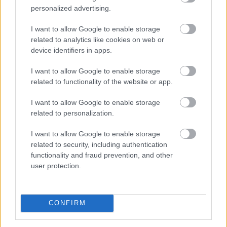
vízállás, a hőhullámok és az aszály egyértelművé teszik,
personalized advertising.
hogy a klímaváltozás már nem jövőbeli forgatókönyv:
kézzelfogható üzleti kockázat, amely a hazai
I want to allow Google to enable storage
energiaellátástól a szabályozási környezeten át a napi
related to analytics like cookies on web or
működésig egyre több területet érint. A vállalatok
device identifiers in apps.
számára ezért a fizikai klímakockázatok kezelése már
I want to allow Google to enable storage
nem csak a szabályozói elvárásokat érintő
related to functionality of the website or app.
fenntarthatósági kérdés, hanem a működésbiztonság
és a versenyképesség alapvető feltétele – figyelmeztet
I want to allow Google to enable storage
a KPMG.
related to personalization.
2026. 08. 07. 03:00
I want to allow Google to enable storage
related to security, including authentication
Megosztás:
functionality and fraud prevention, and other
TOVÁBB
user protection.
Mit tesz az agyaddal, ha minden
nap
CONFIRM
ugyanazt csinálod?