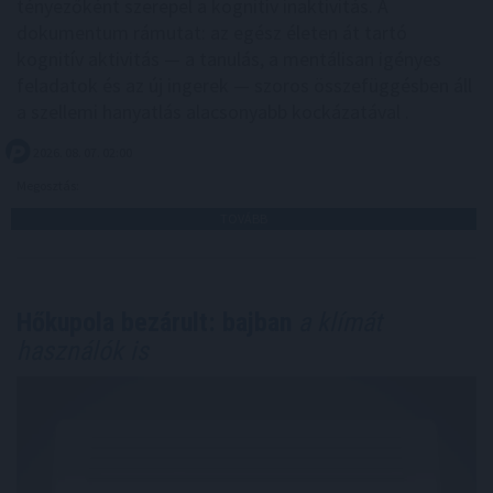
tényezőként szerepel a kognitív inaktivitás. A
dokumentum rámutat: az egész életen át tartó
kognitív aktivitás — a tanulás, a mentálisan igényes
feladatok és az új ingerek — szoros összefüggésben áll
a szellemi hanyatlás alacsonyabb kockázatával .
2026. 08. 07. 02:00
Megosztás:
TOVÁBB
Hőkupola bezárult: bajban
a klímát
használók is