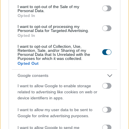
consent section.
I want to opt-out of the Sale of my
Personal Data.
Opted In
I want to opt-out of processing my
Personal Data for Targeted Advertising.
Opted In
I want to opt-out of Collection, Use,
Retention, Sale, and/or Sharing of my
Personal Data that Is Unrelated with the
Purposes for which it was collected.
Opted Out
Google consents
I want to allow Google to enable storage
related to advertising like cookies on web or
A kormány augusztus 1-jén módosította a
device identifiers in apps.
villamosenergia-ellátási válsághelyzet kezelésének
szabályait, ami jól mutatja, hogy az energiaellátást
I want to allow my user data to be sent to
érintő kockázatok kezelése egyre nagyobb figyelmet
Google for online advertising purposes.
kap szabályozói oldalról is. A rekordalacsony dunai
I want to allow Google to send me