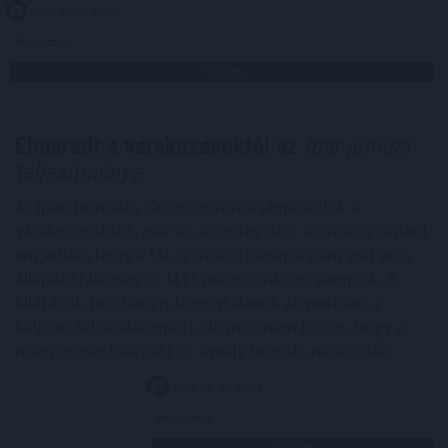
2026. 08. 07. 01:00
Megosztás:
TOVÁBB
Elmaradt a várakozásoktól az
ipar júniusi
teljesítménye
Az ipari termelés júniusi mutatói elmaradtak a
várakozásoktót, már az előzetes GDP-adatok is sejteni
engedték, hogy a fél év utolsó hónapja nem volt erős -
állapították meg az MTI-nek nyilatkozó elemzők. A
kilátások továbbra is bizonytalanok alapvetően a
külpiaci feltételek miatt, de majdnem biztos, hogy a
magyar ipar túllépett az évekig húzódó recesszión.
2026. 08. 07. 00:05
Megosztás:
TOVÁBB