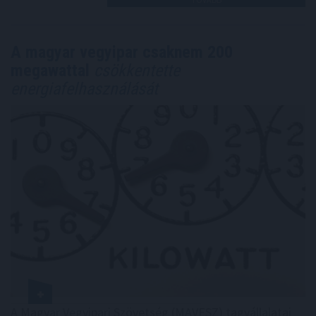
A magyar vegyipar csaknem 200
megawattal
csökkentette
energiafelhasználását
A Magyar Vegyipari Szövetség (MAVESZ) tagvállalatai