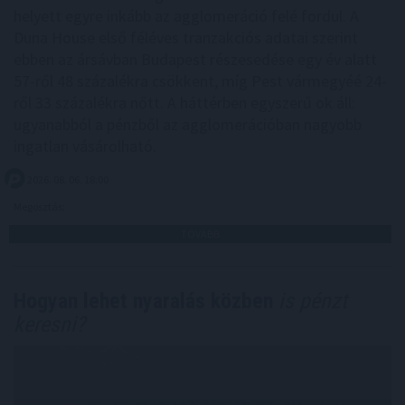
helyett egyre inkább az agglomeráció felé fordul. A
Duna House első féléves tranzakciós adatai szerint
ebben az ársávban Budapest részesedése egy év alatt
57-ről 48 százalékra csökkent, míg Pest vármegyéé 24-
ről 33 százalékra nőtt. A háttérben egyszerű ok áll:
ugyanabból a pénzből az agglomerációban nagyobb
ingatlan vásárolható.
2026. 08. 06. 18:00
Megosztás:
TOVÁBB
Hogyan lehet nyaralás közben
is pénzt
keresni?