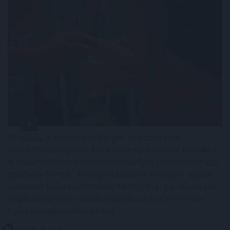
Az aszály, a növekvő költségek és a csökkenő
jövedelmezőség ellenére a csemegekukorica továbbra
is kiszámítható termelési lehetőséget jelenthet a hazai
gazdálkodóknak. A Syngenta szerint a magyar ágazat
jövőjének kulcsa az öntözés fejlesztése, a szélsőséges
időjárást jól viselő fajták használata és a termelési
hatékonyság növelése lehet.
2026. 08. 06. 20:00