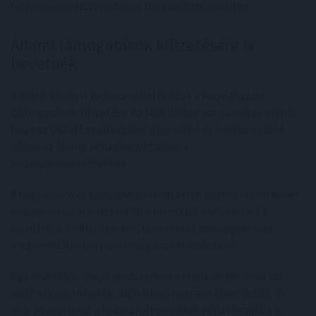
hitelezési rendszerekben is használhatóvá válhat.
Állami támogatások kifizetésére is
bevetnék
A másik kiemelt felhasználási terület a kormányzati
támogatások kifizetése. Az M1X Global azt szeretné elérni,
hogy az USDM1 segítségével gyorsabbá és hatékonyabbá
váljon az állami pénzek eljuttatása a
kedvezményezettekhez.
A hagyományos támogatási rendszerek gyakran több banki
és adminisztratív közvetítőn keresztül működnek. Ez
lassíthatja a kifizetéseket, növelheti a költségeket, és
megnehezítheti a pénzmozgások ellenőrzését.
Egy blokklánc-alapú rendszerben a tranzakciók rövid idő
alatt végrehajthatók, digitálisan nyomon követhetők, és
akár közvetlenül a kedvezményezettek pénztárcájába is