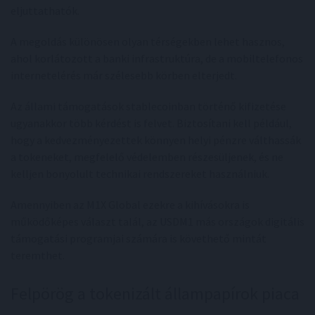
eljuttathatók.
A megoldás különösen olyan térségekben lehet hasznos,
ahol korlátozott a banki infrastruktúra, de a mobiltelefonos
internetelérés már szélesebb körben elterjedt.
Az állami támogatások stablecoinban történő kifizetése
ugyanakkor több kérdést is felvet. Biztosítani kell például,
hogy a kedvezményezettek könnyen helyi pénzre válthassák
a tokeneket, megfelelő védelemben részesüljenek, és ne
kelljen bonyolult technikai rendszereket használniuk.
Amennyiben az M1X Global ezekre a kihívásokra is
működőképes választ talál, az USDM1 más országok digitális
támogatási programjai számára is követhető mintát
teremthet.
Felpörög a tokenizált állampapírok piaca