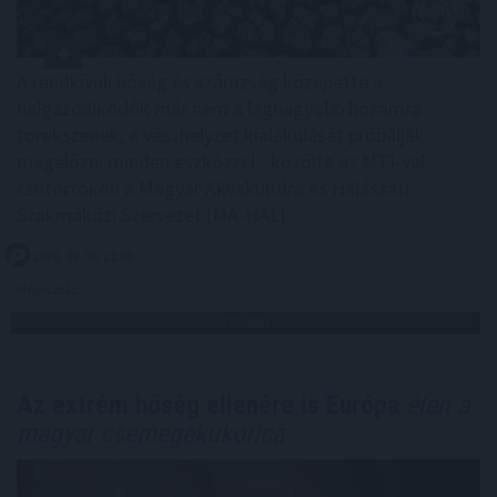
A rendkívüli hőség és szárazság közepette a
halgazdálkodók már nem a legnagyobb hozamra
törekszenek, a vészhelyzet kialakulását próbálják
megelőzni minden eszközzel - közölte az MTI-vel
csütörtökön a Magyar Akvakultúra és Halászati
Szakmaközi Szervezet (MA-HAL).
2026. 08. 06. 21:00
Megosztás:
TOVÁBB
Az extrém hőség ellenére is Európa
élén a
magyar csemegekukorica