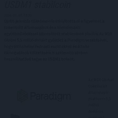
USDM1 stabilcoin
2026. 07. 07. 12:30
Újabb jelentős tőkebevonás irányította rá a figyelmet a
tokenizált állampapírok és a kormányzati
együttműködéssel kibocsátott stabilcoinok piacára. Az M1X
Global 5,5 millió dollárt gyűjtött a Paradigm vezetésével,
hogy intézményi fedezeti eszközként és állami
támogatások kifizetésére is szélesebb körben
használhatóvá tegye az USDM1 tokent.
Az M1X Global
tokenizált
állampapír-
platform 5,5
millió
dolláros
magvető