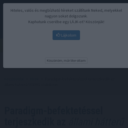
Hiteles, valós és megbízható híreket szállítunk Neked, melyekkel
nagyon sokat dolgozunk.
Kaphatunk cserébe egy LÁJK-ot? Köszönjük!
Lájkolom
Menü
Köszönöm, már like-oltam
Kezdőoldal
//
Hírek
// Paradigm-befektetéssel terjeszkedik az
állami hátterű USDM1 stabilcoin
Paradigm-befektetéssel
terjeszkedik az
állami hátterű