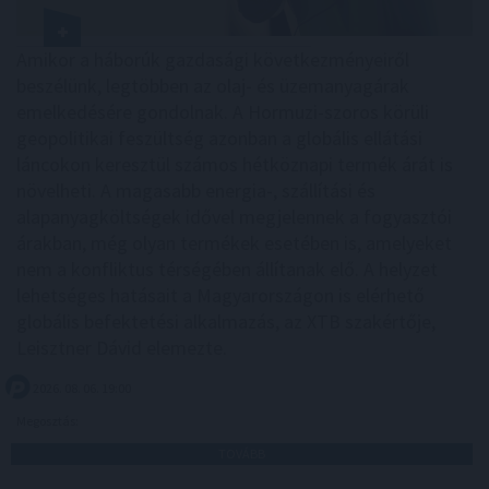
Amikor a háborúk gazdasági következményeiről
beszélünk, legtöbben az olaj- és üzemanyagárak
emelkedésére gondolnak. A Hormuzi-szoros körüli
geopolitikai feszültség azonban a globális ellátási
láncokon keresztül számos hétköznapi termék árát is
növelheti. A magasabb energia-, szállítási és
alapanyagköltségek idővel megjelennek a fogyasztói
árakban, még olyan termékek esetében is, amelyeket
nem a konfliktus térségében állítanak elő. A helyzet
lehetséges hatásait a Magyarországon is elérhető
globális befektetési alkalmazás, az XTB szakértője,
Leisztner Dávid elemezte.
2026. 08. 06. 19:00
Megosztás:
TOVÁBB