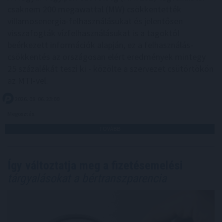
csaknem 200 megawattal (MW) csökkentették
villamosenergia-felhasználásukat és jelentősen
visszafogták vízfelhasználásukat is a tagoktól
beérkezett információk alapján, ez a felhasználás-
csökkentés az országosan elért eredmények mintegy
25 százalékát teszi ki - közölte a szervezet csütörtökön
az MTI-vel.
2026. 08. 06. 23:00
Megosztás:
TOVÁBB
Így változtatja meg a fizetésemelési
tárgyalásokat a bértranszparencia