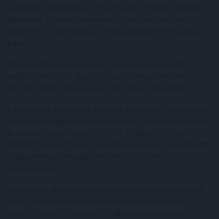
A Paradigm befektetése egy szélesebb kriptopiaci trendbe
illeszkedik. Az elmúlt időszakban jelentősen nőtt az
érdeklődés a valós eszközök, vagyis az RWA-k tokenizációja
iránt.
A tokenizáció során egy hagyományos pénzügyi eszköz –
például állampapír, részvény, ingatlan vagy követelés –
digitális token formájában jelenik meg a blokkláncon.
A befektetők számára ez gyorsabb elszámolást, egyszerűbb
átruházhatóságot és akár folyamatos, napi huszonnégy órás
kereskedési lehetőséget jelenthet. A kibocsátók közben új
befektetői csoportokhoz férhetnek hozzá, és csökkenthetik
a hagyományos pénzügyi infrastruktúrára való
támaszkodást.
A tokenizált amerikai állampapírok különösen népszerűvé
váltak, mivel a befektetők a blokkláncon keresztül is
hozzáférhetnek a rövid lejáratú állami adósságpapírok