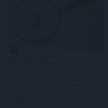
Magyarországon is új korszakot hoz az Európai Unió
bértranszparencia-szabályozása, amely minden
eddiginél átláthatóbbá teszi a vállalati javadalmazást: a
munkavállalók ezentúl joggal kérhetik ki
munkáltatójuktól az azonos értékű munkát végzők
átlagos bérét. A WHC szakértői arra figyelmeztetnek,
hogy az új irányelv nemcsak a bértárgyalások
dinamikáját változtatja meg, de komoly
adminisztrációs és kulturális felkészülést is megkövetel