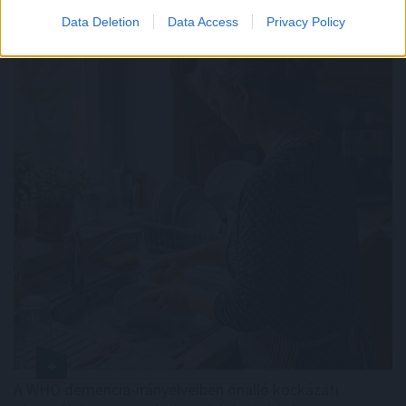
Data Deletion
Data Access
Privacy Policy
A WHO demencia-irányelveiben önálló kockázati