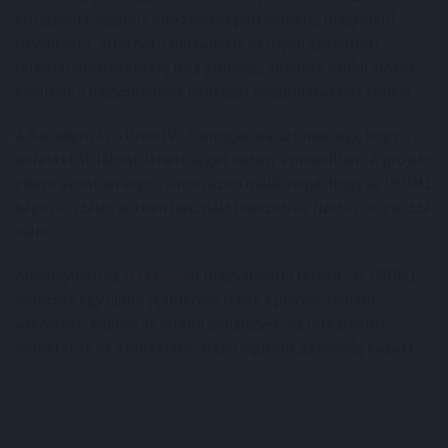
elfogadottságához intézményi partnerekre, megfelelő
likviditásra, átlátható működésre és olyan gyakorlati
felhasználási esetekre lesz szükség, amelyek valódi előnyt
kínálnak a hagyományos pénzügyi megoldásokhoz képest.
A Paradigm és a Breed VC támogatása azt mutatja, hogy a
befektetők látnak lehetőséget ebben a modellben. A projekt
sikere azonban végső soron azon múlik majd, hogy az USDM1
képes-e széles körben használt fedezeti és fizetési eszközzé
válni.
Amennyiben az
M1X Global
megvalósítja terveit, az USDM1
nemcsak egy újabb stablecoin lehet a piacon, hanem
összekötő kapocs az állami pénzügyek, az intézményi
befektetők és a blokklánc-alapú digitális gazdaság között.