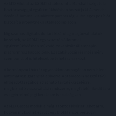
Az M1X Global az USDM1 stablecoint a Marshall-szigeteki
Köztársasággal együttműködésben bocsátja ki. A csendes-
óceáni állammal kialakított partnerség különleges pozíciót
biztosít a projektnek a stablecoinpiacon.
Míg számos digitális dollárt kizárólag magánvállalatok
kezelnek, az USDM1 egy szuverén állammal
együttműködésben működő, tokenizált állampapír-
platformhoz kapcsolódik. Ez szabályozási és intézményi
szempontból is hitelesebbé teheti az eszközt.
A kormányzati háttér ugyanakkor önmagában nem jelent
automatikus garanciát a sikerre. A stablecoin hosszú távú
elfogadottságához átlátható tartalékkezelésre,
megbízható visszaváltási rendszerre, megfelelő likviditásra
és egyértelmű jogi keretekre is szükség van.
Az M1X Global modellje mégis fontos kísérlet lehet arra,
hogyan működhet együtt egy blokkláncos pénzügyi