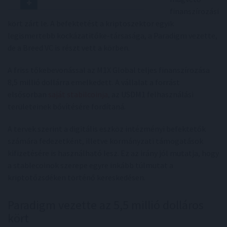
finanszírozási
kört zárt le. A befektetést a kriptoszektor egyik
legismertebb kockázatitőke-társasága, a Paradigm vezette,
de a Breed VC is részt vett a körben.
A friss tőkebevonással az M1X Global teljes finanszírozása
8,5 millió dollárra emelkedett. A vállalat a forrást
elsősorban
saját stabilcoinja
, az USDM1 felhasználási
területeinek bővítésére fordítaná.
A tervek szerint a digitális eszköz intézményi befektetők
számára fedezetként, illetve kormányzati támogatások
kifizetésére is használható lesz. Ez az irány jól mutatja, hogy
a stablecoinok szerepe egyre inkább túlmutat a
kriptotőzsdéken történő kereskedésen.
Paradigm vezette az 5,5 millió dolláros
kört