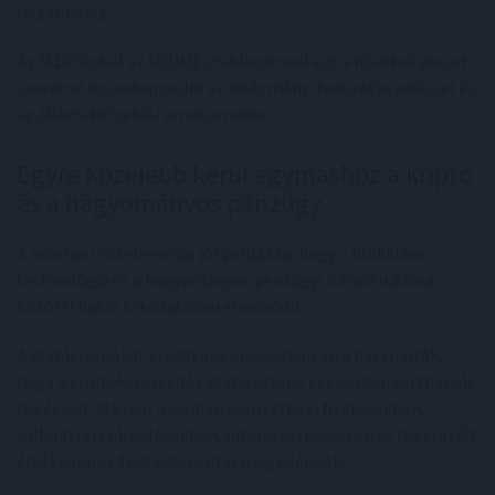
hozamához.
Az M1X Global az USDM1 stablecoinnal ezt a növekvő piacot
szeretné összekapcsolni az intézményi fedezetkezeléssel és
az állami kifizetési rendszerekkel.
Egyre közelebb kerül egymáshoz a kripto
és a hagyományos pénzügy
A mostani tőkebevonás jól példázza, hogy a blokklánc-
technológia és a hagyományos pénzügyi infrastruktúra
közötti határ fokozatosan elmosódik.
A stablecoinokat eredetileg elsősorban arra használták,
hogy a kriptokereskedők stabil értékű eszközben tarthassák
tőkéjüket. Ma már azonban nemzetközi fizetésekben,
vállalati elszámolásokban, hitelezési piacokon és tokenizált
értékpapírok fedezeteként is megjelennek.