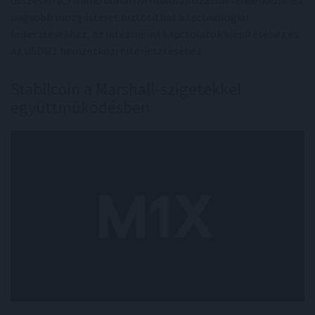
összesen 8,5 millió dollárnyi finanszírozással rendelkezik. Ez
nagyobb mozgásteret biztosíthat a technológiai
fejlesztésekhez, az intézményi kapcsolatok kiépítéséhez és
az USDM1 nemzetközi elterjesztéséhez.
Stabilcoin a Marshall-szigetekkel
együttműködésben