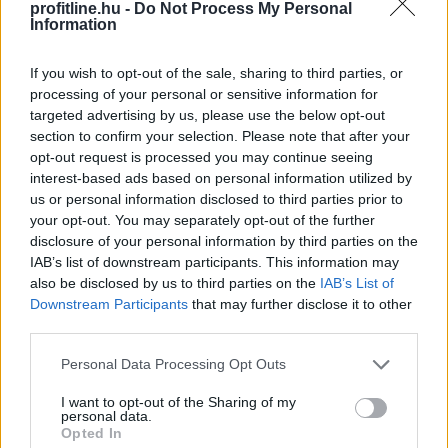
profitline.hu -
Do Not Process My Personal
Information
Annak ellenére, hogy az idei év második negyedévében
csökkentek az ingatlanárak, az eladók egy része
If you wish to opt-out of the sale, sharing to third parties, or
továbbra is a korábbi piaci helyzetből indul ki a hirdetési
processing of your personal or sensitive information for
árak meghatározásánál. A Balla Ingatlan szakértői
targeted advertising by us, please use the below opt-out
szerint ennek következtében még mindig gyakori az 5–
section to confirm your selection. Please note that after your
10 százalékos, sőt olykor a 15–20 százalékos túlárazás
opt-out request is processed you may continue seeing
is, ami jelentősen megnehezítheti, vagy adott esetben
interest-based ads based on personal information utilized by
akár lehetetlenné is teszi az értékesítést.
us or personal information disclosed to third parties prior to
your opt-out. You may separately opt-out of the further
2026. 08. 07. 04:00
disclosure of your personal information by third parties on the
IAB’s list of downstream participants. This information may
Megosztás:
also be disclosed by us to third parties on the
IAB’s List of
TOVÁBB
Downstream Participants
that may further disclose it to other
third parties.
Please note that this website/app uses one or more Google
Personal Data Processing Opt Outs
Rekordhőség, rekordkockázat: a
services and may gather and store information including but
klímaváltozás
már a vállalatok működését
not limited to your visit or usage behaviour. You may click to
I want to opt-out of the Sharing of my
personal data.
is átírja
grant or deny consent to Google and its third-party tags to
Opted In
use your data for below specified purposes in below Google