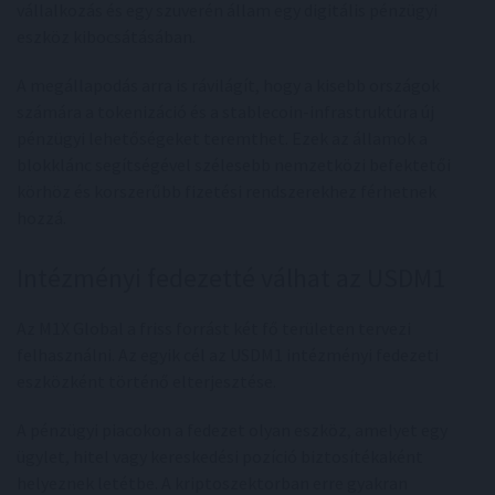
vállalkozás és egy szuverén állam egy digitális pénzügyi
eszköz kibocsátásában.
A megállapodás arra is rávilágít, hogy a kisebb országok
számára a tokenizáció és a stablecoin-infrastruktúra új
pénzügyi lehetőségeket teremthet. Ezek az államok a
blokklánc segítségével szélesebb nemzetközi befektetői
körhöz és korszerűbb fizetési rendszerekhez férhetnek
hozzá.
Intézményi fedezetté válhat az USDM1
Az M1X Global a friss forrást két fő területen tervezi
felhasználni. Az egyik cél az USDM1 intézményi fedezeti
eszközként történő elterjesztése.
A pénzügyi piacokon a fedezet olyan eszköz, amelyet egy
ügylet, hitel vagy kereskedési pozíció biztosítékaként
helyeznek letétbe. A kriptoszektorban erre gyakran