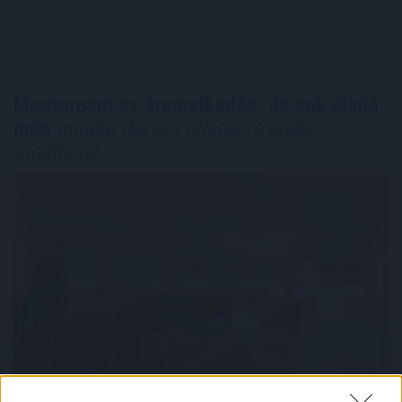
Megtorpant az áremelkedés, de sok eladó
még
mindig durván túlárazza eladó
ingatlanát