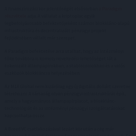
A finanszírozási kör jelentőségét elsősorban
a Paradigm
részvétele
adja. A vállalat a kriptopiac egyik
legbefolyásosabb befektetőjeként számos blokklánc-alapú
infrastruktúra és decentralizált pénzügyi projekt
fejlődésében vállalt már szerepet.
A Paradigm befektetése arra utalhat, hogy az intézményi
tőke továbbra is komoly növekedési lehetőséget lát a
tokenizált állampapírokban, a stablecoinokban és a valós
eszközök blokkláncra helyezésében.
Az M1X Global nem kizárólag egy új digitális dollárt szeretne
létrehozni. A társaság olyan pénzügyi infrastruktúrát épít,
amely a hagyományos állampapírpiacot, a blokklánc-
technológiát és az intézményi pénzügyi szolgáltatásokat
kapcsolhatja össze.
A Breed VC csatlakozásával lezárt kör után a cég már