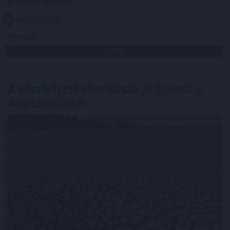
a hazai cégektől.
2026. 08. 06. 22:00
Megosztás:
TOVÁBB
A vészhelyzet elkerülésén
dolgoznak a
halgazdálkodók