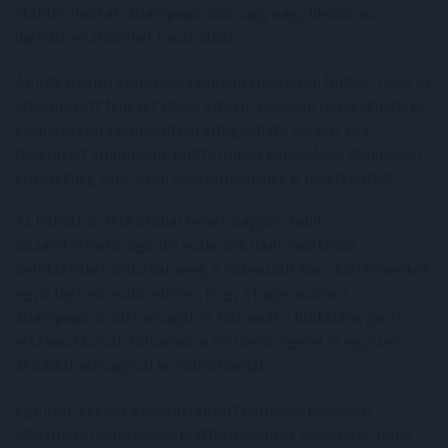
stablecoinokat, állampapírokat vagy nagy likviditású
digitális eszközöket használnak.
Az intézményi szereplők számára különösen fontos, hogy az
alkalmazott fedezet stabil értékű, könnyen mozgatható és
szabályozási szempontból elfogadható legyen. Egy
tokenizált állampapír-platformhoz kapcsolódó stablecoin
elméletileg több ilyen követelménynek is megfelelhet.
Az USDM1 az M1X Global tervei alapján stabil,
hozamtermelő digitális eszközök iránt érdeklődő
befektetőket célozhat meg. A tokenizált kincstári termékek
egyik legfontosabb előnye, hogy a hagyományos
állampapírok biztonságát és hozamát a blokklánc gyors
elszámolásával, folyamatos elérhetőségével és egyszerű
átruházhatóságával kombinálhatják.
Egy ilyen eszköz a decentralizált pénzügyi piacokon,
intézményi kereskedési platformokon és blokklánc-alapú