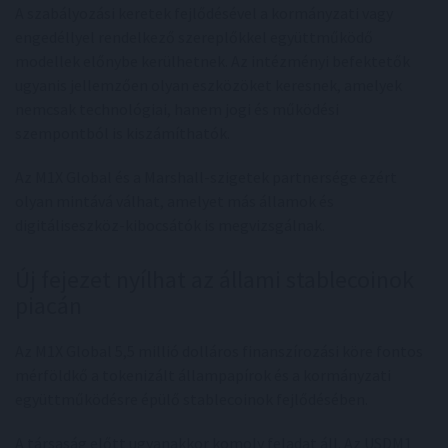
A szabályozási keretek fejlődésével a kormányzati vagy
engedéllyel rendelkező szereplőkkel együttműködő
modellek előnybe kerülhetnek. Az intézményi befektetők
ugyanis jellemzően olyan eszközöket keresnek, amelyek
nemcsak technológiai, hanem jogi és működési
szempontból is kiszámíthatók.
Az M1X Global és a Marshall-szigetek partnersége ezért
olyan mintává válhat, amelyet más államok és
digitáliseszköz-kibocsátók is megvizsgálnak.
Új fejezet nyílhat az állami stablecoinok
piacán
Az M1X Global 5,5 millió dolláros finanszírozási köre fontos
mérföldkő a tokenizált állampapírok és a kormányzati
együttműködésre épülő stablecoinok fejlődésében.
A társaság előtt ugyanakkor komoly feladat áll. Az USDM1