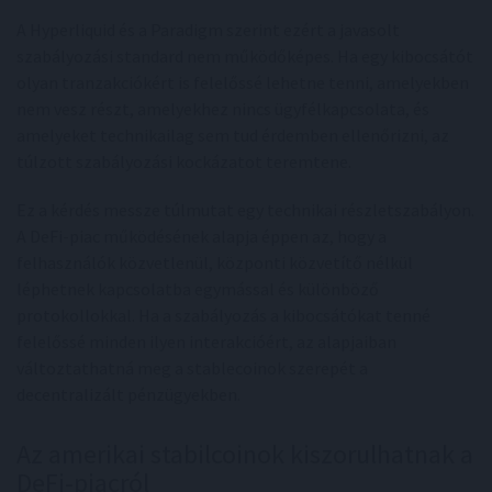
A Hyperliquid és a Paradigm szerint ezért a javasolt
szabályozási standard nem működőképes. Ha egy kibocsátót
olyan tranzakciókért is felelőssé lehetne tenni, amelyekben
nem vesz részt, amelyekhez nincs ügyfélkapcsolata, és
amelyeket technikailag sem tud érdemben ellenőrizni, az
túlzott szabályozási kockázatot teremtene.
Ez a kérdés messze túlmutat egy technikai részletszabályon.
A DeFi-piac működésének alapja éppen az, hogy a
felhasználók közvetlenül, központi közvetítő nélkül
léphetnek kapcsolatba egymással és különböző
protokollokkal. Ha a szabályozás a kibocsátókat tenné
felelőssé minden ilyen interakcióért, az alapjaiban
változtathatná meg a stablecoinok szerepét a
decentralizált pénzügyekben.
Az amerikai stabilcoinok kiszorulhatnak a
DeFi-piacról