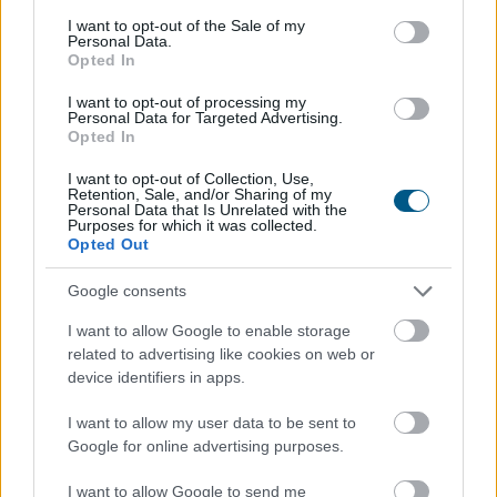
consent section.
I want to opt-out of the Sale of my
Personal Data.
A súlyos vízhiány következtében az Aranyponty
Opted In
Halászati Zrt. rétimajori és rétszilasi halastavain az
elmúlt hetekben 185 tonna hal pusztult el, a közvetlen
I want to opt-out of processing my
Personal Data for Targeted Advertising.
állományveszteség értéke megközelíti a 200 millió
Opted In
forintot - mondta Lévai Ferenc a társaság
I want to opt-out of Collection, Use,
vezérigazgatója az MTI-nek szombaton.
Retention, Sale, and/or Sharing of my
Personal Data that Is Unrelated with the
Purposes for which it was collected.
2026. 08. 09. 07:00
Opted Out
Megosztás:
Google consents
TOVÁBB
I want to allow Google to enable storage
related to advertising like cookies on web or
Már 100 szálláshely foglalható
az Aktív
device identifiers in apps.
Kalandor Kalandtárában
I want to allow my user data to be sent to
Google for online advertising purposes.
I want to allow Google to send me