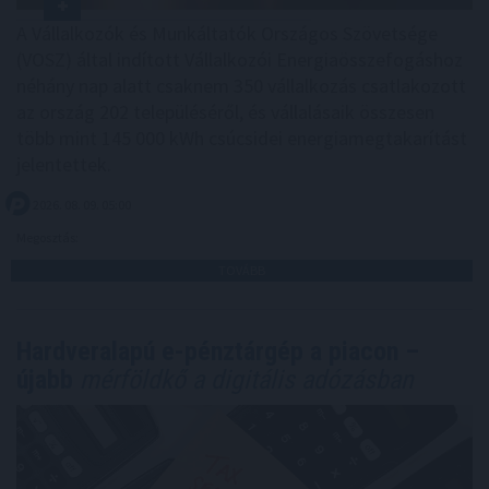
A Vállalkozók és Munkáltatók Országos Szövetsége
(VOSZ) által indított Vállalkozói Energiaösszefogáshoz
néhány nap alatt csaknem 350 vállalkozás csatlakozott
az ország 202 településéről, és vállalásaik összesen
több mint 145 000 kWh csúcsidei energiamegtakarítást
jelentettek.
2026. 08. 09. 05:00
Megosztás:
TOVÁBB
Hardveralapú e-pénztárgép a piacon –
újabb
mérföldkő a digitális adózásban