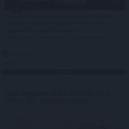
Példa nélkülinek nevezte a gazdasági és energetikai
miniszter szombaton, hogy felmérések szerint a
magyarok 84 százaléka csatlakozott az
energiarendszer terhelésének csökkentéséhez.
2026. 08. 08. 22:00
Megosztás:
TOVÁBB
Újabb nagybank viszi 3 százalék alá
az
Otthon Start lakáshitel kamatát