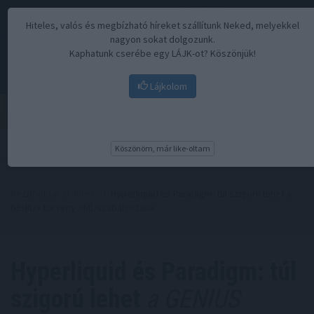
Hiteles, valós és megbízható híreket szállítunk Neked, melyekkel
nagyon sokat dolgozunk.
Kaphatunk cserébe egy LÁJK-ot? Köszönjük!
Lájkolom
Menü
Köszönöm, már like-oltam
Kezdőoldal
//
Hírek
// Hyperliquid és Paradigm: túl szigorú lehet a
GENIUS törvény AML-szabályozása
Hyperliquid és Paradigm: túl
szigorú lehet
a GENIUS