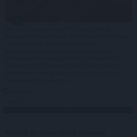
Szombat hajnalban helyreállt a vízszolgáltatás
Budapest III. kerületében a Jós utcában, ahol pénteken
csőtörés történt - közölte a kormány a
hőségriasztásról készült, szombaton közzétett
jelentésében a kormany.hu oldalon. Szombattól az
országos tisztifőorvos kedd éjfélig másodfokúra
mérsékelte az ország egész területére vonatkozó
harmadfokú hőségriasztást.
2026. 08. 09. 00:05
Megosztás:
TOVÁBB
Változik az állami földek átmeneti