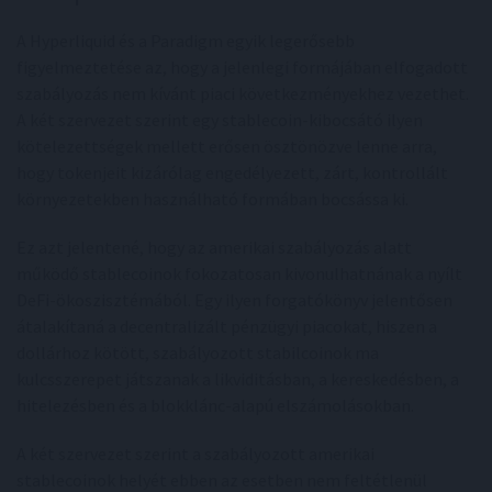
A Hyperliquid és a Paradigm egyik legerősebb
figyelmeztetése az, hogy a jelenlegi formájában elfogadott
szabályozás nem kívánt piaci következményekhez vezethet.
A két szervezet szerint egy stablecoin-kibocsátó ilyen
kötelezettségek mellett erősen ösztönözve lenne arra,
hogy tokenjeit kizárólag engedélyezett, zárt, kontrollált
környezetekben használható formában bocsássa ki.
Ez azt jelentené, hogy az amerikai szabályozás alatt
működő stablecoinok fokozatosan kivonulhatnának a nyílt
DeFi-ökoszisztémából. Egy ilyen forgatókönyv jelentősen
átalakítaná a decentralizált pénzügyi piacokat, hiszen a
dollárhoz kötött, szabályozott stabilcoinok ma
kulcsszerepet játszanak a likviditásban, a kereskedésben, a
hitelezésben és a blokklánc-alapú elszámolásokban.
A két szervezet szerint a szabályozott amerikai
stablecoinok helyét ebben az esetben nem feltétlenül