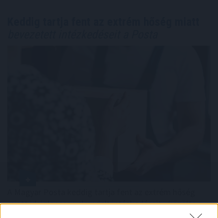
Keddig tartja fent az extrém hőség miatt
bevezetett intézkedéseit a Posta
A Magyar Posta keddig tartja fent az extrém hőség
miatt ideiglenesen elrendelt intézkedéseit - közölte a
társaság a honlapján szombaton.