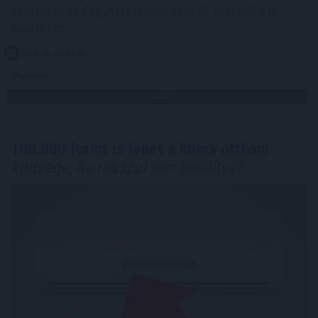
vezetékesvíz-fogyasztásának akár 57 százaléka is
kiváltható.
2026. 08. 09. 03:00
Megosztás:
TOVÁBB
100.000 forint is lehet a klíma otthoni
költsége, ha rosszul van beállítva?