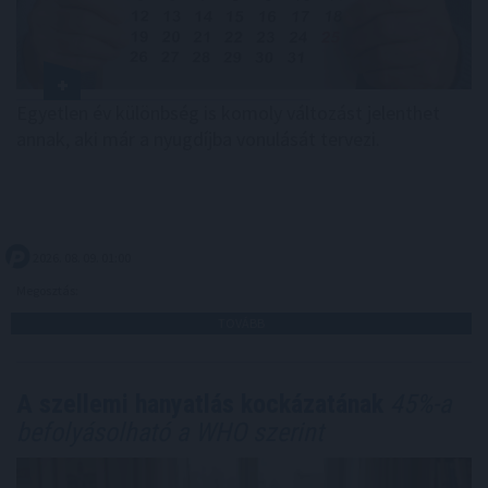
Egyetlen év különbség is komoly változást jelenthet
annak, aki már a nyugdíjba vonulását tervezi.
2026. 08. 09. 01:00
Megosztás:
TOVÁBB
A szellemi hanyatlás kockázatának
45%-a
befolyásolható a WHO szerint