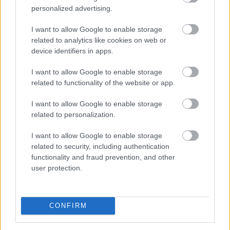
personalized advertising.
I want to allow Google to enable storage
related to analytics like cookies on web or
device identifiers in apps.
I want to allow Google to enable storage
related to functionality of the website or app.
I want to allow Google to enable storage
related to personalization.
Az Aktív Kalandor foglalási felülete, a Kalandtár már
100 szálláshelyet kínál az erdei kulcsosházaktól a
I want to allow Google to enable storage
nagyobb társaságokat fogadó szállásokig az ország
related to security, including authentication
functionality and fraud prevention, and other
minden részén - közölte az Aktív Magyarország
user protection.
Fejlesztési Központ az MTI-vel.
2026. 08. 09. 06:00
CONFIRM
Megosztás:
TOVÁBB