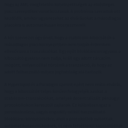
hogy az AML-megfelelési kötelezettségek az elsődleges
piaci szereplőkre vonatkozzanak. A probléma szerintük ott
kezdődik, amikor ugyanezeket az elvárásokat a másodlagos
piacokra is automatikusan kiterjesztenék.
A két szervezet úgy érvel, hogy a stabilcoin-kibocsátók a
másodlagos piaci környezetben nem tudják érdemben
ellenőrizni a tranzakciókat. Egy nyílt blokkláncon ugyanis a
kibocsátó gyakran nem tudja, ki áll egy adott tárcacím
mögött, milyen céllal történik a tranzakció, és hogy az
adott felhasználó milyen joghatóság alá tartozik.
A Hyperliquid és a Paradigm szerint ezért nem reális elvárás,
hogy a kibocsátók teljes körűen felügyeljék azokat a
stabilcoin-tranzakciókat, amelyek decentralizált pénzügyi
protokollokon keresztül zajlanak. Ez különösen igaz a
permissionless, vagyis engedély nélkül használható
blokklánc-környezetekre, ahol a protokollok nyitottak,
automatikusan működnek, és nem feltétlenül kapcsolódnak