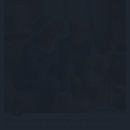
A demencia világszerte több mint 57 millió embert
érint, és ez a szám folyamatosan nő. Bár a betegség