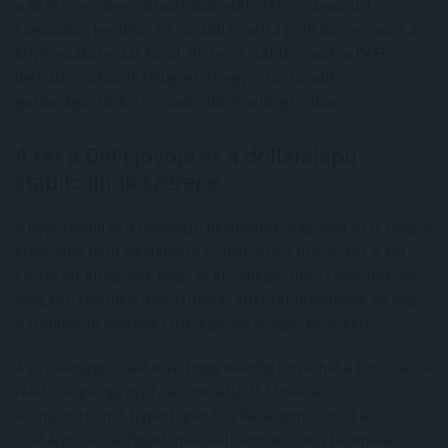
a 2026 novemberi választások előtt teljes szenátusi
szavazásra kerüljön. Ez tovább növeli a politikai nyomást a
kriptoszabályozás körül, hiszen a stablecoinok, a DeFi és a
digitális eszközök felügyelete egyre fontosabb
gazdaságpolitikai témává válik Washingtonban.
A tét a DeFi jövője és a dolláralapú
stabilcoinok szerepe
A Hyperliquid és a Paradigm beadványa világosan jelzi, hogy a
kriptoipar nem általában a szabályozást utasítja el. A két
szervezet elfogadja, hogy az elsődleges piaci szereplőknek
meg kell felelniük a pénzmosás elleni előírásoknak, és hogy
a stablecoin-piacnak szüksége van világos keretekre.
A vita lényege inkább az, hogy meddig terjedhet a kibocsátók
felelőssége egy nyílt, decentralizált blokklánc-
környezetben. A Hyperliquid és a Paradigm szerint a
szabályozásnak figyelembe kell vennie a DeFi technikai