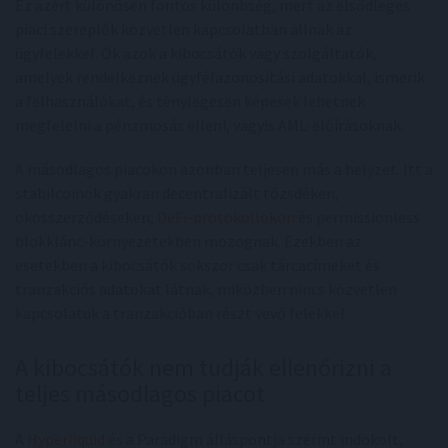
Ez azért különösen fontos különbség, mert az elsődleges
piaci szereplők közvetlen kapcsolatban állnak az
ügyfelekkel. Ők azok a kibocsátók vagy szolgáltatók,
amelyek rendelkeznek ügyfélazonosítási adatokkal, ismerik
a felhasználókat, és ténylegesen képesek lehetnek
megfelelni a pénzmosás elleni, vagyis AML-előírásoknak.
A másodlagos piacokon azonban teljesen más a helyzet. Itt a
stabilcoinok gyakran decentralizált tőzsdéken,
okosszerződéseken,
DeFi-protokollokon
és permissionless
blokklánc-környezetekben mozognak. Ezekben az
esetekben a kibocsátók sokszor csak tárcacímeket és
tranzakciós adatokat látnak, miközben nincs közvetlen
kapcsolatuk a tranzakcióban részt vevő felekkel.
A kibocsátók nem tudják ellenőrizni a
teljes másodlagos piacot
A
Hyperliquid
és a Paradigm álláspontja szerint indokolt,