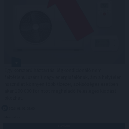
Egy korszerű háztartási légkondicionáló nem
feltétlenül számít nagy energiafalónak, ám a helytelen
használat könnyen több tízezer, szélsőséges esetben
akár 100 000 forintot meghaladó felesleges kiadást
okozhat.
2026. 08. 09. 02:00
Megosztás:
TOVÁBB