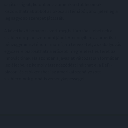
sajátosságait, különben az amerikai stablecoinok
kiszorulhatnak abból az ökoszisztémából, ahol jelenleg a
legnagyobb szerepet játsszák.
A következő hónapok ezért meghatározóak lehetnek a
stablecoin-piac szempontjából. Amennyiben az amerikai
pénzügyminisztérium finomítja a tervezetet, a szabályozás
egyszerre biztosíthatna erősebb megfelelést és teret az
innovációnak. Ha azonban a javaslat változatlan formában
lép életbe, az komoly átrendeződést indíthat el a DeFi-
piacon, és csökkentheti az amerikai szabályozott
stablecoinok globális versenyképességét.