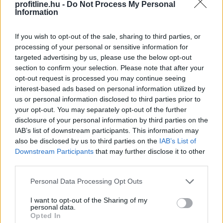
profitline.hu -
Do Not Process My Personal
Information
If you wish to opt-out of the sale, sharing to third parties, or
2026. 08. 09. 08:00
processing of your personal or sensitive information for
Megosztás:
targeted advertising by us, please use the below opt-out
section to confirm your selection. Please note that after your
TOVÁBB
opt-out request is processed you may continue seeing
interest-based ads based on personal information utilized by
us or personal information disclosed to third parties prior to
185 tonna hal pusztult
el Rétimajorban
your opt-out. You may separately opt-out of the further
disclosure of your personal information by third parties on the
IAB’s list of downstream participants. This information may
also be disclosed by us to third parties on the
IAB’s List of
Downstream Participants
that may further disclose it to other
third parties.
Please note that this website/app uses one or more Google
Personal Data Processing Opt Outs
services and may gather and store information including but
not limited to your visit or usage behaviour. You may click to
I want to opt-out of the Sharing of my
personal data.
grant or deny consent to Google and its third-party tags to
Opted In
use your data for below specified purposes in below Google