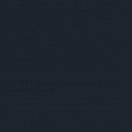
biztonságosabb alternatívák vennék át. Épp ellenkezőleg: a
DeFi-piacon keletkező űrt offshore, kevésbé átlátható, nem
amerikai szabályozás alatt működő, adott esetben nem
dolláralapú stabilcoinok tölthetnék be.
Ez a szabályozói célokkal is ellentétes lehet. Ha a cél a
pénzügyi rendszer átláthatóságának növelése, a pénzmosás
elleni fellépés erősítése és a felhasználók védelme, akkor a
túl szigorú előírások paradox módon éppen a kevésbé
szabályozott piaci szereplők felé terelhetik a forgalmat.
A GENIUS törvény végrehajtása döntő
szakaszba lépett
A vita hátterében a
GENIUS Act
áll, amelyet 2025-ben írtak
alá törvényként, és amely szabályozási keretrendszert
hozott létre az Egyesült Államokban működő stablecoinok
és kibocsátóik számára. A törvény célja, hogy világosabb jogi
környezetet teremtsen a stabilcoin-piacnak, miközben