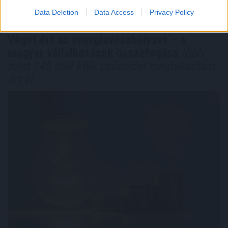
Data Deletion
Data Access
Privacy Policy
Véget ért az energiavészhelyzet – a
magyar vállalkozások összefogása
több
mint 145 000 kWh csúcsidei megtakarítást
ért el