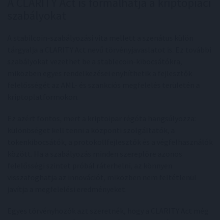
A CLARITY Act is formálhatja a kriptopiaci
szabályokat
A stabilcoin-szabályozási vita mellett a szenátus külön
tárgyalja a CLARITY Act nevű törvényjavaslatot is. Ez további
szabályokat vezethet be a stablecoin-kibocsátókra,
miközben egyes rendelkezései enyhíthetik a fejlesztők
felelősségét az AML- és szankciós megfelelés területén a
kriptoplatformokon.
Ez azért fontos, mert a kriptoipar régóta hangsúlyozza:
különbséget kell tenni a központi szolgáltatók, a
tokenkibocsátók, a protokollfejlesztők és a végfelhasználók
között. Ha a szabályozás minden szereplőre azonos
felelősségi szintet próbál ráterhelni, az könnyen
visszafoghatja az innovációt, miközben nem feltétlenül
javítja a megfelelési eredményeket.
Egyes törvényhozók azt szeretnék, hogy a CLARITY Act még