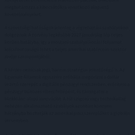
meghatározza a kibocsátókra vonatkozó alapvető
követelményeket.
A szövetségi hatóságok jelenleg a végrehajtási szabályokon
dolgoznak. A törvény legkésőbb 2027 januárjáig lép teljes
körűen hatályba, így a mostani szabályalkotási folyamat
kulcsfontosságú lehet a teljes amerikai stablecoin-szektor
jövője szempontjából.
A kérdés nemcsak jogi, hanem stratégiai jelentőségű is. Az
Egyesült Államok egyszerre próbálja megőrizni a dollár
vezető szerepét a digitális pénzügyi rendszerben, erősíteni a
pénzügyi bűnözés elleni fellépést, és támogatni a
blokklánc-alapú innovációt. A túl szigorú vagy technikailag
nehezen alkalmazható szabályok azonban könnyen
hátrányba hozhatják az amerikai piaci szereplőket a globális
versenyben.