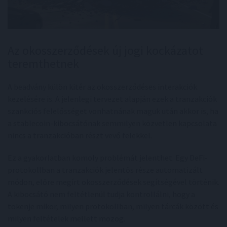
Az okosszerződések új jogi kockázatot
teremthetnek
A beadvány külön kitér az okosszerződéses interakciók
kezelésére is. A jelenlegi tervezet alapján ezek a tranzakciók
szankciós felelősséget vonhatnának maguk után akkor is, ha
a stablecoin-kibocsátónak semmilyen közvetlen kapcsolata
nincs a tranzakcióban részt vevő felekkel.
Ez a gyakorlatban komoly problémát jelenthet. Egy DeFi-
protokollban a tranzakciók jelentős része automatizált
módon, előre megírt okosszerződések segítségével történik.
A kibocsátó nem feltétlenül tudja kontrollálni, hogy a
tokenje mikor, milyen protokollban, milyen tárcák között és
milyen feltételek mellett mozog.