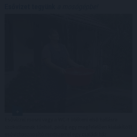
Esővizet tegyünk
a mosógépbe!
Esővízzel mosni vagy a WC-t öblíteni első hallásra
szokatlannak tűnhet, pedig egy megfelelően kialakított
esővízhasznosító rendszerrel egy családi ház