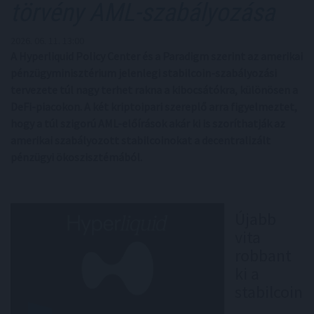
törvény AML-szabályozása
2026. 06. 11. 13:00
A Hyperliquid Policy Center és a Paradigm szerint az amerikai
pénzügyminisztérium jelenlegi stabilcoin-szabályozási
tervezete túl nagy terhet rakna a kibocsátókra, különösen a
DeFi-piacokon. A két kriptoipari szereplő arra figyelmeztet,
hogy a túl szigorú AML-előírások akár ki is szoríthatják az
amerikai szabályozott stabilcoinokat a decentralizált
pénzügyi ökoszisztémából.
Újabb
vita
robbant
ki a
stabilcoin