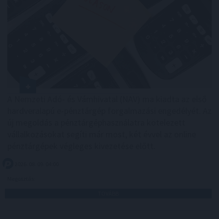
A Nemzeti Adó- és Vámhivatal (NAV) ma kiadta az első
hardveralapú e-pénztárgép forgalmazási engedélyét. Az
új megoldás a pénztárgéphasználatra kötelezett
vállalkozásokat segíti már most, két évvel az online
pénztárgépek végleges kivezetése előtt.
2026. 08. 09. 04:00
Megosztás:
TOVÁBB