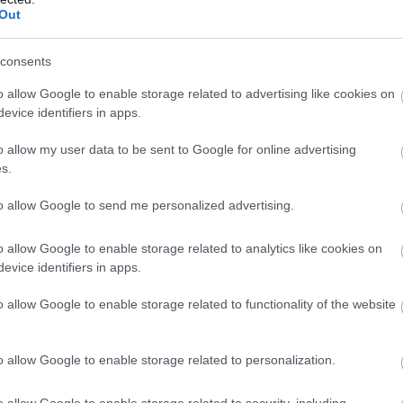
Out
consents
rt hazai fodrászcikk
forgalmazó, komoly
o allow Google to enable storage related to advertising like cookies on
evice identifiers in apps.
 Versenyhivatal (GVH) több mint 68 millió forint
yeleti bírságot szabott ki a Hair-Line Kft.-re – az
o allow my user data to be sent to Google for online advertising
t, évtizedek óta működő hazai fodrászcikk
s.
 – mert a vállalkozás a területi képviseleti
to allow Google to send me personalized advertising.
n korlátozta termékeinek viszonteladási árait,
ületi korlátozást is alkalmazott. A viszonteladási
o allow Google to enable storage related to analytics like cookies on
ése az egyik legsúlyosabb versenyjogi jogsértés, a
evice identifiers in apps.
működött a versenyhatósággal és előremutató
 ajánlott fel.
o allow Google to enable storage related to functionality of the website
8:00
Megosztás:
TOVÁBB
o allow Google to enable storage related to personalization.
o allow Google to enable storage related to security, including