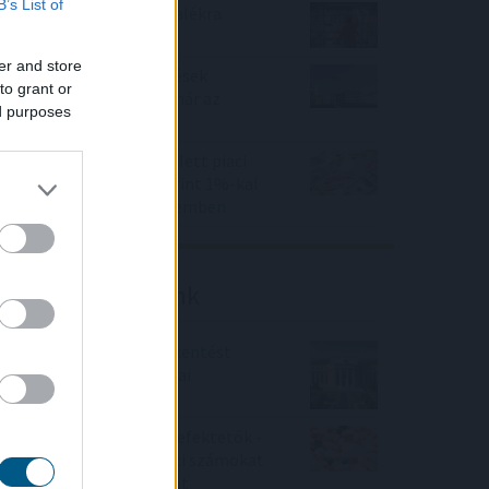
B’s List of
KSH: júliusban 1,2 százalékra
csökkent az infláció
er and store
Beindultak a lakásépítések
to grant or
Magyarországon – Ez már az
ed purposes
Otthon Start hatása?
Felfelé mozdultak a fejlett piaci
kötvényhozamok, a forint 1%-kal
gyengült az euróval szemben
Friss elemzéseink
Fokozatos kamatcsökkentést
támogatnak az amerikai
jegybankárok
Örülhetnek a Richter befektetők -
piaci konszenzus feletti számokat
közölt a tőzsdei vállalat