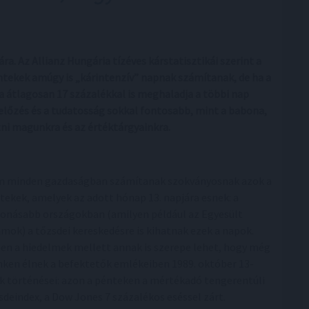
. Az Allianz Hungária tízéves kárstatisztikái szerint a
ntekek amúgy is „kárintenzív” napnak számítanak, de ha a
a átlagosan 17 százalékkal is meghaladja a többi nap
gelőzés és a tudatosság sokkal fontosabb, mint a babona,
zni magunkra és az értéktárgyainkra.
 minden gazdaságban számítanak szokványosnak azok a
tekek, amelyek az adott hónap 13. napjára esnek: a
onásabb országokban (amilyen például az Egyesült
amok) a tőzsdei kereskedésre is kihatnak ezek a napok.
en a hiedelmek mellett annak is szerepe lehet, hogy még
nken élnek a befektetők emlékeiben 1989. október 13-
k történései: azon a pénteken a mértékadó tengerentúli
sdeindex, a Dow Jones 7 százalékos eséssel zárt.