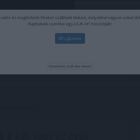
, valós és megbízható híreket szállítunk Neked, melyekkel nagyon sokat do
Kaphatunk cserébe egy LÁJK-ot? Köszönjük!
Lájkolom
Nyugdíj
Biztosítási befektetések
BU
Köszönöm, már like-oltam
agy ez csak babona?
b a
kár, vagy ez csak