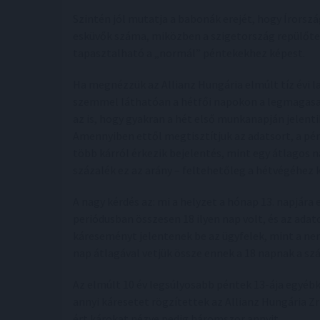
Szintén jól mutatja a babonák erejét, hogy Írors
esküvők száma, miközben a szigetország repülőt
tapasztalható a „normál” péntekekhez képest.
Ha megnézzük az Allianz Hungária elmúlt tíz évi la
szemmel láthatóan a hétfői napokon a legmagas
az is, hogy gyakran a hét első munkanapján jelent
Amennyiben ettől megtisztítjuk az adatsort, a pént
több kárról érkezik bejelentés, mint egy átlago
százalék ez az arány – feltehetőleg a hétvégéhe
A nagy kérdés az: mi a helyzet a hónap 13. napjára 
periódusban összesen 18 ilyen nap volt, és az ada
káreseményt jelentenek be az ügyfelek, mint a n
nap átlagával vetjük össze ennek a 18 napnak a s
Az elmúlt 10 év legsúlyosabb péntek 13-ája egyébk
annyi káresetet rögzítettek az Allianz Hungária Z
ért károkat nézve pedig háromszor annyit.