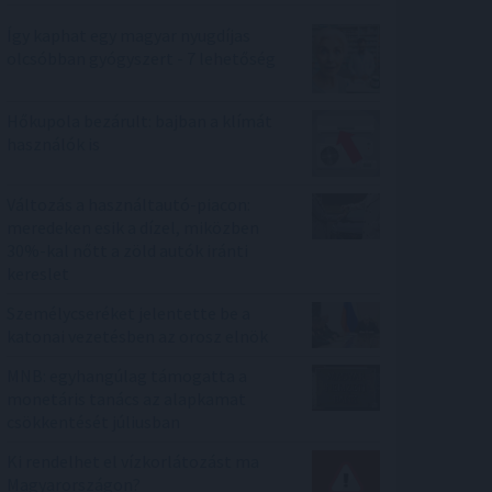
Így kaphat egy magyar nyugdíjas
olcsóbban gyógyszert - 7 lehetőség
Hőkupola bezárult: bajban a klímát
használók is
Változás a használtautó-piacon:
meredeken esik a dízel, miközben
30%-kal nőtt a zöld autók iránti
kereslet
Személycseréket jelentette be a
katonai vezetésben az orosz elnök
MNB: egyhangúlag támogatta a
monetáris tanács az alapkamat
csökkentését júliusban
Ki rendelhet el vízkorlátozást ma
Magyarországon?