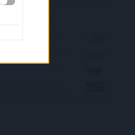
Kalkulátor ajánló
Mennyi adóelőnyhöz juthatok
nyugdíjig?
Mennyit tudsz Magyarországról? -
nehezített
Milyen hosszú lenne a hajad?
Hányast kapnál Harry Potter
tantárgyból? (extra nehéz szint)