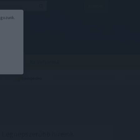
Belépés
lgozunk.
BOR
BIRS
Kalkulátorok
Legnépszerűbb híreink