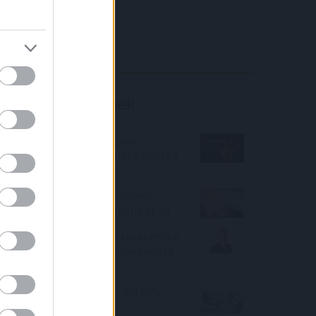
4IG elemzés
Richter elemzés
Befektetési tippek
Damoklész kardja a lengyel
részvények felett: pihenőt tarthat a
rali?
Ha 1980-2000 közötti években
születtél, kaphatsz 10 millió Ft-ot
Aegon Alapkezelő: Visszaköszönnek
a 70-es évek, az adósságokat vissza
kell fizetni
Miért zuhant a gyémánt ára 80%-
kal? Itt a megoldás!