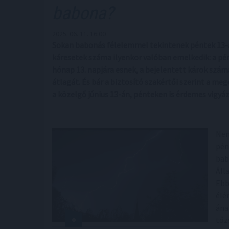
babona?
2025. 06. 11. 16:00
Sokan babonás félelemmel tekintenek péntek 13-ára
káresetek száma ilyenkor valóban emelkedik: a pé
hónap 13. napjára esnek, a bejelentett károk szám
átlagát. És bár a biztosító szakértői szerint a me
a közelgő június 13-án, pénteken is érdemes vigyá
Nem
pén
bab
Áll
Ebb
élé
ána
tőz