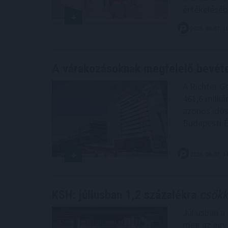
értékeléséb
2026. 08. 07. 1
A várakozásoknak megfelelő bevét
A Richter G
461,6 milliá
azonos idősz
Budapesti É
2026. 08. 07. 1
KSH: júliusban 1,2 százalékra
csökke
Júliusban a
meg az egy 