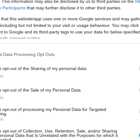
. This information may also be disclosed by us to third parties on the
IA
Participants
that may further disclose it to other third parties.
0:00
Megosztás:
TOVÁBB
 that this website/app uses one or more Google services and may gath
including but not limited to your visit or usage behaviour. You may click 
 to Google and its third-party tags to use your data for below specifi
ogle consent section.
 és értelmezése
– hogyan működik a
l Data Processing Opt Outs
n APY azt mutatja meg, hogy egy stabilcoinban
 befektetés egy év alatt mekkora hozamot
o opt-out of the Sharing of my personal data.
 kamatos kamat hatását is figyelembe véve. Bár
In
tásra egyszerű százalékos mutatónak tűnik, a
telezési, likviditási, kereskedési és akár derivatív
o opt-out of the Sale of my Personal Data.
nizmusok is működhetnek. Éppen ezért két azonos
In
 lehetőség kockázata teljesen eltérő lehet. Az alábbi
to opt-out of processing my Personal Data for Targeted
érthetően mutatja be, mit jelent a stabilcoin APY,
ing.
tkezik a hozam, milyen kockázatokkal járhat, és
In
 figyelni egy ilyen ajánlat értékelésekor.
o opt-out of Collection, Use, Retention, Sale, and/or Sharing
ersonal Data that Is Unrelated with the Purposes for which it
9:00
Megosztás:
TOVÁBB
lected.