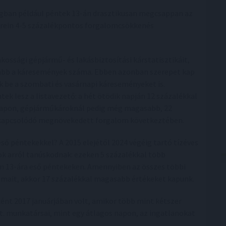
zágban például péntek 13-án drasztikusan megcsappan az
erein 4-5 százalékpontos forgalomcsökkenés
kossági gépjármű- és lakásbiztosítási kárstatisztikáit,
abb a káresemények száma. Ebben azonban szerepet kap
ik be a szombati és vasárnapi káreseményeket is.
ek lesz a listavezető: a hét ötödik napján 12 százalékkal
s napon, gépjárműkároknál pedig még magasabb, 22
z kapcsolódó megnövekedett forgalom következtében.
eső péntekekkel? A 2015 elejétől 2024 végéig tartó tízéves
tok arról tanúskodnak: ezeken 5 százalékkal több
em 13-ára eső péntekeken. Amennyiben az összes többi
zámait, akkor 17 százalékkal magasabb értékeket kapunk.
ént 2017 januárjában volt, amikor több mint kétszer
rt. munkatársai, mint egy átlagos napon, az ingatlanokat