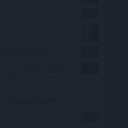
A Duna Paksnál az elmúlt 24 órában
négy centimétert emelkedett
Mit tesz az agyaddal, ha minden nap
ugyanazt csinálod?
Még Paks kiesését is áthidalhatná a
megfelelő energiatárolás
Durvul a verseny: nullás díjakat és
százezer forintnál is többet ér egy
új céges ügyfél a bankoknak
Legfrissebb híreink
Olajszállítási szerződést kötött a
Janaf és a Mol