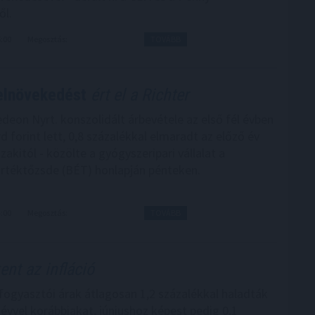
ől.
6:00
Megosztás:
TOVÁBB
elnövekedést
ért el a Richter
edeon Nyrt. konszolidált árbevétele az első fél évben
rd forint lett, 0,8 százalékkal elmaradt az előző év
akitól - közölte a gyógyszeripari vállalat a
rtéktőzsde (BÉT) honlapján pénteken.
4:00
Megosztás:
TOVÁBB
nt az infláció
 fogyasztói árak átlagosan 1,2 százalékkal haladták
évvel korábbiakat, júniushoz képest pedig 0,1