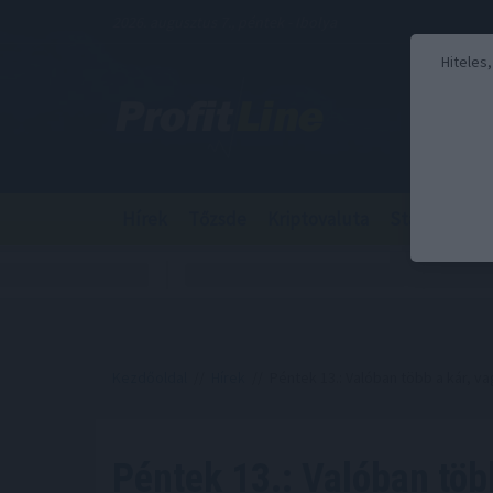
2026. augusztus 7., péntek - Ibolya
Hiteles
Hírek
Tőzsde
Kriptovaluta
Stabilcoin
Kezdőoldal
//
Hírek
// Péntek 13.: Valóban több a kár, v
Péntek 13.: Valóban töb