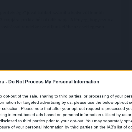
„pénteksége” jóval többet számít a kedvezőtlenebb
 napjára jön ki a hét ötödik napja. A lényeg, hogy ezen a
ztosítással rendelkezve álljunk elébe az esetlegesen
.hu -
Do Not Process My Personal Information
to opt-out of the sale, sharing to third parties, or processing of your per
anaf és a Mol
formation for targeted advertising by us, please use the below opt-out s
ajvezeték-üzemeltető Janaf és a Mol-csoport
r selection. Please note that after your opt-out request is processed y
t kötött 2,05 millió tonna nyersolaj szállításáról
eing interest-based ads based on personal information utilized by us or
disclosed to third parties prior to your opt-out. You may separately opt-
özölte a horvát társaság csütörtökön.
losure of your personal information by third parties on the IAB’s list of