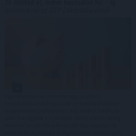
Te döntöd el, mikor használod fel – új
konstrukció az OTP Lakástakaréknál
Egy lakásfelújítás, költözés vagy új otthon
megvásárlása ritkán igazodik az évekkel korábban
meghatározott időponthoz. Van, amikor néhány év
alatt összegyűlik a szükséges önerő, máskor pedig
érdemes tovább takarékoskodni egy nagyobb cél
érdekében. A pénzügyi és ingatlanpiaci lehetőségek,