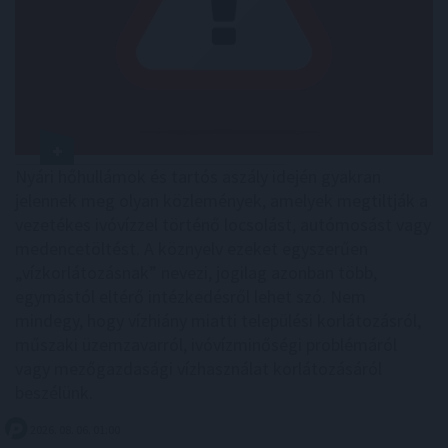
Nyári hőhullámok és tartós aszály idején gyakran
jelennek meg olyan közlemények, amelyek megtiltják a
vezetékes ivóvízzel történő locsolást, autómosást vagy
medencetöltést. A köznyelv ezeket egyszerűen
„vízkorlátozásnak” nevezi, jogilag azonban több,
egymástól eltérő intézkedésről lehet szó. Nem
mindegy, hogy vízhiány miatti települési korlátozásról,
műszaki üzemzavarról, ivóvízminőségi problémáról
vagy mezőgazdasági vízhasználat korlátozásáról
beszélünk.
2026. 08. 06. 01:00