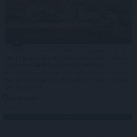
Az elmúlt napokban kibontakozó energiavészhelyzet
miatt a gazdasági szereplők részéről széles körben és
önkéntesen vállalt fogyasztáscsökkentés a
villamosenergia hálózat számára kezelhetőbbé teszi a
Paksi Atomerőmű szinte teljes kiesése miatti roppant
feszült helyzetet.
2026. 08. 05. 15:00
Megosztás:
TOVÁBB