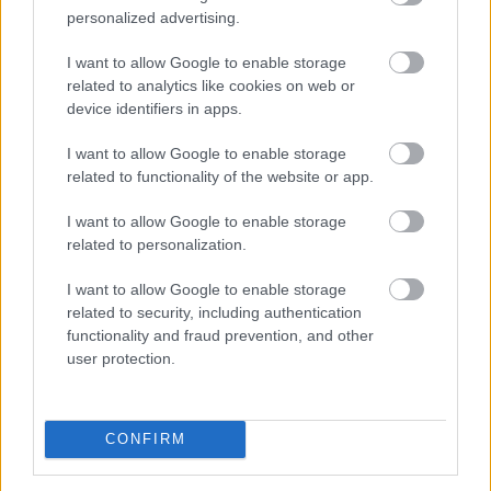
stabilcoinkártyája
personalized advertising.
I want to allow Google to enable storage
related to analytics like cookies on web or
device identifiers in apps.
I want to allow Google to enable storage
related to functionality of the website or app.
I want to allow Google to enable storage
related to personalization.
I want to allow Google to enable storage
related to security, including authentication
functionality and fraud prevention, and other
user protection.
A Western Union 175 év után közvetlenül is belépett a
blokkláncalapú fizetések piacára. A vállalat új
CONFIRM
Stablecard szolgáltatása a Solana hálózatán
kibocsátott USDPT stabilcoinra épül, és lehetővé teszi,