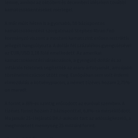
lennie, amikor az októberi és decemberi üléseken további
kamatcsökkentéseket mérlegel.
A már múlt héten is a gyorsabb, 50 bázispontos
kamatcsökkentést szorgalmazó Stephen Miran Fed-
kormányzó viszont a mostani kamatszint erősen restriktív
jellegét hangsúlyozta. A dollár fél százalékos gyengülésével
az EUR/USD 1,18 fölé emelkedett. Az amerikai
kamatcsökkentési várakozások, a gyengülő dollár és az
inflációs félelmek segítették az arany árfolyamát, ami újabb
történelmi csúcsot ütött meg. Európában sem volt érdemi
elmozdulás a kötvénypiacon, a német tízéves hozam 2,75%-
on maradt.
A forint a 389-es szintig erősödött az euróval szemben. A
tízéves forint hozam 7 bázisponttal, 6,8%-ra mérséklődött.
Ma január 21-i lejáratú DKJ-aukciót tart az adósságkezelő, a
meghirdetett mennyiség 25 milliárd forint.