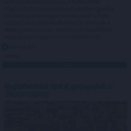
harmadfokú hőségriasztást, a szakemberek
megfeszített munkájának köszönhetően egyelőre
továbbra is biztonsággal üzemeltethető a Paksi
Atomerőmű még működő turbinája - közölték a
Védelmi Munkacsoport keddi napi értékelésében,
amelyet a kormany.hu oldalon tettek közzé.
2026. 08. 05. 06:00
Megosztás:
TOVÁBB
Magánforrásból épül új gyalogoshíd
az
Óbudai-szigetre