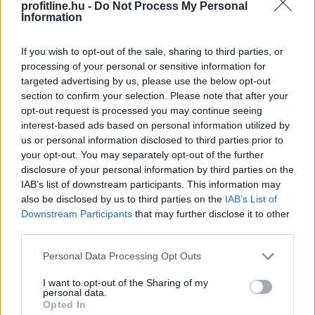
megállapításra jutott. A cég együttműködött a
profitline.hu -
Do Not Process My Personal
versenyhatósággal, elismerte a jogsértést és vállalta,
Information
hogy a jövőben körültekintőbben jár el az árakkal
kapcsolatos kommunikációja során.
If you wish to opt-out of the sale, sharing to third parties, or
processing of your personal or sensitive information for
2026. 08. 05. 18:00
targeted advertising by us, please use the below opt-out
section to confirm your selection. Please note that after your
Megosztás:
opt-out request is processed you may continue seeing
TOVÁBB
interest-based ads based on personal information utilized by
us or personal information disclosed to third parties prior to
your opt-out. You may separately opt-out of the further
Az Erste működési eredménye nőtt,
disclosure of your personal information by third parties on the
IAB’s list of downstream participants. This information may
adózott
eredménye csökkent az idei első
also be disclosed by us to third parties on the
IAB’s List of
félévben
Downstream Participants
that may further disclose it to other
third parties.
Please note that this website/app uses one or more Google
Personal Data Processing Opt Outs
services and may gather and store information including but
not limited to your visit or usage behaviour. You may click to
I want to opt-out of the Sharing of my
personal data.
grant or deny consent to Google and its third-party tags to
Opted In
use your data for below specified purposes in below Google