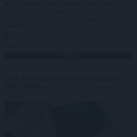
illetve a családi tervek időközben is változhatnak. Az
OTP Lakástakarék megújított konstrukciója ezekre a
kiszámíthatatlan helyzetekre kínál rugalmas
megoldást.
2026. 08. 05. 14:00
Megosztás:
TOVÁBB
Több mint négyszeresére nőtt a magyar
háztartások
közvetlen részvényvagyona hat
év alatt