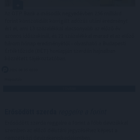
Az OTP Bank a második negyedévben 256 milliárd
forint konszolidált korrigált adózás utáni eredményt
ért el, ami 13 százalékkal alacsonyabb az előző év
azonos időszakinál, és 21 százalékkal marad el az előző
három hónap eredményétől - olvasható a Budapesti
Értéktőzsde (BÉT) honlapján szerdán hajnalban
közzétett tájékoztatóban.
2026. 08. 05. 09:00
Megosztás:
TOVÁBB
Erősödött szerda
reggelre a forint
Erősödött szerda reggelre a forint a főbb devizákkal
szemben az előző délutáni jegyzéséhez képest a
nemzetközi devizakereskedelemben.