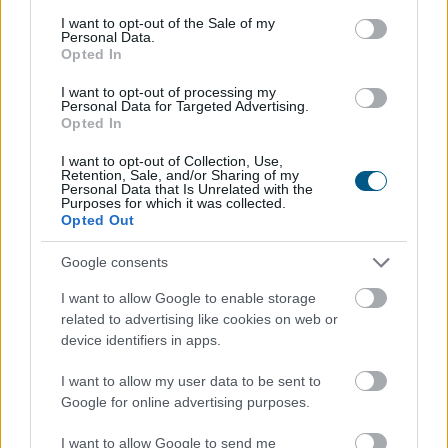
consent section.
I want to opt-out of the Sale of my
Personal Data.
Opted In
I want to opt-out of processing my
Personal Data for Targeted Advertising.
Opted In
Az Erste Bank működési eredménye 11 százalékkal
I want to opt-out of Collection, Use,
nőtt, adózás utáni eredménye a magasabb adóterhek
Retention, Sale, and/or Sharing of my
Personal Data that Is Unrelated with the
miatt 20 százalékkal csökkent az idei első fél évben az
Purposes for which it was collected.
előző év azonos időszakához képest - ismertette a
Opted Out
bank elnök-vezérigazgatója sajtótájékoztatón szerdán
Google consents
Budapesten.
I want to allow Google to enable storage
2026. 08. 05. 17:00
related to advertising like cookies on web or
Megosztás:
device identifiers in apps.
TOVÁBB
I want to allow my user data to be sent to
Google for online advertising purposes.
A Solanára épül a Western Union
új
I want to allow Google to send me