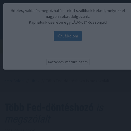
Hiteles, valós és megbízható híreket szállítunk Neked, melyekkel
nagyon sokat dolgozunk.
Kaphatunk cserébe egy LÁJK-ot? Köszönjük!
Lájkolom
Menü
Köszönöm, már like-oltam
Kezdőoldal
//
Hírek
// Több Fed-döntéshozó is megszólalt
Több Fed-döntéshozó
is
megszólalt
2025. 09. 23. 11:30