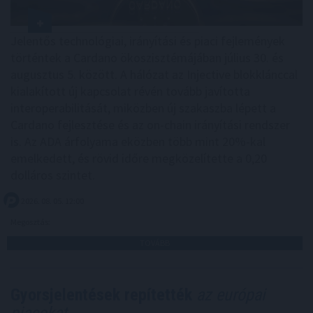
Jelentős technológiai, irányítási és piaci fejlemények
történtek a Cardano ökoszisztémájában július 30. és
augusztus 5. között. A hálózat az Injective blokklánccal
kialakított új kapcsolat révén tovább javította
interoperabilitását, miközben új szakaszba lépett a
Cardano fejlesztése és az on-chain irányítási rendszer
is. Az ADA árfolyama eközben több mint 20%-kal
emelkedett, és rövid időre megközelítette a 0,20
dolláros szintet.
2026. 08. 05. 12:00
Megosztás:
TOVÁBB
Gyorsjelentések repítették
az európai
piacokat