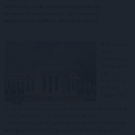
Egyelőre úgy tűnik, a piacok feldolgozták a Fed
kamatdöntésének hatását, a tízéves amerikai
kötvényhozam 4,14%-on változatlan maradt.
Hétfőn a Fed
több
döntéshozója
is megszólalt.
Alberto
Musalem és
Raphael
Bostic is az
inflációcsökkentés prioritását hangsúlyozta, ezzel némileg
megkérdőjelezve a további kamatcsökkentés
szükségességét. Beth Hammack, a clevelandi Fed elnöke is
arra figyelmeztetett, hogy a jegybanknak óvatosnak kell