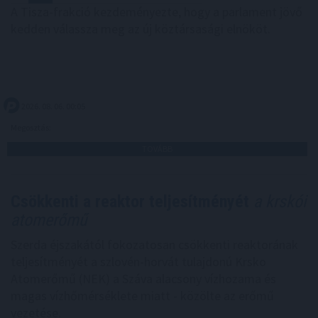
A Tisza-frakció kezdeményezte, hogy a parlament jövő
kedden válassza meg az új köztársasági elnököt.
2026. 08. 06. 00:05
Megosztás:
TOVÁBB
Csökkenti a reaktor teljesítményét
a krskói
atomerőmű
Szerda éjszakától fokozatosan csökkenti reaktorának
teljesítményét a szlovén-horvát tulajdonú Krsko
Atomerőmű (NEK) a Száva alacsony vízhozama és
magas vízhőmérséklete miatt - közölte az erőmű
vezetése.