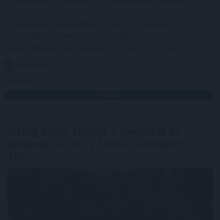
százalékkal, a hibrideké 12 százalékkal csökkent,
miközben a többi személyautónál mindössze 2
százalékos mérséklődés történt. A cascónál
ugyanakkor jelentős a különbség: az elektromos autók
éves átlagdíja meghaladta a 263 ezer forintot.
2026. 08. 05. 21:00
Megosztás:
TOVÁBB
Vitézy Dávid: lassítja a vonatokat és
festéssel
is védi a síneket a hőségtől a
MÁV