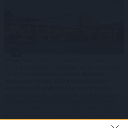
48 millió forintos bírságot szabott ki a Gazdasági
Versenyhivatal (GVH) a Lidl Magyarország Kereskedelmi
Bt.-re egy most lezárt megismételt eljárásban. Az
országszerte mintegy 200 áruházat működtető
kiskereskedelmi vállalkozás megtévesztő módon
kommunikálta, hogy „Lidl a legolcsóbb élelmiszerlánc”.
2024 februárjában – az eredeti ügyben – ugyanezért
már elmarasztalta a céget a GVH, de a Kúria új eljárásra
kötelezte a GVH-t. A megismételt eljárásban a GVH
szűkebb körben, de gyakorlatilag ugyanarra a