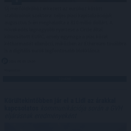
Új mérföldkőhöz érkezett az euróhoz kötött
stabilcoinok szektora: teljes piaci kapitalizációjuk
augusztus 5-én meghaladta a 810 millió dollárt. A
növekedés legnagyobb nyertese a Circle által
kibocsátott EURC, amely egymaga a piac közel
kétharmadát ellenőrzi, miközben az Ethereum továbbra
is a digitális eurók legfontosabb blokklánca.
2026. 08. 05. 19:00
Megosztás:
TOVÁBB
Körültekintőbben jár el a Lidl az árakkal
kapcsolatos
kommunikációja során a GVH
eljárásnak eredményeként