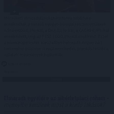
Mérsékelt elmozdulásokat mutatva többnyire
emelkedtek a vezető nyugat-európai részvényindexek.
A Stoxx600 0,2%-kal, a DAX 0,1%-kal, a CAC40 0,4%-kal
emelkedett, míg az FTSE 100 0,2%-kal csökkent. Ezzel
a páneurópai index sorozatban harmadik napon zárt
történelmi csúcson. A napi emelkedés jelentős részét a
vállalati eredmények hajtották.
2026. 08. 07. 09:00
Megosztás:
TOVÁBB
Elmaradt egyelőre az albérletpiaci roham -
mennyibe kerülnek most a kiadó lakások?