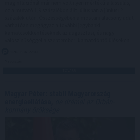
maginflációnál már nem volt ilyen mértékű a lassulás,
ez a mutató 1,9 százalékon állt júliusban a júniusi 2
százalék után. Összességében a mostani alacsony adat
várhatóan megágyaz a további jegybanki
kamatcsökkentéseknek az augusztusi, és nagy
valószínűséggel a szeptemberi kamatdöntő üléseken.
2026. 08. 07. 22:00
Megosztás:
TOVÁBB
Magyar Péter: stabil Magyarország
energiaellátása,
de drámai az Orbán-
kormány öröksége