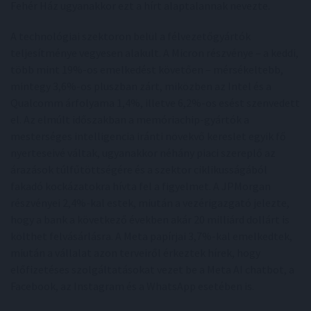
Fehér Ház ugyanakkor ezt a hírt alaptalannak nevezte.
A technológiai szektoron belül a félvezetőgyártók
teljesítménye vegyesen alakult. A Micron részvénye – a keddi,
több mint 19%-os emelkedést követően – mérsékeltebb,
mintegy 3,6%-os pluszban zárt, miközben az Intel és a
Qualcomm árfolyama 1,4%, illetve 6,2%-os esést szenvedett
el. Az elmúlt időszakban a memóriachip-gyártók a
mesterséges intelligencia iránti növekvő kereslet egyik fő
nyerteseivé váltak, ugyanakkor néhány piaci szereplő az
árazások túlfűtöttségére és a szektor ciklikusságából
fakadó kockázatokra hívta fel a figyelmet. A JPMorgan
részvényei 2,4%-kal estek, miután a vezérigazgató jelezte,
hogy a bank a következő években akár 20 milliárd dollárt is
költhet felvásárlásra. A Meta papírjai 3,7%-kal emelkedtek,
miután a vállalat azon terveiről érkeztek hírek, hogy
előfizetéses szolgáltatásokat vezet be a Meta AI chatbot, a
Facebook, az Instagram és a WhatsApp esetében is.