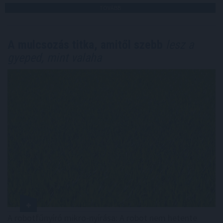
TOVÁBB
A mulcsozás titka, amitől szebb
lesz a
gyeped, mint valaha
A robotfűnyíró mikro-nyírása: A robot nem hetente