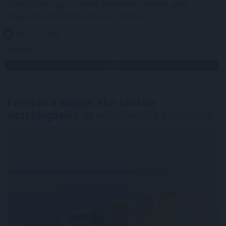
tavalyelőtt. Igaz, vannak kivételes városok, ahol
nagyobb lendülettel indult a szezon.
2026. 08. 07. 08:00
Megosztás:
TOVÁBB
Felhívás a magyar kkv-szektor
összefogására
az energiakrízis kezelésére