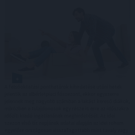
A felsőoktatási ponthatárok kihirdetése utáni hetek
jelentik az albérletpiaci főszezont, ekkor egyszerre
jelennek meg nagyobb számban a lakást kereső diákok,
miközben a tulajdonosok egy része is erre az időszakra
időzíti kiadó ingatlanának meghirdetését. Az idei
szezon első tíz napjának adatai alapján az idei roham
egyelőre országosan visszafogottabb mint tavaly vagy