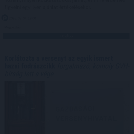
figyelni egy ilyen ajánlat értékelésekor.
2026. 08. 07. 19:00
Megosztás:
TOVÁBB
Korlátozta a versenyt az egyik ismert
hazai fodrászcikk
forgalmazó, komoly GVH-
bírság lett a vége