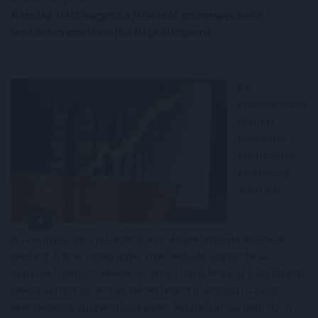
Némileg alábbhagyott a félvezető részvények keddi
lendületen emelkedett a Meta árfolyama.
Kis
elmozdulások
mellett
többnyire
emelkedtek
szerdán az
amerikai
részvénypiacok a félvezető részvények lendületvesztése
mellett. A Dow Jones index emelkedését segítette az
olajárak érdemi csökkenése, arra a hírre, hogy az iráni állami
média szerint az ország elkötelezett a Hormuzi-szoros
kereskedelmi forgalmának gyors helyreállítása mellett. A