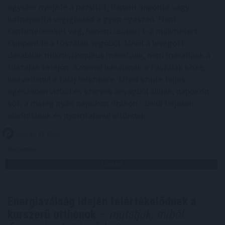
egyszer nyírja le a pázsitot, hanem naponta vagy
kétnaponta végighalad a gyep egészén. Nem
centimétereket vág, hanem csupán 1-2 millimétert
csippent le a fűszálak végéből. Mivel a levágott
darabkák mikroszkopikus méretűek, nem maradnak a
fűszálak tetején. Azonnal lehullanak a fűszálak közé,
közvetlenül a talaj felszínére. Mivel szinte teljes
egészében vízből és szerves anyagból állnak, napokon -
sőt, a meleg nyári napokon órákon - belül teljesen
elbomlanak és nyomtalanul eltűnnek.
2026. 08. 07. 06:00
Megosztás:
TOVÁBB
Energiaválság idején felértékelődnek a
korszerű otthonok
– mutatjuk, miből