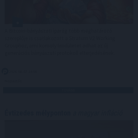
A Bitcoin-bányászati iparág több meghatározó
szereplője is csatlakozott a Stratum V2 Working
Grouphoz, ami komoly lendületet adhat az új
generációs bányászati protokoll elterjedésének.
2026. 08. 07. 23:00
Megosztás:
TOVÁBB
Évtizedes mélyponton
a magyar infláció