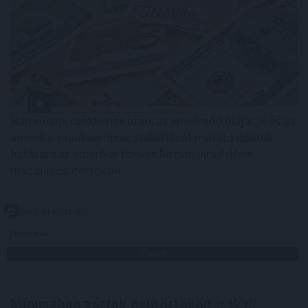
Háromnapi csökkenés után, az emelkedő olajárak és az
amerikai munkaerőpiac stabilitását mutató adatok
hatására az amerikai tízéves hozam újra felfelé
mozdult csütörtökön.
2026. 08. 07. 11:00
Megosztás:
TOVÁBB
Mínuszban zártak csütörtökön
a Wall