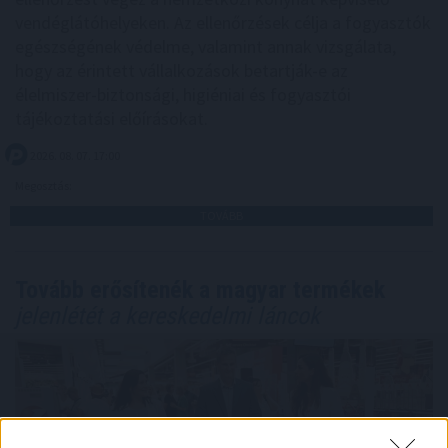
vendéglátóhelyeken. Az ellenőrzések célja a fogyasztók
egészségének védelme, valamint annak vizsgálata,
hogy az érintett vállalkozások betartják-e az
élelmiszer-biztonsági, higiéniai és fogyasztói
tájékoztatási előírásokat.
2026. 08. 07. 17:00
Megosztás:
TOVÁBB
Tovább erősítenék a magyar termékek
jelenlétét a kereskedelmi láncok