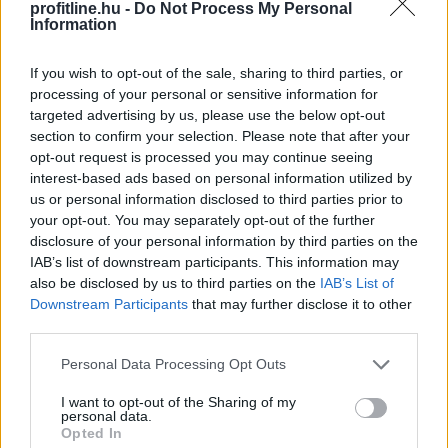
profitline.hu -
Do Not Process My Personal
Information
If you wish to opt-out of the sale, sharing to third parties, or
processing of your personal or sensitive information for
targeted advertising by us, please use the below opt-out
section to confirm your selection. Please note that after your
opt-out request is processed you may continue seeing
interest-based ads based on personal information utilized by
Komoly alkalmazkodást kívánt az első félév az
us or personal information disclosed to third parties prior to
élelmiszer-kiskereskedelmi láncoktól és ez a második
your opt-out. You may separately opt-out of the further
félévben is így marad. A deflációs környezet ugyan
disclosure of your personal information by third parties on the
mérsékelte az árakat, ez azonban nem járt együtt az
IAB’s list of downstream participants. This information may
also be disclosed by us to third parties on the
IAB’s List of
értékesítési volumenek hasonló mértékű
Downstream Participants
that may further disclose it to other
növekedésével - derült ki a CBA és a Penny
third parties.
értékeléséből.
Please note that this website/app uses one or more Google
Personal Data Processing Opt Outs
2026. 08. 07. 16:00
services and may gather and store information including but
not limited to your visit or usage behaviour. You may click to
I want to opt-out of the Sharing of my
Megosztás:
personal data.
grant or deny consent to Google and its third-party tags to
Opted In
TOVÁBB
use your data for below specified purposes in below Google