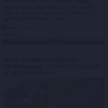
mértékben élénkült a piac. A statisztika alapján
folytatódott az eddigi tendencia: az Otthon Start
Program érezhetően fellendítette a keresletet, ezt
igyekszik most lekövetni a kínálat is.
2026. 08. 07. 12:00
Megosztás:
TOVÁBB
Felfelé mozdultak a fejlett piaci
kötvényhozamok,
a forint 1%-kal gyengült
az euróval szemben