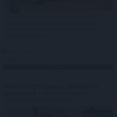
A horvát olajvezeték-üzemeltető Janaf és a Mol-
csoport megállapodást kötött 2,05 millió tonna
nyersolaj szállításáról 2026-ra - közölte a horvát
társaság csütörtökön.
2026. 08. 07. 20:00
Megosztás:
TOVÁBB
Stabilcoin APY fogalma, jelentése és
értelmezése
– hogyan működik a
stabilcoinok éves hozama?