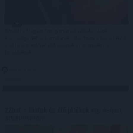
Elindult a Magyar Energiamentő Vállalkozások
Közössége (MEVA), amelynek célja, hogy a hazai KKV-k
is aktív szereplőivé válhassanak az energiakrízis
kezelésének.
2026. 08. 07. 07:00
Megosztás:
TOVÁBB
22bet – Slotok és élő játékok
egy helyen,
áttekinthetően