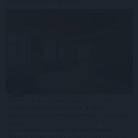
finanszírozható a felújítás
Az elmúlt napok energiaellátással kapcsolatos
eseményei ismét ráirányították a figyelmet arra,
mennyire fontos az energiahatékonyság. A legolcsóbb
energia továbbra is az, amelyet nem kell felhasználni.
Egy korszerűsítés azonban több millió forintos
beruházás is lehet, amelyet a legtöbb háztartás nem