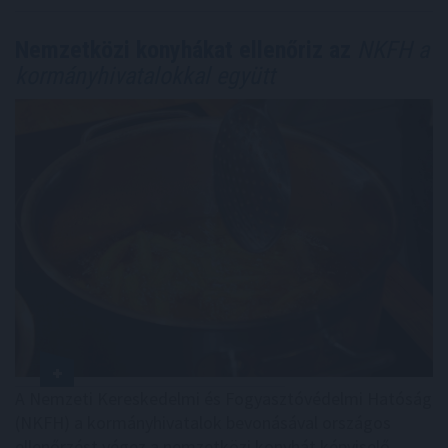
Nemzetközi konyhákat ellenőriz az
NKFH a
kormányhivatalokkal együtt
A Nemzeti Kereskedelmi és Fogyasztóvédelmi Hatóság
(NKFH) a kormányhivatalok bevonásával országos
ellenőrzést végez a nemzetközi konyhát képviselő