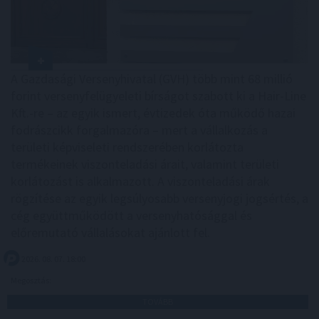
A Gazdasági Versenyhivatal (GVH) több mint 68 millió
forint versenyfelügyeleti bírságot szabott ki a Hair-Line
Kft.-re – az egyik ismert, évtizedek óta működő hazai
fodrászcikk forgalmazóra – mert a vállalkozás a
területi képviseleti rendszerében korlátozta
termékeinek viszonteladási árait, valamint területi
korlátozást is alkalmazott. A viszonteladási árak
rögzítése az egyik legsúlyosabb versenyjogi jogsértés, a
cég együttműködött a versenyhatósággal és
előremutató vállalásokat ajánlott fel.
2026. 08. 07. 18:00
Megosztás:
TOVÁBB