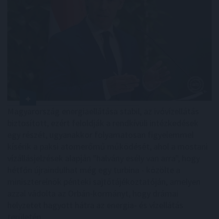
Magyarország energiaellátása stabil, az ivóvízellátás
biztosított, ezért feloldják a rendkívüli intézkedések
egy részét, ugyanakkor folyamatosan figyelemmel
kísérik a paksi atomerőmű működését, ahol a mostani
vízállásjelzések alapján "halvány esély van arra", hogy
hétfőn újraindulhat még egy turbina - közölte a
miniszterelnök pénteki sajtótájékoztatóján, amelyen
azzal vádolta az Orbán-kormányt, hogy drámai
helyzetet hagyott hátra az energia- és vízellátás
területén.