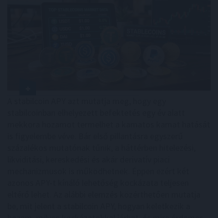
A stabilcoin APY azt mutatja meg, hogy egy
stabilcoinban elhelyezett befektetés egy év alatt
mekkora hozamot termelhet a kamatos kamat hatását
is figyelembe véve. Bár első pillantásra egyszerű
százalékos mutatónak tűnik, a háttérben hitelezési,
likviditási, kereskedési és akár derivatív piaci
mechanizmusok is működhetnek. Éppen ezért két
azonos APY-t kínáló lehetőség kockázata teljesen
eltérő lehet. Az alábbi elemzés közérthetően mutatja
be, mit jelent a stabilcoin APY, hogyan keletkezik a
hozam, milyen kockázatokkal járhat, és mire érdemes