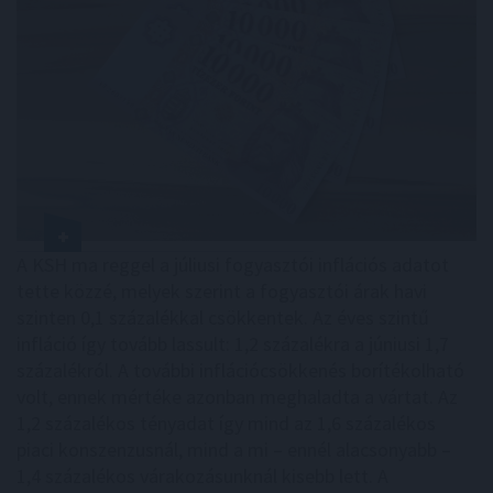
A KSH ma reggel a júliusi fogyasztói inflációs adatot
tette közzé, melyek szerint a fogyasztói árak havi
szinten 0,1 százalékkal csökkentek. Az éves szintű
infláció így tovább lassult: 1,2 százalékra a júniusi 1,7
százalékról. A további inflációcsökkenés borítékolható
volt, ennek mértéke azonban meghaladta a vártat. Az
1,2 százalékos tényadat így mind az 1,6 százalékos
piaci konszenzusnál, mind a mi – ennél alacsonyabb –
1,4 százalékos várakozásunknál kisebb lett. A