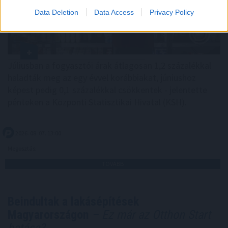
Data Deletion
Data Access
Privacy Policy
Júliusban a fogyasztói árak átlagosan 1,2 százalékkal
haladták meg az egy évvel korábbiakat, júniushoz
képest pedig 0,1 százalékkal csökkentek - jelentette
pénteken a Központi Statisztikai Hivatal (KSH).
2026. 08. 07. 13:00
Megosztás:
TOVÁBB
Beindultak a lakásépítések
Magyarországon
– Ez már az Otthon Start
hatása?