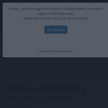
Hiteles, valós és megbízható híreket szállítunk Neked, melyekkel
nagyon sokat dolgozunk.
Kaphatunk cserébe egy LÁJK-ot? Köszönjük!
Lájkolom
Menü
Köszönöm, már like-oltam
Kezdőoldal
//
Hírek
// Többnyire emelkedtek a tengerentúli indexek
Többnyire emelkedtek a
tengerentúli indexek
2026. 05. 28. 10:30