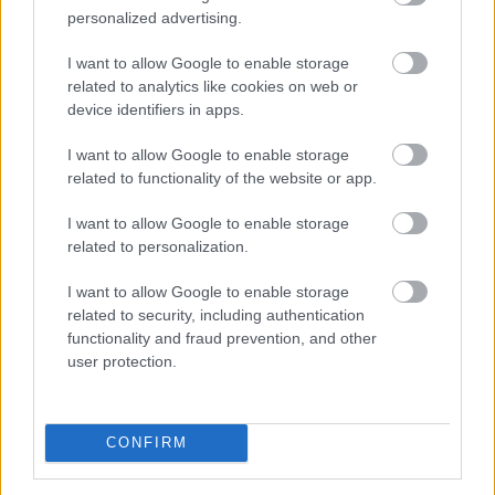
elmaradt az előző év azonos időszakitól - közölte a
personalized advertising.
gyógyszeripari vállalat a Budapesti Értéktőzsde (BÉT)
honlapján pénteken.
I want to allow Google to enable storage
related to analytics like cookies on web or
2026. 08. 07. 14:00
device identifiers in apps.
Megosztás:
I want to allow Google to enable storage
TOVÁBB
related to functionality of the website or app.
I want to allow Google to enable storage
KSH: júliusban 1,2 százalékra
csökkent az
related to personalization.
infláció
I want to allow Google to enable storage
related to security, including authentication
functionality and fraud prevention, and other
user protection.
CONFIRM