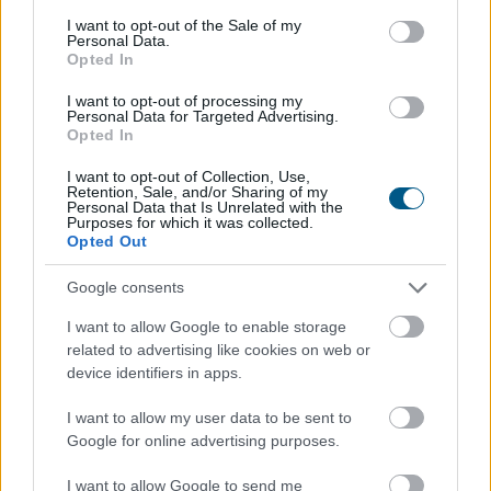
consent section.
I want to opt-out of the Sale of my
Personal Data.
A várakozásoknak megfelelő
Opted In
bevételnövekedést
ért el a Richter
I want to opt-out of processing my
Personal Data for Targeted Advertising.
Opted In
I want to opt-out of Collection, Use,
Retention, Sale, and/or Sharing of my
Personal Data that Is Unrelated with the
Purposes for which it was collected.
Opted Out
Google consents
I want to allow Google to enable storage
related to advertising like cookies on web or
device identifiers in apps.
I want to allow my user data to be sent to
Google for online advertising purposes.
A Richter Gedeon Nyrt. konszolidált árbevétele az első
fél évben 461,6 milliárd forint lett, 0,8 százalékkal
I want to allow Google to send me