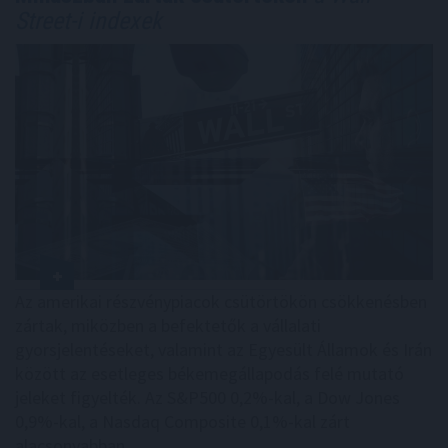
Street-i indexek
Az amerikai részvénypiacok csütörtökön csökkenésben
zártak, miközben a befektetők a vállalati
gyorsjelentéseket, valamint az Egyesült Államok és Irán
között az esetleges békemegállapodás felé mutató
jeleket figyelték. Az S&P500 0,2%-kal, a Dow Jones
0,9%-kal, a Nasdaq Composite 0,1%-kal zárt
alacsonyabban.