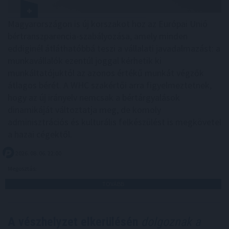
Magyarországon is új korszakot hoz az Európai Unió
bértranszparencia-szabályozása, amely minden
eddiginél átláthatóbbá teszi a vállalati javadalmazást: a
munkavállalók ezentúl joggal kérhetik ki
munkáltatójuktól az azonos értékű munkát végzők
átlagos bérét. A WHC szakértői arra figyelmeztetnek,
hogy az új irányelv nemcsak a bértárgyalások
dinamikáját változtatja meg, de komoly
adminisztrációs és kulturális felkészülést is megkövetel
a hazai cégektől.
2026. 08. 06. 22:00
Megosztás:
TOVÁBB
A vészhelyzet elkerülésén
dolgoznak a