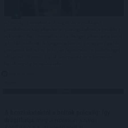
Az aszály, a növekvő költségek és a csökkenő
jövedelmezőség ellenére a csemegekukorica továbbra
is kiszámítható termelési lehetőséget jelenthet a hazai
gazdálkodóknak. A Syngenta szerint a magyar ágazat
jövőjének kulcsa az öntözés fejlesztése, a szélsőséges
időjárást jól viselő fajták használata és a termelési
hatékonyság növelése lehet.
2026. 08. 06. 20:00
Megosztás:
TOVÁBB
A benzinkutaktól a boltok polcaiig: így
drágíthatja
meg a Hormuzi-szoros
konfliktusa a mindennapokat