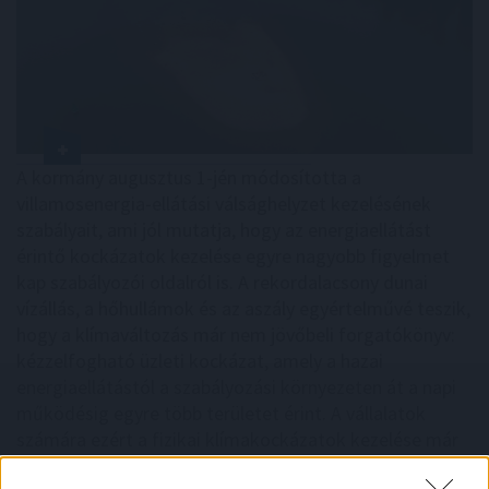
A kormány augusztus 1-jén módosította a
villamosenergia-ellátási válsághelyzet kezelésének
szabályait, ami jól mutatja, hogy az energiaellátást
érintő kockázatok kezelése egyre nagyobb figyelmet
kap szabályozói oldalról is. A rekordalacsony dunai
vízállás, a hőhullámok és az aszály egyértelművé teszik,
hogy a klímaváltozás már nem jövőbeli forgatókönyv:
kézzelfogható üzleti kockázat, amely a hazai
energiaellátástól a szabályozási környezeten át a napi
működésig egyre több területet érint. A vállalatok
számára ezért a fizikai klímakockázatok kezelése már
nem csak a szabályozói elvárásokat érintő