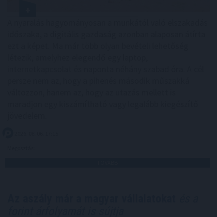
A nyaralás hagyományosan a munkától való elszakadás
időszaka, a digitális gazdaság azonban alaposan átírta
ezt a képet. Ma már több olyan bevételi lehetőség
létezik, amelyhez elegendő egy laptop,
internetkapcsolat és naponta néhány szabad óra. A cél
persze nem az, hogy a pihenés második műszakká
változzon, hanem az, hogy az utazás mellett is
maradjon egy kiszámítható vagy legalább kiegészítő
jövedelem.
2026. 08. 06. 17:15
Megosztás:
TOVÁBB
Az aszály már a magyar vállalatokat
és a
forint árfolyamát is sújtja