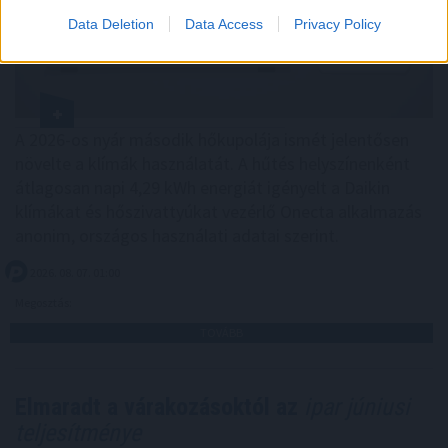
Data Deletion
Data Access
Privacy Policy
A 2026-os nyár második hőkupolája ismét jelentősen
növelte a klímák használatát. A hűtés helyszínenként
átlagosan napi 4,29 kWh energiát igényelt a Daikin
klímákat és hőszivattyúkat vezérlő Onecta alkalmazás
anonim, országos használati adatai szerint.
2026. 08. 07. 01:00
Megosztás:
TOVÁBB
Elmaradt a várakozásoktól az
ipar júniusi
teljesítménye