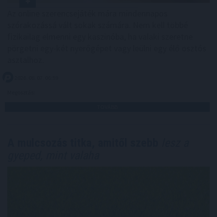
Az online szerencsejáték mára mindennapos
szórakozássá vált sokak számára. Nem kell többé
fizikailag elmenni egy kaszinóba, ha valaki szeretne
pörgetni egy-két nyerőgépet vagy leülni egy élő osztós
asztalhoz.
2026. 08. 07. 06:59
Megosztás:
TOVÁBB
A mulcsozás titka, amitől szebb
lesz a
gyeped, mint valaha