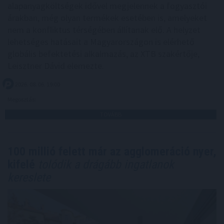
alapanyagköltségek idővel megjelennek a fogyasztói
árakban, még olyan termékek esetében is, amelyeket
nem a konfliktus térségében állítanak elő. A helyzet
lehetséges hatásait a Magyarországon is elérhető
globális befektetési alkalmazás, az XTB szakértője,
Leisztner Dávid elemezte.
2026. 08. 06. 19:00
Megosztás:
TOVÁBB
100 millió felett már az agglomeráció nyer,
kifelé
tolódik a drágább ingatlanok
kereslete