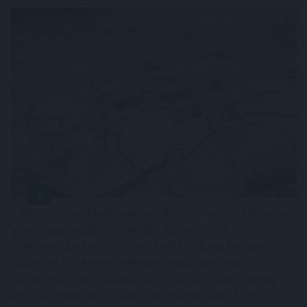
A 2026-os rendkívüli nyári aszály már messze túlmutat
a mezőgazdaság problémáin. Egyre inkább
makrogazdasági kockázattá válik. A Duna budapesti
vízszintje történelmi mélységbe süllyedt, ami
ellehetetlenítette a hajózást, a hűtővíz hiánya pedig
arra kényszerítette a paksi atomerőművet, hogy