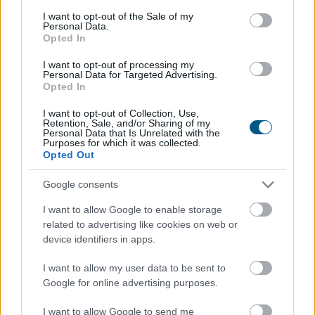
consent section.
I want to opt-out of the Sale of my
Personal Data.
Opted In
I want to opt-out of processing my
Personal Data for Targeted Advertising.
Opted In
I want to opt-out of Collection, Use,
Retention, Sale, and/or Sharing of my
Personal Data that Is Unrelated with the
Purposes for which it was collected.
Opted Out
A WHO demencia-irányelveiben önálló kockázati
Google consents
tényezőként szerepel a kognitív inaktivitás. A
I want to allow Google to enable storage
dokumentum rámutat: az egész életen át tartó
related to advertising like cookies on web or
kognitív aktivitás — a tanulás, a mentálisan igényes
device identifiers in apps.
feladatok és az új ingerek — szoros összefüggésben áll
a szellemi hanyatlás alacsonyabb kockázatával .
I want to allow my user data to be sent to
Google for online advertising purposes.
2026. 08. 07. 02:00
I want to allow Google to send me