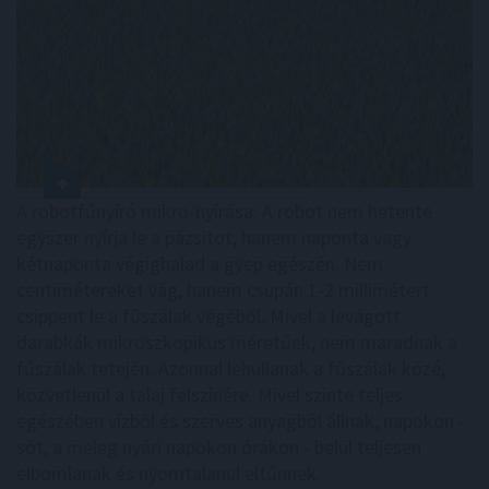
A robotfűnyíró mikro-nyírása: A robot nem hetente
egyszer nyírja le a pázsitot, hanem naponta vagy
kétnaponta végighalad a gyep egészén. Nem
centimétereket vág, hanem csupán 1-2 millimétert
csippent le a fűszálak végéből. Mivel a levágott
darabkák mikroszkopikus méretűek, nem maradnak a
fűszálak tetején. Azonnal lehullanak a fűszálak közé,
közvetlenül a talaj felszínére. Mivel szinte teljes
egészében vízből és szerves anyagból állnak, napokon -
sőt, a meleg nyári napokon órákon - belül teljesen
elbomlanak és nyomtalanul eltűnnek.