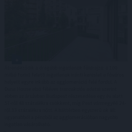
Átrendeződik a drágább ingatlanok földrajza: a 100
millió forint feletti ingatlanok iránti kereslet a főváros
helyett egyre inkább az agglomeráció felé fordul. A
Duna House első féléves tranzakciós adatai szerint
ebben az ársávban Budapest részesedése egy év alatt
57-ről 48 százalékra csökkent, míg Pest vármegyéé 24-
ről 33 százalékra nőtt. A háttérben egyszerű ok áll:
ugyanabból a pénzből az agglomerációban nagyobb
ingatlan vásárolható.