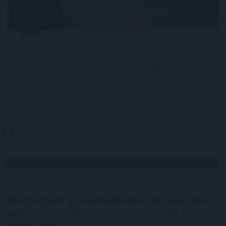
Az elmúlt napok energiaellátással kapcsolatos
eseményei ismét ráirányították a figyelmet arra,
mennyire fontos az energiahatékonyság. A legolcsóbb
energia továbbra is az, amelyet nem kell felhasználni.
Egy korszerűsítés azonban több millió forintos
beruházás is lehet, amelyet a legtöbb háztartás nem
tud önerőből finanszírozni.
2026. 08. 07. 05:00
Megosztás:
TOVÁBB
Megtorpant az áremelkedés, de sok eladó
még
mindig durván túlárazza eladó