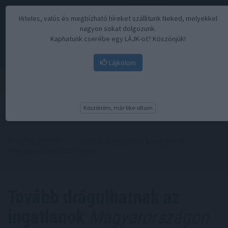
Hiteles, valós és megbízható híreket szállítunk Neked, melyekkel
nagyon sokat dolgozunk.
Kaphatunk cserébe egy LÁJK-ot? Köszönjük!
Lájkolom
Menü
Köszönöm, már like-oltam
Kezdőoldal
//
Hírek
// Tovább drágulhatnak az ingatlanok
Magyarországon 2025 végéig
Tovább drágulhatnak az
ingatlanok
Magyarországon