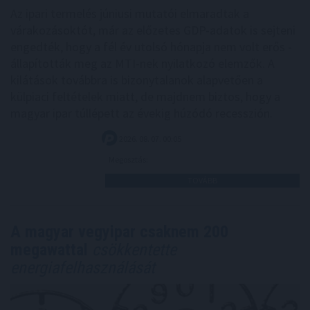
Az ipari termelés júniusi mutatói elmaradtak a
várakozásoktót, már az előzetes GDP-adatok is sejteni
engedték, hogy a fél év utolsó hónapja nem volt erős -
állapították meg az MTI-nek nyilatkozó elemzők. A
kilátások továbbra is bizonytalanok alapvetően a
külpiaci feltételek miatt, de majdnem biztos, hogy a
magyar ipar túllépett az évekig húzódó recesszión.
2026. 08. 07. 00:05
Megosztás:
TOVÁBB
A magyar vegyipar csaknem 200
megawattal
csökkentette
energiafelhasználását