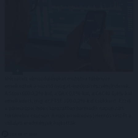
Mérsékelt elmozdulásokat mutatva többnyire
emelkedtek a vezető nyugat-európai részvényindexek.
A Stoxx600 0,2%-kal, a DAX 0,1%-kal, a CAC40 0,4%-kal
emelkedett, míg az FTSE 100 0,2%-kal csökkent. Ezzel
a páneurópai index sorozatban harmadik napon zárt
történelmi csúcson. A napi emelkedés jelentős részét a
vállalati eredmények hajtották.
2026. 08. 07. 09:00