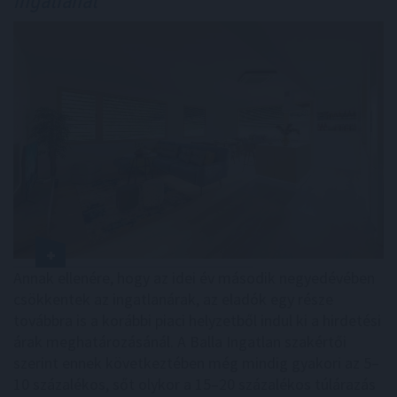
ingatlanát
Annak ellenére, hogy az idei év második negyedévében
csökkentek az ingatlanárak, az eladók egy része
továbbra is a korábbi piaci helyzetből indul ki a hirdetési
árak meghatározásánál. A Balla Ingatlan szakértői
szerint ennek következtében még mindig gyakori az 5–
10 százalékos, sőt olykor a 15–20 százalékos túlárazás