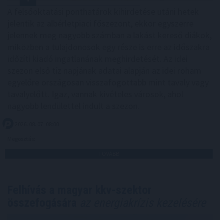
A felsőoktatási ponthatárok kihirdetése utáni hetek
jelentik az albérletpiaci főszezont, ekkor egyszerre
jelennek meg nagyobb számban a lakást kereső diákok,
miközben a tulajdonosok egy része is erre az időszakra
időzíti kiadó ingatlanának meghirdetését. Az idei
szezon első tíz napjának adatai alapján az idei roham
egyelőre országosan visszafogottabb mint tavaly vagy
tavalyelőtt. Igaz, vannak kivételes városok, ahol
nagyobb lendülettel indult a szezon.
2026. 08. 07. 08:00
Megosztás:
TOVÁBB
Felhívás a magyar kkv-szektor
összefogására
az energiakrízis kezelésére