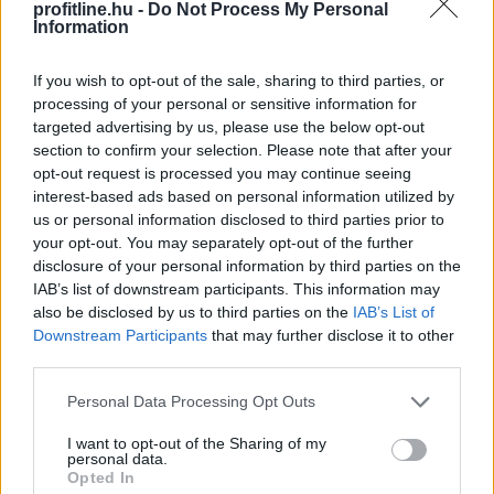
fenntarthatósági kérdés, hanem a működésbiztonság
profitline.hu -
Do Not Process My Personal
és a versenyképesség alapvető feltétele – figyelmeztet
Information
a KPMG.
If you wish to opt-out of the sale, sharing to third parties, or
2026. 08. 07. 03:00
processing of your personal or sensitive information for
targeted advertising by us, please use the below opt-out
Megosztás:
section to confirm your selection. Please note that after your
TOVÁBB
opt-out request is processed you may continue seeing
interest-based ads based on personal information utilized by
us or personal information disclosed to third parties prior to
Mit tesz az agyaddal, ha minden
nap
your opt-out. You may separately opt-out of the further
disclosure of your personal information by third parties on the
ugyanazt csinálod?
IAB’s list of downstream participants. This information may
also be disclosed by us to third parties on the
IAB’s List of
Downstream Participants
that may further disclose it to other
third parties.
Please note that this website/app uses one or more Google
Personal Data Processing Opt Outs
services and may gather and store information including but
not limited to your visit or usage behaviour. You may click to
I want to opt-out of the Sharing of my
personal data.
grant or deny consent to Google and its third-party tags to
Opted In
use your data for below specified purposes in below Google