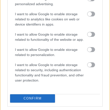
personalized advertising.
millió dollár forog a piacon
I want to allow Google to enable storage
related to analytics like cookies on web or
device identifiers in apps.
I want to allow Google to enable storage
related to functionality of the website or app.
I want to allow Google to enable storage
related to personalization.
I want to allow Google to enable storage
related to security, including authentication
functionality and fraud prevention, and other
Látványosan felpörgött a kriptokártyák használata: a
user protection.
havi fizetési volumen már meghaladja a 759 millió
dollárt, miközben a RedotPay vezeti a piacot, és egyre
több új szereplő szerez részesedést. A trend azt
CONFIRM
mutatja, hogy a stabilcoinok egyre inkább kilépnek a
kriptotőzsdék világából, és valódi, mindennapi