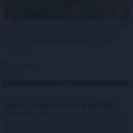
Folyik a vizsgálat és átvilágítás a közmédiánál - közölte
a társadalmi kapcsolatokért és kultúráért felelős
miniszter a Facebook-oldalán pénteken közzétett
videójában.
2026. 08. 08. 08:00
Megosztás:
TOVÁBB
Minden korábbinál hamarabb kezdődik a
közvetlen
agrártámogatások előlegfizetése