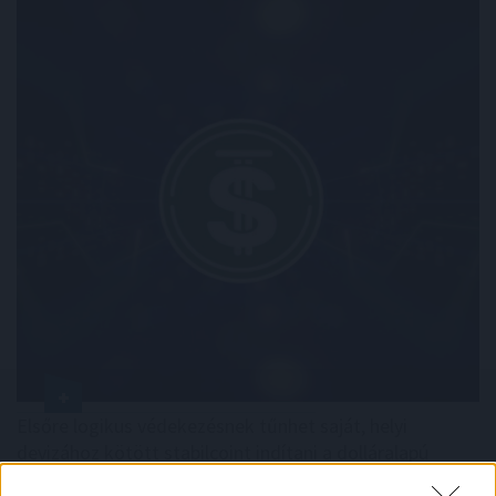
Elsőre logikus védekezésnek tűnhet saját, helyi
devizához kötött stabilcoint indítani a dolláralapú
digitális tokenek térnyerésével szemben. Az IMF szerint