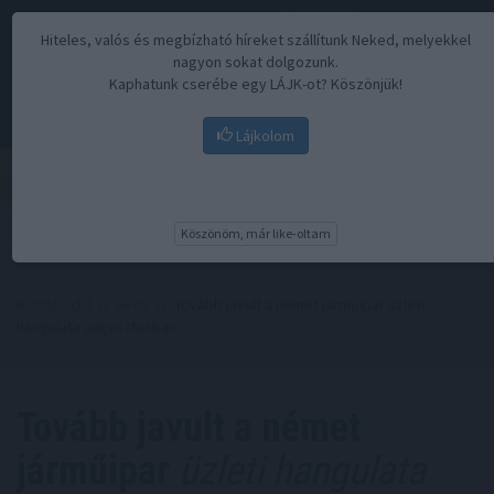
Hiteles, valós és megbízható híreket szállítunk Neked, melyekkel
nagyon sokat dolgozunk.
Kaphatunk cserébe egy LÁJK-ot? Köszönjük!
Lájkolom
Menü
Köszönöm, már like-oltam
Kezdőoldal
//
Hírek
// Tovább javult a német járműipar üzleti
hangulata augusztusban
Tovább javult a német
járműipar
üzleti hangulata