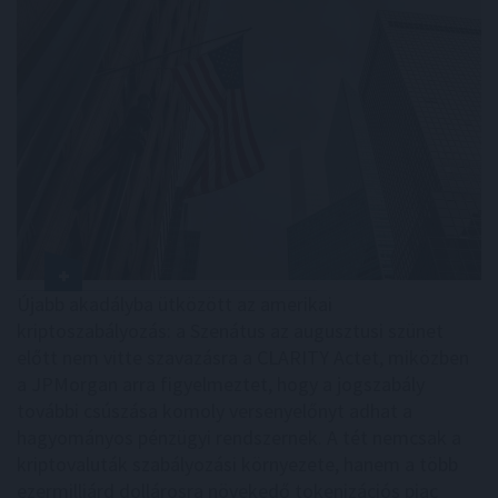
Újabb akadályba ütközött az amerikai
kriptoszabályozás: a Szenátus az augusztusi szünet
előtt nem vitte szavazásra a CLARITY Actet, miközben
a JPMorgan arra figyelmeztet, hogy a jogszabály
további csúszása komoly versenyelőnyt adhat a
hagyományos pénzügyi rendszernek. A tét nemcsak a
kriptovaluták szabályozási környezete, hanem a több
ezermilliárd dollárosra növekedő tokenizációs piac