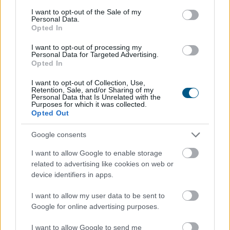
consent section.
I want to opt-out of the Sale of my
Personal Data.
Opted In
I want to opt-out of processing my
Personal Data for Targeted Advertising.
Opted In
I want to opt-out of Collection, Use,
Kétszázmillió forint uniós támogatásból digitális
Retention, Sale, and/or Sharing of my
Personal Data that Is Unrelated with the
energiamenedzsment-rendszert alakítanak ki több
Purposes for which it was collected.
Opted Out
közintézményben és egyéb intézményben Békésen -
tájékoztatta az önkormányzat az MTI-t.
Google consents
I want to allow Google to enable storage
2026. 08. 08. 10:00
related to advertising like cookies on web or
device identifiers in apps.
Megosztás:
TOVÁBB
I want to allow my user data to be sent to
Google for online advertising purposes.
Kilőtt a kriptokártyás fizetés: már
havi 759
I want to allow Google to send me