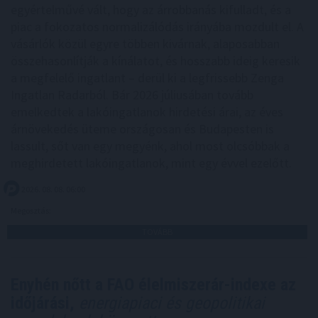
egyértelművé vált, hogy az árrobbanás kifulladt, és a
piac a fokozatos normalizálódás irányába mozdult el. A
vásárlók közül egyre többen kivárnak, alaposabban
összehasonlítják a kínálatot, és hosszabb ideig keresik
a megfelelő ingatlant – derül ki a legfrissebb Zenga
Ingatlan Radarból. Bár 2026 júliusában tovább
emelkedtek a lakóingatlanok hirdetési árai, az éves
árnövekedés üteme országosan és Budapesten is
lassult, sőt van egy megyénk, ahol most olcsóbbak a
meghirdetett lakóingatlanok, mint egy évvel ezelőtt.
2026. 08. 08. 06:00
Megosztás:
TOVÁBB
Enyhén nőtt a FAO élelmiszerár-indexe az
időjárási,
energiapiaci és geopolitikai