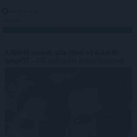
2026. 08. 08. 03:00
Megosztás:
TOVÁBB
A Nők40 nyugdíj után jöhet a Férfiak40
nyugdíj?
- 470 milliárdos nyugdíjprogram