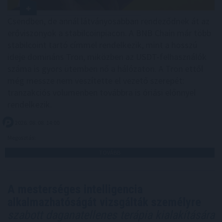
Csendben, de annál látványosabban rendeződnek át az
erőviszonyok a stabilcoinpiacon. A BNB Chain már több
stabilcoint tartó címmel rendelkezik, mint a hosszú
ideje domináns Tron, miközben az USDT-felhasználók
száma is gyors ütemben nő a hálózaton. A Tron ettől
még messze nem veszítette el vezető szerepét:
tranzakciós volumenben továbbra is óriási előnnyel
rendelkezik.
2026. 08. 08. 14:00
Megosztás:
TOVÁBB
A mesterséges intelligencia
alkalmazhatóságát vizsgálták személyre
szabott daganatellenes terápia kialakítására