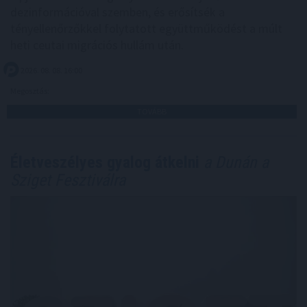
dezinformációval szemben, és erősítsék a
tényellenőrzőkkel folytatott együttműködést a múlt
heti ceutai migrációs hullám után.
2026. 08. 08. 16:00
Megosztás:
TOVÁBB
Életveszélyes gyalog átkelni
a Dunán a
Sziget Fesztiválra