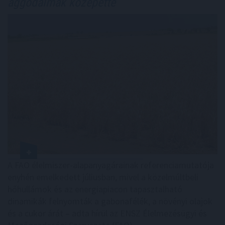
aggodalmak közepette
A FAO élelmiszer-alapanyagárainak referenciamutatója
enyhén emelkedett júliusban, mivel a közelmúltbeli
hőhullámok és az energiapiacon tapasztalható
dinamikák felnyomták a gabonafélék, a növényi olajok
és a cukor árát – adta hírül az ENSZ Élelmezésügyi és