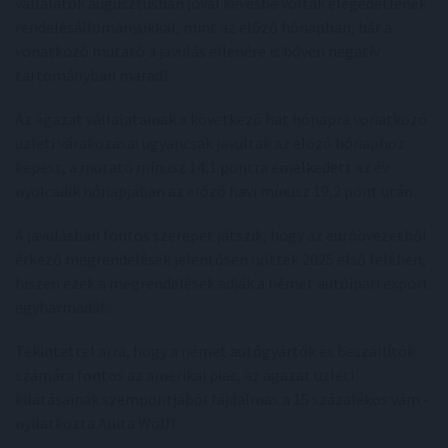
vállalatok augusztusban jóval kevésbé voltak elégedetlenek
rendelésállományukkal, mint az előző hónapban, bár a
vonatkozó mutató a javulás ellenére is bőven negatív
tartományban maradt.
Az ágazat vállalatainak a következő hat hónapra vonatkozó
üzleti várakozásai ugyancsak javultak az előző hónaphoz
képest, a mutató mínusz 14,1 pontra emelkedett az év
nyolcadik hónapjában az előző havi mínusz 19,2 pont után.
A javulásban fontos szerepet játszik, hogy az euróövezetből
érkező megrendelések jelentősen nőttek 2025 első felében,
hiszen ezek a megrendelések adják a német autóipari export
egyharmadát.
Tekintettel arra, hogy a német autógyártók és beszállítók
számára fontos az amerikai piac, az ágazat üzleti
kilátásainak szempontjából fájdalmas a 15 százalékos vám -
nyilatkozta Anita Wölfl.