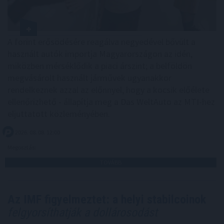
A forint erősödésére reagálva negyedével bővült a
használt autók importja Magyarországon az idén,
miközben mérséklődik a piaci árszint; a belföldön
megvásárolt használt járművek ugyanakkor
rendelkeznek azzal az előnnyel, hogy a kocsik előélete
ellenőrizhető - állapítja meg a Das WeltAuto az MTI-hez
eljuttatott közleményében.
2026. 08. 08. 12:00
Megosztás:
TOVÁBB
Az IMF figyelmeztet: a helyi stabilcoinok
felgyorsíthatják a dollárosodást