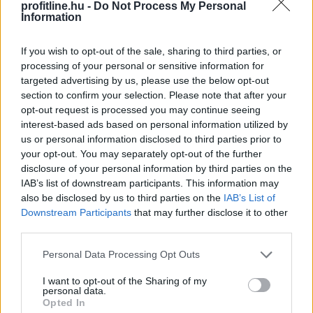
azonban ez könnyen visszafelé sülhet el: a helyi
profitline.hu -
Do Not Process My Personal
Information
stabilcoinok akár még egyszerűbbé is tehetik a dollárba
való menekülést, különösen a feltörekvő piacokon, ahol
If you wish to opt-out of the sale, sharing to third parties, or
eleve erős a devizagyengüléstől és inflációtól való
processing of your personal or sensitive information for
félelem.
targeted advertising by us, please use the below opt-out
section to confirm your selection. Please note that after your
2026. 08. 08. 11:00
opt-out request is processed you may continue seeing
Megosztás:
interest-based ads based on personal information utilized by
us or personal information disclosed to third parties prior to
TOVÁBB
your opt-out. You may separately opt-out of the further
disclosure of your personal information by third parties on the
IAB’s list of downstream participants. This information may
Kétszázmillió forintos energetikai
also be disclosed by us to third parties on the
IAB’s List of
fejlesztés kezdődött Békésen
Downstream Participants
that may further disclose it to other
third parties.
Please note that this website/app uses one or more Google
Personal Data Processing Opt Outs
services and may gather and store information including but
not limited to your visit or usage behaviour. You may click to
I want to opt-out of the Sharing of my
personal data.
grant or deny consent to Google and its third-party tags to
Opted In
use your data for below specified purposes in below Google