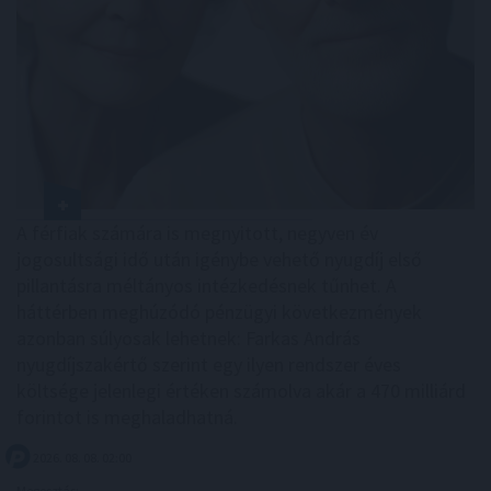
A férfiak számára is megnyitott, negyven év
jogosultsági idő után igénybe vehető nyugdíj első
pillantásra méltányos intézkedésnek tűnhet. A
háttérben meghúzódó pénzügyi következmények
azonban súlyosak lehetnek: Farkas András
nyugdíjszakértő szerint egy ilyen rendszer éves
költsége jelenlegi értéken számolva akár a 470 milliárd
forintot is meghaladhatná.
2026. 08. 08. 02:00
Megosztás: