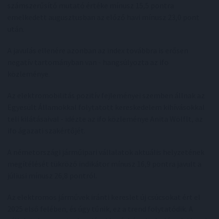
számszerűsítő mutató értéke mínusz 15,5 pontra
emelkedett augusztusban az előző havi mínusz 23,0 pont
után.
A javulás ellenére azonban az index továbbra is erősen
negatív tartományban van - hangsúlyozta az ifo
közleménye.
Az elektromobilitás pozitív fejleményei szemben állnak az
Egyesült Államokkal folytatott kereskedelem kihívásokkal
teli kilátásaival - idézte az ifo közleménye Anita Wölflt, az
ifo ágazati szakértőjét.
A németországi járműipari vállalatok aktuális helyzetének
megítélését tükröző indikátor mínusz 16,9 pontra javult a
júliusi mínusz 26,8 pontról.
Az elektromos járművek iránti kereslet új csúcsokat ért el
2025 első felében, és úgy tűnik, ez a trend folytatódik. A