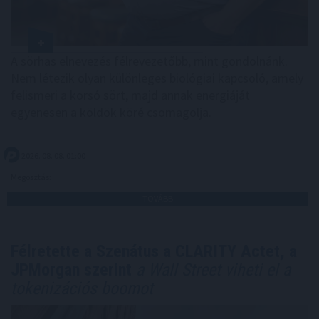
A sörhas elnevezés félrevezetőbb, mint gondolnánk.
Nem létezik olyan különleges biológiai kapcsoló, amely
felismeri a korsó sört, majd annak energiáját
egyenesen a köldök köré csomagolja.
2026. 08. 08. 01:00
Megosztás:
TOVÁBB
Félretette a Szenátus a CLARITY Actet, a
JPMorgan szerint
a Wall Street viheti el a
tokenizációs boomot