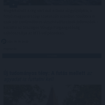
Megérkezett a rég várt eső a Duna vízgyűjtőjére, a
folyó magyarországi szakaszán azonban továbbra is
csak pár centiméteres vízszintváltozások jellemzőek -
közölte az Országos Vízügyi Főigazgatóság
sajtóosztálya az MTI-vel pénteken.
2026. 08. 08. 04:00
Megosztás:
TOVÁBB
Új tudományos tény: A futás mellett
az
agyadat is futtatni kell