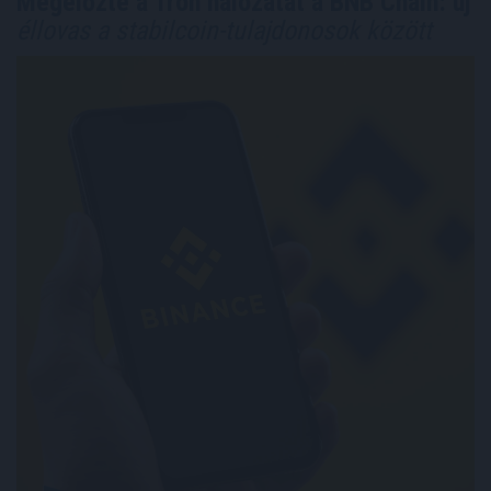
Megelőzte a Tron hálózatát a BNB Chain: új
éllovas a stabilcoin-tulajdonosok között