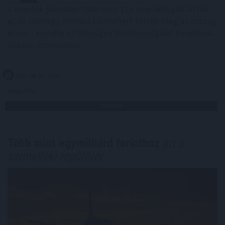
A mentők júliusban több mint 116 ezer beteget láttak
el, és mintegy ötmillió kilométert tettek meg az ország
útjain - közölte az Országos Mentőszolgálat Facebook-
oldalán szombaton.
2026. 08. 09. 12:00
Megosztás:
TOVÁBB
Több mint egymilliárd forinthoz
jut a
sármelléki repülőtér