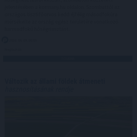
jelentésében a kormany.hu oldalon. Szombattól az
országos tisztifőorvos kedd éjfélig másodfokúra
mérsékelte az ország egész területére vonatkozó
harmadfokú hőségriasztást.
2026. 08. 09. 00:05
Megosztás:
TOVÁBB
Változik az állami földek átmeneti
hasznosításának rendje