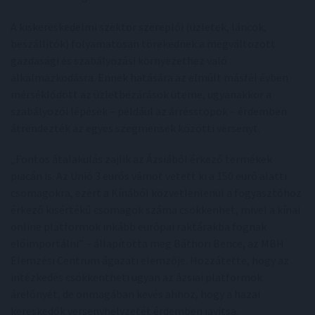
A kiskereskedelmi szektor szereplői (üzletek, láncok,
beszállítók) folyamatosan törekednek a megváltozott
gazdasági és szabályozási környezethez való
alkalmazkodásra. Ennek hatására az elmúlt másfél évben
mérséklődött az üzletbezárások üteme, ugyanakkor a
szabályozói lépések – például az árrésstopok – érdemben
átrendezték az egyes szegmensek közötti versenyt.
„Fontos átalakulás zajlik az Ázsiából érkező termékek
piacán is. Az Unió 3 eurós vámot vetett ki a 150 euró alatti
csomagokra, ezért a Kínából közvetlenlenül a fogyasztóhoz
érkező kisértékű csomagok száma csökkenhet, mivel a kínai
online platformok inkább európai raktárakba fognak
előimportálni” – állapította meg Báthori Bence, az MBH
Elemzési Centrum ágazati elemzője. Hozzátette, hogy az
intézkedés csökkentheti ugyan az ázsiai platformok
árelőnyét, de önmagában kevés ahhoz, hogy a hazai
kereskedők versenyhelyzetét érdemben javítsa.