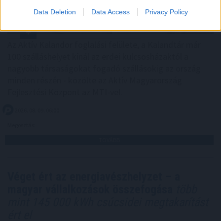
Data Deletion
Data Access
Privacy Policy
Az Aktív Kalandor foglalási felülete, a Kalandtár már
100 szálláshelyet kínál az erdei kulcsosházaktól a
nagyobb társaságokat fogadó szállásokig az ország
minden részén - közölte az Aktív Magyarország
Fejlesztési Központ az MTI-vel.
2026. 08. 09. 06:00
Megosztás:
TOVÁBB
Véget ért az energiavészhelyzet – a
magyar vállalkozások összefogása
több
mint 145 000 kWh csúcsidei megtakarítást
ért el