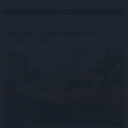
Megosztás:
TOVÁBB
Több mint 116 ezer beteget láttak
el a
mentők júliusban