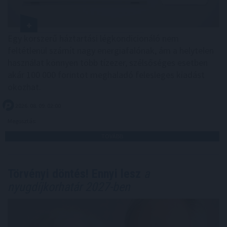
Egy korszerű háztartási légkondicionáló nem
feltétlenül számít nagy energiafalónak, ám a helytelen
használat könnyen több tízezer, szélsőséges esetben
akár 100 000 forintot meghaladó felesleges kiadást
okozhat.
2026. 08. 09. 02:00
Megosztás:
TOVÁBB
Törvényi döntés! Ennyi lesz
a
nyugdíjkorhatár 2027-ben