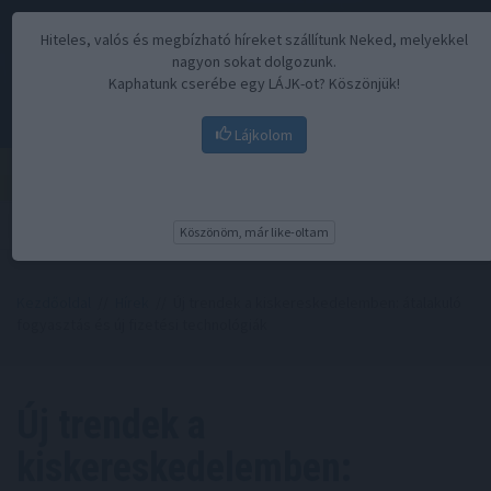
Hiteles, valós és megbízható híreket szállítunk Neked, melyekkel
nagyon sokat dolgozunk.
Kaphatunk cserébe egy LÁJK-ot? Köszönjük!
Lájkolom
Menü
Köszönöm, már like-oltam
Kezdőoldal
//
Hírek
// Új trendek a kiskereskedelemben: átalakuló
fogyasztás és új fizetési technológiák
Új trendek a
kiskereskedelemben: