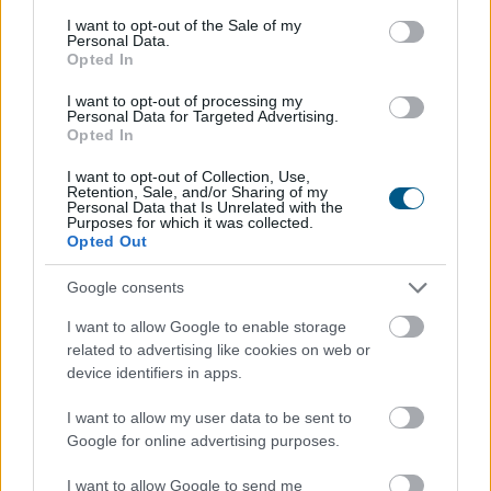
consent section.
I want to opt-out of the Sale of my
Personal Data.
Opted In
185 tonna hal pusztult
el Rétimajorban
I want to opt-out of processing my
Personal Data for Targeted Advertising.
Opted In
I want to opt-out of Collection, Use,
Retention, Sale, and/or Sharing of my
Personal Data that Is Unrelated with the
Purposes for which it was collected.
Opted Out
Google consents
I want to allow Google to enable storage
related to advertising like cookies on web or
device identifiers in apps.
A súlyos vízhiány következtében az Aranyponty
Halászati Zrt. rétimajori és rétszilasi halastavain az
I want to allow my user data to be sent to
elmúlt hetekben 185 tonna hal pusztult el, a közvetlen
Google for online advertising purposes.
állományveszteség értéke megközelíti a 200 millió
forintot - mondta Lévai Ferenc a társaság
I want to allow Google to send me