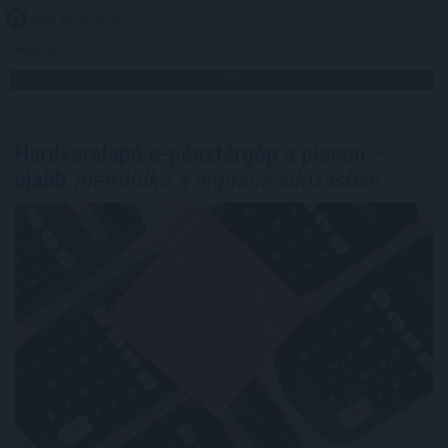
2026. 08. 09. 05:00
Megosztás:
TOVÁBB
Hardveralapú e-pénztárgép a piacon –
újabb
mérföldkő a digitális adózásban