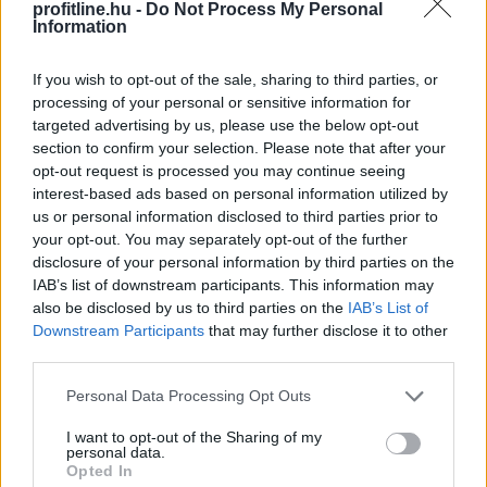
profitline.hu -
Do Not Process My Personal
Information
If you wish to opt-out of the sale, sharing to third parties, or
processing of your personal or sensitive information for
targeted advertising by us, please use the below opt-out
section to confirm your selection. Please note that after your
opt-out request is processed you may continue seeing
interest-based ads based on personal information utilized by
us or personal information disclosed to third parties prior to
your opt-out. You may separately opt-out of the further
disclosure of your personal information by third parties on the
A Magyar Posta keddig tartja fent az extrém hőség
IAB’s list of downstream participants. This information may
miatt ideiglenesen elrendelt intézkedéseit - közölte a
also be disclosed by us to third parties on the
IAB’s List of
társaság a honlapján szombaton.
Downstream Participants
that may further disclose it to other
third parties.
Please note that this website/app uses one or more Google
Personal Data Processing Opt Outs
2026. 08. 09. 08:00
services and may gather and store information including but
not limited to your visit or usage behaviour. You may click to
I want to opt-out of the Sharing of my
Megosztás:
personal data.
grant or deny consent to Google and its third-party tags to
Opted In
TOVÁBB
use your data for below specified purposes in below Google