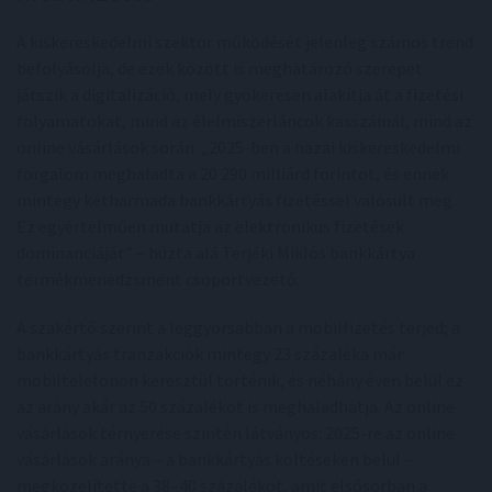
A kiskereskedelmi szektor működését jelenleg számos trend
befolyásolja, de ezek között is meghatározó szerepet
játszik a digitalizáció, mely gyökeresen alakítja át a fizetési
folyamatokat, mind az élelmiszerláncok kasszáinál, mind az
online vásárlások során. „2025-ben a hazai kiskereskedelmi
forgalom meghaladta a 20 290 milliárd forintot, és ennek
mintegy kétharmada bankkártyás fizetéssel valósult meg.
Ez egyértelműen mutatja az elektronikus fizetések
dominanciáját” – húzta alá Terjéki Miklós bankkártya
termékmenedzsment csoportvezető.
A szakértő szerint a leggyorsabban a mobilfizetés terjed; a
bankkártyás tranzakciók mintegy 23 százaléka már
mobiltelefonon keresztül történik, és néhány éven belül ez
az arány akár az 50 százalékot is meghaladhatja. Az online
vásárlások térnyerése szintén látványos: 2025-re az online
vásárlások aránya – a bankkártyás költéseken belül –
megközelítette a 38–40 százalékot, amit elsősorban a