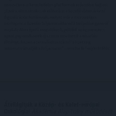
nemzetközi e‑kereskedelmi platformok erősödése hajtott.
„Ezek a változások csak előfutárai a közeljövőben érkező
digitalizációs hullámnak, melyet már a mesterséges
intelligencia fizetési folyamatokba való beépülése generál
majd. Az AI-ra épülő megoldások, például az úgynevezett
agent pay rendszerek új szintre emelhetik a vásárlási
élményt, hiszen a termékválasztástól a fizetésig
automatizálhatják a folyamatot” – emelte ki Terjéki Miklós.
Átvilágítják a Közép- és Kelet-európai
Onkológiai
Akadémia Alapítvány működését