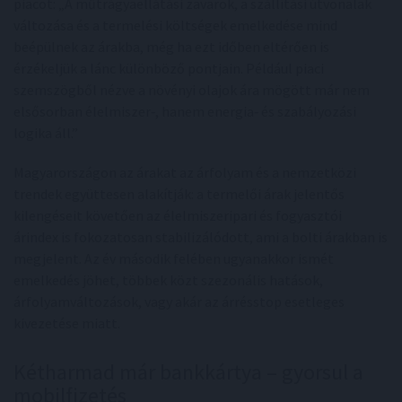
piacot: „A műtrágyaellátási zavarok, a szállítási útvonalak
változása és a termelési költségek emelkedése mind
beépülnek az árakba, még ha ezt időben eltérően is
érzékeljük a lánc különböző pontjain. Például piaci
szemszögből nézve a növényi olajok ára mögött már nem
elsősorban élelmiszer‑, hanem energia‑ és szabályozási
logika áll.”
Magyarországon az árakat az árfolyam és a nemzetközi
trendek együttesen alakítják: a termelői árak jelentős
kilengéseit követően az élelmiszeripari és fogyasztói
árindex is fokozatosan stabilizálódott, ami a bolti árakban is
megjelent. Az év második felében ugyanakkor ismét
emelkedés jöhet, többek közt szezonális hatások,
árfolyamváltozások, vagy akár az árrésstop esetleges
kivezetése miatt.
Kétharmad már bankkártya – gyorsul a
mobilfizetés