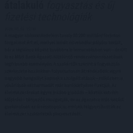
átalakuló
fogyasztás és új
fizetési technológiák
2026. 07. 01. 22:00
A magyar kiskereskedelem tavaly 20 290 milliárd forintos
forgalmat ért el, mellyel ismét növekedési pályára került,
bár a régióhoz képest továbbra is lemaradásban van – derült
ki az MBH Bank Ágazati Kitekintő rendezvénysorozatának
legfrissebb eseményén. A szakértők szerint a fogyasztás
szerkezete hazánkban folyamatosan átrendeződik: egyre
nagyobb hangsúlyt kapnak a szolgáltatások – miközben a
vásárlások kétharmadát már bankkártyával fizetjük. Az
élelmiszerárakat egyre inkább globális – köztük extrém
időjárási – tényezők mozgatják, de az ágazatra erős hatást
gyakorolnak az árrésstopok is, melyek felgyorsították az
élelmiszer szaküzletek piacvesztését.