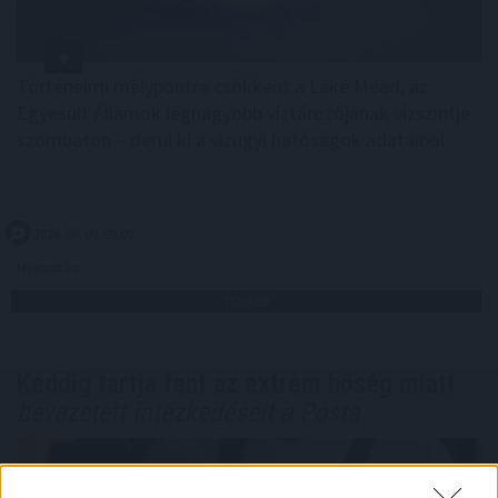
Történelmi mélypontra csökkent a Lake Mead, az
Egyesült Államok legnagyobb víztározójának vízszintje
szombaton – derül ki a vízügyi hatóságok adataiból.
2026. 08. 09. 09:00
Megosztás:
TOVÁBB
Keddig tartja fent az extrém hőség miatt
bevezetett intézkedéseit a Posta