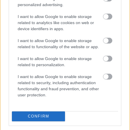
vezérigazgatója az MTI-nek szombaton.
personalized advertising.
2026. 08. 09. 07:00
I want to allow Google to enable storage
related to analytics like cookies on web or
Megosztás:
device identifiers in apps.
TOVÁBB
I want to allow Google to enable storage
related to functionality of the website or app.
Már 100 szálláshely foglalható
az Aktív
I want to allow Google to enable storage
Kalandor Kalandtárában
related to personalization.
I want to allow Google to enable storage
related to security, including authentication
functionality and fraud prevention, and other
user protection.
CONFIRM