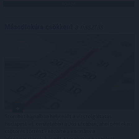
TOVÁBB
Másodfokúra csökkent
a riasztás
Szombat hajnalban helyreállt a vízszolgáltatás
Budapest III. kerületében a Jós utcában, ahol pénteken
csőtörés történt - közölte a kormány a
hőségriasztásról készült, szombaton közzétett