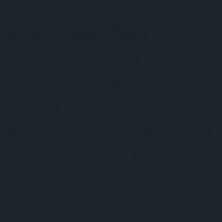
Extrém időjárás és szuper El Niño is
formálja az élelmiszerárakat
A kiskereskedelem egyik logfontosabb
termékkategóriájában, az élelmiszerágazatban jelenleg
egyszerre éreztetik hatásukat globális és hazai tényezők.
Bár a nemzetközi piac alapvetően stabil, a kockázatok egyre
erőteljesebbek. „Az élelmiszerárakat ma már nemcsak a
klasszikus kereslet-kínálati hatások formálják, hanem az
egyre gyakoribb extrém időjárási jelenségek is. Az idei szuper
El Niño például globálisan is érdemi hatást gyakorol a
termelésre és az árak alakulására” – hangsúlyozta Héjja
Csaba, az MBH Bank agrár stratégiai ügyfelek értékesítési
központjának vezetője.
A szakértő szerint emellett az energiapiaci folyamatok és a
geopolitikai feszültségek is közvetlenül befolyásolják a