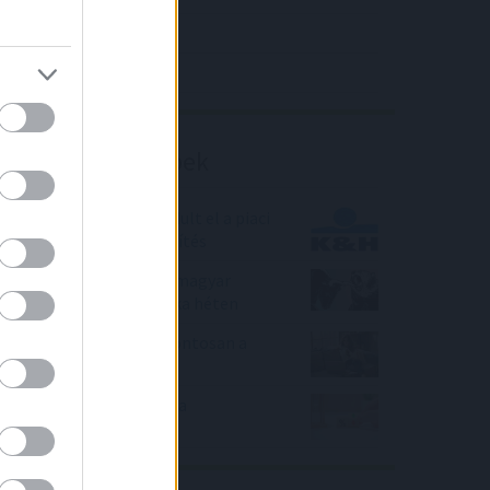
4IG elemzés
Richter elemzés
Befektetési tippek
A K&H-nál elsőként indult el a piaci
zöld lakáshitel értékesítés
Nyertek a tőzsdések a magyar
piacon az utolsó, csonka héten
Most akkor mi is van pontosan a
zöld hitelekkel?
Megemelte a kormány a
Babakötvény kamatát