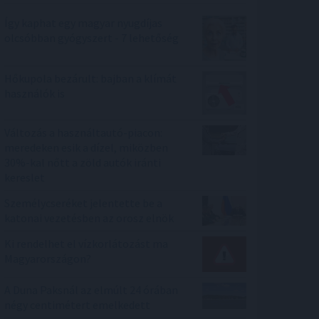
Így kaphat egy magyar nyugdíjas
olcsóbban gyógyszert - 7 lehetőség
Hőkupola bezárult: bajban a klímát
használók is
Változás a használtautó-piacon:
meredeken esik a dízel, miközben
30%-kal nőtt a zöld autók iránti
kereslet
Személycseréket jelentette be a
katonai vezetésben az orosz elnök
Ki rendelhet el vízkorlátozást ma
Magyarországon?
A Duna Paksnál az elmúlt 24 órában
négy centimétert emelkedett