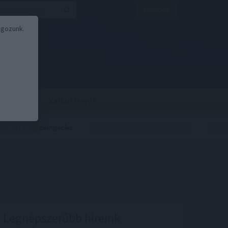
Belépés
lgozunk.
BOR
BIRS
Kalkulátorok
Legnépszerűbb híreink