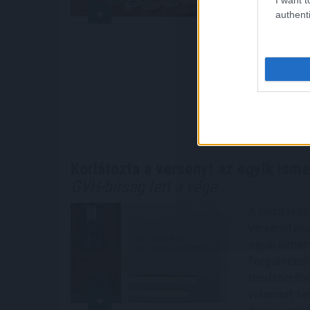
háttérben hi
authenti
piaci mecha
APY-t kínáló
elemzés köz
hogyan kele
mire érdemes
2026. 08. 07. 1
Korlátozta a versenyt az egyik isme
GVH-bírság lett a vége
A Gazdasági
versenyfelüg
egyik ismer
forgalmazóra
rendszerébe
valamint ter