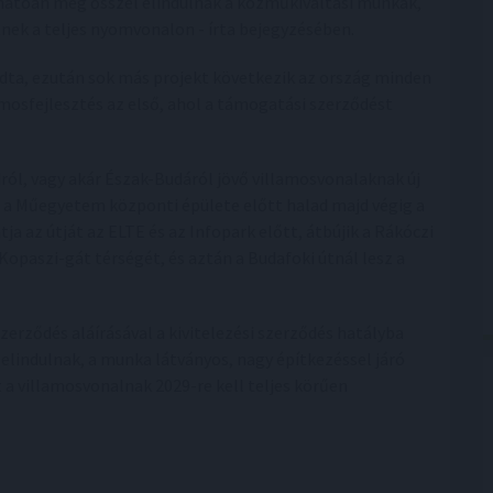
hatóan még ősszel elindulnak a közműkiváltási munkák,
tnek a teljes nyomvonalon - írta bejegyzésében.
ta, ezután sok más projekt következik az ország minden
lamosfejlesztés az első, ahol a támogatási szerződést
dról, vagy akár Észak-Budáról jövő villamosvonalaknak új
 a Műegyetem központi épülete előtt halad majd végig a
tja az útját az ELTE és az Infopark előtt, átbújik a Rákóczi
a Kopaszi-gát térségét, és aztán a Budafoki útnál lesz a
zerződés aláírásával a kivitelezési szerződés hatályba
 elindulnak, a munka látványos, nagy építkezéssel járó
 a villamosvonalnak 2029-re kell teljes körűen