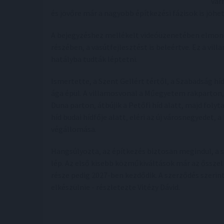
vár
és jövőre már a nagyobb építkezési fázisok is jöhe
A bejegyzéshez mellékelt videóüzenetében elmond
részében, a vasútfejlesztést is beleértve. Ez a vil
hatályba tudták léptetni.
Ismertette, a Szent Gellért tértől, a Szabadság hí
ága épül. A villamosvonal a Műegyetem rakparton,
Duna parton, átbújik a Petőfi híd alatt, majd folyta
híd budai hídfője alatt, eléri az új városnegyedet, 
végállomása.
Hangsúlyozta, az építkezés biztosan megindul, a s
lép. Az első kisebb közműkiváltások már az ősszel
része pedig 2027-ben kezdődik. A szerződés szerint
elkészülnie - részletezte Vitézy Dávid.