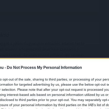
áció
gel a júliusi fogyasztói inflációs adatot tette
k szerint a fogyasztói árak havi szinten 0,1
 csökkentek. Az éves szintű infláció így tovább
 százalékra a júniusi 1,7 százalékról. A további
kkenés borítékolható volt, ennek mértéke azonban
.hu -
Do Not Process My Personal Information
a vártat. Az 1,2 százalékos tényadat így mind az 1,6
piaci konszenzusnál, mind a mi – ennél alacsonyabb –
to opt-out of the sale, sharing to third parties, or processing of your per
kos várakozásunknál kisebb lett. A maginflációnál
formation for targeted advertising by us, please use the below opt-out s
t ilyen mértékű a lassulás, ez a mutató 1,9
r selection. Please note that after your opt-out request is processed y
eing interest-based ads based on personal information utilized by us or
llt júliusban a júniusi 2 százalék után.
disclosed to third parties prior to your opt-out. You may separately opt-
ben a mostani alacsony adat várhatóan megágyaz a
losure of your personal information by third parties on the IAB’s list of
ybanki kamatcsökkentéseknek az augusztusi, és