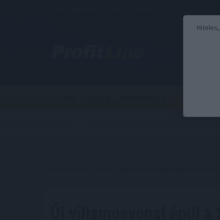
2026. augusztus 7., péntek - Ibolya
Hiteles
Hírek
Tőzsde
Kriptovaluta
Stabilcoin
Kezdőoldal
//
Hírek
// Új villamosvonal épül a Szent Gellé
Új villamosvonal épül a 