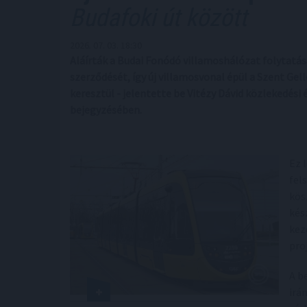
Budafoki út között
2026. 07. 03. 18:30
Aláírták a Budai Fonódó villamoshálózat folytatás
szerződését, így új villamosvonal épül a Szent Gel
keresztül - jelentette be Vitézy Dávid közlekedés
bejegyzésében.
Ez 
fel
kös
kés
kez
pro
A b
irá