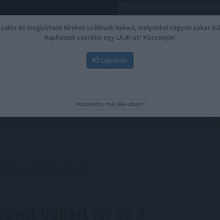
, valós és megbízható híreket szállítunk Neked, melyekkel nagyon sokat do
Kaphatunk cserébe egy LÁJK-ot? Köszönjük!
Lájkolom
Nyugdíj
Biztosítási befektetések
BU
Köszönöm, már like-oltam
rt tér és a Budafoki út között
Szent Gellért
tér és a