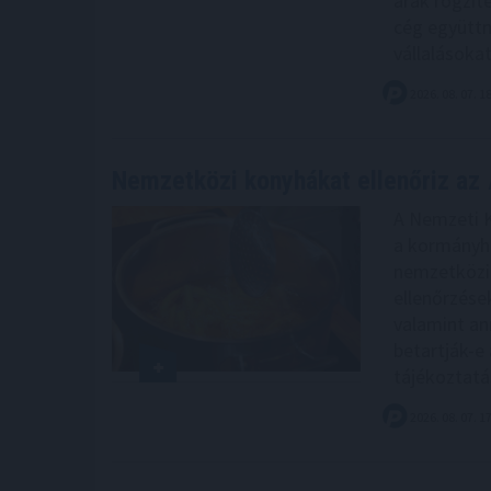
árak rögzít
cég együtt
vállalásokat
2026. 08. 07. 1
Nemzetközi konyhákat ellenőriz az
A Nemzeti 
a kormányhi
nemzetközi 
ellenőrzése
valamint an
betartják-e 
tájékoztatás
2026. 08. 07. 1