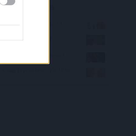
Kalkulátor ajánló
Magas vagyok vagy alacsony?
Mi lesz a művelet utolsó
számjegye?
Jó helyen van a befektetésed?
Ki vagy te a családban? Kitaláljuk!