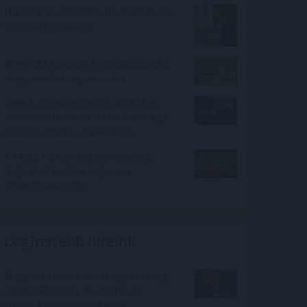
Mit tesz az agyaddal, ha minden nap
ugyanazt csinálod?
Még Paks kiesését is áthidalhatná a
megfelelő energiatárolás
Durvul a verseny: nullás díjakat és
százezer forintnál is többet ér egy
új céges ügyfél a bankoknak
A Tisza-frakció kezdeményezte,
hogy jövő kedden legyen az
államfőválasztás
Legfrissebb híreink
Magyar Péter: stabil Magyarország
energiaellátása, de drámai az
Orbán-kormány öröksége