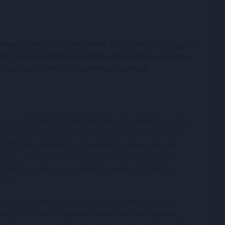
ának 32,2 milliárd forint értékű európai uniós támogatási
lért tér és a Budafoki út között, a Műegyetem rakparton
i és beruházási miniszter pénteken Facebook-
lesz az első olyan közlekedésfejlesztési projekt, amely a
szabadított és hazahozott európai uniós forrásoknak
zönhetően indulhat el, a beruházás teljesen elő van
zítve - mondta. Felidézte, a tervezés évekkel ezelőtt
dődött, de Lázár János minisztersége alatt leállt a
jekt.
eruházást a Közlekedési és Beruházási Minisztérium
nyítja, és a BKK-val együttműködésben valósítja meg,