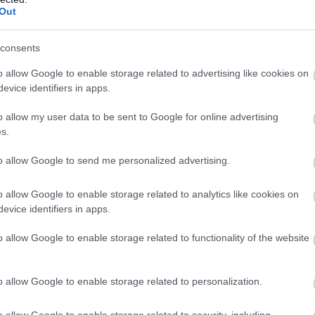
Out
anaf és a Mol
ajvezeték-üzemeltető Janaf és a Mol-csoport
consents
t kötött 2,05 millió tonna nyersolaj szállításáról
o allow Google to enable storage related to advertising like cookies on
özölte a horvát társaság csütörtökön.
evice identifiers in apps.
o allow my user data to be sent to Google for online advertising
s.
0:00
Megosztás:
TOVÁBB
to allow Google to send me personalized advertising.
o allow Google to enable storage related to analytics like cookies on
 és értelmezése
– hogyan működik a
evice identifiers in apps.
o allow Google to enable storage related to functionality of the website
n APY azt mutatja meg, hogy egy stabilcoinban
 befektetés egy év alatt mekkora hozamot
o allow Google to enable storage related to personalization.
 kamatos kamat hatását is figyelembe véve. Bár
tásra egyszerű százalékos mutatónak tűnik, a
o allow Google to enable storage related to security, including