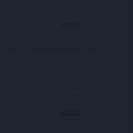
ése az egyik legsúlyosabb versenyjogi jogsértés, a
működött a versenyhatósággal és előremutató
 ajánlott fel.
8:00
Megosztás:
TOVÁBB
NKFH a kormányhivatalokkal együtt
Kereskedelmi és Fogyasztóvédelmi Hatóság (NKFH)
vatalok bevonásával országos ellenőrzést végez a
konyhát képviselő vendéglátóhelyeken. Az
k célja a fogyasztók egészségének védelme,
nak vizsgálata, hogy az érintett vállalkozások
az élelmiszer-biztonsági, higiéniai és fogyasztói
i előírásokat.
7:00
Megosztás:
TOVÁBB