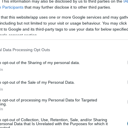
. This information may also be disclosed by us to third parties on the
IA
ínűséggel a szeptemberi kamatdöntő üléseken.
Participants
that may further disclose it to other third parties.
2:00
Megosztás:
TOVÁBB
 that this website/app uses one or more Google services and may gath
including but not limited to your visit or usage behaviour. You may click 
 to Google and its third-party tags to use your data for below specifi
ogle consent section.
energiaellátása,
de drámai az Orbán-
l Data Processing Opt Outs
 energiaellátása stabil, az ivóvízellátás biztosított,
dják a rendkívüli intézkedések egy részét, ugyanakkor
o opt-out of the Sharing of my personal data.
an figyelemmel kísérik a paksi atomerőmű
In
ahol a mostani vízállásjelzések alapján "halvány
o opt-out of the Sale of my Personal Data.
ra", hogy hétfőn újraindulhat még egy turbina -
In
iniszterelnök pénteki sajtótájékoztatóján, amelyen
ta az Orbán-kormányt, hogy drámai helyzetet
to opt-out of processing my Personal Data for Targeted
a az energia- és vízellátás területén.
ing.
In
1:00
Megosztás:
TOVÁBB
o opt-out of Collection, Use, Retention, Sale, and/or Sharing
ersonal Data that Is Unrelated with the Purposes for which it
lected.