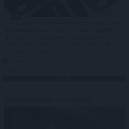
A Nemzeti Adó- és Vámhivatal (NAV) ma kiadta az első
hardveralapú e-pénztárgép forgalmazási engedélyét. Az
új megoldás a pénztárgéphasználatra kötelezett
vállalkozásokat segíti már most, két évvel az online
pénztárgépek végleges kivezetése előtt.
2026. 08. 09. 04:00
Megosztás:
TOVÁBB
Esővizet tegyünk
a mosógépbe!