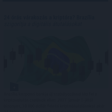
24 órás várakozás a kriptóra? Brazília
szigorítja a digitális átutalásokat
Brazília központi bankja új szabályozással lép fel a
kriptovalutás csalások ellen: 2027. január 1-jétől
bizonyos, 10 000 dollár feletti kriptoátutalásokat akár
24 órára visszatarthatnak a szolgáltatók.