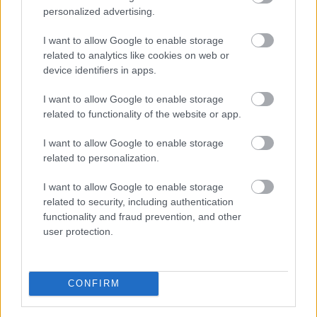
állományveszteség értéke megközelíti a 200 millió
personalized advertising.
forintot - mondta Lévai Ferenc a társaság
I want to allow Google to enable storage
vezérigazgatója az MTI-nek szombaton.
related to analytics like cookies on web or
device identifiers in apps.
2026. 08. 09. 07:00
Megosztás:
I want to allow Google to enable storage
TOVÁBB
related to functionality of the website or app.
I want to allow Google to enable storage
related to personalization.
Már 100 szálláshely foglalható
az Aktív
Kalandor Kalandtárában
I want to allow Google to enable storage
related to security, including authentication
functionality and fraud prevention, and other
user protection.
CONFIRM