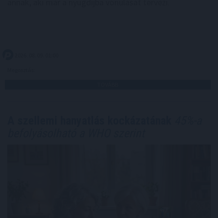
annak, aki már a nyugdíjba vonulását tervezi.
2026. 08. 09. 01:00
Megosztás:
TOVÁBB
A szellemi hanyatlás kockázatának
45%-a
befolyásolható a WHO szerint