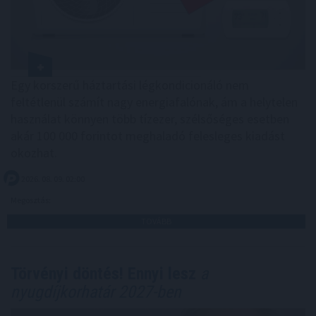
Egy korszerű háztartási légkondicionáló nem
feltétlenül számít nagy energiafalónak, ám a helytelen
használat könnyen több tízezer, szélsőséges esetben
akár 100 000 forintot meghaladó felesleges kiadást
okozhat.
2026. 08. 09. 02:00
Megosztás:
TOVÁBB
Törvényi döntés! Ennyi lesz
a
nyugdíjkorhatár 2027-ben