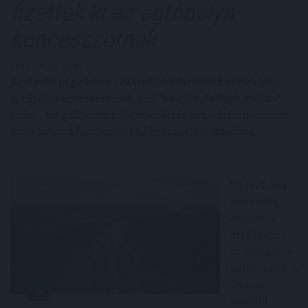
fizettek ki az autópálya-
koncesszornak
2026. 07. 05. 08:05
Az elmúlt négy évben 1024 milliárd forintot fizettek ki az
autópálya-koncesszornak, ami "brutális, felfoghatatlan"
szám - hangsúlyozta a közlekedési és beruházási miniszter
szombaton a Facebook-oldalán közzétett videóban.
Vitézy Dávid
elmondta,
elkezdték
átvilágítani
az autópálya-
koncessziót. A
24 ezer
milliárd