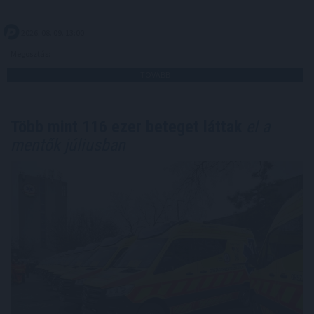
2026. 08. 09. 13:00
Megosztás:
TOVÁBB
Több mint 116 ezer beteget láttak
el a
mentők júliusban