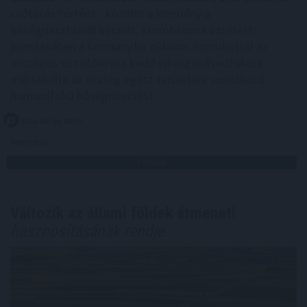
csőtörés történt - közölte a kormány a
hőségriasztásról készült, szombaton közzétett
jelentésében a kormany.hu oldalon. Szombattól az
országos tisztifőorvos kedd éjfélig másodfokúra
mérsékelte az ország egész területére vonatkozó
harmadfokú hőségriasztást.
2026. 08. 09. 00:05
Megosztás:
TOVÁBB
Változik az állami földek átmeneti
hasznosításának rendje