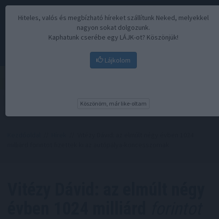
Hiteles, valós és megbízható híreket szállítunk Neked, melyekkel
nagyon sokat dolgozunk.
Kaphatunk cserébe egy LÁJK-ot? Köszönjük!
Lájkolom
Menü
Köszönöm, már like-oltam
Kezdőoldal
//
Hírek
// Vitézy Dávid: az elmúlt négy évben 1024
milliárd forintot fizettek ki az autópálya-koncesszornak
Vitézy Dávid: az elmúlt négy
évben 1024 milliárd
forintot