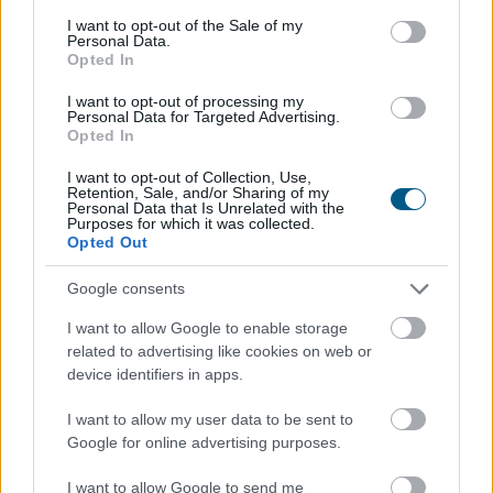
Megosztás:
consent section.
I want to opt-out of the Sale of my
Personal Data.
TOVÁBB
Opted In
I want to opt-out of processing my
185 tonna hal pusztult
el Rétimajorban
Personal Data for Targeted Advertising.
Opted In
I want to opt-out of Collection, Use,
Retention, Sale, and/or Sharing of my
Personal Data that Is Unrelated with the
Purposes for which it was collected.
Opted Out
Google consents
I want to allow Google to enable storage
related to advertising like cookies on web or
device identifiers in apps.
I want to allow my user data to be sent to
A súlyos vízhiány következtében az Aranyponty
Google for online advertising purposes.
Halászati Zrt. rétimajori és rétszilasi halastavain az
elmúlt hetekben 185 tonna hal pusztult el, a közvetlen
I want to allow Google to send me