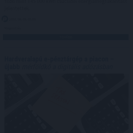
több mint 145 000 kWh csúcsidei energiamegtakarítást
jelentettek.
2026. 08. 09. 05:00
Megosztás:
TOVÁBB
Hardveralapú e-pénztárgép a piacon –
újabb
mérföldkő a digitális adózásban