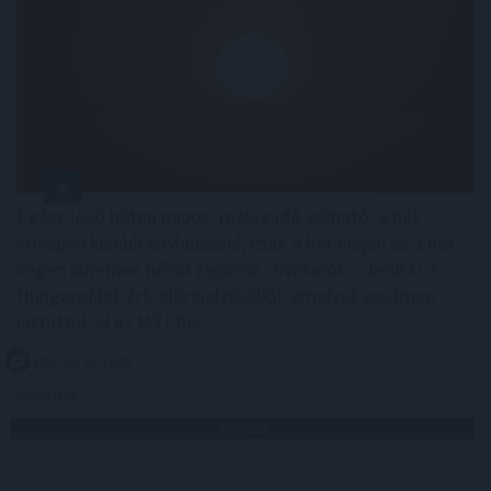
Egész jövő héten napos, meleg idő várható, a hét
közepén kisebb enyhüléssel; csak a hét elején és a hét
végén lehetnek néhol záporok, zivatarok - derül ki a
HungaroMet Zrt. előrejelzéséből, amelyet vasárnap
juttattak el az MTI-hez.
2026. 08. 09. 16:00
Megosztás:
TOVÁBB