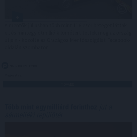
A mentők júliusban több mint 116 ezer beteget láttak
el, és mintegy ötmillió kilométert tettek meg az ország
útjain - közölte az Országos Mentőszolgálat Facebook-
oldalán szombaton.
2026. 08. 09. 12:00
Megosztás:
TOVÁBB
Több mint egymilliárd forinthoz
jut a
sármelléki repülőtér