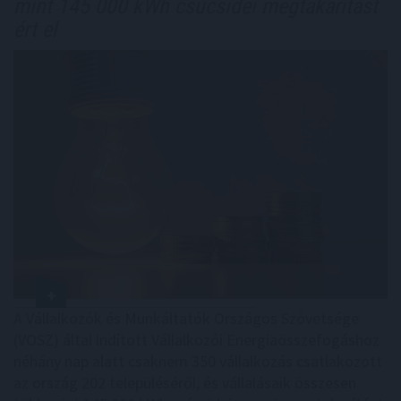
mint 145 000 kWh csúcsidei megtakarítást
ért el
A Vállalkozók és Munkáltatók Országos Szövetsége
(VOSZ) által indított Vállalkozói Energiaösszefogáshoz
néhány nap alatt csaknem 350 vállalkozás csatlakozott
az ország 202 településéről, és vállalásaik összesen