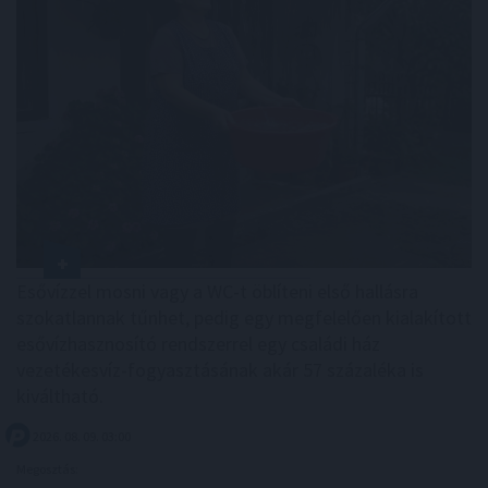
Esővízzel mosni vagy a WC-t öblíteni első hallásra
szokatlannak tűnhet, pedig egy megfelelően kialakított
esővízhasznosító rendszerrel egy családi ház
vezetékesvíz-fogyasztásának akár 57 százaléka is
kiváltható.
2026. 08. 09. 03:00
Megosztás: