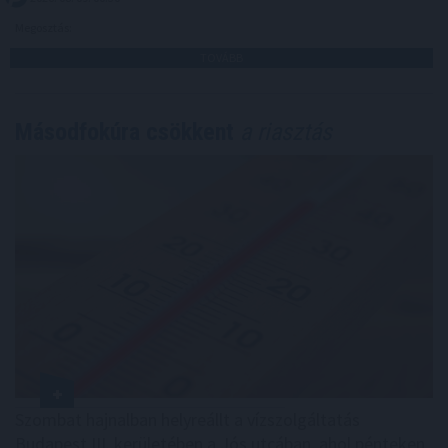
Megosztás:
TOVÁBB
Másodfokúra csökkent
a riasztás
Szombat hajnalban helyreállt a vízszolgáltatás
Budapest III. kerületében a Jós utcában, ahol pénteken