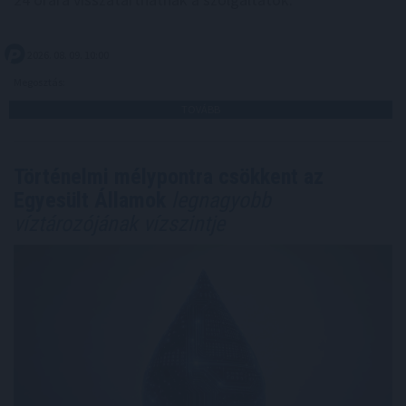
2026. 08. 09. 10:00
Megosztás:
TOVÁBB
Történelmi mélypontra csökkent az
Egyesült Államok
legnagyobb
víztározójának vízszintje