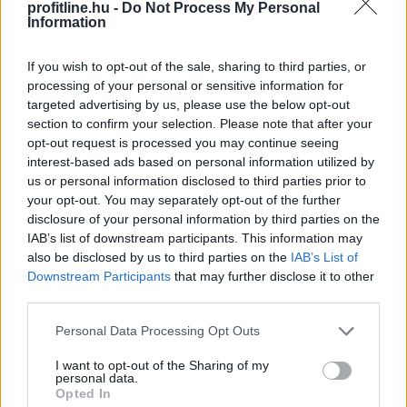
profitline.hu -
Do Not Process My Personal
Information
If you wish to opt-out of the sale, sharing to third parties, or
processing of your personal or sensitive information for
targeted advertising by us, please use the below opt-out
section to confirm your selection. Please note that after your
opt-out request is processed you may continue seeing
interest-based ads based on personal information utilized by
us or personal information disclosed to third parties prior to
your opt-out. You may separately opt-out of the further
disclosure of your personal information by third parties on the
IAB’s list of downstream participants. This information may
also be disclosed by us to third parties on the
IAB’s List of
A Magyar Posta keddig tartja fent az extrém hőség
Downstream Participants
that may further disclose it to other
miatt ideiglenesen elrendelt intézkedéseit - közölte a
third parties.
társaság a honlapján szombaton.
Please note that this website/app uses one or more Google
Personal Data Processing Opt Outs
services and may gather and store information including but
not limited to your visit or usage behaviour. You may click to
I want to opt-out of the Sharing of my
personal data.
grant or deny consent to Google and its third-party tags to
2026. 08. 09. 08:00
Opted In
use your data for below specified purposes in below Google