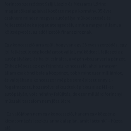
forintos szerződést Szíjj László és Mészáros Lőrinc
magántőkealapjaival kötötte meg a kormány, 35 évre
csaknem minden magyar autópálya működtetését és
fejlesztésének a jogát átengedték, amit a magyar állam, a
költségvetés, az adófizetők finanszíroznak.
Egy koncesszió arra épül, hogy van egy 35 éves szerződés, egy
jól felkészült cég kockázatot vállal, működteti, fejleszti az
autópályákat, és ha jól csinálta, a végén visszanyeri a pénzét.
Ehhez képest ez egy fejnehéz koncesszió, ahol a magyar
állam csak önti bele a közpénzt, több mint ezer milliárdot,
és valójában a koncesszor még be sem épített ennyit -
fogalmazott, hozzátéve: elkezdtek építkezni az M1-es
autópályán, volt néhány felújítás, de ezer milliárd forintnyi
műszaki tartalom nem jött létre.
"Ez valójában nem egy koncesszió, hanem egy közpénz-
kicsatornázási eszköz annak alapján, amit láttunk" - húzta
alá.