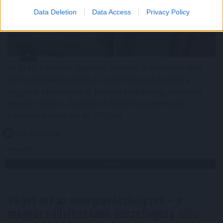
Data Deletion
Data Access
Privacy Policy
Az Aktív Kalandor foglalási felülete, a Kalandtár már
100 szálláshelyet kínál az erdei kulcsosházaktól a
nagyobb társaságokat fogadó szállásokig az ország
minden részén - közölte az Aktív Magyarország
Fejlesztési Központ az MTI-vel.
2026. 08. 09. 06:00
Megosztás:
TOVÁBB
Véget ért az energiavészhelyzet – a
magyar vállalkozások összefogása
több