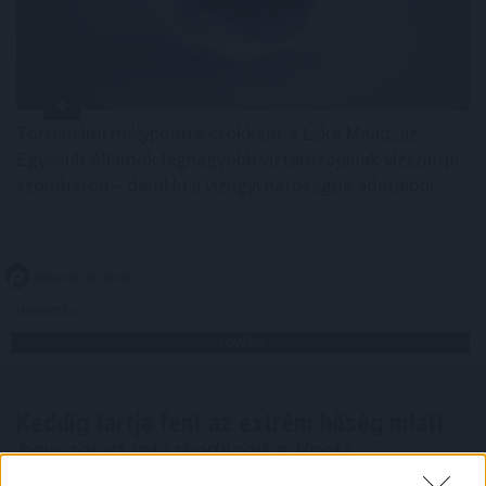
Történelmi mélypontra csökkent a Lake Mead, az
Egyesült Államok legnagyobb víztározójának vízszintje
szombaton – derül ki a vízügyi hatóságok adataiból.
2026. 08. 09. 09:00
Megosztás:
TOVÁBB
Keddig tartja fent az extrém hőség miatt
bevezetett intézkedéseit a Posta