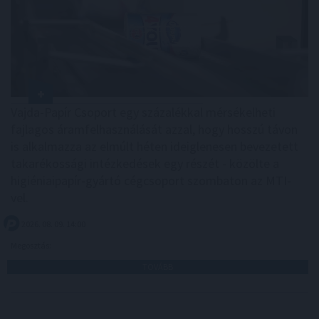
Vajda-Papír Csoport egy százalékkal mérsékelheti
fajlagos áramfelhasználását azzal, hogy hosszú távon
is alkalmazza az elmúlt héten ideiglenesen bevezetett
takarékossági intézkedések egy részét - közölte a
higiéniaipapír-gyártó cégcsoport szombaton az MTI-
vel.
2026. 08. 09. 14:00
Megosztás:
TOVÁBB