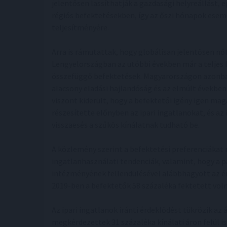
jelentősen lassíthatják a gazdasági helyreállást, 
régiós befektetésekben, így az őszi hónapok esem
teljesítményére.
Arra is rámutattak, hogy globálisan jelentősen nőt
Lengyelországban az utóbbi években már a teljes f
összefüggő befektetések. Magyarországon azonban
alacsony eladási hajlandóság és az elmúlt években
viszont kiderült, hogy a befektetői igény igen ma
részesítette előnyben az ipari ingatlanokat, és az 
visszaesés a szűkös kínálatnak tudható be.
A közlemény szerint a befektetési preferenciákat
ingatlanhasználati tendenciák, valamint, hogy 
intézményének fellendülésével alábbhagyott az ér
2019-ben a befektetők 58 százaléka fektetett voln
Az ipari ingatlanok iránti érdeklődést tükrözik az 
megkérdezettek 31 százaléka kínálati áron felül is