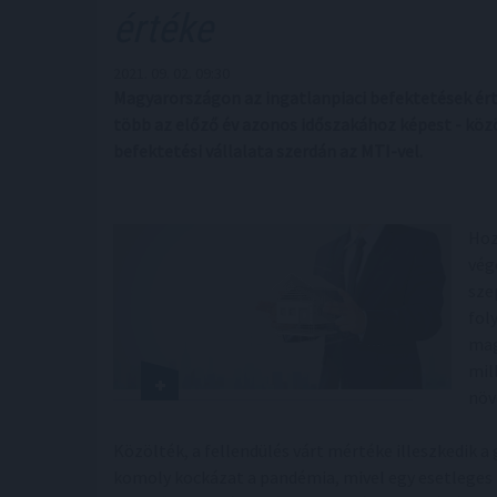
értéke
2021. 09. 02. 09:30
Magyarországon az ingatlanpiaci befektetések érték
több az előző év azonos időszakához képest - közö
befektetési vállalata szerdán az MTI-vel.
Hoz
vég
sze
fol
mag
mil
növ
Közölték, a fellendülés várt mértéke illeszkedik 
komoly kockázat a pandémia, mivel egy esetleges n