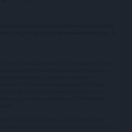
e 550 millió euró volt az első fél évben, 10 százalékkal
lte a CBRE, a világ legnagyobb kereskedelmi ingatlan- és
zátették, hogy számításaik szerint a magyar piac a nyár
éig kis mértékben tovább nő: a befektetési forgalom
ptemberre átlépheti a 700 millió eurós határt. A
yamatban lévő tranzakciók alapján pedig 2021 végére a
yarországi befektetési volumen elérheti az 1,2-1,3
liárd eurót, ami éves összevetésben 25-30 százalékos
ekedés.
a globális piaci várakozásokhoz, azonban még mindig
egyedik hullám és az ezzel járó utazási korlátozások