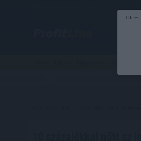
2026. augusztus 6., csütörtök - Berta
Hiteles
Hírek
Tőzsde
Kriptovaluta
Stabilcoin
Kezdőoldal
//
Hírek
// 10 százalékkal nőtt az ingatlanpi
10 százalékkal nőtt az i