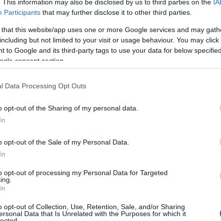
. This information may also be disclosed by us to third parties on the
IA
 a stabilcoin-tranzakciók egyik leggyakoribb
Participants
that may further disclose it to other third parties.
Az új megoldással a felhasználók úgy küldhetnek
ON hálózatán, hogy közben nem kell külön TRX-
 that this website/app uses one or more Google services and may gath
enntartaniuk a hálózati díjak kifizetésére. A gasless
including but not limited to your visit or usage behaviour. You may click 
 to Google and its third-party tags to use your data for below specifi
at elsőként a Trust Wallet támogatja.
ogle consent section.
8:00
Megosztás:
TOVÁBB
l Data Processing Opt Outs
Telekom bevétele
és nyeresége a második
o opt-out of the Sharing of my personal data.
In
lekom összes bevétele 0,8 százalékkal, adózott
o opt-out of the Sale of my Personal Data.
,5 százalékkal nőtt a második negyedévben 2025
In
zakához képest – olvasható a társaság szerdán
to opt-out of processing my Personal Data for Targeted
elentésében.
ing.
In
7:00
Megosztás:
TOVÁBB
o opt-out of Collection, Use, Retention, Sale, and/or Sharing
ersonal Data that Is Unrelated with the Purposes for which it
lected.