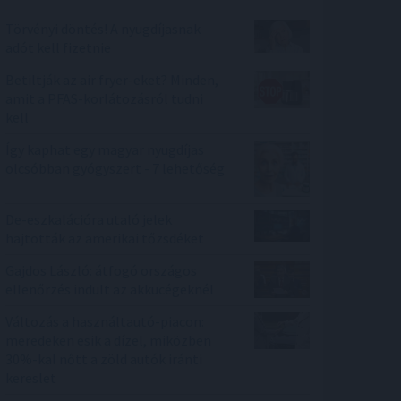
Törvényi döntés! A nyugdíjasnak
adót kell fizetnie
Betiltják az air fryer-eket? Minden,
amit a PFAS-korlátozásról tudni
kell
Így kaphat egy magyar nyugdíjas
olcsóbban gyógyszert - 7 lehetőség
De-eszkalációra utaló jelek
hajtották az amerikai tőzsdéket
Gajdos László: átfogó országos
ellenőrzés indult az akkucégeknél
Változás a használtautó-piacon:
meredeken esik a dízel, miközben
30%-kal nőtt a zöld autók iránti
kereslet