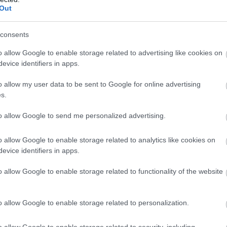
Out
tonai
vezetésben az orosz elnök
consents
éket jelentett be az orosz fegyveres erők
 állományában szerdán Vlagyimir Putyin elnök.
o allow Google to enable storage related to advertising like cookies on
evice identifiers in apps.
o allow my user data to be sent to Google for online advertising
s.
6:00
Megosztás:
TOVÁBB
to allow Google to send me personalized advertising.
o allow Google to enable storage related to analytics like cookies on
evice identifiers in apps.
ogy
a magyarok csak az ár alapján
o allow Google to enable storage related to functionality of the website
tékét elsősorban a minőség és a bizalom határozza
g pedig leginkább a vásárlási gyakoriságban és az
o allow Google to enable storage related to personalization.
landóságban nyilvánul meg – derül ki a Nitro
o allow Google to enable storage related to security, including