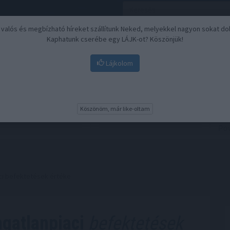
, valós és megbízható híreket szállítunk Neked, melyekkel nagyon sokat do
Kaphatunk cserébe egy LÁJK-ot? Köszönjük!
Lájkolom
Nyugdíj
Biztosítási befektetések
BU
Köszönöm, már like-oltam
aci befektetések értéke
ngatlanpiaci
befektetések