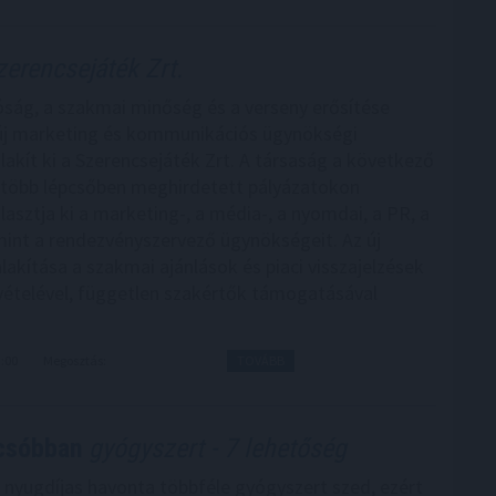
erencsejáték Zrt.
óság, a szakmai minőség és a verseny erősítése
új marketing és kommunikációs ügynökségi
lakít ki a Szerencsejáték Zrt. A társaság a következő
több lépcsőben meghirdetett pályázatokon
lasztja ki a marketing-, a média-, a nyomdai, a PR, a
amint a rendezvényszervező ügynökségeit. Az új
lakítása a szakmai ajánlások és piaci visszajelzések
ételével, független szakértők támogatásával
3:00
Megosztás:
TOVÁBB
lcsóbban
gyógyszert - 7 lehetőség
nyugdíjas havonta többféle gyógyszert szed, ezért