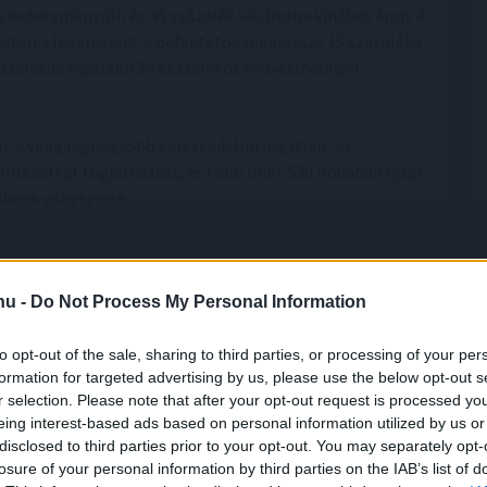
 kedvezményről, és 45 százalék vásárolna kínálati áron. A
letén a legerősebb: a befektetők mindössze 15 százaléka
százalékuk legalább 30 százalékos kedvezménnyel
, a világ legnagyobb kereskedelmi ingatlan- és
kalmazottat foglalkoztat, és több mint 530 irodában nyújt
knek világszerte.
.hu -
Do Not Process My Personal Information
to opt-out of the sale, sharing to third parties, or processing of your per
formation for targeted advertising by us, please use the below opt-out s
r selection. Please note that after your opt-out request is processed y
eing interest-based ads based on personal information utilized by us or
dhetővé válik az USDT
disclosed to third parties prior to your opt-out. You may separately opt-
losure of your personal information by third parties on the IAB’s list of
és a TRON DAO stratégiai együttműködése