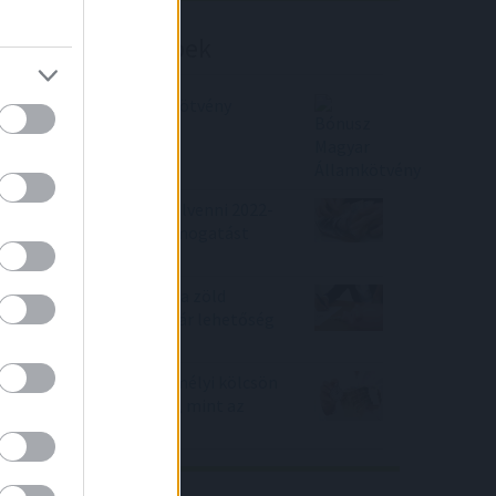
Befektetési tippek
Bónusz Magyar Államkötvény
Lakáshitel szeretnél felvenni 2022-
ben? Akkor sok-sok támogatást
kaphatsz!
Újabb bankok álltak le a zöld
hitellel, alig maradt már lehetőség
az igénylésre
Olcsóbb lehet egy személyi kölcsön
a teljes futamidő alatt, mint az
infláció!