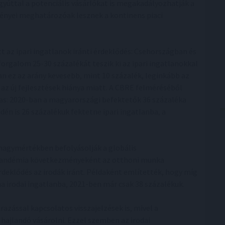
egyúttal a potenciális vásárlókat is megakadályozhatják a
ényei meghatározóak lesznek a kontinens piaci
t az ipari ingatlanok iránti érdeklődés: Csehországban és
orgalom 25-30 százalékát teszik ki az ipari ingatlanokkal
 ez az arány kevesebb, mint 10 százalék, leginkább az
 az új fejlesztések hiánya miatt. A CBRE felméréséből
gas: 2020-ban a magyarországi befektetők 36 százaléka
idén is 26 százalékuk fektetne ipari ingatlanba, a
 nagymértékben befolyásolják a globális
a pandémia következményeként az otthoni munka
deklődés az irodák iránt. Példaként említették, hogy míg
a irodai ingatlanba, 2021-ben már csak 38 százalékuk.
árazással kapcsolatos visszajelzések is, mivel a
 hajlandó vásárolni. Ezzel szemben az irodai