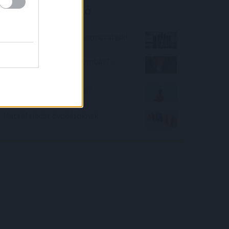
Kalkulátor ajánló
Milyen főnök lennél? Megmutatjuk!
Felismered a mérges gombát? -
teszt
Biztonságosan napozok?
Matekfeladat óvodásoknak