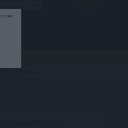
Belépés
lgozunk.
BOR
BIRS
Kalkulátorok
Legnépszerűbb híreink