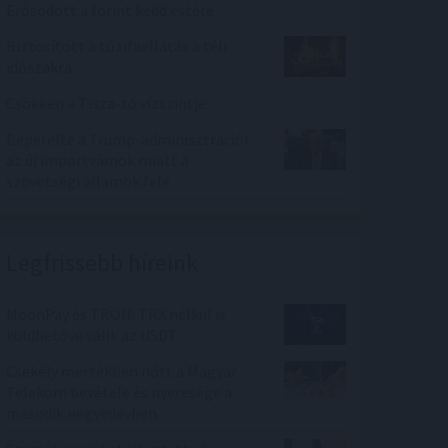
Erősödött a forint kedd estére
Biztosított a tűzifaellátás a téli
időszakra
Csökken a Tisza-tó vízszintje
Beperelte a Trump-adminisztrációt
az új importvámok miatt a
szövetségi államok fele
Legfrissebb híreink
MoonPay és TRON: TRX nélkül is
küldhetővé válik az USDT
Csekély mértékben nőtt a Magyar
Telekom bevétele és nyeresége a
második negyedévben