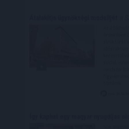
Átalakítja ügynökségi modelljét
a Sz
Az átláthat
érdekében 
struktúrát a
időszakban 
keresztül vá
social, val
rendszer kia
figyelembev
történik.
2026. 08. 06. 0
Így kaphat egy magyar nyugdíjas o
Sok magyar 