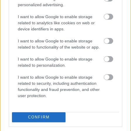
personalized advertising.
alacsonyabban.
I want to allow Google to enable storage
2026. 08. 07. 10:00
related to analytics like cookies on web or
Megosztás:
device identifiers in apps.
TOVÁBB
I want to allow Google to enable storage
related to functionality of the website or app.
Kedvező vállalati jelentések támogatták
az
I want to allow Google to enable storage
európai piacokat
related to personalization.
I want to allow Google to enable storage
related to security, including authentication
functionality and fraud prevention, and other
user protection.
CONFIRM