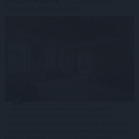
korszerű otthonok
– mutatjuk, miből
finanszírozható a felújítás
Az elmúlt napok energiaellátással kapcsolatos
eseményei ismét ráirányították a figyelmet arra,
mennyire fontos az energiahatékonyság. A legolcsóbb
energia továbbra is az, amelyet nem kell felhasználni.
Egy korszerűsítés azonban több millió forintos