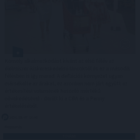
Komoly alkalmazkodást kívánt az első félév az
élelmiszer-kiskereskedelmi láncoktól és ez a második
félévben is így marad. A deflációs környezet ugyan
mérsékelte az árakat, ez azonban nem járt együtt az
értékesítési volumenek hasonló mértékű
növekedésével - derült ki a CBA és a Penny
értékeléséből.
2026. 08. 07. 16:00
Megosztás:
TOVÁBB