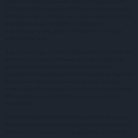
bevásárlás közben is bekövetkezhet. A KSH adatai szerint
2025 első félévében összesen 6629 személysérüléses közúti
közlekedési baleset történt, vagyis nem szükséges külföldre
utazni ahhoz, hogy veszélyhelyzet alakuljon ki –
Magyarországon belül, kisebb távolságokon is bármikor
bekövetkezhet a baj.
„Egy koccanás vagy műszaki meghibásodás esetén senki sem
szeretne az autópálya szélén vagy akár egy forgalmas út
közepén vesztegelni. Ilyen helyzetekben jelenthet
megnyugtató segítséget az AutoSOS szolgáltatás. Egyetlen
telefonszám felhívásával elérhető a gyors, 0–24 órában
rendelkezésre álló segítség, és az érintettek e-mailben vagy
SMS-ben automatikus értesítést kapnak a szolgáltató
kiérkezéséről.
Szakértő kollégáink többek között gondoskodnak az autó
helyszíni javításáról, illetve szükség esetén annak szervizbe
szállításáról is. Azoknak sem kell aggódniuk, akik idősebb