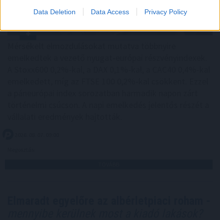
Data Deletion
Data Access
Privacy Policy
Mérsékelt elmozdulásokat mutatva többnyire
emelkedtek a vezető nyugat-európai részvényindexek.
A Stoxx600 0,2%-kal, a DAX 0,1%-kal, a CAC40 0,4%-kal
emelkedett, míg az FTSE 100 0,2%-kal csökkent. Ezzel
a páneurópai index sorozatban harmadik napon zárt
történelmi csúcson. A napi emelkedés jelentős részét a
vállalati eredmények hajtották.
2026. 08. 07. 09:00
Megosztás:
TOVÁBB
Elmaradt egyelőre az albérletpiaci roham -
mennyibe kerülnek most a kiadó lakások?