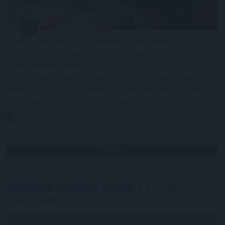
A WHO demencia-irányelveiben önálló kockázati
tényezőként szerepel a kognitív inaktivitás. A
dokumentum rámutat: az egész életen át tartó
kognitív aktivitás — a tanulás, a mentálisan igényes
feladatok és az új ingerek — szoros összefüggésben áll
a szellemi hanyatlás alacsonyabb kockázatával .
2026. 08. 07. 02:00
Megosztás:
TOVÁBB
Hőkupola bezárult: bajban
a klímát
használók is