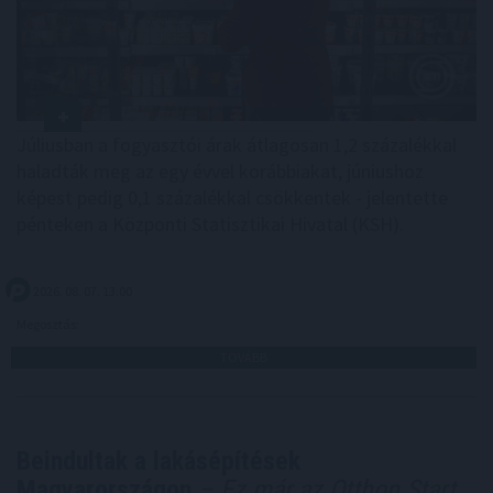
Júliusban a fogyasztói árak átlagosan 1,2 százalékkal
haladták meg az egy évvel korábbiakat, júniushoz
képest pedig 0,1 százalékkal csökkentek - jelentette
pénteken a Központi Statisztikai Hivatal (KSH).
2026. 08. 07. 13:00
Megosztás:
TOVÁBB
Beindultak a lakásépítések
Magyarországon
– Ez már az Otthon Start