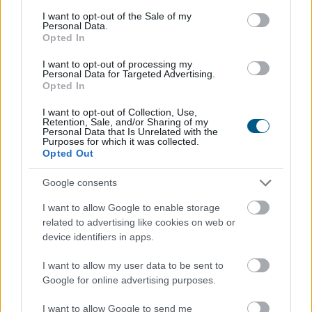
Mínuszban zártak csütörtökön
a Wall
consent section.
I want to opt-out of the Sale of my
Personal Data.
Street-i indexek
Opted In
I want to opt-out of processing my
Personal Data for Targeted Advertising.
Opted In
I want to opt-out of Collection, Use,
Retention, Sale, and/or Sharing of my
Personal Data that Is Unrelated with the
Purposes for which it was collected.
Opted Out
Google consents
I want to allow Google to enable storage
related to advertising like cookies on web or
Az amerikai részvénypiacok csütörtökön csökkenésben
device identifiers in apps.
zártak, miközben a befektetők a vállalati
gyorsjelentéseket, valamint az Egyesült Államok és Irán
I want to allow my user data to be sent to
között az esetleges békemegállapodás felé mutató
Google for online advertising purposes.
jeleket figyelték. Az S&P500 0,2%-kal, a Dow Jones
0,9%-kal, a Nasdaq Composite 0,1%-kal zárt
I want to allow Google to send me