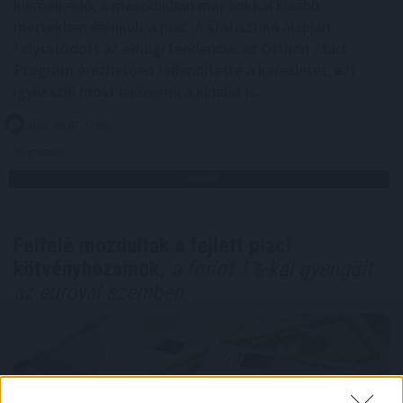
kiemelkedő, a másodikban már sokkal kisebb
mértékben élénkült a piac. A statisztika alapján
folytatódott az eddigi tendencia: az Otthon Start
Program érezhetően fellendítette a keresletet, ezt
igyekszik most lekövetni a kínálat is.
2026. 08. 07. 12:00
Megosztás:
TOVÁBB
Felfelé mozdultak a fejlett piaci
kötvényhozamok,
a forint 1%-kal gyengült
az euróval szemben