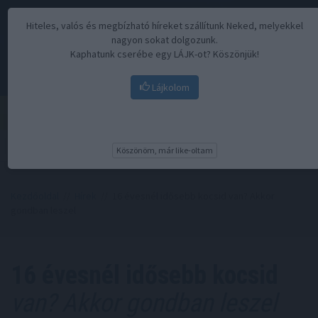
Hiteles, valós és megbízható híreket szállítunk Neked, melyekkel
nagyon sokat dolgozunk.
Kaphatunk cserébe egy LÁJK-ot? Köszönjük!
Lájkolom
Menü
Köszönöm, már like-oltam
Kezdőoldal
//
Hírek
// 16 évesnél idősebb kocsid van? Akkor
gondban leszel
16 évesnél idősebb kocsid
van? Akkor gondban leszel