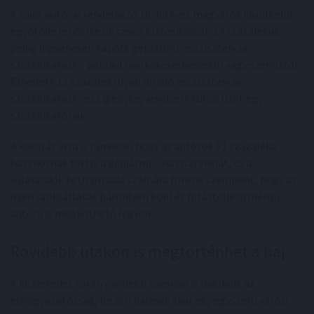
A saját autóval rendelkező 18–69 éves magyarok körülbelül
egyötöde rendelkezik casco biztosítással, 14 százalékuk
pedig ingyenesen kapott gépjármű-asszisztencia
szolgáltatást – például márkakereskedéstől vagy szerviztől.
Emellett 13 százalék olyan önálló asszisztencia-
szolgáltatást vesz igénybe, amelyért külön fizet egy
szolgáltatónak.
A kutatás arra is rámutat, hogy az autósok 91 százaléka
hasznosnak tartja a gépjármű-asszisztenciát, és a
válaszadók kétharmada számára fontos szempont, hogy az
ilyen szolgáltatás bármilyen korú és futásteljesítményű
autóra is megköthető legyen.
Rövidebb utakon is megtörténhet a baj
A közlekedés során rövidebb távokon is indokolt az
elővigyázatosság, hiszen baleset akár egy egyszerű városi