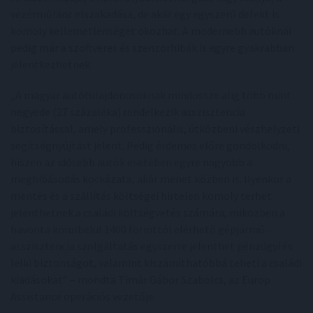
vezérműlánc elszakadása, de akár egy egyszerű defekt is
komoly kellemetlenséget okozhat. A modernebb autóknál
pedig már a szoftveres és szenzorhibák is egyre gyakrabban
jelentkezhetnek.
„A magyar autótulajdonosoknak mindössze alig több mint
negyede (27 százaléka) rendelkezik asszisztencia
biztosítással, amely professzionális, útközbeni vészhelyzeti
segítségnyújtást jelent. Pedig érdemes előre gondolkodni,
hiszen az idősebb autók esetében egyre nagyobb a
meghibásodás kockázata, akár menet közben is. Ilyenkor a
mentés és a szállítás költségei hirtelen komoly terhet
jelenthetnek a családi költségvetés számára, miközben a
havonta körülbelül 1400 forinttól elérhető gépjármű-
asszisztencia szolgáltatás egyszerre jelenthet pénzügyi és
lelki biztonságot, valamint kiszámíthatóbbá teheti a családi
kiadásokat” – mondta Timár Gábor Szabolcs, az Europ
Assistance operációs vezetője.