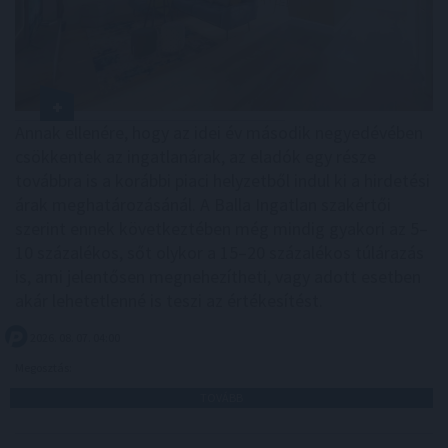
Annak ellenére, hogy az idei év második negyedévében
csökkentek az ingatlanárak, az eladók egy része
továbbra is a korábbi piaci helyzetből indul ki a hirdetési
árak meghatározásánál. A Balla Ingatlan szakértői
szerint ennek következtében még mindig gyakori az 5–
10 százalékos, sőt olykor a 15–20 százalékos túlárazás
is, ami jelentősen megnehezítheti, vagy adott esetben
akár lehetetlenné is teszi az értékesítést.
2026. 08. 07. 04:00
Megosztás:
TOVÁBB