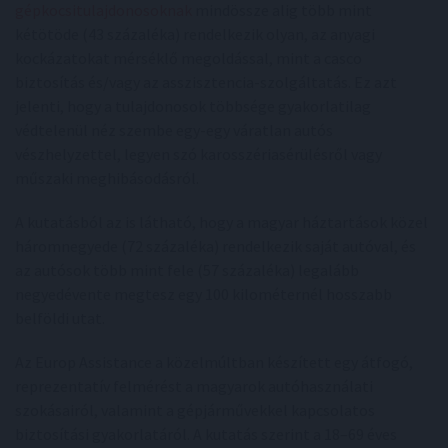
gépkocsitulajdonosoknak
mindössze alig több mint
kétötöde (43 százaléka) rendelkezik olyan, az anyagi
kockázatokat mérséklő megoldással, mint a casco
biztosítás és/vagy az asszisztencia-szolgáltatás. Ez azt
jelenti, hogy a tulajdonosok többsége gyakorlatilag
védtelenül néz szembe egy-egy váratlan autós
vészhelyzettel, legyen szó karosszériasérülésről vagy
műszaki meghibásodásról.
A kutatásból az is látható, hogy a magyar háztartások közel
háromnegyede (72 százaléka) rendelkezik saját autóval, és
az autósok több mint fele (57 százaléka) legalább
negyedévente megtesz egy 100 kilométernél hosszabb
belföldi utat.
Az Europ Assistance a közelmúltban készített egy átfogó,
reprezentatív felmérést a magyarok autóhasználati
szokásairól, valamint a gépjárművekkel kapcsolatos
biztosítási gyakorlatáról. A kutatás szerint a 18–69 éves