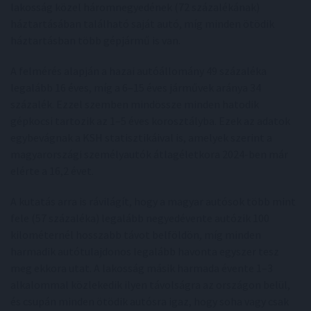
lakosság közel háromnegyedének (72 százalékának)
háztartásában található saját autó, míg minden ötödik
háztartásban több gépjármű is van.
A felmérés alapján a hazai autóállomány 49 százaléka
legalább 16 éves, míg a 6–15 éves járművek aránya 34
százalék. Ezzel szemben mindössze minden hatodik
gépkocsi tartozik az 1–5 éves korosztályba. Ezek az adatok
egybevágnak a KSH statisztikáival is, amelyek szerint a
magyarországi személyautók átlagéletkora 2024-ben már
elérte a 16,2 évet.
A kutatás arra is rávilágít, hogy a magyar autósok több mint
fele (57 százaléka) legalább negyedévente autózik 100
kilométernél hosszabb távot belföldön, míg minden
harmadik autótulajdonos legalább havonta egyszer tesz
meg ekkora utat. A lakosság másik harmada évente 1–3
alkalommal közlekedik ilyen távolságra az országon belül,
és csupán minden ötödik autósra igaz, hogy soha vagy csak