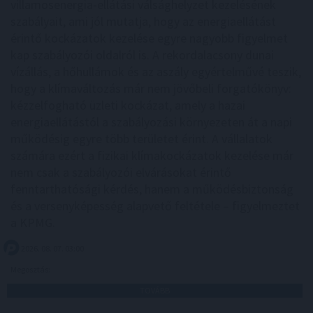
villamosenergia-ellátási válsághelyzet kezelésének
szabályait, ami jól mutatja, hogy az energiaellátást
érintő kockázatok kezelése egyre nagyobb figyelmet
kap szabályozói oldalról is. A rekordalacsony dunai
vízállás, a hőhullámok és az aszály egyértelművé teszik,
hogy a klímaváltozás már nem jövőbeli forgatókönyv:
kézzelfogható üzleti kockázat, amely a hazai
energiaellátástól a szabályozási környezeten át a napi
működésig egyre több területet érint. A vállalatok
számára ezért a fizikai klímakockázatok kezelése már
nem csak a szabályozói elvárásokat érintő
fenntarthatósági kérdés, hanem a működésbiztonság
és a versenyképesség alapvető feltétele – figyelmeztet
a KPMG.
2026. 08. 07. 03:00
Megosztás:
TOVÁBB