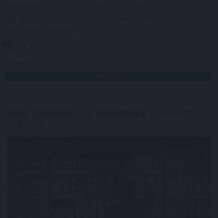
elmaradt az előző év azonos időszakitól - közölte a
gyógyszeripari vállalat a Budapesti Értéktőzsde (BÉT)
honlapján pénteken.
2026. 08. 07. 14:00
Megosztás:
TOVÁBB
KSH: júliusban 1,2 százalékra
csökkent az
infláció