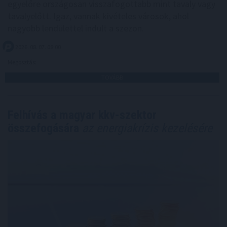
egyelőre országosan visszafogottabb mint tavaly vagy
tavalyelőtt. Igaz, vannak kivételes városok, ahol
nagyobb lendülettel indult a szezon.
2026. 08. 07. 08:00
Megosztás:
TOVÁBB
Felhívás a magyar kkv-szektor
összefogására
az energiakrízis kezelésére