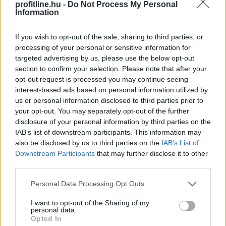
profitline.hu -
Do Not Process My Personal
Information
If you wish to opt-out of the sale, sharing to third parties, or
processing of your personal or sensitive information for
targeted advertising by us, please use the below opt-out
section to confirm your selection. Please note that after your
opt-out request is processed you may continue seeing
interest-based ads based on personal information utilized by
Háromnapi csökkenés után, az emelkedő olajárak és az
us or personal information disclosed to third parties prior to
your opt-out. You may separately opt-out of the further
amerikai munkaerőpiac stabilitását mutató adatok
disclosure of your personal information by third parties on the
hatására az amerikai tízéves hozam újra felfelé
IAB’s list of downstream participants. This information may
mozdult csütörtökön.
also be disclosed by us to third parties on the
IAB’s List of
Downstream Participants
that may further disclose it to other
third parties.
2026. 08. 07. 11:00
Please note that this website/app uses one or more Google
Megosztás:
Personal Data Processing Opt Outs
services and may gather and store information including but
TOVÁBB
not limited to your visit or usage behaviour. You may click to
I want to opt-out of the Sharing of my
personal data.
grant or deny consent to Google and its third-party tags to
Opted In
use your data for below specified purposes in below Google