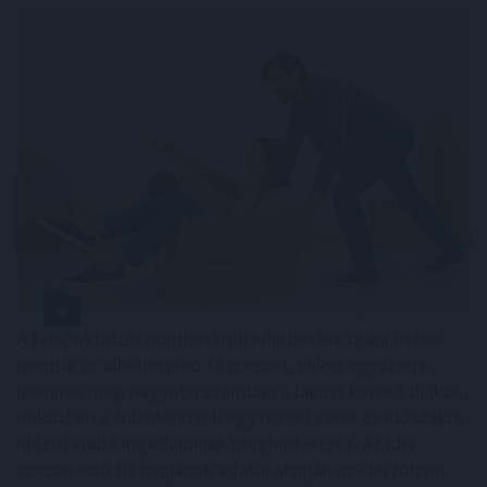
A felsőoktatási ponthatárok kihirdetése utáni hetek
jelentik az albérletpiaci főszezont, ekkor egyszerre
jelennek meg nagyobb számban a lakást kereső diákok,
miközben a tulajdonosok egy része is erre az időszakra
időzíti kiadó ingatlanának meghirdetését. Az idei
szezon első tíz napjának adatai alapján az idei roham