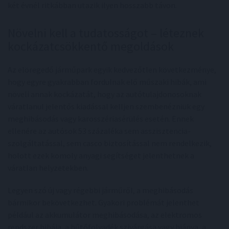
két évnél ritkábban utazik ilyen hosszabb távon.
Növelni kell a tudatosságot – léteznek
kockázatcsökkentő megoldások
Az elöregedő járműpark egyik kedvezőtlen következménye,
hogy egyre gyakrabban fordulnak elő műszaki hibák, ami
növeli annak kockázatát, hogy az autótulajdonosoknak
váratlanul jelentős kiadással kelljen szembenézniük egy
meghibásodás vagy karosszériasérülés esetén. Ennek
ellenére az autósok 53 százaléka sem asszisztencia-
szolgáltatással, sem casco biztosítással nem rendelkezik,
holott ezek komoly anyagi segítséget jelenthetnek a
váratlan helyzetekben.
Legyen szó új vagy régebbi járműről, a meghibásodás
bármikor bekövetkezhet. Gyakori problémát jelenthet
például az akkumulátor meghibásodása, az elektromos
rendszer hibája, a hűtőfolyadék szivárgása vagy hiánya, a