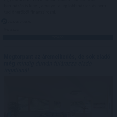
beruházás is lehet, amelyet a legtöbb háztartás nem
tud önerőből finanszírozni.
2026. 08. 07. 05:00
Megosztás:
TOVÁBB
Megtorpant az áremelkedés, de sok eladó
még
mindig durván túlárazza eladó
ingatlanát