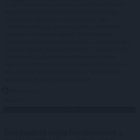
A robotfűnyíró mikro-nyírása: A robot nem hetente
egyszer nyírja le a pázsitot, hanem naponta vagy
kétnaponta végighalad a gyep egészén. Nem
centimétereket vág, hanem csupán 1-2 millimétert
csippent le a fűszálak végéből. Mivel a levágott
darabkák mikroszkopikus méretűek, nem maradnak a
fűszálak tetején. Azonnal lehullanak a fűszálak közé,
közvetlenül a talaj felszínére. Mivel szinte teljes
egészében vízből és szerves anyagból állnak, napokon -
sőt, a meleg nyári napokon órákon - belül teljesen
elbomlanak és nyomtalanul eltűnnek.
2026. 08. 07. 06:00
Megosztás:
TOVÁBB
Energiaválság idején felértékelődnek a