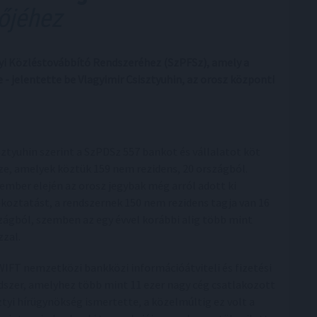
őjéhez
yi Közléstovábbító Rendszeréhez (SzPFSz), amely a
 - jelentette be Vlagyimir Csisztyuhin, az orosz központi
sztyuhin szerint a SzPDSz 557 bankot és vállalatot köt
ze, amelyek köztük 159 nem rezidens, 20 országból.
ember elején az orosz jegybak még arról adott ki
ékoztatást, a rendszernek 150 nem rezidens tagja van 16
zágból, szemben az egy évvel korábbi alig több mint
zzal.
WIFT nemzetközi bankközi információátviteli és fizetési
dszer, amelyhez több mint 11 ezer nagy cég csatlakozott
ztyi hírügynökség ismertette, a közelmúltig ez volt a