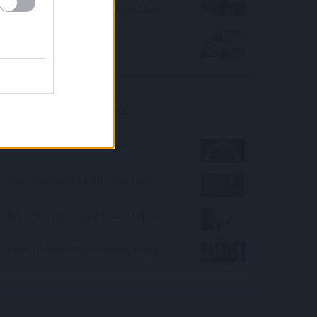
befektetés a háború árnyékában?
Így vásároljuk meg első
ingatlanunkat!
Kalkulátor ajánló
Forma 1-es versenypályák
Milyen kutyafajta illik hozzám?
Retro üzenet - meg tudod fejteni?
Mennyit kell félretennem, hogy...?