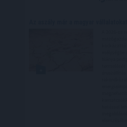
Az aszály már a magyar vállalatoka
A 2026-os r
mezőgazdas
kockázattá 
mélységbe sü
hiánya pedi
termelését 
áruszállítá
rekordközel
energiaimpo
megnehezít
kamatcsökke
hatással leh
megoldások
elemzésébe