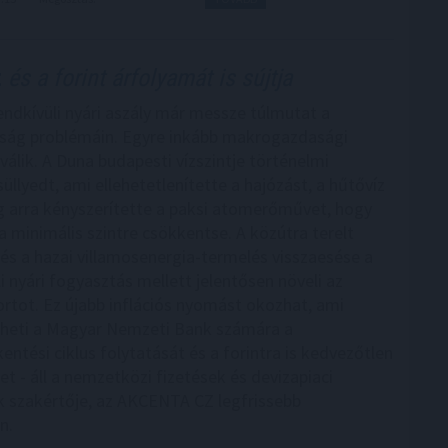
t
és a forint árfolyamát is sújtja
endkívüli nyári aszály már messze túlmutat a
ág problémáin. Egyre inkább makrogazdasági
válik. A Duna budapesti vízszintje történelmi
llyedt, ami ellehetetlenítette a hajózást, a hűtővíz
g arra kényszerítette a paksi atomerőművet, hogy
a minimális szintre csökkentse. A közútra terelt
s és a hazai villamosenergia-termelés visszaesése a
i nyári fogyasztás mellett jelentősen növeli az
rtot. Ez újabb inflációs nyomást okozhat, ami
heti a Magyar Nemzeti Bank számára a
ntési ciklus folytatását és a forintra is kedvezőtlen
et - áll a nemzetközi fizetések és devizapiaci
 szakértője, az AKCENTA CZ legfrissebb
n.