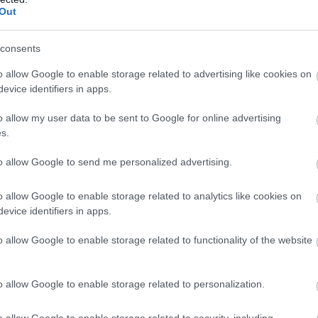
borúk gazdasági következményeiről beszélünk,
Out
z olaj- és üzemanyagárak emelkedésére gondolnak.
zoros körüli geopolitikai feszültség azonban a
consents
látási láncokon keresztül számos hétköznapi termék
lheti. A magasabb energia-, szállítási és
o allow Google to enable storage related to advertising like cookies on
ltségek idővel megjelennek a fogyasztói árakban,
evice identifiers in apps.
ermékek esetében is, amelyeket nem a konfliktus
o allow my user data to be sent to Google for online advertising
llítanak elő. A helyzet lehetséges hatásait a
s.
gon is elérhető globális befektetési alkalmazás, az
ője, Leisztner Dávid elemezte.
to allow Google to send me personalized advertising.
9:00
Megosztás:
TOVÁBB
o allow Google to enable storage related to analytics like cookies on
evice identifiers in apps.
ó nyer, kifelé
tolódik a drágább
o allow Google to enable storage related to functionality of the website
 a drágább ingatlanok földrajza: a 100 millió forint
o allow Google to enable storage related to personalization.
tlanok iránti kereslet a főváros helyett egyre inkább
áció felé fordul. A Duna House első féléves
o allow Google to enable storage related to security, including