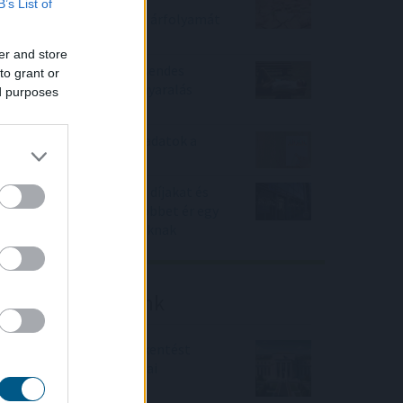
Az aszály már a magyar
B’s List of
vállalatokat és a forint árfolyamát
is sújtja
er and store
Hogyan válasszunk a csendes
to grant or
elvonulás és a pörgős nyaralás
ed purposes
között
Gyenge magyar makroadatok a
második negyedévre
Durvul a verseny: nullás díjakat és
százezer forintnál is többet ér egy
új céges ügyfél a bankoknak
Friss elemzéseink
Fokozatos kamatcsökkentést
támogatnak az amerikai
jegybankárok