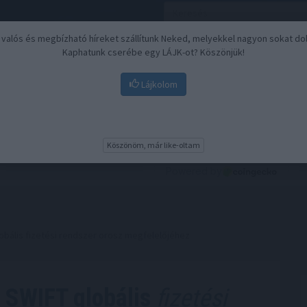
, valós és megbízható híreket szállítunk Neked, melyekkel nagyon sokat do
Kaphatunk cserébe egy LÁJK-ot? Köszönjük!
Lájkolom
Nyugdíj
Biztosítási befektetések
BU
Köszönöm, már like-oltam
obális fizetési rendszer orosz megfelelőjéhez
a SWIFT globális
fizetési