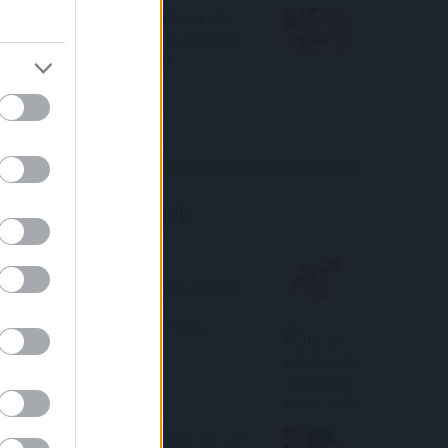
Örülhetnek a Richter befektetők -
piaci konszenzus feletti számokat
közölt a tőzsdei vállalat
4IG elemzés
Richter elemzés
Befektetési tippek
Nincs, ami tompítsa a
kamatemelést a lakáshitel piacon
Külföldi kötvények vásárlása,
tanácsadás
Arany, ingatlan, részvények: mi a jó