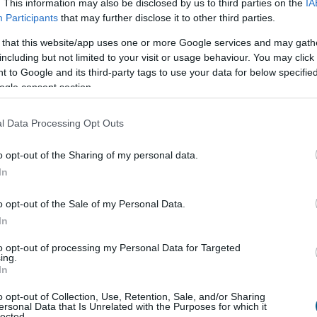
. This information may also be disclosed by us to third parties on the
IA
1:00
Megosztás:
TOVÁBB
Participants
that may further disclose it to other third parties.
 that this website/app uses one or more Google services and may gath
including but not limited to your visit or usage behaviour. You may click 
élén a magyar csemegekukorica
 to Google and its third-party tags to use your data for below specifi
ogle consent section.
a növekvő költségek és a csökkenő jövedelmezőség
csemegekukorica továbbra is kiszámítható termelési
l Data Processing Opt Outs
 jelenthet a hazai gazdálkodóknak. A Syngenta
agyar ágazat jövőjének kulcsa az öntözés
o opt-out of the Sharing of my personal data.
 a szélsőséges időjárást jól viselő fajták használata
In
ési hatékonyság növelése lehet.
o opt-out of the Sale of my Personal Data.
0:00
Megosztás:
TOVÁBB
In
to opt-out of processing my Personal Data for Targeted
ing.
In
így drágíthatja
meg a Hormuzi-szoros
o opt-out of Collection, Use, Retention, Sale, and/or Sharing
ersonal Data that Is Unrelated with the Purposes for which it
lected.