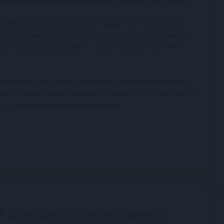
 szinte minden banki tranzakciója ezen keresztül zajlott.
ezték kilátásba, hogy Oroszországot a Krím elcsatolása
ákat kezdett létrehozni, köztük az SzPFSz-t. Az ukrajnai
at leválasztották a SWIFT-ről, ezt követően az SzPFSz
szen Karimi, az iráni központi bank igazgatóhelyettesen
lta pénzügyi közléstovábbító rendszerét, és most már a
 az egymás közötti kommunikációhoz.
i
tárgyalásokat a bértranszparencia