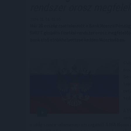
rendszer orosz megfelel
2024. 01. 16. 21:30
Már 20 ország csatlakozott a Bank Rosszii Pénzüg
SWIFT globális fizetési rendszer orosz megfelelője
bank első elnökhelyettese kedden Moszkvában.
Csi
öss
Dec
táj
ors
szá
A S
ren
a világ szinte valamennyi országából. A RIA Novos