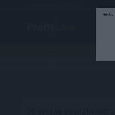
2026. augusztus 6., csütörtök - Berta
Hiteles
Hírek
Tőzsde
Kriptovaluta
Stabilcoin
Kezdőoldal
//
Hírek
// 20 ország csatlakozott a SWIFT gl
20 ország csatlakozott 