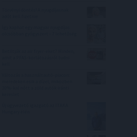
Törvényi döntés! A nyugdíjasnak
adót kell fizetnie
Így kaphat egy magyar nyugdíjas
olcsóbban gyógyszert - 7 lehetőség
Betiltják az air fryer-eket? Minden,
amit a PFAS-korlátozásról tudni
kell
Változás a használtautó-piacon:
meredeken esik a dízel, miközben
30%-kal nőtt a zöld autók iránti
kereslet
Új ügyvezető igazgató az ITAKA
Hungary élén