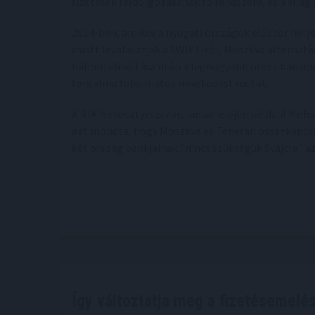
fizetések feldolgozásának fő rendszere, és a világ
2014-ben, amikor a nyugati országok először hely
miatt leválasztják a SWIFT-ről, Moszkva alternatív
háború elindítása után a legnagyobb orosz bankok
forgalma folyamatos növekedést mutat.
A RIA Novosztyi szerint január elején például Moh
azt mondta, hogy Moszkva és Teherán összekapcso
két ország bankjainak "nincs szükségük Svájcra"
Így változtatja meg a fizetésemelés