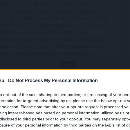
gon is új korszakot hoz az Európai Unió
rencia-szabályozása, amely minden eddiginél
á teszi a vállalati javadalmazást: a munkavállalók
gal kérhetik ki munkáltatójuktól az azonos értékű
ők átlagos bérét. A WHC szakértői arra
tnek, hogy az új irányelv nemcsak a bértárgyalások
 változtatja meg, de komoly adminisztrációs és
elkészülést is megkövetel a hazai cégektől.
2:00
Megosztás:
TOVÁBB
.hu -
Do Not Process My Personal Information
k a halgazdálkodók
to opt-out of the sale, sharing to third parties, or processing of your per
i hőség és szárazság közepette a halgazdálkodók
formation for targeted advertising by us, please use the below opt-out s
egnagyobb hozamra törekszenek, a vészhelyzet
r selection. Please note that after your opt-out request is processed y
t próbálják megelőzni minden eszközzel - közölte az
eing interest-based ads based on personal information utilized by us or
törtökön a Magyar Akvakultúra és Halászati
disclosed to third parties prior to your opt-out. You may separately opt-
 Szervezet (MA-HAL).
losure of your personal information by third parties on the IAB’s list of