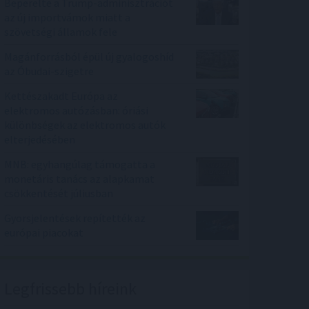
Beperelte a Trump-adminisztrációt
az új importvámok miatt a
szövetségi államok fele
Magánforrásból épül új gyalogoshíd
az Óbudai-szigetre
Kettészakadt Európa az
elektromos autózásban: óriási
különbségek az elektromos autók
elterjedésében
MNB: egyhangúlag támogatta a
monetáris tanács az alapkamat
csökkentését júliusban
Gyorsjelentések repítették az
európai piacokat
Legfrissebb híreink