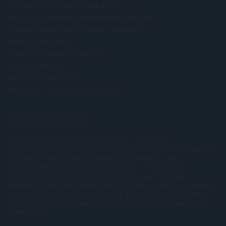
Munkabér összehasonlító kalkulátor
Ingatlan vásárlásakor fizetendő illeték kalkulátor
Mennyi cégautó adót kell fizetni? - kalkulátor
Albérlet adó kalkulátor
Értesz a tőzsdéhez? - kalkulátor
Annuitás kalkulátor
Mikor leszek nyugdíjas?
Mennyi időm van még hátra az életből?
BEFEKTETŐKNEK
Elemzéseink és végkövetkeztetéseink a ProfitLine.hu
elemzőcsapatának véleményét tükrözi, és nem veszik figyelembe az
egyes befektetők egyéni igényeit a hozamelvárás vagy
kockázatvállalási hajlandóság tekintetében. A megjelenített
információk nem minősíthetők befektetési tanácsadásnak,
befektetési ajánlásnak, értékpapír jegyzésére, vételére, eladására
vonatkozó felhívásnak, azok kizárólag tájékoztatásul szolgálnak. A
befektető által hozott döntés következményei Társaságunkra nem
háríthatók át.