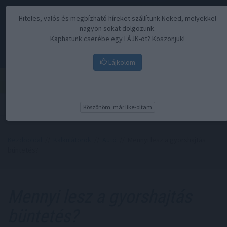
Hiteles, valós és megbízható híreket szállítunk Neked, melyekkel
nagyon sokat dolgozunk.
Kaphatunk cserébe egy LÁJK-ot? Köszönjük!
Lájkolom
Menü
Köszönöm, már like-oltam
Kezdőoldal
//
Kalkulátorok
//
Autó
// Mennyi lesz a gyorshajtás
büntetés?
Mennyi lesz a gyorshajtás
büntetés?