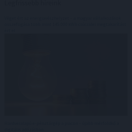
Legfrissebb híreink
Véget ért az energiavészhelyzet – a magyar vállalkozások
összefogása több mint 145 000 kWh csúcsidei megtakarítást
ért el
Hardveralapú e-pénztárgép a piacon – újabb mérföldkő a
digitális adózásban