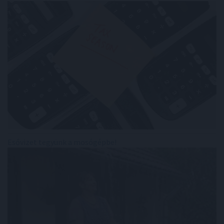
Esővizet tegyünk a mosógépbe!