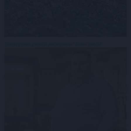
Tényleg nem a sörtől van a sörhas? Akkor mitől?