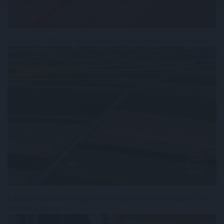
Változik az állami földek átmeneti hasznosításának rendje
Kapitány István: a magyarok 84 százaléka csatlakozott az
összefogáshoz