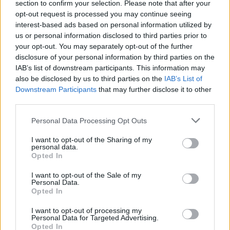
section to confirm your selection. Please note that after your
opt-out request is processed you may continue seeing
interest-based ads based on personal information utilized by
us or personal information disclosed to third parties prior to
your opt-out. You may separately opt-out of the further
disclosure of your personal information by third parties on the
IAB’s list of downstream participants. This information may
also be disclosed by us to third parties on the
IAB’s List of
Downstream Participants
that may further disclose it to other
third parties.
Törvényi döntés! Ennyi lesz a nyugdíjkorhatár 2027-ben
Please note that this website/app uses one or more Google
Personal Data Processing Opt Outs
services and may gather and store information including but
not limited to your visit or usage behaviour. You may click to
I want to opt-out of the Sharing of my
personal data.
grant or deny consent to Google and its third-party tags to
Opted In
use your data for below specified purposes in below Google
consent section.
I want to opt-out of the Sale of my
Personal Data.
Opted In
I want to opt-out of processing my
Personal Data for Targeted Advertising.
Opted In