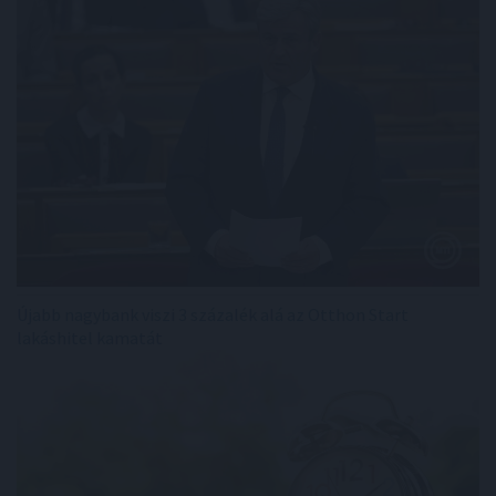
Újabb nagybank viszi 3 százalék alá az Otthon Start
lakáshitel kamatát