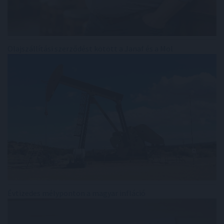
Olajszállítási szerződést kötött a Janaf és a Mol
Évtizedes mélyponton a magyar infláció