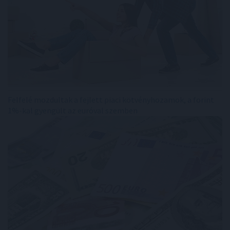
Felfelé mozdultak a fejlett piaci kötvényhozamok, a forint
1%-kal gyengült az euróval szemben