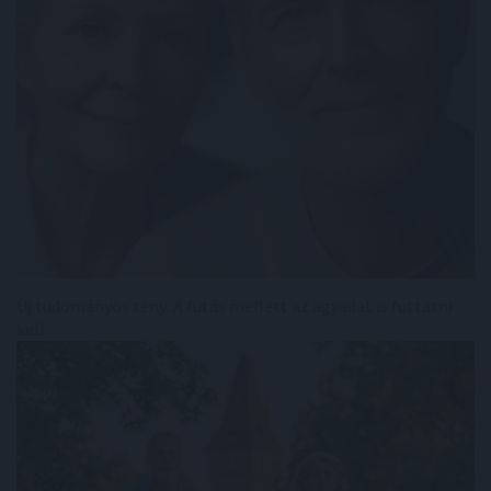
Új tudományos tény: A futás mellett az agyadat is futtatni
kell