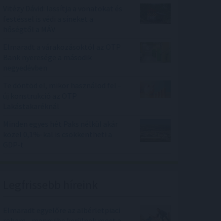
Vitézy Dávid: lassítja a vonatokat és
festéssel is védi a síneket a
hőségtől a MÁV
Elmaradt a várakozásoktól az OTP
Bank nyeresége a második
negyedévben
Te döntöd el, mikor használod fel –
új konstrukció az OTP
Lakástakaréknál
Minden egyes hét Paks nélkül akár
közel 0,1%-kal is csökkentheti a
GDP-t
Legfrissebb híreink
Elmaradt egyelőre az albérletpiaci
roham - mennyibe kerülnek most a