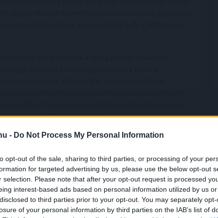
koztatón (amely a Karikó Katalin és Krausz Ferenc Nobel-
iatt megrendezett esemény okán a szokásosnál egy órával
lapkamat a félév végére kommunikált 6,75-7,00%-os sáv
 kockázatok, amik szűkítik a mozgásteret a második
ás egyértelművé tette, hogy új szakasz nyílik a
tás megváltozott: a Monetáris Tanács az inflációs
lását figyelembe véve körültekintően és adatvezérelten
 dezinfláción és az árstabilitás fenntartható elérésén
 stabilitásának fenntartása is.
.hu -
Do Not Process My Personal Information
, Európában is megemelkedett a volatilitás az európai
tti várható divergencia óvatos monetáris politikát
to opt-out of the sale, sharing to third parties, or processing of your per
n magasak lehetnek, ami csökkenti a feltörekvő piaci
formation for targeted advertising by us, please use the below opt-out s
r selection. Please note that after your opt-out request is processed y
eing interest-based ads based on personal information utilized by us or
 árazása miatt emelkedett májusban, ugyanakkor az
disclosed to third parties prior to your opt-out. You may separately opt-
ése a második negyedévben megállt és az év végére
losure of your personal information by third parties on the IAB’s list of
eranciasávon kívül van. Az inflációs várakozások