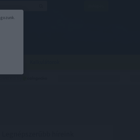
Belépés
lgozunk.
BOR
BIRS
Kalkulátorok
Legnépszerűbb híreink