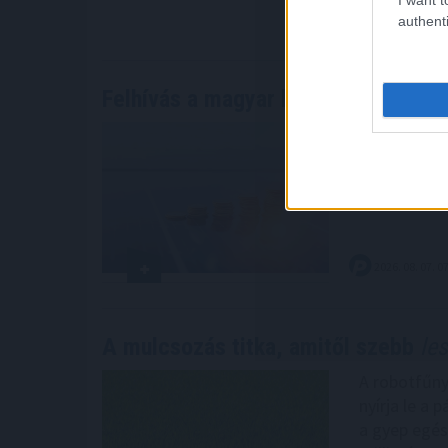
2026. 08. 07. 0
authenti
Felhívás a magyar kkv-szektor öss
Elindult a 
(MEVA), amel
válhassanak
2026. 08. 07. 0
A mulcsozás titka, amitől szebb
les
A robotfűny
nyírja le a
a gyep egés