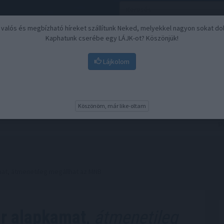
, valós és megbízható híreket szállítunk Neked, melyekkel nagyon sokat do
Kaphatunk cserébe egy LÁJK-ot? Köszönjük!
Lájkolom
Nyugdíj
Biztosítási befektetések
BU
Köszönöm, már like-oltam
at, átmenetileg megállhat az MNB
r alapkamat,
átmenetileg