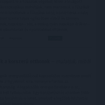
csippent le a fűszálak végéből. Mivel a levágott
ikroszkopikus méretűek, nem maradnak a fűszálak
nnal lehullanak a fűszálak közé, közvetlenül a talaj
Mivel szinte teljes egészében vízből és szerves
lnak, napokon - sőt, a meleg nyári napokon órákon -
sen elbomlanak és nyomtalanul eltűnnek.
6:00
Megosztás:
TOVÁBB
ek a korszerű otthonok
– mutatjuk, miből
apok energiaellátással kapcsolatos eseményei ismét
ták a figyelmet arra, mennyire fontos az
konyság. A legolcsóbb energia továbbra is az,
 kell felhasználni. Egy korszerűsítés azonban több
tos beruházás is lehet, amelyet a legtöbb háztartás
rőből finanszírozni.