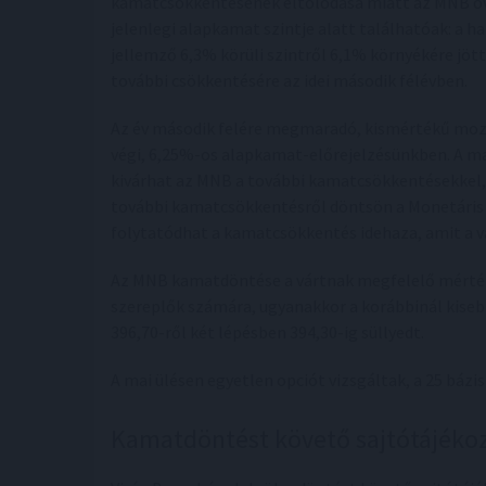
kamatcsökkentésének eltolódása miatt az MNB óv
jelenlegi alapkamat szintje alatt találhatóak: a 
jellemző 6,3% körüli szintről 6,1% környékére jött
további csökkentésére az idei második félévben.
Az év második felére megmaradó, kismértékű mozg
végi, 6,25%-os alapkamat-előrejelzésünkben. A ma
kivárhat az MNB a további kamatcsökkentésekkel,
további kamatcsökkentésről döntsön a Monetáris T
folytatódhat a kamatcsökkentés idehaza, amit a 
Az MNB kamatdöntése a vártnak megfelelő mértékű
szereplők számára, ugyanakkor a korábbinál kis
396,70-ről két lépésben 394,30-ig süllyedt.
A mai ülésen egyetlen opciót vizsgáltak, a 25 b
Kamatdöntést követő sajtótájéko