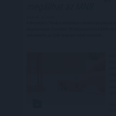
megállhat az MNB
2024. 06. 18. 22:30
A Monetáris Tanács mai ülésén várakozásunknak m
alapkamatot. Emellett 25 bázisponttal 6,00%-ra h
mérsékelte az O/N fedezett hitel kamatát.
A j
báz
azo
oka
az 
pia
cél
Azo
for