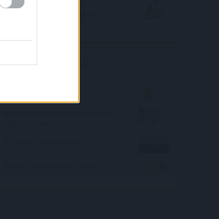
Vállalati piacról „lopott” ötlettel
lehet kedvezőbb a lakáshitel
törlesztés
Kalkulátor ajánló
Fröccs kvíz
Mennyi pénzed hiányzik mindig hó
végén? - kalkulátor
Mit tudsz Te az Adriáról?
Melyik ládikóban van a kincs?