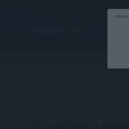
2026. augusztus 7., péntek - Ibolya
Hiteles
Hírek
Tőzsde
Kriptovaluta
Stabilcoin
Kezdőoldal
//
Hírek
// 7%-ra csökkent a magyar alapkam
7%-ra csökkent a magya