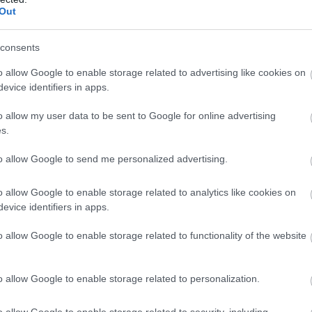
Out
consents
o allow Google to enable storage related to advertising like cookies on
evice identifiers in apps.
o allow my user data to be sent to Google for online advertising
s.
roham -
mennyibe kerülnek most a kiadó
to allow Google to send me personalized advertising.
tási ponthatárok kihirdetése utáni hetek jelentik az
o allow Google to enable storage related to analytics like cookies on
ci főszezont, ekkor egyszerre jelennek meg nagyobb
evice identifiers in apps.
akást kereső diákok, miközben a tulajdonosok egy
e az időszakra időzíti kiadó ingatlanának
o allow Google to enable storage related to functionality of the website
ét. Az idei szezon első tíz napjának adatai alapján
am egyelőre országosan visszafogottabb mint tavaly
o allow Google to enable storage related to personalization.
előtt. Igaz, vannak kivételes városok, ahol nagyobb
indult a szezon.
o allow Google to enable storage related to security, including