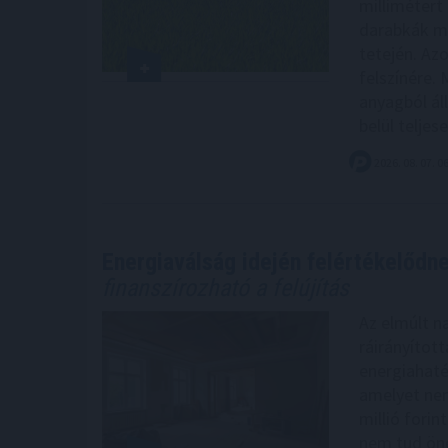
millimétert 
darabkák m
tetején. Azo
felszínére. 
anyagból ál
belül telje
2026. 08. 07. 0
Energiaválság idején felértékelődn
finanszírozható a felújítás
Az elmúlt n
ráirányítot
energiahaté
amelyet nem
millió forin
nem tud öne