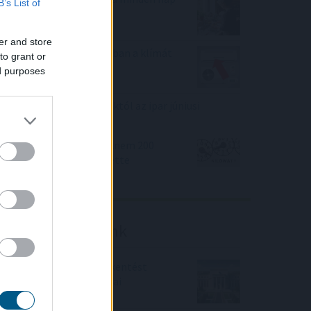
B’s List of
ugyanazt csinálod?
er and store
Hőkupola bezárult: bajban a klímát
to grant or
használók is
ed purposes
Elmaradt a várakozásoktól az ipar júniusi
teljesítménye
A magyar vegyipar csaknem 200
megawattal csökkentette
energiafelhasználását
Friss elemzéseink
Fokozatos kamatcsökkentést
támogatnak az amerikai
jegybankárok