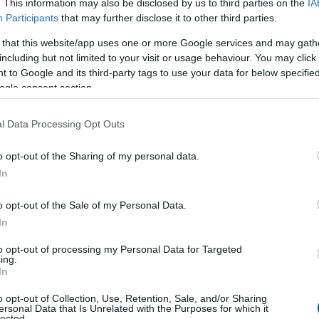
. This information may also be disclosed by us to third parties on the
IA
óvatosságot indokol. Az áremelkedés üteme várhatóan a
Participants
that may further disclose it to other third parties.
vban, annak felső széle közelében alakulhat. A nominális
 that this website/app uses one or more Google services and may gath
azt meghaladó ütemben bővülhetnek.
including but not limited to your visit or usage behaviour. You may click 
 to Google and its third-party tags to use your data for below specifi
iós kilátások, változatlan növekedési
ogle consent section.
l Data Processing Opt Outs
ózisához képest 0,5 százalékponttal javultak. Az MNB
5% közötti infláció várható. Az infláció 2025-ben és 2026-
o opt-out of the Sharing of my personal data.
In
5-ben 3,5–4,5%-kal, majd 2026-ban 3,0–4,0%-kal bővül, a
o opt-out of the Sale of my Personal Data.
prognózishoz képest. 2024-ben főként a belső kereslet
In
ét. Áprilisban a folyó fizetési mérleg többlete újabb
to opt-out of processing my Personal Data for Targeted
 következő években a jegybank korábbi várakozásánál is
ing.
In
ág Barnabás szerint. A költségvetés GDP-arányos hiánya
 3,5–4,5%, 2026-ban pedig 2,8–3,8% között lehet - áll az
o opt-out of Collection, Use, Retention, Sale, and/or Sharing
ersonal Data that Is Unrelated with the Purposes for which it
lected.