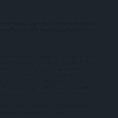
egfelelően 25 bázisponttal, 7,00%-ra csökkentette az
ozta le az O/N betéti kamatot, valamint 8,00%-ra
egybank mai döntése a megelőző két hónapban látott 50
ispontos vágáshoz képest kisebb mértékű volt. Ennek
nban elsősorban a pénzpiaci hangulat romlása volt az
. Májusban a várakozásunknak megfelelően 4%-ot tett ki
egy évre visszatekintő infláció, ami azonban elmaradt a
ci konszenzustól, így az infláció még az MNB inflációs
sávjában maradt.
nban az elmúlt napokban ismét erőteljesebbé váló
intgyengülés, valamint a Fed várható