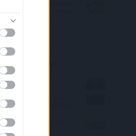
Örülhetnek a Richter befektetők -
piaci konszenzus feletti számokat
közölt a tőzsdei vállalat
4IG elemzés
Richter elemzés
Befektetési tippek
2022-ben újabb panelreneszánsz
indult a lakáspiacon
A használt lakások vásárlására
szóló csok-os szerződések aránya
19 százalékra nőtt
2022. év eleje is kamatemelést
hozott a lakáshiteleknél