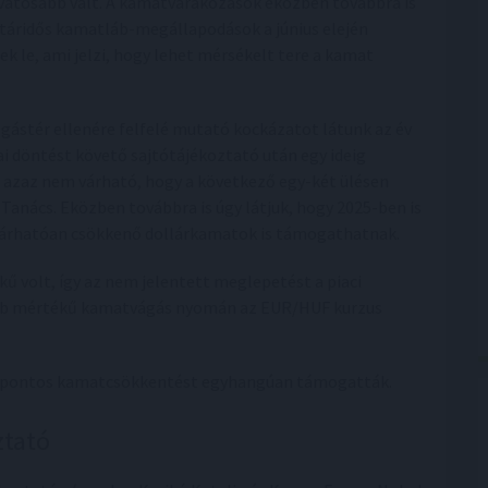
atosabb vált. A kamatvárakozások eközben továbbra is
határidős kamatláb-megállapodások a június elején
ek le, ami jelzi, hogy lehet mérsékelt tere a kamat
ástér ellenére felfelé mutató kockázatot látunk az év
i döntést követő sajtótájékoztató után egy ideig
 azaz nem várható, hogy a következő egy-két ülésen
anács. Eközben továbbra is úgy látjuk, hogy 2025-ben is
várhatóan csökkenő dollárkamatok is támogathatnak.
 volt, így az nem jelentett meglepetést a piaci
ebb mértékű kamatvágás nyomán az EUR/HUF kurzus
ázispontos kamatcsökkentést egyhangúan támogatták.
ztató