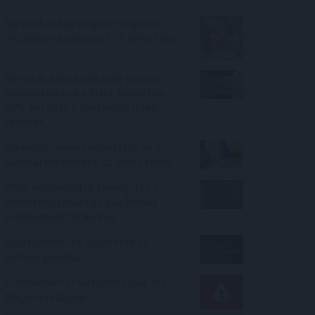
Így kaphat egy magyar nyugdíjas
olcsóbban gyógyszert - 7 lehetőség
Változás a használtautó-piacon:
meredeken esik a dízel, miközben
30%-kal nőtt a zöld autók iránti
kereslet
Személycseréket jelentette be a
katonai vezetésben az orosz elnök
MNB: egyhangúlag támogatta a
monetáris tanács az alapkamat
csökkentését júliusban
Gyorsjelentések repítették az
európai piacokat
Ki rendelhet el vízkorlátozást ma
Magyarországon?