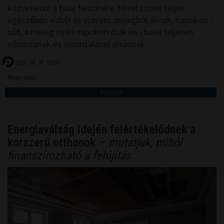
közvetlenül a talaj felszínére. Mivel szinte teljes
egészében vízből és szerves anyagból állnak, napokon -
sőt, a meleg nyári napokon órákon - belül teljesen
elbomlanak és nyomtalanul eltűnnek.
2026. 08. 07. 06:00
Megosztás:
TOVÁBB
Energiaválság idején felértékelődnek a
korszerű otthonok
– mutatjuk, miből
finanszírozható a felújítás