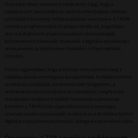
Hosszabb távon azonban a hatás attól függ, hogy a
szabályozott kereskedési és custody lehetőségek valóban
szélesebb intézményi felhasználáshoz vezetnek-e. A TRON
számára a legfontosabb stratégiai kérdés az, hogy képes
lesz-e a stablecoin-alapú tranzakciós dominanciáját
kiterjeszteni a tokenizált eszközök, a digitális elszámolási
rendszerek és az intézményi blokklánc-infrastruktúrák
irányába.
Fontos ugyanakkor, hogy a listázás nem szünteti meg a
szabályozási és versenypiaci kockázatokat. A stablecoinokra
vonatkozó szabályok, a kriptotőzsdék felügyelete, a
letétkezelési követelmények és a blokklánc-megfelelési
standardok továbbra is fejlődő területnek számítanak.
Emellett a TRON több olyan hálózattal is versenyez,
amelyek szintén a tokenizált eszközök és a dollárhoz kötött
digitális transzferek elszámolási rétegévé szeretnének válni.
Összegzés: a TRX amerikai szabályozott