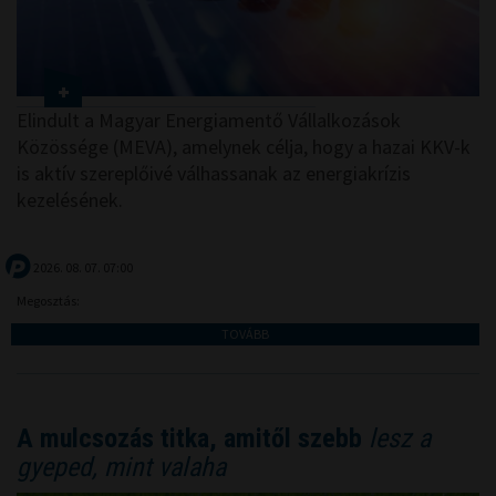
Elindult a Magyar Energiamentő Vállalkozások
Közössége (MEVA), amelynek célja, hogy a hazai KKV-k
is aktív szereplőivé válhassanak az energiakrízis
kezelésének.
2026. 08. 07. 07:00
Megosztás:
TOVÁBB
A mulcsozás titka, amitől szebb
lesz a
gyeped, mint valaha