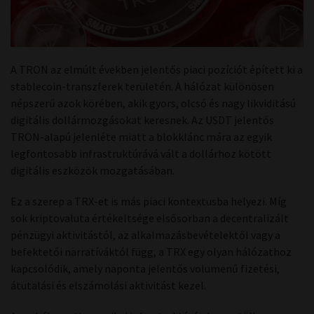
A TRON az elmúlt években jelentős piaci pozíciót épített ki a
stablecoin-transzferek területén. A hálózat különösen
népszerű azok körében, akik gyors, olcsó és nagy likviditású
digitális dollármozgásokat keresnek. Az USDT jelentős
TRON-alapú jelenléte miatt a blokklánc mára az egyik
legfontosabb infrastruktúrává vált a dollárhoz kötött
digitális eszközök mozgatásában.
Ez a szerep a TRX-et is más piaci kontextusba helyezi. Míg
sok kriptovaluta értékeltsége elsősorban a decentralizált
pénzügyi aktivitástól, az alkalmazásbevételektől vagy a
befektetői narratíváktól függ, a TRX egy olyan hálózathoz
kapcsolódik, amely naponta jelentős volumenű fizetési,
átutalási és elszámolási aktivitást kezel.