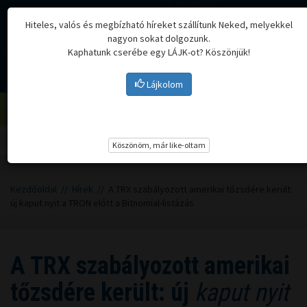
Hiteles, valós és megbízható híreket szállítunk Neked, melyekkel
nagyon sokat dolgozunk.
Kaphatunk cserébe egy LÁJK-ot? Köszönjük!
Lájkolom
Menü
Köszönöm, már like-oltam
Kezdőoldal
//
Hírek
// A TRX szabályozott amerikai tőzsdére került:
új kaput nyit a TRON előtt a Bitnomial-listázás
A TRX szabályozott amerikai
tőzsdére került: új
kaput nyit