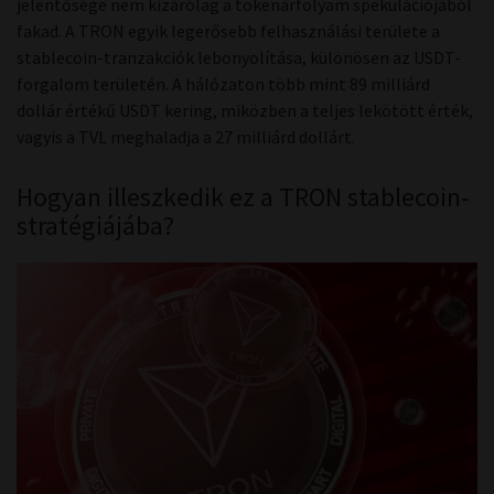
jelentősége nem kizárólag a tokenárfolyam spekulációjából
fakad. A TRON egyik legerősebb felhasználási területe a
stablecoin-tranzakciók lebonyolítása, különösen az USDT-
forgalom területén. A hálózaton több mint 89 milliárd
dollár értékű USDT kering, miközben a teljes lekötött érték,
vagyis a TVL meghaladja a 27 milliárd dollárt.
Hogyan illeszkedik ez a TRON stablecoin-
stratégiájába?