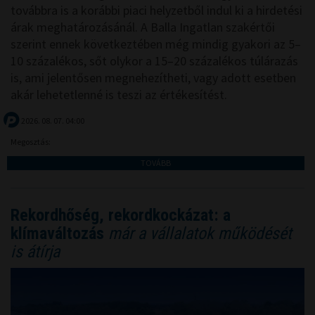
továbbra is a korábbi piaci helyzetből indul ki a hirdetési
árak meghatározásánál. A Balla Ingatlan szakértői
szerint ennek következtében még mindig gyakori az 5–
10 százalékos, sőt olykor a 15–20 százalékos túlárazás
is, ami jelentősen megnehezítheti, vagy adott esetben
akár lehetetlenné is teszi az értékesítést.
2026. 08. 07. 04:00
Megosztás:
TOVÁBB
Rekordhőség, rekordkockázat: a
klímaváltozás
már a vállalatok működését
is átírja