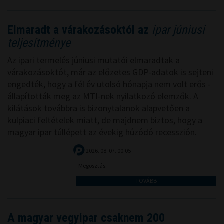
Elmaradt a várakozásoktól az
ipar júniusi
teljesítménye
Az ipari termelés júniusi mutatói elmaradtak a
várakozásoktót, már az előzetes GDP-adatok is sejteni
engedték, hogy a fél év utolsó hónapja nem volt erős -
állapították meg az MTI-nek nyilatkozó elemzők. A
kilátások továbbra is bizonytalanok alapvetően a
külpiaci feltételek miatt, de majdnem biztos, hogy a
magyar ipar túllépett az évekig húzódó recesszión.
2026. 08. 07. 00:05
Megosztás:
TOVÁBB
A magyar vegyipar csaknem 200