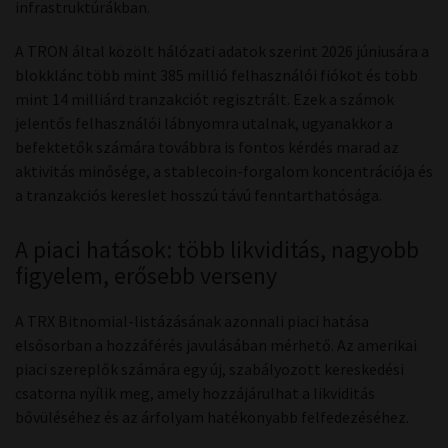
infrastruktúrákban.
A TRON által közölt hálózati adatok szerint 2026 júniusára a
blokklánc több mint 385 millió felhasználói fiókot és több
mint 14 milliárd tranzakciót regisztrált. Ezek a számok
jelentős felhasználói lábnyomra utalnak, ugyanakkor a
befektetők számára továbbra is fontos kérdés marad az
aktivitás minősége, a stablecoin-forgalom koncentrációja és
a tranzakciós kereslet hosszú távú fenntarthatósága.
A piaci hatások: több likviditás, nagyobb
figyelem, erősebb verseny
A TRX Bitnomial-listázásának azonnali piaci hatása
elsősorban a hozzáférés javulásában mérhető. Az amerikai
piaci szereplők számára egy új, szabályozott kereskedési
csatorna nyílik meg, amely hozzájárulhat a likviditás
bővüléséhez és az árfolyam hatékonyabb felfedezéséhez.