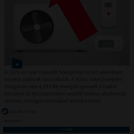
A 2026-os nyár második hőkupolája ismét jelentősen
növelte a klímák használatát. A hűtés helyszínenként
átlagosan napi 4,29 kWh energiát igényelt a Daikin
klímákat és hőszivattyúkat vezérlő Onecta alkalmazás
anonim, országos használati adatai szerint.
2026. 08. 07. 01:00
Megosztás:
TOVÁBB