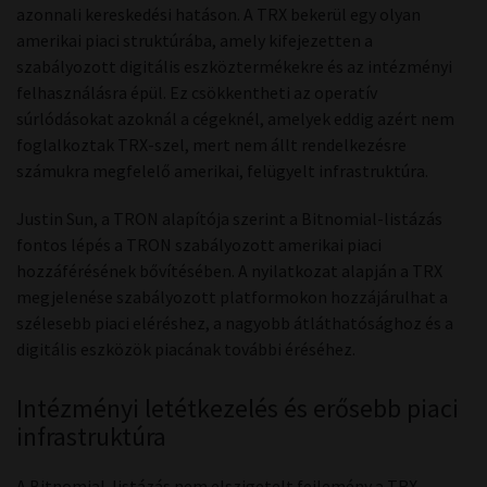
azonnali kereskedési hatáson. A TRX bekerül egy olyan
amerikai piaci struktúrába, amely kifejezetten a
szabályozott digitális eszköztermékekre és az intézményi
felhasználásra épül. Ez csökkentheti az operatív
súrlódásokat azoknál a cégeknél, amelyek eddig azért nem
foglalkoztak TRX-szel, mert nem állt rendelkezésre
számukra megfelelő amerikai, felügyelt infrastruktúra.
Justin Sun, a TRON alapítója szerint a Bitnomial-listázás
fontos lépés a TRON szabályozott amerikai piaci
hozzáférésének bővítésében. A nyilatkozat alapján a TRX
megjelenése szabályozott platformokon hozzájárulhat a
szélesebb piaci eléréshez, a nagyobb átláthatósághoz és a
digitális eszközök piacának további éréséhez.
Intézményi letétkezelés és erősebb piaci
infrastruktúra
A Bitnomial-listázás nem elszigetelt fejlemény a TRX