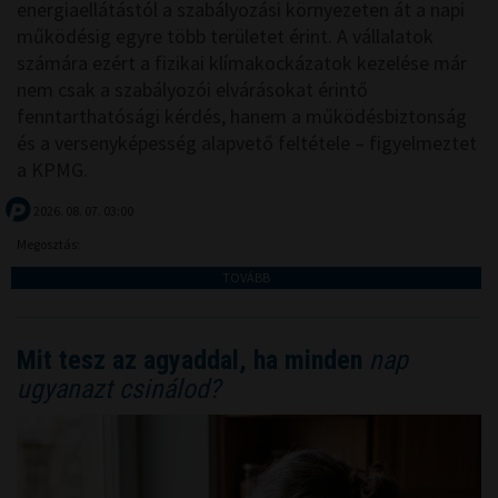
energiaellátástól a szabályozási környezeten át a napi
működésig egyre több területet érint. A vállalatok
számára ezért a fizikai klímakockázatok kezelése már
nem csak a szabályozói elvárásokat érintő
fenntarthatósági kérdés, hanem a működésbiztonság
és a versenyképesség alapvető feltétele – figyelmeztet
a KPMG.
2026. 08. 07. 03:00
Megosztás:
TOVÁBB
Mit tesz az agyaddal, ha minden
nap
ugyanazt csinálod?