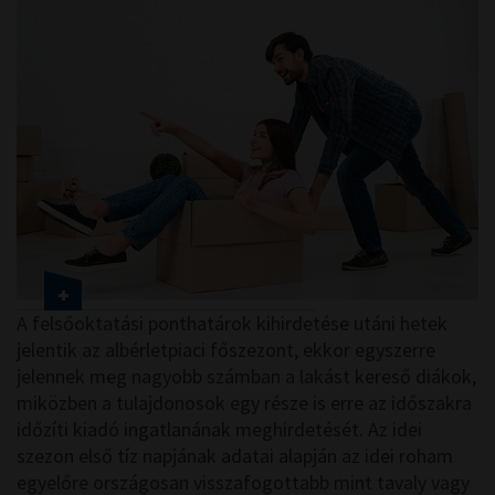
A felsőoktatási ponthatárok kihirdetése utáni hetek
jelentik az albérletpiaci főszezont, ekkor egyszerre
jelennek meg nagyobb számban a lakást kereső diákok,
miközben a tulajdonosok egy része is erre az időszakra
időzíti kiadó ingatlanának meghirdetését. Az idei
szezon első tíz napjának adatai alapján az idei roham
egyelőre országosan visszafogottabb mint tavaly vagy