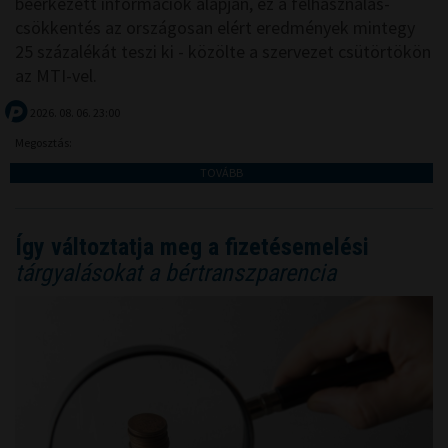
beérkezett információk alapján, ez a felhasználás-
csökkentés az országosan elért eredmények mintegy
25 százalékát teszi ki - közölte a szervezet csütörtökön
az MTI-vel.
2026. 08. 06. 23:00
Megosztás:
TOVÁBB
Így változtatja meg a fizetésemelési
tárgyalásokat a bértranszparencia