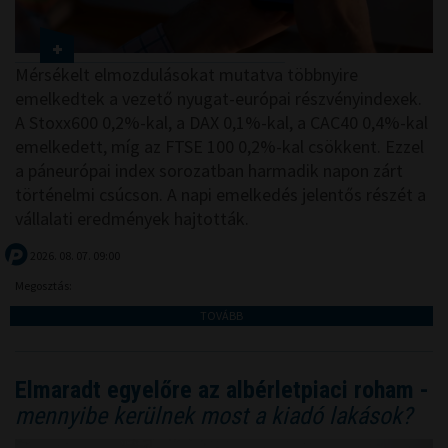
Mérsékelt elmozdulásokat mutatva többnyire
emelkedtek a vezető nyugat-európai részvényindexek.
A Stoxx600 0,2%-kal, a DAX 0,1%-kal, a CAC40 0,4%-kal
emelkedett, míg az FTSE 100 0,2%-kal csökkent. Ezzel
a páneurópai index sorozatban harmadik napon zárt
történelmi csúcson. A napi emelkedés jelentős részét a
vállalati eredmények hajtották.
2026. 08. 07. 09:00
Megosztás:
TOVÁBB
Elmaradt egyelőre az albérletpiaci roham -
mennyibe kerülnek most a kiadó lakások?