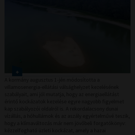
A kormány augusztus 1-jén módosította a
villamosenergia-ellátási válsághelyzet kezelésének
szabályait, ami jól mutatja, hogy az energiaellátást
érintő kockázatok kezelése egyre nagyobb figyelmet
kap szabályozói oldalról is. A rekordalacsony dunai
vízállás, a hőhullámok és az aszály egyértelművé teszik,
hogy a klímaváltozás már nem jövőbeli forgatókönyv:
kézzelfogható üzleti kockázat, amely a hazai