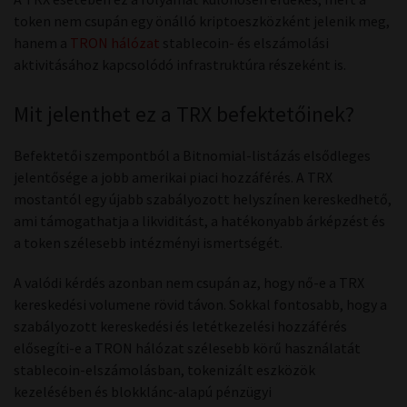
token nem csupán egy önálló kriptoeszközként jelenik meg,
hanem a
TRON hálózat
stablecoin- és elszámolási
aktivitásához kapcsolódó infrastruktúra részeként is.
Mit jelenthet ez a TRX befektetőinek?
Befektetői szempontból a Bitnomial-listázás elsődleges
jelentősége a jobb amerikai piaci hozzáférés. A TRX
mostantól egy újabb szabályozott helyszínen kereskedhető,
ami támogathatja a likviditást, a hatékonyabb árképzést és
a token szélesebb intézményi ismertségét.
A valódi kérdés azonban nem csupán az, hogy nő-e a TRX
kereskedési volumene rövid távon. Sokkal fontosabb, hogy a
szabályozott kereskedési és letétkezelési hozzáférés
elősegíti-e a TRON hálózat szélesebb körű használatát
stablecoin-elszámolásban, tokenizált eszközök
kezelésében és blokklánc-alapú pénzügyi