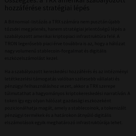
hozzáférése stratégiai lépés
A Bitnomial-listázás a TRX számára nem pusztán újabb
tőzsdei megjelenés, hanem stratégiai jelentőségű lépés a
szabályozott amerikai kriptopiaci infrastruktúra felé. A
TRON legerősebb piaci érve továbbra is az, hogy a hálózat
nagy volumenű stablecoin-forgalmat és digitális
eszközelszámolást kezel.
Ha a szabályozott kereskedési hozzáférés és az intézményi
letétkezelési támogatás valóban szélesebb vállalati és
pénzügyi felhasználáshoz vezet, akkor a TRX szerepe
túlmutathat a hagyományos kriptokereskedési narratíván. A
token így egy olyan hálózat gazdasági eszközeként
pozicionálhatja magát, amely a stablecoinok, a tokenizált
pénzügyi termékek és a határokon átnyúló digitális
elszámolások egyik meghatározó infrastruktúrája lehet.