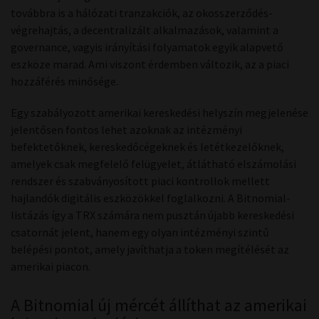
továbbra is a hálózati tranzakciók, az okosszerződés-
végrehajtás, a decentralizált alkalmazások, valamint a
governance, vagyis irányítási folyamatok egyik alapvető
eszköze marad. Ami viszont érdemben változik, az a piaci
hozzáférés minősége.
Egy szabályozott amerikai kereskedési helyszín megjelenése
jelentősen fontos lehet azoknak az intézményi
befektetőknek, kereskedőcégeknek és letétkezelőknek,
amelyek csak megfelelő felügyelet, átlátható elszámolási
rendszer és szabványosított piaci kontrollok mellett
hajlandók digitális eszközökkel foglalkozni. A Bitnomial-
listázás így a TRX számára nem pusztán újabb kereskedési
csatornát jelent, hanem egy olyan intézményi szintű
belépési pontot, amely javíthatja a token megítélését az
amerikai piacon.
A Bitnomial új mércét állíthat az amerikai