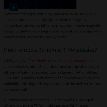
hozzáférhetőségét javíthatja, hanem a
TRON
stabilcoin-
alapú elszámolási stratégiáját is erősítheti egy olyan
időszakban, amikor az intézményi szereplők egyre nagyobb
hangsúlyt helyeznek a megfelelésre, az átláthatóságra és a
szabályozott kereskedési környezetre.
Miért fontos a Bitnomial TRX-listázása?
A
TRX, vagyis a TRON hálózat natív utility tokenje
, spot
kereskedésre került a Bitnomial amerikai kriptotőzsdén. A
Bitnomial különlegessége, hogy az Egyesült Államokban
CFTC által szabályozott tőzsdeként és elszámolóházként
működik, ami a digitális eszközök piacán kiemelten fontos
tényezővé vált.
A listázás elsősorban nem a TRX technológiai szerepét
változtatja meg a TRON blokkláncon belül. A token