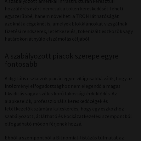
A szabályozott amerikai infrastruktúrán keresztüli
hozzáférés ezért nemcsak a token kereskedését teheti
egyszerűbbé, hanem növelheti a TRON láthatóságát
azoknál a cégeknél is, amelyek blokkláncokat vizsgálnak
fizetési rendszerek, letétkezelés, tokenizált eszközök vagy
határokon átnyúló elszámolás céljából.
A szabályozott piacok szerepe egyre
fontosabb
A digitális eszközök piacán egyre világosabbá válik, hogy az
intézményi elfogadottsághoz nem elegendő a magas
likviditás vagy a széles körű lakossági érdeklődés. Az
alapkezelők, professzionális kereskedőcégek és
letétkezelők számára kulcskérdés, hogy egy eszközhöz
szabályozott, átlátható és kockázatkezelési szempontból
elfogadható módon férjenek hozzá.
Ebből a szempontból a Bitnomial-listázás túlmutat az