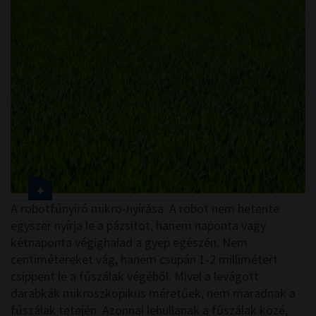
A robotfűnyíró mikro-nyírása: A robot nem hetente
egyszer nyírja le a pázsitot, hanem naponta vagy
kétnaponta végighalad a gyep egészén. Nem
centimétereket vág, hanem csupán 1-2 millimétert
csippent le a fűszálak végéből. Mivel a levágott
darabkák mikroszkopikus méretűek, nem maradnak a
fűszálak tetején. Azonnal lehullanak a fűszálak közé,