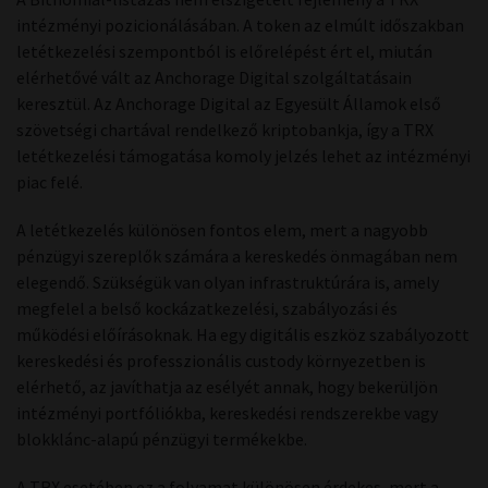
intézményi pozicionálásában. A token az elmúlt időszakban
letétkezelési szempontból is előrelépést ért el, miután
elérhetővé vált az Anchorage Digital szolgáltatásain
keresztül. Az Anchorage Digital az Egyesült Államok első
szövetségi chartával rendelkező kriptobankja, így a TRX
letétkezelési támogatása komoly jelzés lehet az intézményi
piac felé.
A letétkezelés különösen fontos elem, mert a nagyobb
pénzügyi szereplők számára a kereskedés önmagában nem
elegendő. Szükségük van olyan infrastruktúrára is, amely
megfelel a belső kockázatkezelési, szabályozási és
működési előírásoknak. Ha egy digitális eszköz szabályozott
kereskedési és professzionális custody környezetben is
elérhető, az javíthatja az esélyét annak, hogy bekerüljön
intézményi portfóliókba, kereskedési rendszerekbe vagy
blokklánc-alapú pénzügyi termékekbe.
A TRX esetében ez a folyamat különösen érdekes, mert a