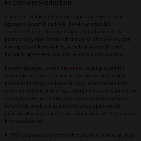
kriptokereskedésben
A chicagói székhelyű Bitnomial több szabályozott piaci
egységen keresztül működik, beleértve a tőzsdei,
elszámolóházi és clearing brokeri szolgáltatásokat. A
platform egységes infrastruktúrában kínál többek között
leveraged spot kereskedést, perpetual kontraktusokat,
határidős ügyleteket, opciókat és előrejelzési piacokat.
Ez azért lényeges, mert a
Bitnomial
modellje a digitális
eszközök esetében is olyan piaci struktúrát kínál, amely
közelebb áll a hagyományos pénzügyi intézmények által
elvárt normákhoz. A clearing, a marginolás, az elszámolás és
a szabályozott hozzáférés együttesen olyan környezetet
teremthet, amelyben az intézményi szereplők kisebb
működési kockázat mellett vizsgálhatják a TRX-hez hasonló
kriptoeszközöket.
A TRON számára ez különösen fontos, mivel a hálózat piaci