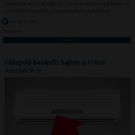
feladatok és az új ingerek — szoros összefüggésben áll
a szellemi hanyatlás alacsonyabb kockázatával .
2026. 08. 07. 02:00
Megosztás:
TOVÁBB
Hőkupola bezárult: bajban
a klímát
használók is