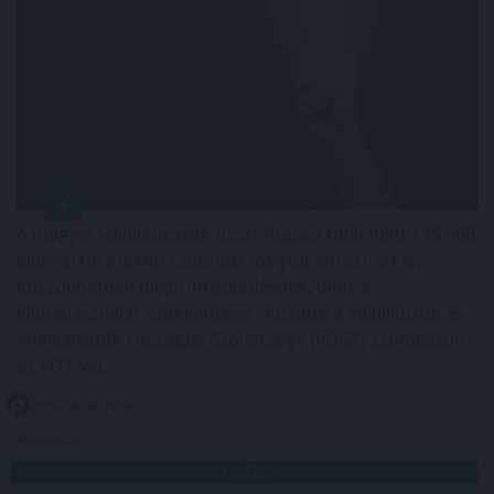
A magyar vállalkozások összefogása több mint 145 000
kilowattóra (kWh) csúcsidei megtakarítást ért el,
köszönhetően olyan intézkedésnek, mint a
klímahasználat csökkentése - közölte a Vállalkozók és
Munkáltatók Országos Szövetsége (VOSZ) szombaton
az MTI-vel.
2026. 08. 08. 19:00
Megosztás:
TOVÁBB