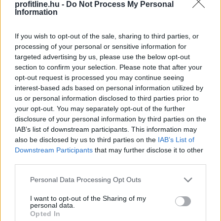
profitline.hu -
Do Not Process My Personal
Information
If you wish to opt-out of the sale, sharing to third parties, or
processing of your personal or sensitive information for
targeted advertising by us, please use the below opt-out
section to confirm your selection. Please note that after your
opt-out request is processed you may continue seeing
interest-based ads based on personal information utilized by
us or personal information disclosed to third parties prior to
your opt-out. You may separately opt-out of the further
disclosure of your personal information by third parties on the
IAB’s list of downstream participants. This information may
also be disclosed by us to third parties on the
IAB’s List of
Downstream Participants
that may further disclose it to other
A demencia világszerte több mint 57 millió embert
third parties.
érint, és ez a szám folyamatosan nő. Bár a betegség
Please note that this website/app uses one or more Google
Personal Data Processing Opt Outs
lefolyását megállító kezelés jelenleg nem áll
services and may gather and store information including but
rendelkezésre, a szellemi hanyatlás kockázatának
not limited to your visit or usage behaviour. You may click to
I want to opt-out of the Sharing of my
personal data.
csökkentése a tudományos közösség szerint már most
grant or deny consent to Google and its third-party tags to
Opted In
is lehetséges.
use your data for below specified purposes in below Google