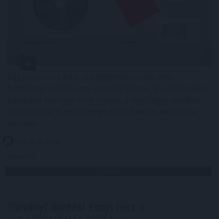
Egy korszerű háztartási légkondicionáló nem
feltétlenül számít nagy energiafalónak, ám a helytelen
használat könnyen több tízezer, szélsőséges esetben
akár 100 000 forintot meghaladó felesleges kiadást
okozhat.
2026. 08. 09. 02:00
Megosztás:
TOVÁBB
Törvényi döntés! Ennyi lesz
a