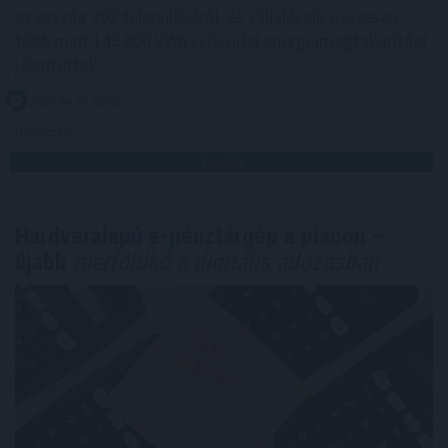
az ország 202 településéről, és vállalásaik összesen
több mint 145 000 kWh csúcsidei energiamegtakarítást
jelentettek.
2026. 08. 09. 05:00
Megosztás:
TOVÁBB
Hardveralapú e-pénztárgép a piacon –
újabb
mérföldkő a digitális adózásban