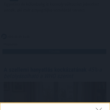
Egyetlen év különbség is komoly változást jelenthet
annak, aki már a nyugdíjba vonulását tervezi.
2026. 08. 09. 01:00
Megosztás:
TOVÁBB
A szellemi hanyatlás kockázatának
45%-a
befolyásolható a WHO szerint