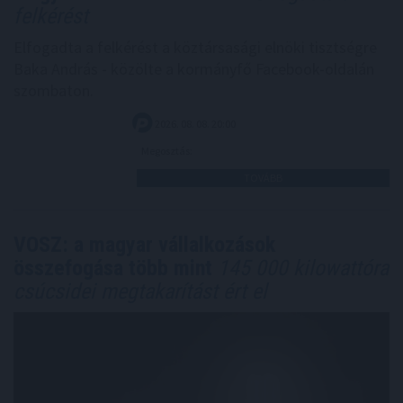
felkérést
Elfogadta a felkérést a köztársasági elnöki tisztségre
Baka András - közölte a kormányfő Facebook-oldalán
szombaton.
2026. 08. 08. 20:00
Megosztás:
TOVÁBB
VOSZ: a magyar vállalkozások
összefogása több mint
145 000 kilowattóra
csúcsidei megtakarítást ért el