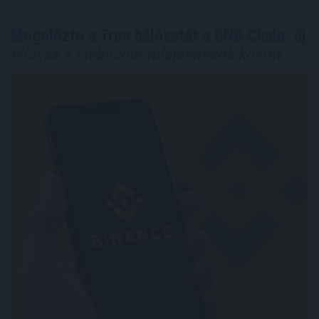
Megelőzte a Tron hálózatát a BNB Chain: új
éllovas a stabilcoin-tulajdonosok között