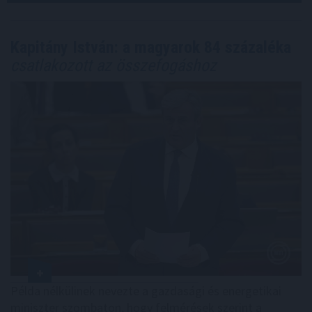
Kapitány István: a magyarok 84 százaléka
csatlakozott az összefogáshoz
Példa nélkülinek nevezte a gazdasági és energetikai
miniszter szombaton, hogy felmérések szerint a