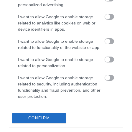
Szombat hajnalban helyreállt a vízszolgáltatás
personalized advertising.
Budapest III. kerületében a Jós utcában, ahol pénteken
csőtörés történt - közölte a kormány a
I want to allow Google to enable storage
hőségriasztásról készült, szombaton közzétett
related to analytics like cookies on web or
device identifiers in apps.
jelentésében a kormany.hu oldalon. Szombattól az
országos tisztifőorvos kedd éjfélig másodfokúra
I want to allow Google to enable storage
mérsékelte az ország egész területére vonatkozó
related to functionality of the website or app.
harmadfokú hőségriasztást.
I want to allow Google to enable storage
2026. 08. 09. 00:05
related to personalization.
Megosztás:
I want to allow Google to enable storage
TOVÁBB
related to security, including authentication
functionality and fraud prevention, and other
user protection.
Változik az állami földek átmeneti
hasznosításának rendje
CONFIRM