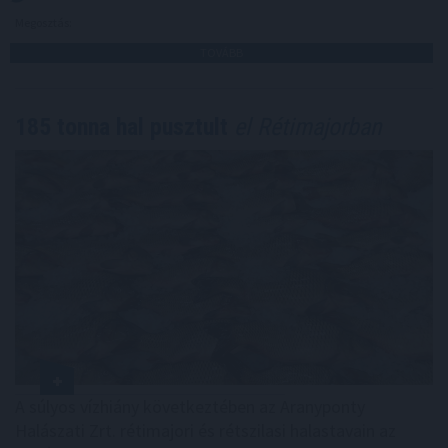
Megosztás:
TOVÁBB
185 tonna hal pusztult
el Rétimajorban
A súlyos vízhiány következtében az Aranyponty
Halászati Zrt. rétimajori és rétszilasi halastavain az