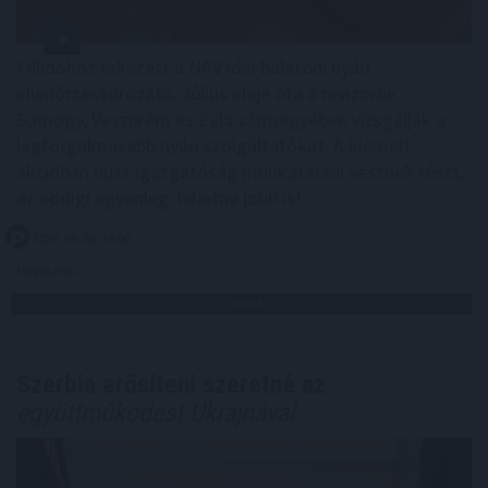
Félidőhöz érkezett a NAV idei balatoni nyári
ellenőrzéssorozata. Július eleje óta a revizorok
Somogy, Veszprém és Zala vármegyében vizsgálják a
legforgalmasabb nyári szolgáltatókat. A kiemelt
akcióban húsz igazgatóság munkatársai vesznek részt,
az eddigi egyenleg: lehetne jobb is!
2026. 08. 08. 18:00
Megosztás:
TOVÁBB
Szerbia erősíteni szeretné az
együttműködést Ukrajnával