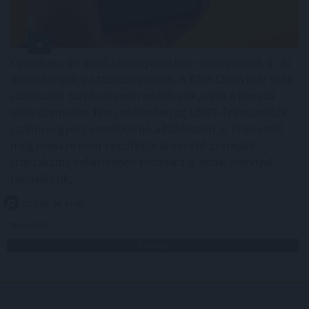
Csendben, de annál látványosabban rendeződnek át az
erőviszonyok a stabilcoinpiacon. A BNB Chain már több
stabilcoint tartó címmel rendelkezik, mint a hosszú
ideje domináns Tron, miközben az USDT-felhasználók
száma is gyors ütemben nő a hálózaton. A Tron ettől
még messze nem veszítette el vezető szerepét:
tranzakciós volumenben továbbra is óriási előnnyel
rendelkezik.
2026. 08. 08. 14:00
Megosztás:
TOVÁBB