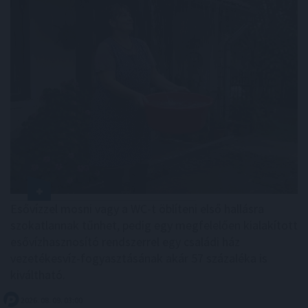
Esővízzel mosni vagy a WC-t öblíteni első hallásra
szokatlannak tűnhet, pedig egy megfelelően kialakított
esővízhasznosító rendszerrel egy családi ház
vezetékesvíz-fogyasztásának akár 57 százaléka is
kiváltható.
2026. 08. 09. 03:00