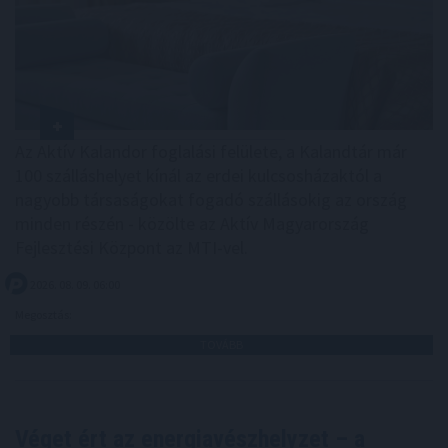
Az Aktív Kalandor foglalási felülete, a Kalandtár már
100 szálláshelyet kínál az erdei kulcsosházaktól a
nagyobb társaságokat fogadó szállásokig az ország
minden részén - közölte az Aktív Magyarország
Fejlesztési Központ az MTI-vel.
2026. 08. 09. 06:00
Megosztás:
TOVÁBB
Véget ért az energiavészhelyzet – a