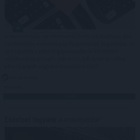
A Nemzeti Adó- és Vámhivatal (NAV) ma kiadta az első
hardveralapú e-pénztárgép forgalmazási engedélyét. Az
új megoldás a pénztárgéphasználatra kötelezett
vállalkozásokat segíti már most, két évvel az online
pénztárgépek végleges kivezetése előtt.
2026. 08. 09. 04:00
Megosztás:
TOVÁBB
Esővizet tegyünk
a mosógépbe!