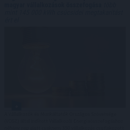
magyar vállalkozások összefogása
több
mint 145 000 kWh csúcsidei megtakarítást
ért el
A Vállalkozók és Munkáltatók Országos Szövetsége
(VOSZ) által indított Vállalkozói Energiaösszefogáshoz
néhány nap alatt csaknem 350 vállalkozás csatlakozott