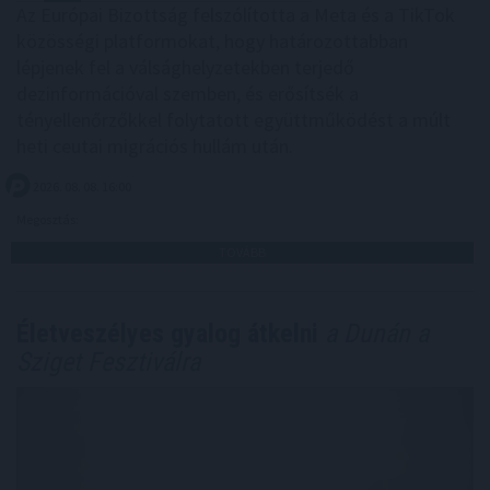
Az Európai Bizottság felszólította a Meta és a TikTok
közösségi platformokat, hogy határozottabban
lépjenek fel a válsághelyzetekben terjedő
dezinformációval szemben, és erősítsék a
tényellenőrzőkkel folytatott együttműködést a múlt
heti ceutai migrációs hullám után.
2026. 08. 08. 16:00
Megosztás:
TOVÁBB
Életveszélyes gyalog átkelni
a Dunán a
Sziget Fesztiválra