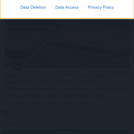
Data Deletion
Data Access
Privacy Policy
Megújította az Agrár- és Élelmiszergazdaságért Felelős
Minisztérium a Nemzeti Földalapba tartozó
földterületek megbízási szerződéssel történő átmeneti
hasznosításának rendjét - tette közzé a tárca
szombaton a kormány Facebook-oldalán.
2026. 08. 08. 23:00
Megosztás:
TOVÁBB