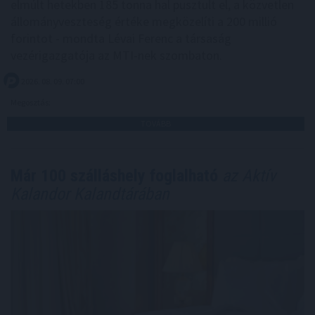
elmúlt hetekben 185 tonna hal pusztult el, a közvetlen
állományveszteség értéke megközelíti a 200 millió
forintot - mondta Lévai Ferenc a társaság
vezérigazgatója az MTI-nek szombaton.
2026. 08. 09. 07:00
Megosztás:
TOVÁBB
Már 100 szálláshely foglalható
az Aktív
Kalandor Kalandtárában