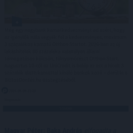
Még egy nagybank kamatkedvezményt ad azért, hogy
az igénylők nála vegyék fel a kedvezményes, maximum
3 százalékos kamatú Otthon Startot. 2026-ban az új
lakáshitelek 80 százaléka valamilyen állami
támogatásos kölcsön, túlnyomórészt Otthon Start.
Augusztus 10-től az UniCredit is belép az ezt a hitelt 3
százalék alatti kamattal kínáló bankok közé – derül ki a
BiztosDöntés.hu összegzéséből.
2026. 08. 08. 21:00
Megosztás:
TOVÁBB
Magyar Péter: Baka András
elfogadta a