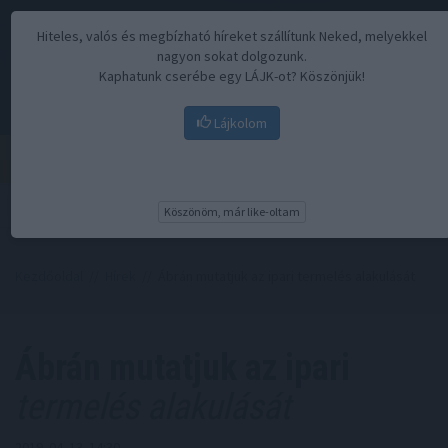
Hiteles, valós és megbízható híreket szállítunk Neked, melyekkel
nagyon sokat dolgozunk.
Kaphatunk cserébe egy LÁJK-ot? Köszönjük!
Lájkolom
Menü
Köszönöm, már like-oltam
Kezdőoldal
//
Hírek
// Ábrán mutatjuk az ipari termelés alakulását
Ábrán mutatjuk az ipari
termelés alakulását
2019. 04. 13. 14:30