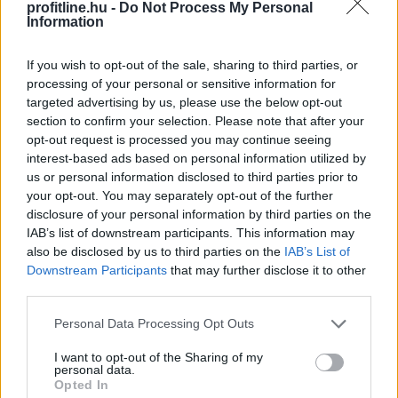
profitline.hu -
Do Not Process My Personal
Information
Vegyesen alakult a
forint árfolyama
Vegyesen alakult, kevéssé változott a forint árfolyama
If you wish to opt-out of the sale, sharing to third parties, or
processing of your personal or sensitive information for
a főbb devizákkal szemben csütörtök reggelre az előző
targeted advertising by us, please use the below opt-out
estihez képest a nemzetközi devizapiacon.
section to confirm your selection. Please note that after your
opt-out request is processed you may continue seeing
2021. 08. 26. 08:00
interest-based ads based on personal information utilized by
Megosztás:
us or personal information disclosed to third parties prior to
your opt-out. You may separately opt-out of the further
TOVÁBB
disclosure of your personal information by third parties on the
IAB’s list of downstream participants. This information may
also be disclosed by us to third parties on the
IAB’s List of
Lejegyezték a Masterplast Nyrt. 9 milliárd
Downstream Participants
that may further disclose it to other
forint értékű Nkp-kötvényeit
third parties.
A Masterplast Nyrt. 9 milliárd forint névértékű kötvényt
Please note that this website/app uses one or more Google
Personal Data Processing Opt Outs
bocsátott ki, a teljes mennyiséget lejegyezték a
services and may gather and store information including but
kötvények hétfői aukcióján - közölte a társaság a
not limited to your visit or usage behaviour. You may click to
I want to opt-out of the Sharing of my
personal data.
grant or deny consent to Google and its third-party tags to
Budapesti Értéktőzsde (BÉT) honlapján hétfőn.
Opted In
use your data for below specified purposes in below Google