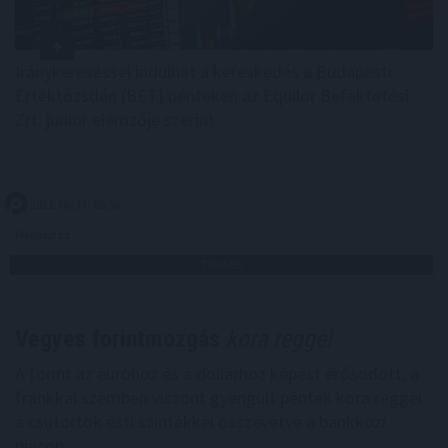
Iránykereséssel indulhat a kereskedés a Budapesti
Értéktőzsdén (BÉT) pénteken az Equilor Befektetési
Zrt. junior elemzője szerint.
2021. 08. 27. 08:58
Megosztás:
TOVÁBB
Vegyes forintmozgás
kora reggel
A forint az euróhoz és a dollárhoz képest erősödött, a
frankkal szemben viszont gyengült péntek kora reggel
a csütörtök esti szintekkel összevetve a bankközi
piacon.