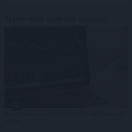
Gyenge nyitás az európai
tőzsdéken
Mínuszban indítottak a vezető nyugat-európai tőzsdék
pénteken.