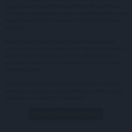
reggel nyolc órai 326,29 forintról. A forint fél százalékkal
erősödött a svájci frankkal szemben is kedden. A kedden elért
jegyzésre legutóbb július közepén volt példa a svájci frank
esetében.
Augusztusban a forint erősödött mindhárom devizával
szemben. Kedd esti jegyzésén a hó eleji kezdéshez képest 2,8
százalékkal állt erősebben az euróval, 1,8 százalékkal
erősebben a dollárral és 2,5 százalékkal erősebben a svájci
frankkal szemben.
A térségbeli devizák gyengültek augusztusban az euróval
szemben, a lengyel zloty 2,6 százalékkal, a cseh korona 0,2
százalékkal, a román lej 0,3 százalékkal.
Érdekel, tájékoztatást kérek!