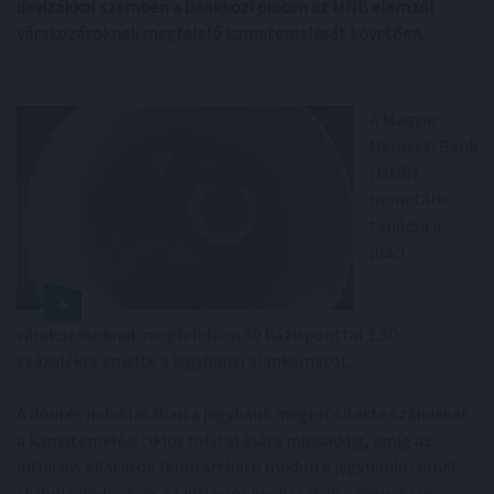
devizákkal szemben a bankközi piacon az MNB elemzői
várakozásoknak megfelelő kamatemelését követően.
A Magyar
Nemzeti Bank
(MNB)
monetáris
tanácsa a
piaci
várakozásoknak megfelelően 30 bázisponttal 1,50
százalékra emelte a jegybanki alapkamatot.
A döntés indoklásában a jegybank megerősítette szándékát
a kamatemelési ciklus folytatására mindaddig, amíg az
inflációs kilátások fenntartható módon a jegybanki célnál
stabilizálódnak, és az inflációs kockázatok a monetáris