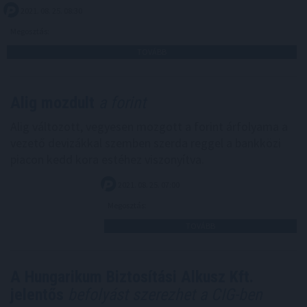
2021. 08. 25. 08:30
Megosztás:
TOVÁBB
Alig mozdult
a forint
Alig változott, vegyesen mozgott a forint árfolyama a
vezető devizákkal szemben szerda reggel a bankközi
piacon kedd kora estéhez viszonyítva.
2021. 08. 25. 07:00
Megosztás:
TOVÁBB
A Hungarikum Biztosítási Alkusz Kft.
jelentős
befolyást szerezhet a CIG-ben