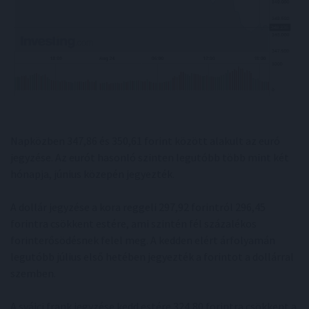
Napközben 347,86 és 350,61 forint között alakult az euró
jegyzése. Az eurót hasonló szinten legutóbb több mint két
hónapja, június közepén jegyezték.
A dollár jegyzése a kora reggeli 297,92 forintról 296,45
forintra csökkent estére, ami szintén fél százalékos
forinterősödésnek felel meg. A kedden elért árfolyamán
legutóbb július első hetében jegyezték a forintot a dollárral
szemben.
A svájci frank jegyzése kedd estére 324,80 forintra csökkent a