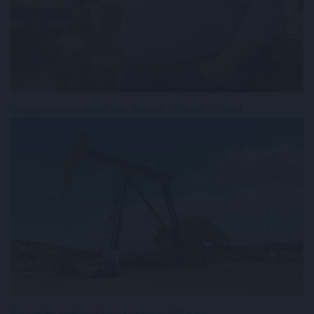
Olajszállítási szerződést kötött a Janaf és a Mol
Évtizedes mélyponton a magyar infláció