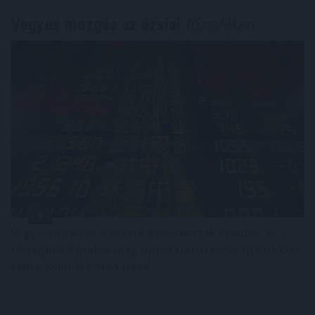
Vegyes mozgás az ázsiai
tőzsdéken
Vegyesen zártak a vezető ázsiai börzék szerdán, és a
térségben 8 órakor még nyitva tartó részvénypiacokon
sem alakult ki biztos trend.