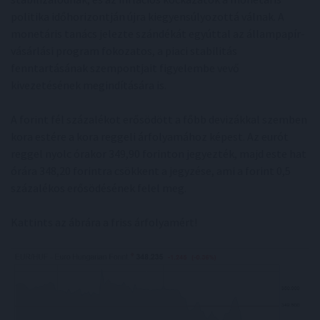
politika időhorizontján újra kiegyensúlyozottá válnak. A
monetáris tanács jelezte szándékát egyúttal az állampapír-
vásárlási program fokozatos, a piaci stabilitás
fenntartásának szempontjait figyelembe vevő
kivezetésének megindítására is.
A forint fél százalékot erősödött a főbb devizákkal szemben
kora estére a kora reggeli árfolyamához képest. Az eurót
reggel nyolc órakor 349,90 forinton jegyezték, majd este hat
órára 348,20 forintra csökkent a jegyzése, ami a forint 0,5
százalékos erősödésének felel meg.
Kattints az ábrára a friss árfolyamért!