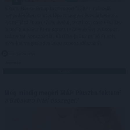
A Duna House Group (a „Csoport”) 2021. második
negyedévében szintet lépett: negyedéves árbevétele
3,4 milliárd Ft-ra (+78% év/év), tisztított core EBITDA-
ja pedig a 629 mFt-ra ugrott (+72% év/év). A Csoport
számviteli konszolidált EBITDA-ja 512 millió Ft volt,
49%-kal meghaladva 2020 azonos időszakát.
2021. 08. 28. 18:00
Megosztás:
TOVÁBB
Még mindig megéri MÁP Pluszba fektetni
a Babaváró hitel összegét?