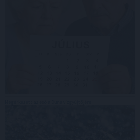
Megérkezett az eső a Duna vízgyűjtőjére