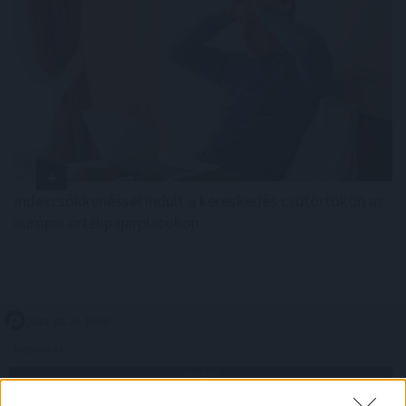
Indexcsökkenéssel indult a kereskedés csütörtökön az
európai értékpapírpiacokon.
2021. 08. 26. 10:00
Megosztás:
TOVÁBB