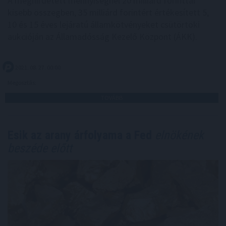
A meghirdetett mennyiségnél 20 milliárd forinttal
kisebb összegben, 35 milliárd forintért értékesített 5,
10 és 15 éves lejáratú államkötvényeket csütörtöki
aukcióján az Államadósság Kezelő Központ (ÁKK).
2021. 08. 27. 00:00
Megosztás:
TOVÁBB
Esik az arany árfolyama a Fed
elnökének
beszéde előtt