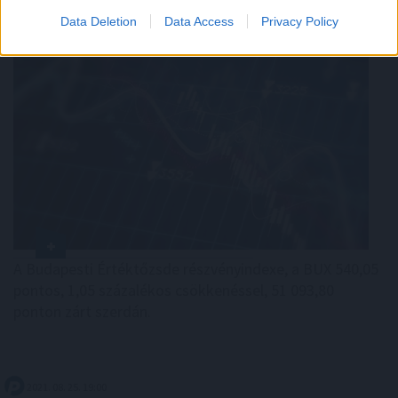
Data Deletion
Data Access
Privacy Policy
A Budapesti Értéktőzsde részvényindexe, a BUX 540,05
pontos, 1,05 százalékos csökkenéssel, 51 093,80
ponton zárt szerdán.
2021. 08. 25. 19:00