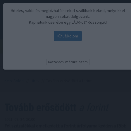
Hiteles, valós és megbízható híreket szállítunk Neked, melyekkel
nagyon sokat dolgozunk.
Kaphatunk cserébe egy LÁJK-ot? Köszönjük!
Lájkolom
Menü
Köszönöm, már like-oltam
Kezdőoldal
//
Hírek
// Tovább erősödött a forint
Tovább erősödött
a forint
2021. 08. 24. 20:00
Fél százalékkal emelkedett a forint árfolyama kedden a főbb