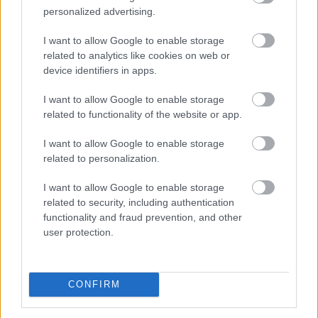
personalized advertising.
I want to allow Google to enable storage
related to analytics like cookies on web or
device identifiers in apps.
I want to allow Google to enable storage
related to functionality of the website or app.
Pozitív kezdés után vegyes indexekkel fejezték be a
szerdai kereskedést a főbb európai értékpapírpiacok.
I want to allow Google to enable storage
related to personalization.
I want to allow Google to enable storage
related to security, including authentication
functionality and fraud prevention, and other
2021. 08. 25. 20:00
user protection.
Megosztás:
TOVÁBB
CONFIRM
Ma is alulteljesített
a BUX