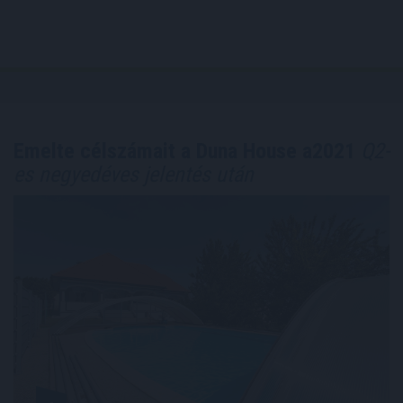
Emelte célszámait a Duna House a2021
Q2-
es negyedéves jelentés után