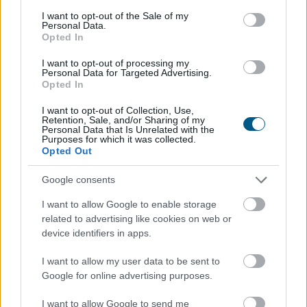
consent section.
2021. 08. 26. 07:30
I want to opt-out of the Sale of my
Personal Data.
Megosztás:
Opted In
TOVÁBB
I want to opt-out of processing my
Personal Data for Targeted Advertising.
Opted In
Kicsit erőre kapott
a forint
I want to opt-out of Collection, Use,
Retention, Sale, and/or Sharing of my
Erősödött kissé a forint szerdán a főbb devizákkal
Personal Data that Is Unrelated with the
Purposes for which it was collected.
szemben a bankközi piacon.
Opted Out
2021. 08. 25. 21:00
Google consents
Megosztás:
I want to allow Google to enable storage
TOVÁBB
related to advertising like cookies on web or
device identifiers in apps.
Így fejezték be a mai kereskedést
az
I want to allow my user data to be sent to
európai tőzsdék
Google for online advertising purposes.
I want to allow Google to send me