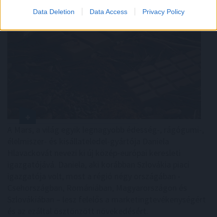
Data Deletion
Data Access
Privacy Policy
A Mars, a világ egyik legnagyobb édesség-, rágógumi-,
élelmiszer- és kisállateledel-gyártója Daniela
Hlavackovát nevezi ki új közép-európai keresleti
igazgatójává. Daniela, aki korábban Szlovákia piaci
igazgatója volt, most a régió négy országában -
Csehországban, Romániában, Magyarországon és
Szlovákiában – lesz felelős a marketingtevékenységért
és az ezáltal ösztönzött növekedésért.