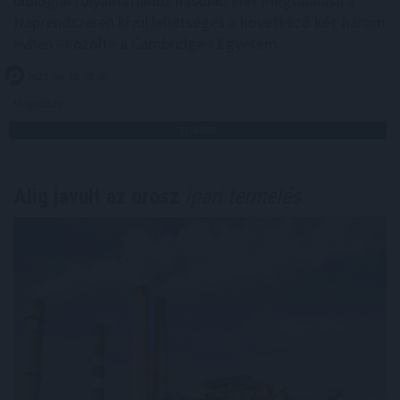
biológiai folyamataihoz hasonló élet megtalálása a
Naprendszeren kívül lehetséges a következő két-három
évben - közölte a Cambridge-i Egyetem.
2021. 08. 28. 02:00
Megosztás:
TOVÁBB
Alig javult az orosz
ipari termelés