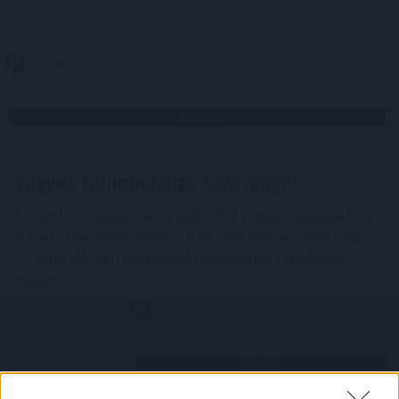
2021. 08. 27. 08:58
Megosztás:
TOVÁBB
Vegyes forintmozgás
kora reggel
A forint az euróhoz és a dollárhoz képest erősödött, a
frankkal szemben viszont gyengült péntek kora reggel
a csütörtök esti szintekkel összevetve a bankközi
piacon.
2021. 08. 27. 08:00
Megosztás:
TOVÁBB