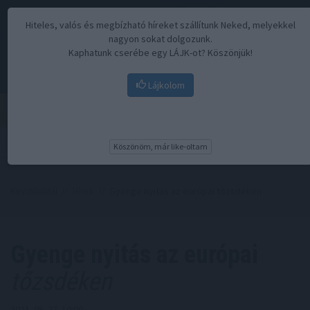
Hiteles, valós és megbízható híreket szállítunk Neked, melyekkel
nagyon sokat dolgozunk.
Kaphatunk cserébe egy LÁJK-ot? Köszönjük!
Lájkolom
Menü
Köszönöm, már like-oltam
Kezdőoldal
//
Hírek
// Gyenge nyitás az európai tőzsdéken
Gyenge nyitás az európai
tőzsdéken
2021. 08. 27. 10:00