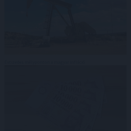
Évtizedes mélyponton a magyar infláció