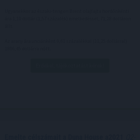
Ugyanekkor az északi-tengeri Brent olajfajta hordónkénti
ára 1,10 dollár (1,57 százalék) emelkedéssel, 71,28 dolláron
állt.
Az arany ára unciánként 0,61 százalékkal (11,25 dollárral)
1806,45 dollárra nőtt.
Érdekel, tájékoztatást kérek!
Emelte célszámait a Duna House a2021
Q2-