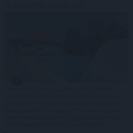
es negyedéves jelentés után
A Duna House Group (a „Csoport”) 2021. második
negyedévében szintet lépett: negyedéves árbevétele
3,4 milliárd Ft-ra (+78% év/év), tisztított core EBITDA-
ja pedig a 629 mFt-ra ugrott (+72% év/év). A Csoport
számviteli konszolidált EBITDA-ja 512 millió Ft volt,
49%-kal meghaladva 2020 azonos időszakát.