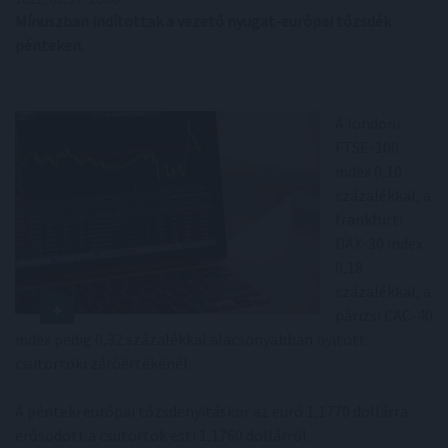
Mínuszban indítottak a vezető nyugat-európai tőzsdék
pénteken.
A londoni
FTSE-100
index 0,10
százalékkal, a
frankfurti
DAX-30 index
0,18
százalékkal, a
párizsi CAC-40
index pedig 0,32 százalékkal alacsonyabban nyitott
csütörtöki záróértékénél.
A pénteki európai tőzsdenyitáskor az euró 1,1770 dollárra
erősödött a csütörtök esti 1,1760 dollárról.