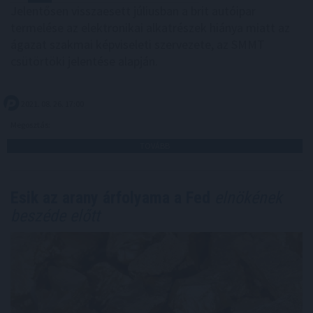
Jelentősen visszaesett júliusban a brit autóipar
termelése az elektronikai alkatrészek hiánya miatt az
ágazat szakmai képviseleti szervezete, az SMMT
csütörtöki jelentése alapján.
2021. 08. 26. 17:00
Megosztás:
TOVÁBB
Esik az arany árfolyama a Fed
elnökének
beszéde előtt