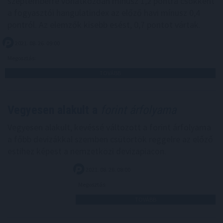
szeptemberre vonatkozóan mínusz 1,2 pontra csökkent
a fogyasztói hangulatindex az előző havi mínusz 0,4
pontról. Az elemzők kisebb esést, 0,7 pontot vártak.
2021. 08. 26. 09:00
Megosztás:
TOVÁBB
Vegyesen alakult a
forint árfolyama
Vegyesen alakult, kevéssé változott a forint árfolyama
a főbb devizákkal szemben csütörtök reggelre az előző
estihez képest a nemzetközi devizapiacon.
2021. 08. 26. 08:00
Megosztás:
TOVÁBB