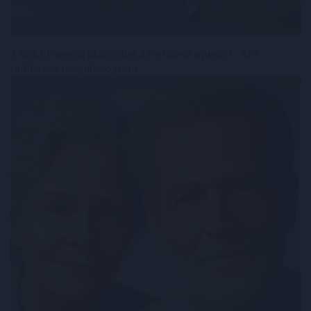
A Nők40 nyugdíj után jöhet a Férfiak40 nyugdíj? - 470
milliárdos nyugdíjprogram