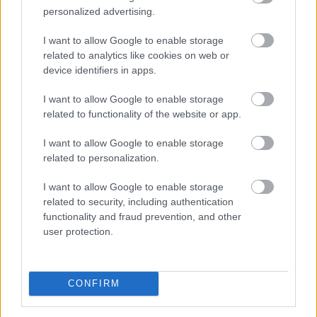
personalized advertising.
I want to allow Google to enable storage
related to analytics like cookies on web or
device identifiers in apps.
A meghirdetett mennyiségnél 20 milliárd forinttal
kisebb összegben, 35 milliárd forintért értékesített 5,
I want to allow Google to enable storage
10 és 15 éves lejáratú államkötvényeket csütörtöki
related to functionality of the website or app.
aukcióján az Államadósság Kezelő Központ (ÁKK).
I want to allow Google to enable storage
related to personalization.
2021. 08. 27. 00:00
I want to allow Google to enable storage
Megosztás:
related to security, including authentication
TOVÁBB
functionality and fraud prevention, and other
user protection.
Új közép-európai keresleti
igazgatót nevez
ki a Mars
CONFIRM