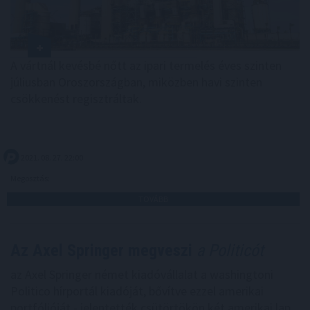
A vártnál kevésbé nőtt az ipari termelés éves szinten
júliusban Oroszországban, miközben havi szinten
csökkenést regisztráltak.
2021. 08. 27. 22:00
Megosztás:
TOVÁBB
Az Axel Springer megveszi
a Politicót
az Axel Springer német kiadóvállalat a washingtoni
Politico hírportál kiadóját, bővítve ezzel amerikai
portfólióját - jelentették csütörtökön két amerikai lap,