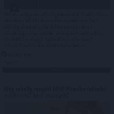
Németország második világháború utáni történetében
először nem kettő, hanem három partnerre lehet
szükség a kormányalakításhoz a szeptemberi
szövetségi parlamenti (Bundestag-) választás után -
jelentette ki az egyik legtekintélyesebb német
választási szakértő csütörtökön Berlinben.
2021. 08. 27. 18:00
Megosztás:
TOVÁBB
Még mindig megéri MÁP Pluszba fektetni
a Babaváró hitel összegét?