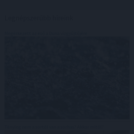
Legnépszerűbb híreink
Megérkezett az eső a Duna vízgyűjtőjére
Tényleg nem a sörtől van a sörhas? Akkor mitől?