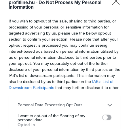
profitline.hu -
Do Not Process My Personal
Information
Áruházakban és iskolákban is felvehető
lesz az oltás Brüsszelben
If you wish to opt-out of the sale, sharing to third parties, or
processing of your personal or sensitive information for
targeted advertising by us, please use the below opt-out
section to confirm your selection. Please note that after your
opt-out request is processed you may continue seeing
interest-based ads based on personal information utilized by
us or personal information disclosed to third parties prior to
your opt-out. You may separately opt-out of the further
disclosure of your personal information by third parties on the
IAB’s list of downstream participants. This information may
also be disclosed by us to third parties on the
IAB’s List of
Downstream Participants
that may further disclose it to other
third parties.
Please note that this website/app uses one or more Google
Personal Data Processing Opt Outs
services and may gather and store information including but
Az új típusú koronavírus ellen védettek arányának
not limited to your visit or usage behaviour. You may click to
I want to opt-out of the Sharing of my
növelése érdekében szeptembertől a belga főváros
personal data.
grant or deny consent to Google and its third-party tags to
több nagyáruházában is lehetőség nyílik az oltásra -
Opted In
use your data for below specified purposes in below Google