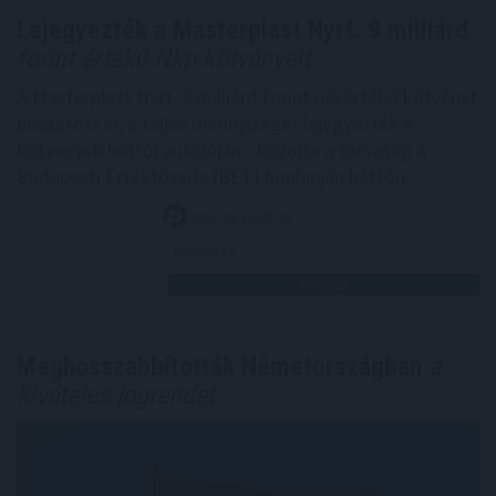
Lejegyezték a Masterplast Nyrt. 9 milliárd
forint értékű Nkp-kötvényeit
A Masterplast Nyrt. 9 milliárd forint névértékű kötvényt
bocsátott ki, a teljes mennyiséget lejegyezték a
kötvények hétfői aukcióján - közölte a társaság a
Budapesti Értéktőzsde (BÉT) honlapján hétfőn.
2021. 08. 26. 07:30
Megosztás:
TOVÁBB
Meghosszabbították Németországban
a
kivételes jogrendet