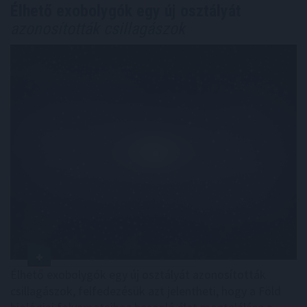
Élhető exobolygók egy új osztályát
azonosították csillagászok
Élhető exobolygók egy új osztályát azonosították
csillagászok, felfedezésük azt jelentheti, hogy a Föld