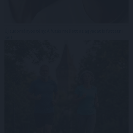
Új tudományos tény: A futás mellett az agyadat is futtatni
kell