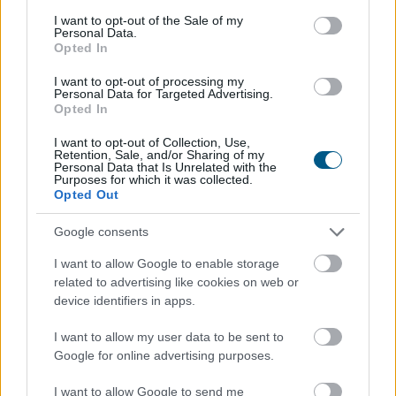
derül ki csütörtöki közlésekből. Brüsszelben októbertől
consent section.
I want to opt-out of the Sale of my
újra kinyithatnak a zenés szórakozóhelyek, bár
Personal Data.
Belgiumban az elmúlt hét napban átlagosan négy
Opted In
százalékkal emelkedett a koronavírussal fertőzöttek
I want to opt-out of processing my
száma.
Personal Data for Targeted Advertising.
Opted In
2021. 08. 27. 01:00
I want to opt-out of Collection, Use,
Megosztás:
Retention, Sale, and/or Sharing of my
Personal Data that Is Unrelated with the
TOVÁBB
Purposes for which it was collected.
Opted Out
Google consents
Emelkedett az 5, 10 és 15 éves
államkötvények
aukciós átlaghozama
I want to allow Google to enable storage
related to advertising like cookies on web or
device identifiers in apps.
I want to allow my user data to be sent to
Google for online advertising purposes.
I want to allow Google to send me