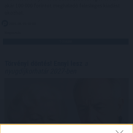
akár 100 000 forintot meghaladó felesleges kiadást
okozhat.
2026. 08. 09. 02:00
Megosztás:
TOVÁBB
Törvényi döntés! Ennyi lesz
a
nyugdíjkorhatár 2027-ben