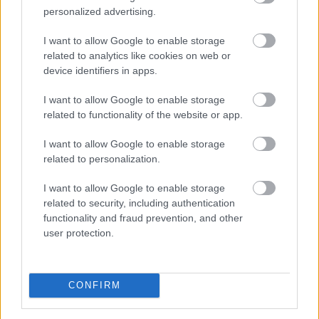
personalized advertising.
I want to allow Google to enable storage
related to analytics like cookies on web or
device identifiers in apps.
A demencia világszerte több mint 57 millió embert
érint, és ez a szám folyamatosan nő. Bár a betegség
I want to allow Google to enable storage
lefolyását megállító kezelés jelenleg nem áll
related to functionality of the website or app.
rendelkezésre, a szellemi hanyatlás kockázatának
I want to allow Google to enable storage
csökkentése a tudományos közösség szerint már most
related to personalization.
is lehetséges.
I want to allow Google to enable storage
2026. 08. 09. 00:30
related to security, including authentication
Megosztás:
functionality and fraud prevention, and other
user protection.
TOVÁBB
Másodfokúra csökkent
a riasztás
CONFIRM