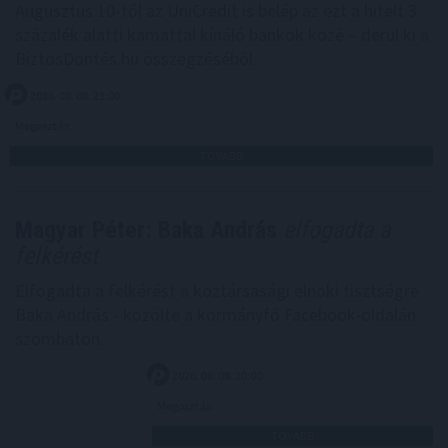
Augusztus 10-től az UniCredit is belép az ezt a hitelt 3
százalék alatti kamattal kínáló bankok közé – derül ki a
BiztosDöntés.hu összegzéséből.
2026. 08. 08. 21:00
Megosztás:
TOVÁBB
Magyar Péter: Baka András
elfogadta a
felkérést
Elfogadta a felkérést a köztársasági elnöki tisztségre
Baka András - közölte a kormányfő Facebook-oldalán
szombaton.
2026. 08. 08. 20:00
Megosztás:
TOVÁBB