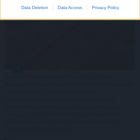
Data Deletion
Data Access
Privacy Policy
Szombat hajnalban helyreállt a vízszolgáltatás
Budapest III. kerületében a Jós utcában, ahol pénteken
csőtörés történt - közölte a kormány a
hőségriasztásról készült, szombaton közzétett
jelentésében a kormany.hu oldalon. Szombattól az
országos tisztifőorvos kedd éjfélig másodfokúra
mérsékelte az ország egész területére vonatkozó
harmadfokú hőségriasztást.