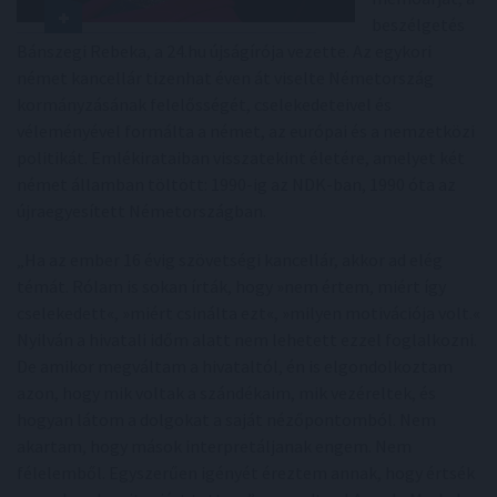
beszélgetés
Bánszegi Rebeka, a 24.hu újságírója vezette. Az egykori
német kancellár tizenhat éven át viselte Németország
kormányzásának felelősségét, cselekedeteivel és
véleményével formálta a német, az európai és a nemzetközi
politikát. Emlékirataiban visszatekint életére, amelyet két
német államban töltött: 1990-ig az NDK-ban, 1990 óta az
újraegyesített Németországban.
„Ha az ember 16 évig szövetségi kancellár, akkor ad elég
témát. Rólam is sokan írták, hogy »nem értem, miért így
cselekedett«, »miért csinálta ezt«, »milyen motivációja volt.«
Nyilván a hivatali időm alatt nem lehetett ezzel foglalkozni.
De amikor megváltam a hivataltól, én is elgondolkoztam
azon, hogy mik voltak a szándékaim, mik vezéreltek, és
hogyan látom a dolgokat a saját nézőpontomból. Nem
akartam, hogy mások interpretáljanak engem. Nem
félelemből. Egyszerűen igényét éreztem annak, hogy értsék