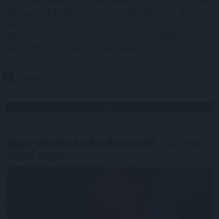
A magyar vállalkozások összefogása több mint 145 000
kilowattóra (kWh) csúcsidei megtakarítást ért el,
köszönhetően olyan intézkedésnek, mint a
klímahasználat csökkentése - közölte a Vállalkozók és
Munkáltatók Országos Szövetsége (VOSZ) szombaton
az MTI-vel.
2026. 08. 08. 19:00
Megosztás:
TOVÁBB
Nyári ellenőrzések a Balatonnál
– az első
félidő végén