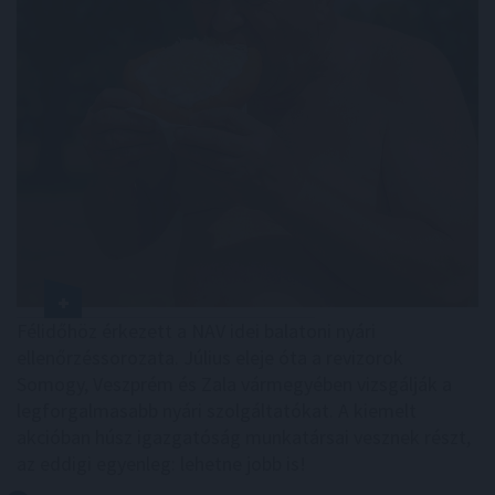
Félidőhöz érkezett a NAV idei balatoni nyári
ellenőrzéssorozata. Július eleje óta a revizorok
Somogy, Veszprém és Zala vármegyében vizsgálják a
legforgalmasabb nyári szolgáltatókat. A kiemelt
akcióban húsz igazgatóság munkatársai vesznek részt,
az eddigi egyenleg: lehetne jobb is!