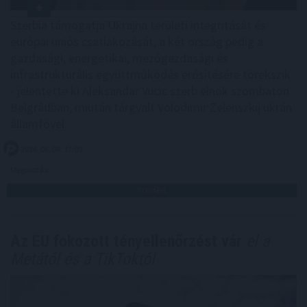
Szerbia támogatja Ukrajna területi integritását és
európai uniós csatlakozását, a két ország pedig a
gazdasági, energetikai, mezőgazdasági és
infrastrukturális együttműködés erősítésére törekszik
- jelentette ki Aleksandar Vucic szerb elnök szombaton
Belgrádban, miután tárgyalt Volodimir Zelenszkij ukrán
államfővel.
2026. 08. 08. 17:00
Megosztás:
TOVÁBB
Az EU fokozott tényellenőrzést vár
el a
Metától és a TikToktól