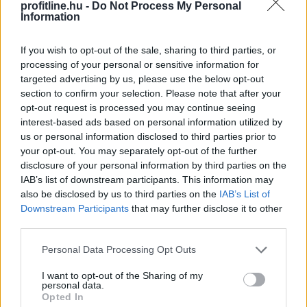
profitline.hu -
Do Not Process My Personal
Information
If you wish to opt-out of the sale, sharing to third parties, or
processing of your personal or sensitive information for
targeted advertising by us, please use the below opt-out
section to confirm your selection. Please note that after your
opt-out request is processed you may continue seeing
interest-based ads based on personal information utilized by
us or personal information disclosed to third parties prior to
your opt-out. You may separately opt-out of the further
disclosure of your personal information by third parties on the
Egyetlen év különbség is komoly változást jelenthet
IAB’s list of downstream participants. This information may
annak, aki már a nyugdíjba vonulását tervezi.
also be disclosed by us to third parties on the
IAB’s List of
Downstream Participants
that may further disclose it to other
third parties.
Please note that this website/app uses one or more Google
Personal Data Processing Opt Outs
services and may gather and store information including but
2026. 08. 09. 01:00
not limited to your visit or usage behaviour. You may click to
I want to opt-out of the Sharing of my
personal data.
Megosztás:
grant or deny consent to Google and its third-party tags to
Opted In
use your data for below specified purposes in below Google
TOVÁBB