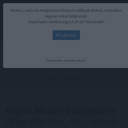
Hiteles, valós és megbízható híreket szállítunk Neked, melyekkel
nagyon sokat dolgozunk.
Kaphatunk cserébe egy LÁJK-ot? Köszönjük!
Lájkolom
Menü
Köszönöm, már like-oltam
Kezdőoldal
//
Hírek
// Angela Merkel Budapesten: „Nem akartam,
hogy mások interpretáljanak engem”
Angela Merkel Budapesten:
„Nem akartam,
hogy mások