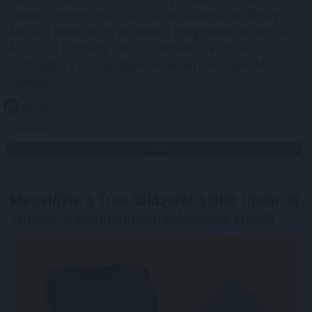
Dunán a Sziget Fesztiválra, a helyszínen a rendőrség
kerítést helyezett el és rendőri felügyeletet is biztosít -
közölte a kormány a hőségriasztásról közzétett
szombati 12 órai gyorsjelentésében a kormany.hu
oldalon.
2026. 08. 08. 15:00
Megosztás:
TOVÁBB
Megelőzte a Tron hálózatát a BNB Chain: új
éllovas a stabilcoin-tulajdonosok között