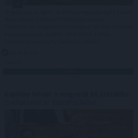
Megújította az Agrár- és Élelmiszergazdaságért Felelős
Minisztérium a Nemzeti Földalapba tartozó
földterületek megbízási szerződéssel történő átmeneti
hasznosításának rendjét - tette közzé a tárca
szombaton a kormány Facebook-oldalán.
2026. 08. 08. 23:00
Megosztás:
TOVÁBB
Kapitány István: a magyarok 84 százaléka
csatlakozott az összefogáshoz