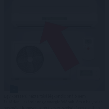
Egy korszerű háztartási légkondicionáló nem
feltétlenül számít nagy energiafalónak, ám a helytelen
használat könnyen több tízezer, szélsőséges esetben