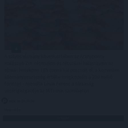
A súlyos vízhiány következtében az Aranyponty
Halászati Zrt. rétimajori és rétszilasi halastavain az
elmúlt hetekben 185 tonna hal pusztult el, a közvetlen
állományveszteség értéke megközelíti a 200 millió
forintot - mondta Lévai Ferenc a társaság
vezérigazgatója az MTI-nek szombaton.
2026. 08. 09. 07:00
Megosztás:
TOVÁBB