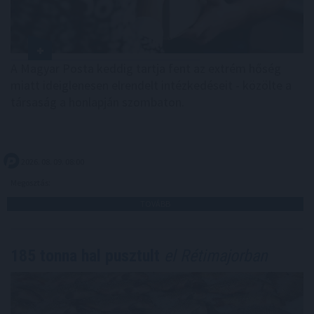
A Magyar Posta keddig tartja fent az extrém hőség
miatt ideiglenesen elrendelt intézkedéseit - közölte a
társaság a honlapján szombaton.
2026. 08. 09. 08:00
Megosztás:
TOVÁBB
185 tonna hal pusztult
el Rétimajorban