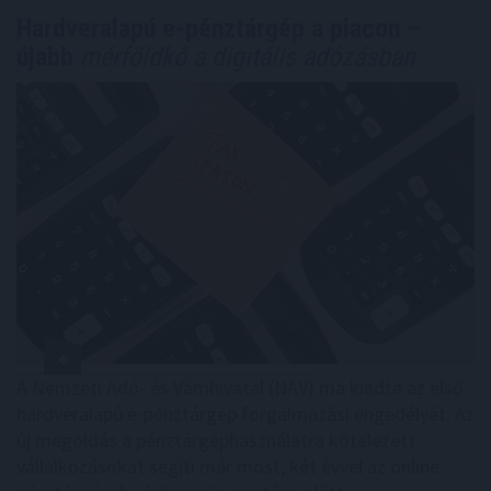
Hardveralapú e-pénztárgép a piacon –
újabb
mérföldkő a digitális adózásban
A Nemzeti Adó- és Vámhivatal (NAV) ma kiadta az első
hardveralapú e-pénztárgép forgalmazási engedélyét. Az
új megoldás a pénztárgéphasználatra kötelezett
vállalkozásokat segíti már most, két évvel az online