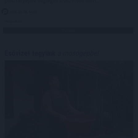
pénztárgépek végleges kivezetése előtt.
2026. 08. 09. 04:00
Megosztás:
TOVÁBB
Esővizet tegyünk
a mosógépbe!