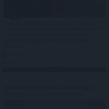
Esővízzel mosni vagy a WC-t öblíteni első hallásra
szokatlannak tűnhet, pedig egy megfelelően kialakított
esővízhasznosító rendszerrel egy családi ház
vezetékesvíz-fogyasztásának akár 57 százaléka is
kiváltható.
2026. 08. 09. 03:00
Megosztás:
TOVÁBB
100.000 forint is lehet a klíma otthoni
költsége, ha rosszul van beállítva?