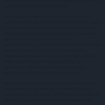
az emberek, mit miért tettem” – mondta el Angela Merkel a
budapesti könyvbemutató rendezvényen.
A Szabadságban Angela Merkel egyaránt ír a kancellári
hivatal mindennapjairól, valamint azokról a drámai napokról
és éjszakákról, amikor nagy jelentőségű döntéseket kellett
meghoznia Berlinben, Brüsszelben és másutt. Bemutatja a
változás hosszú folyamatát a nemzetközi
együttműködésben, és feltárja, milyen nyomás alatt állnak a
politikusok, miközben összetett problémákra kell
megoldásokat találniuk a mai globalizált világban. Bevezet
minket a nemzetközi politika kulisszái mögé, és
megmutatja, milyen jelentősége lehet a személyes
beszélgetésnek, illetve hol húzódnak a határok.
Memoárjában Angela Merkel rávilágít a politikai cselekvés
körülményeire az egyre erősödő konfrontációk korában.
Visszaemlékezése egyedülálló bepillantást nyújt a hatalom
belsejébe, és egyben fontos kiállás a szabadság mellett.