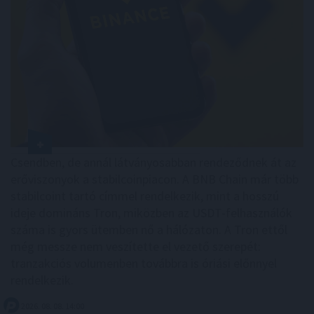
Csendben, de annál látványosabban rendeződnek át az
erőviszonyok a stabilcoinpiacon. A BNB Chain már több
stabilcoint tartó címmel rendelkezik, mint a hosszú
ideje domináns Tron, miközben az USDT-felhasználók
száma is gyors ütemben nő a hálózaton. A Tron ettől
még messze nem veszítette el vezető szerepét:
tranzakciós volumenben továbbra is óriási előnnyel
rendelkezik.
2026. 08. 08. 14:00