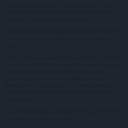
mérföldkő; a MÁV-csoport célja, hogy a május 1-jei hosszú
hétvége utasforgalmát már megnövelt kapacitással és
magasabb szolgáltatási színvonallal kezelje.
A balatoni fővonalakon egységesen életbe lépő menetrend
több közvetlen eljutási lehetőséget és sűrűbb kínálatot
biztosít.
Az előszezoni menetrendben jelentősen változik a Balatont
érintő vonatok közlekedési és megállási rendje, díjszabása,
menetrendje, ezért a vállalat kéri az utasokat, hogy
utazásuk megtervezéséhez használják a MÁV-csoport
járatinformációs szolgáltatását és hivatalos, térképes
útvonaltervezőjét, a MÁVPlusz webes és okostelefonos
alkalmazását.
A vasúti menetrenddel együtt a regionális buszközlekedési
lehetőségek is bővülnek - közölték.