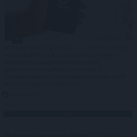
Az Európai Bizottság felszólította a Meta és a TikTok
közösségi platformokat, hogy határozottabban
lépjenek fel a válsághelyzetekben terjedő
dezinformációval szemben, és erősítsék a
tényellenőrzőkkel folytatott együttműködést a múlt
heti ceutai migrációs hullám után.
2026. 08. 08. 16:00
Megosztás:
TOVÁBB
Életveszélyes gyalog átkelni
a Dunán a