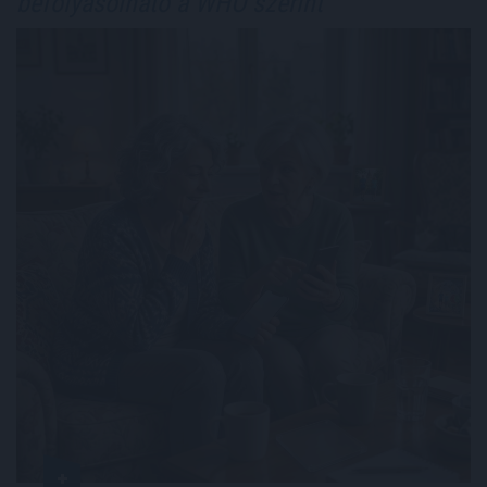
befolyásolható a WHO szerint