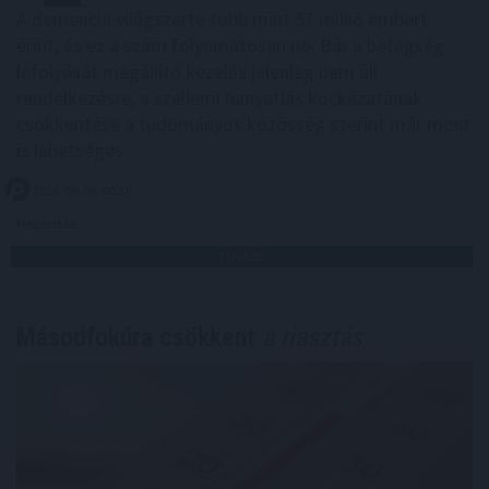
A demencia világszerte több mint 57 millió embert
érint, és ez a szám folyamatosan nő. Bár a betegség
lefolyását megállító kezelés jelenleg nem áll
rendelkezésre, a szellemi hanyatlás kockázatának
csökkentése a tudományos közösség szerint már most
is lehetséges.
2026. 08. 09. 00:30
Megosztás:
TOVÁBB
Másodfokúra csökkent
a riasztás