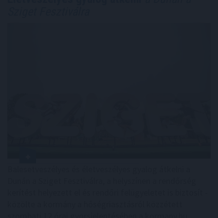
Sziget Fesztiválra
Balesetveszélyes és életveszélyes gyalog átkelni a
Dunán a Sziget Fesztiválra, a helyszínen a rendőrség
kerítést helyezett el és rendőri felügyeletet is biztosít -
közölte a kormány a hőségriasztásról közzétett
szombati 12 órai gyorsjelentésében a kormany.hu