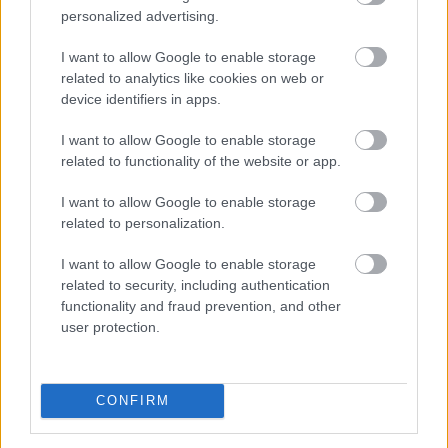
csúcsidei megtakarítást ért el
personalized advertising.
I want to allow Google to enable storage
related to analytics like cookies on web or
device identifiers in apps.
I want to allow Google to enable storage
related to functionality of the website or app.
I want to allow Google to enable storage
related to personalization.
I want to allow Google to enable storage
related to security, including authentication
functionality and fraud prevention, and other
user protection.
A magyar vállalkozások összefogása több mint 145 000
kilowattóra (kWh) csúcsidei megtakarítást ért el,
köszönhetően olyan intézkedésnek, mint a
CONFIRM
klímahasználat csökkentése - közölte a Vállalkozók és