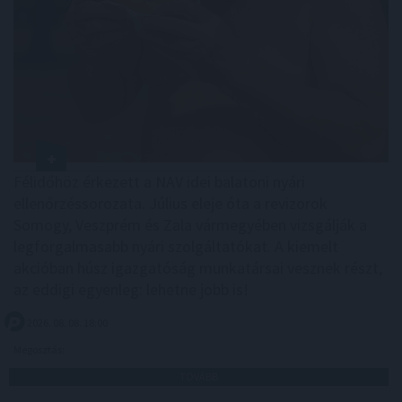
Félidőhöz érkezett a NAV idei balatoni nyári
ellenőrzéssorozata. Július eleje óta a revizorok
Somogy, Veszprém és Zala vármegyében vizsgálják a
legforgalmasabb nyári szolgáltatókat. A kiemelt
akcióban húsz igazgatóság munkatársai vesznek részt,
az eddigi egyenleg: lehetne jobb is!
2026. 08. 08. 18:00
Megosztás:
TOVÁBB