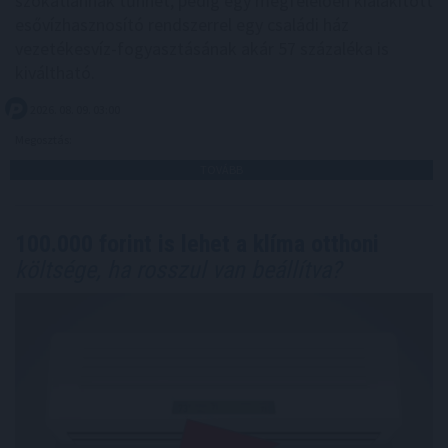
szokatlannak tűnhet, pedig egy megfelelően kialakított
esővízhasznosító rendszerrel egy családi ház
vezetékesvíz-fogyasztásának akár 57 százaléka is
kiváltható.
2026. 08. 09. 03:00
Megosztás:
TOVÁBB
100.000 forint is lehet a klíma otthoni
költsége, ha rosszul van beállítva?