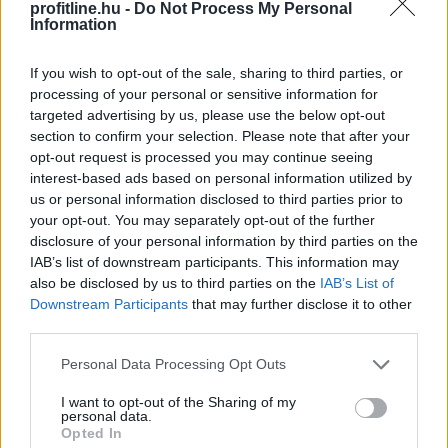
profitline.hu -
Do Not Process My Personal
Information
If you wish to opt-out of the sale, sharing to third parties, or
processing of your personal or sensitive information for
targeted advertising by us, please use the below opt-out
section to confirm your selection. Please note that after your
opt-out request is processed you may continue seeing
interest-based ads based on personal information utilized by
us or personal information disclosed to third parties prior to
your opt-out. You may separately opt-out of the further
Még egy nagybank kamatkedvezményt ad azért, hogy
disclosure of your personal information by third parties on the
IAB’s list of downstream participants. This information may
az igénylők nála vegyék fel a kedvezményes, maximum
also be disclosed by us to third parties on the
IAB’s List of
3 százalékos kamatú Otthon Startot. 2026-ban az új
Downstream Participants
that may further disclose it to other
lakáshitelek 80 százaléka valamilyen állami
third parties.
támogatásos kölcsön, túlnyomórészt Otthon Start.
Augusztus 10-től az UniCredit is belép az ezt a hitelt 3
Please note that this website/app uses one or more Google
Personal Data Processing Opt Outs
services and may gather and store information including but
százalék alatti kamattal kínáló bankok közé – derül ki a
not limited to your visit or usage behaviour. You may click to
I want to opt-out of the Sharing of my
BiztosDöntés.hu összegzéséből.
personal data.
grant or deny consent to Google and its third-party tags to
Opted In
use your data for below specified purposes in below Google
2026. 08. 08. 21:00