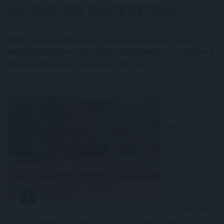
előszezoni menetrendje
2026. 04. 26. 15:00
A MÁV-csoport előszezoni menetrendje az idén minden
eddiginél korábban, már május 1-jétől életbe lép - közölte a
közlekedési vállalat vasárnap az MTI-vel.
A társaság
felhívta a
figyelmet,
hogy az
előszezoni
menetrend
számos
változást hoz.
A közlemény
szerint a balatoni közösségi közlekedésben ez az év