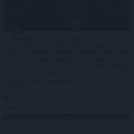
Elsőre logikus védekezésnek tűnhet saját, helyi
devizához kötött stabilcoint indítani a dolláralapú
digitális tokenek térnyerésével szemben. Az IMF szerint
azonban ez könnyen visszafelé sülhet el: a helyi
stabilcoinok akár még egyszerűbbé is tehetik a dollárba
való menekülést, különösen a feltörekvő piacokon, ahol
eleve erős a devizagyengüléstől és inflációtól való
félelem.
2026. 08. 08. 11:00
Megosztás:
TOVÁBB