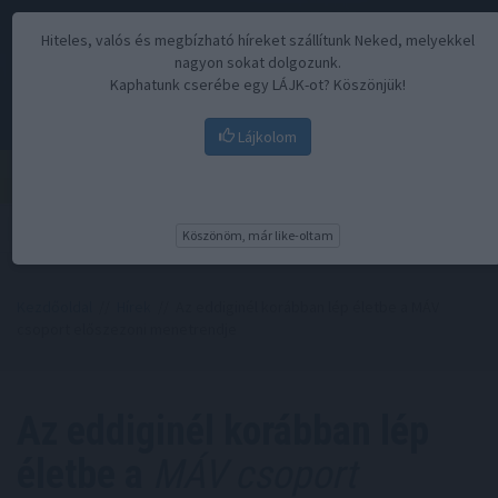
Hiteles, valós és megbízható híreket szállítunk Neked, melyekkel
nagyon sokat dolgozunk.
Kaphatunk cserébe egy LÁJK-ot? Köszönjük!
Lájkolom
Menü
Köszönöm, már like-oltam
Kezdőoldal
//
Hírek
// Az eddiginél korábban lép életbe a MÁV
csoport előszezoni menetrendje
Az eddiginél korábban lép
életbe a
MÁV csoport