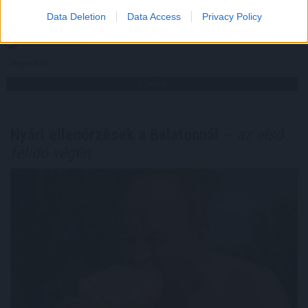
Munkáltatók Országos Szövetsége (VOSZ) szombaton
az MTI-vel.
Data Deletion
Data Access
Privacy Policy
2026. 08. 08. 19:00
Megosztás:
TOVÁBB
Nyári ellenőrzések a Balatonnál
– az első
félidő végén