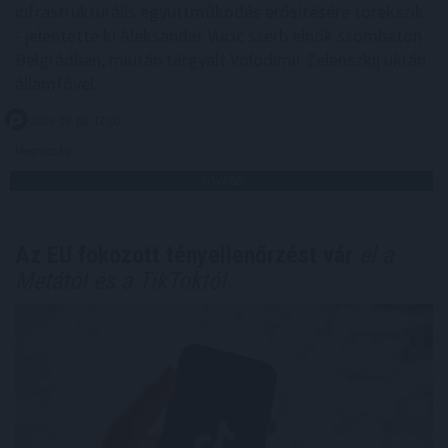
infrastrukturális együttműködés erősítésére törekszik
- jelentette ki Aleksandar Vucic szerb elnök szombaton
Belgrádban, miután tárgyalt Volodimir Zelenszkij ukrán
államfővel.
2026. 08. 08. 17:00
Megosztás:
TOVÁBB
Az EU fokozott tényellenőrzést vár
el a
Metától és a TikToktól