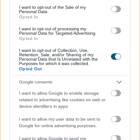
consent section.
I want to opt-out of the Sale of my
Megosztás:
Personal Data.
Opted In
TOVÁBB
I want to opt-out of processing my
Personal Data for Targeted Advertising.
Opted In
Magyar Péter: Baka András
elfogadta a
felkérést
I want to opt-out of Collection, Use,
Retention, Sale, and/or Sharing of my
Personal Data that Is Unrelated with the
Elfogadta a felkérést a köztársasági elnöki tisztségre
Purposes for which it was collected.
Baka András - közölte a kormányfő Facebook-oldalán
Opted Out
szombaton.
Google consents
2026. 08. 08. 20:00
I want to allow Google to enable storage
Megosztás:
related to advertising like cookies on web or
TOVÁBB
device identifiers in apps.
I want to allow my user data to be sent to
Google for online advertising purposes.
VOSZ: a magyar vállalkozások
összefogása több mint
145 000 kilowattóra
I want to allow Google to send me