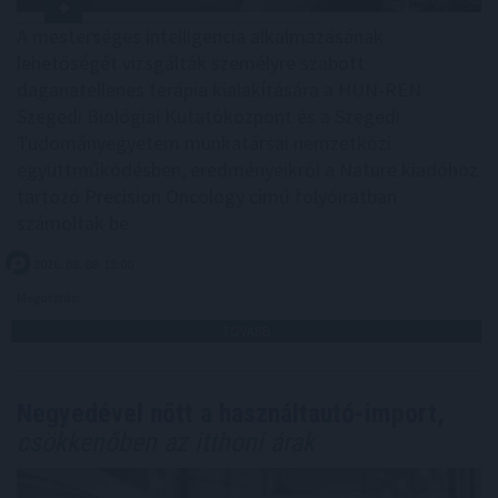
A mesterséges intelligencia alkalmazásának
lehetőségét vizsgálták személyre szabott
daganatellenes terápia kialakítására a HUN-REN
Szegedi Biológiai Kutatóközpont és a Szegedi
Tudományegyetem munkatársai nemzetközi
együttműködésben, eredményeikről a Nature kiadóhoz
tartozó Precision Oncology című folyóiratban
számoltak be.
2026. 08. 08. 13:00
Megosztás:
TOVÁBB
Negyedével nőtt a használtautó-import,
csökkenőben az itthoni árak