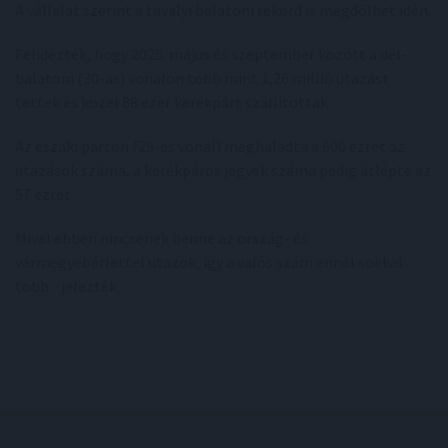
A vállalat szerint a tavalyi balatoni rekord is megdőlhet idén.
Felidézték, hogy 2025. május és szeptember között a dél-
balatoni (30-as) vonalon több mint 1,26 millió utazást
tettek és közel 88 ezer kerékpárt szállítottak.
Az északi parton (29-es vonal) meghaladta a 600 ezret az
utazások száma, a kerékpáros jegyek száma pedig átlépte az
57 ezret.
Mivel ebben nincsenek benne az ország- és
vármegyebérlettel utazók, így a valós szám ennél sokkal
több - jelezték.