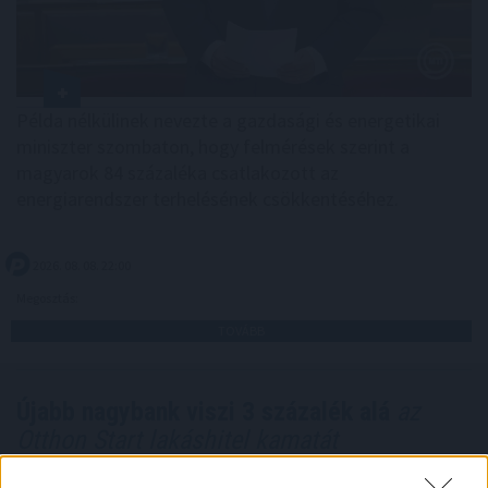
Példa nélkülinek nevezte a gazdasági és energetikai
miniszter szombaton, hogy felmérések szerint a
magyarok 84 százaléka csatlakozott az
energiarendszer terhelésének csökkentéséhez.
2026. 08. 08. 22:00
Megosztás:
TOVÁBB
Újabb nagybank viszi 3 százalék alá
az
Otthon Start lakáshitel kamatát