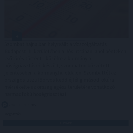
Szombat hajnalban helyreállt a vízszolgáltatás
Budapest III. kerületében a Jós utcában, ahol pénteken
csőtörés történt - közölte a kormány a
hőségriasztásról készült, szombaton közzétett
jelentésében a kormany.hu oldalon. Szombattól az
országos tisztifőorvos kedd éjfélig másodfokúra
mérsékelte az ország egész területére vonatkozó
harmadfokú hőségriasztást.
2026. 08. 09. 00:05
Megosztás:
TOVÁBB