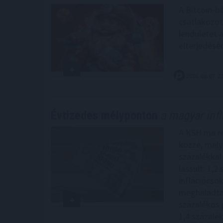
A Bitcoin-b
csatlakozot
lendületet 
elterjedésé
2026. 08. 07. 2
Évtizedes mélyponton
a magyar infl
A KSH ma reg
közzé, melye
százalékkal
lassult: 1,2
inflációcsö
meghaladta 
százalékos 
1,4 százalé