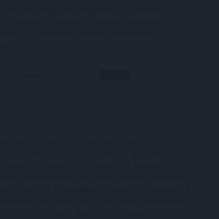
ányászati iparág több meghatározó szereplője is
t a Stratum V2 Working Grouphoz, ami komoly
adhat az új generációs bányászati protokoll
nek.
3:00
Megosztás:
TOVÁBB
áció
gel a júliusi fogyasztói inflációs adatot tette
k szerint a fogyasztói árak havi szinten 0,1
 csökkentek. Az éves szintű infláció így tovább
 százalékra a júniusi 1,7 százalékról. A további
kkenés borítékolható volt, ennek mértéke azonban
a vártat. Az 1,2 százalékos tényadat így mind az 1,6
piaci konszenzusnál, mind a mi – ennél alacsonyabb –
kos várakozásunknál kisebb lett. A maginflációnál