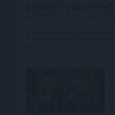
jeleznek – Vajon bevált
előértékesítése 7 millió 
2025. 02. 15. 08:00
Technikai jelek arra utalnak, hogy a Dogecoin jele
kérdéses, hogy képes lesz-e teljesíteni az elvárá
jelentős befektetéseket vonz, meghaladva a 7 milli
változásokat jeleznek?
Az
ha
Az 
eli
spo
val