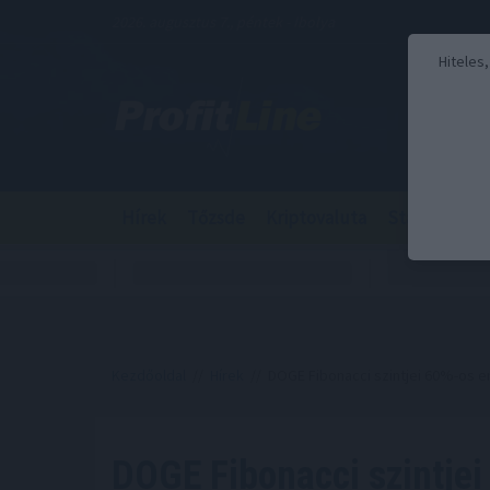
2026. augusztus 7., péntek - Ibolya
Hiteles
Hírek
Tőzsde
Kriptovaluta
Stabilcoin
Kezdőoldal
//
Hírek
// DOGE Fibonacci szintjei 60%-os eme
DOGE Fibonacci szintje