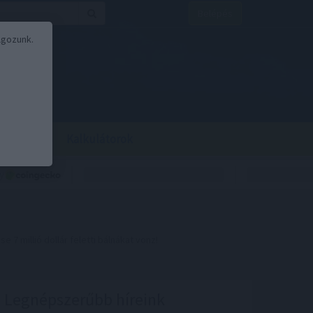
Belépés
lgozunk.
BOR
BIRS
Kalkulátorok
7 millió dollár feletti bálnákat vonz!
Legnépszerűbb híreink