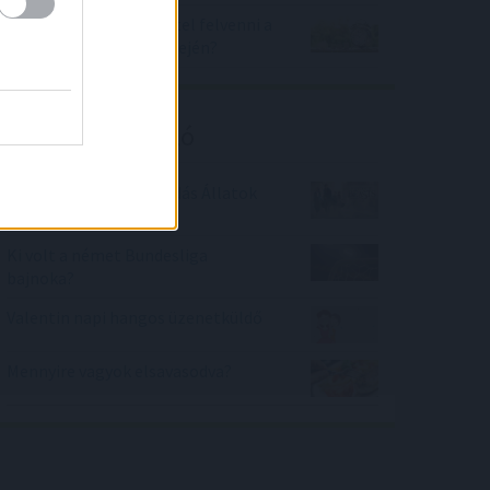
Mikor érdemes lakáshitel felvenni a
folyamatos drágulás idején?
Kalkulátor ajánló
Hányast kapnál Legendás Állatok
tantárgyból?
Ki volt a német Bundesliga
bajnoka?
Valentin napi hangos üzenetküldő
Mennyire vagyok elsavasodva?