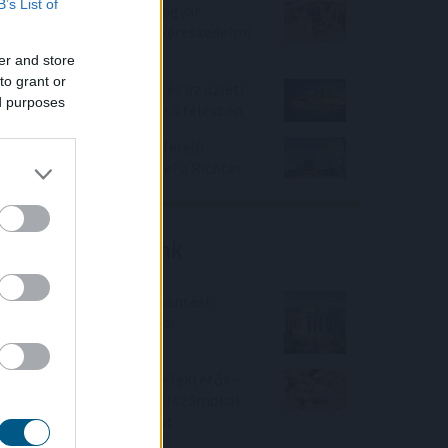
B’s List of
Tovább erősítenék a magyar
termékek jelenlétét a kereskedelmi
láncok
er and store
to grant or
Növelte az árbevételét és az üzleti
ed purposes
eredményét a Mol az első félévben
A várakozásoknak megfelelő
bevételnövekedést ért el a Richter
Friss elemzéseink
Fokozatos kamatcsökkentést
támogatnak az amerikai
jegybankárok
Örülhetnek a Richter befektetők -
piaci konszenzus feletti számokat
közölt a tőzsdei vállalat