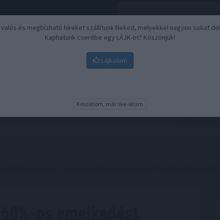
, valós és megbízható híreket szállítunk Neked, melyekkel nagyon sokat do
Kaphatunk cserébe egy LÁJK-ot? Köszönjük!
Lájkolom
Nyugdíj
Biztosítási befektetések
BU
Köszönöm, már like-oltam
lkedést jeleznek – Vajon beváltja a várakozásokat? Az XYZ előértékesítése 
i 60%-os emelkedést