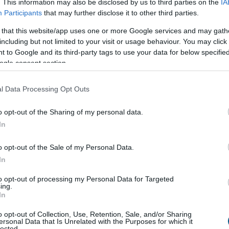
. This information may also be disclosed by us to third parties on the
IA
Participants
that may further disclose it to other third parties.
 that this website/app uses one or more Google services and may gath
including but not limited to your visit or usage behaviour. You may click 
ázások, valamint a folyamatos tokenégetések révén a $XYZ
 to Google and its third-party tags to use your data for below specifi
szolgálja, hogy tovább növelje az értékét, erősítse az
ogle consent section.
ely tudja, hogy ez nem csupán egy újabb mémérme—
l Data Processing Opt Outs
 Készen állsz csatlakozni a ringhez?
o opt-out of the Sharing of my personal data.
In
reamig – Még mindig ugat a Doge?
o opt-out of the Sale of my Personal Data.
egy szórakoztató változata, a népszerű Shiba Inu
In
k korlátozott a kínálata, a Dogecoin bőségesen elérhető.
to opt-out of processing my Personal Data for Targeted
ncs felső határ arra vonatkozóan, hogy mennyi létezhet
ing.
In
o opt-out of Collection, Use, Retention, Sale, and/or Sharing
 értéke 2021-ben az egekbe szökött, és bekerült a tíz
ersonal Data that Is Unrelated with the Purposes for which it
lected.