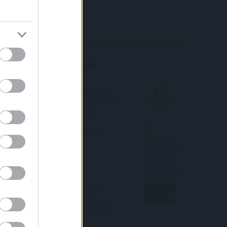
4IG elemzés
Richter elemzés
Befektetési tippek
Már csaknem tízmillió forinttal
többe kerül ugyanaz a húszmilliós
lakáshitel, mint februárban
Vállalati kötvények vásárlása,
tanácsadás
Ne kapkodjunk a nyári EURÓ
megvásárlásával?! A 370-es
szintekig csökkenhet az EURÓ
árfolyama