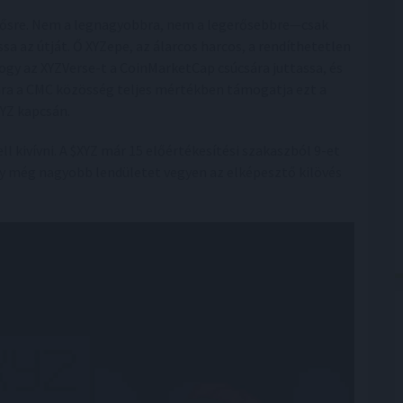
hősre. Nem a legnagyobbra, nem a legerősebbre—csak
ssa az útját. Ő XYZepe, az álarcos harcos, a rendíthetetlen
hogy az XYZVerse-t a CoinMarketCap csúcsára juttassa, és
ára a CMC közösség teljes mértékben támogatja ezt a
XYZ kapcsán.
 kivívni. A $XYZ már 15 előértékesítési szakaszból 9-et
ogy még nagyobb lendületet vegyen az elképesztő kilövés