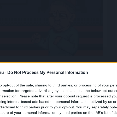
kelt, így ez egy ígéretes lehetőség. Az előértékesítés
c még nem ért véget, de az út a dicsőség felé már
.hu -
Do Not Process My Personal Information
to opt-out of the sale, sharing to third parties, or processing of your per
formation for targeted advertising by us, please use the below opt-out s
r selection. Please note that after your opt-out request is processed y
eing interest-based ads based on personal information utilized by us or
z aktív hozzájárulók nem csupán nézők—
disclosed to third parties prior to your opt-out. You may separately opt-
 formájában. Ez egy olyan játék, ahol a leglelkesebb
losure of your personal information by third parties on the IAB’s list of