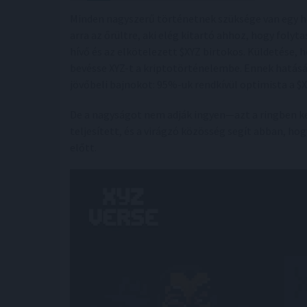
Minden nagyszerű történetnek szüksége van egy 
arra az őrültre, aki elég kitartó ahhoz, hogy folyta
hívő és az elkötelezett $XYZ birtokos. Küldetése, 
bevésse XYZ-t a kriptotörténelembe. Ennek hatás
jövőbeli bajnokot: 95%-uk rendkívül optimista a $
De a nagyságot nem adják ingyen—azt a ringben kell
teljesített, és a virágzó közösség segít abban, h
előtt.