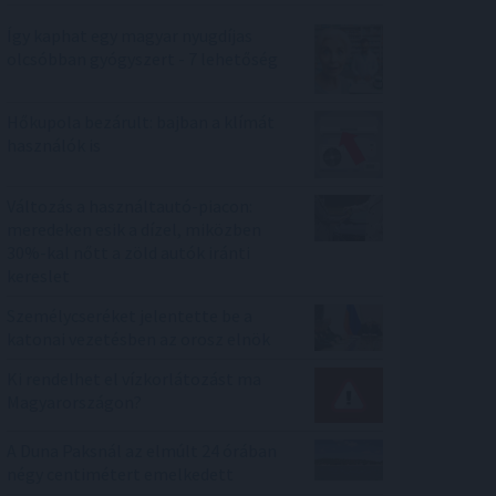
Így kaphat egy magyar nyugdíjas
olcsóbban gyógyszert - 7 lehetőség
Hőkupola bezárult: bajban a klímát
használók is
Változás a használtautó-piacon:
meredeken esik a dízel, miközben
30%-kal nőtt a zöld autók iránti
kereslet
Személycseréket jelentette be a
katonai vezetésben az orosz elnök
Ki rendelhet el vízkorlátozást ma
Magyarországon?
A Duna Paksnál az elmúlt 24 órában
négy centimétert emelkedett