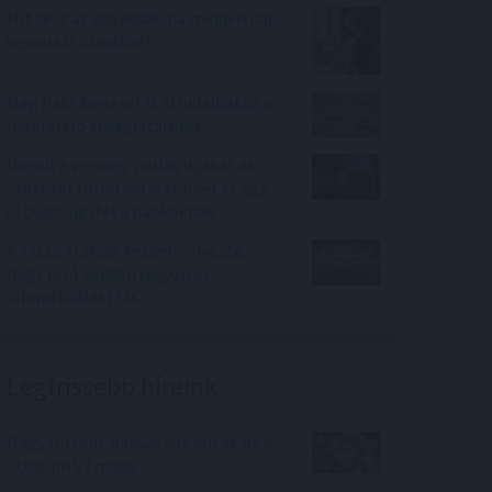
Mit tesz az agyaddal, ha minden nap
ugyanazt csinálod?
Még Paks kiesését is áthidalhatná a
megfelelő energiatárolás
Durvul a verseny: nullás díjakat és
százezer forintnál is többet ér egy
új céges ügyfél a bankoknak
A Tisza-frakció kezdeményezte,
hogy jövő kedden legyen az
államfőválasztás
Legfrissebb híreink
Nagy Bitcoin-bányászok álltak be a
Stratum V2 mögé