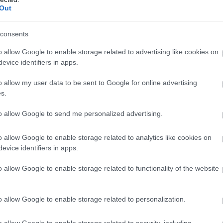
pedig meghaladta az 50 milliárd dollárt. A közösségi
Out
, nagy szerepet játszott ebben a növekedésben. A coin
eg egy könnyed projektnek szánták, ám a Dogecoin hamar
consents
támogatás erejét a pénzügyi piacokon.
o allow Google to enable storage related to advertising like cookies on
orban az erős online közösségére támaszkodik.
evice identifiers in apps.
utákhoz, azonban nem kínál olyan egyedi funkciókat,
i helyzetben egyesek kockázatos, de izgalmas
o allow my user data to be sent to Google for online advertising
s.
 az Ethereum, stabilabb felhasználási esettel és
rendek azt mutatják, hogy a Dogecoin árfolyamát
to allow Google to send me personalized advertising.
vonzereje attól függ, hogy mennyire hisz valaki a
 vállalni.
o allow Google to enable storage related to analytics like cookies on
evice identifiers in apps.
o allow Google to enable storage related to functionality of the website
e az XYZ kiemelkedik, mint az első teljesen
dést céloz meg, és egyedülálló közösséget kovácsol
o allow Google to enable storage related to personalization.
o allow Google to enable storage related to security, including