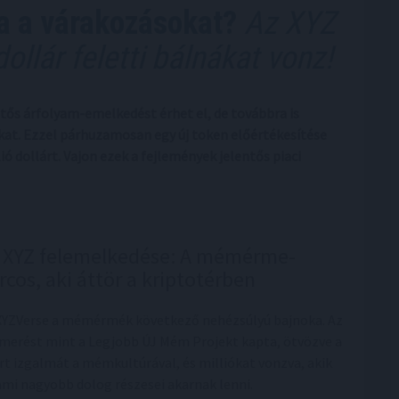
ja a várakozásokat?
Az XYZ
dollár feletti bálnákat vonz!
ntős árfolyam-emelkedést érhet el, de továbbra is
sokat. Ezzel párhuzamosan egy új token előértékesítése
ó dollárt. Vajon ezek a fejlemények jelentős piaci
 XYZ felemelkedése: A mémérme-
rcos, aki áttör a kriptotérben
XYZVerse a mémérmék következő nehézsúlyú bajnoka. Az
smerést mint a Legjobb ÚJ Mém Projekt kapta, ötvözve a
rt izgalmát a mémkultúrával, és milliókat vonzva, akik
ami nagyobb dolog részesei akarnak lenni.