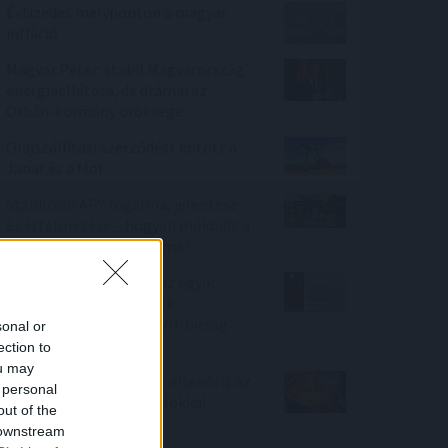
Évtizedes mélyponton a magyar
infláció
Magyar Péter: stabil Magyarország
energiaellátása, de drámai az
Orbán-kormány öröksége
Olajszállítási szerződést kötött a
Janaf és a Mol
Stabilcoin APY fogalma, jelentése
és értelmezése – hogyan működik a
stabilcoinok éves hozama?
Korlátozta a versenyt az egyik
ismert hazai fodrászcikk
forgalmazó, komoly GVH-bírság
sonal or
lett a vége
ection to
ou may
Nemzetközi konyhákat ellenőriz az
 personal
NKFH a kormányhivatalokkal
out of the
együtt
 downstream