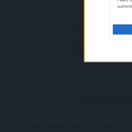
További információ az XYZVerse-ről (XYZ) itt talál
authenti
Webold
A fenti írás egy vendégtartalom így annak tartalmá
nem vállal. A megjelenített információk nem minősí
értékpapír / kriptovaluta / token /
ICO
stb. jegyzésér
kizárólag tájékoztatásul szolgálnak. Minden befekt
információk és lehetőségek széleskörű megismerése
felelősségteljesen! A kriptovaluta vásárlás kockáza
Nagy Bitcoin-bányászok álltak
be a 