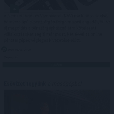
A Nemzeti Adó- és Vámhivatal (NAV) ma kiadta az első
hardveralapú e-pénztárgép forgalmazási engedélyét. Az
új megoldás a pénztárgéphasználatra kötelezett
vállalkozásokat segíti már most, két évvel az online
pénztárgépek végleges kivezetése előtt.
2026. 08. 09. 04:00
Megosztás:
TOVÁBB
Esővizet tegyünk
a mosógépbe!