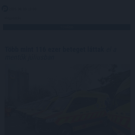
2026. 08. 09. 13:00
Megosztás:
TOVÁBB
Több mint 116 ezer beteget láttak
el a
mentők júliusban