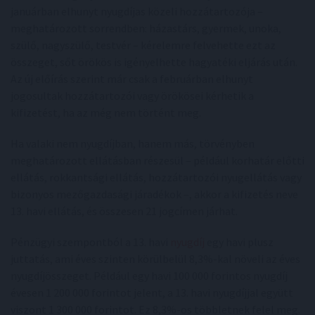
januárban elhunyt nyugdíjas közeli hozzátartozója –
meghatározott sorrendben: házastárs, gyermek, unoka,
szülő, nagyszülő, testvér – kérelemre felvehette ezt az
összeget, sőt örökös is igényelhette hagyatéki eljárás után.
Az új előírás szerint már csak a februárban elhunyt
jogosultak hozzátartozói vagy örökösei kérhetik a
kifizetést, ha az még nem történt meg.
Ha valaki nem nyugdíjban, hanem más, törvényben
meghatározott ellátásban részesül – például korhatár előtti
ellátás, rokkantsági ellátás, hozzátartozói nyugellátás vagy
bizonyos mezőgazdasági járadékok –, akkor a kifizetés neve
13. havi ellátás, és összesen 21 jogcímen járhat.
Pénzügyi szempontból a 13. havi
nyugdíj
egy havi plusz
juttatás, ami éves szinten körülbelül 8,3%-kal növeli az éves
nyugdíjösszeget. Például egy havi 100 000 forintos nyugdíj
évesen 1 200 000 forintot jelent, a 13. havi nyugdíjjal együtt
viszont 1 300 000 forintot. Ez 8,3%-os többletnek felel meg.