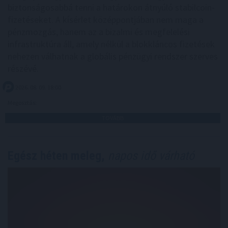
biztonságosabbá tenni a határokon átnyúló stabilcoin-
fizetéseket. A kísérlet középpontjában nem maga a
pénzmozgás, hanem az a bizalmi és megfelelési
infrastruktúra áll, amely nélkül a blokkláncos fizetések
nehezen válhatnak a globális pénzügyi rendszer szerves
részévé.
2026. 08. 09. 18:00
Megosztás:
TOVÁBB
Egész héten meleg,
napos idő várható