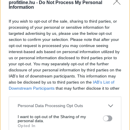
profitline.hu -
Do Not Process My Personal
Information
If you wish to opt-out of the sale, sharing to third parties, or
processing of your personal or sensitive information for
targeted advertising by us, please use the below opt-out
section to confirm your selection. Please note that after your
opt-out request is processed you may continue seeing
interest-based ads based on personal information utilized by
us or personal information disclosed to third parties prior to
your opt-out. You may separately opt-out of the further
A három vidéki nemzetközi repülőtér közül 1,2 milliárd
disclosure of your personal information by third parties on the
forint állami támogatást kap működéséhez idén a
IAB’s list of downstream participants. This information may
sármelléki Hévíz-Balaton Airport - közölte a térség
also be disclosed by us to third parties on the
IAB’s List of
országgyűlési képviselője szombaton közösségi
Downstream Participants
that may further disclose it to other
third parties.
oldalán.
Please note that this website/app uses one or more Google
Personal Data Processing Opt Outs
2026. 08. 09. 11:00
services and may gather and store information including but
Megosztás:
not limited to your visit or usage behaviour. You may click to
I want to opt-out of the Sharing of my
personal data.
grant or deny consent to Google and its third-party tags to
TOVÁBB
Opted In
use your data for below specified purposes in below Google