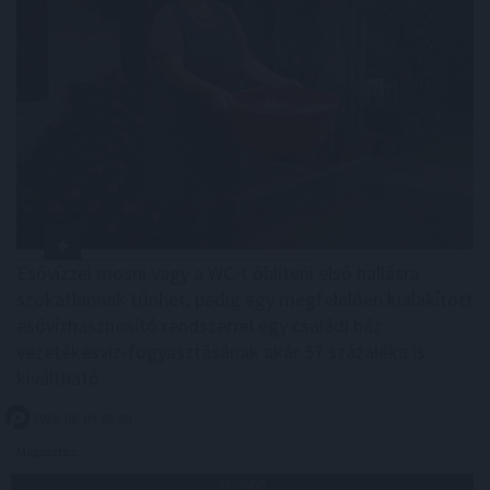
Esővízzel mosni vagy a WC-t öblíteni első hallásra
szokatlannak tűnhet, pedig egy megfelelően kialakított
esővízhasznosító rendszerrel egy családi ház
vezetékesvíz-fogyasztásának akár 57 százaléka is
kiváltható.
2026. 08. 09. 03:00
Megosztás:
TOVÁBB