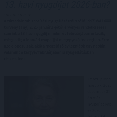
13. havi nyugdíjat 2026-ban?
2025. 08. 16. 01:00
A társadalombiztosítási nyugellátásról szóló 1997. évi LXXXI.
törvény (Tny.) 2025. január 1-jétől érvényes rendelkezései
szerint a 13. havi nyugdíj minden év februárjában érkezik,
mégpedig a februári nyugdíjjal megegyező összegben. Erre
azok jogosultak, akik a megelőző év legalább egy napján,
valamint a tárgyév februárjában is nyugellátásban
részesülnek.
Ez azt jelenti,
hogy aki 2025.
december 31-
én már
nyugdíjat kap,
és 2026
februárjában