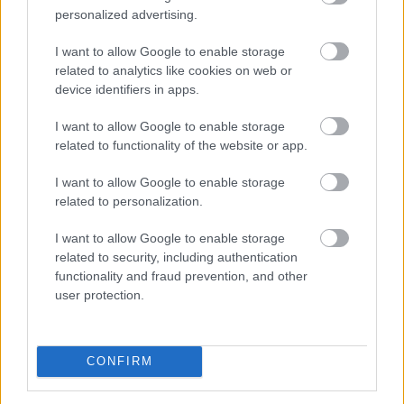
personalized advertising.
2026. 08. 09. 10:00
I want to allow Google to enable storage
Megosztás:
related to analytics like cookies on web or
device identifiers in apps.
TOVÁBB
I want to allow Google to enable storage
related to functionality of the website or app.
Történelmi mélypontra csökkent az
Egyesült Államok
legnagyobb
I want to allow Google to enable storage
related to personalization.
víztározójának vízszintje
I want to allow Google to enable storage
related to security, including authentication
functionality and fraud prevention, and other
user protection.
CONFIRM