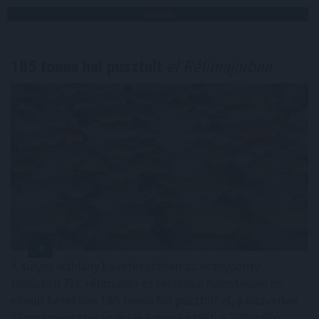
TOVÁBB
185 tonna hal pusztult
el Rétimajorban
A súlyos vízhiány következtében az Aranyponty
Halászati Zrt. rétimajori és rétszilasi halastavain az
elmúlt hetekben 185 tonna hal pusztult el, a közvetlen
állományveszteség értéke megközelíti a 200 millió