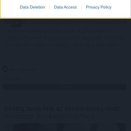
Data Deletion
Data Access
Privacy Policy
Történelmi mélypontra csökkent a Lake Mead, az
Egyesült Államok legnagyobb víztározójának vízszintje
szombaton – derül ki a vízügyi hatóságok adataiból.
2026. 08. 09. 09:00
Megosztás:
TOVÁBB
Keddig tartja fent az extrém hőség miatt
bevezetett intézkedéseit a Posta