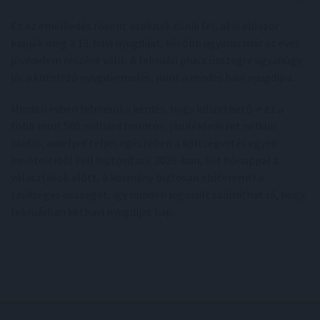
Ez az emelkedés főként azoknak tűnik fel, akik először
kapják meg a 13. havi nyugdíjat, később ugyanis már az éves
jövedelem részévé válik. A februári plusz összegre ugyanúgy
jár a kötelező nyugdíjemelés, mint a rendes havi nyugdíjra.
Minden évben felmerül a kérdés, hogy kifizethető-e ez a
több mint 500 milliárd forintos, járulékfedezet nélküli
kiadás, amelyet teljes egészében a költségvetés egyéb
bevételeiből kell biztosítani. 2026-ban, két hónappal a
választások előtt, a kormány biztosan előteremti a
szükséges összeget, így minden jogosult számíthat rá, hogy
februárban kéthavi nyugdíjat kap.