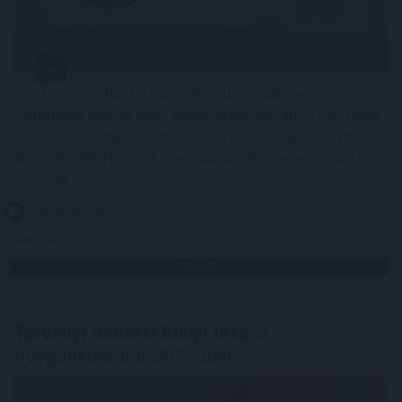
Egy korszerű háztartási légkondicionáló nem
feltétlenül számít nagy energiafalónak, ám a helytelen
használat könnyen több tízezer, szélsőséges esetben
akár 100 000 forintot meghaladó felesleges kiadást
okozhat.
2026. 08. 09. 02:00
Megosztás:
TOVÁBB
Törvényi döntés! Ennyi lesz
a
nyugdíjkorhatár 2027-ben