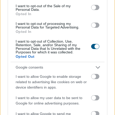
consent section.
I want to opt-out of the Sale of my
Personal Data.
24 órás várakozás a kriptóra? Brazília
Opted In
szigorítja a digitális átutalásokat
I want to opt-out of processing my
Personal Data for Targeted Advertising.
Opted In
I want to opt-out of Collection, Use,
Retention, Sale, and/or Sharing of my
Personal Data that Is Unrelated with the
Purposes for which it was collected.
Opted Out
Google consents
I want to allow Google to enable storage
related to advertising like cookies on web or
device identifiers in apps.
Brazília központi bankja új szabályozással lép fel a
kriptovalutás csalások ellen: 2027. január 1-jétől
I want to allow my user data to be sent to
Google for online advertising purposes.
bizonyos, 10 000 dollár feletti kriptoátutalásokat akár
24 órára visszatarthatnak a szolgáltatók.
I want to allow Google to send me