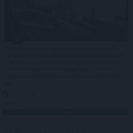
Vajda-Papír Csoport egy százalékkal mérsékelheti
fajlagos áramfelhasználását azzal, hogy hosszú távon
is alkalmazza az elmúlt héten ideiglenesen bevezetett
takarékossági intézkedések egy részét - közölte a
higiéniaipapír-gyártó cégcsoport szombaton az MTI-
vel.
2026. 08. 09. 14:00
Megosztás:
TOVÁBB