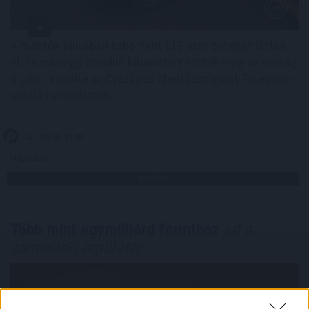
A mentők júliusban több mint 116 ezer beteget láttak
el, és mintegy ötmillió kilométert tettek meg az ország
útjain - közölte az Országos Mentőszolgálat Facebook-
oldalán szombaton.
2026. 08. 09. 12:00
Megosztás:
TOVÁBB
Több mint egymilliárd forinthoz
jut a
sármelléki repülőtér