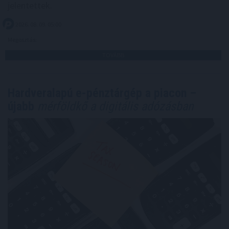
jelentettek.
2026. 08. 09. 05:00
Megosztás:
TOVÁBB
Hardveralapú e-pénztárgép a piacon –
újabb
mérföldkő a digitális adózásban