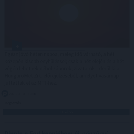
Egész jövő héten napos, meleg idő várható, a hét
közepén kisebb enyhüléssel; csak a hét elején és a hét
végén lehetnek néhol záporok, zivatarok - derül ki a
HungaroMet Zrt. előrejelzéséből, amelyet vasárnap
juttattak el az MTI-hez.
2026. 08. 09. 16:00
Megosztás:
TOVÁBB
Ripple a Fed kapujában: új
pénzügyi