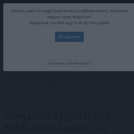
Hiteles, valós és megbízható híreket szállítunk Neked, melyekkel
nagyon sokat dolgozunk.
Kaphatunk cserébe egy LÁJK-ot? Köszönjük!
Lájkolom
Menü
Köszönöm, már like-oltam
Kezdőoldal
//
Hírek
// Elfogadták a jogszabályt! Mikor és kik kapják
meg a 13. havi nyugdíjat 2026-ban?
Elfogadták a jogszabályt!
Mikor és kik kapják
meg a