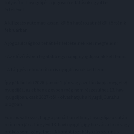
folyósított nyugdíj és a jogosító ellátások együttes
értékével.
A kifizetés automatikusan, külön határozat nélkül történik
februárban.
A jogosultsághoz tehát két feltételnek kell megfelelni:
- Az előző évben legalább egy napig nyugdíjasnak kell lenni.
- A tárgyév februárjában is nyugdíjasnak kell lenni.
Így például aki 2026. január 1-jén vagy azután kapja meg első
nyugdíját, az ebben az évben még nem részesülhet 13. havi
nyugdíjban, csak 2027-től - olvashatjuk a NyugdíjGuru.hu
blogban.
Fontos változás, hogy a januárban elhunyt nyugdíjasok után
már nem jár a tárgyévi 13. havi nyugdíj, így hozzátartozó vagy
örökös sem igényelheti. A korábbi szabályozás szerint a