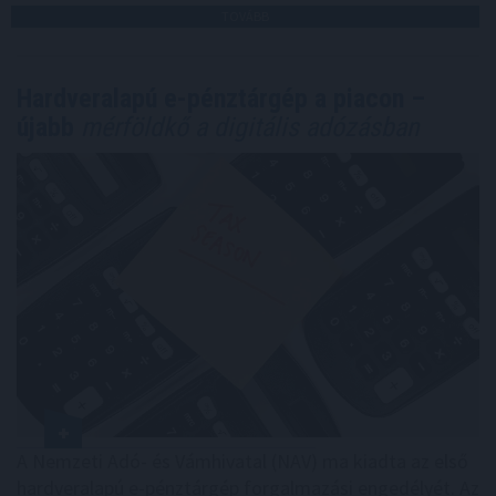
TOVÁBB
Hardveralapú e-pénztárgép a piacon –
újabb
mérföldkő a digitális adózásban
A Nemzeti Adó- és Vámhivatal (NAV) ma kiadta az első
hardveralapú e-pénztárgép forgalmazási engedélyét. Az