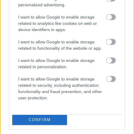
Történelmi mélypontra csökkent a Lake Mead, az
personalized advertising.
Egyesült Államok legnagyobb víztározójának vízszintje
szombaton – derül ki a vízügyi hatóságok adataiból.
I want to allow Google to enable storage
related to analytics like cookies on web or
device identifiers in apps.
I want to allow Google to enable storage
2026. 08. 09. 09:00
related to functionality of the website or app.
Megosztás:
I want to allow Google to enable storage
TOVÁBB
related to personalization.
I want to allow Google to enable storage
Keddig tartja fent az extrém hőség miatt
related to security, including authentication
bevezetett intézkedéseit a Posta
functionality and fraud prevention, and other
user protection.
CONFIRM