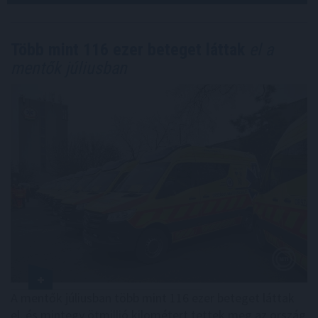
Több mint 116 ezer beteget láttak
el a
mentők júliusban
A mentők júliusban több mint 116 ezer beteget láttak
el, és mintegy ötmillió kilométert tettek meg az ország