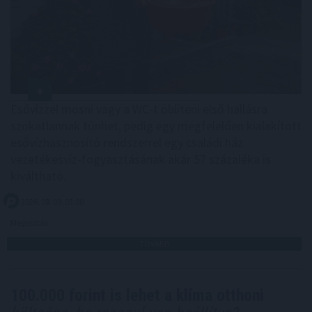
Esővízzel mosni vagy a WC-t öblíteni első hallásra
szokatlannak tűnhet, pedig egy megfelelően kialakított
esővízhasznosító rendszerrel egy családi ház
vezetékesvíz-fogyasztásának akár 57 százaléka is
kiváltható.
2026. 08. 09. 03:00
Megosztás:
TOVÁBB
100.000 forint is lehet a klíma otthoni