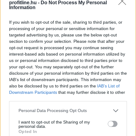
profitline.hu -
Do Not Process My Personal
Information
If you wish to opt-out of the sale, sharing to third parties, or
processing of your personal or sensitive information for
targeted advertising by us, please use the below opt-out
section to confirm your selection. Please note that after your
opt-out request is processed you may continue seeing
interest-based ads based on personal information utilized by
us or personal information disclosed to third parties prior to
your opt-out. You may separately opt-out of the further
disclosure of your personal information by third parties on the
IAB’s list of downstream participants. This information may
Brazília központi bankja új szabályozással lép fel a
also be disclosed by us to third parties on the
IAB’s List of
kriptovalutás csalások ellen: 2027. január 1-jétől
Downstream Participants
that may further disclose it to other
bizonyos, 10 000 dollár feletti kriptoátutalásokat akár
third parties.
24 órára visszatarthatnak a szolgáltatók.
Please note that this website/app uses one or more Google
Personal Data Processing Opt Outs
services and may gather and store information including but
2026. 08. 09. 10:00
not limited to your visit or usage behaviour. You may click to
I want to opt-out of the Sharing of my
personal data.
grant or deny consent to Google and its third-party tags to
Megosztás:
Opted In
use your data for below specified purposes in below Google