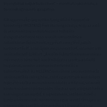
bizonylattal tudjuk biztosítani” – mondtaKovács Attila, a
terminál ügyvezető igazgatója.
A Magyarországi Logisztikai Szolgáltató Központok
Szövetsége (MLSZKSZ) évek óta hangoztatja, hogy az autó-
és akkumulátoripari beruházások felfutása
elengedhetetlenné teszi a vasúti infrastruktúra
haladéktalan fejlesztését, egyrészt a meglévő pályák
karbantartását, a lassújelek megszüntetését, valamint a V0
vasúti elkerülő építését. „A vasúti fejlesztések elmaradása a
már most is túlterhelt közúthálózatra szorítja a bővülő
forgalmat, növelve a környezetterhelést és a
balesetveszélyt. Az MLSZKSZ-ben célunk a környezetbarát
vasúti szállítás elősegítése, ezért egyeztetünk a szükséges
fejlesztésekről a minisztériumokkal és a MÁV-val, valamint
konferenciáinkon párbeszédre hívjuk az ipar, a logisztika és a
kormányzat szereplőit. A legközelebbi, októberi Kelet-
Európai Intermodális Konferencia egyik vezető témája is az
intermodális szállítás térnyerésének támogatása lesz.