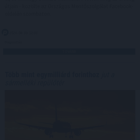
útjain - közölte az Országos Mentőszolgálat Facebook-
oldalán szombaton.
2026. 08. 09. 12:00
Megosztás:
TOVÁBB
Több mint egymilliárd forinthoz
jut a
sármelléki repülőtér