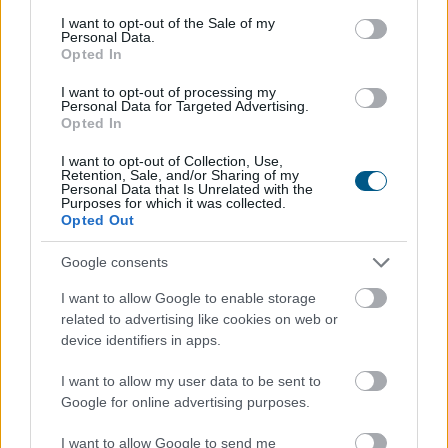
TOVÁBB
consent section.
I want to opt-out of the Sale of my
Personal Data.
Opted In
Történelmi mélypontra csökkent az
I want to opt-out of processing my
Egyesült Államok
legnagyobb
Personal Data for Targeted Advertising.
Opted In
víztározójának vízszintje
I want to opt-out of Collection, Use,
Retention, Sale, and/or Sharing of my
Personal Data that Is Unrelated with the
Purposes for which it was collected.
Opted Out
Google consents
I want to allow Google to enable storage
related to advertising like cookies on web or
device identifiers in apps.
I want to allow my user data to be sent to
Google for online advertising purposes.
I want to allow Google to send me