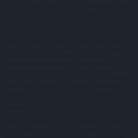
tervezett útvonal, miszerint a vonatok Budapestre érkeznek
és onnan közúton szállítják tovább a szegedi építkezésre.
Az első szállítmányt hamarosan újabb négy hajónyi
acélszerkezet és két-háromezer konténer építési anyag
követi augusztustól év végéig. A következő három évben
legalább négymillió tonna ömlesztett árut juttatnak el
közvetlenül az autógyár területére, várhatóan az
intermodális terminálon keresztül. A terminálról az
építkezésre a kamionos kiszállításokat továbbra is a
lakosság zavarása nélkül, az önkormányzattal és a Magyar
Közúttal egyeztetve végzik. A több lépcsőben épülő gyár az
eddig engedélyezett csarnokok mellé újabb egységek,
többek között egy tíz hektáros óriásépítmény létesítésére is
engedélyt kapott.
A gyár működésének kezdetén napi kétszáz konténert
tervez fogadni, ami a későbbieknek háromszáz konténerre is
emelkedhet. Az első évben százötvenezer, majd a további