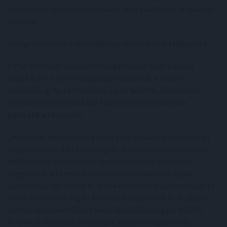
években évi háromszázezer kész autó szállítását is vasúton
tervezik.
Elengedhetetlen a terminál és a vasúthálózat fejlesztése
A PSP Terminál komplett szolgáltatást nyújt a vasúti
szállítástól a termináli szolgáltatáson át a közúti
kiszállításig. Az építkezés és a gyár későbbi, folyamatos
működésének biztosítása érdekében folyamatosan
fejlesztik a terminált.
„A növekvő konténerforgalom elvárásaihoz igazítottuk az
elegyfeldolgozási technológiát, a meglévő reach stracker
mellé hamarosan érkezik egy új üres konténerrakodó
targonca is. A terminál informatikai rendszerét újabb
kamerákkal egészítjük ki, ami a konténerek azonosítását és
a nyilvántartását segíti. A közúti kiszállítások és átadások
pontos dokumentálását valós idejű időbélyeggel és GPS-
koordinátákkal alátámasztott, elektronikus átadási