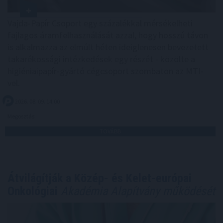
Vajda-Papír Csoport egy százalékkal mérsékelheti
fajlagos áramfelhasználását azzal, hogy hosszú távon
is alkalmazza az elmúlt héten ideiglenesen bevezetett
takarékossági intézkedések egy részét - közölte a
higiéniaipapír-gyártó cégcsoport szombaton az MTI-
vel.
2026. 08. 09. 14:00
Megosztás:
TOVÁBB
Átvilágítják a Közép- és Kelet-európai
Onkológiai
Akadémia Alapítvány működését