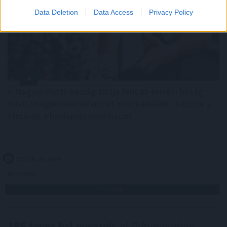
Data Deletion
Data Access
Privacy Policy
A Magyar Posta keddig tartja fent az extrém hőség
miatt ideiglenesen elrendelt intézkedéseit - közölte a
társaság a honlapján szombaton.
2026. 08. 09. 08:00
Megosztás:
TOVÁBB