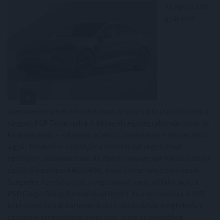
Az épülő BYD-
gyár acél
csarnokelemeivel érkezett meg az első vasúti szállítmány a
szegedi PSP Terminalra. A kötegelt egységrakományokat és
konténereket – elkerülve a lakott területeket – közvetlenül
a gyár területére szállítják a beruházást végző kínai
építőipari vállalkozónak. Az építési anyagokat Kínából hajón
szállítják európai kikötőkbe, majd onnan vasúton érkezik
Szegedre. Az első vonat a cégcsoport vasútvállalatával, a
PSP Cargo Group Romaniával futott be a terminálra. A BYD
kérésének és a dekarbonizációs elvárásoknak megfelelően
ez környezetbarátabb megoldás, mint az eredetileg