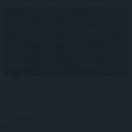
185 tonna hal pusztult
el Rétimajorban
A súlyos vízhiány következtében az Aranyponty
Halászati Zrt. rétimajori és rétszilasi halastavain az
elmúlt hetekben 185 tonna hal pusztult el, a közvetlen
állományveszteség értéke megközelíti a 200 millió
forintot - mondta Lévai Ferenc a társaság
vezérigazgatója az MTI-nek szombaton.
2026. 08. 09. 07:00