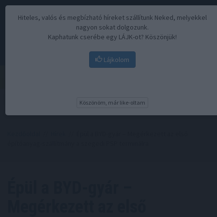
Hiteles, valós és megbízható híreket szállítunk Neked, melyekkel
nagyon sokat dolgozunk.
Kaphatunk cserébe egy LÁJK-ot? Köszönjük!
Lájkolom
Menü
Köszönöm, már like-oltam
Kezdőoldal
//
Hírek
// Épül a BYD-gyár – Megérkezett az első
építőanyag-szállítmány a szegedi PSP terminálra
Épül a BYD-gyár –
Megérkezett az első