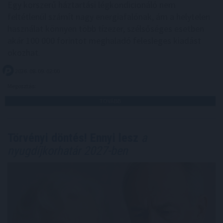
Egy korszerű háztartási légkondicionáló nem
feltétlenül számít nagy energiafalónak, ám a helytelen
használat könnyen több tízezer, szélsőséges esetben
akár 100 000 forintot meghaladó felesleges kiadást
okozhat.
2026. 08. 09. 02:00
Megosztás:
TOVÁBB
Törvényi döntés! Ennyi lesz
a
nyugdíjkorhatár 2027-ben