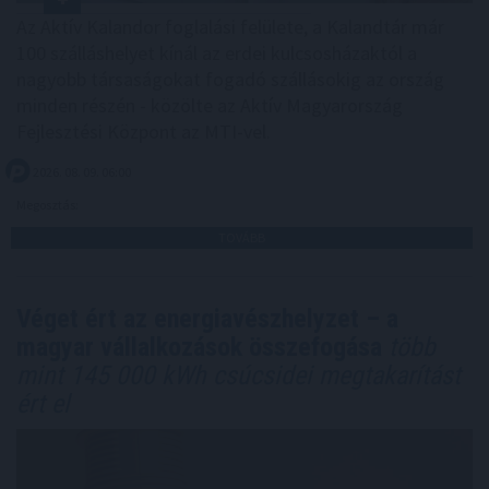
Az Aktív Kalandor foglalási felülete, a Kalandtár már
100 szálláshelyet kínál az erdei kulcsosházaktól a
nagyobb társaságokat fogadó szállásokig az ország
minden részén - közölte az Aktív Magyarország
Fejlesztési Központ az MTI-vel.
2026. 08. 09. 06:00
Megosztás:
TOVÁBB
Véget ért az energiavészhelyzet – a
magyar vállalkozások összefogása
több
mint 145 000 kWh csúcsidei megtakarítást
ért el