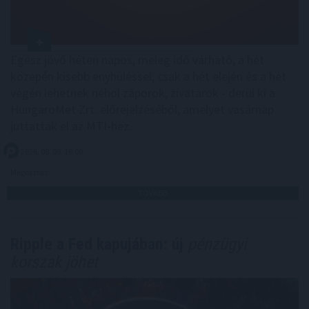
Egész jövő héten napos, meleg idő várható, a hét
közepén kisebb enyhüléssel; csak a hét elején és a hét
végén lehetnek néhol záporok, zivatarok - derül ki a
HungaroMet Zrt. előrejelzéséből, amelyet vasárnap
juttattak el az MTI-hez.
2026. 08. 09. 16:00
Megosztás:
TOVÁBB
Ripple a Fed kapujában: új
pénzügyi
korszak jöhet