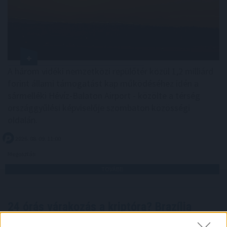
A három vidéki nemzetközi repülőtér közül 1,2 milliárd
forint állami támogatást kap működéséhez idén a
sármelléki Hévíz-Balaton Airport - közölte a térség
országgyűlési képviselője szombaton közösségi
oldalán.
2026. 08. 09. 11:00
Megosztás:
TOVÁBB
24 órás várakozás a kriptóra? Brazília
szigorítja a digitális átutalásokat