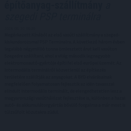
építőanyag-szállítmány
a
szegedi PSP terminálra
2024. 06. 20. 06:30
Megérkezett Kínából az első vasúti szállítmány a szeged-
kiskundorozsmai PSP Terminalra. A következő három évben
legalább négymillió tonna ömlesztett árut kell vasúton
Szegedre szállítani, ahol a világ második legnagyobb
elektromosautó-gyártója építi fel első európai üzemét. Az
intermodális terminálról közvetlenül az építkezés
területére szállítják az anyagokat. A BYD elvárásainak
megfelelően folyamatosan fejlesztik az idén tavasszal
elindult intermodális terminált, de elengedhetetlen lesz a
magyarországi vasúthálózat fejlesztése is, különben a hazai
autó- és akkumulátorgyártás bővülő forgalma a már most is
túlzsúfolt közutakra zúdul.