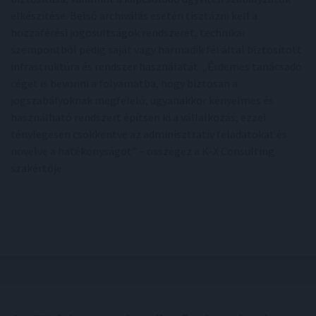
elkészítése. Belső archiválás esetén tisztázni kell a
hozzáférési jogosultságok rendszerét, technikai
szempontból pedig saját vagy harmadik fél által biztosított
infrastruktúra és rendszer használatát. „Érdemes tanácsadó
céget is bevonni a folyamatba, hogy biztosan a
jogszabályoknak megfelelő, ugyanakkor kényelmes és
használható rendszert építsen ki a vállalkozás, ezzel
ténylegesen csökkentve az adminisztratív feladatokat és
növelve a hatékonyságot” – összegez a K-X Consulting
szakértője.