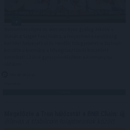
Balesetveszélyes és életveszélyes gyalog átkelni a
Dunán a Sziget Fesztiválra, a helyszínen a rendőrség
kerítést helyezett el és rendőri felügyeletet is biztosít -
közölte a kormány a hőségriasztásról közzétett
szombati 12 órai gyorsjelentésében a kormany.hu
oldalon.
2026. 08. 08. 15:00
Megosztás:
TOVÁBB
Megelőzte a Tron hálózatát a BNB Chain: új
éllovas a stabilcoin-tulajdonosok között