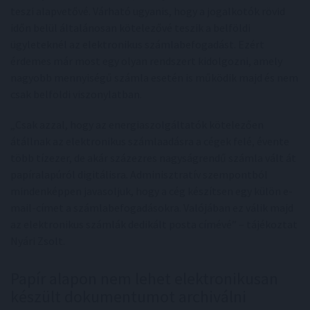
teszi alapvetővé. Várható ugyanis, hogy a jogalkotók rövid
időn belül általánosan kötelezővé teszik a belföldi
ügyleteknél az elektronikus számlabefogadást. Ezért
érdemes már most egy olyan rendszert kidolgozni, amely
nagyobb mennyiségű számla esetén is működik majd és nem
csak belföldi viszonylatban.
„Csak azzal, hogy az energiaszolgáltatók kötelezően
átállnak az elektronikus számlaadásra a cégek felé, évente
több tízezer, de akár százezres nagyságrendű számla vált át
papíralapúról digitálisra. Adminisztratív szempontból
mindenképpen javasoljuk, hogy a cég készítsen egy külön e-
mail-címet a számlabefogadásokra. Valójában ez válik majd
az elektronikus számlák dedikált posta címévé” – tájékoztat
Nyári Zsolt.
Papír alapon nem lehet elektronikusan
készült dokumentumot archiválni