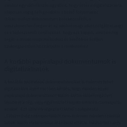
amikor egy vállalkozás úgy dönt, hogy áttér a digitalizációra,
alaposan végig kell gondolni a belső folyamatot
(elektronikus dokumentum beérkezésétől, a
visszakereshetőségén át az adóhatósági adatszolgáltatásig)
és a fejlesztendő területeket, hogy azt kapjuk, ami tényleg
segíti a mindennapi működést és később se kelljen
szükségszerűen hozzányúlni a rendszerhez.
A korábbi papíralapú dokumentumok is
digitalizálhatók
A korábbi papíralapú dokumentumokat is érdemes lehet
digitalizálni. Ilyen esetben kérdés, hogy minden egyes
papíralapú dokumentumot külön-külön időbélyegzővel
lásson el a cég, vagy egyéb üzleti logika mentén csomagolja
azokat. Ezt szintén végezheti külső szolgáltató.
„Célszerűség szempontjából nem érdemes minden számlát
külön-külön elektronikus aláírással ellátni. Inkább heti vagy