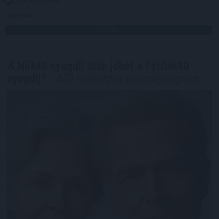
2026. 08. 08. 03:00
Megosztás:
TOVÁBB
A Nők40 nyugdíj után jöhet a Férfiak40
nyugdíj?
- 470 milliárdos nyugdíjprogram