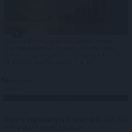
Kétszázmillió forint uniós támogatásból digitális
energiamenedzsment-rendszert alakítanak ki több
közintézményben és egyéb intézményben Békésen -
tájékoztatta az önkormányzat az MTI-t.
2026. 08. 08. 10:00
Megosztás:
TOVÁBB
Kilőtt a kriptokártyás fizetés: már
havi 759
millió dollár forog a piacon