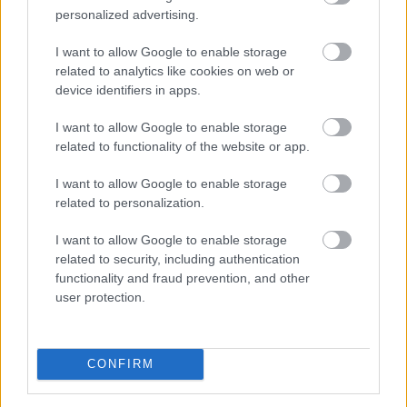
personalized advertising.
I want to allow Google to enable storage
related to analytics like cookies on web or
device identifiers in apps.
I want to allow Google to enable storage
related to functionality of the website or app.
I want to allow Google to enable storage
related to personalization.
I want to allow Google to enable storage
related to security, including authentication
functionality and fraud prevention, and other
user protection.
Elsőre logikus védekezésnek tűnhet saját, helyi
devizához kötött stabilcoint indítani a dolláralapú
digitális tokenek térnyerésével szemben. Az IMF szerint
CONFIRM
azonban ez könnyen visszafelé sülhet el: a helyi
stabilcoinok akár még egyszerűbbé is tehetik a dollárba