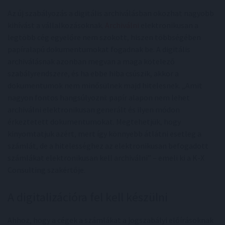
Az új szabályozás a digitális archiválásban okozhat nagyobb
kihívást a vállalkozásoknak.
Archiválni
elektronikusan a
legtöbb cég egyelőre nem szokott, hiszen többségében
papíralapú dokumentumokat fogadnak be. A digitális
archiválásnak azonban megvan a maga kötelező
szabályrendszere, és ha ebbe hiba csúszik, akkor a
dokumentumok nem minősülnek majd hitelesnek. „Amit
nagyon fontos hangsúlyozni: papír alapon nem lehet
archiválni elektronikusan generált és ilyen módon
érkeztetett dokumentumokat. Megtehetjük, hogy
kinyomtatjuk azért, mert így könnyebb átlátni esetleg a
számlát, de a hitelességhez az elektronikusan befogadott
számlákat elektronikusan kell archiválni” – emeli ki a K-X
Consulting szakértője.
A digitalizációra fel kell készülni
Ahhoz, hogy a cégek a számlákat a jogszabályi előírásoknak