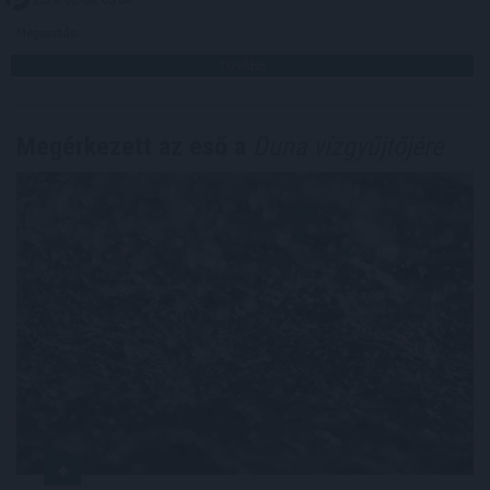
Megosztás:
TOVÁBB
Megérkezett az eső a
Duna vízgyűjtőjére