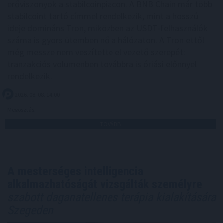
erőviszonyok a stabilcoinpiacon. A BNB Chain már több
stabilcoint tartó címmel rendelkezik, mint a hosszú
ideje domináns Tron, miközben az USDT-felhasználók
száma is gyors ütemben nő a hálózaton. A Tron ettől
még messze nem veszítette el vezető szerepét:
tranzakciós volumenben továbbra is óriási előnnyel
rendelkezik.
2026. 08. 08. 14:00
Megosztás:
TOVÁBB
A mesterséges intelligencia
alkalmazhatóságát vizsgálták személyre
szabott daganatellenes terápia kialakítására
Szegeden