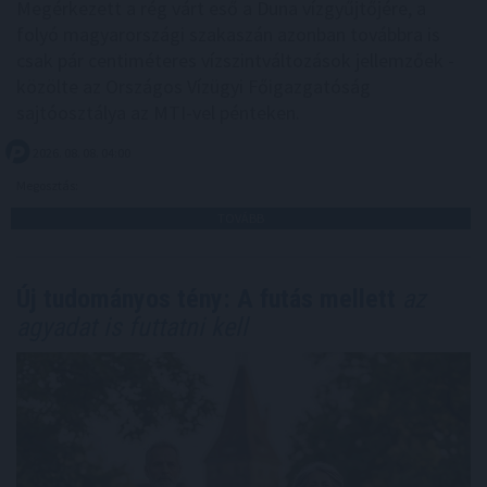
Megérkezett a rég várt eső a Duna vízgyűjtőjére, a
folyó magyarországi szakaszán azonban továbbra is
csak pár centiméteres vízszintváltozások jellemzőek -
közölte az Országos Vízügyi Főigazgatóság
sajtóosztálya az MTI-vel pénteken.
2026. 08. 08. 04:00
Megosztás:
TOVÁBB
Új tudományos tény: A futás mellett
az
agyadat is futtatni kell