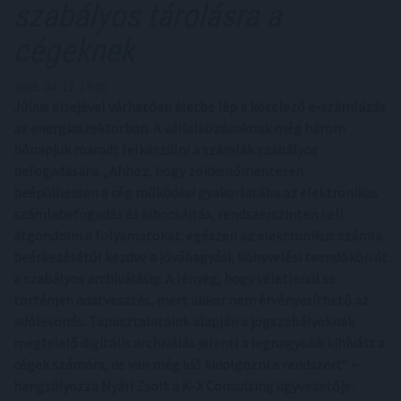
szabályos tárolásra a
cégeknek
2025. 04. 12. 17:00
Július elsejével várhatóan életbe lép a kötelező e-számlázás
az energiaszektorban. A vállalkozásoknak még három
hónapjuk maradt felkészülni a számlák szabályos
befogadására. „Ahhoz, hogy zökkenőmentesen
beépülhessen a cég működési gyakorlatába az elektronikus
számlabefogadás és kibocsájtás, rendszerszinten kell
átgondolni a folyamatokat: egészen az elektronikus számla
beérkezésétől kezdve a jóváhagyási, könyvelési teendőkön át
a szabályos archiválásig. A lényeg, hogy véletlenül se
történjen adatvesztés, mert akkor nem érvényesíthető az
adólevonás. Tapasztalataink alapján a jogszabályoknak
megfelelő digitális archiválás jelenti a legnagyobb kihívást a
cégek számára, de van még idő kidolgozni a rendszert” –
hangsúlyozza Nyári Zsolt a K-X Consulting ügyvezetője.