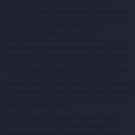
megfelelően tudják archiválni, felkérhetnek külső
szolgáltatót, de menthetik azokat saját infrastruktúrára is.
Azonban ameddig a cég saját hatáskörben archivál, addig
neki kell teljesítenie az ITM Rendelet szerinti
kötelezettségeket (védeni az elektronikus
dokumentumokat többek között a megsemmisülés,
rongálás vagy utólagos módosítás lehetőségétől). Ha külső
partnert von be a folyamatba a vállalkozás, akkor ő vállalja
ezekért a felelősséget. Habár nem kötelező előírás, de az
archiválást nagyban elősegíti, ha az elektronikus számlákon
– legyen az kimenő vagy bejövő - elektronikus aláírás és
időbélyegző szerepel. Ha ezt a Társaság saját maga szeretné
elhelyezni a digitalizált dokumentumokon, akkor szerződést
kell kössön olyan céggel, aki időbélyegzőt és elektronikus
aláírást tud számára biztosítani.
Az sem árt, ha van egy elfogadott archiválási szabályzat,
amelyet a vállalkozás követ és ezzel is bizonyítja a
jogszabályi megfelelőséget. Nyári Zsolt hangsúlyozza: