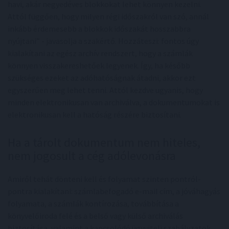
havi, akár negyedéves blokkokat lehet könnyen kezelni.
Attól függően, hogy milyen régi időszakról van szó, annál
inkább érdemesebb a blokkok időszakát hosszabbra
nyújtani” - javasolja a szakértő. Hozzáteszi: fontos úgy
kialakítani az egész archív rendszert, hogy a számlák
könnyen visszakereshetőek legyenek. Így, ha később
szükséges ezeket az adóhatóságnak átadni, akkor ezt
egyszerűen meg lehet tenni. Attól kezdve ugyanis, hogy
minden elektronikusan van archiválva, a dokumentumokat is
elektronikusan kell a hatóság részére biztosítani.
Ha a tárolt dokumentum nem hiteles,
nem jogosult a cég adólevonásra
Amiről tehát dönteni kell és folyamat szinten pontról-
pontra kialakítani: számlabefogadó e-mail cím, a jóváhagyás
folyamata, a számlák kontírozása, továbbítása a
könyvelőiroda felé és a belső vagy külső archiválás
biztosítása, valamint a kapcsolódó ügyviteli szabályzatok