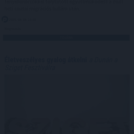
tényellenőrzőkkel folytatott együttműködést a múlt
heti ceutai migrációs hullám után.
2026. 08. 08. 16:00
Megosztás:
TOVÁBB
Életveszélyes gyalog átkelni
a Dunán a
Sziget Fesztiválra