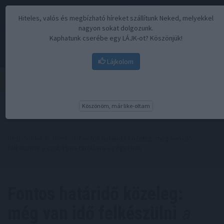
Hiteles, valós és megbízható híreket szállítunk Neked, melyekkel
nagyon sokat dolgozunk.
Kaphatunk cserébe egy LÁJK-ot? Köszönjük!
Lájkolom
Menü
Köszönöm, már like-oltam
Kezdőoldal
//
Hírek
// Fontos határidő közeleg: még van idő
felkészülni a szabályos tárolásra a cégeknek
Fontos határidő közeleg:
még van idő felkészülni
a