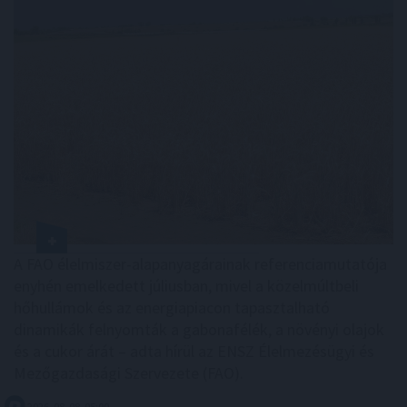
A FAO élelmiszer-alapanyagárainak referenciamutatója
enyhén emelkedett júliusban, mivel a közelmúltbeli
hőhullámok és az energiapiacon tapasztalható
dinamikák felnyomták a gabonafélék, a növényi olajok
és a cukor árát – adta hírül az ENSZ Élelmezésügyi és
Mezőgazdasági Szervezete (FAO).
2026. 08. 08. 05:00