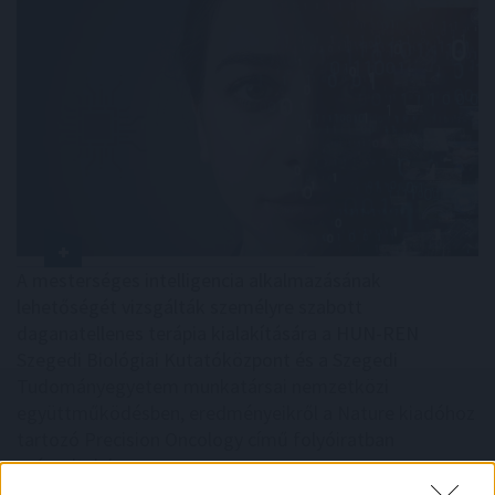
A mesterséges intelligencia alkalmazásának
lehetőségét vizsgálták személyre szabott
daganatellenes terápia kialakítására a HUN-REN
Szegedi Biológiai Kutatóközpont és a Szegedi
Tudományegyetem munkatársai nemzetközi
együttműködésben, eredményeikről a Nature kiadóhoz
tartozó Precision Oncology című folyóiratban
számoltak be.