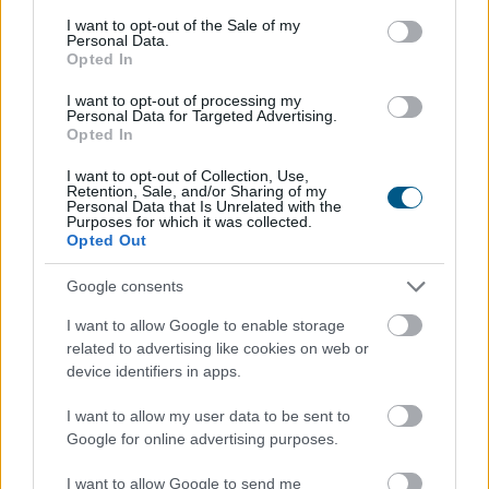
consent section.
I want to opt-out of the Sale of my
Personal Data.
A forint erősödésére reagálva negyedével bővült a
Opted In
használt autók importja Magyarországon az idén,
miközben mérséklődik a piaci árszint; a belföldön
I want to opt-out of processing my
Personal Data for Targeted Advertising.
megvásárolt használt járművek ugyanakkor
Opted In
rendelkeznek azzal az előnnyel, hogy a kocsik előélete
I want to opt-out of Collection, Use,
ellenőrizhető - állapítja meg a Das WeltAuto az MTI-hez
Retention, Sale, and/or Sharing of my
eljuttatott közleményében.
Personal Data that Is Unrelated with the
Purposes for which it was collected.
Opted Out
2026. 08. 08. 12:00
Megosztás:
Google consents
TOVÁBB
I want to allow Google to enable storage
related to advertising like cookies on web or
device identifiers in apps.
Az IMF figyelmeztet: a helyi stabilcoinok
I want to allow my user data to be sent to
felgyorsíthatják a dollárosodást
Google for online advertising purposes.
I want to allow Google to send me