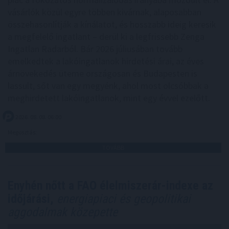
vásárlók közül egyre többen kivárnak, alaposabban
összehasonlítják a kínálatot, és hosszabb ideig keresik
a megfelelő ingatlant – derül ki a legfrissebb Zenga
Ingatlan Radarból. Bár 2026 júliusában tovább
emelkedtek a lakóingatlanok hirdetési árai, az éves
árnövekedés üteme országosan és Budapesten is
lassult, sőt van egy megyénk, ahol most olcsóbbak a
meghirdetett lakóingatlanok, mint egy évvel ezelőtt.
2026. 08. 08. 06:00
Megosztás:
TOVÁBB
Enyhén nőtt a FAO élelmiszerár-indexe az
időjárási,
energiapiaci és geopolitikai
aggodalmak közepette