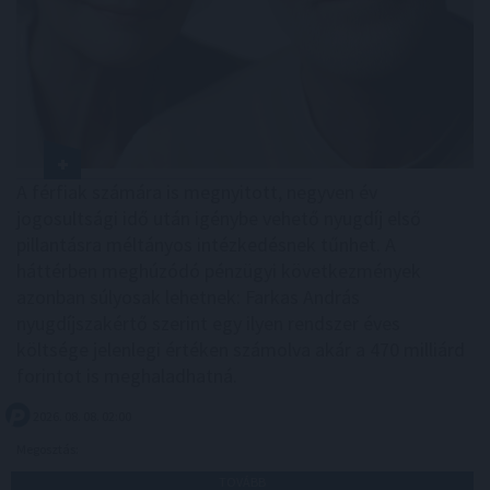
A férfiak számára is megnyitott, negyven év
jogosultsági idő után igénybe vehető nyugdíj első
pillantásra méltányos intézkedésnek tűnhet. A
háttérben meghúzódó pénzügyi következmények
azonban súlyosak lehetnek: Farkas András
nyugdíjszakértő szerint egy ilyen rendszer éves
költsége jelenlegi értéken számolva akár a 470 milliárd
forintot is meghaladhatná.
2026. 08. 08. 02:00
Megosztás:
TOVÁBB