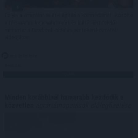
Folyik a vizsgálat és átvilágítás a közmédiánál - közölte
a társadalmi kapcsolatokért és kultúráért felelős
miniszter a Facebook-oldalán pénteken közzétett
videójában.
2026. 08. 08. 08:00
Megosztás:
TOVÁBB
Minden korábbinál hamarabb kezdődik a
közvetlen
agrártámogatások előlegfizetése