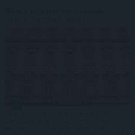
Ebben a megyében már olcsóbbak
a
lakások, mint tavaly ilyenkor
Míg év elején sokan attól tartottak, hogy idén is
jelentős drágulás lesz a lakáspiacon, mostanra
egyértelművé vált, hogy az árrobbanás kifulladt, és a
piac a fokozatos normalizálódás irányába mozdult el. A