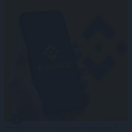
Csendben, de annál látványosabban rendeződnek át az