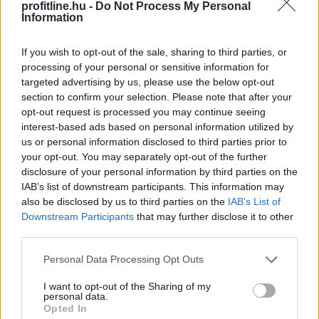
profitline.hu -
Do Not Process My Personal
2026. 08. 08. 13:00
Information
Megosztás:
TOVÁBB
If you wish to opt-out of the sale, sharing to third parties, or
processing of your personal or sensitive information for
targeted advertising by us, please use the below opt-out
section to confirm your selection. Please note that after your
Negyedével nőtt a használtautó-import,
opt-out request is processed you may continue seeing
csökkenőben az itthoni árak
interest-based ads based on personal information utilized by
us or personal information disclosed to third parties prior to
your opt-out. You may separately opt-out of the further
disclosure of your personal information by third parties on the
IAB’s list of downstream participants. This information may
also be disclosed by us to third parties on the
IAB’s List of
Downstream Participants
that may further disclose it to other
third parties.
Please note that this website/app uses one or more Google
Personal Data Processing Opt Outs
services and may gather and store information including but
not limited to your visit or usage behaviour. You may click to
I want to opt-out of the Sharing of my
personal data.
grant or deny consent to Google and its third-party tags to
Opted In
use your data for below specified purposes in below Google