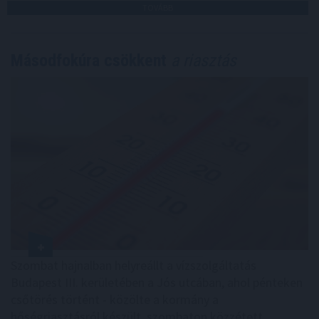
TOVÁBB
Másodfokúra csökkent
a riasztás
Szombat hajnalban helyreállt a vízszolgáltatás
Budapest III. kerületében a Jós utcában, ahol pénteken
csőtörés történt - közölte a kormány a
hőségriasztásról készült, szombaton közzétett