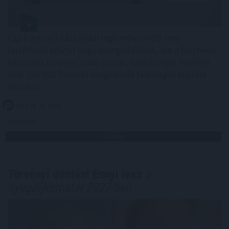
Egy korszerű háztartási légkondicionáló nem
feltétlenül számít nagy energiafalónak, ám a helytelen
használat könnyen több tízezer, szélsőséges esetben
akár 100 000 forintot meghaladó felesleges kiadást
okozhat.
2026. 08. 09. 02:00
Megosztás:
TOVÁBB
Törvényi döntés! Ennyi lesz
a
nyugdíjkorhatár 2027-ben