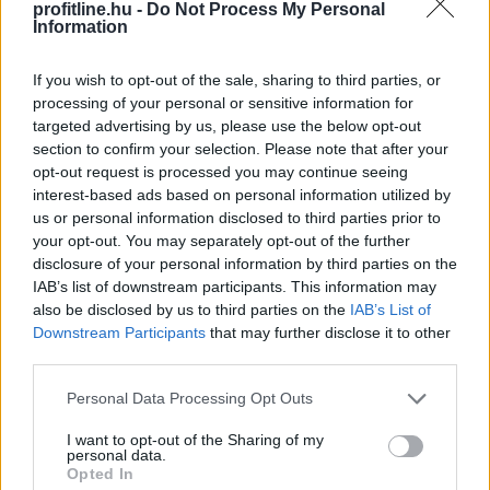
profitline.hu -
Do Not Process My Personal
2026. 08. 09. 05:00
Information
Megosztás:
If you wish to opt-out of the sale, sharing to third parties, or
TOVÁBB
processing of your personal or sensitive information for
targeted advertising by us, please use the below opt-out
section to confirm your selection. Please note that after your
Hardveralapú e-pénztárgép a piacon –
opt-out request is processed you may continue seeing
újabb
mérföldkő a digitális adózásban
interest-based ads based on personal information utilized by
us or personal information disclosed to third parties prior to
your opt-out. You may separately opt-out of the further
disclosure of your personal information by third parties on the
IAB’s list of downstream participants. This information may
also be disclosed by us to third parties on the
IAB’s List of
Downstream Participants
that may further disclose it to other
third parties.
Please note that this website/app uses one or more Google
Personal Data Processing Opt Outs
services and may gather and store information including but
not limited to your visit or usage behaviour. You may click to
I want to opt-out of the Sharing of my
personal data.
grant or deny consent to Google and its third-party tags to
Opted In
use your data for below specified purposes in below Google