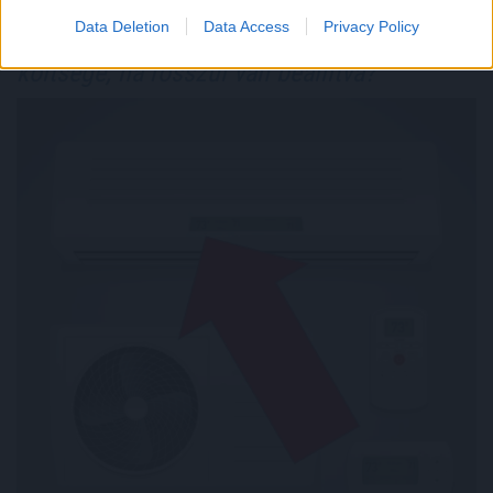
Data Deletion
Data Access
Privacy Policy
100.000 forint is lehet a klíma otthoni
költsége, ha rosszul van beállítva?