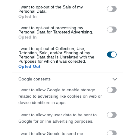
consent section.
I want to opt-out of the Sale of my
A Nemzeti Adó- és Vámhivatal (NAV) ma kiadta az első
Personal Data.
hardveralapú e-pénztárgép forgalmazási engedélyét. Az
Opted In
új megoldás a pénztárgéphasználatra kötelezett
I want to opt-out of processing my
vállalkozásokat segíti már most, két évvel az online
Personal Data for Targeted Advertising.
Opted In
pénztárgépek végleges kivezetése előtt.
I want to opt-out of Collection, Use,
2026. 08. 09. 04:00
Retention, Sale, and/or Sharing of my
Personal Data that Is Unrelated with the
Megosztás:
Purposes for which it was collected.
Opted Out
TOVÁBB
Google consents
Esővizet tegyünk
a mosógépbe!
I want to allow Google to enable storage
related to advertising like cookies on web or
device identifiers in apps.
I want to allow my user data to be sent to
Google for online advertising purposes.
I want to allow Google to send me