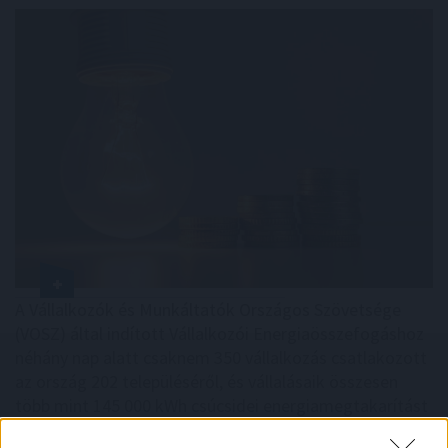
A Vállalkozók és Munkáltatók Országos Szövetsége
(VOSZ) által indított Vállalkozói Energiaösszefogáshoz
néhány nap alatt csaknem 350 vállalkozás csatlakozott
az ország 202 településéről, és vállalásaik összesen
több mint 145 000 kWh csúcsidei energiamegtakarítást
jelentettek.