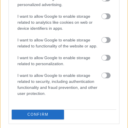
personalized advertising.
I want to allow Google to enable storage
related to analytics like cookies on web or
device identifiers in apps.
I want to allow Google to enable storage
related to functionality of the website or app.
I want to allow Google to enable storage
Esővízzel mosni vagy a WC-t öblíteni első hallásra
related to personalization.
szokatlannak tűnhet, pedig egy megfelelően kialakított
I want to allow Google to enable storage
esővízhasznosító rendszerrel egy családi ház
related to security, including authentication
vezetékesvíz-fogyasztásának akár 57 százaléka is
functionality and fraud prevention, and other
kiváltható.
user protection.
2026. 08. 09. 03:00
Megosztás:
CONFIRM
TOVÁBB