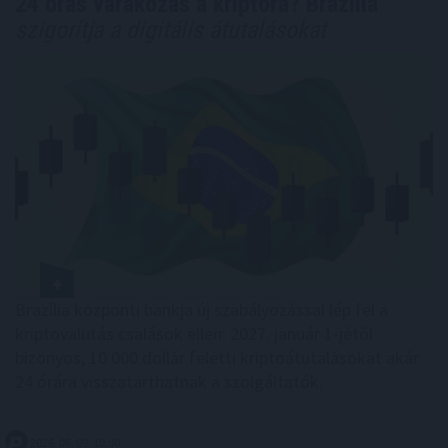
24 órás várakozás a kriptóra? Brazília
szigorítja a digitális átutalásokat
Brazília központi bankja új szabályozással lép fel a
kriptovalutás csalások ellen: 2027. január 1-jétől
bizonyos, 10 000 dollár feletti kriptoátutalásokat akár
24 órára visszatarthatnak a szolgáltatók.
2026. 08. 09. 10:00