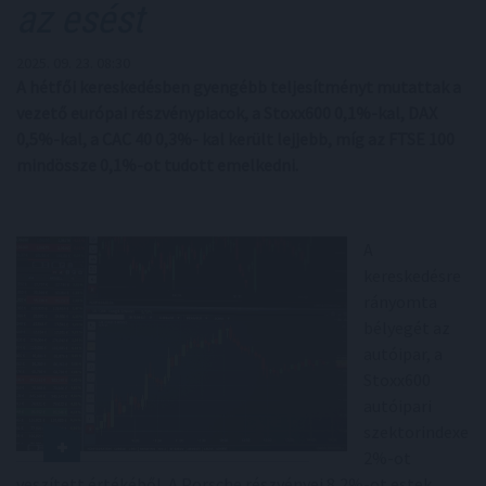
az esést
2025. 09. 23. 08:30
A hétfői kereskedésben gyengébb teljesítményt mutattak a
vezető európai részvénypiacok, a Stoxx600 0,1%-kal, DAX
0,5%-kal, a CAC 40 0,3%- kal került lejjebb, míg az FTSE 100
mindössze 0,1%-ot tudott emelkedni.
A
kereskedésre
rányomta
bélyegét az
autóipar, a
Stoxx600
autóipari
szektorindexe
2%-ot
veszített értékéből. A Porsche részvényei 8,2%-ot estek,