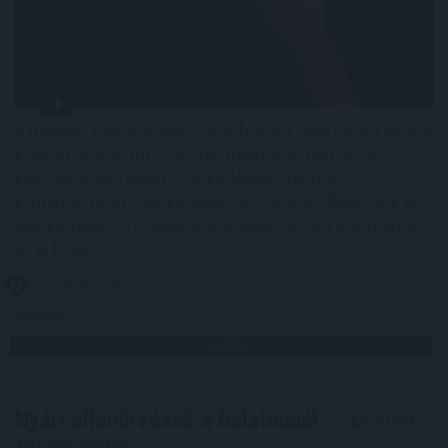
A magyar vállalkozások összefogása több mint 145 000
kilowattóra (kWh) csúcsidei megtakarítást ért el,
köszönhetően olyan intézkedésnek, mint a
klímahasználat csökkentése - közölte a Vállalkozók és
Munkáltatók Országos Szövetsége (VOSZ) szombaton
az MTI-vel.
2026. 08. 08. 19:00
Megosztás:
TOVÁBB
Nyári ellenőrzések a Balatonnál
– az első
félidő végén