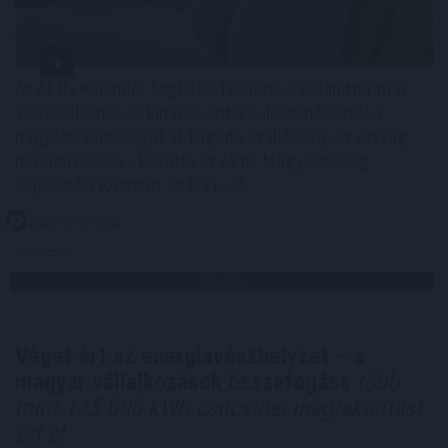
Az Aktív Kalandor foglalási felülete, a Kalandtár már
100 szálláshelyet kínál az erdei kulcsosházaktól a
nagyobb társaságokat fogadó szállásokig az ország
minden részén - közölte az Aktív Magyarország
Fejlesztési Központ az MTI-vel.
2026. 08. 09. 06:00
Megosztás:
TOVÁBB
Véget ért az energiavészhelyzet – a
magyar vállalkozások összefogása
több
mint 145 000 kWh csúcsidei megtakarítást
ért el