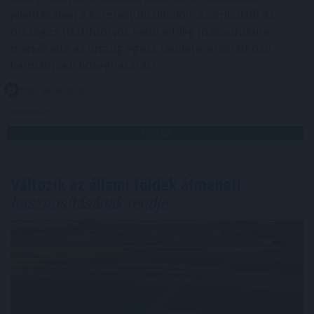
jelentésében a kormany.hu oldalon. Szombattól az
országos tisztifőorvos kedd éjfélig másodfokúra
mérsékelte az ország egész területére vonatkozó
harmadfokú hőségriasztást.
2026. 08. 09. 00:05
Megosztás:
TOVÁBB
Változik az állami földek átmeneti
hasznosításának rendje