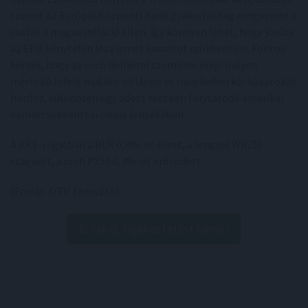
szerint az Európai Központi Bank gyakorlatilag megnyerte a
csatát a magas infláció ellen, így könnyen lehet, hogy jövőre
az EKB kénytelen lesz ismét kamatot csökkenteni. Fontos
kérdés, hogy az euró dollárral szembeni ereje milyen
mértékű lefelé mutató inflációs és növekedési kockázatokat
hordoz, különösen egy adott esetben folytatódó amerikai
kamatcsökkentési ciklus árnyékában.
A KKE-régióban a BUX 0,8%-ot esett, a lengyel WIG20
stagnált, a cseh PX50 0,4%-ot erősödött.
(Forrás: OTP Ébresztő)
Érdekel, tájékoztatást kérek!