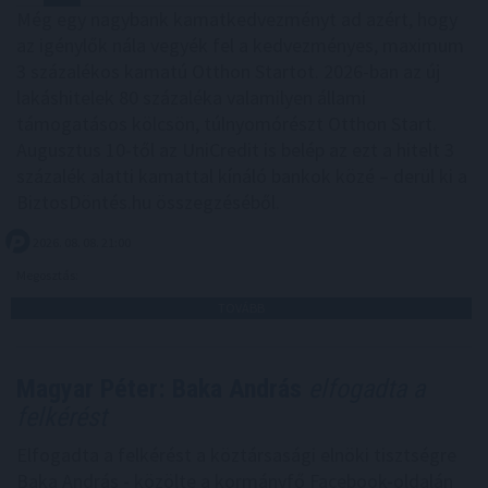
Még egy nagybank kamatkedvezményt ad azért, hogy
az igénylők nála vegyék fel a kedvezményes, maximum
3 százalékos kamatú Otthon Startot. 2026-ban az új
lakáshitelek 80 százaléka valamilyen állami
támogatásos kölcsön, túlnyomórészt Otthon Start.
Augusztus 10-től az UniCredit is belép az ezt a hitelt 3
százalék alatti kamattal kínáló bankok közé – derül ki a
BiztosDöntés.hu összegzéséből.
2026. 08. 08. 21:00
Megosztás:
TOVÁBB
Magyar Péter: Baka András
elfogadta a
felkérést
Elfogadta a felkérést a köztársasági elnöki tisztségre
Baka András - közölte a kormányfő Facebook-oldalán