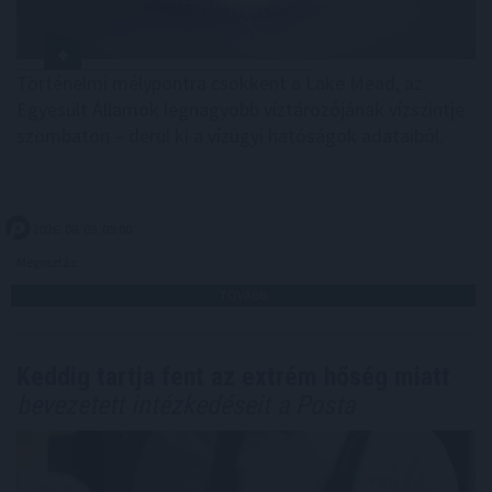
Történelmi mélypontra csökkent a Lake Mead, az
Egyesült Államok legnagyobb víztározójának vízszintje
szombaton – derül ki a vízügyi hatóságok adataiból.
2026. 08. 09. 09:00
Megosztás:
TOVÁBB
Keddig tartja fent az extrém hőség miatt
bevezetett intézkedéseit a Posta