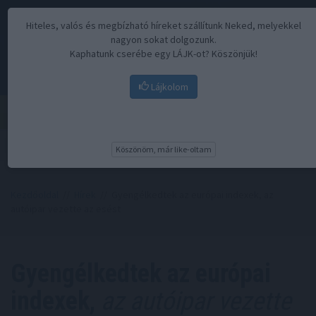
Hiteles, valós és megbízható híreket szállítunk Neked, melyekkel
nagyon sokat dolgozunk.
Kaphatunk cserébe egy LÁJK-ot? Köszönjük!
Lájkolom
Menü
Köszönöm, már like-oltam
Kezdőoldal
//
Hírek
// Gyengélkedtek az európai indexek, az
autóipar vezette az esést
Gyengélkedtek az európai
indexek,
az autóipar vezette