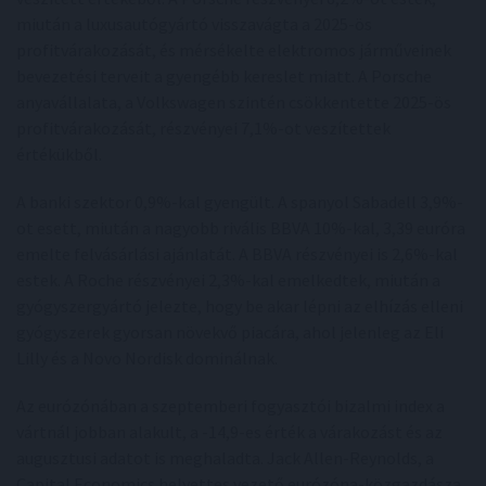
miután a luxusautógyártó visszavágta a 2025-ös
profitvárakozását, és mérsékelte elektromos járműveinek
bevezetési terveit a gyengébb kereslet miatt. A Porsche
anyavállalata, a Volkswagen szintén csökkentette 2025-ös
profitvárakozását, részvényei 7,1%-ot veszítettek
értékükből.
A banki szektor 0,9%-kal gyengült. A spanyol Sabadell 3,9%-
ot esett, miután a nagyobb rivális BBVA 10%-kal, 3,39 euróra
emelte felvásárlási ajánlatát. A BBVA részvényei is 2,6%-kal
estek. A Roche részvényei 2,3%-kal emelkedtek, miután a
gyógyszergyártó jelezte, hogy be akar lépni az elhízás elleni
gyógyszerek gyorsan növekvő piacára, ahol jelenleg az Eli
Lilly és a Novo Nordisk dominálnak.
Az eurózónában a szeptemberi fogyasztói bizalmi index a
vártnál jobban alakult, a -14,9-es érték a várakozást és az
augusztusi adatot is meghaladta. Jack Allen-Reynolds, a
Capital Economics helyettes vezető eurózóna-közgazdásza