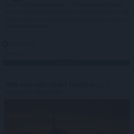
A mentők júliusban több mint 116 ezer beteget láttak
el, és mintegy ötmillió kilométert tettek meg az ország
útjain - közölte az Országos Mentőszolgálat Facebook-
oldalán szombaton.
2026. 08. 09. 12:00
Megosztás:
TOVÁBB
Több mint egymilliárd forinthoz
jut a
sármelléki repülőtér