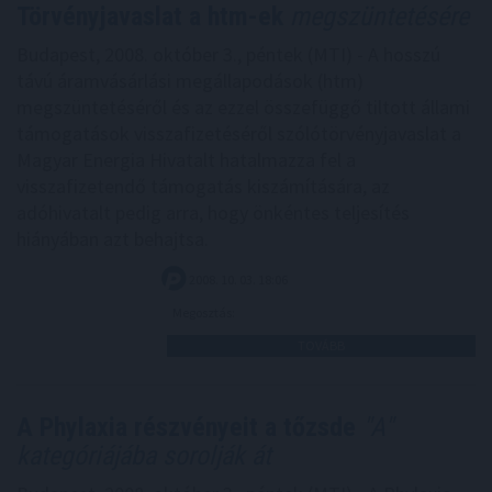
Törvényjavaslat a htm-ek
megszüntetésére
Budapest, 2008. október 3., péntek (MTI) - A hosszú
távú áramvásárlási megállapodások (htm)
megszüntetéséről és az ezzel összefüggő tiltott állami
támogatások visszafizetéséről szólótörvényjavaslat a
Magyar Energia Hivatalt hatalmazza fel a
visszafizetendő támogatás kiszámítására, az
adóhivatalt pedig arra, hogy önkéntes teljesítés
hiányában azt behajtsa.
2008. 10. 03. 18:06
Megosztás:
TOVÁBB
A Phylaxia részvényeit a tőzsde
"A"
kategóriájába sorolják át