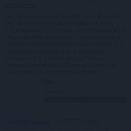
nyereségek
New York, 2008. október 3., péntek (MTI) - Pénteken, a
New York-i részvénykereskedés félidejénél - közép-
európai idő szerint 19 óra körül - erős nyereségen álltak
a vezető amerikaitőzsdemutatók, elsősorban azokra a
várakozásokra, hogy a szenátus után a képviselőház is
megszavazza a 700 milliárd dolláros pénzügyi
mentőcsomagot. A technológiai piac Nasdaq
Composite indexe ekkor54,78 pontos, a Dow Jones
ipari mutató 239,18 pontos nyereségnél járt.
2008. 10. 03. 19:17
Megosztás:
TOVÁBB
Pénzügyi válság
- ÖSSZEFOGLALÓ