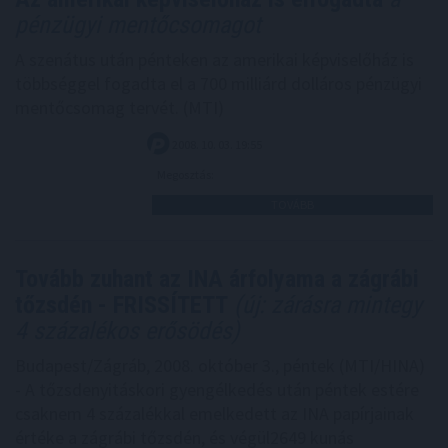
pénzügyi mentőcsomagot
A szenátus után pénteken az amerikai képviselőház is
többséggel fogadta el a 700 milliárd dolláros pénzügyi
mentőcsomag tervét. (MTI)
2008. 10. 03. 19:55
Megosztás:
TOVÁBB
Tovább zuhant az INA árfolyama a zágrábi
tőzsdén - FRISSÍTETT
(új: zárásra mintegy
4 százalékos erősödés)
Budapest/Zágráb, 2008. október 3., péntek (MTI/HINA)
- A tőzsdenyitáskori gyengélkedés után péntek estére
csaknem 4 százalékkal emelkedett az INA papírjainak
értéke a zágrábi tőzsdén, és végül2649 kunás