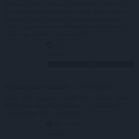
Budapest, 2008. október 3., péntek (MTI) - Eltiltanák a
biztosító egyesületeket több üzletág, így a kötelező
gépjármű-felelősségbiztosítás (kgfb) művelésétől,
amit az egyesületek viszontellentétesnek tartanak az
európai gyakorlattal - értesült az MTI.
2008. 10. 03. 18:26
Megosztás:
TOVÁBB
Tőzsdezárás - Varsó:
-0,71 százalék
Varsó, 2008. október 3., péntek (MTI) - A varsói tőzsde
WIG-20 részvényindexe pénteken 0,71 százalékos
veszteséggel 2352,16 ponton zárt.
2008. 10. 03. 18:22
Megosztás: