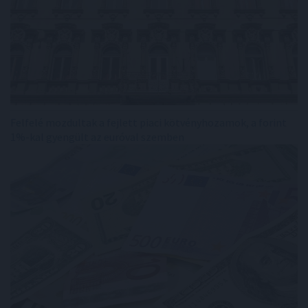
Felfelé mozdultak a fejlett piaci kötvényhozamok, a forint
1%-kal gyengült az euróval szemben