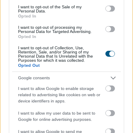
consent section.
I want to opt-out of the Sale of my
2008. 10. 03. 17:28
Personal Data.
Opted In
Megosztás:
TOVÁBB
I want to opt-out of processing my
Personal Data for Targeted Advertising.
Opted In
I want to opt-out of Collection, Use,
Első
<
13193
13194
13195
13196
13197
Retention, Sale, and/or Sharing of my
>
Personal Data that Is Unrelated with the
Purposes for which it was collected.
Utolsó
Opted Out
Google consents
I want to allow Google to enable storage
related to advertising like cookies on web or
Legnépszerűbb híreink
device identifiers in apps.
I want to allow my user data to be sent to
Törvényi döntés! Ennyi lesz a nyugdíjkorhatár 2027-ben
Google for online advertising purposes.
I want to allow Google to send me