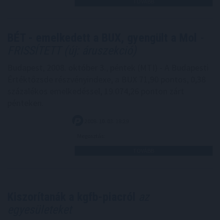
TOVÁBB
BÉT - emelkedett a BUX, gyengült a Mol
-
FRISSÍTETT (új: áruszekció)
Budapest, 2008. október 3., péntek (MTI) - A Budapesti
Értéktőzsde részvényindexe, a BUX 71,90 pontos, 0,38
százalékos emelkedéssel, 19.074,26 ponton zárt
pénteken.
2008. 10. 03. 18:29
Megosztás:
TOVÁBB
Kiszorítanák a kgfb-piacról
az
egyesületeket