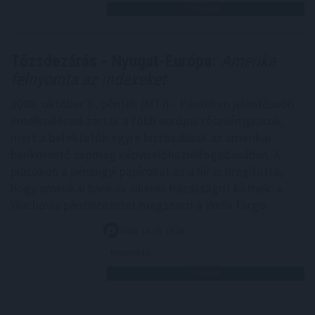
TOVÁBB
Tőzsdezárás - Nyugat-Európa:
Amerika
felnyomta az indexeket
2008. október 3., péntek (MTI) - Pénteken jelentősebb
emelkedéssel zártak a főbb európai részvénypiacok,
mert a befektetők egyre biztosabbak az amerikai
bankmentő csomag képviselőházielfogadásában. A
piacokon a pénzügyi papírokat az a hír is drágította,
hogy amerikai bankok sikeres házasságot kötnek: a
Wachovia pénzintézetet megszerzi a Wells Fargo.
2008. 10. 03. 18:14
Megosztás:
TOVÁBB