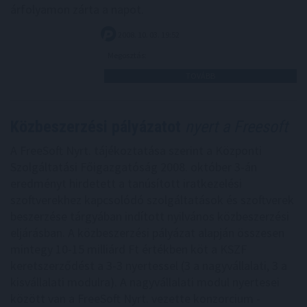
árfolyamon zárta a napot.
2008. 10. 03. 19:52
Megosztás:
TOVÁBB
Közbeszerzési pályázatot
nyert a Freesoft
A FreeSoft Nyrt. tájékoztatása szerint a Központi
Szolgáltatási Főigazgatóság 2008. október 3-án
eredményt hirdetett a tanúsított iratkezelési
szoftverekhez kapcsolódó szolgáltatások és szoftverek
beszerzése tárgyában indított nyilvános közbeszerzési
eljárásban. A közbeszerzési pályázat alapján összesen
mintegy 10-15 milliárd Ft értékben köt a KSZF
keretszerződést a 3-3 nyertessel (3 a nagyvállalati, 3 a
kisvállalati modulra). A nagyvállalati modul nyertesei
között van a FreeSoft Nyrt. vezette konzorcium -