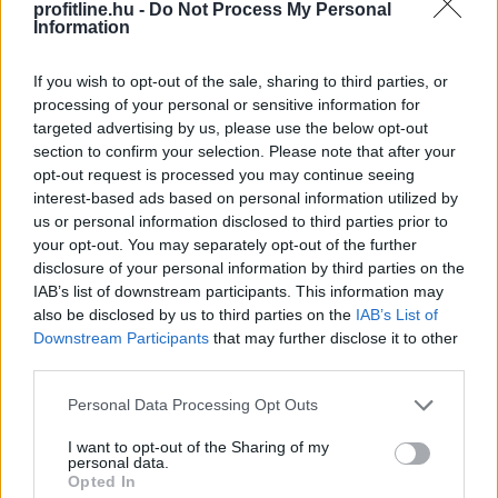
profitline.hu -
Do Not Process My Personal
francia Michelin gumigyártó óriás egy vezető illetékese
Information
pénteken közölte, hogy már a nyár óta folyik egy
körülbelül 10 százalékostermeléscsökkentés a
If you wish to opt-out of the sale, sharing to third parties, or
vállalatnál, ebben amerikai és európai érdekeltségeik is
processing of your personal or sensitive information for
részt vesznek, különböző mértékben. Mint elmondta,
targeted advertising by us, please use the below opt-out
ahol a piac gyengül, ott mérséklik a kibocsátást, de az
section to confirm your selection. Please note that after your
opt-out request is processed you may continue seeing
üzemek készenállnak arra, hogy ha kedvező piaci
interest-based ads based on personal information utilized by
fordulat történik, akkor a termelést növeljék.
us or personal information disclosed to third parties prior to
your opt-out. You may separately opt-out of the further
2008. 10. 03. 17:30
disclosure of your personal information by third parties on the
Megosztás:
IAB’s list of downstream participants. This information may
also be disclosed by us to third parties on the
IAB’s List of
TOVÁBB
Downstream Participants
that may further disclose it to other
third parties.
BÉT - emelkedett a BUX,
gyengült a Mol
Please note that this website/app uses one or more Google
Personal Data Processing Opt Outs
services and may gather and store information including but
A Budapesti Értéktőzsde részvényindexe, a BUX 71,90
not limited to your visit or usage behaviour. You may click to
I want to opt-out of the Sharing of my
pontos, 0,38 százalékos emelkedéssel, 19.074,26
personal data.
grant or deny consent to Google and its third-party tags to
Opted In
ponton zárt pénteken. (MTI)
use your data for below specified purposes in below Google