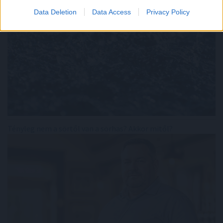
Data Deletion
Data Access
Privacy Policy
Tényleg nem a sörtől van a sörhas? Akkor mitől?