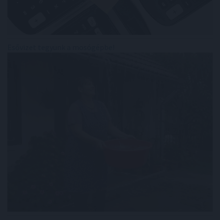
Esővizet tegyünk a mosógépbe!