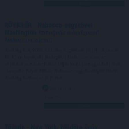
TOVÁBB
RÖVIDHÍR - Nabucco-nagykövet:
Washington
támogatja a budapesti
Nabucco-csúcsot
Washington, 2008. október 3., péntek (MTI) - A január
26-27-re tervezett budapesti Nabucco-csúcs az
amerikai adminisztráció teljes körű támogatását élvezi
- mondta Bayer Mihály Nabucco-nagykövetpénteken
Washingtonban az MTI-nek.
2008. 10. 03. 19:20
Megosztás:
TOVÁBB
Tőzsde - New York: félidőre
nagy