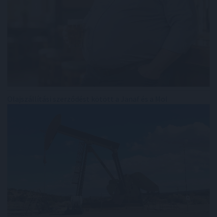
Olajszállítási szerződést kötött a Janaf és a Mol