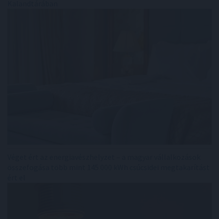
Kalandtárában
Véget ért az energiavészhelyzet – a magyar vállalkozások
összefogása több mint 145 000 kWh csúcsidei megtakarítást
ért el