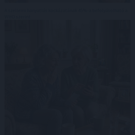
A szellemi hanyatlás kockázatának 45%-a befolyásolható a
WHO szerint