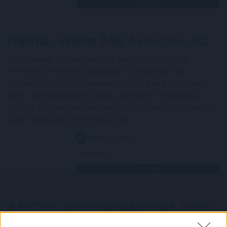
TOVÁBB
Phylaxia - október 7-től
A-kategóriás lesz
A Budapesti Értéköızsde Zrt. Vezérigazgatója a
PHYLAXIA PHARMA Gyógyszer-, Oltóanyag- és
Agrobiológiai Készítményeket Gyártó és Forgalmazó
Nyrt. törzsrészvényeit 2008. október 07-i hatállyal a
Tőzsde Részvények A-kategóriájába sorolja - olvasható
a BÉT honlapján. (ProfitLine.hu)
2008. 10. 03. 17:32
Megosztás:
TOVÁBB
A Michelin termeléscsökkentésbe
kezdett
Párizs, 2008. október 3., péntek (MTI/Reuters) - A