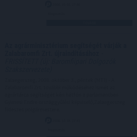
2008. 10. 03. 17:46
Megosztás:
TOVÁBB
Az agrárminisztérium segítségét várják a
Zalabaromfi Zrt. újraindításához
-
FRISSÍTETT (új: Baromfiipari Dolgozók
Szakszervezete)
Zalaegerszeg, 2008. október 3., péntek (MTI) - A
Zalabaromfi Zrt. további működéséhez ismét az
agrártárca segítségét kéri hétfőn a parlamentben
Gyimesi Endre országgyűlési képviselő,Zalaegerszeg
fideszes polgármestere.
2008. 10. 03. 17:41
Megosztás: