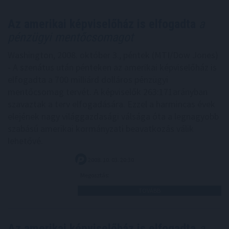
Az amerikai képviselőház is elfogadta
a
pénzügyi mentőcsomagot
Washington, 2008. október 3., péntek (MTI/Dow Jones)
- A szenátus után pénteken az amerikai képviselőház is
elfogadta a 700 milliárd dolláros pénzügyi
mentőcsomag tervét. A képviselők 263:171arányban
szavaztak a terv elfogadására. Ezzel a harmincas évek
elejének nagy világgazdasági válsága óta a legnagyobb
szabású amerikai kormányzati beavatkozás válik
lehetővé.
2008. 10. 03. 20:30
Megosztás:
TOVÁBB
Az amerikai képviselőház is elfogadta
a