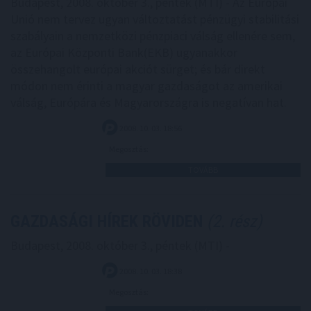
Budapest, 2008. október 3., péntek (MTI) - Az Európai
Unió nem tervez ugyan változtatást pénzügyi stabilitási
szabályain a nemzetközi pénzpiaci válság ellenére sem,
az Európai Központi Bank(EKB) ugyanakkor
összehangolt európai akciót sürget; és bár direkt
módon nem érinti a magyar gazdaságot az amerikai
válság, Európára és Magyarországra is negatívan hat.
2008. 10. 03. 18:56
Megosztás:
TOVÁBB
GAZDASÁGI HÍREK RÖVIDEN
(2. rész)
Budapest, 2008. október 3., péntek (MTI) -
2008. 10. 03. 18:38
Megosztás: