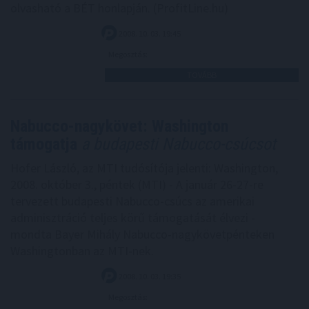
olvasható a BÉT honlapján. (ProfitLine.hu)
2008. 10. 03. 19:45
Megosztás:
TOVÁBB
Nabucco-nagykövet: Washington
támogatja
a budapesti Nabucco-csúcsot
Hofer László, az MTI tudósítója jelenti: Washington,
2008. október 3., péntek (MTI) - A január 26-27-re
tervezett budapesti Nabucco-csúcs az amerikai
adminisztráció teljes körű támogatását élvezi -
mondta Bayer Mihály Nabucco-nagykövetpénteken
Washingtonban az MTI-nek.
2008. 10. 03. 19:35
Megosztás: