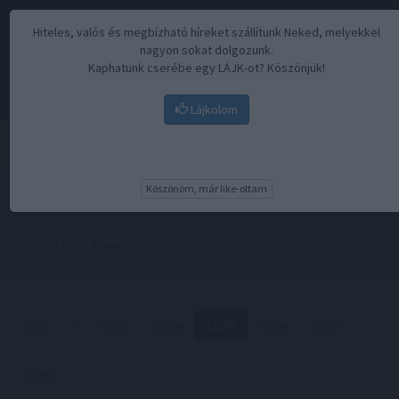
Hiteles, valós és megbízható híreket szállítunk Neked, melyekkel
nagyon sokat dolgozunk.
Kaphatunk cserébe egy LÁJK-ot? Köszönjük!
Lájkolom
Menü
Köszönöm, már like-oltam
Kezdőoldal
// Hírek
Első
<
13193
13194
13195
13196
13197
>
Utolsó