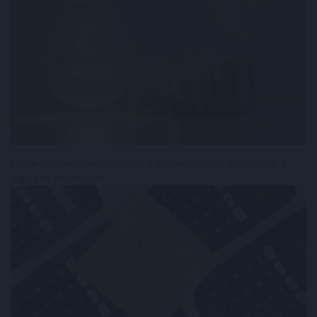
Hardveralapú e-pénztárgép a piacon – újabb mérföldkő a
digitális adózásban