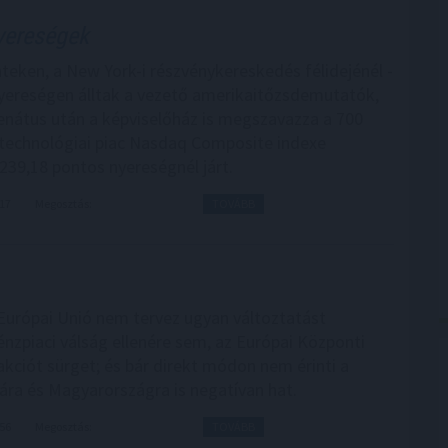
yereségek
nteken, a New York-i részvénykereskedés félidejénél -
 nyereségen álltak a vezető amerikaitőzsdemutatók,
enátus után a képviselőház is megszavazza a 700
 technológiai piac Nasdaq Composite indexe
239,18 pontos nyereségnél járt.
:17
Megosztás:
TOVÁBB
 Európai Unió nem tervez ugyan változtatást
énzpiaci válság ellenére sem, az Európai Központi
ciót sürget; és bár direkt módon nem érinti a
ra és Magyarországra is negatívan hat.
:56
Megosztás:
TOVÁBB