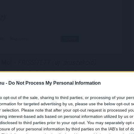
z)
:38
Megosztás:
TOVÁBB
 Mol
- FRISSÍTETT (új: áruszekció)
Budapesti Értéktőzsde részvényindexe, a BUX 71,90
,26 ponton zárt pénteken.
.hu -
Do Not Process My Personal Information
:29
Megosztás:
TOVÁBB
to opt-out of the sale, sharing to third parties, or processing of your per
formation for targeted advertising by us, please use the below opt-out s
r selection. Please note that after your opt-out request is processed y
ületeket
eing interest-based ads based on personal information utilized by us or
disclosed to third parties prior to your opt-out. You may separately opt-
iltanák a biztosító egyesületeket több üzletág, így a
losure of your personal information by third parties on the IAB’s list of
) művelésétől, amit az egyesületek