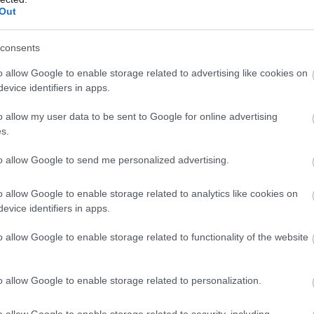
:14
Megosztás:
TOVÁBB
Out
consents
tésére
o allow Google to enable storage related to advertising like cookies on
 hosszú távú áramvásárlási megállapodások (htm)
evice identifiers in apps.
ott állami támogatások visszafizetéséről
lt hatalmazza fel a visszafizetendő támogatás
o allow my user data to be sent to Google for online advertising
s.
 önkéntes teljesítés hiányában azt behajtsa.
to allow Google to send me personalized advertising.
:06
Megosztás:
TOVÁBB
o allow Google to enable storage related to analytics like cookies on
evice identifiers in apps.
 kategóriájába sorolják át
o allow Google to enable storage related to functionality of the website
hylaxia Pharma Nyrt. részvényeit 2008. október 7-i
esti Értéktőzsde (BÉT) - az erről szóló
o allow Google to enable storage related to personalization.
ján.
o allow Google to enable storage related to security, including
:46
Megosztás:
TOVÁBB