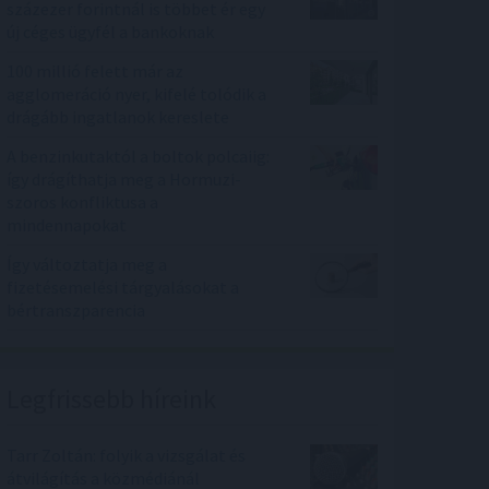
százezer forintnál is többet ér egy
új céges ügyfél a bankoknak
100 millió felett már az
agglomeráció nyer, kifelé tolódik a
drágább ingatlanok kereslete
A benzinkutaktól a boltok polcaiig:
így drágíthatja meg a Hormuzi-
szoros konfliktusa a
mindennapokat
Így változtatja meg a
fizetésemelési tárgyalásokat a
bértranszparencia
Legfrissebb híreink
Tarr Zoltán: folyik a vizsgálat és
átvilágítás a közmédiánál