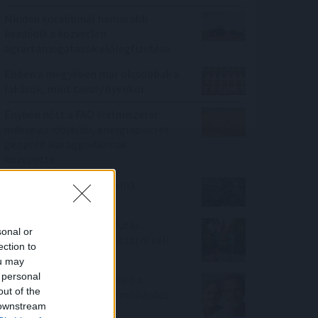
Minden korábbinál hamarabb
kezdődik a közvetlen
agrártámogatások előlegfizetése
Ebben a megyében már olcsóbbak a
lakások, mint tavaly ilyenkor
Enyhén nőtt a FAO élelmiszerár-
indexe az időjárási, energiapiaci és
geopolitikai aggodalmak
közepette
Megérkezett az eső a Duna
vízgyűjtőjére
Új tudományos tény: A futás
sonal or
mellett az agyadat is futtatni kell
ection to
ou may
 personal
A Nők40 nyugdíj után jöhet a
out of the
Férfiak40 nyugdíj? - 470 milliárdos
 downstream
nyugdíjprogram