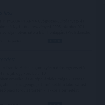
s lesz
a a PHYLAXIA PHARMA Gyógyszer-, Oltóanyag- és
lmazó Nyrt. törzsrészvényeit 2008. október 07-i
sorolja - olvasható a BÉT honlapján. (ProfitLine.hu)
:32
Megosztás:
TOVÁBB
ezdett
 - A francia Michelin gumigyártó óriás egy vezető
ta folyik egy körülbelül 10
bben amerikai és európai érdekeltségeik is részt
ahol a piac gyengül, ott mérséklik a kibocsátást,
ző piaci fordulat történik, akkor a termelést
:30
Megosztás:
TOVÁBB