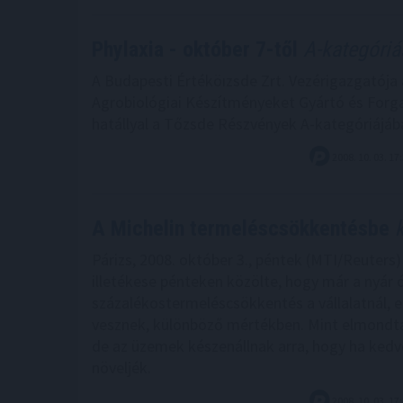
Phylaxia - október 7-től
A-kategóriá
A Budapesti Értéköızsde Zrt. Vezérigazgatój
Agrobiológiai Készítményeket Gyártó és Forga
hatállyal a Tőzsde Részvények A-kategóriájába 
2008. 10. 03. 17
A Michelin termeléscsökkentésbe
k
Párizs, 2008. október 3., péntek (MTI/Reuters)
illetékese pénteken közölte, hogy már a nyár ó
százalékostermeléscsökkentés a vállalatnál, e
vesznek, különböző mértékben. Mint elmondta, 
de az üzemek készenállnak arra, hogy ha kedve
növeljék.
2008. 10. 03. 17