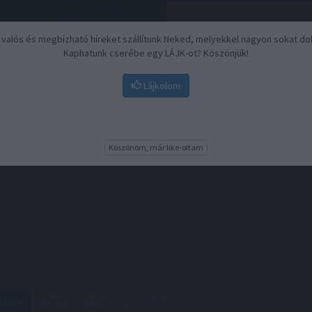
, valós és megbízható híreket szállítunk Neked, melyekkel nagyon sokat do
Kaphatunk cserébe egy LÁJK-ot? Köszönjük!
Lájkolom
Nyugdíj
Biztosítási befektetések
BU
Köszönöm, már like-oltam
13194
13195
13196
>
Utolsó