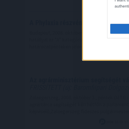
authenti
A Phylaxia részvényeit a tőzsde
"A"
Budapest, 2008. október 3., péntek (MTI) - A P
hatállyal az "A" kategóriába sorolja át a Budap
határozatpénteken jelent meg a tőzsde honlap
2008. 10. 03. 17
Az agrárminisztérium segítségét vár
FRISSÍTETT (új: Baromfiipari Dolgoz
Zalaegerszeg, 2008. október 3., péntek (MTI)
agrártárca segítségét kéri hétfőn a parlamen
képviselő,Zalaegerszeg fideszes polgármester
2008. 10. 03. 17