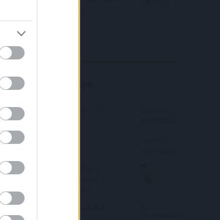
közölt a tőzsdei vállalat
4IG elemzés
Richter elemzés
Befektetési tippek
Deviza befektetés - szakértői
segítséggel
Rátették még egy lapáttal a
bankok, öntik az extra pénzt a
babaváró hitelt igénylőkre
Kereskedjen otthonról, olcsón,
kényelmesen!