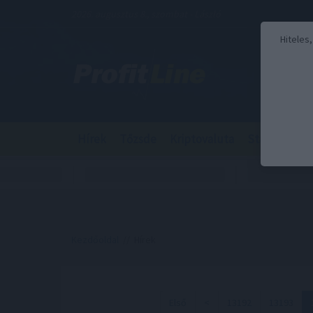
2026. augusztus 8., szombat - László
Hiteles
Hírek
Tőzsde
Kriptovaluta
Stabilcoin
Kezdőoldal
// Hírek
Első
<
13192
13193