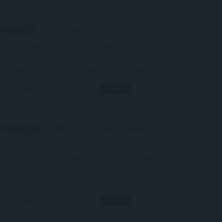
mogatja
a budapesti Nabucco-csúcsot
gton, 2008. október 3., péntek (MTI) - A január 26-
merikai adminisztráció teljes körű támogatását
övetpénteken Washingtonban az MTI-nek.
:35
Megosztás:
TOVÁBB
shington
támogatja a budapesti
A január 26-27-re tervezett budapesti Nabucco-csúcs
atását élvezi - mondta Bayer Mihály Nabucco-
k.
:20
Megosztás:
TOVÁBB