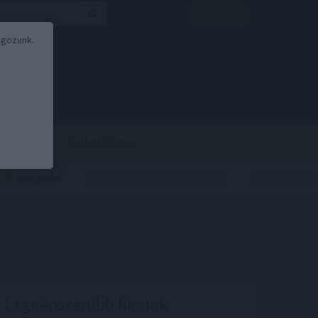
Belépés
lgozunk.
BOR
BIRS
Kalkulátorok
Legnépszerűbb híreink