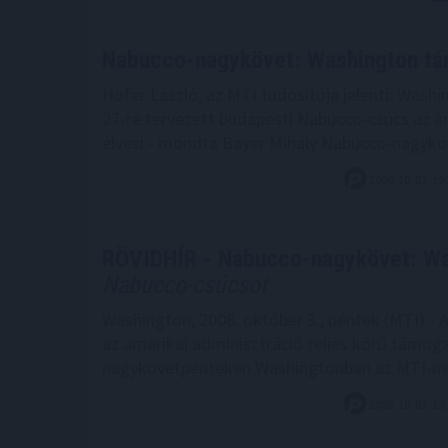
Nabucco-nagykövet: Washington tá
Hofer László, az MTI tudósítója jelenti: Washin
27-re tervezett budapesti Nabucco-csúcs az a
élvezi - mondta Bayer Mihály Nabucco-nagyk
2008. 10. 03. 19
RÖVIDHÍR - Nabucco-nagykövet: Wa
Nabucco-csúcsot
Washington, 2008. október 3., péntek (MTI) - 
az amerikai adminisztráció teljes körű támog
nagykövetpénteken Washingtonban az MTI-ne
2008. 10. 03. 19