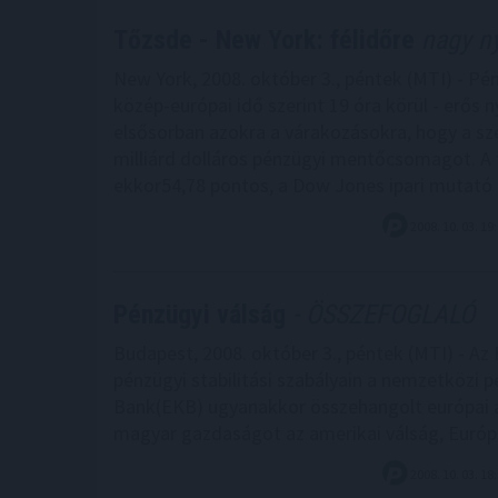
Tőzsde - New York: félidőre
nagy n
New York, 2008. október 3., péntek (MTI) - Pé
közép-európai idő szerint 19 óra körül - erős
elsősorban azokra a várakozásokra, hogy a sz
milliárd dolláros pénzügyi mentőcsomagot. A
ekkor54,78 pontos, a Dow Jones ipari mutató 
2008. 10. 03. 19
Pénzügyi válság
- ÖSSZEFOGLALÓ
Budapest, 2008. október 3., péntek (MTI) - Az
pénzügyi stabilitási szabályain a nemzetközi p
Bank(EKB) ugyanakkor összehangolt európai ak
magyar gazdaságot az amerikai válság, Európá
2008. 10. 03. 18