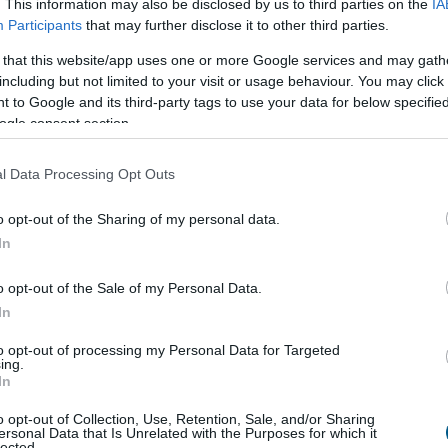
. This information may also be disclosed by us to third parties on the
IA
rlattal - értesült az MTI.
Participants
that may further disclose it to other third parties.
:26
Megosztás:
TOVÁBB
 that this website/app uses one or more Google services and may gath
including but not limited to your visit or usage behaviour. You may click 
 to Google and its third-party tags to use your data for below specifi
ogle consent section.
k
sói tőzsde WIG-20 részvényindexe pénteken 0,71
l Data Processing Opt Outs
o opt-out of the Sharing of my personal data.
:22
Megosztás:
TOVÁBB
In
o opt-out of the Sale of my Personal Data.
ka felnyomta az indexeket
In
entősebb emelkedéssel zártak a főbb európai
to opt-out of processing my Personal Data for Targeted
ing.
ztosabbak az amerikai bankmentő csomag
In
ügyi papírokat az a hír is drágította, hogy amerikai
 pénzintézetet megszerzi a Wells Fargo.
o opt-out of Collection, Use, Retention, Sale, and/or Sharing
ersonal Data that Is Unrelated with the Purposes for which it
lected.