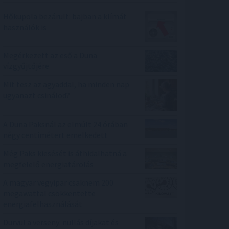
Hőkupola bezárult: bajban a klímát
használók is
Megérkezett az eső a Duna
vízgyűjtőjére
Mit tesz az agyaddal, ha minden nap
ugyanazt csinálod?
A Duna Paksnál az elmúlt 24 órában
négy centimétert emelkedett
Még Paks kiesését is áthidalhatná a
megfelelő energiatárolás
A magyar vegyipar csaknem 200
megawattal csökkentette
energiafelhasználását
Durvul a verseny: nullás díjakat és