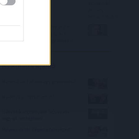
Itt az újabb svájci frank hitel 2.0
balhé - csak most forinthitel?
466.000 lakáshiteles nagy bajban!
Kalkulátor ajánló
Mennyit kell aludni egy gyereknek?
Mekkora a szerszámom?
Hányadik legokosabb NŐ/FÉRFI
vagy az országban?
Milyennek lát Téged a feleséged?