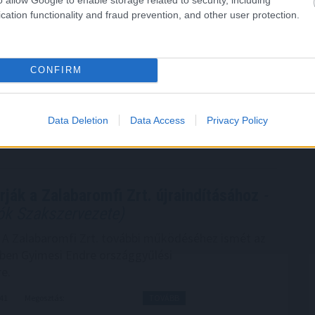
cation functionality and fraud prevention, and other user protection.
 kategóriájába sorolják át
CONFIRM
hylaxia Pharma Nyrt. részvényeit 2008. október 7-i
esti Értéktőzsde (BÉT) - az erről szóló
ján.
Data Deletion
Data Access
Privacy Policy
:46
Megosztás:
TOVÁBB
ják a Zalabaromfi Zrt. újraindításához
-
ók Szakszervezete)
 - A Zalabaromfi Zrt. további működéséhez ismét az
tben Gyimesi Endre országgyűlési
e.
:41
Megosztás:
TOVÁBB