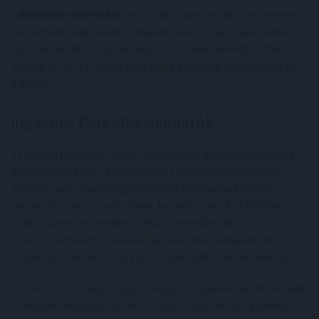
- Maximális nyeremény
: előfordul, hogy van plafon, mennyit
szerezhetsz vagy vihetsz haza belőle. Példa hozzá: hiába
futsz be 60 000 Ft nyereményt, ha a maximum kifizethető
összeg 20 000 Ft, akkor csak eddig a határig engedik kiutalni
a pénzt.
Ingyenes Pörgetés Ajánlatok
Az ingyen pörgetés remek lehetőséget kínálnak új játékok
kipróbálására vagy a megszokott kedvencek élvezetére
anélkül, hogy a saját egyenlegedet használnád. Valódi
nyereményeket is hozhatnak, ha betartod a feltételeket.
Fontos azonban mindig átnézni a megjátszási
követelményeket, a játékkorlátozásokat, a lejárati időt és a
kifizetési limiteket, hogy pontosan tudd, mire vállalkozol:
1. Üdvözlőcsomagos ingyen pörgetés: új játékosként például
50 ingyen porgetes kaphatsz regisztráció után, egy adott