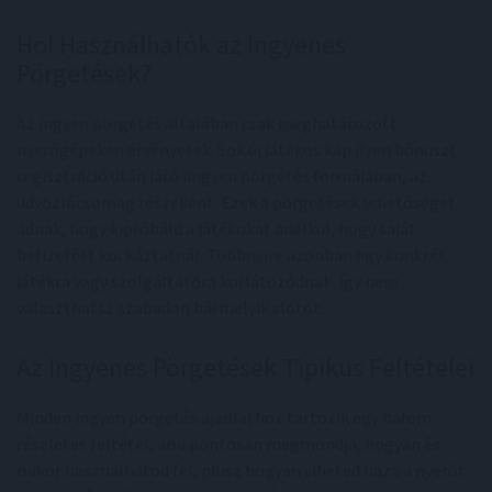
Hol Használhatók az Ingyenes
Pörgetések?
Az ingyen pörgetés általában csak meghatározott
nyerőgépeken érvényesek. Sok új játékos kap ilyen bónuszt
regisztráció után járó iingyen pörgetés formájában, az
üdvözlőcsomag részeként. Ezek a pörgetések lehetőséget
adnak, hogy kipróbáld a játékokat anélkül, hogy saját
befizetést kockáztatnál. Többnyire azonban egy konkrét
játékra vagy szolgáltatóra korlátozódnak, így nem
választhatsz szabadon bármelyik slotot.
Az Ingyenes Pörgetések Tipikus Feltételei
Minden ingyen pörgetés ajánlathoz tartozik egy halom
részletes feltétel, ami pontosan megmondja, hogyan és
mikor használhatod fel, plusz hogyan viheted haza a nyerőt.