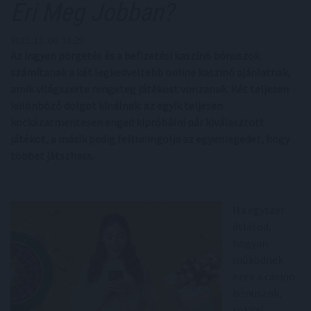
Éri Meg Jobban?
2025. 11. 06. 18:29
Az ingyen pörgetés és a befizetési kaszinó bónuszok
számítanak a két legkedveltebb online kaszinó ajánlatnak,
amik világszerte rengeteg játékost vonzanak. Két teljesen
különböző dolgot kínálnak: az egyik teljesen
kockázatmentesen enged kipróbálni pár kiválasztott
játékot, a másik pedig feltuningolja az egyenlegedet, hogy
többet játszhass.
Ha egyszer
átlátod,
hogyan
működnek
ezek a casino
bónuszok,
sokkal