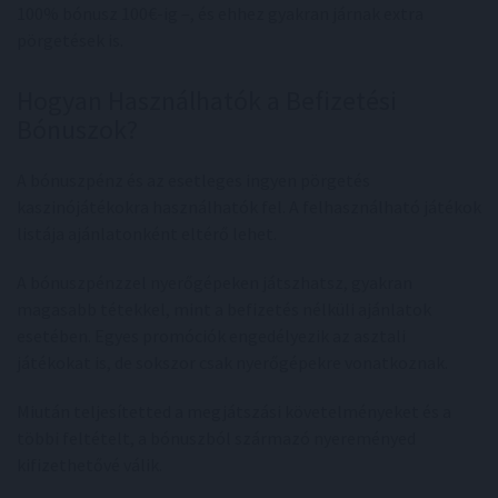
100% bónusz 100€-ig –, és ehhez gyakran járnak extra
pörgetések is.
Hogyan Használhatók a Befizetési
Bónuszok?
A bónuszpénz és az esetleges ingyen pörgetés
kaszinójátékokra használhatók fel. A felhasználható játékok
listája ajánlatonként eltérő lehet.
A bónuszpénzzel nyerőgépeken játszhatsz, gyakran
magasabb tétekkel, mint a befizetés nélküli ajánlatok
esetében. Egyes promóciók engedélyezik az asztali
játékokat is, de sokszor csak nyerőgépekre vonatkoznak.
Miután teljesítetted a megjátszási követelményeket és a
többi feltételt, a bónuszból származó nyereményed
kifizethetővé válik.