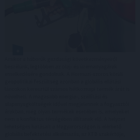
Amikor a háborúk gazdasági következményeiről
beszélünk, legtöbben az olaj- és üzemanyagárak
emelkedésére gondolnak. A Hormuzi-szoros körüli
geopolitikai feszültség azonban a globális ellátási
láncokon keresztül számos hétköznapi termék árát is
növelheti. A magasabb energia-, szállítási és
alapanyagköltségek idővel megjelennek a fogyasztói
árakban, még olyan termékek esetében is, amelyeket
nem a konfliktus térségében állítanak elő. A helyzet
lehetséges hatásait a Magyarországon is elérhető
globális befektetési alkalmazás, az XTB szakértője,