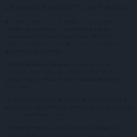
A Befizetési Bónuszok Tipikus Feltételei
Minden kaszinó bónusz és befizetési ajánlat pontos
szabályokat tartalmaz arra vonatkozóan, hogyan
használhatod, játszhatod meg, és mikor veheted ki a
bónuszpénzedet. Ezeket mindig érdemes átnézni, mielőtt
igénybe veszed az ajánlatot:
- Megjátszási követelmények
: a legtöbb befizetési
bónusznál a bónusz összegét (sokszor még a befizetett
pénzt is) vagy harmincszor, vagy annál többször át kell
forgatnod;
- Minimális befizetés
: az ajánlat mindig megszabja, mennyi a
legkisebb összeg, amit be kell dobnod – például tíz euró vagy
több –, hogy aktiváld a bónuszt;
- Játékkorlátozások
: bizonyos játékok egyáltalán nem
számítanak bele a megjátszásba, vagy ki vannak zárva az