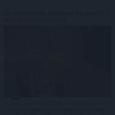
Az extrém hőség ellenére is Európa
élén a
magyar csemegekukorica
Az aszály, a növekvő költségek és a csökkenő
jövedelmezőség ellenére a csemegekukorica továbbra