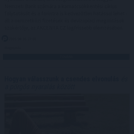
Nemzeti Bank számára a kamatcsökkentési ciklus
folytatását és a forintra is kedvezőtlen hatással lehet -
áll a nemzetközi fizetések és devizapiaci megoldások
szakértője, az AKCENTA CZ legfrissebb elemzésében.
2026. 08. 06. 17:00
Megosztás:
TOVÁBB
Hogyan válasszunk a csendes elvonulás
és
a pörgős nyaralás között