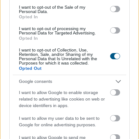
nyeremény
nagyobb, de a
consent section.
I want to opt-out of the Sale of my
kizárólag
hosszú távú
Personal Data.
Opted In
szerencsén múlik
nyereségpotenciál
az adott játéknál.
is.
I want to opt-out of processing my
Personal Data for Targeted Advertising.
Opted In
Tapasztalt vagy
Ideális kezdőknek
rendszeres
I want to opt-out of Collection, Use,
Retention, Sale, and/or Sharing of my
vagy alkalmi
játékosoknak
Personal Data that Is Unrelated with the
Purposes for which it was collected.
játékosoknak,
való, akik
Opted Out
Kinek Ajánlott
akik szeretnék
hosszabb
kipróbálni a
játékidőt és
Google consents
kaszinót
magasabb nyerési
I want to allow Google to enable storage
befizetés nélkül.
lehetőségeket
related to advertising like cookies on web or
keresnek.
device identifiers in apps.
I want to allow my user data to be sent to
Hosszabb távon
Google for online advertising purposes.
Rövid távon
nagyobb értéket
remek
kínál a komolyabb
I want to allow Google to send me