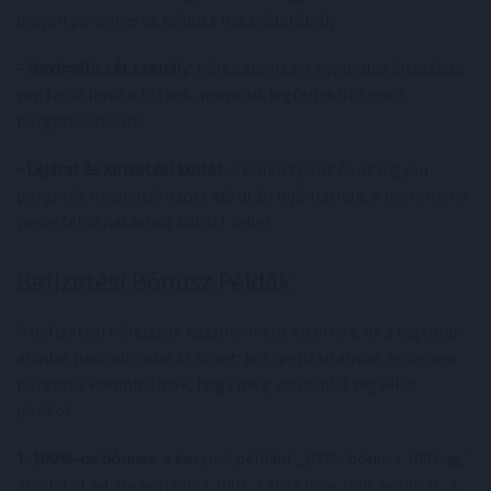
ingyen pörgetés és bónusz használatából;
- Maximális tét szabály
: bónuszpénzzel nyomulva általában
van felső limit a tétnek, mondjuk legfeljebb öt euró
pörgetésenként;
- Lejárat és kifizetési korlát
: a bónuszpénz és az ingyen
pörgetés meghatározott idő után lejárhatnak, a nyeremény
pedig felső határhoz kötött lehet.
Befizetési Bónusz Példák
A befizetési bónuszok kaszinónként eltérnek, de a legtöbb
ajánlat hasonló mintát követ: készpénzjutalmat és ingyen
pörgetés kombinálnak, hogy még vonzóbbá tegyék a
játékot.
1. 100%-os bónusz
: a kaszinó például „100% bónusz 100€-ig”
ajánlatot ad. Ha befizetsz 100€, kapsz még 100€ bónuszt. A