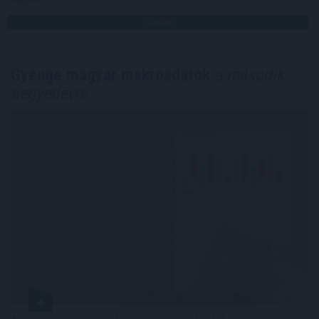
Megosztás:
TOVÁBB
Gyenge magyar makroadatok
a második
negyedévre