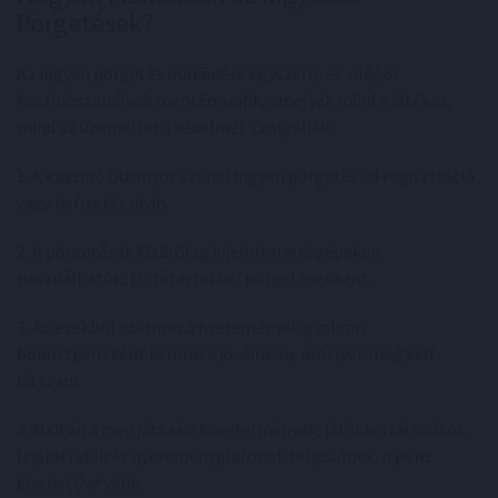
Pörgetések?
Az ingyen pörgetés működése egyszerű, és világos
kaszinószabályok mentén zajlik, amelyek mind a játékos,
mind az üzemeltető védelmét szolgálják:
1. A kaszinó bizonyos számú ingyen pörgetés ad regisztráció
vagy befizetés után.
2. A pörgetések kizárólag kijelölt nyerőgépeken
használhatók, fix tétértékkel pörgetésenként.
3. Az ezekből származó nyeremények gyakran
bónuszpénzként kerülnek jóváírásra, amelyet meg kell
játszani.
4. Miután a megjátszási követelmények, játékkorlátozások,
lejárati idők és nyereményplafonok teljesülnek, a pénz
kivehetővé válik.