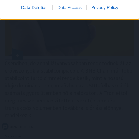
Data Deletion
Data Access
Privacy Policy
Csendben, de annál látványosabban rendeződnek át az
erőviszonyok a stabilcoinpiacon. A BNB Chain már több
stabilcoint tartó címmel rendelkezik, mint a hosszú
ideje domináns Tron, miközben az USDT-felhasználók
száma is gyors ütemben nő a hálózaton. A Tron ettől
még messze nem veszítette el vezető szerepét:
tranzakciós volumenben továbbra is óriási előnnyel
rendelkezik.
2026. 08. 08. 14:00
Megosztás: