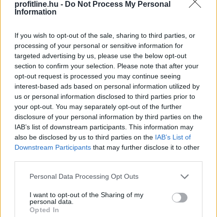
profitline.hu -
Do Not Process My Personal
Information
If you wish to opt-out of the sale, sharing to third parties, or
processing of your personal or sensitive information for
targeted advertising by us, please use the below opt-out
Az Európai Bizottság felszólította a Meta és a TikTok
section to confirm your selection. Please note that after your
közösségi platformokat, hogy határozottabban
opt-out request is processed you may continue seeing
lépjenek fel a válsághelyzetekben terjedő
interest-based ads based on personal information utilized by
dezinformációval szemben, és erősítsék a
us or personal information disclosed to third parties prior to
tényellenőrzőkkel folytatott együttműködést a múlt
your opt-out. You may separately opt-out of the further
disclosure of your personal information by third parties on the
heti ceutai migrációs hullám után.
IAB’s list of downstream participants. This information may
also be disclosed by us to third parties on the
IAB’s List of
2026. 08. 08. 16:00
Downstream Participants
that may further disclose it to other
Megosztás:
third parties.
TOVÁBB
Please note that this website/app uses one or more Google
Personal Data Processing Opt Outs
services and may gather and store information including but
not limited to your visit or usage behaviour. You may click to
I want to opt-out of the Sharing of my
Életveszélyes gyalog átkelni
a Dunán a
personal data.
grant or deny consent to Google and its third-party tags to
Opted In
Sziget Fesztiválra
use your data for below specified purposes in below Google