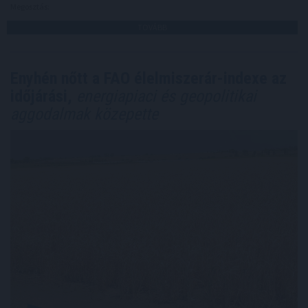
Megosztás:
TOVÁBB
Enyhén nőtt a FAO élelmiszerár-indexe az
időjárási,
energiapiaci és geopolitikai
aggodalmak közepette