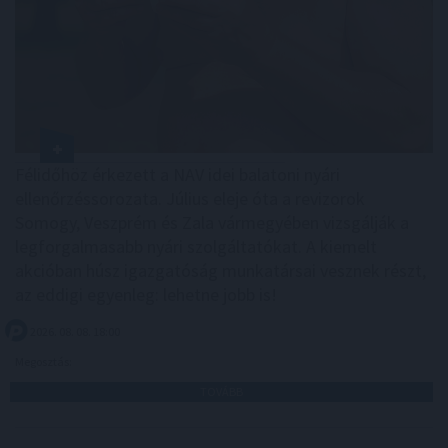
Félidőhöz érkezett a NAV idei balatoni nyári
ellenőrzéssorozata. Július eleje óta a revizorok
Somogy, Veszprém és Zala vármegyében vizsgálják a
legforgalmasabb nyári szolgáltatókat. A kiemelt
akcióban húsz igazgatóság munkatársai vesznek részt,
az eddigi egyenleg: lehetne jobb is!
2026. 08. 08. 18:00
Megosztás:
TOVÁBB