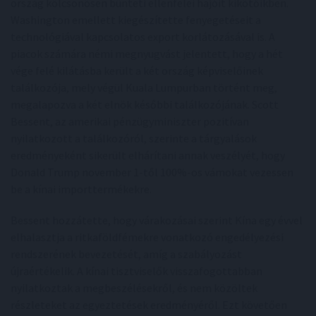
ország kölcsönösen bünteti ellenfelei hajóit kikötőikben.
Washington emellett kiegészítette fenyegetéseit a
technológiával kapcsolatos export korlátozásával is. A
piacok számára némi megnyugvást jelentett, hogy a hét
vége felé kilátásba került a két ország képviselőinek
találkozója, mely végül Kuala Lumpurban történt meg,
megalapozva a két elnök későbbi találkozójának. Scott
Bessent, az amerikai pénzügyminiszter pozitívan
nyilatkozott a találkozóról, szerinte a tárgyalások
eredményeként sikerült elhárítani annak veszélyét, hogy
Donald Trump november 1-től 100%-os vámokat vezessen
be a kínai importtermékekre.
Bessent hozzátette, hogy várakozásai szerint Kína egy évvel
elhalasztja a ritkaföldfémekre vonatkozó engedélyezési
rendszerének bevezetését, amíg a szabályozást
újraértékelik. A kínai tisztviselők visszafogottabban
nyilatkoztak a megbeszélésekről, és nem közöltek
részleteket az egyeztetések eredményéről. Ezt követően