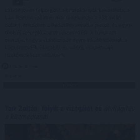
Látványosan felpörgött a kriptokártyák használata: a
havi fizetési volumen már meghaladja a 759 millió
dollárt, miközben a RedotPay vezeti a piacot, és egyre
több új szereplő szerez részesedést. A trend azt
mutatja, hogy a stabilcoinok egyre inkább kilépnek a
kriptotőzsdék világából, és valódi, mindennapi
fizetőeszközzé válhatnak.
2026. 08. 08. 09:00
Megosztás:
TOVÁBB
Tarr Zoltán: folyik a vizsgálat és
átvilágítás
a közmédiánál