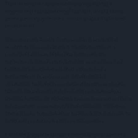
Thaiföld és Kambodzsa vezetői vasárnap aláírták a
megerősített tűzszüneti megállapodást, Donald Trump
amerikai elnök jelenlétében, szintén az ASEAN találkozó
keretein belül.
Végezetül pedig Donald Trump szerdán új szankciókat
vezetett be Oroszország ellen, miután meghiúsult a
személyes találkozó és Moszkva újabb nukleáris
fegyvertesztelésbe kezdett. Emellett az amerikai elnök
további intézkedéseket készített elő, amelyek a
bankrendszert és az olajexport infrastruktúráját
célozhatják, ha Moszkva nem hajlandó lezárni az ukrajnai
háborút. Bár a közvetlen lépések még nem biztosak, az
amerikai kormányzat aktívan tárgyal európai partnerekkel a
befagyasztott orosz vagyon felhasználásáról, miközben
Trump jelezte, hogy csak akkor találkozik újra Putyinnal, ha
valódi esély mutatkozik a békemegállapodásra.
A sűrű hét közepette szerdán kismértékben visszaestek a