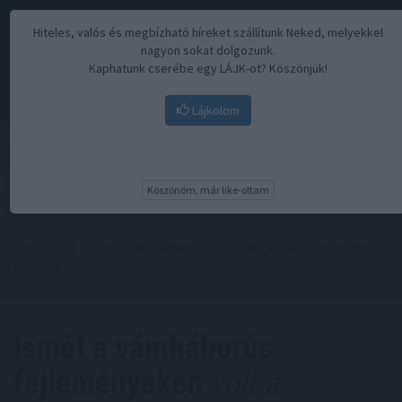
Hiteles, valós és megbízható híreket szállítunk Neked, melyekkel
nagyon sokat dolgozunk.
Kaphatunk cserébe egy LÁJK-ot? Köszönjük!
Lájkolom
Menü
Köszönöm, már like-oltam
Kezdőoldal
//
Hírek
// Ismét a vámháborús fejleményeken volt a
hangsúly
Ismét a vámháborús
fejleményeken
volt a