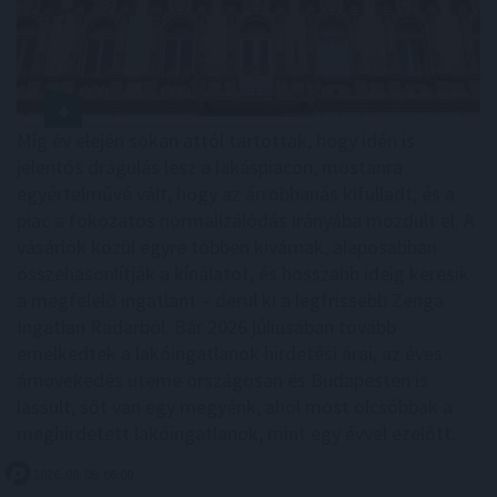
Míg év elején sokan attól tartottak, hogy idén is
jelentős drágulás lesz a lakáspiacon, mostanra
egyértelművé vált, hogy az árrobbanás kifulladt, és a
piac a fokozatos normalizálódás irányába mozdult el. A
vásárlók közül egyre többen kivárnak, alaposabban
összehasonlítják a kínálatot, és hosszabb ideig keresik
a megfelelő ingatlant – derül ki a legfrissebb Zenga
Ingatlan Radarból. Bár 2026 júliusában tovább
emelkedtek a lakóingatlanok hirdetési árai, az éves
árnövekedés üteme országosan és Budapesten is
lassult, sőt van egy megyénk, ahol most olcsóbbak a
meghirdetett lakóingatlanok, mint egy évvel ezelőtt.
2026. 08. 08. 06:00