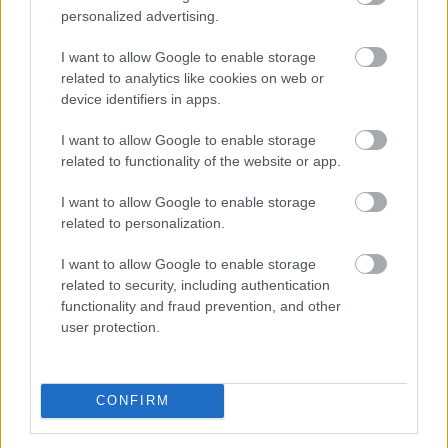
personalized advertising.
2026. 08. 08. 15:00
I want to allow Google to enable storage
Megosztás:
related to analytics like cookies on web or
TOVÁBB
device identifiers in apps.
I want to allow Google to enable storage
Megelőzte a Tron hálózatát a BNB Chain: új
related to functionality of the website or app.
éllovas a stabilcoin-tulajdonosok között
I want to allow Google to enable storage
related to personalization.
I want to allow Google to enable storage
related to security, including authentication
functionality and fraud prevention, and other
user protection.
CONFIRM