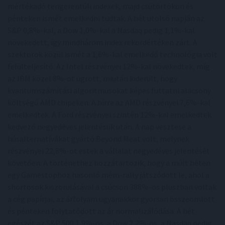
mértékadó tengerentúli indexek, majd csütörtökön és
pénteken ismét emelkedni tudtak. A hét utolsó napján az
S&P 0,8%-kal, a Dow 1,0%-kal a Nasdaq pedig 1,1%-kal
növekedett, így mindhárom index rekordértéken zárt. A
szektorok közül ismét a 1,6%-kal emelkedő technológia volt
felülteljesítő. Az Intel részvényei 12%-kal növekedtek, míg
az IBM közel 8%-ot ugrott, miután kiderült, hogy
kvantumszámítási algoritmusokat képes futtatni alacsony
költségű AMD chipeken. A hírre az AMD részvényei 7,6%-kal
emelkedtek. A Ford részvényei szintén 12%-kal emelkedtek
kedvező negyedéves jelentésük után. A nap vesztese a
húsalternatívákat gyártó Beyond Meat volt, melynek
részvényei 22,8%-ot estek a vállalat negyedéves jelentését
követően. A történethez hozzátartozik, hogy a múlt héten
egy Gamestophoz hasonló mém-rally játszódott le, ahol a
shortosok kiszorulásával a csúcson 388%-os pluszban voltak
a cég papírjai, az árfolyam ugyanakkor gyorsan összeomlott
és pénteken folytatódott az ár normalizálódása. A hét
egészét az S&P 500 1,9%-os, a Dow 2,2%-os, a Nasdaq pedig