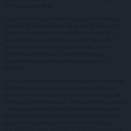
2,3%-os pluszban zárta.
Az amerikai fogyasztói árindex (CPI) szeptemberben havi
szinten 0,3%-kal emelkedett, míg az éves ráta 3%-on állt,
elmaradva az elemzők által várt 0,4%-os havi és 3,1%-os
éves értéktől. A maginfláció havi szinten 0,2%-kal nőtt,
szintén 3%-os éves ütemet mutatva. Az adatpontot – a
többi mutatótól eltérően – az amerikai Munkaügyi
Statisztikai Hivatal a kormányzati leállás ellenére is
közzétette.
Az olajárak pénteken enyhén csökkentek, mivel a piac egyre
szkeptikusabbá vált azzal kapcsolatban, hogy a Trump-
kormányzat valóban szigorúan betartja-e az Oroszország
két legnagyobb olajvállalatára – a Rosznyeftyre és a Lukoilra
– kivetett szankciókat. A Brent olaj hordónkénti ára 65,94
dollárra, az amerikai WTI pedig 61,50 dollárra esett vissza,
bár a hét során mindkét benchmark több mint 7%-os
emelkedést mutatott, ami június közepe óta a legnagyobb