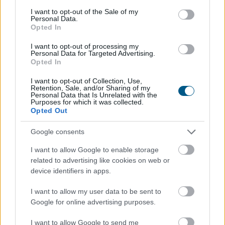
consent section.
I want to opt-out of the Sale of my
Personal Data.
Opted In
I want to opt-out of processing my
Personal Data for Targeted Advertising.
Opted In
I want to opt-out of Collection, Use,
Retention, Sale, and/or Sharing of my
Personal Data that Is Unrelated with the
Purposes for which it was collected.
Opted Out
Google consents
I want to allow Google to enable storage
Balesetveszélyes és életveszélyes gyalog átkelni a
related to advertising like cookies on web or
device identifiers in apps.
Dunán a Sziget Fesztiválra, a helyszínen a rendőrség
kerítést helyezett el és rendőri felügyeletet is biztosít -
I want to allow my user data to be sent to
közölte a kormány a hőségriasztásról közzétett
Google for online advertising purposes.
szombati 12 órai gyorsjelentésében a kormany.hu
oldalon.
I want to allow Google to send me