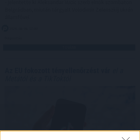
- jelentette ki Aleksandar Vucic szerb elnök szombaton
Belgrádban, miután tárgyalt Volodimir Zelenszkij ukrán
államfővel.
2026. 08. 08. 17:00
Megosztás:
TOVÁBB
Az EU fokozott tényellenőrzést vár
el a
Metától és a TikToktól