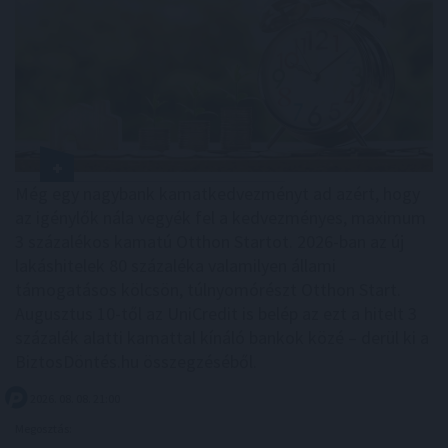
Még egy nagybank kamatkedvezményt ad azért, hogy
az igénylők nála vegyék fel a kedvezményes, maximum
3 százalékos kamatú Otthon Startot. 2026-ban az új
lakáshitelek 80 százaléka valamilyen állami
támogatásos kölcsön, túlnyomórészt Otthon Start.
Augusztus 10-től az UniCredit is belép az ezt a hitelt 3
százalék alatti kamattal kínáló bankok közé – derül ki a
BiztosDöntés.hu összegzéséből.
2026. 08. 08. 21:00
Megosztás: