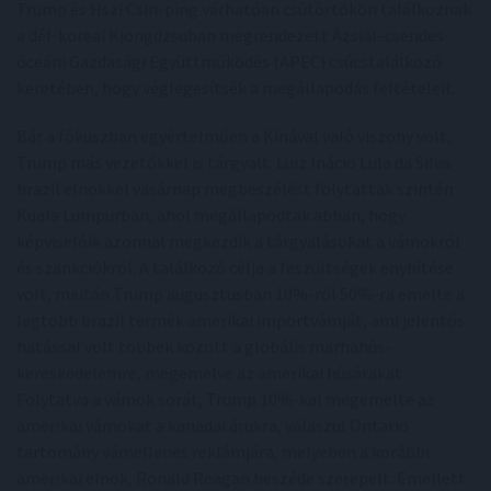
Trump és Hszi Csin-ping várhatóan csütörtökön találkoznak
a dél-koreai Kjongdzsuban megrendezett Ázsiai–csendes-
óceáni Gazdasági Együttműködés (APEC) csúcstalálkozó
keretében, hogy véglegesítsék a megállapodás feltételeit.
Bár a fókuszban egyértelműen a Kínával való viszony volt,
Trump más vezetőkkel is tárgyalt. Luiz Inácio Lula da Silva
brazil elnökkel vasárnap megbeszélést folytattak szintén
Kuala Lumpurban, ahol megállapodtak abban, hogy
képviselőik azonnal megkezdik a tárgyalásokat a vámokról
és szankciókról. A találkozó célja a feszültségek enyhítése
volt, miután Trump augusztusban 10%-ról 50%-ra emelte a
legtöbb brazil termék amerikai importvámját, ami jelentős
hatással volt többek között a globális marhahús-
kereskedelemre, megemelve az amerikai húsárakat.
Folytatva a vámok sorát, Trump 10%-kal megemelte az
amerikai vámokat a kanadai árukra, válaszul Ontario
tartomány vámellenes reklámjára, melyeben a korábbi
amerikai elnök, Ronald Reagan beszéde szerepelt. Emellett