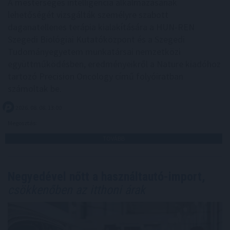
A mesterséges intelligencia alkalmazásának
lehetőségét vizsgálták személyre szabott
daganatellenes terápia kialakítására a HUN-REN
Szegedi Biológiai Kutatóközpont és a Szegedi
Tudományegyetem munkatársai nemzetközi
együttműködésben, eredményeikről a Nature kiadóhoz
tartozó Precision Oncology című folyóiratban
számoltak be.
2026. 08. 08. 13:00
Megosztás:
TOVÁBB
Negyedével nőtt a használtautó-import,
csökkenőben az itthoni árak