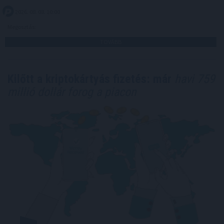
2026. 08. 08. 10:00
Megosztás:
TOVÁBB
Kilőtt a kriptokártyás fizetés: már
havi 759
millió dollár forog a piacon