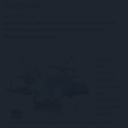
hangsúly
2025. 10. 27. 10:00
Az elmúlt időszakban ismét kiélesedtek a kínai-amerikai
ellentétek, így a befektetők is kiemelt figyelemmel
követték a fejleményeket.
Míg Kína
ismét
kilátásba
helyezte a
ritkaföldfém-
export
korlátozását,
Trump 100%-
os vám
bevezetésének lehetőségét vetette fel, miközben a két