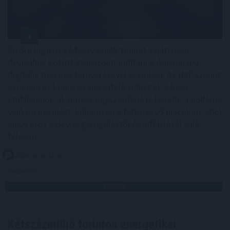
Elsőre logikus védekezésnek tűnhet saját, helyi
devizához kötött stabilcoint indítani a dolláralapú
digitális tokenek térnyerésével szemben. Az IMF szerint
azonban ez könnyen visszafelé sülhet el: a helyi
stabilcoinok akár még egyszerűbbé is tehetik a dollárba
való menekülést, különösen a feltörekvő piacokon, ahol
eleve erős a devizagyengüléstől és inflációtól való
félelem.
2026. 08. 08. 11:00
Megosztás:
TOVÁBB
Kétszázmillió forintos energetikai