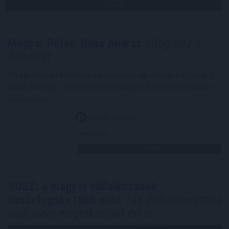
TOVÁBB
Magyar Péter: Baka András
elfogadta a
felkérést
Elfogadta a felkérést a köztársasági elnöki tisztségre
Baka András - közölte a kormányfő Facebook-oldalán
szombaton.
2026. 08. 08. 20:00
Megosztás:
TOVÁBB
VOSZ: a magyar vállalkozások
összefogása több mint
145 000 kilowattóra
csúcsidei megtakarítást ért el