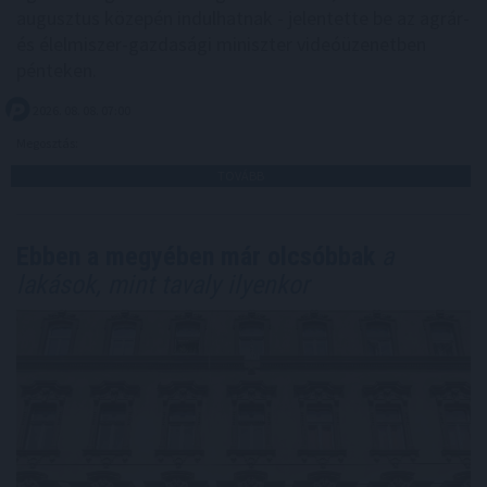
augusztus közepén indulhatnak - jelentette be az agrár-
és élelmiszer-gazdasági miniszter videóüzenetben
pénteken.
2026. 08. 08. 07:00
Megosztás:
TOVÁBB
Ebben a megyében már olcsóbbak
a
lakások, mint tavaly ilyenkor