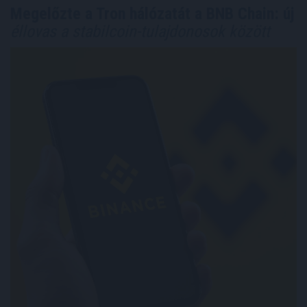
Megelőzte a Tron hálózatát a BNB Chain: új
éllovas a stabilcoin-tulajdonosok között