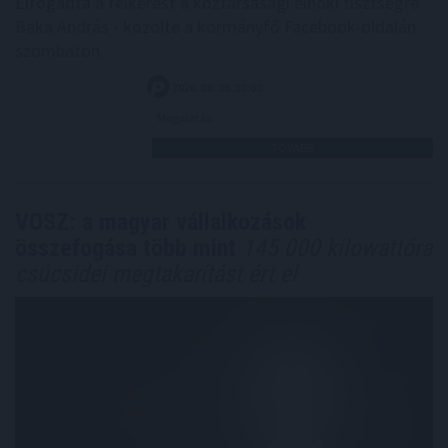
Elfogadta a felkérést a köztársasági elnöki tisztségre
Baka András - közölte a kormányfő Facebook-oldalán
szombaton.
2026. 08. 08. 20:00
Megosztás:
TOVÁBB
VOSZ: a magyar vállalkozások
összefogása több mint
145 000 kilowattóra
csúcsidei megtakarítást ért el