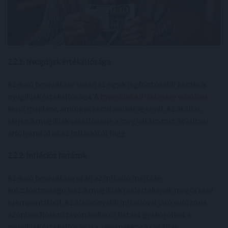
2.2.1. Nyugdíjak értékállósága
Az euró bevezetése során az egyik legfontosabb kérdés a
nyugdíjak értékállósága. A
nyugdíjak kifizetésére euróban
kerül majd sor, ami újraszámításokat igényel. Az átállás
idején a nyugdíjak vásárlóereje a meghatározott átváltási
árfolyamtól és az inflációtól függ.
2.2.2. Inflációs hatások
Az euró bevezetése után az infláció mértéke
kulcsfontosságú lesz a nyugdíjak reálértékének megőrzése
szempontjából. Az alacsonyabb inflációval járó eurózóna
azonban hosszú távon kedvező hatást gyakorolhat a
nyugdíjak értékállóságára, ugyanakkor az átállás