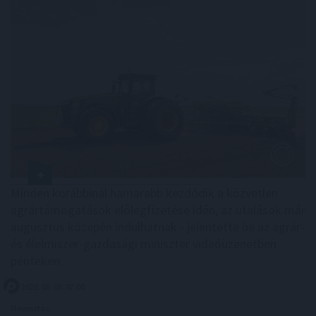
Minden korábbinál hamarabb kezdődik a közvetlen
agrártámogatások előlegfizetése idén, az utalások már
augusztus közepén indulhatnak - jelentette be az agrár-
és élelmiszer-gazdasági miniszter videóüzenetben
pénteken.
2026. 08. 08. 07:00
Megosztás: