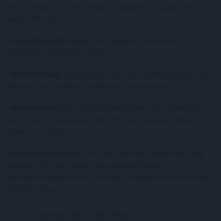
három legalacsonyabb inflációjú tagállam átlagát több
mint 1,5%-kal.
- Államháztartási hiány
: A költségvetési hiány nem
haladhatja meg a GDP 3%-át.
- Államadósság
: Az államadósság nem haladhatja meg a GDP
60%-át, vagy csökkenő tendenciát kell mutatnia.
- Kamatlábak
: A hosszú távú kamatlábak nem haladhatják
meg a három legalacsonyabb inflációjú tagállam átlagát
több mint 2%-kal.
- Árfolyam-stabilitás
: Az ország valutája legalább két évig
stabilan részt kell vegyen az európai árfolyam-
mechanizmusban (ERM II) anélkül, hogy jelentős leértékelés
történt volna.
1.2. A bevezetés időzítése