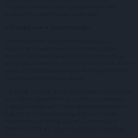
időszakában előforduló esetleges inflációs hullámok
átmenetileg csökkenthetik azok reálértékét.
2.2.3. Nyugdíjrendszer fenntarthatósága
Az euró bevezetése hosszú távon stabilizálhatja a
nyugdíjrendszert, mivel az eurózóna fiskális fegyelme
kedvezőbb gazdasági környezetet teremthet. Azonban a
demográfiai változások és az elöregedő társadalom kihívásai
továbbra is fennállnak, ami megköveteli a nyugdíjrendszer
folyamatos reformját és adaptációját.
A nyugdíjak szempontjából az euró stabilitása hosszú távon
kedvező hatást gyakorolhat, de az átállás időszakában a
nyugdíjak értékállóságát különös figyelemmel kell kezelni. A
nyugdíjrendszer fenntarthatósága érdekében további
reformokra lehet szükség, hogy az eurózónához való
csatlakozás valóban pozitív hatással legyen a nyugdíjakra.