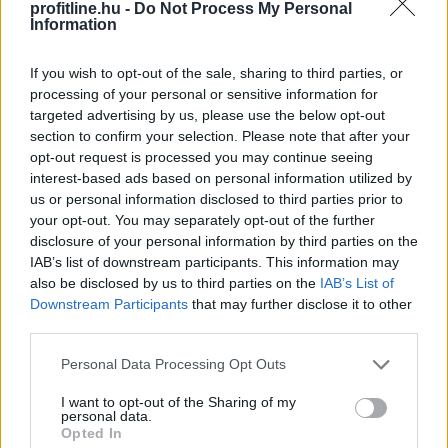
profitline.hu -
Do Not Process My Personal
Information
If you wish to opt-out of the sale, sharing to third parties, or
processing of your personal or sensitive information for
targeted advertising by us, please use the below opt-out
section to confirm your selection. Please note that after your
opt-out request is processed you may continue seeing
interest-based ads based on personal information utilized by
us or personal information disclosed to third parties prior to
Szerbia támogatja Ukrajna területi integritását és
your opt-out. You may separately opt-out of the further
európai uniós csatlakozását, a két ország pedig a
disclosure of your personal information by third parties on the
gazdasági, energetikai, mezőgazdasági és
IAB’s list of downstream participants. This information may
also be disclosed by us to third parties on the
IAB’s List of
infrastrukturális együttműködés erősítésére törekszik
Downstream Participants
that may further disclose it to other
- jelentette ki Aleksandar Vucic szerb elnök szombaton
third parties.
Belgrádban, miután tárgyalt Volodimir Zelenszkij ukrán
államfővel.
Please note that this website/app uses one or more Google
Personal Data Processing Opt Outs
services and may gather and store information including but
2026. 08. 08. 17:00
not limited to your visit or usage behaviour. You may click to
I want to opt-out of the Sharing of my
personal data.
grant or deny consent to Google and its third-party tags to
Megosztás:
Opted In
use your data for below specified purposes in below Google