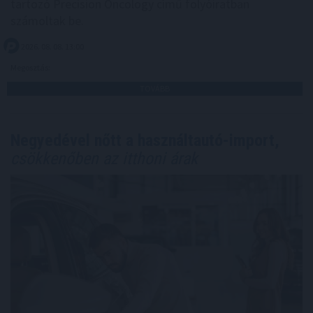
tartozó Precision Oncology című folyóiratban
számoltak be.
2026. 08. 08. 13:00
Megosztás:
TOVÁBB
Negyedével nőtt a használtautó-import,
csökkenőben az itthoni árak