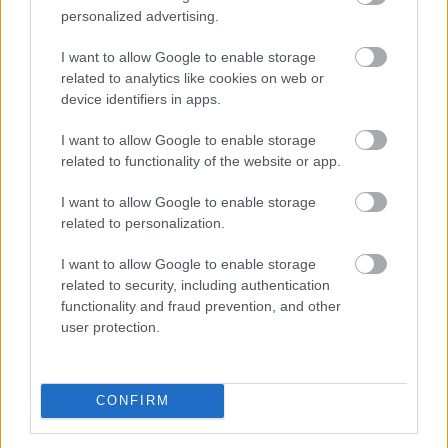
közösségi platformokat, hogy határozottabban
personalized advertising.
lépjenek fel a válsághelyzetekben terjedő
dezinformációval szemben, és erősítsék a
I want to allow Google to enable storage
tényellenőrzőkkel folytatott együttműködést a múlt
related to analytics like cookies on web or
device identifiers in apps.
heti ceutai migrációs hullám után.
I want to allow Google to enable storage
2026. 08. 08. 16:00
related to functionality of the website or app.
Megosztás:
TOVÁBB
I want to allow Google to enable storage
related to personalization.
I want to allow Google to enable storage
Életveszélyes gyalog átkelni
a Dunán a
related to security, including authentication
Sziget Fesztiválra
functionality and fraud prevention, and other
user protection.
CONFIRM