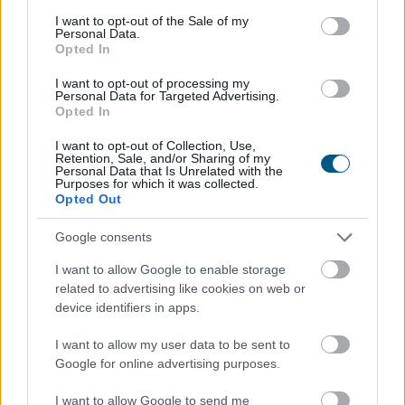
TOVÁBB
consent section.
I want to opt-out of the Sale of my
Personal Data.
Opted In
Az EU fokozott tényellenőrzést vár
el a
I want to opt-out of processing my
Metától és a TikToktól
Personal Data for Targeted Advertising.
Opted In
I want to opt-out of Collection, Use,
Retention, Sale, and/or Sharing of my
Personal Data that Is Unrelated with the
Purposes for which it was collected.
Opted Out
Google consents
I want to allow Google to enable storage
related to advertising like cookies on web or
device identifiers in apps.
I want to allow my user data to be sent to
Google for online advertising purposes.
Az Európai Bizottság felszólította a Meta és a TikTok
I want to allow Google to send me