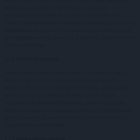
egy hivatalos átváltási árfolyamot határoznak meg. Ez az
árfolyam alapvetően meghatározza a lakossági
megtakarítások értékét. Az átváltás előtt a forintban
tartott megtakarítások értéke közvetlenül függ az árfolyam
alakulásától. Ha a bevezetést megelőzően a forint jelentős
leértékelődésen megy keresztül, a lakossági megtakarítások
értéke csökkenhet.
2.1.2. Infláció és kamatok
Az euró bevezetésével a kamatok és az infláció szintje is
módosulhat. Az eurózónában általában alacsonyabb
inflációs ráták és kamatok figyelhetők meg, ami kedvező
lehet a hosszú távú megtakarítások szempontjából.
Ugyanakkor az átmeneti időszakban, amikor a gazdaság
alkalmazkodik az új valuta bevezetéséhez, előfordulhatnak
inflációs nyomások, amelyek rövid távon csökkenthetik a
megtakarítások reálértékét.
2.1.3. Bankrendszeri hatások