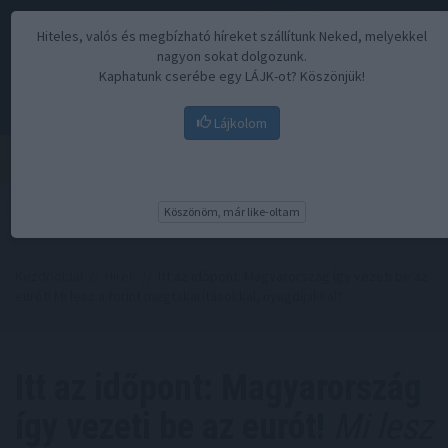
Hiteles, valós és megbízható híreket szállítunk Neked, melyekkel
nagyon sokat dolgozunk.
Kaphatunk cserébe egy LÁJK-ot? Köszönjük!
Lájkolom
Menü
Köszönöm, már like-oltam
Kezdőoldal
//
Hírek
// Itt az időpont: Magyarország így vezeti be az
eurót! Mi lesz a forint megtakarításokkal, nyugdíjakkal?
Itt az időpont: Magyarország
így vezeti be az eurót!
Mi lesz