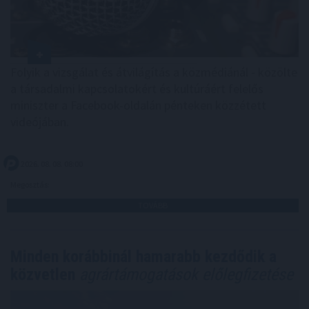
Folyik a vizsgálat és átvilágítás a közmédiánál - közölte
a társadalmi kapcsolatokért és kultúráért felelős
miniszter a Facebook-oldalán pénteken közzétett
videójában.
2026. 08. 08. 08:00
Megosztás:
TOVÁBB
Minden korábbinál hamarabb kezdődik a
közvetlen
agrártámogatások előlegfizetése