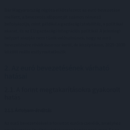
Bár Magyarország régóta elkötelezett az euró bevezetése
mellett, a bevezetés időpontját számos tényező
befolyásolja, mint például a gazdasági stabilitás, a politikai
akarat, és az EU gazdasági integrációs politikái. A jelenlegi
helyzet alapján nem tűnik valószínűnek, hogy az euró
bevezetésére rövidtávon sor kerül, de középtávon, 2025-2030
között reális esély mutatkozik.
2. Az euró bevezetésének várható
hatásai
2.1. A forint megtakarításokra gyakorolt
hatás
2.1.1. Árfolyam-átváltás
Az euró bevezetésével a forintot euróra cserélik, amelyhez