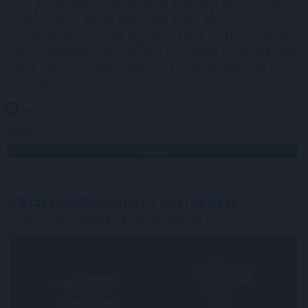
digitális tokenek térnyerésével szemben. Az IMF szerint
azonban ez könnyen visszafelé sülhet el: a helyi
stabilcoinok akár még egyszerűbbé is tehetik a dollárba
való menekülést, különösen a feltörekvő piacokon, ahol
eleve erős a devizagyengüléstől és inflációtól való
félelem.
2026. 08. 08. 11:00
Megosztás:
TOVÁBB
Kétszázmillió forintos energetikai
fejlesztés kezdődött Békésen