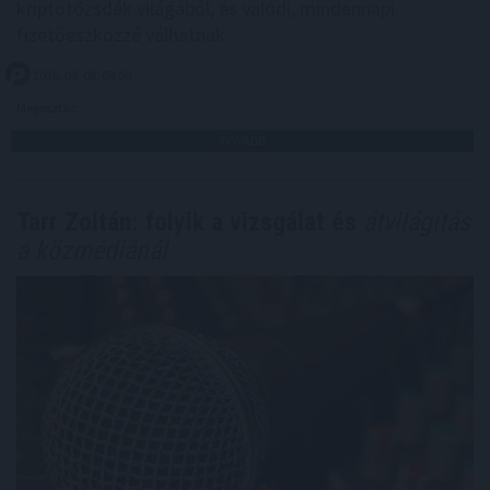
kriptotőzsdék világából, és valódi, mindennapi
fizetőeszközzé válhatnak.
2026. 08. 08. 09:00
Megosztás:
TOVÁBB
Tarr Zoltán: folyik a vizsgálat és
átvilágítás
a közmédiánál