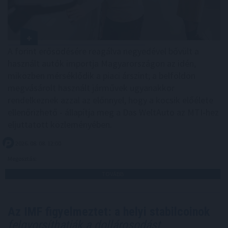
A forint erősödésére reagálva negyedével bővült a
használt autók importja Magyarországon az idén,
miközben mérséklődik a piaci árszint; a belföldön
megvásárolt használt járművek ugyanakkor
rendelkeznek azzal az előnnyel, hogy a kocsik előélete
ellenőrizhető - állapítja meg a Das WeltAuto az MTI-hez
eljuttatott közleményében.
2026. 08. 08. 12:00
Megosztás:
TOVÁBB
Az IMF figyelmeztet: a helyi stabilcoinok
felgyorsíthatják a dollárosodást