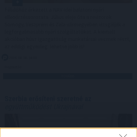
Félidőhöz érkezett a NAV idei balatoni nyári
ellenőrzéssorozata. Július eleje óta a revizorok
Somogy, Veszprém és Zala vármegyében vizsgálják a
legforgalmasabb nyári szolgáltatókat. A kiemelt
akcióban húsz igazgatóság munkatársai vesznek részt,
az eddigi egyenleg: lehetne jobb is!
2026. 08. 08. 18:00
Megosztás:
TOVÁBB
Szerbia erősíteni szeretné az
együttműködést Ukrajnával