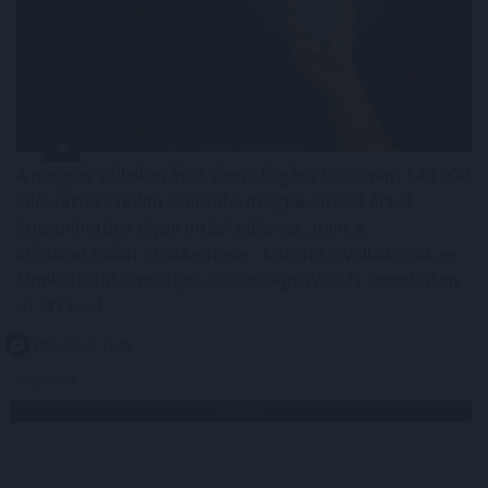
A magyar vállalkozások összefogása több mint 145 000
kilowattóra (kWh) csúcsidei megtakarítást ért el,
köszönhetően olyan intézkedésnek, mint a
klímahasználat csökkentése - közölte a Vállalkozók és
Munkáltatók Országos Szövetsége (VOSZ) szombaton
az MTI-vel.
2026. 08. 08. 19:00
Megosztás:
TOVÁBB