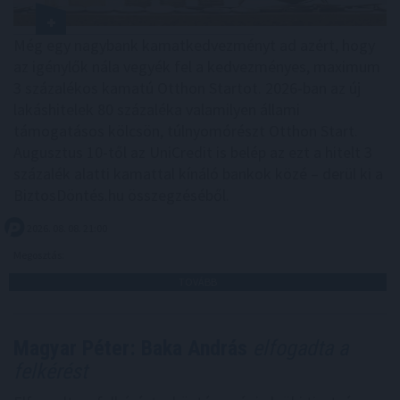
Még egy nagybank kamatkedvezményt ad azért, hogy
az igénylők nála vegyék fel a kedvezményes, maximum
3 százalékos kamatú Otthon Startot. 2026-ban az új
lakáshitelek 80 százaléka valamilyen állami
támogatásos kölcsön, túlnyomórészt Otthon Start.
Augusztus 10-től az UniCredit is belép az ezt a hitelt 3
százalék alatti kamattal kínáló bankok közé – derül ki a
BiztosDöntés.hu összegzéséből.
2026. 08. 08. 21:00
Megosztás:
TOVÁBB
Magyar Péter: Baka András
elfogadta a
felkérést