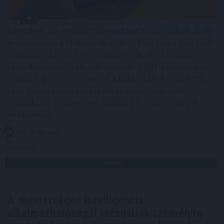
Csendben, de annál látványosabban rendeződnek át az
erőviszonyok a stabilcoinpiacon. A BNB Chain már több
stabilcoint tartó címmel rendelkezik, mint a hosszú
ideje domináns Tron, miközben az USDT-felhasználók
száma is gyors ütemben nő a hálózaton. A Tron ettől
még messze nem veszítette el vezető szerepét:
tranzakciós volumenben továbbra is óriási előnnyel
rendelkezik.
2026. 08. 08. 14:00
Megosztás:
TOVÁBB
A mesterséges intelligencia
alkalmazhatóságát vizsgálták személyre