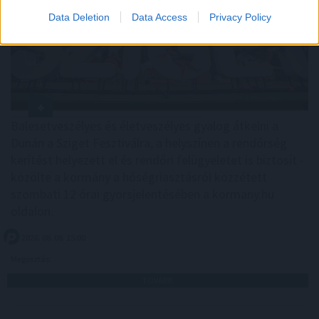
Data Deletion
Data Access
Privacy Policy
Balesetveszélyes és életveszélyes gyalog átkelni a
Dunán a Sziget Fesztiválra, a helyszínen a rendőrség
kerítést helyezett el és rendőri felügyeletet is biztosít -
közölte a kormány a hőségriasztásról közzétett
szombati 12 órai gyorsjelentésében a kormany.hu
oldalon.
2026. 08. 08. 15:00
Megosztás:
TOVÁBB