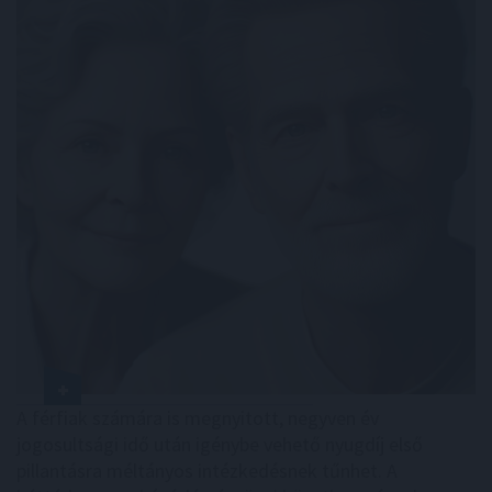
A férfiak számára is megnyitott, negyven év
jogosultsági idő után igénybe vehető nyugdíj első
pillantásra méltányos intézkedésnek tűnhet. A