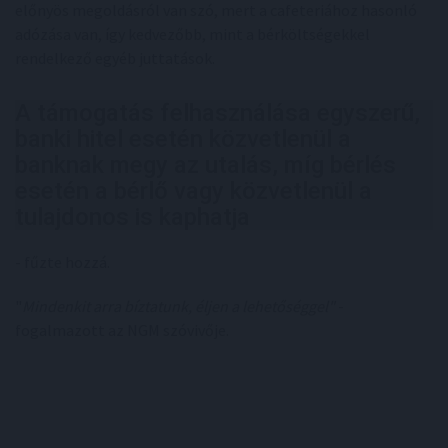
előnyös megoldásról van szó, mert a cafeteriához hasonló
adózása van, így kedvezőbb, mint a bérköltségekkel
rendelkező egyéb juttatások.
A támogatás felhasználása egyszerű,
banki hitel esetén közvetlenül a
banknak megy az utalás, míg bérlés
esetén a bérlő vagy közvetlenül a
tulajdonos is kaphatja
- fűzte hozzá.
"
Mindenkit arra bíztatunk, éljen a lehetőséggel"
-
fogalmazott az NGM szóvivője.