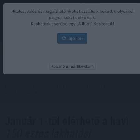
Hiteles, valós és megbízható híreket szállítunk Neked, melyekkel
nagyon sokat dolgozunk.
Kaphatunk cserébe egy LÁJK-ot? Köszönjük!
Lájkolom
Menü
Köszönöm, már like-oltam
Kezdőoldal
//
Hírek
// Január 1-től elérhető a havi 150 ezres
lakhatási támogatás
Január 1-től elérhető a havi
150 ezres lakhatási