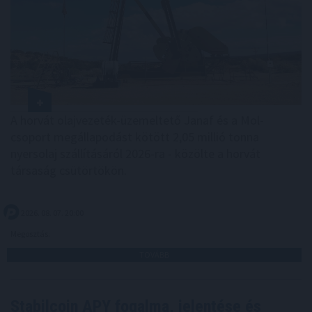
A horvát olajvezeték-üzemeltető Janaf és a Mol-
csoport megállapodást kötött 2,05 millió tonna
nyersolaj szállításáról 2026-ra - közölte a horvát
társaság csütörtökön.
2026. 08. 07. 20:00
Megosztás:
TOVÁBB
Stabilcoin APY fogalma, jelentése és