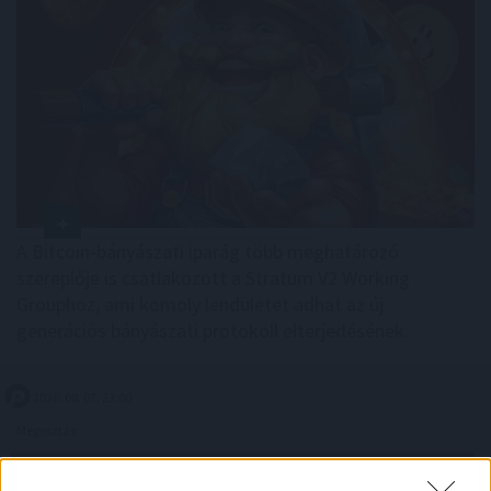
A Bitcoin-bányászati iparág több meghatározó
szereplője is csatlakozott a Stratum V2 Working
Grouphoz, ami komoly lendületet adhat az új
generációs bányászati protokoll elterjedésének.
2026. 08. 07. 23:00
Megosztás:
TOVÁBB