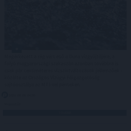
Megérkezett a rég várt eső a Duna vízgyűjtőjére, a
folyó magyarországi szakaszán azonban továbbra is
csak pár centiméteres vízszintváltozások jellemzőek -
közölte az Országos Vízügyi Főigazgatóság
sajtóosztálya az MTI-vel pénteken.
2026. 08. 08. 04:00
Megosztás:
TOVÁBB