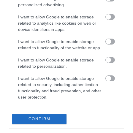
energiaellátása,
de drámai az Orbán-
personalized advertising.
kormány öröksége
I want to allow Google to enable storage
related to analytics like cookies on web or
device identifiers in apps.
I want to allow Google to enable storage
related to functionality of the website or app.
I want to allow Google to enable storage
related to personalization.
I want to allow Google to enable storage
related to security, including authentication
functionality and fraud prevention, and other
user protection.
Magyarország energiaellátása stabil, az ivóvízellátás
biztosított, ezért feloldják a rendkívüli intézkedések
CONFIRM
egy részét, ugyanakkor folyamatosan figyelemmel
kísérik a paksi atomerőmű működését, ahol a mostani