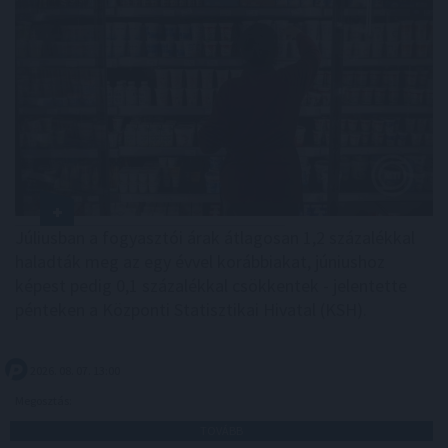
Júliusban a fogyasztói árak átlagosan 1,2 százalékkal
haladták meg az egy évvel korábbiakat, júniushoz
képest pedig 0,1 százalékkal csökkentek - jelentette
pénteken a Központi Statisztikai Hivatal (KSH).
2026. 08. 07. 13:00
Megosztás:
TOVÁBB