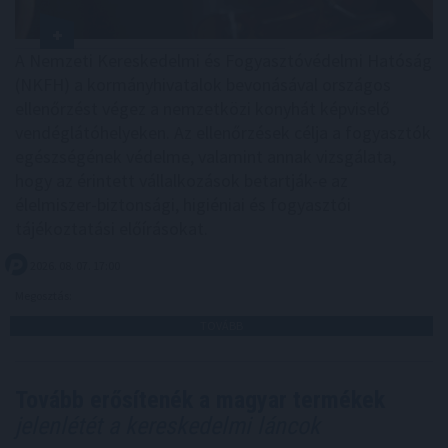
A Nemzeti Kereskedelmi és Fogyasztóvédelmi Hatóság
(NKFH) a kormányhivatalok bevonásával országos
ellenőrzést végez a nemzetközi konyhát képviselő
vendéglátóhelyeken. Az ellenőrzések célja a fogyasztók
egészségének védelme, valamint annak vizsgálata,
hogy az érintett vállalkozások betartják-e az
élelmiszer-biztonsági, higiéniai és fogyasztói
tájékoztatási előírásokat.
2026. 08. 07. 17:00
Megosztás:
TOVÁBB
Tovább erősítenék a magyar termékek
jelenlétét a kereskedelmi láncok