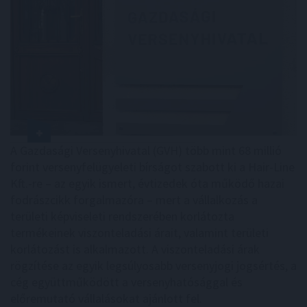
A Gazdasági Versenyhivatal (GVH) több mint 68 millió
forint versenyfelügyeleti bírságot szabott ki a Hair-Line
Kft.-re – az egyik ismert, évtizedek óta működő hazai
fodrászcikk forgalmazóra – mert a vállalkozás a
területi képviseleti rendszerében korlátozta
termékeinek viszonteladási árait, valamint területi
korlátozást is alkalmazott. A viszonteladási árak
rögzítése az egyik legsúlyosabb versenyjogi jogsértés, a
cég együttműködött a versenyhatósággal és
előremutató vállalásokat ajánlott fel.