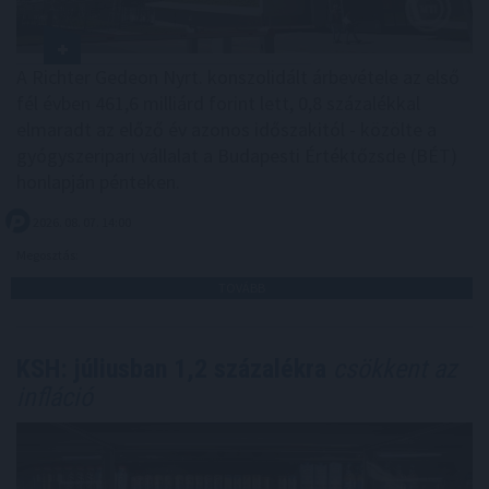
A Richter Gedeon Nyrt. konszolidált árbevétele az első
fél évben 461,6 milliárd forint lett, 0,8 százalékkal
elmaradt az előző év azonos időszakitól - közölte a
gyógyszeripari vállalat a Budapesti Értéktőzsde (BÉT)
honlapján pénteken.
2026. 08. 07. 14:00
Megosztás:
TOVÁBB
KSH: júliusban 1,2 százalékra
csökkent az
infláció