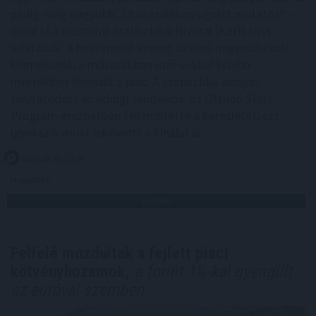
pedig még nagyobb, 29 százalékos ugrást mutatott –
derül ki a Központi Statisztikai Hivatal (KSH) friss
adataiból. A beszámoló szerint az első negyedév volt
kiemelkedő, a másodikban már sokkal kisebb
mértékben élénkült a piac. A statisztika alapján
folytatódott az eddigi tendencia: az Otthon Start
Program érezhetően fellendítette a keresletet, ezt
igyekszik most lekövetni a kínálat is.
2026. 08. 07. 12:00
Megosztás:
TOVÁBB
Felfelé mozdultak a fejlett piaci
kötvényhozamok,
a forint 1%-kal gyengült
az euróval szemben