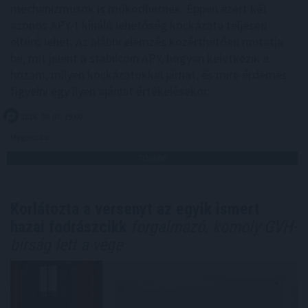
mechanizmusok is működhetnek. Éppen ezért két
azonos APY-t kínáló lehetőség kockázata teljesen
eltérő lehet. Az alábbi elemzés közérthetően mutatja
be, mit jelent a stabilcoin APY, hogyan keletkezik a
hozam, milyen kockázatokkal járhat, és mire érdemes
figyelni egy ilyen ajánlat értékelésekor.
2026. 08. 07. 19:00
Megosztás:
TOVÁBB
Korlátozta a versenyt az egyik ismert
hazai fodrászcikk
forgalmazó, komoly GVH-
bírság lett a vége