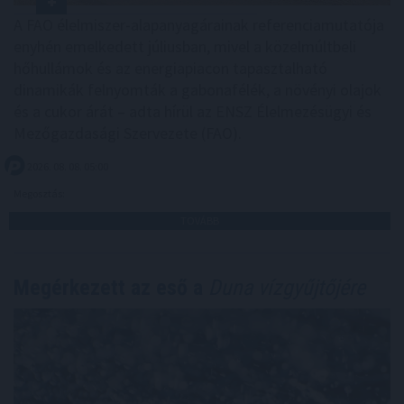
A FAO élelmiszer-alapanyagárainak referenciamutatója
enyhén emelkedett júliusban, mivel a közelmúltbeli
hőhullámok és az energiapiacon tapasztalható
dinamikák felnyomták a gabonafélék, a növényi olajok
és a cukor árát – adta hírül az ENSZ Élelmezésügyi és
Mezőgazdasági Szervezete (FAO).
2026. 08. 08. 05:00
Megosztás:
TOVÁBB
Megérkezett az eső a
Duna vízgyűjtőjére