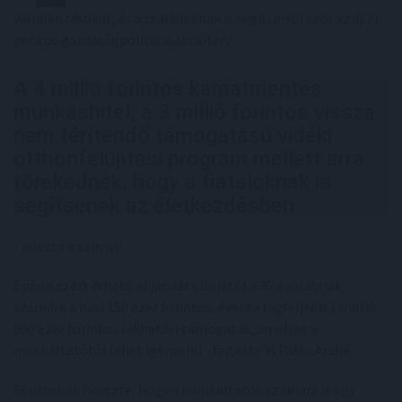
vállalkozásokat, és a családoknak is segít, erről szól az új 21
pontos gazdaságpolitikai akcióterv.
A 4 millió forintos kamatmentes
munkáshitel, a 3 millió forintos vissza
nem térítendő támogatású vidéki
otthonfelújítási program mellett arra
törekednek, hogy a fiataloknak is
segítsenek az életkezdésben
- jelezte a szóvivő.
Éppen ezért érhető el január elsejétől a 35 év alattiak
számára a havi 150 ezer forintos, évente legfeljebb 1 millió
800 ezer forintos lakhatási támogatás, amelyet a
munkáltatótól lehet igényelni - fejtette ki Palóc André.
Fontosnak nevezte, hogy a munkáltatók számára is egy