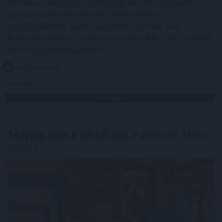
háttérben meghúzódó pénzügyi következmények
azonban súlyosak lehetnek: Farkas András
nyugdíjszakértő szerint egy ilyen rendszer éves
költsége jelenlegi értéken számolva akár a 470 milliárd
forintot is meghaladhatná.
2026. 08. 08. 02:00
Megosztás:
TOVÁBB
Tényleg nem a sörtől van
a sörhas? Akkor
mitől?