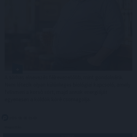
A sörhas elnevezés félrevezetőbb, mint gondolnánk.
Nem létezik olyan különleges biológiai kapcsoló, amely
felismeri a korsó sört, majd annak energiáját
egyenesen a köldök köré csomagolja.
2026. 08. 08. 01:00
Megosztás:
TOVÁBB