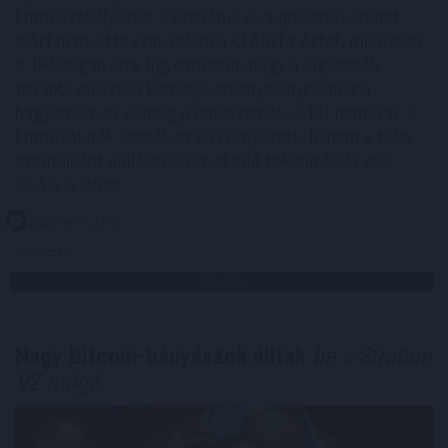
kriptoszabályozás: a Szenátus az augusztusi szünet
előtt nem vitte szavazásra a CLARITY Actet, miközben
a JPMorgan arra figyelmeztet, hogy a jogszabály
további csúszása komoly versenyelőnyt adhat a
hagyományos pénzügyi rendszernek. A tét nemcsak a
kriptovaluták szabályozási környezete, hanem a több
ezermilliárd dollárosra növekedő tokenizációs piac
jövője is lehet.
2026. 08. 07. 23:59
Megosztás:
TOVÁBB
Nagy Bitcoin-bányászok álltak
be a Stratum
V2 mögé