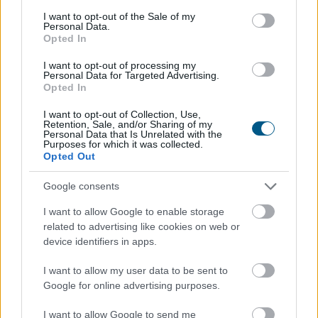
százalékról. A további inflációcsökkenés borítékolható
consent section.
I want to opt-out of the Sale of my
Personal Data.
volt, ennek mértéke azonban meghaladta a vártat. Az
Opted In
1,2 százalékos tényadat így mind az 1,6 százalékos
piaci konszenzusnál, mind a mi – ennél alacsonyabb –
I want to opt-out of processing my
Personal Data for Targeted Advertising.
1,4 százalékos várakozásunknál kisebb lett. A
Opted In
maginflációnál már nem volt ilyen mértékű a lassulás,
ez a mutató 1,9 százalékon állt júliusban a júniusi 2
I want to opt-out of Collection, Use,
Retention, Sale, and/or Sharing of my
százalék után. Összességében a mostani alacsony adat
Personal Data that Is Unrelated with the
Purposes for which it was collected.
várhatóan megágyaz a további jegybanki
Opted Out
kamatcsökkentéseknek az augusztusi, és nagy
valószínűséggel a szeptemberi kamatdöntő üléseken.
Google consents
2026. 08. 07. 22:00
I want to allow Google to enable storage
related to advertising like cookies on web or
Megosztás:
device identifiers in apps.
TOVÁBB
I want to allow my user data to be sent to
Google for online advertising purposes.
Magyar Péter: stabil Magyarország
I want to allow Google to send me