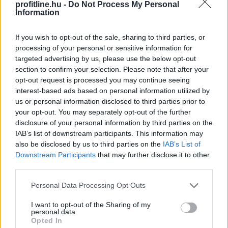
profitline.hu -
Do Not Process My Personal
Information
Évtizedes mélyponton
a magyar infláció
If you wish to opt-out of the sale, sharing to third parties, or
processing of your personal or sensitive information for
targeted advertising by us, please use the below opt-out
section to confirm your selection. Please note that after your
opt-out request is processed you may continue seeing
interest-based ads based on personal information utilized by
us or personal information disclosed to third parties prior to
your opt-out. You may separately opt-out of the further
disclosure of your personal information by third parties on the
IAB’s list of downstream participants. This information may
also be disclosed by us to third parties on the
IAB’s List of
Downstream Participants
that may further disclose it to other
third parties.
Please note that this website/app uses one or more Google
Personal Data Processing Opt Outs
A KSH ma reggel a júliusi fogyasztói inflációs adatot
services and may gather and store information including but
tette közzé, melyek szerint a fogyasztói árak havi
not limited to your visit or usage behaviour. You may click to
I want to opt-out of the Sharing of my
szinten 0,1 százalékkal csökkentek. Az éves szintű
personal data.
grant or deny consent to Google and its third-party tags to
Opted In
infláció így tovább lassult: 1,2 százalékra a júniusi 1,7
use your data for below specified purposes in below Google