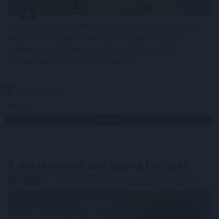
Közismert, hogy a rendszeres mozgás védi a szív- és
érrendszert. Kevesebben tudják azonban, hogy a
szellemi fittség megőrzéséhez a fizikai edzés
önmagában nem mindig elegendő .
2026. 08. 08. 03:00
Megosztás:
TOVÁBB
A Nők40 nyugdíj után jöhet a Férfiak40
nyugdíj?
- 470 milliárdos nyugdíjprogram