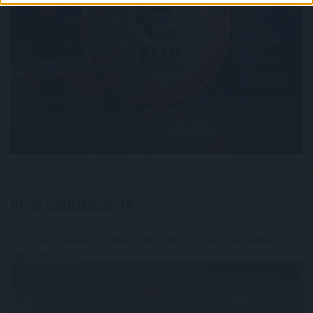
Friss elemzéseink
Fokozatos kamatcsökkentést támogatnak az amerikai
jegybankárok