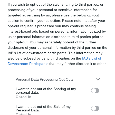
If you wish to opt-out of the sale, sharing to third parties, or
processing of your personal or sensitive information for
targeted advertising by us, please use the below opt-out
section to confirm your selection. Please note that after your
opt-out request is processed you may continue seeing
interest-based ads based on personal information utilized by
us or personal information disclosed to third parties prior to
Csökkenti a reaktor teljesítményét a krskói atomerőmű
your opt-out. You may separately opt-out of the further
MNB: egyhangúlag támogatta a monetáris tanács az
disclosure of your personal information by third parties on the
alapkamat csökkentését júliusban
IAB’s list of downstream participants. This information may
also be disclosed by us to third parties on the
IAB’s List of
Downstream Participants
that may further disclose it to other
third parties.
Please note that this website/app uses one or more Google
Personal Data Processing Opt Outs
services and may gather and store information including but
not limited to your visit or usage behaviour. You may click to
I want to opt-out of the Sharing of my
personal data.
grant or deny consent to Google and its third-party tags to
Opted In
use your data for below specified purposes in below Google
consent section.
I want to opt-out of the Sale of my
Personal Data.
Opted In