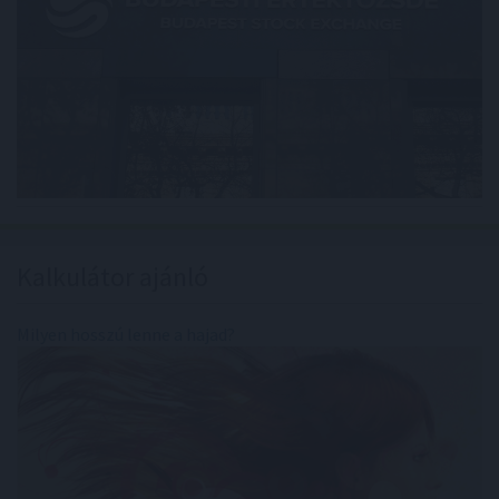
Kalkulátor ajánló
Milyen hosszú lenne a hajad?