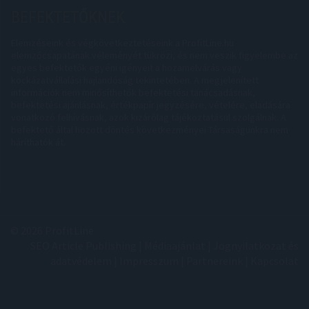
BEFEKTETŐKNEK
Elemzéseink és végkövetkeztetéseink a ProfitLine.hu
elemzőcsapatának véleményét tükrözi, és nem veszik figyelembe az
egyes befektetők egyéni igényeit a hozamelvárás vagy
kockázatvállalási hajlandóság tekintetében. A megjelenített
információk nem minősíthetők befektetési tanácsadásnak,
befektetési ajánlásnak, értékpapír jegyzésére, vételére, eladására
vonatkozó felhívásnak, azok kizárólag tájékoztatásul szolgálnak. A
befektető által hozott döntés következményei Társaságunkra nem
háríthatók át.
© 2026 ProfitLine
SEO Article Publishing
|
Médiaajánlat
|
Jognyilatkozat és
adatvédelem
|
Impresszum
|
Partnereink
|
Kapcsolat