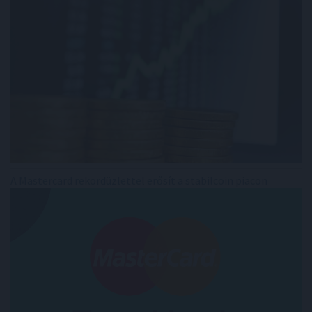
A Mastercard rekordüzlettel erősít a stabilcoin piacon