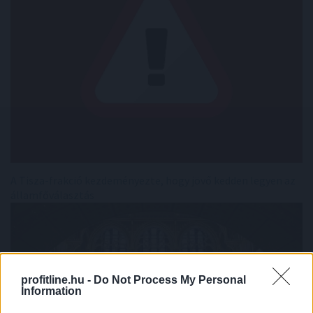
A Tisza-frakció kezdeményezte, hogy jövő kedden legyen az
államfőválasztás
profitline.hu -
Do Not Process My Personal
Information