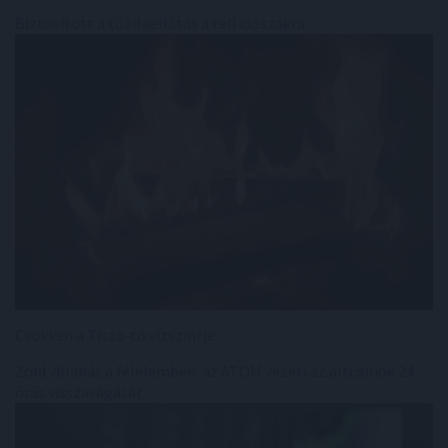
Biztosított a tűzifaellátás a téli időszakra
Csökken a Tisza-tó vízszintje
Zöld villanás a félelemben: az ATOM vezeti az altcoinok 24
órás visszavágását