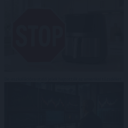
De-eszkalációra utaló jelek hajtották az amerikai tőzsdéket