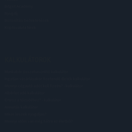
Bitget Academy
Nyugdíj
Biztosítási befektetések
Kriptovaluta hírek
KALKULÁTOROK
Munkabér összehasonlító kalkulátor
Ingatlan vásárlásakor fizetendő illeték kalkulátor
Mennyi cégautó adót kell fizetni? - kalkulátor
Albérlet adó kalkulátor
Értesz a tőzsdéhez? - kalkulátor
Annuitás kalkulátor
Mikor leszek nyugdíjas?
Mennyi időm van még hátra az életből?