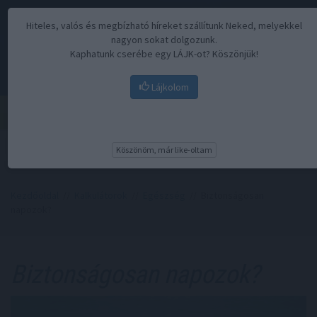
Hiteles, valós és megbízható híreket szállítunk Neked, melyekkel
nagyon sokat dolgozunk.
Kaphatunk cserébe egy LÁJK-ot? Köszönjük!
Lájkolom
Menü
Köszönöm, már like-oltam
Kezdőoldal
//
Kalkulátorok
//
Egészség
// Biztonságosan
napozok?
Biztonságosan napozok?