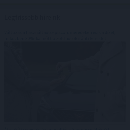
Legfrissebb híreink
Változás a használtautó-piacon: meredeken esik a dízel,
miközben 30%-kal nőtt a zöld autók iránti kereslet
Átalakítja ügynökségi modelljét a Szerencsejáték Zrt.