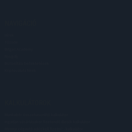
NAVIGÁCIÓ
Hírek
Tőzsde
Bitget Academy
Nyugdíj
Biztosítási befektetések
Kriptovaluta hírek
KALKULÁTOROK
Munkabér összehasonlító kalkulátor
Ingatlan vásárlásakor fizetendő illeték kalkulátor
Mennyi cégautó adót kell fizetni? - kalkulátor