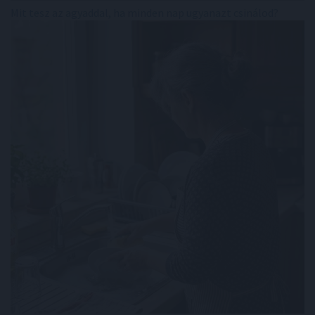
Mit tesz az agyaddal, ha minden nap ugyanazt csinálod?