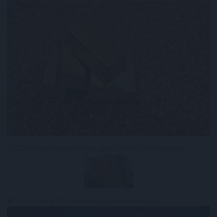
2022-ben újabb panelreneszánsz indult a lakáspiacon
MOL: részvény felminősítés és célármódosítás