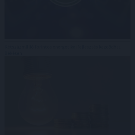
Kétszázmillió forintos energetikai fejlesztés kezdődött
Békésen