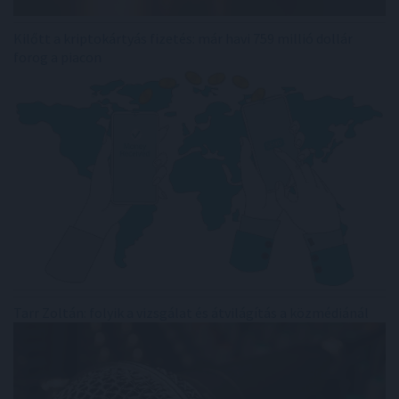
Kilőtt a kriptokártyás fizetés: már havi 759 millió dollár
forog a piacon
Tarr Zoltán: folyik a vizsgálat és átvilágítás a közmédiánál