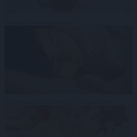
Mennyit kell aludni egy gyereknek?
Hányast kapnál irodalomból, ha 5. osztályos lennél?