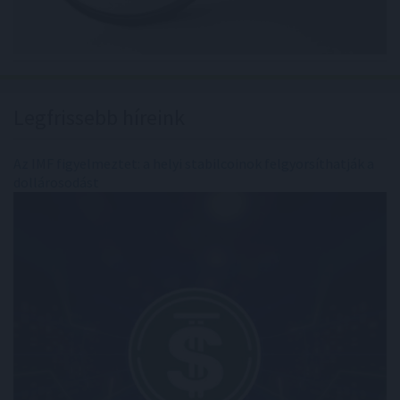
Legfrissebb híreink
Az IMF figyelmeztet: a helyi stabilcoinok felgyorsíthatják a
dollárosodást