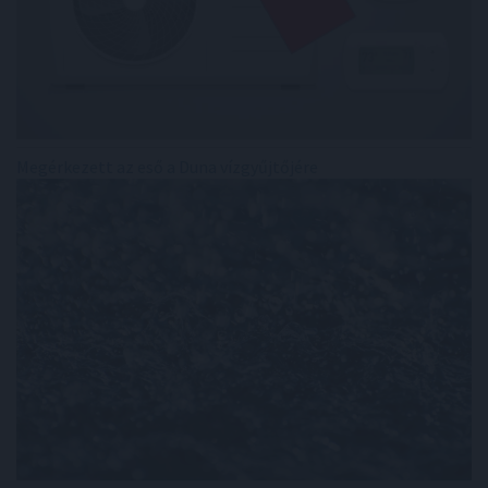
Megérkezett az eső a Duna vízgyűjtőjére