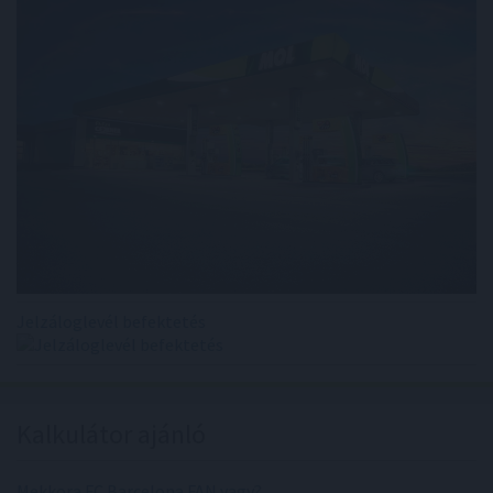
Jelzáloglevél befektetés
Kalkulátor ajánló
Mekkora FC Barcelona FAN vagy?