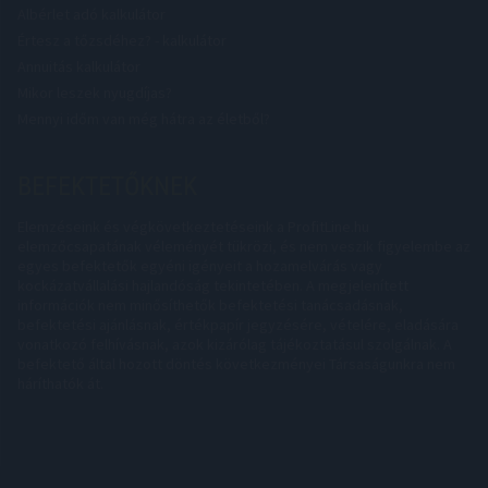
Albérlet adó kalkulátor
Értesz a tőzsdéhez? - kalkulátor
Annuitás kalkulátor
Mikor leszek nyugdíjas?
Mennyi időm van még hátra az életből?
BEFEKTETŐKNEK
Elemzéseink és végkövetkeztetéseink a ProfitLine.hu
elemzőcsapatának véleményét tükrözi, és nem veszik figyelembe az
egyes befektetők egyéni igényeit a hozamelvárás vagy
kockázatvállalási hajlandóság tekintetében. A megjelenített
információk nem minősíthetők befektetési tanácsadásnak,
befektetési ajánlásnak, értékpapír jegyzésére, vételére, eladására
vonatkozó felhívásnak, azok kizárólag tájékoztatásul szolgálnak. A
befektető által hozott döntés következményei Társaságunkra nem
háríthatók át.