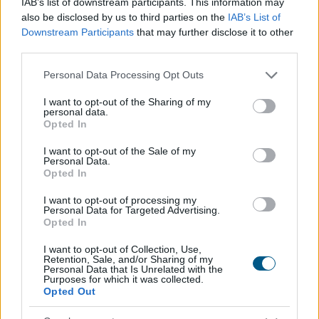
IAB’s list of downstream participants. This information may
also be disclosed by us to third parties on the
IAB’s List of
Downstream Participants
that may further disclose it to other
third parties.
Please note that this website/app uses one or more Google
Ebben a megyében már olcsóbbak a lakások, mint tavaly
Personal Data Processing Opt Outs
services and may gather and store information including but
ilyenkor
not limited to your visit or usage behaviour. You may click to
I want to opt-out of the Sharing of my
personal data.
grant or deny consent to Google and its third-party tags to
Opted In
use your data for below specified purposes in below Google
consent section.
I want to opt-out of the Sale of my
Personal Data.
Opted In
I want to opt-out of processing my
Personal Data for Targeted Advertising.
Opted In
I want to opt-out of Collection, Use,
Retention, Sale, and/or Sharing of my
Personal Data that Is Unrelated with the
Purposes for which it was collected.
Opted Out
Enyhén nőtt a FAO élelmiszerár-indexe az időjárási,