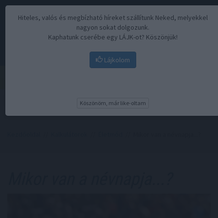
Hiteles, valós és megbízható híreket szállítunk Neked, melyekkel
nagyon sokat dolgozunk.
Kaphatunk cserébe egy LÁJK-ot? Köszönjük!
Lájkolom
Menü
Köszönöm, már like-oltam
Kezdőoldal
//
Kalkulátorok
//
Életmód
// Mikor van a névnapja...?
Mikor van a névnapja...?