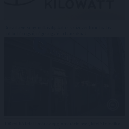
Durvul a verseny: nullás díjakat és százezer forintnál is
többet ér egy új céges ügyfél a bankoknak
100 millió felett már az agglomeráció nyer, kifelé tolódik a