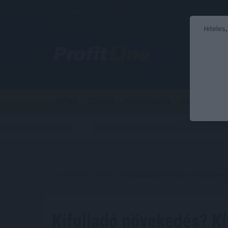
2026. augusztus 7., péntek - Ibolya
Hiteles
Hírek
Tőzsde
Kriptovaluta
Stabilcoin
Kezdőoldal
//
Hírek
// Kifulladó növekedés? Kína nyomás
Kifulladó növekedés? K