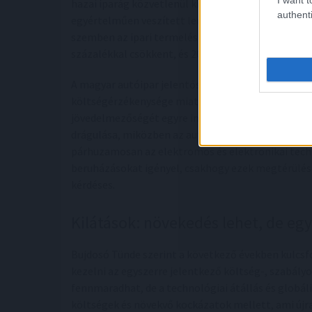
hazai iparág közvetlenül ki van téve az európai k
authenti
egyértelműen veszített lendületéből. Míg 2023-b
szemben az ipari termelés negatív trendfordulójá
százalékkal csökkent, és 2025-ben is gyenge terme
A magyar autóipar jelentős gazdasági súlya miatt 
költségérzékenysége miatt azonban különösen érz
jövedelmezőségét egyre inkább szűkítik a növekvő
drágulása, miközben az autógyártók árleszorító tö
párhuzamosan az elektromos és elektronikai tech
beruházásokat igényel, csakhogy ezek megtérülése
kérdéses.
Kilátások: növekedés lehet, de eg
Bujdosó Tünde szerint a következő években kulcsfo
kezelni az egyszerre jelentkező költség-, szabály
fennmaradhat, de a technológiai átállás és globá
költségek és növekvő kockázatok mellett, ami újr