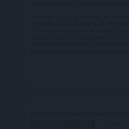
különösen Európában és a hozzá szorosan kapcso
A kilátásokat vegyes tényezők alakítják: a csökken
mérséklődése támogathatja a kereslet élénkülésé
azonban a nyersanyag-ellátás kockázatai, az eltérő
bizonytalanság továbbra is fékezhetik a piacot, m
tartósan szűkítheti az európai szereplők mozgáste
növekedés, hanem az, hogy ki tud benne valódi pro
A várakozásoknak megfelelő bevét
A Richter G