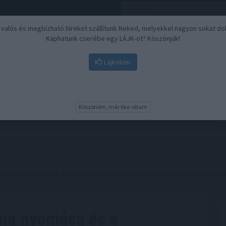
, valós és megbízható híreket szállítunk Neked, melyekkel nagyon sokat do
Kaphatunk cserébe egy LÁJK-ot? Köszönjük!
Lájkolom
Nyugdíj
Biztosítási befektetések
BU
Köszönöm, már like-oltam
a és a költségsokk egyszerre szorítja a globális autóipart, Magyarország
ína nyomása és a