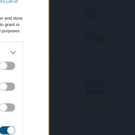
B’s List of
Felhívás a magyar kkv-szektor
összefogására az energiakrízis
er and store
kezelésére
to grant or
ed purposes
22bet – Slotok és élő játékok egy
helyen, áttekinthetően
Friss elemzéseink
Fokozatos kamatcsökkentést
támogatnak az amerikai
jegybankárok
Örülhetnek a Richter befektetők -
piaci konszenzus feletti számokat
közölt a tőzsdei vállalat
4IG elemzés