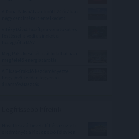
A Duna Paksnál az elmúlt 24 órában
négy centimétert emelkedett
Vitézy Dávid: lassítja a vonatokat és
festéssel is védi a síneket a
hőségtől a MÁV
Még Paks kiesését is áthidalhatná a
megfelelő energiatárolás
A Tisza-frakció kezdeményezte,
hogy jövő kedden legyen az
államfőválasztás
Legfrissebb híreink
Növelte az árbevételét és az üzleti
eredményét a Mol az első félévben