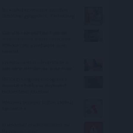
Így kaphat egy magyar nyugdíjas
olcsóbban gyógyszert - 7 lehetőség
Változás a használtautó-piacon:
meredeken esik a dízel, miközben
30%-kal nőtt a zöld autók iránti
kereslet
Személycseréket jelentette be a
katonai vezetésben az orosz elnök
MNB: egyhangúlag támogatta a
monetáris tanács az alapkamat
csökkentését júliusban
Hőkupola bezárult: bajban a klímát
használók is
Ki rendelhet el vízkorlátozást ma
Magyarországon?