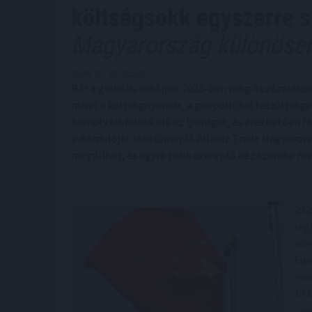
költségsokk egyszerre s
Magyarország különösen
2026. 07. 01. 05:30
Bár a globális autóipar 2025-ben még 4 százaléko
mivel a költségnyomás, a geopolitikai feszültségek
komoly kihívások elé az iparágat, és érezhetően f
évfordulóját idén ünneplő Allianz Trade Magyaror
megállhat, és egyre több szereplő néz szembe ro
202
reg
növ
Eur
eme
10 
sze