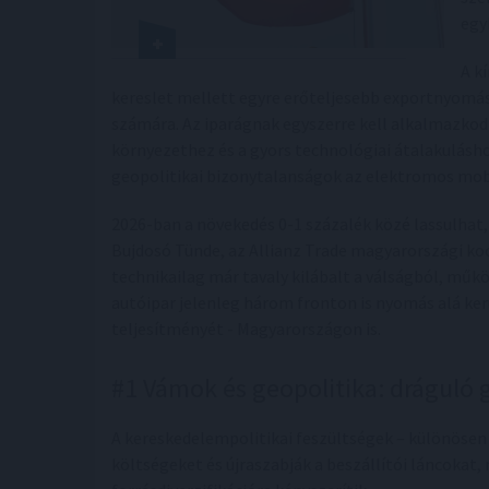
egy
A k
kereslet mellett egyre erőteljesebb exportnyomás
számára. Az iparágnak egyszerre kell alkalmazkod
környezethez és a gyors technológiai átalakulásh
geopolitikai bizonytalanságok az elektromos mobil
2026-ban a növekedés 0-1 százalék közé lassulhat, 
Bujdosó Tünde, az Allianz Trade magyarországi koc
technikailag már tavaly kilábalt a válságból, műkö
autóipar jelenleg három fronton is nyomás alá ker
teljesítményét - Magyarországon is.
#1 Vámok és geopolitika: dráguló g
A kereskedelempolitikai feszültségek – különösen a
költségeket és újraszabják a beszállítói láncokat