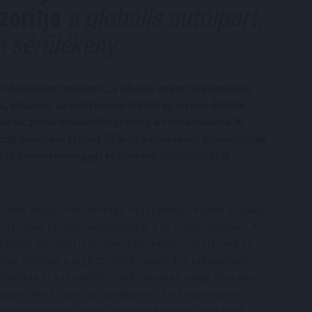
zorítja
a globális autóipart,
 sérülékeny
s növekedést mutatott, a bővülés egyre törékenyebb,
, valamint az elektromos átállás egyszerre állítják
ékezik annak növekedési ütemét. A fennállásának 30.
szág elemzése szerint 2026-ra a növekedés gyakorlatilag
mló nyereségességgel és növekvő kockázatokkal.
5-ben világszerte mintegy 4 százalékkal bővült az újautó-
isztrációk száma, megközelítve a 95 millió járművet. A
ekedés azonban régiónként jelentősen eltért: míg az
ópai Unióban a regisztrációk csupán 1–2 százalékkal
lkedtek és a termelés stabilizálódott, addig Kína közel
százalékos bővüléssel tovább erősítette domináns
repét a globális piacon, amelynek immár több mint