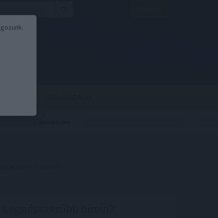
Belépés
lgozunk.
BOR
BIRS
Kalkulátorok
 különösen sérülékeny
Legnépszerűbb híreink