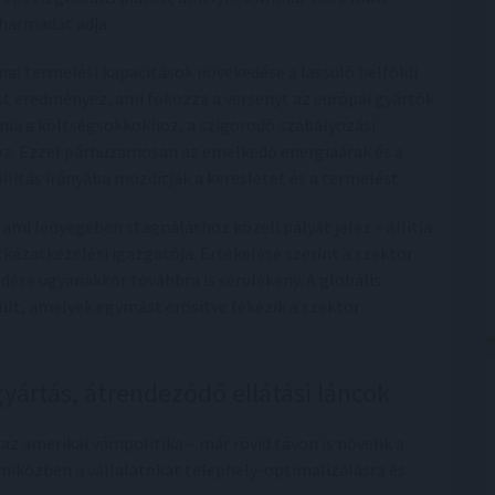
harmadát adja.
ínai termelési kapacitások növekedése a lassuló belföldi
t eredményez, ami fokozza a versenyt az európai gyártók
nia a költségsokkokhoz, a szigorodó szabályozási
oz. Ezzel párhuzamosan az emelkedő energiaárak és a
itás irányába mozdítják a keresletet és a termelést.
ami lényegében stagnáláshoz közeli pályát jelez – állítja
kázatkezelési igazgatója. Értékelése szerint a szektor
dése ugyanakkor továbbra is sérülékeny. A globális
ült, amelyek egymást erősítve fékezik a szektor
yártás, átrendeződő ellátási láncok
z amerikai vámpolitika – már rövid távon is növelik a
, miközben a vállalatokat telephely-optimalizálásra és