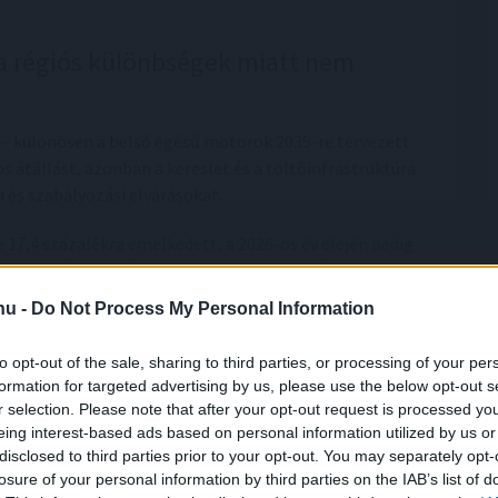
e a régiós különbségek miatt nem
 – különösen a belső égésű motorok 2035-re tervezett
s átállást, azonban a kereslet és a töltőinfrastruktúra
 és szabályozási elvárásokat.
17,4 százalékra emelkedett, a 2026-os év elején pedig
ibridek részesedése stabilan 34-35 százalék körül
eljárműveké pedig 35 százalék közelébe csökkent. A
.hu -
Do Not Process My Personal Information
szabályozási környezet és a költségszempontok egyre
ősen megosztott: miközben globálisan az elektromos
to opt-out of the sale, sharing to third parties, or processing of your per
yes szegmensekben már a 45-50 százalékot is eléri, ami
formation for targeted advertising by us, please use the below opt-out s
és érettségi szintjét a különböző régiók között.
r selection. Please note that after your opt-out request is processed y
eing interest-based ads based on personal information utilized by us or
disclosed to third parties prior to your opt-out. You may separately opt-
kitettség Ázsiának
losure of your personal information by third parties on the IAB’s list of