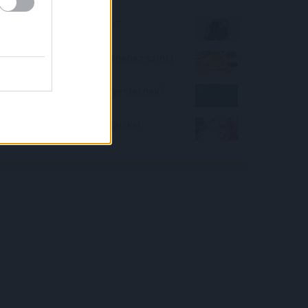
Mennyire vagyok hőálló?
Milyen a helyesírásod? (nehéz szint)
Van-e megoldása az egyenletnek?
Tavaszi virágok matematikai
feladvány