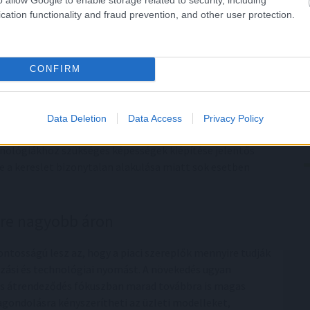
onjunktúrának A magyar járműipar az elmúlt két évben
cation functionality and fraud prevention, and other user protection.
an a szektor még 8,6 százalékos növekedést mutatott
val, addig 2024-ben a járműgyártás volumene már 9
lési adatok jellemezték az ágazatot.
CONFIRM
stratégiai ágazat, exportkitettsége és
ékenyen reagál a nemzetközi sokkokra. A vállalatok
 bér- és energia-költségek, valamint az alapanyagok
Data Deletion
Data Access
Privacy Policy
rekvései tovább csökkentik a fedezetet. Ezzel
nológiákhoz szükséges képességek kiépítése jelentős
 a kereslet bizonytalan alakulása miatt sok esetben
yre nagyobb áron
ntosságú lesz az, hogy a piaci szereplők mennyire tudják
ozási és technológiai nyomást. A növekedés ugyan
lis átrendeződés fókuszban marad továbbra is magas
agondolásra kényszerítheti az üzleti modelleket,