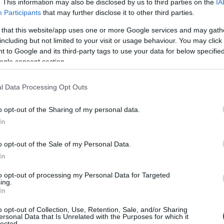
. This information may also be disclosed by us to third parties on the
IA
 koncentrált és Ázsiához kötött, így bármilyen korlátozás
Participants
that may further disclose it to other third parties.
zteségeket okozhat az európai gyártóknak. A
 that this website/app uses one or more Google services and may gath
ól érkező új szereplők egyaránt formálják: a járművek
including but not limited to your visit or usage behaviour. You may click 
rvezérelt rendszerekké.
 to Google and its third-party tags to use your data for below specifi
ogle consent section.
érnyerése azoknak a vállalatoknak kedvez, amelyek erős
óval rendelkeznek. Ennek következtében a 2025-2026-os
l Data Processing Opt Outs
st hoz: átalakulnak a versenyfeltételek, miközben a
ül, és több régióban is tartós kapacitásfelesleg alakul ki.
o opt-out of the Sharing of my personal data.
In
k száma a szektorban, a lánc alján nő
o opt-out of the Sale of my Personal Data.
In
a tartós költségnyomás a 2025-ös fizetésképtelenségi
to opt-out of processing my Personal Data for Targeted
ade elemzése szerint tavaly világszerte 475 nagyméretű
ing.
lább 25 millió eurós árbevételű vállalatok körében.
In
ítőipar (13,4%) és a kiskereskedelem (13,2%) vezetik a
o opt-out of Collection, Use, Retention, Sale, and/or Sharing
tödik leginkább érintett szektor. A fizetésképtelenségi
ersonal Data that Is Unrelated with the Purposes for which it
lected.