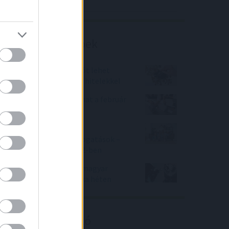
Richter elemzés
Befektetési tippek
Bank360: Már sok milliót lehet
spórolni a támogatott hitelekkel
Komoly drágulást hozhat a február
a hitelpiacon
CSOK 2022 - Családi
Otthonteremtési támogatások –
változó feltételek 2022-ben
Nyertek a tőzsdések a magyar
piacon az utolsó, csonka héten
Kalkulátor ajánló