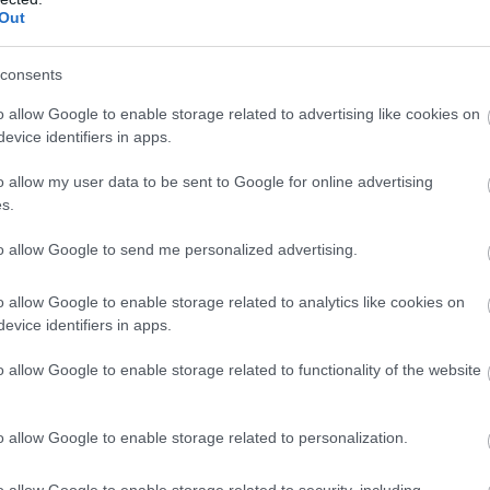
%-a Észak-Amerikában, 10%-a pedig Ázsiában jelent
Out
olások az összes eljárás 7–8 százalékát adják, ami
consents
n továbbra is az építőipar dominál mintegy 26
o allow Google to enable storage related to advertising like cookies on
 hazai cégállomány mindössze 3 százalékát teszik ki,
evice identifiers in apps.
o allow my user data to be sent to Google for online advertising
éptelenségi kockázatok az autóiparban elsősorban a
s.
eskedőknél koncentrálódnak, ahol az alacsonyabb marzsok,
to allow Google to send me personalized advertising.
szletek és vevőkövetelések finanszírozási terhei egyre
-jára.
o allow Google to enable storage related to analytics like cookies on
evice identifiers in apps.
sökkenő lendület
o allow Google to enable storage related to functionality of the website
y – emeli ki az Allianz Trade igazgatója. A szektor a
lék, a hazai GDP-hez közvetlenül 6 százalékkal, a
o allow Google to enable storage related to personalization.
százalékkal járul hozzá a járműgyártás. A teljesítmény
tős része, 90 százaléka külföldi piacokra irányul, így a
o allow Google to enable storage related to security, including