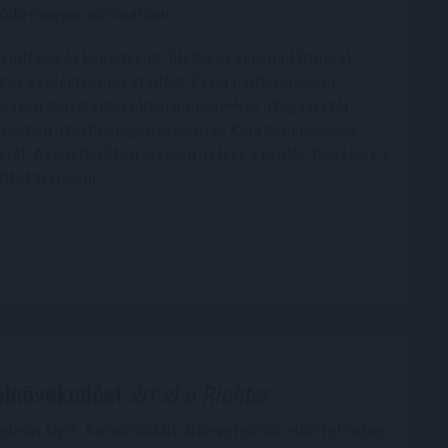
lódó magyar autóiparban.
ő infláció és kamatszint, illetve az akkumulátorárak
t és az elektromos átállást. Ezzel párhuzamosan
 szén-dioxid kibocsátási irányelvek és a fogyasztói
iközben a technológiai verseny és Kína dominanciája
rét. A közeljövőben így nem az lesz a kérdés, hogy lesz-e
fitot termelni.
elnövekedést
ért el a Richter
edeon Nyrt. konszolidált árbevétele az első fél évben