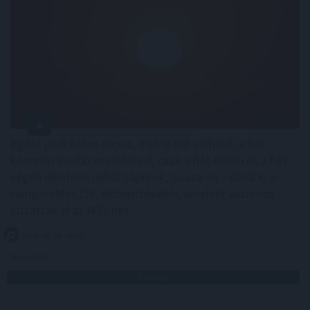
Egész jövő héten napos, meleg idő várható, a hét
közepén kisebb enyhüléssel; csak a hét elején és a hét
végén lehetnek néhol záporok, zivatarok - derül ki a
HungaroMet Zrt. előrejelzéséből, amelyet vasárnap
juttattak el az MTI-hez.
2026. 08. 09. 16:00
Megosztás:
TOVÁBB