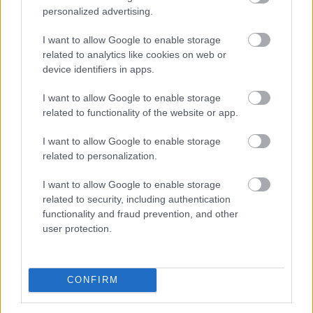
A világ 10 legjobb filmje, ami valaha
personalized advertising.
készült - hányat láttál?
I want to allow Google to enable storage
related to analytics like cookies on web or
device identifiers in apps.
I want to allow Google to enable storage
related to functionality of the website or app.
I want to allow Google to enable storage
related to personalization.
I want to allow Google to enable storage
related to security, including authentication
functionality and fraud prevention, and other
user protection.
Lehetséges egyetlen, megkérdőjelezhetetlen listába
CONFIRM
rendezni a filmtörténet legnagyszerűbb alkotásait?
Aligha, hiszen egy film értékét nemcsak a rendezés