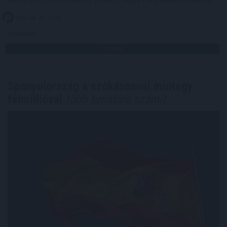
2026. 08. 09. 21:00
Megosztás:
TOVÁBB
Spanyolország a szokásosnál mintegy
félmillióval
több turistára számít