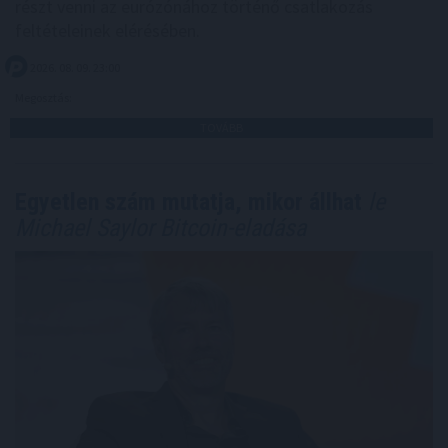
részt venni az eurózónához történő csatlakozás
feltételeinek elérésében.
2026. 08. 09. 23:00
Megosztás:
TOVÁBB
Egyetlen szám mutatja, mikor állhat
le
Michael Saylor Bitcoin-eladása