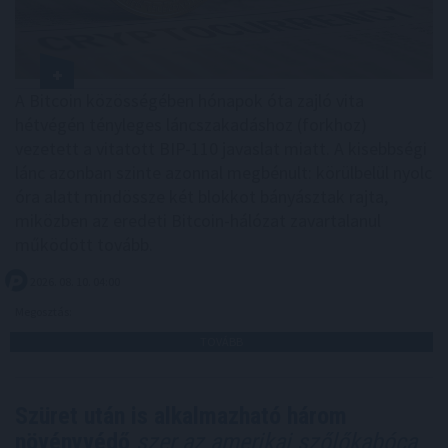
A Bitcoin közösségében hónapok óta zajló vita
hétvégén tényleges láncszakadáshoz (forkhoz)
vezetett a vitatott BIP-110 javaslat miatt. A kisebbségi
lánc azonban szinte azonnal megbénult: körülbelül nyolc
óra alatt mindössze két blokkot bányásztak rajta,
miközben az eredeti Bitcoin-hálózat zavartalanul
működött tovább.
2026. 08. 10. 04:00
Megosztás:
TOVÁBB
Szüret után is alkalmazható három
növényvédő
szer az amerikai szőlőkabóca