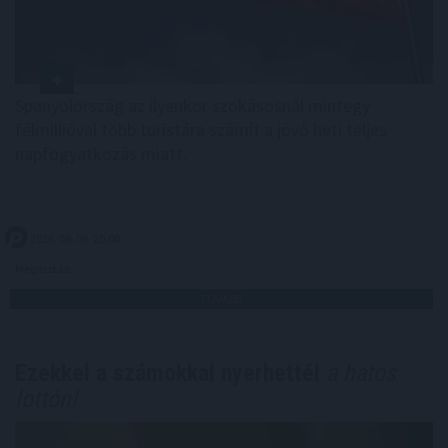
Spanyolország az ilyenkor szokásosnál mintegy
félmillióval több turistára számít a jövő heti teljes
napfogyatkozás miatt.
2026. 08. 09. 20:00
Megosztás:
TOVÁBB
Ezekkel a számokkal nyerhettél
a hatos
lottón!