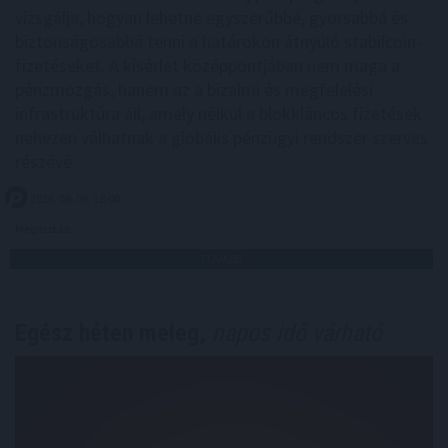
vizsgálja, hogyan lehetne egyszerűbbé, gyorsabbá és
biztonságosabbá tenni a határokon átnyúló stabilcoin-
fizetéseket. A kísérlet középpontjában nem maga a
pénzmozgás, hanem az a bizalmi és megfelelési
infrastruktúra áll, amely nélkül a blokkláncos fizetések
nehezen válhatnak a globális pénzügyi rendszer szerves
részévé.
2026. 08. 09. 18:00
Megosztás:
TOVÁBB
Egész héten meleg,
napos idő várható