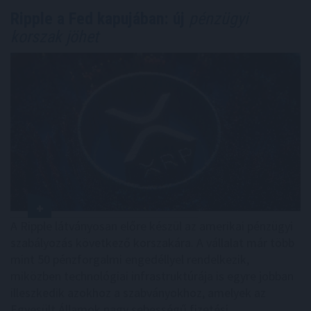
Ripple a Fed kapujában: új
pénzügyi
korszak jöhet
A Ripple látványosan előre készül az amerikai pénzügyi
szabályozás következő korszakára. A vállalat már több
mint 50 pénzforgalmi engedéllyel rendelkezik,
miközben technológiai infrastruktúrája is egyre jobban
illeszkedik azokhoz a szabványokhoz, amelyek az
Egyesült Államok nagy sebességű fizetési