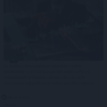
Az európai részvénypiacok pénteken tovább
emelkedtek: a STOXX Europe 600 index 0,3%-os
erősödéssel történelmi csúcson zárt, és ezzel
sorozatban negyedik hete tudott pluszban végezni.
2026. 08. 10. 09:00
Megosztás: