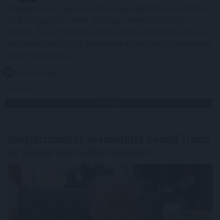
Magyar Péter napirend előtti felszólalásával kezdődik
az Országgyűlés eheti, kétnapos rendkívüli ülése
hétfőn. Két új fideszes képviselői is esküt tehet, majd a
parlament bizottsági jelentések és módosító javaslatok
vitáit folytatja le.
2026. 08. 10. 08:05
Megosztás:
TOVÁBB
Sakkjátszmához hasonlította Donald Trump
az Iránnal zajló alkufolyamatot