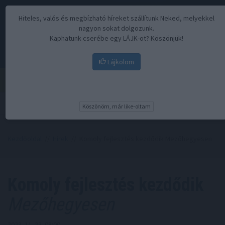
Hiteles, valós és megbízható híreket szállítunk Neked, melyekkel
nagyon sokat dolgozunk.
Kaphatunk cserébe egy LÁJK-ot? Köszönjük!
Lájkolom
Menü
Köszönöm, már like-oltam
Kezdőoldal
//
Hírek
// Komoly fejlesztés kezdődik Mezőhegyesen
Komoly fejlesztés kezdődik
Mezőhegyesen
2023. 11. 23. 08:00