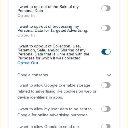
consent section.
I want to opt-out of the Sale of my
Personal Data.
Opted In
I want to opt-out of processing my
Personal Data for Targeted Advertising.
Opted In
I want to opt-out of Collection, Use,
Retention, Sale, and/or Sharing of my
Az andalúziai Niebla város közelében nyolcezer
Personal Data that Is Unrelated with the
Purposes for which it was collected.
hektáron pusztít erdőtűz, emiatt hat településről 500
Opted Out
embert evakuáltak elővigyázatosságból - közölte
Antonio Sanz, a tartomány vészhelyzet-kezelési
Google consents
tanácsosa vasárnap.
I want to allow Google to enable storage
2026. 08. 10. 02:00
related to advertising like cookies on web or
device identifiers in apps.
Megosztás:
TOVÁBB
I want to allow my user data to be sent to
Google for online advertising purposes.
I want to allow Google to send me