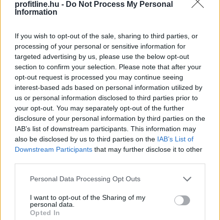
profitline.hu -
Do Not Process My Personal
kiterjesztések célja, hogy a korai érésű szőlőkben is
Information
legyen lehetőség a károsító elleni további védekezésre.
Az Oroganic készítmény kis kiszerelésben kiskerti
If you wish to opt-out of the sale, sharing to third parties, or
felhasználók számára is elérhető és ökológiai
processing of your personal or sensitive information for
termesztésben is engedélyezett.
targeted advertising by us, please use the below opt-out
section to confirm your selection. Please note that after your
2026. 08. 10. 03:00
opt-out request is processed you may continue seeing
interest-based ads based on personal information utilized by
Megosztás:
us or personal information disclosed to third parties prior to
TOVÁBB
your opt-out. You may separately opt-out of the further
disclosure of your personal information by third parties on the
IAB’s list of downstream participants. This information may
Andalúziában nyolcezer hektáron
pusztít
also be disclosed by us to third parties on the
IAB’s List of
erdőtűz
Downstream Participants
that may further disclose it to other
third parties.
Please note that this website/app uses one or more Google
Personal Data Processing Opt Outs
services and may gather and store information including but
not limited to your visit or usage behaviour. You may click to
I want to opt-out of the Sharing of my
personal data.
grant or deny consent to Google and its third-party tags to
Opted In
use your data for below specified purposes in below Google