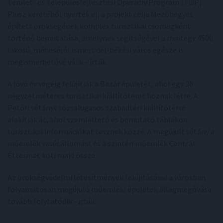
Terület- és Településfejlesztési Operatív Program (TOP)
Plusz keretéből nyerték el, a projekt célja Mezőhegyes
épített örökségének komplex turisztikai csomagként
történő bemutatása, amelynek segítségével a mintegy 4500
lakosú, méneséről ismert dél-békési város egésze is
megismerhetővé válik - írták.
A jövő év végéig felújítják a Bazár épületét, ahol egy 30
négyzetméteres turisztikai kiállítóteret hoznak létre. A
Petőfi sétányt rózsalugasos szabadtéri kiállítótérré
alakítják át, ahol szemléltető és bemutató táblákon
turisztikai információkat tesznek közzé. A megújult sétány a
műemlék vasútállomást és a szintén műemlék Centrál
Éttermet köti majd össze.
Az örökségvédelmi létesítmények felújításával a városban
folyamatosan megújuló műemléki épületek állagmegóvása
tovább folytatódik - írták.