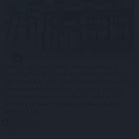
Amikor a nyári esték melege elcsendesedik, és a
természet hangjai átveszik a főszerepet, a kertünk
válik a családi és baráti összejövetelek központjává. Az
ilyen pillanatok különlegesek, de vajon mi teszi őket
igazán emlékezetessé? Az ízlésesen megválasztott
kerti bútorok jelentős szerepet játszanak ezekben a
hangulatokban.
2026. 08. 10. 10:30
Megosztás: