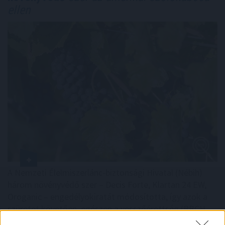
ellen
A Nemzeti Élelmiszerlánc-biztonsági Hivatal (Nébih)
három növényvédő szer – Decis Forte, Klartan 24 EW,
Oroganic – engedélyokiratát módosította, így azok a
szüretet követően, egészen a vesszőérettség (BBCH
91) stádiumáig felhasználhatóak a szőlőben. A