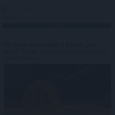
2026. 08. 10. 05:00
Megosztás:
TOVÁBB
Két blokk után megállt a Bitcoin „anti-
spam” forkja
– elsöprő többség maradt az
eredeti láncon