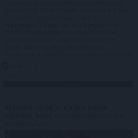
Az amerikai részvénypiacok pénteken emelkedéssel
zártak, az S&P 500 új történelmi csúcsot ért el. Erősen
befolyásolta a piacokat, hogy az amerikai
munkaerőpiac júliusban váratlanul gyengült: a nem
mezőgazdasági foglalkoztatottság 23 ezer fővel
csökkent, messze az elemzők által várt 80 ezres
bővülés alatt, miközben az előző két hónap
foglalkoztatási adatait jelentősen lefelé módosították.
2026. 08. 10. 10:00
Megosztás:
TOVÁBB
Rekordon zártak az európai piacok
pénteken, közel
évtizedes mélyponton a
magyar infláció