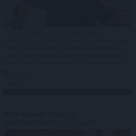
A Strategy (MSTR), Michael Saylor Bitcoin-
stratégiájának zászlóshajója, sokáig a „vásárolj és tarts
örökké” elvet követte. Az utóbbi időben azonban a
vállalat Bitcoin-eladásokba kezdett, elsősorban azért,
hogy finanszírozza egyes pénzügyi kötelezettségeit.
2026. 08. 09. 22:00
Megosztás:
TOVÁBB
Kátai-Németh Vilmos: az
akadálymentesítés
a szívügyem