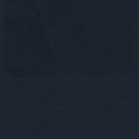
A világgazdasági folyamatokat vizsgálva a jegybank
által júniusban meghatározott, 2 százalék alatti éves
inflációs szint továbbra is reális - jelentette ki a Magyar
Nemzeti Bank (MNB) alelnöke az MNB Podcast
legutóbbi adásában. Banai Péter Benő az MNB által az
MTI-hez vasárnap eljuttatott közlemény szerint
kiemelte: a jegybank elsődleges célja az árstabilitás
elérése és fenntartása mellett konstruktív partnerként