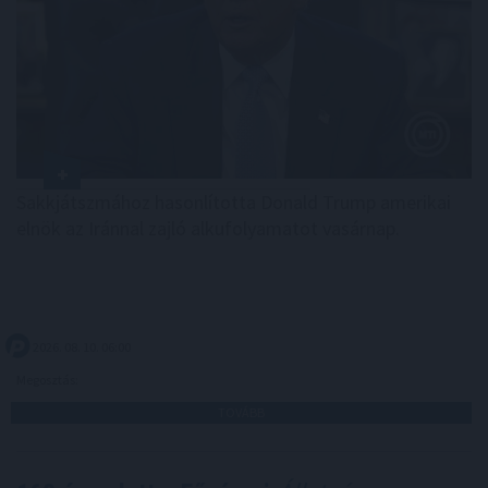
Sakkjátszmához hasonlította Donald Trump amerikai
elnök az Iránnal zajló alkufolyamatot vasárnap.
2026. 08. 10. 06:00
Megosztás:
TOVÁBB