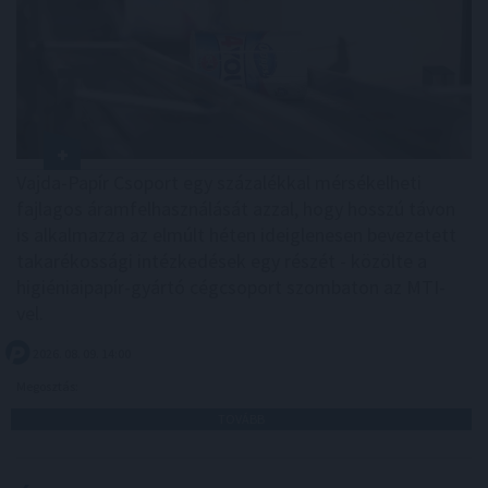
Vajda-Papír Csoport egy százalékkal mérsékelheti
fajlagos áramfelhasználását azzal, hogy hosszú távon
is alkalmazza az elmúlt héten ideiglenesen bevezetett
takarékossági intézkedések egy részét - közölte a
higiéniaipapír-gyártó cégcsoport szombaton az MTI-
vel.
2026. 08. 09. 14:00
Megosztás:
TOVÁBB