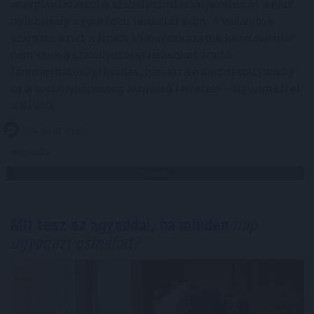
energiaellátástól a szabályozási környezeten át a napi
működésig egyre több területet érint. A vállalatok
számára ezért a fizikai klímakockázatok kezelése már
nem csak a szabályozói elvárásokat érintő
fenntarthatósági kérdés, hanem a működésbiztonság
és a versenyképesség alapvető feltétele – figyelmeztet
a KPMG.
2026. 08. 07. 03:00
Megosztás:
TOVÁBB
Mit tesz az agyaddal, ha minden
nap
ugyanazt csinálod?