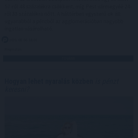
57-ről 48 százalékra csökkent, míg Pest vármegyéé 24-
ről 33 százalékra nőtt. A háttérben egyszerű ok áll:
ugyanabból a pénzből az agglomerációban nagyobb
ingatlan vásárolható.
2026. 08. 06. 18:00
Megosztás:
TOVÁBB
Hogyan lehet nyaralás közben
is pénzt
keresni?