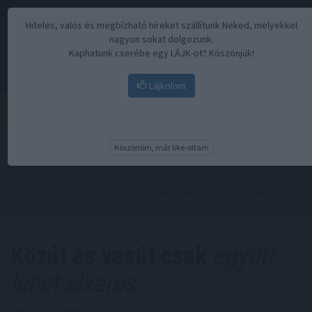
Hiteles, valós és megbízható híreket szállítunk Neked, melyekkel
nagyon sokat dolgozunk.
Kaphatunk cserébe egy LÁJK-ot? Köszönjük!
Lájkolom
Menü
Köszönöm, már like-oltam
Kezdőoldal
//
Hírek
// Közút és vasút csak együtt lehet sikeres
Közút és vasút csak
együtt
lehet sikeres
2025. 10. 11. 00:05