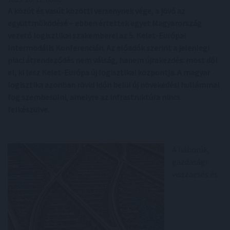
A közút és vasút közötti versenynek vége, a jövő az
együttműködésé – ebben értettek egyet Magyarország
vezető logisztikai szakemberei az 5. Kelet-Európai
Intermodális Konferencián. Az előadók szerint a jelenlegi
piaci átrendeződés nem válság, hanem újrakezdés: most dől
el, ki lesz Kelet-Európa új logisztikai központja. A magyar
logisztika azonban rövid időn belül új növekedési hullámmal
fog szembesülni, amelyre az infrastruktúra nincs
felkészülve.
A háborúk,
gazdasági
visszaesés és