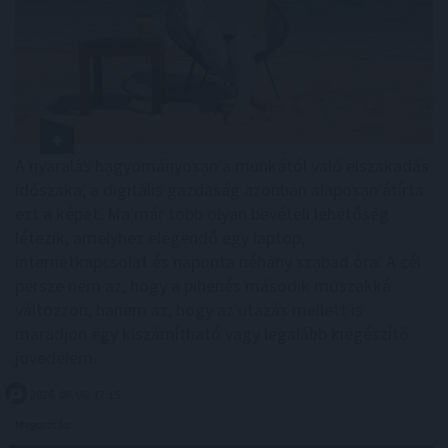
A nyaralás hagyományosan a munkától való elszakadás
időszaka, a digitális gazdaság azonban alaposan átírta
ezt a képet. Ma már több olyan bevételi lehetőség
létezik, amelyhez elegendő egy laptop,
internetkapcsolat és naponta néhány szabad óra. A cél
persze nem az, hogy a pihenés második műszakká
változzon, hanem az, hogy az utazás mellett is
maradjon egy kiszámítható vagy legalább kiegészítő
jövedelem.
2026. 08. 06. 17:15
Megosztás: