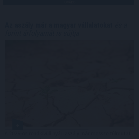
TOVÁBB
Az aszály már a magyar vállalatokat
és a
forint árfolyamát is sújtja
A 2026-os rendkívüli nyári aszály már messze túlmutat