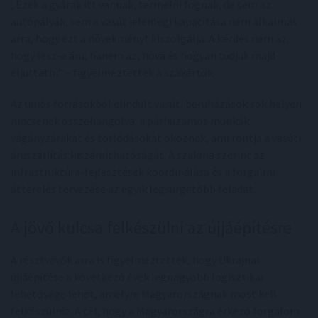
„Ezek a gyárak itt vannak, termelni fognak, de sem az
autópályák, sem a vasút jelenlegi kapacitása nem alkalmas
arra, hogy ezt a növekményt kiszolgálja. A kérdés nem az,
hogy lesz-e áru, hanem az, hova és hogyan tudjuk majd
eljuttatni” – figyelmeztettek a szakértők.
Az uniós forrásokból elindult vasúti beruházások sok helyen
nincsenek összehangolva: a párhuzamos munkák
vágányzárakat és torlódásokat okoznak, ami rontja a vasúti
áruszállítás kiszámíthatóságát. A szakma szerint az
infrastruktúra-fejlesztések koordinálása és a forgalmi
átterelés tervezése az egyik legsürgetőbb feladat.
A jövő kulcsa felkészülni az újjáépítésre
A résztvevők arra is figyelmeztettek, hogy Ukrajnai
újjáépítése a következő évek legnagyobb logisztikai
lehetősége lehet, amelyre Magyarországnak most kell
felkészülnie. A cél, hogy a Magyarországra érkező forgalom