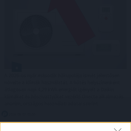
A 2026-os nyár második hőkupolája ismét jelentősen
növelte a klímák használatát. A hűtés helyszínenként
átlagosan napi 4,29 kWh energiát igényelt a Daikin
klímákat és hőszivattyúkat vezérlő Onecta alkalmazás
anonim, országos használati adatai szerint.
2026. 08. 07. 01:00
Megosztás: