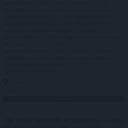
beszélünk, legtöbben az olaj- és üzemanyagárak
emelkedésére gondolnak. A Hormuzi-szoros körüli
geopolitikai feszültség azonban a globális ellátási
láncokon keresztül számos hétköznapi termék árát is
növelheti. A magasabb energia-, szállítási és
alapanyagköltségek idővel megjelennek a fogyasztói
árakban, még olyan termékek esetében is, amelyeket
nem a konfliktus térségében állítanak elő. A helyzet
lehetséges hatásait a Magyarországon is elérhető
globális befektetési alkalmazás, az XTB szakértője,
Leisztner Dávid elemezte.
2026. 08. 06. 19:00
Megosztás:
TOVÁBB
100 millió felett már az agglomeráció nyer,
kifelé
tolódik a drágább ingatlanok