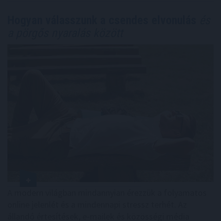
Hogyan válasszunk a csendes elvonulás
és
a pörgős nyaralás között
A modern világban mindannyian érezzük a folyamatos
online jelenlét és a mindennapi stressz terhét. Az
állandó értesítések, e-mailek és közösségi média