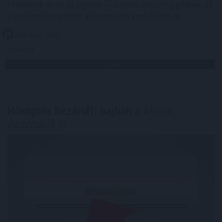
feladatok és az új ingerek — szoros összefüggésben áll
a szellemi hanyatlás alacsonyabb kockázatával .
2026. 08. 07. 02:00
Megosztás:
TOVÁBB
Hőkupola bezárult: bajban
a klímát
használók is