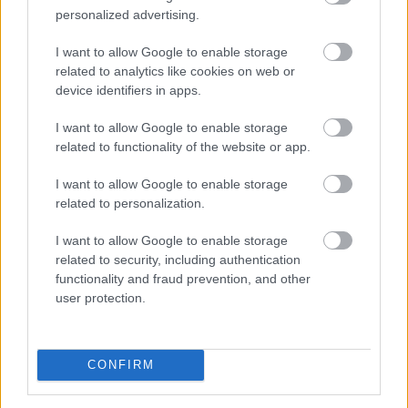
personalized advertising.
beérkezett információk alapján, ez a felhasználás-
csökkentés az országosan elért eredmények mintegy
I want to allow Google to enable storage
25 százalékát teszi ki - közölte a szervezet csütörtökön
related to analytics like cookies on web or
az MTI-vel.
device identifiers in apps.
2026. 08. 06. 23:00
I want to allow Google to enable storage
related to functionality of the website or app.
Megosztás:
TOVÁBB
I want to allow Google to enable storage
related to personalization.
Így változtatja meg a fizetésemelési
I want to allow Google to enable storage
related to security, including authentication
tárgyalásokat a bértranszparencia
functionality and fraud prevention, and other
user protection.
CONFIRM