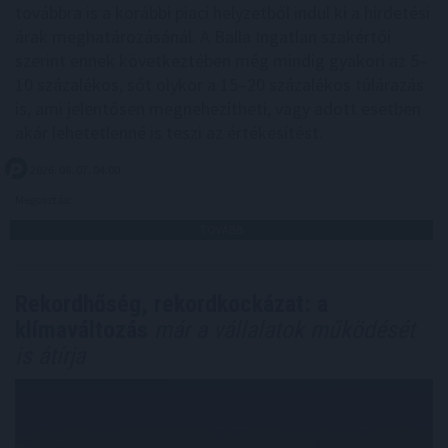
továbbra is a korábbi piaci helyzetből indul ki a hirdetési
árak meghatározásánál. A Balla Ingatlan szakértői
szerint ennek következtében még mindig gyakori az 5–
10 százalékos, sőt olykor a 15–20 százalékos túlárazás
is, ami jelentősen megnehezítheti, vagy adott esetben
akár lehetetlenné is teszi az értékesítést.
2026. 08. 07. 04:00
Megosztás:
TOVÁBB
Rekordhőség, rekordkockázat: a
klímaváltozás
már a vállalatok működését
is átírja