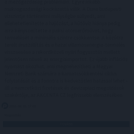
a mezőgazdaság problémáin. Egyre inkább
makrogazdasági kockázattá válik. A Duna budapesti
vízszintje történelmi mélységbe süllyedt, ami
ellehetetlenítette a hajózást, a hűtővíz hiánya pedig
arra kényszerítette a paksi atomerőművet, hogy
termelését a minimális szintre csökkentse. A közútra
terelt áruszállítás és a hazai villamosenergia-termelés
visszaesése a rekordközeli nyári fogyasztás mellett
jelentősen növeli az energiaimportot. Ez újabb inflációs
nyomást okozhat, ami megnehezítheti a Magyar
Nemzeti Bank számára a kamatcsökkentési ciklus
folytatását és a forintra is kedvezőtlen hatással lehet -
áll a nemzetközi fizetések és devizapiaci megoldások
szakértője, az AKCENTA CZ legfrissebb elemzésében.
2026. 08. 06. 17:00
Megosztás:
TOVÁBB