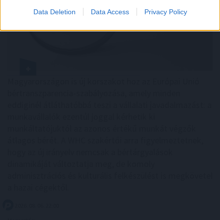
Data Deletion
Data Access
Privacy Policy
Magyarországon is új korszakot hoz az Európai Unió
bértranszparencia-szabályozása, amely minden
eddiginél átláthatóbbá teszi a vállalati javadalmazást: a
munkavállalók ezentúl joggal kérhetik ki
munkáltatójuktól az azonos értékű munkát végzők
átlagos bérét. A WHC szakértői arra figyelmeztetnek,
hogy az új irányelv nemcsak a bértárgyalások
dinamikáját változtatja meg, de komoly
adminisztrációs és kulturális felkészülést is megkövetel
a hazai cégektől.
2026. 08. 06. 22:00