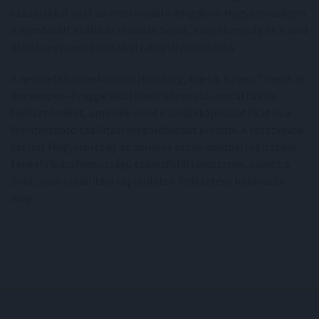
százalékkal nőtt az intermodális forgalom Magyarországon.
A kombinált szállítás stabilan bővül, a hatékonyság és a zöld
átállás egyszerre váltak stratégiai prioritássá.
A nemzetközi szekcióban Hamburg, Rijeka, Koper, Trieszt és
Antwerpen–Brugge kikötőinek képviselői mutatták be
fejlesztéseiket, amelyek mind a vasúti kapcsolatokat és a
fenntartható szállítási megoldásokat erősítik. A résztvevők
szerint Magyarország az adriai és észak-európai logisztikai
tengely kulcsfontosságú szárazföldi láncszeme, a jövőt a
zöld, vasúti szállítási kapcsolatok fejlesztése határozza
meg.