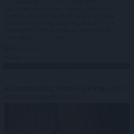
A rendkívüli hőség és szárazság közepette a
halgazdálkodók már nem a legnagyobb hozamra
törekszenek, a vészhelyzet kialakulását próbálják
megelőzni minden eszközzel - közölte az MTI-vel
csütörtökön a Magyar Akvakultúra és Halászati
Szakmaközi Szervezet (MA-HAL).
2026. 08. 06. 21:00
Megosztás:
TOVÁBB
Az extrém hőség ellenére is Európa
élén a
magyar csemegekukorica