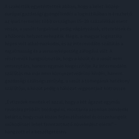
A szakértők egyetértettek abban, hogy a kelet-közép-
európai gazdasági gyengélkedés a logisztikában is érezhető:
az ipari termelés több országban 15–20 százalékkal esett
vissza, a vasúti forgalmat pedig vágányzárak, elterelések és
a háborús helyzet nehezítik. Mégis, a magyar logisztika
képes volt alkalmazkodni, és az intermodális szállítás a
rugalmasság és a versenyképesség zálogává vált. A
résztvevők hangsúlyozták, hogy a közút és a vasút nem
versenytárs, hanem egymás kiegészítője. Az intermodális
szállítás ma már nem környezetvédelmi kérdés, hanem
gazdasági szükségszerűség, a vasút a tömegáruk hatékony
szállítója, a közút pedig a hálózat végpontjait köti össze.
„Évtizedek mentek el azzal, hogy a két ágazat egymás
rovására próbált boldogulni, mostanra azonban mindenki
belátta, hogy csak közös fejlesztésekkel és összehangolt
működéssel lehet fenntartható növekedést elérni” –
hangzott el a beszélgetésen.