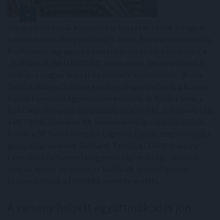
energiaárrobbanás közepette új fejezet kezdődik a magyar
fuvarozásban – hangzott el az 5. Kelet-Európai Intermodális
Konferencia legnagyobb érdeklődéssel kísért eseményén, a
„TOP Gun of the LOGISTICS” kerekasztal-beszélgetésen. A
vitában a magyar logisztika elismert szakemberei – Barna
Zsolt, a Waberer’s Group elnök-vezérigazgatója és a Magyar
Közúti Fuvarozók Egyesületének elnöke, dr. Kovács Imre, a
Rail Cargo Hungaria igazgatóságának elnöke, Zahalka Attila,
a METRANS Konténer Kft. kereskedelmi igazgatója, Gyűrűs
Bence, a DP World Contract Logistics Europe magyarországi
igazgatója, valamint Gebhardt Tamás, a COSCO Shipping
Lines (Central Europe) magyarországi vezetője – vitatták
meg az ágazat helyzetét és kilátásait. A beszélgetést
Szalma Botond, a FONASBA alelnöke vezette.
A verseny helyett együttműködés jön