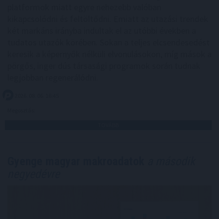
platformok miatt egyre nehezebb valóban
kikapcsolódni és feltöltődni. Emiatt az utazási trendek
két markáns irányba indultak el az utóbbi években a
tudatos utazók körében. Sokan a teljes elcsendesedést
keresik a képernyők nélküli elvonulásokon, míg mások a
pörgős, inger dús társasági programok során tudnak
legjobban regenerálódni.
2026. 08. 06. 16:45
Megosztás:
TOVÁBB
Gyenge magyar makroadatok
a második
negyedévre