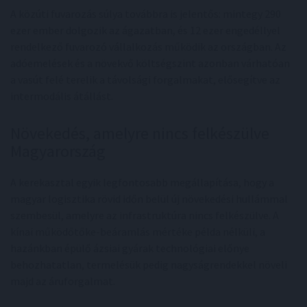
A közúti fuvarozás súlya továbbra is jelentős: mintegy 290
ezer ember dolgozik az ágazatban, és 12 ezer engedéllyel
rendelkező fuvarozó vállalkozás működik az országban. Az
adóemelések és a növekvő költségszint azonban várhatóan
a vasút felé terelik a távolsági forgalmakat, elősegítve az
intermodális átállást.
Növekedés, amelyre nincs felkészülve
Magyarország
A kerekasztal egyik legfontosabb megállapítása, hogy a
magyar logisztika rövid időn belül új növekedési hullámmal
szembesül, amelyre az infrastruktúra nincs felkészülve. A
kínai működőtőke-beáramlás mértéke példa nélküli, a
hazánkban épülő ázsiai gyárak technológiai előnye
behozhatatlan, termelésük pedig nagyságrendekkel növeli
majd az áruforgalmat.