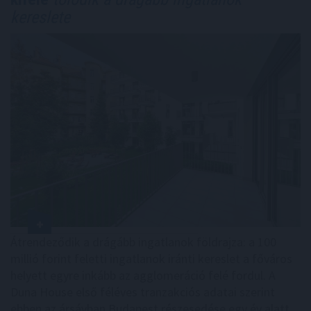
kereslete
Átrendeződik a drágább ingatlanok földrajza: a 100
millió forint feletti ingatlanok iránti kereslet a főváros
helyett egyre inkább az agglomeráció felé fordul. A
Duna House első féléves tranzakciós adatai szerint
ebben az ársávban Budapest részesedése egy év alatt