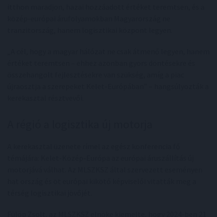
itthon maradjon, hazai hozzáadott értéket teremtsen, és a
közép-európai árufolyamokban Magyarország ne
tranzitország, hanem logisztikai központ legyen.
„A cél, hogy a magyar hálózat ne csak átmenő legyen, hanem
értéket teremtsen – ehhez azonban gyors döntésekre és
összehangolt fejlesztésekre van szükség, amíg a piac
újraosztja a szerepeket Kelet-Európában” – hangsúlyozták a
kerekasztal résztvevői.
A régió a logisztika új motorja
A kerekasztal üzenete rímel az egész konferencia fő
témájára: Kelet-Közép-Európa az európai áruszállítás új
motorjává válhat. Az MLSZKSZ által szervezett eseményen
hat ország és öt európai kikötő képviselői vitatták meg a
térség logisztikai jövőjét.
Fülöp Zsolt, az MLSZKSZ elnöke kiemelte, hogy 2024-ben 21