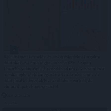
A júniusi ipari termelési és kiskereskedelmi forgalmi
adatokat tette ma reggel közzé a KSH. Az ipari
termelés volumene 4,1 százalékkal nőtt éves szinten a
munkanaphatástól megtisztított adatok szerint. Az
adat jóval kedvezőbb lett az általunk vártnál, de
elmaradt piaci konszenzustól.
2026. 08. 06. 16:00
Megosztás:
TOVÁBB