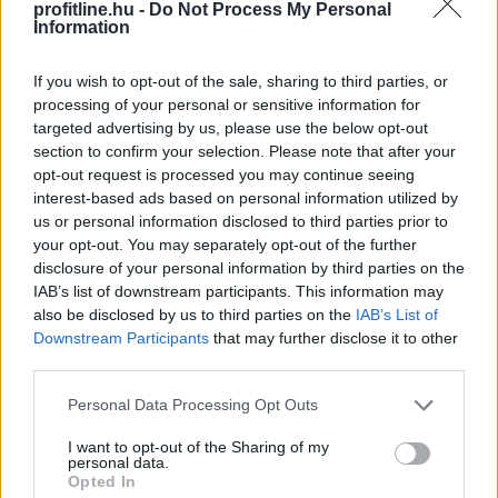
TOVÁBB
profitline.hu -
Do Not Process My Personal
Information
Elmaradt a várakozásoktól az
ipar júniusi
If you wish to opt-out of the sale, sharing to third parties, or
processing of your personal or sensitive information for
teljesítménye
targeted advertising by us, please use the below opt-out
Az ipari termelés júniusi mutatói elmaradtak a
section to confirm your selection. Please note that after your
opt-out request is processed you may continue seeing
várakozásoktót, már az előzetes GDP-adatok is sejteni
interest-based ads based on personal information utilized by
engedték, hogy a fél év utolsó hónapja nem volt erős -
us or personal information disclosed to third parties prior to
állapították meg az MTI-nek nyilatkozó elemzők. A
your opt-out. You may separately opt-out of the further
kilátások továbbra is bizonytalanok alapvetően a
disclosure of your personal information by third parties on the
külpiaci feltételek miatt, de majdnem biztos, hogy a
IAB’s list of downstream participants. This information may
magyar ipar túllépett az évekig húzódó recesszión.
also be disclosed by us to third parties on the
IAB’s List of
Downstream Participants
that may further disclose it to other
2026. 08. 07. 00:05
third parties.
Megosztás:
Please note that this website/app uses one or more Google
Personal Data Processing Opt Outs
TOVÁBB
services and may gather and store information including but
not limited to your visit or usage behaviour. You may click to
I want to opt-out of the Sharing of my
personal data.
grant or deny consent to Google and its third-party tags to
Opted In
use your data for below specified purposes in below Google