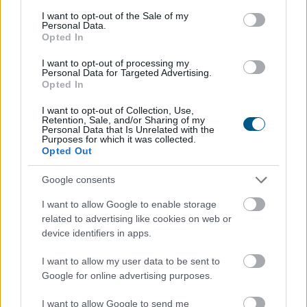
A magyar vegyipar csaknem 200
consent section.
I want to opt-out of the Sale of my
megawattal
csökkentette
Personal Data.
energiafelhasználását
Opted In
I want to opt-out of processing my
Personal Data for Targeted Advertising.
Opted In
I want to opt-out of Collection, Use,
Retention, Sale, and/or Sharing of my
Personal Data that Is Unrelated with the
Purposes for which it was collected.
Opted Out
Google consents
I want to allow Google to enable storage
related to advertising like cookies on web or
device identifiers in apps.
A Magyar Vegyipari Szövetség (MAVESZ) tagvállalatai
I want to allow my user data to be sent to
csaknem 200 megawattal (MW) csökkentették
Google for online advertising purposes.
villamosenergia-felhasználásukat és jelentősen
visszafogták vízfelhasználásukat is a tagoktól
I want to allow Google to send me