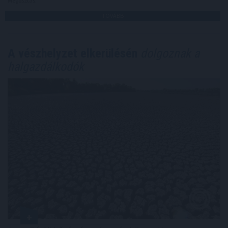
Megosztás:
TOVÁBB
A vészhelyzet elkerülésén
dolgoznak a
halgazdálkodók