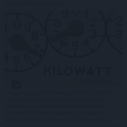
energiafelhasználását
A Magyar Vegyipari Szövetség (MAVESZ) tagvállalatai
csaknem 200 megawattal (MW) csökkentették
villamosenergia-felhasználásukat és jelentősen
visszafogták vízfelhasználásukat is a tagoktól
beérkezett információk alapján, ez a felhasználás-
csökkentés az országosan elért eredmények mintegy