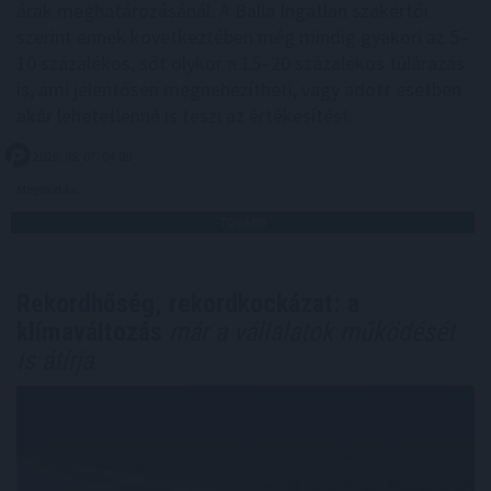
árak meghatározásánál. A Balla Ingatlan szakértői
szerint ennek következtében még mindig gyakori az 5–
10 százalékos, sőt olykor a 15–20 százalékos túlárazás
is, ami jelentősen megnehezítheti, vagy adott esetben
akár lehetetlenné is teszi az értékesítést.
2026. 08. 07. 04:00
Megosztás:
TOVÁBB
Rekordhőség, rekordkockázat: a
klímaváltozás
már a vállalatok működését
is átírja