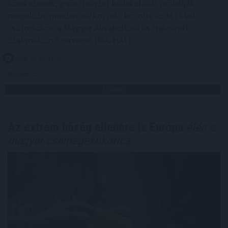
törekszenek, a vészhelyzet kialakulását próbálják
megelőzni minden eszközzel - közölte az MTI-vel
csütörtökön a Magyar Akvakultúra és Halászati
Szakmaközi Szervezet (MA-HAL).
2026. 08. 06. 21:00
Megosztás:
TOVÁBB
Az extrém hőség ellenére is Európa
élén a
magyar csemegekukorica