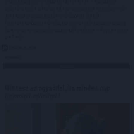
működésig egyre több területet érint. A vállalatok
számára ezért a fizikai klímakockázatok kezelése már
nem csak a szabályozói elvárásokat érintő
fenntarthatósági kérdés, hanem a működésbiztonság
és a versenyképesség alapvető feltétele – figyelmeztet
a KPMG.
2026. 08. 07. 03:00
Megosztás:
TOVÁBB
Mit tesz az agyaddal, ha minden
nap
ugyanazt csinálod?