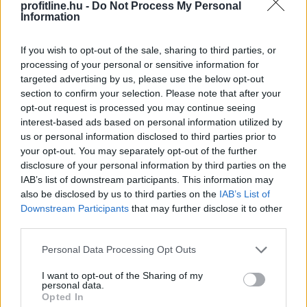
profitline.hu -
Do Not Process My Personal
Information
If you wish to opt-out of the sale, sharing to third parties, or
processing of your personal or sensitive information for
targeted advertising by us, please use the below opt-out
section to confirm your selection. Please note that after your
opt-out request is processed you may continue seeing
interest-based ads based on personal information utilized by
us or personal information disclosed to third parties prior to
your opt-out. You may separately opt-out of the further
disclosure of your personal information by third parties on the
IAB’s list of downstream participants. This information may
A robotfűnyíró mikro-nyírása: A robot nem hetente
also be disclosed by us to third parties on the
IAB’s List of
egyszer nyírja le a pázsitot, hanem naponta vagy
Downstream Participants
that may further disclose it to other
kétnaponta végighalad a gyep egészén. Nem
third parties.
centimétereket vág, hanem csupán 1-2 millimétert
csippent le a fűszálak végéből. Mivel a levágott
Please note that this website/app uses one or more Google
Personal Data Processing Opt Outs
services and may gather and store information including but
darabkák mikroszkopikus méretűek, nem maradnak a
not limited to your visit or usage behaviour. You may click to
I want to opt-out of the Sharing of my
fűszálak tetején. Azonnal lehullanak a fűszálak közé,
personal data.
grant or deny consent to Google and its third-party tags to
közvetlenül a talaj felszínére. Mivel szinte teljes
Opted In
use your data for below specified purposes in below Google