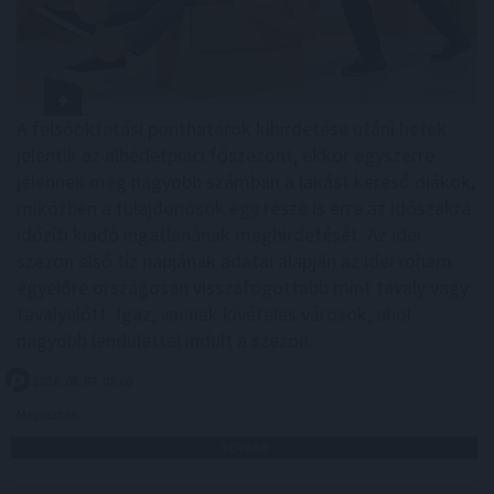
A felsőoktatási ponthatárok kihirdetése utáni hetek
jelentik az albérletpiaci főszezont, ekkor egyszerre
jelennek meg nagyobb számban a lakást kereső diákok,
miközben a tulajdonosok egy része is erre az időszakra
időzíti kiadó ingatlanának meghirdetését. Az idei
szezon első tíz napjának adatai alapján az idei roham
egyelőre országosan visszafogottabb mint tavaly vagy
tavalyelőtt. Igaz, vannak kivételes városok, ahol
nagyobb lendülettel indult a szezon.
2026. 08. 07. 08:00
Megosztás:
TOVÁBB