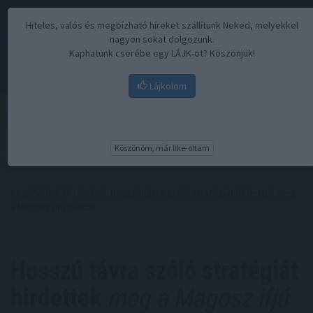
Hiteles, valós és megbízható híreket szállítunk Neked, melyekkel
nagyon sokat dolgozunk.
Kaphatunk cserébe egy LÁJK-ot? Köszönjük!
Lájkolom
Menü
Köszönöm, már like-oltam
Kezdőoldal
//
Hírek
// Hosszú távra szóló stratégiát hirdettek meg
a Magosz ifjú gazdái
Hosszú távra szóló stratégiát
hirdettek
meg a Magosz ifjú