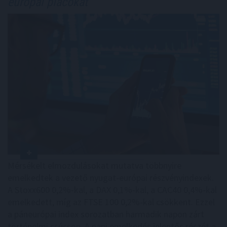
európai piacokat
Mérsékelt elmozdulásokat mutatva többnyire
emelkedtek a vezető nyugat-európai részvényindexek.
A Stoxx600 0,2%-kal, a DAX 0,1%-kal, a CAC40 0,4%-kal
emelkedett, míg az FTSE 100 0,2%-kal csökkent. Ezzel
a páneurópai index sorozatban harmadik napon zárt
történelmi csúcson. A napi emelkedés jelentős részét a