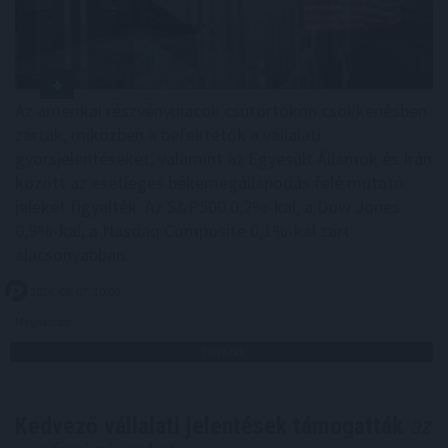
Az amerikai részvénypiacok csütörtökön csökkenésben
zártak, miközben a befektetők a vállalati
gyorsjelentéseket, valamint az Egyesült Államok és Irán
között az esetleges békemegállapodás felé mutató
jeleket figyelték. Az S&P500 0,2%-kal, a Dow Jones
0,9%-kal, a Nasdaq Composite 0,1%-kal zárt
alacsonyabban.
2026. 08. 07. 10:00
Megosztás:
TOVÁBB
Kedvező vállalati jelentések támogatták
az