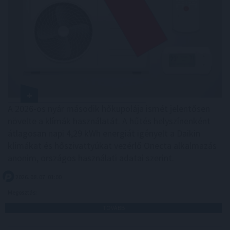
A 2026-os nyár második hőkupolája ismét jelentősen
növelte a klímák használatát. A hűtés helyszínenként
átlagosan napi 4,29 kWh energiát igényelt a Daikin
klímákat és hőszivattyúkat vezérlő Onecta alkalmazás
anonim, országos használati adatai szerint.
2026. 08. 07. 01:00
Megosztás:
TOVÁBB