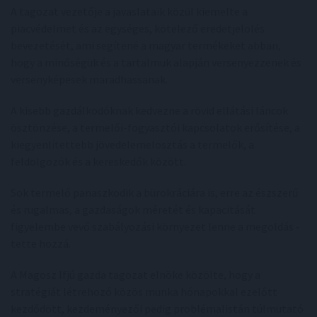
A tagozat vezetője a javaslataik közül kiemelte a
piacvédelmet és az egységes, kötelező eredetjelölés
bevezetését, ami segítené a magyar termékeket abban,
hogy a minőségük és a tartalmuk alapján versenyezzenek és
versenyképesek maradhassanak.
A kisebb gazdálkodóknak kedvezne a rövid ellátási láncok
ösztönzése, a termelői-fogyasztói kapcsolatok erősítése, a
kiegyenlítettebb jövedelemelosztás a termelők, a
feldolgozók és a kereskedők között.
Sok termelő panaszkodik a bürokráciára is, erre az észszerű
és rugalmas, a gazdaságok méretét és kapacitását
figyelembe vevő szabályozási környezet lenne a megoldás -
tette hozzá.
A Magosz Ifjú gazda tagozat elnöke közölte, hogy a
stratégiát létrehozó közös munka hónapokkal ezelőtt
kezdődött, kezdeményezői pedig problémalistán túlmutató