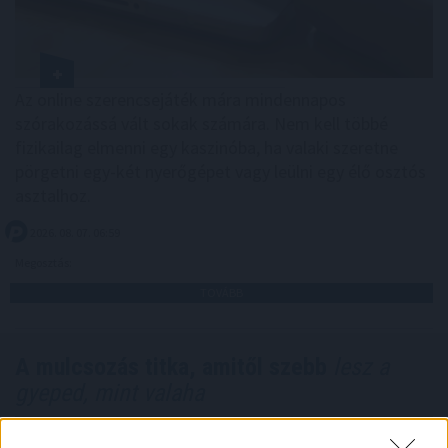
Az online szerencsejáték mára mindennapos
szórakozássá vált sokak számára. Nem kell többé
fizikailag elmenni egy kaszinóba, ha valaki szeretne
pörgetni egy-két nyerőgépet vagy leülni egy élő osztós
asztalhoz.
2026. 08. 07. 06:59
Megosztás:
TOVÁBB
A mulcsozás titka, amitől szebb
lesz a
gyeped, mint valaha