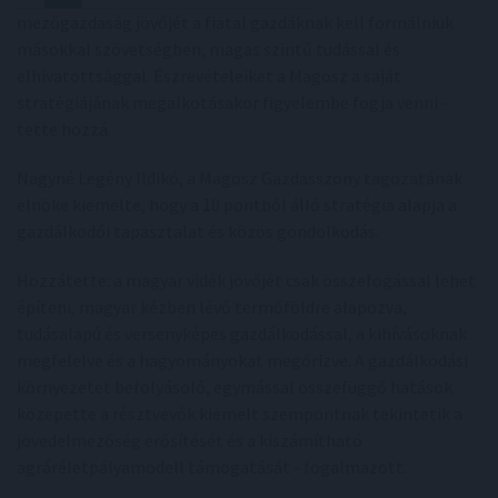
mezőgazdaság jövőjét a fiatal gazdáknak kell formálniuk
másokkal szövetségben, magas szintű tudással és
elhivatottsággal. Észrevételeiket a Magosz a saját
stratégiájának megalkotásakor figyelembe fogja venni -
tette hozzá.
Nagyné Legény Ildikó, a Magosz Gazdasszony tagozatának
elnöke kiemelte, hogy a 10 pontból álló stratégia alapja a
gazdálkodói tapasztalat és közös gondolkodás.
Hozzátette: a magyar vidék jövőjét csak összefogással lehet
építeni, magyar kézben lévő termőföldre alapozva,
tudásalapú és versenyképes gazdálkodással, a kihívásoknak
megfelelve és a hagyományokat megőrizve. A gazdálkodási
környezetet befolyásoló, egymással összefüggő hatások
közepette a résztvevők kiemelt szempontnak tekintetik a
jövedelmezőség erősítését és a kiszámítható
agráréletpályamodell támogatását - fogalmazott.