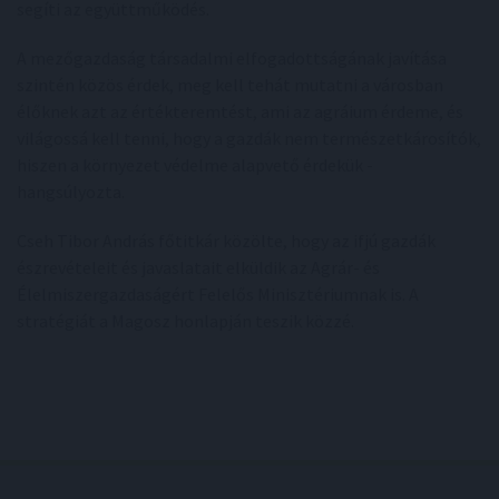
segíti az együttműködés.
A mezőgazdaság társadalmi elfogadottságának javítása
szintén közös érdek, meg kell tehát mutatni a városban
élőknek azt az értékteremtést, ami az agráium érdeme, és
világossá kell tenni, hogy a gazdák nem természetkárosítók,
hiszen a környezet védelme alapvető érdekük -
hangsúlyozta.
Cseh Tibor András főtitkár közölte, hogy az ifjú gazdák
észrevételeit és javaslatait elküldik az Agrár- és
Élelmiszergazdaságért Felelős Minisztériumnak is. A
stratégiát a Magosz honlapján teszik közzé.