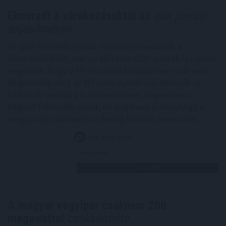
Elmaradt a várakozásoktól az
ipar júniusi
teljesítménye
Az ipari termelés júniusi mutatói elmaradtak a
várakozásoktót, már az előzetes GDP-adatok is sejteni
engedték, hogy a fél év utolsó hónapja nem volt erős -
állapították meg az MTI-nek nyilatkozó elemzők. A
kilátások továbbra is bizonytalanok alapvetően a
külpiaci feltételek miatt, de majdnem biztos, hogy a
magyar ipar túllépett az évekig húzódó recesszión.
2026. 08. 07. 00:05
Megosztás:
TOVÁBB
A magyar vegyipar csaknem 200
megawattal
csökkentette