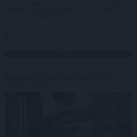
amerikai munkaerőpiac stabilitását mutató adatok
hatására az amerikai tízéves hozam újra felfelé
mozdult csütörtökön.
2026. 08. 07. 11:00
Megosztás:
TOVÁBB
Mínuszban zártak csütörtökön
a Wall
Street-i indexek