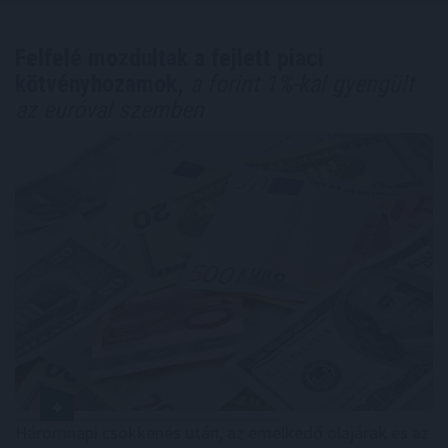
Felfelé mozdultak a fejlett piaci
kötvényhozamok,
a forint 1%-kal gyengült
az euróval szemben
Háromnapi csökkenés után, az emelkedő olajárak és az