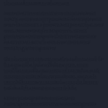
iránymutatást akartak megfogalmazni.
Derdák Gábor szerint olyan kiszámítható jövőképre van
szükség, amely biztosítja a gazdálkodás lehetőségét a jövő
nemzedékei számára. A generációváltás jelentőségét - tette
hozzá - nem lehet elégszer hangsúlyozni, hiszen a
gazdatársadalom elöregedése európai szintű probléma,
ezért a családon belüli öröklést és a kívülről érkezők
indulását egyaránt segíteni kell.
Véleménye szerint a sikeres termeléshez a fenntartható víz-
és talajhasználat éppúgy nélkülözhetetlen, mint a
termőföld biztosítása vagy a korszerű technológia, és bár
nem kell mindenütt drónokkal gazdálkodni, adatokra és
információkra mindenkinek szüksége van, ezért fontos a
tudásátadás és a tapasztalatcsere erősítése.
A kisebb gazdaságok életben maradását az
alapanyagbeszerzésben és az értékesítésben ugyancsak