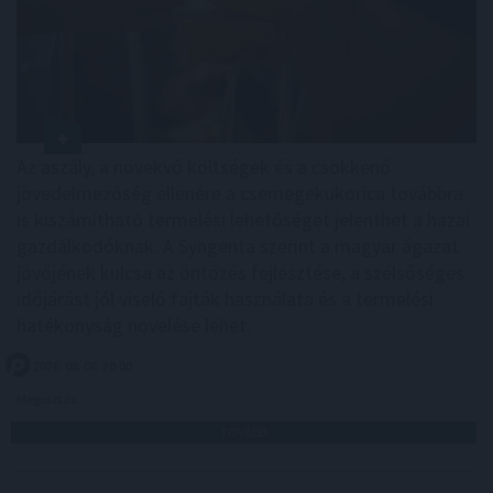
Az aszály, a növekvő költségek és a csökkenő
jövedelmezőség ellenére a csemegekukorica továbbra
is kiszámítható termelési lehetőséget jelenthet a hazai
gazdálkodóknak. A Syngenta szerint a magyar ágazat
jövőjének kulcsa az öntözés fejlesztése, a szélsőséges
időjárást jól viselő fajták használata és a termelési
hatékonyság növelése lehet.
2026. 08. 06. 20:00
Megosztás:
TOVÁBB