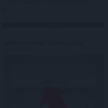
a szellemi hanyatlás alacsonyabb kockázatával .
2026. 08. 07. 02:00
Megosztás:
TOVÁBB
Hőkupola bezárult: bajban
a klímát
használók is