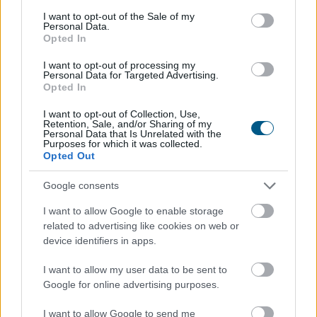
egészében vízből és szerves anyagból állnak, napokon -
consent section.
I want to opt-out of the Sale of my
sőt, a meleg nyári napokon órákon - belül teljesen
Personal Data.
Opted In
elbomlanak és nyomtalanul eltűnnek.
I want to opt-out of processing my
2026. 08. 07. 06:00
Personal Data for Targeted Advertising.
Opted In
Megosztás:
TOVÁBB
I want to opt-out of Collection, Use,
Retention, Sale, and/or Sharing of my
Personal Data that Is Unrelated with the
Purposes for which it was collected.
Opted Out
Energiaválság idején felértékelődnek a
korszerű otthonok
– mutatjuk, miből
Google consents
finanszírozható a felújítás
I want to allow Google to enable storage
related to advertising like cookies on web or
device identifiers in apps.
I want to allow my user data to be sent to
Google for online advertising purposes.
I want to allow Google to send me