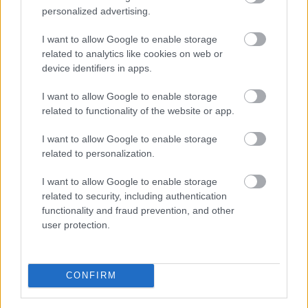
personalized advertising.
I want to allow Google to enable storage
related to analytics like cookies on web or
device identifiers in apps.
I want to allow Google to enable storage
Az elmúlt napok energiaellátással kapcsolatos
related to functionality of the website or app.
eseményei ismét ráirányították a figyelmet arra,
mennyire fontos az energiahatékonyság. A legolcsóbb
I want to allow Google to enable storage
related to personalization.
energia továbbra is az, amelyet nem kell felhasználni.
Egy korszerűsítés azonban több millió forintos
I want to allow Google to enable storage
beruházás is lehet, amelyet a legtöbb háztartás nem
related to security, including authentication
tud önerőből finanszírozni.
functionality and fraud prevention, and other
user protection.
2026. 08. 07. 05:00
Megosztás:
TOVÁBB
CONFIRM