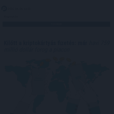
2026. 08. 08. 10:00
Megosztás:
TOVÁBB
Kilőtt a kriptokártyás fizetés: már
havi 759
millió dollár forog a piacon