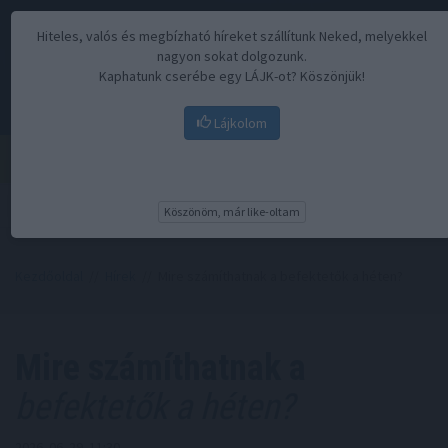
Hiteles, valós és megbízható híreket szállítunk Neked, melyekkel
nagyon sokat dolgozunk.
Kaphatunk cserébe egy LÁJK-ot? Köszönjük!
Lájkolom
Menü
Köszönöm, már like-oltam
Kezdőoldal
//
Hírek
// Mire számíthatnak a befektetők a héten?
Mire számíthatnak a
befektetők a héten?
2026. 06. 29. 11:30