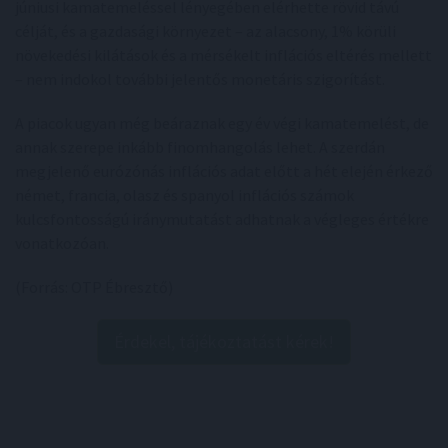
júniusi kamatemeléssel lényegében elérhette rövid távú
célját, és a gazdasági környezet – az alacsony, 1% körüli
növekedési kilátások és a mérsékelt inflációs eltérés mellett
– nem indokol további jelentős monetáris szigorítást.
A piacok ugyan még beáraznak egy év végi kamatemelést, de
annak szerepe inkább finomhangolás lehet. A szerdán
megjelenő eurózónás inflációs adat előtt a hét elején érkező
német, francia, olasz és spanyol inflációs számok
kulcsfontosságú iránymutatást adhatnak a végleges értékre
vonatkozóan.
(Forrás: OTP Ébresztő)
Érdekel, tájékoztatást kérek!