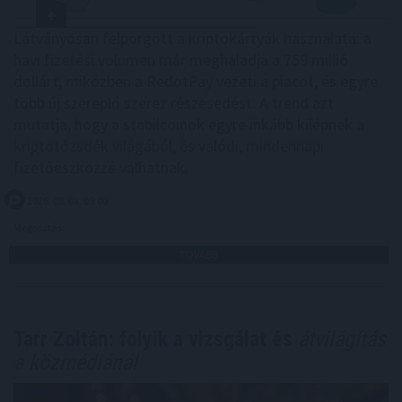
Látványosan felpörgött a kriptokártyák használata: a
havi fizetési volumen már meghaladja a 759 millió
dollárt, miközben a RedotPay vezeti a piacot, és egyre
több új szereplő szerez részesedést. A trend azt
mutatja, hogy a stabilcoinok egyre inkább kilépnek a
kriptotőzsdék világából, és valódi, mindennapi
fizetőeszközzé válhatnak.
2026. 08. 08. 09:00
Megosztás:
TOVÁBB
Tarr Zoltán: folyik a vizsgálat és
átvilágítás
a közmédiánál