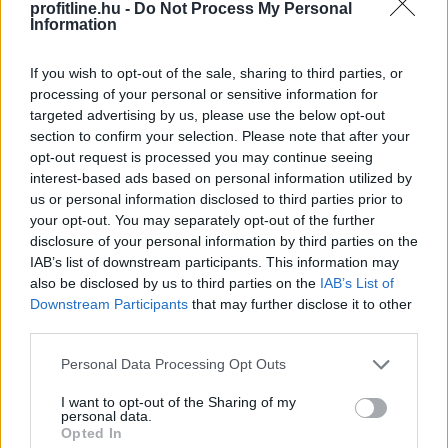
profitline.hu -
Do Not Process My Personal
Information
If you wish to opt-out of the sale, sharing to third parties, or
processing of your personal or sensitive information for
targeted advertising by us, please use the below opt-out
section to confirm your selection. Please note that after your
opt-out request is processed you may continue seeing
interest-based ads based on personal information utilized by
us or personal information disclosed to third parties prior to
your opt-out. You may separately opt-out of the further
Megérkezett a rég várt eső a Duna vízgyűjtőjére, a
disclosure of your personal information by third parties on the
folyó magyarországi szakaszán azonban továbbra is
IAB’s list of downstream participants. This information may
csak pár centiméteres vízszintváltozások jellemzőek -
also be disclosed by us to third parties on the
IAB’s List of
Downstream Participants
that may further disclose it to other
közölte az Országos Vízügyi Főigazgatóság
third parties.
sajtóosztálya az MTI-vel pénteken.
Please note that this website/app uses one or more Google
Personal Data Processing Opt Outs
2026. 08. 08. 04:00
services and may gather and store information including but
Megosztás:
not limited to your visit or usage behaviour. You may click to
I want to opt-out of the Sharing of my
personal data.
grant or deny consent to Google and its third-party tags to
TOVÁBB
Opted In
use your data for below specified purposes in below Google