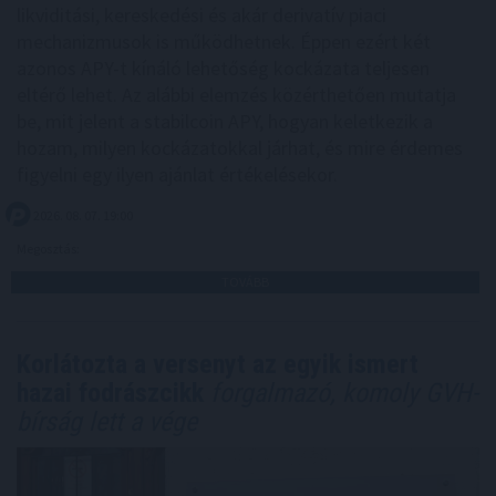
likviditási, kereskedési és akár derivatív piaci
mechanizmusok is működhetnek. Éppen ezért két
azonos APY-t kínáló lehetőség kockázata teljesen
eltérő lehet. Az alábbi elemzés közérthetően mutatja
be, mit jelent a stabilcoin APY, hogyan keletkezik a
hozam, milyen kockázatokkal járhat, és mire érdemes
figyelni egy ilyen ajánlat értékelésekor.
2026. 08. 07. 19:00
Megosztás:
TOVÁBB
Korlátozta a versenyt az egyik ismert
hazai fodrászcikk
forgalmazó, komoly GVH-
bírság lett a vége