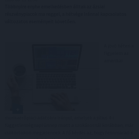
Többnyire enyhe emelkedésben álltak az ázsiai
részvénypiacok ma reggel, a hétvége Iránnal kapcsolatos
változatos eseményeit követően.
A jövő héten a
figyelem az
amerikai
munkaerőpiaci adatokra irányul, amelyek a július 4-i
függetlenségnapi ünnep miatt a szokásosnál korábban, már
csütörtökön megjelennek. A fő kérdés az, hogy fennmarad-e