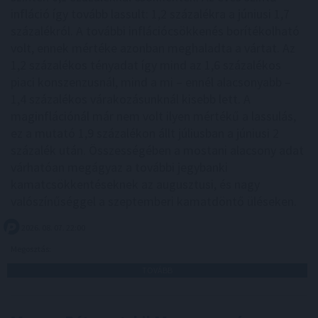
infláció így tovább lassult: 1,2 százalékra a júniusi 1,7
százalékról. A további inflációcsökkenés borítékolható
volt, ennek mértéke azonban meghaladta a vártat. Az
1,2 százalékos tényadat így mind az 1,6 százalékos
piaci konszenzusnál, mind a mi – ennél alacsonyabb –
1,4 százalékos várakozásunknál kisebb lett. A
maginflációnál már nem volt ilyen mértékű a lassulás,
ez a mutató 1,9 százalékon állt júliusban a júniusi 2
százalék után. Összességében a mostani alacsony adat
várhatóan megágyaz a további jegybanki
kamatcsökkentéseknek az augusztusi, és nagy
valószínűséggel a szeptemberi kamatdöntő üléseken.
2026. 08. 07. 22:00
Megosztás:
TOVÁBB