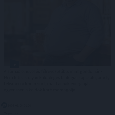
A sörhas elnevezés félrevezetőbb, mint gondolnánk.
Nem létezik olyan különleges biológiai kapcsoló, amely
felismeri a korsó sört, majd annak energiáját
egyenesen a köldök köré csomagolja.
2026. 08. 08. 01:00
Megosztás: