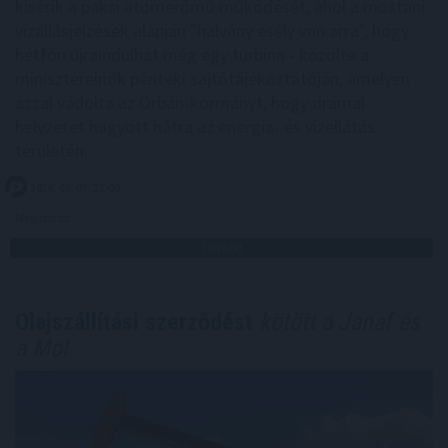
kísérik a paksi atomerőmű működését, ahol a mostani
vízállásjelzések alapján "halvány esély van arra", hogy
hétfőn újraindulhat még egy turbina - közölte a
miniszterelnök pénteki sajtótájékoztatóján, amelyen
azzal vádolta az Orbán-kormányt, hogy drámai
helyzetet hagyott hátra az energia- és vízellátás
területén.
2026. 08. 07. 21:00
Megosztás:
TOVÁBB
Olajszállítási szerződést
kötött a Janaf és
a Mol