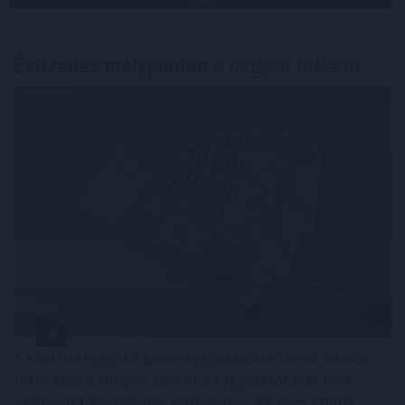
Évtizedes mélyponton
a magyar infláció
A KSH ma reggel a júliusi fogyasztói inflációs adatot
tette közzé, melyek szerint a fogyasztói árak havi
szinten 0,1 százalékkal csökkentek. Az éves szintű