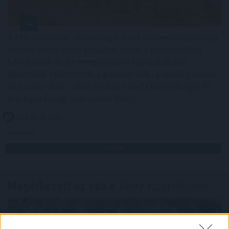
A FAO élelmiszer-alapanyagárainak referenciamutatója
enyhén emelkedett júliusban, mivel a közelmúltbeli
hőhullámok és az energiapiacon tapasztalható
dinamikák felnyomták a gabonafélék, a növényi olajok
és a cukor árát – adta hírül az ENSZ Élelmezésügyi és
Mezőgazdasági Szervezete (FAO).
2026. 08. 08. 05:00
Megosztás:
TOVÁBB
Megérkezett az eső a
Duna vízgyűjtőjére