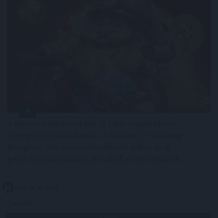
A Bitcoin-bányászati iparág több meghatározó
szereplője is csatlakozott a Stratum V2 Working
Grouphoz, ami komoly lendületet adhat az új
generációs bányászati protokoll elterjedésének.
2026. 08. 07. 23:00
Megosztás:
TOVÁBB