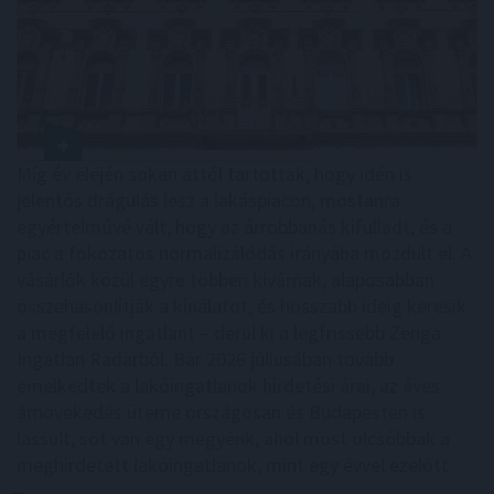
Míg év elején sokan attól tartottak, hogy idén is
jelentős drágulás lesz a lakáspiacon, mostanra
egyértelművé vált, hogy az árrobbanás kifulladt, és a
piac a fokozatos normalizálódás irányába mozdult el. A
vásárlók közül egyre többen kivárnak, alaposabban
összehasonlítják a kínálatot, és hosszabb ideig keresik
a megfelelő ingatlant – derül ki a legfrissebb Zenga
Ingatlan Radarból. Bár 2026 júliusában tovább
emelkedtek a lakóingatlanok hirdetési árai, az éves
árnövekedés üteme országosan és Budapesten is
lassult, sőt van egy megyénk, ahol most olcsóbbak a
meghirdetett lakóingatlanok, mint egy évvel ezelőtt.