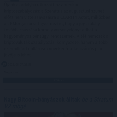
Újabb akadályba ütközött az amerikai
kriptoszabályozás: a Szenátus az augusztusi szünet
előtt nem vitte szavazásra a CLARITY Actet, miközben
a JPMorgan arra figyelmeztet, hogy a jogszabály
további csúszása komoly versenyelőnyt adhat a
hagyományos pénzügyi rendszernek. A tét nemcsak a
kriptovaluták szabályozási környezete, hanem a több
ezermilliárd dollárosra növekedő tokenizációs piac
jövője is lehet.
2026. 08. 07. 23:59
Megosztás:
TOVÁBB
Nagy Bitcoin-bányászok álltak
be a Stratum
V2 mögé