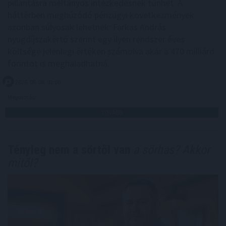
pillantásra méltányos intézkedésnek tűnhet. A
háttérben meghúzódó pénzügyi következmények
azonban súlyosak lehetnek: Farkas András
nyugdíjszakértő szerint egy ilyen rendszer éves
költsége jelenlegi értéken számolva akár a 470 milliárd
forintot is meghaladhatná.
2026. 08. 08. 02:00
Megosztás:
TOVÁBB
Tényleg nem a sörtől van
a sörhas? Akkor
mitől?