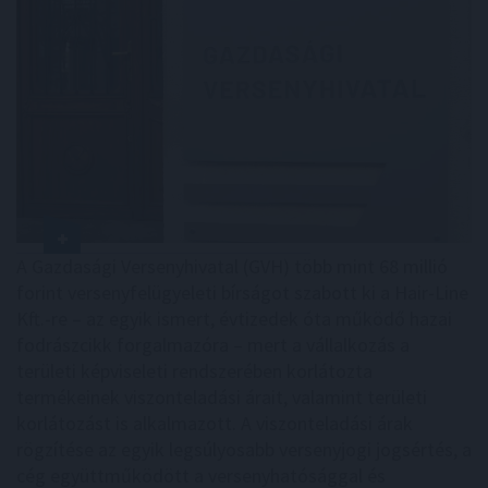
A Gazdasági Versenyhivatal (GVH) több mint 68 millió
forint versenyfelügyeleti bírságot szabott ki a Hair-Line
Kft.-re – az egyik ismert, évtizedek óta működő hazai
fodrászcikk forgalmazóra – mert a vállalkozás a
területi képviseleti rendszerében korlátozta
termékeinek viszonteladási árait, valamint területi
korlátozást is alkalmazott. A viszonteladási árak
rögzítése az egyik legsúlyosabb versenyjogi jogsértés, a
cég együttműködött a versenyhatósággal és