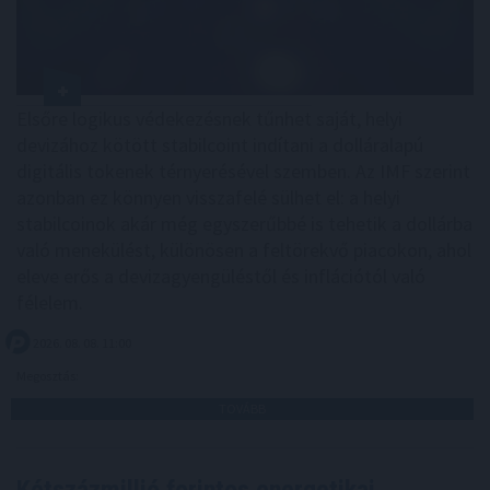
Elsőre logikus védekezésnek tűnhet saját, helyi
devizához kötött stabilcoint indítani a dolláralapú
digitális tokenek térnyerésével szemben. Az IMF szerint
azonban ez könnyen visszafelé sülhet el: a helyi
stabilcoinok akár még egyszerűbbé is tehetik a dollárba
való menekülést, különösen a feltörekvő piacokon, ahol
eleve erős a devizagyengüléstől és inflációtól való
félelem.
2026. 08. 08. 11:00
Megosztás:
TOVÁBB
Kétszázmillió forintos energetikai