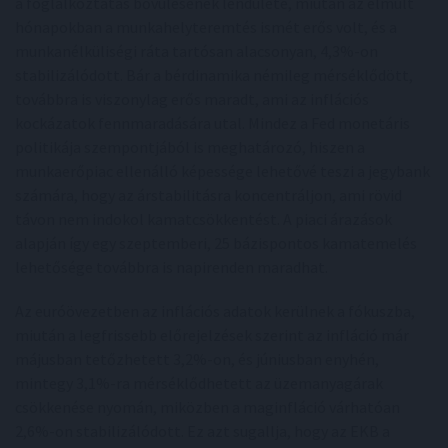
a foglalkoztatás bővülésének lendülete, miután az elmúlt
hónapokban a munkahelyteremtés ismét erős volt, és a
munkanélküliségi ráta tartósan alacsonyan, 4,3%-on
stabilizálódott. Bár a bérdinamika némileg mérséklődött,
továbbra is viszonylag erős maradt, ami az inflációs
kockázatok fennmaradására utal. Mindez a Fed monetáris
politikája szempontjából is meghatározó, hiszen a
munkaerőpiac ellenálló képessége lehetővé teszi a jegybank
számára, hogy az árstabilitásra koncentráljon, ami rövid
távon nem indokol kamatcsökkentést. A piaci árazások
alapján így egy szeptemberi, 25 bázispontos kamatemelés
lehetősége továbbra is napirenden maradhat.
Az euróövezetben az inflációs adatok kerülnek a fókuszba,
miután a legfrissebb előrejelzések szerint az infláció már
májusban tetőzhetett 3,2%-on, és júniusban enyhén,
mintegy 3,1%-ra mérséklődhetett az üzemanyagárak
csökkenése nyomán, miközben a maginfláció várhatóan
2,6%-on stabilizálódott. Ez azt sugallja, hogy az EKB a