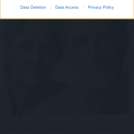
Data Deletion
Data Access
Privacy Policy
A férfiak számára is megnyitott, negyven év
jogosultsági idő után igénybe vehető nyugdíj első