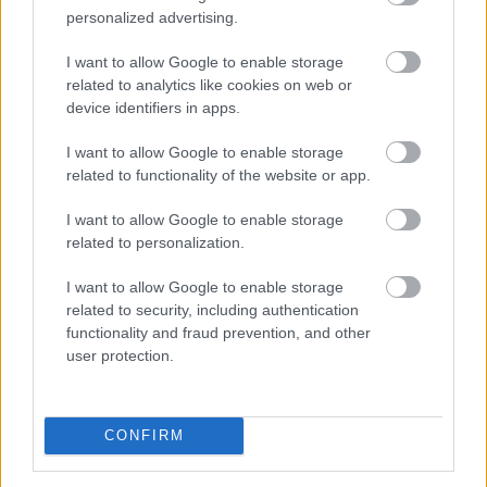
personalized advertising.
I want to allow Google to enable storage
related to analytics like cookies on web or
Közismert, hogy a rendszeres mozgás védi a szív- és
device identifiers in apps.
érrendszert. Kevesebben tudják azonban, hogy a
I want to allow Google to enable storage
szellemi fittség megőrzéséhez a fizikai edzés
related to functionality of the website or app.
önmagában nem mindig elegendő .
I want to allow Google to enable storage
related to personalization.
2026. 08. 08. 03:00
Megosztás:
I want to allow Google to enable storage
related to security, including authentication
TOVÁBB
functionality and fraud prevention, and other
user protection.
A Nők40 nyugdíj után jöhet a Férfiak40
nyugdíj?
- 470 milliárdos nyugdíjprogram
CONFIRM