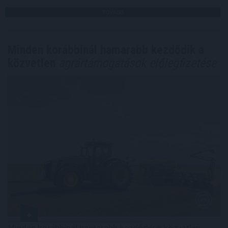
TOVÁBB
Minden korábbinál hamarabb kezdődik a
közvetlen
agrártámogatások előlegfizetése
Minden korábbinál hamarabb kezdődik a közvetlen