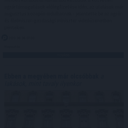
agrártámogatások előlegfizetése idén, az utalások már
augusztus közepén indulhatnak - jelentette be az agrár-
és élelmiszer-gazdasági miniszter videóüzenetben
pénteken.
2026. 08. 08. 07:00
Megosztás:
TOVÁBB
Ebben a megyében már olcsóbbak
a
lakások, mint tavaly ilyenkor