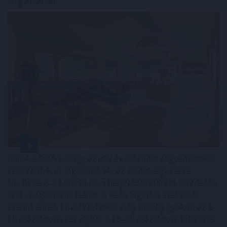
ingatlanát
Annak ellenére, hogy az idei év második negyedévében
csökkentek az ingatlanárak, az eladók egy része
továbbra is a korábbi piaci helyzetből indul ki a hirdetési
árak meghatározásánál. A Balla Ingatlan szakértői
szerint ennek következtében még mindig gyakori az 5–
10 százalékos, sőt olykor a 15–20 százalékos túlárazás