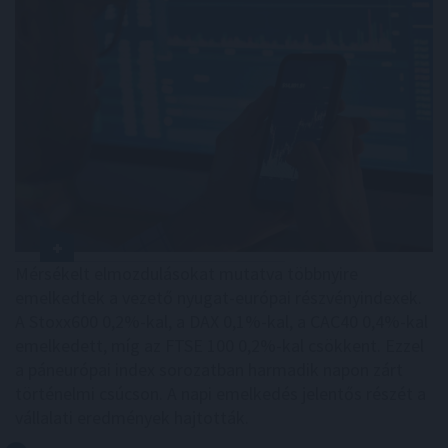
Mérsékelt elmozdulásokat mutatva többnyire
emelkedtek a vezető nyugat-európai részvényindexek.
A Stoxx600 0,2%-kal, a DAX 0,1%-kal, a CAC40 0,4%-kal
emelkedett, míg az FTSE 100 0,2%-kal csökkent. Ezzel
a páneurópai index sorozatban harmadik napon zárt
történelmi csúcson. A napi emelkedés jelentős részét a
vállalati eredmények hajtották.