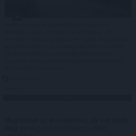
Az elmúlt napok energiaellátással kapcsolatos
eseményei ismét ráirányították a figyelmet arra,
mennyire fontos az energiahatékonyság. A legolcsóbb
energia továbbra is az, amelyet nem kell felhasználni.
Egy korszerűsítés azonban több millió forintos
beruházás is lehet, amelyet a legtöbb háztartás nem
tud önerőből finanszírozni.
2026. 08. 07. 05:00
Megosztás:
TOVÁBB
Megtorpant az áremelkedés, de sok eladó
még
mindig durván túlárazza eladó