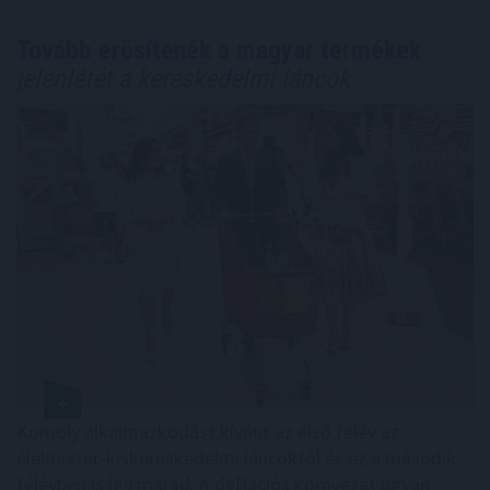
Tovább erősítenék a magyar termékek
jelenlétét a kereskedelmi láncok
Komoly alkalmazkodást kívánt az első félév az
élelmiszer-kiskereskedelmi láncoktól és ez a második
félévben is így marad. A deflációs környezet ugyan