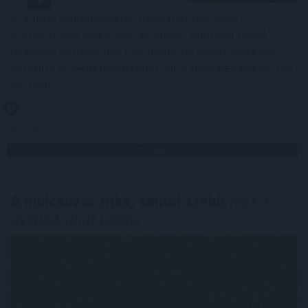
Az online szerencsejáték mára mindennapos
szórakozássá vált sokak számára. Nem kell többé
fizikailag elmenni egy kaszinóba, ha valaki szeretne
pörgetni egy-két nyerőgépet vagy leülni egy élő osztós
asztalhoz.
2026. 08. 07. 06:59
Megosztás:
TOVÁBB
A mulcsozás titka, amitől szebb
lesz a
gyeped, mint valaha