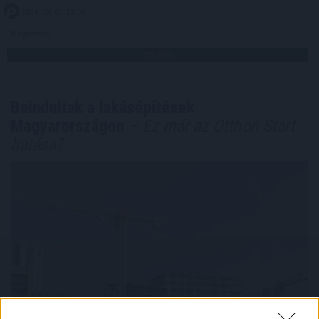
2026. 08. 07. 13:00
Megosztás:
TOVÁBB
Beindultak a lakásépítések
Magyarországon
– Ez már az Otthon Start
hatása?