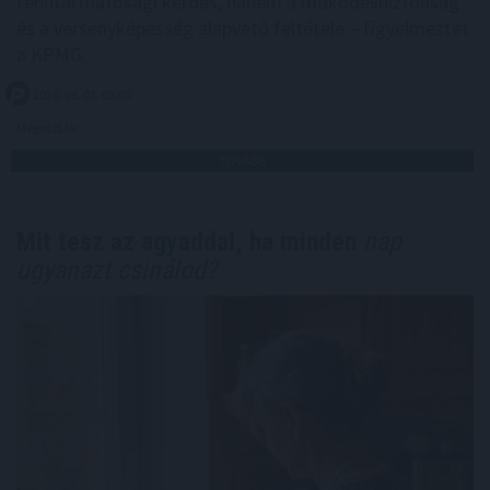
fenntarthatósági kérdés, hanem a működésbiztonság
és a versenyképesség alapvető feltétele – figyelmeztet
a KPMG.
2026. 08. 07. 03:00
Megosztás:
TOVÁBB
Mit tesz az agyaddal, ha minden
nap
ugyanazt csinálod?