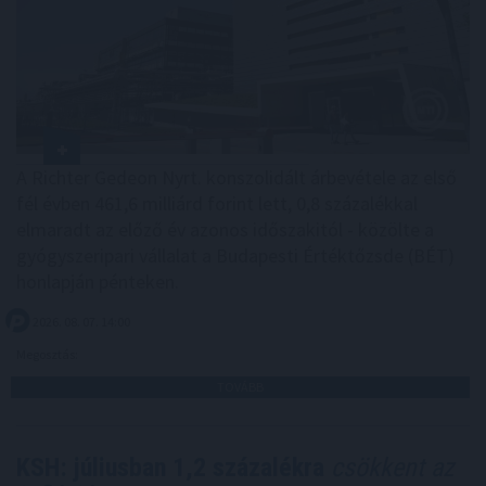
A Richter Gedeon Nyrt. konszolidált árbevétele az első
fél évben 461,6 milliárd forint lett, 0,8 százalékkal
elmaradt az előző év azonos időszakitól - közölte a
gyógyszeripari vállalat a Budapesti Értéktőzsde (BÉT)
honlapján pénteken.
2026. 08. 07. 14:00
Megosztás:
TOVÁBB
KSH: júliusban 1,2 százalékra
csökkent az