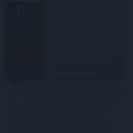
A Gazdasági Versenyhivatal (GVH) több mint 68 millió
forint versenyfelügyeleti bírságot szabott ki a Hair-Line
Kft.-re – az egyik ismert, évtizedek óta működő hazai
fodrászcikk forgalmazóra – mert a vállalkozás a
területi képviseleti rendszerében korlátozta
termékeinek viszonteladási árait, valamint területi
korlátozást is alkalmazott. A viszonteladási árak