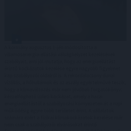
A kormány augusztus 1-jén módosította a
villamosenergia-ellátási válsághelyzet kezelésének
szabályait, ami jól mutatja, hogy az energiaellátást
érintő kockázatok kezelése egyre nagyobb figyelmet
kap szabályozói oldalról is. A rekordalacsony dunai
vízállás, a hőhullámok és az aszály egyértelművé teszik,
hogy a klímaváltozás már nem jövőbeli forgatókönyv:
kézzelfogható üzleti kockázat, amely a hazai
energiaellátástól a szabályozási környezeten át a napi
működésig egyre több területet érint. A vállalatok
számára ezért a fizikai klímakockázatok kezelése már
nem csak a szabályozói elvárásokat érintő