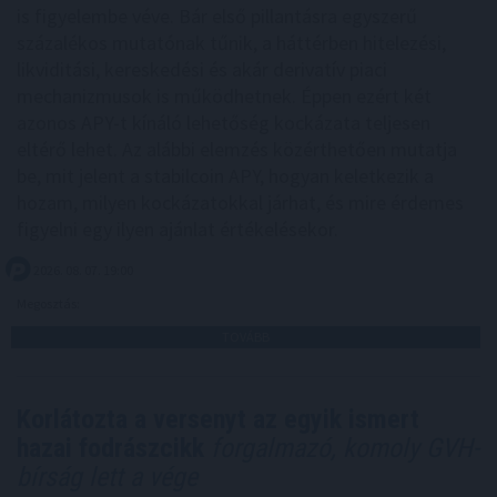
is figyelembe véve. Bár első pillantásra egyszerű
százalékos mutatónak tűnik, a háttérben hitelezési,
likviditási, kereskedési és akár derivatív piaci
mechanizmusok is működhetnek. Éppen ezért két
azonos APY-t kínáló lehetőség kockázata teljesen
eltérő lehet. Az alábbi elemzés közérthetően mutatja
be, mit jelent a stabilcoin APY, hogyan keletkezik a
hozam, milyen kockázatokkal járhat, és mire érdemes
figyelni egy ilyen ajánlat értékelésekor.
2026. 08. 07. 19:00
Megosztás:
TOVÁBB
Korlátozta a versenyt az egyik ismert
hazai fodrászcikk
forgalmazó, komoly GVH-
bírság lett a vége