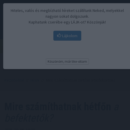
Hiteles, valós és megbízható híreket szállítunk Neked, melyekkel
nagyon sokat dolgozunk.
Kaphatunk cserébe egy LÁJK-ot? Köszönjük!
Lájkolom
Menü
Köszönöm, már like-oltam
Kezdőoldal
//
Hírek
// Mire számíthatnak hétfőn a befektetők?
Mire számíthatnak hétfőn
a
befektetők?
2025. 10. 06. 10:30