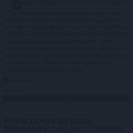
A felsőoktatási ponthatárok kihirdetése utáni hetek
jelentik az albérletpiaci főszezont, ekkor egyszerre
jelennek meg nagyobb számban a lakást kereső diákok,
miközben a tulajdonosok egy része is erre az időszakra
időzíti kiadó ingatlanának meghirdetését. Az idei
szezon első tíz napjának adatai alapján az idei roham
egyelőre országosan visszafogottabb mint tavaly vagy
tavalyelőtt. Igaz, vannak kivételes városok, ahol
nagyobb lendülettel indult a szezon.
2026. 08. 07. 08:00
Megosztás:
TOVÁBB
Felhívás a magyar kkv-szektor
összefogására
az energiakrízis kezelésére