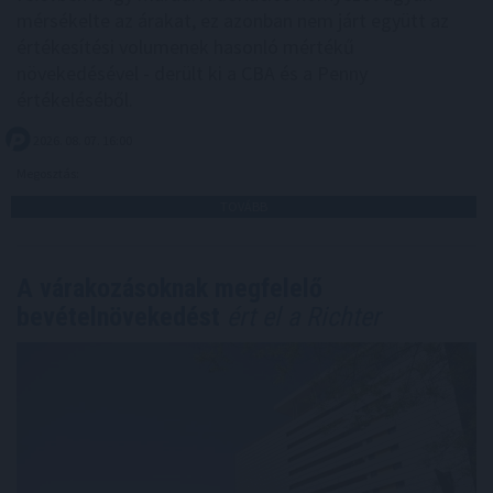
mérsékelte az árakat, ez azonban nem járt együtt az
értékesítési volumenek hasonló mértékű
növekedésével - derült ki a CBA és a Penny
értékeléséből.
2026. 08. 07. 16:00
Megosztás:
TOVÁBB
A várakozásoknak megfelelő
bevételnövekedést
ért el a Richter