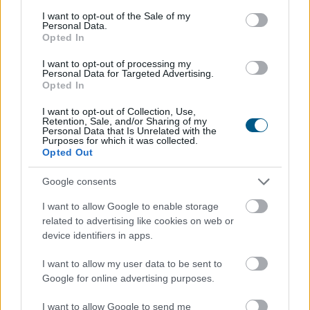
Felfelé mozdultak a fejlett piaci
consent section.
I want to opt-out of the Sale of my
kötvényhozamok,
a forint 1%-kal gyengült
Personal Data.
az euróval szemben
Opted In
I want to opt-out of processing my
Personal Data for Targeted Advertising.
Opted In
I want to opt-out of Collection, Use,
Retention, Sale, and/or Sharing of my
Personal Data that Is Unrelated with the
Purposes for which it was collected.
Opted Out
Google consents
I want to allow Google to enable storage
related to advertising like cookies on web or
device identifiers in apps.
Háromnapi csökkenés után, az emelkedő olajárak és az
I want to allow my user data to be sent to
amerikai munkaerőpiac stabilitását mutató adatok
Google for online advertising purposes.
hatására az amerikai tízéves hozam újra felfelé
I want to allow Google to send me