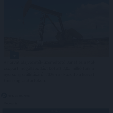
A horvát olajvezeték-üzemeltető Janaf és a Mol-
csoport megállapodást kötött 2,05 millió tonna
nyersolaj szállításáról 2026-ra - közölte a horvát
társaság csütörtökön.
2026. 08. 07. 20:00
Megosztás:
TOVÁBB