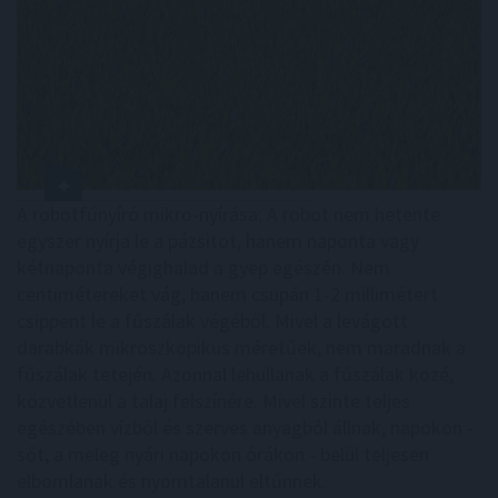
A robotfűnyíró mikro-nyírása: A robot nem hetente
egyszer nyírja le a pázsitot, hanem naponta vagy
kétnaponta végighalad a gyep egészén. Nem
centimétereket vág, hanem csupán 1-2 millimétert
csippent le a fűszálak végéből. Mivel a levágott
darabkák mikroszkopikus méretűek, nem maradnak a
fűszálak tetején. Azonnal lehullanak a fűszálak közé,
közvetlenül a talaj felszínére. Mivel szinte teljes
egészében vízből és szerves anyagból állnak, napokon -
sőt, a meleg nyári napokon órákon - belül teljesen
elbomlanak és nyomtalanul eltűnnek.