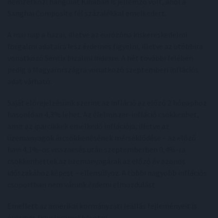
nemzetközi hangulat Kínában is jellemző volt, ahol a
Sanghai Composite fél százalékkal emelkedett.
A mai nap a hazai, illetve az eurózóna kiskereskedelmi
forgalmi adataira lesz érdemes figyelni, illetve az utóbbira
vonatkozó Sentix bizalmi indexre. A hét további felében
pedig a Magyarországra vonatkozó szeptemberi inflációs
adat várható.
Saját előrejelzésünk szerint az infláció az előző 2 hónaphoz
hasonlóan 4,3% lehet. Az élelmiszer-infláció csökkenhet,
amit az iparcikkek emelkedő inflációja, illetve az
üzemanyagok árcsökkenésének mérséklődése – az előző
havi 4,1%-os visszaesés után szeptemberben 0,4%-ra
csökkenhettek az üzemanyagárak az előző év azonos
időszakához képest – ellensúlyoz. A többi nagyobb inflációs
csoportban nem várunk érdemi elmozdulást.
Emellett az amerikai kormányzati leállás fejleményeit is
érdemes figyelemmel követni.