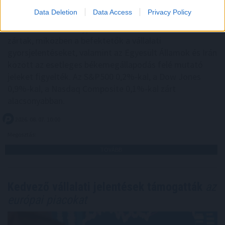
Data Deletion
Data Access
Privacy Policy
Az amerikai részvénypiacok csütörtökön csökkenésben
zártak, miközben a befektetők a vállalati
gyorsjelentéseket, valamint az Egyesült Államok és Irán
között az esetleges békemegállapodás felé mutató
jeleket figyelték. Az S&P500 0,2%-kal, a Dow Jones
0,9%-kal, a Nasdaq Composite 0,1%-kal zárt
alacsonyabban.
2026. 08. 07. 10:00
Megosztás:
TOVÁBB
Kedvező vállalati jelentések támogatták
az
európai piacokat