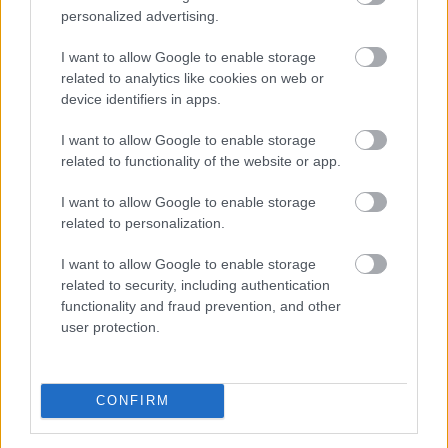
mozdult csütörtökön.
personalized advertising.
I want to allow Google to enable storage
2026. 08. 07. 11:00
related to analytics like cookies on web or
Megosztás:
device identifiers in apps.
TOVÁBB
I want to allow Google to enable storage
related to functionality of the website or app.
Mínuszban zártak csütörtökön
a Wall
I want to allow Google to enable storage
Street-i indexek
related to personalization.
I want to allow Google to enable storage
related to security, including authentication
functionality and fraud prevention, and other
user protection.
CONFIRM