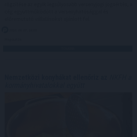
rögzítése az egyik legsúlyosabb versenyjogi jogsértés, a
cég együttműködött a versenyhatósággal és
előremutató vállalásokat ajánlott fel.
2026. 08. 07. 18:00
Megosztás:
TOVÁBB
Nemzetközi konyhákat ellenőriz az
NKFH a
kormányhivatalokkal együtt