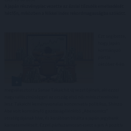
A japán részvénypiac vezette az ázsiai tőzsdék emelkedését
hétfőn, miközben a Nikkei index rekordmagasságba szökött.
Ezt segítette,
hogy japán
kormányzó
pártja
október 4-én
megválasztotta Sanae Takaichit új vezetőjének, aki ezzel
nagy valószínűséggel az ország első női miniszterelnöke
lesz. Takaichi keményvonalas konzervatív politikus, Shinzo
Abe volt kormányfő gazdaságélénkítő „Abenomics”
stratégiájának híve, és korábban bírálta a japán jegybank
kamatemeléseit. Ezzel párhuzamosan esett a jen. A pozitív