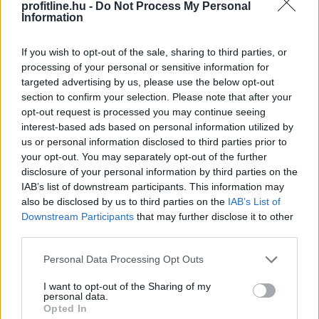
profitline.hu -
Do Not Process My Personal
Information
Az első félévben 22 százalékkal több lakás épült, mint
If you wish to opt-out of the sale, sharing to third parties, or
egy évvel korábban, a kiadott építési engedélyek száma
processing of your personal or sensitive information for
pedig még nagyobb, 29 százalékos ugrást mutatott –
targeted advertising by us, please use the below opt-out
derül ki a Központi Statisztikai Hivatal (KSH) friss
section to confirm your selection. Please note that after your
opt-out request is processed you may continue seeing
adataiból. A beszámoló szerint az első negyedév volt
interest-based ads based on personal information utilized by
kiemelkedő, a másodikban már sokkal kisebb
us or personal information disclosed to third parties prior to
mértékben élénkült a piac. A statisztika alapján
your opt-out. You may separately opt-out of the further
folytatódott az eddigi tendencia: az Otthon Start
disclosure of your personal information by third parties on the
Program érezhetően fellendítette a keresletet, ezt
IAB’s list of downstream participants. This information may
igyekszik most lekövetni a kínálat is.
also be disclosed by us to third parties on the
IAB’s List of
Downstream Participants
that may further disclose it to other
2026. 08. 07. 12:00
third parties.
Megosztás:
Please note that this website/app uses one or more Google
Personal Data Processing Opt Outs
TOVÁBB
services and may gather and store information including but
not limited to your visit or usage behaviour. You may click to
I want to opt-out of the Sharing of my
personal data.
grant or deny consent to Google and its third-party tags to
Opted In
use your data for below specified purposes in below Google