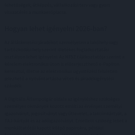
lehetőségek, átképzés, vállalkozási terv vagy gyors
visszatérés a munkaerőpiacra.
Hogyan lehet igényelni 2026-ban?
Az álláskeresési járadékot személyesen a lakóhely vagy
tartózkodási hely szerint illetékes foglalkoztatási
osztályon lehet igényelni. Az NFSZ tájékoztatója szerint a
kérelem elektronikus úton is előterjeszthető e-Papíron
keresztül, illetve az elektronikus ügyintézési felületen
jelezhető a nyilvántartásba vételi és járadékigénylési
szándék.
A Digitális Állampolgár oldala az igényléshez szükséges
személyes okmányok között említi az érvényes személyi
igazolványt, jogosítványt vagy útlevelet, a lakcímkártyát, a
TAJ-kártyát és az adóigazolványt. Emellett szükség lehet a
munkáltatótól kapott kilépő papírokra, például
foglalkoztatási igazolásra, igazolólapra, tartási