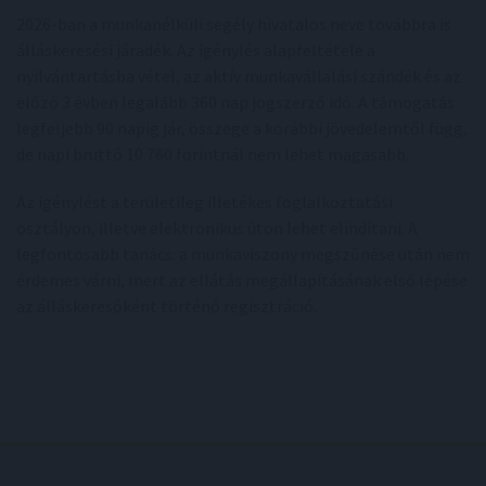
2026-ban a munkanélküli segély hivatalos neve továbbra is
álláskeresési járadék. Az igénylés alapfeltétele a
nyilvántartásba vétel, az aktív munkavállalási szándék és az
előző 3 évben legalább 360 nap jogszerző idő. A támogatás
legfeljebb 90 napig jár, összege a korábbi jövedelemtől függ,
de napi bruttó 10 760 forintnál nem lehet magasabb.
Az igénylést a területileg illetékes foglalkoztatási
osztályon, illetve elektronikus úton lehet elindítani. A
legfontosabb tanács: a munkaviszony megszűnése után nem
érdemes várni, mert az ellátás megállapításának első lépése
az álláskeresőként történő regisztráció.