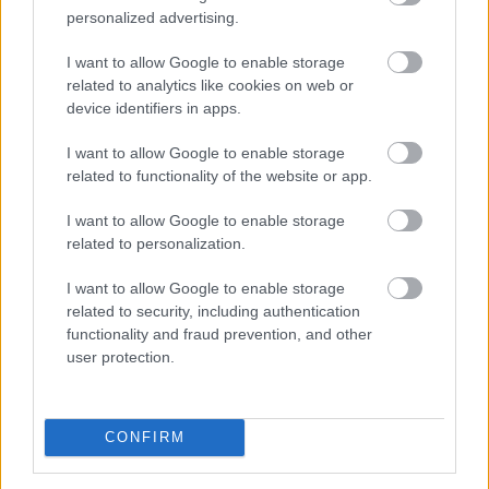
personalized advertising.
embert evakuáltak elővigyázatosságból - közölte
Antonio Sanz, a tartomány vészhelyzet-kezelési
I want to allow Google to enable storage
tanácsosa vasárnap.
related to analytics like cookies on web or
device identifiers in apps.
2026. 08. 10. 02:00
Megosztás:
I want to allow Google to enable storage
related to functionality of the website or app.
TOVÁBB
I want to allow Google to enable storage
related to personalization.
A világ 10 legjobb filmje, ami valaha
készült - hányat láttál?
I want to allow Google to enable storage
related to security, including authentication
functionality and fraud prevention, and other
user protection.
CONFIRM