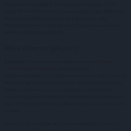
elveszítette a munkáját. A rendszer azt vizsgálja, volt-e
elegendő korábbi biztosítási, munkavégzési vagy vállalkozói
időszak. Aki például csak rövid ideig dolgozott, vagy
hosszabb ideje nem volt bejelentett jogviszonya, könnyen
kieshet a jogosultak köréből.
Mikor érdemes igényelni?
A járadékot a munkaviszony megszűnése után
célszerű
minél hamarabb igényelni,
mert az ellátás
megállapításához előbb álláskeresőként kell regisztrálni. A
Nemzeti Foglalkoztatási Szolgálat tájékoztatása szerint a
nyilvántartásba vétel során a foglalkoztatási osztály
először megkísérel megfelelő munkahelyet felajánlani, és
ha ez nem vezet eredményre, akkor kérhető az álláskeresési
járadék.
Fontos, hogy az ellátás nem „visszamenőleges jutalom” a
korábbi munkáért, hanem átmeneti támogatás az aktív