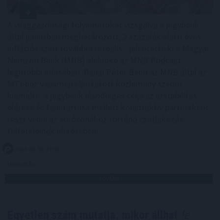
A világgazdasági folyamatokat vizsgálva a jegybank
által júniusban meghatározott, 2 százalék alatti éves
inflációs szint továbbra is reális - jelentette ki a Magyar
Nemzeti Bank (MNB) alelnöke az MNB Podcast
legutóbbi adásában. Banai Péter Benő az MNB által az
MTI-hez vasárnap eljuttatott közlemény szerint
kiemelte: a jegybank elsődleges célja az árstabilitás
elérése és fenntartása mellett konstruktív partnerként
részt venni az eurózónához történő csatlakozás
feltételeinek elérésében.
2026. 08. 09. 23:00
Megosztás:
TOVÁBB
Egyetlen szám mutatja, mikor állhat
le