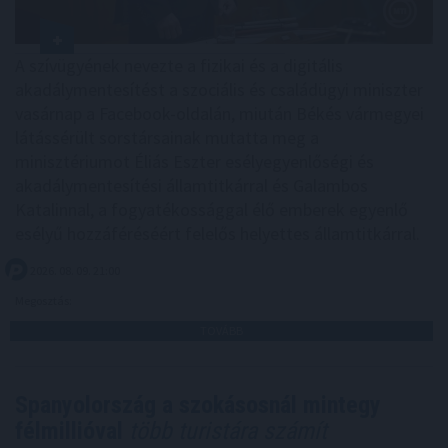
A szívügyének nevezte a fizikai és a digitális
akadálymentesítést a szociális és családügyi miniszter
vasárnap a Facebook-oldalán, miután Békés vármegyei
látássérült sorstársainak mutatta meg a
minisztériumot Éliás Eszter esélyegyenlőségi és
akadálymentesítési államtitkárral és Galambos
Katalinnal, a fogyatékossággal élő emberek egyenlő
esélyű hozzáféréséért felelős helyettes államtitkárral.
2026. 08. 09. 21:00
Megosztás:
TOVÁBB
Spanyolország a szokásosnál mintegy
félmillióval
több turistára számít