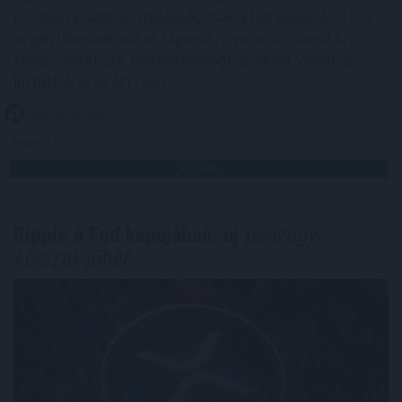
közepén kisebb enyhüléssel; csak a hét elején és a hét
végén lehetnek néhol záporok, zivatarok - derül ki a
HungaroMet Zrt. előrejelzéséből, amelyet vasárnap
juttattak el az MTI-hez.
2026. 08. 09. 16:00
Megosztás:
TOVÁBB
Ripple a Fed kapujában: új
pénzügyi
korszak jöhet