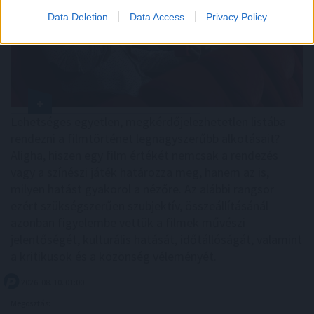
Data Deletion
Data Access
Privacy Policy
Lehetséges egyetlen, megkérdőjelezhetetlen listába
rendezni a filmtörténet legnagyszerűbb alkotásait?
Aligha, hiszen egy film értékét nemcsak a rendezés
vagy a színészi játék határozza meg, hanem az is,
milyen hatást gyakorol a nézőre. Az alábbi rangsor
ezért szükségszerűen szubjektív, összeállításánál
azonban figyelembe vettük a filmek művészi
jelentőségét, kulturális hatását, időtállóságát, valamint
a kritikusok és a közönség véleményét.
2026. 08. 10. 01:00
Megosztás: