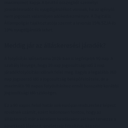
maximumot kapja. A bruttó összegből személyi
jövedelemadót és nyugdíjjárulékot vonnak, ha az igénylő
nem jogosult valamilyen adókedvezményre. A Digitális
Állampolgár tájékoztatója szerint a levonás 15% SZJA és
10% nyugdíjjárulék lehet.
Meddig jár az álláskeresési járadék?
A folyósítás időtartama 2026-ban is legfeljebb 90 nap. A
szabály lényege, hogy 10 nap jogosultsági idő 1 nap
járadékfolyósítási időnek felel meg. Vagyis a legalább 360
nap jogszerző idő a jogosultság belépőfeltétele, de a
maximális 90 napos folyósításhoz ennél hosszabb korábbi
jogosultsági idő szükséges.
Ez a 90 napos felső határ sok európai rendszerhez képest
rövidnek számít, ezért különösen fontos, hogy az
álláskereső már a kérelem beadásakor aktívan tervezze a
következő lépéseit: önéletrajz frissítése, képzési