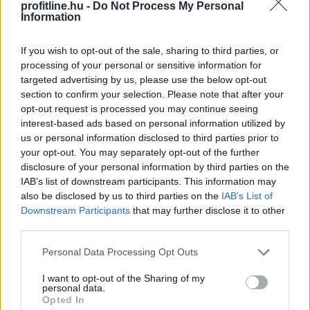
profitline.hu -
Do Not Process My Personal
Information
If you wish to opt-out of the sale, sharing to third parties, or
processing of your personal or sensitive information for
targeted advertising by us, please use the below opt-out
A Nemzeti Élelmiszerlánc-biztonsági Hivatal (Nébih)
section to confirm your selection. Please note that after your
három növényvédő szer – Decis Forte, Klartan 24 EW,
opt-out request is processed you may continue seeing
Oroganic – engedélyokiratát módosította, így azok a
interest-based ads based on personal information utilized by
us or personal information disclosed to third parties prior to
szüretet követően, egészen a vesszőérettség (BBCH
your opt-out. You may separately opt-out of the further
91) stádiumáig felhasználhatóak a szőlőben. A
disclosure of your personal information by third parties on the
kiterjesztések célja, hogy a korai érésű szőlőkben is
IAB’s list of downstream participants. This information may
legyen lehetőség a károsító elleni további védekezésre.
also be disclosed by us to third parties on the
IAB’s List of
Az Oroganic készítmény kis kiszerelésben kiskerti
Downstream Participants
that may further disclose it to other
felhasználók számára is elérhető és ökológiai
third parties.
termesztésben is engedélyezett.
Please note that this website/app uses one or more Google
Personal Data Processing Opt Outs
services and may gather and store information including but
2026. 08. 10. 03:00
not limited to your visit or usage behaviour. You may click to
I want to opt-out of the Sharing of my
Megosztás:
personal data.
grant or deny consent to Google and its third-party tags to
Opted In
use your data for below specified purposes in below Google
TOVÁBB