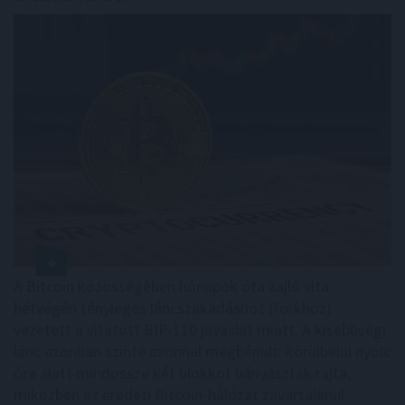
A Bitcoin közösségében hónapok óta zajló vita
hétvégén tényleges láncszakadáshoz (forkhoz)
vezetett a vitatott BIP-110 javaslat miatt. A kisebbségi
lánc azonban szinte azonnal megbénult: körülbelül nyolc
óra alatt mindössze két blokkot bányásztak rajta,
miközben az eredeti Bitcoin-hálózat zavartalanul