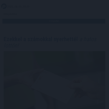
2026. 08. 09. 20:00
Megosztás:
TOVÁBB
Ezekkel a számokkal nyerhettél
a hatos
lottón!