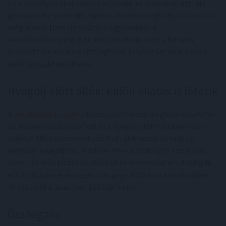
Ez a szabály ösztönzőként működik: nem bünteti azt, aki
gyorsan elhelyezkedik, hanem részben megtartja számára a
még ki nem fizetett ellátást. Ugyanakkor a
keresőtevékenységet be kell jelenteni, mert a be nem
jelentett munka melletti jogtalan folyósítást akár 5 éven
belül visszakövetelhetik.
Nyugdíj előtt állók: külön ellátás is létezik
A
munkanélküli segély
témájánál fontos megkülönböztetni
az álláskeresési járadékot és a nyugdíj előtti álláskeresési
segélyt. Utóbbi azoknak szólhat, akik közel vannak az
öregségi nyugdíjhoz, rendelkeznek a szükséges szolgálati
idővel, és más kizáró ellátásban nem részesülnek. A nyugdíj
előtti álláskeresési segély összege 2026-ban a minimálbér
40 százaléka, azaz havi 129 120 forint.
Összegzés