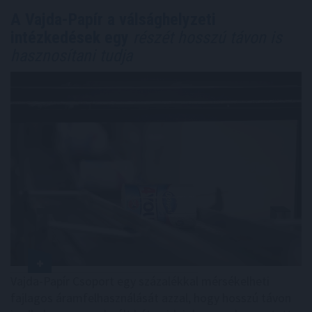
A Vajda-Papír a válsághelyzeti
intézkedések egy
részét hosszú távon is
hasznosítani tudja
Vajda-Papír Csoport egy százalékkal mérsékelheti
fajlagos áramfelhasználását azzal, hogy hosszú távon