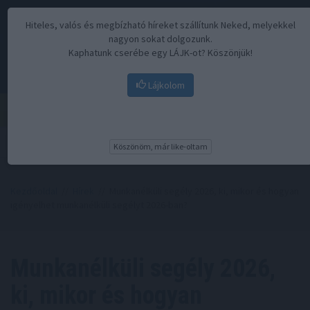
Hiteles, valós és megbízható híreket szállítunk Neked, melyekkel
nagyon sokat dolgozunk.
Kaphatunk cserébe egy LÁJK-ot? Köszönjük!
Lájkolom
Menü
Köszönöm, már like-oltam
Kezdőoldal
//
Hírek
// Munkanélküli segély 2026, ki, mikor és hogyan
igényelhet munkanélküli segélyt 2026-ban?
Munkanélküli segély 2026,
ki, mikor és hogyan