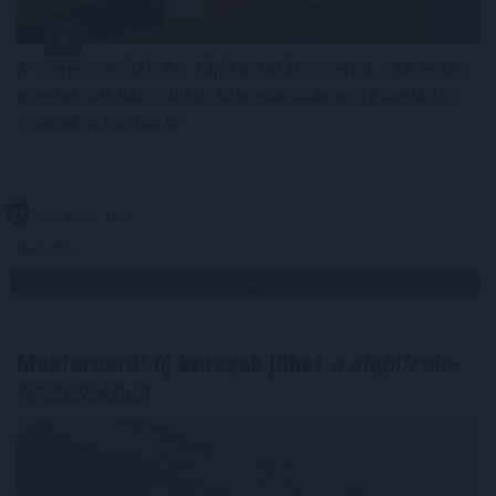
A Szerencsejáték Zrt. tájékoztatása szerint a 32. héten
megtartott hatos lottó számsorsoláson a következő
számokat húzták ki:
2026. 08. 09. 19:00
Megosztás:
TOVÁBB
Mastercard: új korszak jöhet
a stabilcoin-
fizetésekben