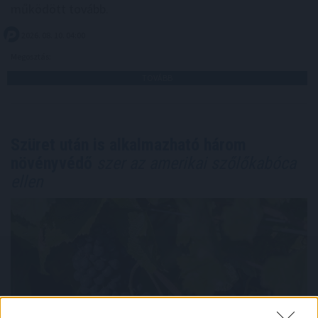
működött tovább.
2026. 08. 10. 04:00
Megosztás:
TOVÁBB
Szüret után is alkalmazható három
növényvédő
szer az amerikai szőlőkabóca
ellen