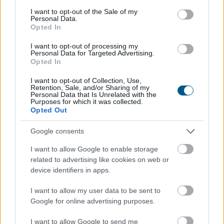
consent section.
I want to opt-out of the Sale of my
Personal Data.
Opted In
Andalúziában nyolcezer hektáron
pusztít
erdőtűz
I want to opt-out of processing my
Personal Data for Targeted Advertising.
Opted In
I want to opt-out of Collection, Use,
Retention, Sale, and/or Sharing of my
Personal Data that Is Unrelated with the
Purposes for which it was collected.
Opted Out
Google consents
I want to allow Google to enable storage
related to advertising like cookies on web or
device identifiers in apps.
I want to allow my user data to be sent to
Google for online advertising purposes.
Az andalúziai Niebla város közelében nyolcezer
hektáron pusztít erdőtűz, emiatt hat településről 500
I want to allow Google to send me