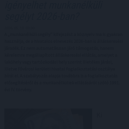
igényelhet munkanélküli
segélyt 2026-ban?
2026. 05. 10. 03:00
A „munkanélküli segély” kifejezést a köznyelv ma is gyakran
használja, de a hivatalos elnevezés 2026-ban is álláskeresési
járadék. Ez nem automatikusan járó támogatás, hanem
kérelemre megállapított álláskeresési ellátás, amelyet a
lakóhely vagy tartózkodási hely szerint illetékes járási,
illetve fővárosi kerületi hivatal foglalkoztatási osztálya
bírál el. A szabályozás alapja továbbra is a foglalkoztatás
elősegítéséről és a munkanélküliek ellátásáról szóló 1991.
évi IV. törvény.
Ki