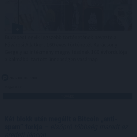
Budapest egyik legszebb történetének nevezte a
Fővárosi Állatkert 160 éves történetét Karácsony
Gergely az intézmény megnyitásának 160 évfordulója
alkalmából tartott ünnepségen vasárnap.
2026. 08. 10. 05:00
Megosztás:
TOVÁBB
Két blokk után megállt a Bitcoin „anti-
spam” forkja
– elsöprő többség maradt az
eredeti láncon