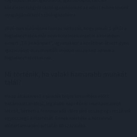
kötelezettségről szóló igazolásra és az adott évben levont
nyugdíjjárulékról szóló igazolásra.
2026-ban különösen fontos változás, hogy január 1-jétől a
foglalkoztatók már nem kötelesek vezetni a korábban
ismert „TB kiskönyvet”, ugyanakkor a korábban átvett ilyen
igazolványt dokumentált módon vissza kell adniuk a
foglalkoztatottaknak.
Mi történik, ha valaki hamarabb munkát
talál?
Ha az álláskereső a járadék teljes kimerítése előtt
határozatlan idejű, legalább napi 4 órás munkaviszonyt
létesít, kérheti a fennmaradó időre járó összeg egy részének
egyösszegű kifizetését. Ennek mértéke a hátralévő
időtartamra járó juttatás 80 százaléka.