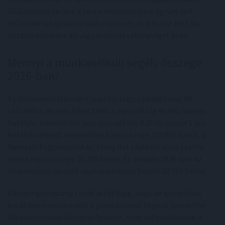
álláskeresés idejére. Ezért a kérelmezőnek együtt kell
működnie a foglalkoztatási szervvel, és jeleznie kell, ha
közben munkába áll vagy keresőtevékenységet kezd.
Mennyi a munkanélküli segély összege
2026-ban?
Az álláskeresési járadék napi összege a járadékalap 60
százaléka, de nem lehet több a jogosultság kezdő napján
hatályos minimálbér napi összegénél. A 2026. január 1-jén
hatályba lépett minimálbér havi összege 322 800 forint, a
Nemzeti Foglalkoztatási Szolgálat tájékoztatója szerint
ennek napi összege 10 760 forint. Ez alapján 2026-ban az
álláskeresési járadék napi maximuma bruttó 10 760 forint.
A tényleges összeg tehát attól függ, hogy az igénylőnek
korábban mekkora volt a járulékalapot képező jövedelme.
Aki alacsonyabb bérrel dolgozott, nem automatikusan a