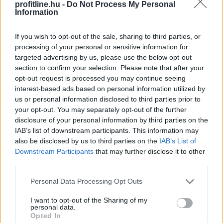
profitline.hu -
Do Not Process My Personal
Information
If you wish to opt-out of the sale, sharing to third parties, or
processing of your personal or sensitive information for
targeted advertising by us, please use the below opt-out
section to confirm your selection. Please note that after your
opt-out request is processed you may continue seeing
A sörhas elnevezés félrevezetőbb, mint gondolnánk.
interest-based ads based on personal information utilized by
Nem létezik olyan különleges biológiai kapcsoló, amely
us or personal information disclosed to third parties prior to
felismeri a korsó sört, majd annak energiáját
your opt-out. You may separately opt-out of the further
egyenesen a köldök köré csomagolja.
disclosure of your personal information by third parties on the
IAB’s list of downstream participants. This information may
also be disclosed by us to third parties on the
IAB’s List of
2026. 08. 08. 01:00
Downstream Participants
that may further disclose it to other
third parties.
Megosztás:
TOVÁBB
Please note that this website/app uses one or more Google
Personal Data Processing Opt Outs
services and may gather and store information including but
not limited to your visit or usage behaviour. You may click to
I want to opt-out of the Sharing of my
personal data.
grant or deny consent to Google and its third-party tags to
Félretette a Szenátus a CLARITY Actet, a
Opted In
use your data for below specified purposes in below Google