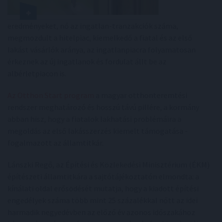
eredményeket, nő az ingatlan-tranzakciók száma,
megmozdult a hitelpiac, kiemelkedő a fiatal és az első
lakást vásárlók aránya, az ingatlanpiacra folyamatosan
érkeznek az új ingatlanok és fordulat állt be az
albérletpiacon is.
Az Otthon Start program
a magyar otthonteremtési
rendszer meghatározó és hosszú távú pillére, a kormány
abban hisz, hogy a fiatalok lakhatási problémáira a
megoldás az első lakásszerzés kiemelt támogatása -
fogalmazott az államtitkár.
Lánszki Regő, az Építési és Közlekedési Minisztérium (ÉKM)
építészeti államtitkára a sajtótájékoztatón elmondta: a
kínálati oldal erősödését mutatja, hogy a kiadott építési
engedélyek száma több mint 25 százalékkal nőtt az idei
harmadik negyedévben az előző év azonos időszakához