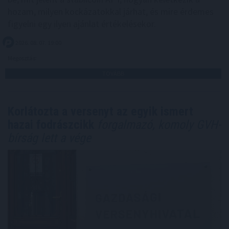
hozam, milyen kockázatokkal járhat, és mire érdemes
figyelni egy ilyen ajánlat értékelésekor.
2026. 08. 07. 19:00
Megosztás:
TOVÁBB
Korlátozta a versenyt az egyik ismert
hazai fodrászcikk
forgalmazó, komoly GVH-
bírság lett a vége