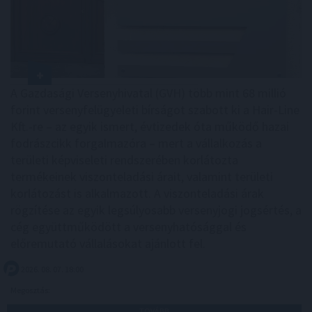
A Gazdasági Versenyhivatal (GVH) több mint 68 millió
forint versenyfelügyeleti bírságot szabott ki a Hair-Line
Kft.-re – az egyik ismert, évtizedek óta működő hazai
fodrászcikk forgalmazóra – mert a vállalkozás a
területi képviseleti rendszerében korlátozta
termékeinek viszonteladási árait, valamint területi
korlátozást is alkalmazott. A viszonteladási árak
rögzítése az egyik legsúlyosabb versenyjogi jogsértés, a
cég együttműködött a versenyhatósággal és
előremutató vállalásokat ajánlott fel.
2026. 08. 07. 18:00
Megosztás:
TOVÁBB