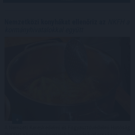
Nemzetközi konyhákat ellenőriz az
NKFH a
kormányhivatalokkal együtt
A Nemzeti Kereskedelmi és Fogyasztóvédelmi Hatóság
(NKFH) a kormányhivatalok bevonásával országos