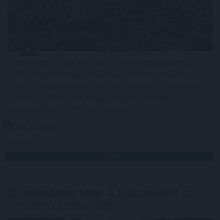
Megérkezett a rég várt eső a Duna vízgyűjtőjére, a
folyó magyarországi szakaszán azonban továbbra is
csak pár centiméteres vízszintváltozások jellemzőek -
közölte az Országos Vízügyi Főigazgatóság
sajtóosztálya az MTI-vel pénteken.
2026. 08. 08. 04:00
Megosztás:
TOVÁBB
Új tudományos tény: A futás mellett
az
agyadat is futtatni kell