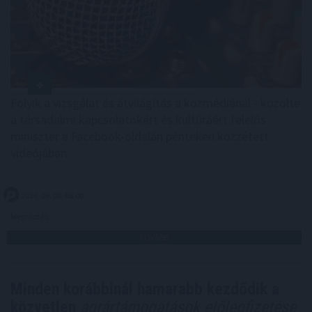
Folyik a vizsgálat és átvilágítás a közmédiánál - közölte
a társadalmi kapcsolatokért és kultúráért felelős
miniszter a Facebook-oldalán pénteken közzétett
videójában.
2026. 08. 08. 08:00
Megosztás:
TOVÁBB
Minden korábbinál hamarabb kezdődik a
közvetlen
agrártámogatások előlegfizetése