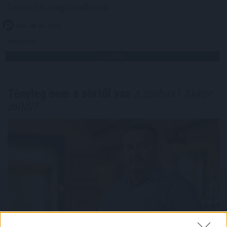
forintot is meghaladhatná.
2026. 08. 08. 02:00
Megosztás:
TOVÁBB
Tényleg nem a sörtől van
a sörhas? Akkor
mitől?