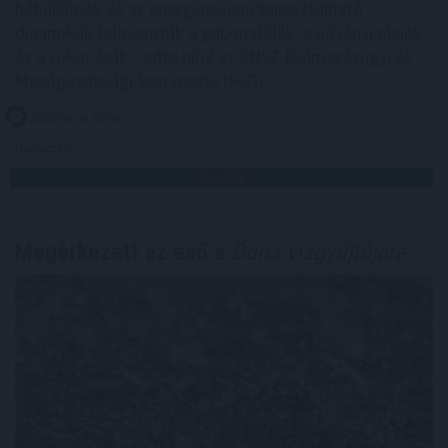
hőhullámok és az energiapiacon tapasztalható
dinamikák felnyomták a gabonafélék, a növényi olajok
és a cukor árát – adta hírül az ENSZ Élelmezésügyi és
Mezőgazdasági Szervezete (FAO).
2026. 08. 08. 05:00
Megosztás:
TOVÁBB
Megérkezett az eső a
Duna vízgyűjtőjére