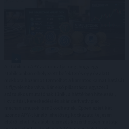
A stabilcoin APY azt mutatja meg, hogy egy
stabilcoinban elhelyezett befektetés egy év alatt
mekkora hozamot termelhet a kamatos kamat hatását
is figyelembe véve. Bár első pillantásra egyszerű
százalékos mutatónak tűnik, a háttérben hitelezési,
likviditási, kereskedési és akár derivatív piaci
mechanizmusok is működhetnek. Éppen ezért két
azonos APY-t kínáló lehetőség kockázata teljesen
eltérő lehet. Az alábbi elemzés közérthetően mutatja
be, mit jelent a stabilcoin APY, hogyan keletkezik a