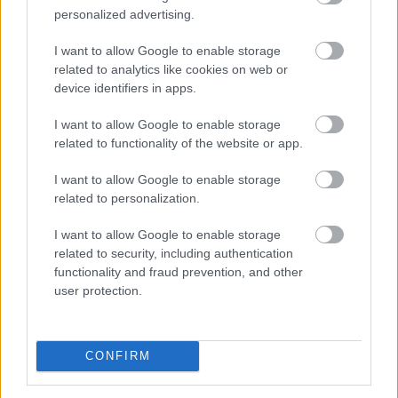
további csúszása komoly versenyelőnyt adhat a
personalized advertising.
hagyományos pénzügyi rendszernek. A tét nemcsak a
kriptovaluták szabályozási környezete, hanem a több
I want to allow Google to enable storage
ezermilliárd dollárosra növekedő tokenizációs piac
related to analytics like cookies on web or
jövője is lehet.
device identifiers in apps.
2026. 08. 07. 23:59
I want to allow Google to enable storage
related to functionality of the website or app.
Megosztás:
TOVÁBB
I want to allow Google to enable storage
related to personalization.
I want to allow Google to enable storage
Nagy Bitcoin-bányászok álltak
be a Stratum
related to security, including authentication
V2 mögé
functionality and fraud prevention, and other
user protection.
CONFIRM