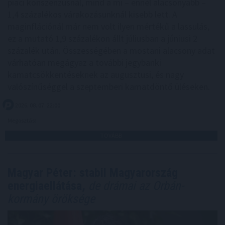
piaci konszenzusnál, mind a mi – ennél alacsonyabb –
1,4 százalékos várakozásunknál kisebb lett. A
maginflációnál már nem volt ilyen mértékű a lassulás,
ez a mutató 1,9 százalékon állt júliusban a júniusi 2
százalék után. Összességében a mostani alacsony adat
várhatóan megágyaz a további jegybanki
kamatcsökkentéseknek az augusztusi, és nagy
valószínűséggel a szeptemberi kamatdöntő üléseken.
2026. 08. 07. 22:00
Megosztás:
TOVÁBB
Magyar Péter: stabil Magyarország
energiaellátása,
de drámai az Orbán-
kormány öröksége