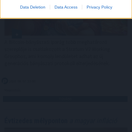
Data Deletion
Data Access
Privacy Policy
A Bitcoin-bányászati iparág több meghatározó
szereplője is csatlakozott a Stratum V2 Working
Grouphoz, ami komoly lendületet adhat az új
generációs bányászati protokoll elterjedésének.
2026. 08. 07. 23:00
Megosztás:
TOVÁBB
Évtizedes mélyponton
a magyar infláció