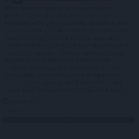
Míg év elején sokan attól tartottak, hogy idén is
jelentős drágulás lesz a lakáspiacon, mostanra
egyértelművé vált, hogy az árrobbanás kifulladt, és a
piac a fokozatos normalizálódás irányába mozdult el. A
vásárlók közül egyre többen kivárnak, alaposabban
összehasonlítják a kínálatot, és hosszabb ideig keresik
a megfelelő ingatlant – derül ki a legfrissebb Zenga
Ingatlan Radarból. Bár 2026 júliusában tovább
emelkedtek a lakóingatlanok hirdetési árai, az éves
árnövekedés üteme országosan és Budapesten is
lassult, sőt van egy megyénk, ahol most olcsóbbak a
meghirdetett lakóingatlanok, mint egy évvel ezelőtt.
2026. 08. 08. 06:00
Megosztás:
TOVÁBB