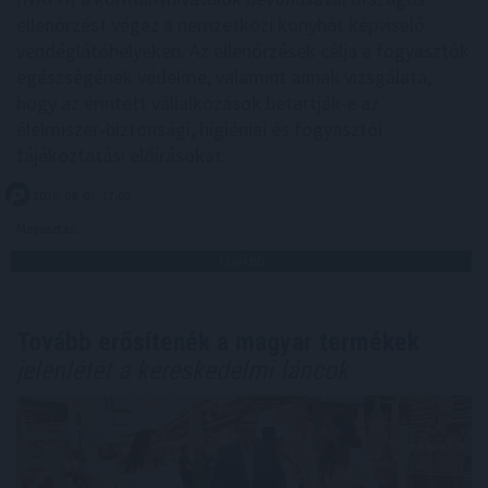
ellenőrzést végez a nemzetközi konyhát képviselő
vendéglátóhelyeken. Az ellenőrzések célja a fogyasztók
egészségének védelme, valamint annak vizsgálata,
hogy az érintett vállalkozások betartják-e az
élelmiszer-biztonsági, higiéniai és fogyasztói
tájékoztatási előírásokat.
2026. 08. 07. 17:00
Megosztás:
TOVÁBB
Tovább erősítenék a magyar termékek
jelenlétét a kereskedelmi láncok