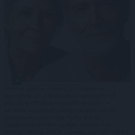
A férfiak számára is megnyitott, negyven év
jogosultsági idő után igénybe vehető nyugdíj első
pillantásra méltányos intézkedésnek tűnhet. A
háttérben meghúzódó pénzügyi következmények
azonban súlyosak lehetnek: Farkas András
nyugdíjszakértő szerint egy ilyen rendszer éves
költsége jelenlegi értéken számolva akár a 470 milliárd