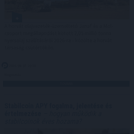
A horvát olajvezeték-üzemeltető Janaf és a Mol-
csoport megállapodást kötött 2,05 millió tonna
nyersolaj szállításáról 2026-ra - közölte a horvát
társaság csütörtökön.
2026. 08. 07. 20:00
Megosztás:
TOVÁBB
Stabilcoin APY fogalma, jelentése és
értelmezése
– hogyan működik a
stabilcoinok éves hozama?