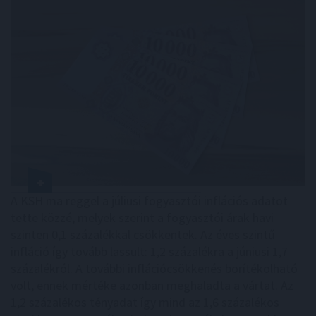
A KSH ma reggel a júliusi fogyasztói inflációs adatot
tette közzé, melyek szerint a fogyasztói árak havi
szinten 0,1 százalékkal csökkentek. Az éves szintű
infláció így tovább lassult: 1,2 százalékra a júniusi 1,7
százalékról. A további inflációcsökkenés borítékolható
volt, ennek mértéke azonban meghaladta a vártat. Az
1,2 százalékos tényadat így mind az 1,6 százalékos