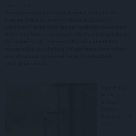
2025. 11. 25. 16:30
Nem csökken a szeptember 1-jén indult Otthon Start
program lendülete, november közepéig 22 ezer fix 3
százalékos hiteligénylési kérelmet nyújtottak be csaknem
800 milliárd forint összegben, és több mint 8500 igénylőnek
már folyósítottak is csaknem 300 milliárd forint hitelt -
mondta a Miniszterelnökség (ME) parlamenti és stratégiai
államtitkára a program eredményeiről tartott keddi
sajtótájékoztatóján.
Panyi Miklós
kiemelte: a
program
hozza a
kormány által
várt