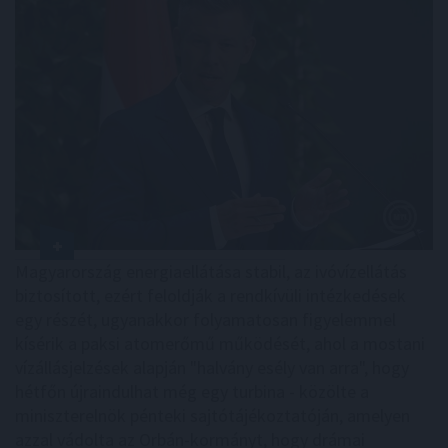
Magyarország energiaellátása stabil, az ivóvízellátás
biztosított, ezért feloldják a rendkívüli intézkedések
egy részét, ugyanakkor folyamatosan figyelemmel
kísérik a paksi atomerőmű működését, ahol a mostani
vízállásjelzések alapján "halvány esély van arra", hogy
hétfőn újraindulhat még egy turbina - közölte a
miniszterelnök pénteki sajtótájékoztatóján, amelyen
azzal vádolta az Orbán-kormányt, hogy drámai