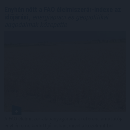
Enyhén nőtt a FAO élelmiszerár-indexe az
időjárási,
energiapiaci és geopolitikai
aggodalmak közepette
A FAO élelmiszer-alapanyagárainak referenciamutatója
enyhén emelkedett júliusban, mivel a közelmúltbeli