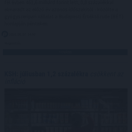
fél évben 461,6 milliárd forint lett, 0,8 százalékkal
elmaradt az előző év azonos időszakitól - közölte a
gyógyszeripari vállalat a Budapesti Értéktőzsde (BÉT)
honlapján pénteken.
2026. 08. 07. 14:00
Megosztás:
TOVÁBB
KSH: júliusban 1,2 százalékra
csökkent az
infláció