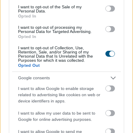
JPMorgan szerint
a Wall Street viheti el a
consent section.
I want to opt-out of the Sale of my
tokenizációs boomot
Personal Data.
Opted In
I want to opt-out of processing my
Personal Data for Targeted Advertising.
Opted In
I want to opt-out of Collection, Use,
Retention, Sale, and/or Sharing of my
Personal Data that Is Unrelated with the
Purposes for which it was collected.
Opted Out
Google consents
I want to allow Google to enable storage
related to advertising like cookies on web or
device identifiers in apps.
Újabb akadályba ütközött az amerikai
kriptoszabályozás: a Szenátus az augusztusi szünet
I want to allow my user data to be sent to
előtt nem vitte szavazásra a CLARITY Actet, miközben
Google for online advertising purposes.
a JPMorgan arra figyelmeztet, hogy a jogszabály
I want to allow Google to send me