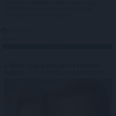
érrendszert. Kevesebben tudják azonban, hogy a
szellemi fittség megőrzéséhez a fizikai edzés
önmagában nem mindig elegendő .
2026. 08. 08. 03:00
Megosztás:
TOVÁBB
A Nők40 nyugdíj után jöhet a Férfiak40
nyugdíj?
- 470 milliárdos nyugdíjprogram