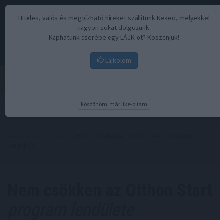
Hiteles, valós és megbízható híreket szállítunk Neked, melyekkel
nagyon sokat dolgozunk.
Kaphatunk cserébe egy LÁJK-ot? Köszönjük!
Lájkolom
Menü
Köszönöm, már like-oltam
Kezdőoldal
//
Hírek
// Nem csökken az Otthon Start program
lendülete
Nem csökken az Otthon Start
program lendülete