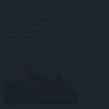
hadseregét építi
2026. 06. 14. 19:00
Németország Európa legerősebb hagyományos hadseregét
építi, és "jóval" a 2035-ös határidő előtt teljesíti a GDP 5
százalékát kitevő védelmi kiadásokra vonatkozó NATO-
elvárást – jelentette ki Jens Hanefeld, Németország
washingtoni nagykövete egy vasárnap megjelent interjúban.
A diplomata a
Fox News
Digital
internetes
hírportálnak
adott