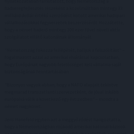
nyilatkozatában rámutatott, hogy Németország a
hadseregfejlesztés részeként a közelmúltban mintegy 33
milliárd dollár értékű szerződést kötött amerikai hadiipari
vállalkozásokkal fegyverzetek beszerzéséről. Hozzátette,
hogy a német haderő mintegy 100 ezer fővel növeli aktív
szolgálatot ellátó katonáinak állományát.
"Németország fokozza fellépését, halljuk a felszólítást" –
fogalmazott azzal az amerikai elvárással kapcsolatban,
hogy Európának nagyobb felelősséget kell vállalnia saját
biztonságának fenntartásában.
"Bizonyos vagyok abban, hogy a NATO alapjait tekintve
megmarad transzatlanti szervezetként, de jóval inkább
európaivá válik a következő egy évtizedben" – mondta a
német nagykövet.
Jens Hanefeld egyben azt a meggyőződést hangoztatta,
hogy a Németországban működő amerikai katonai bázisok
az amerikai nemzetbiztonság érdekeit szolgálják, valamint