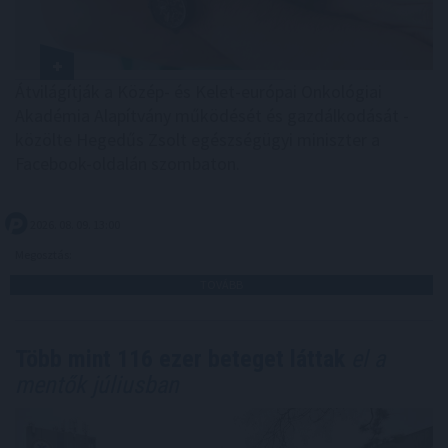
Átvilágítják a Közép- és Kelet-európai Onkológiai
Akadémia Alapítvány működését és gazdálkodását -
közölte Hegedűs Zsolt egészségügyi miniszter a
Facebook-oldalán szombaton.
2026. 08. 09. 13:00
Megosztás:
TOVÁBB
Több mint 116 ezer beteget láttak
el a
mentők júliusban