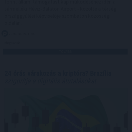
forint állami támogatást kap működéséhez idén a
sármelléki Hévíz-Balaton Airport - közölte a térség
országgyűlési képviselője szombaton közösségi
oldalán.
2026. 08. 09. 11:00
Megosztás:
TOVÁBB
24 órás várakozás a kriptóra? Brazília
szigorítja a digitális átutalásokat