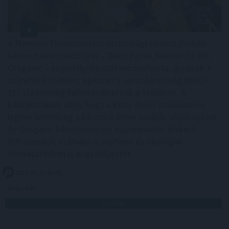
A Nemzeti Élelmiszerlánc-biztonsági Hivatal (Nébih)
három növényvédő szer – Decis Forte, Klartan 24 EW,
Oroganic – engedélyokiratát módosította, így azok a
szüretet követően, egészen a vesszőérettség (BBCH
91) stádiumáig felhasználhatóak a szőlőben. A
kiterjesztések célja, hogy a korai érésű szőlőkben is
legyen lehetőség a károsító elleni további védekezésre.
Az Oroganic készítmény kis kiszerelésben kiskerti
felhasználók számára is elérhető és ökológiai
termesztésben is engedélyezett.
2026. 08. 10. 03:00
Megosztás:
TOVÁBB