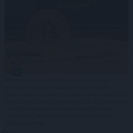
A Bitcoin közösségében hónapok óta zajló vita
hétvégén tényleges láncszakadáshoz (forkhoz)
vezetett a vitatott BIP-110 javaslat miatt. A kisebbségi
lánc azonban szinte azonnal megbénult: körülbelül nyolc
óra alatt mindössze két blokkot bányásztak rajta,
miközben az eredeti Bitcoin-hálózat zavartalanul
működött tovább.