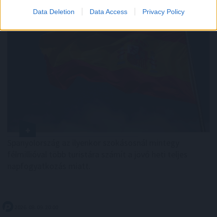
Data Deletion
Data Access
Privacy Policy
Spanyolország az ilyenkor szokásosnál mintegy
félmillióval több turistára számít a jövő heti teljes
napfogyatkozás miatt.
2026. 08. 09. 20:00