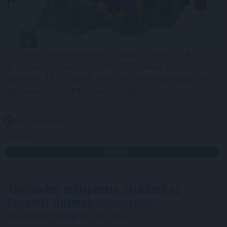
Brazília központi bankja új szabályozással lép fel a
kriptovalutás csalások ellen: 2027. január 1-jétől
bizonyos, 10 000 dollár feletti kriptoátutalásokat akár
24 órára visszatarthatnak a szolgáltatók.
2026. 08. 09. 10:00
Megosztás:
TOVÁBB
Történelmi mélypontra csökkent az
Egyesült Államok
legnagyobb
víztározójának vízszintje