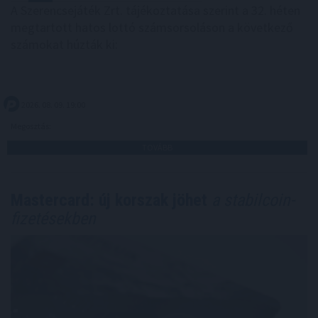
A Szerencsejáték Zrt. tájékoztatása szerint a 32. héten
megtartott hatos lottó számsorsoláson a következő
számokat húzták ki:
2026. 08. 09. 19:00
Megosztás:
TOVÁBB
Mastercard: új korszak jöhet
a stabilcoin-
fizetésekben