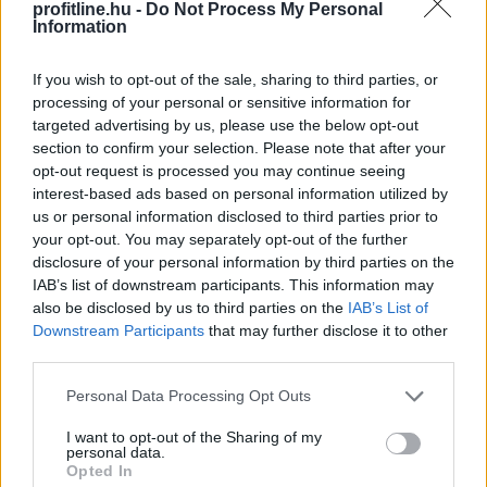
profitline.hu -
Do Not Process My Personal
Information
If you wish to opt-out of the sale, sharing to third parties, or
processing of your personal or sensitive information for
targeted advertising by us, please use the below opt-out
section to confirm your selection. Please note that after your
opt-out request is processed you may continue seeing
interest-based ads based on personal information utilized by
us or personal information disclosed to third parties prior to
your opt-out. You may separately opt-out of the further
disclosure of your personal information by third parties on the
IAB’s list of downstream participants. This information may
also be disclosed by us to third parties on the
IAB’s List of
A Strategy (MSTR), Michael Saylor Bitcoin-
Downstream Participants
that may further disclose it to other
stratégiájának zászlóshajója, sokáig a „vásárolj és tarts
third parties.
örökké” elvet követte. Az utóbbi időben azonban a
Please note that this website/app uses one or more Google
Personal Data Processing Opt Outs
vállalat Bitcoin-eladásokba kezdett, elsősorban azért,
services and may gather and store information including but
hogy finanszírozza egyes pénzügyi kötelezettségeit.
not limited to your visit or usage behaviour. You may click to
I want to opt-out of the Sharing of my
personal data.
grant or deny consent to Google and its third-party tags to
2026. 08. 09. 22:00
Opted In
use your data for below specified purposes in below Google