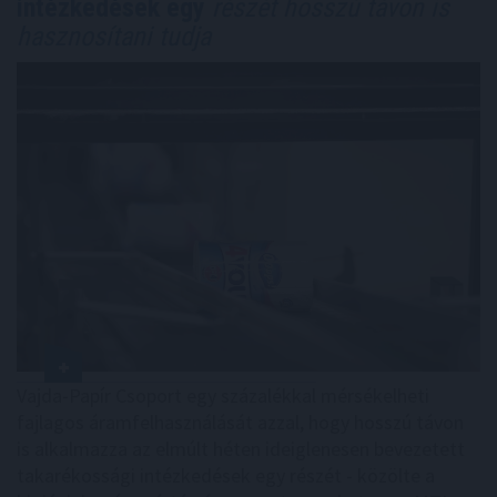
intézkedések egy
részét hosszú távon is
hasznosítani tudja
Vajda-Papír Csoport egy százalékkal mérsékelheti
fajlagos áramfelhasználását azzal, hogy hosszú távon
is alkalmazza az elmúlt héten ideiglenesen bevezetett
takarékossági intézkedések egy részét - közölte a