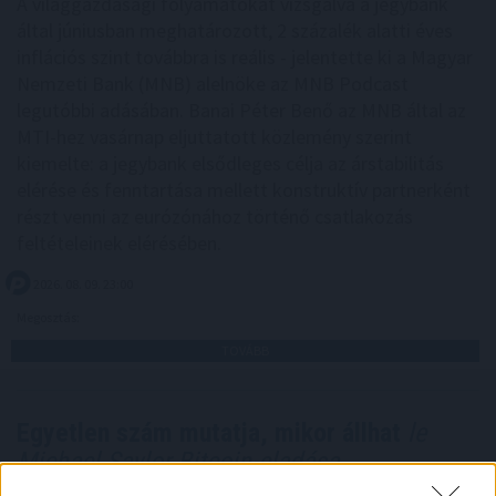
A világgazdasági folyamatokat vizsgálva a jegybank
által júniusban meghatározott, 2 százalék alatti éves
inflációs szint továbbra is reális - jelentette ki a Magyar
Nemzeti Bank (MNB) alelnöke az MNB Podcast
legutóbbi adásában. Banai Péter Benő az MNB által az
MTI-hez vasárnap eljuttatott közlemény szerint
kiemelte: a jegybank elsődleges célja az árstabilitás
elérése és fenntartása mellett konstruktív partnerként
részt venni az eurózónához történő csatlakozás
feltételeinek elérésében.
2026. 08. 09. 23:00
Megosztás:
TOVÁBB
Egyetlen szám mutatja, mikor állhat
le
Michael Saylor Bitcoin-eladása