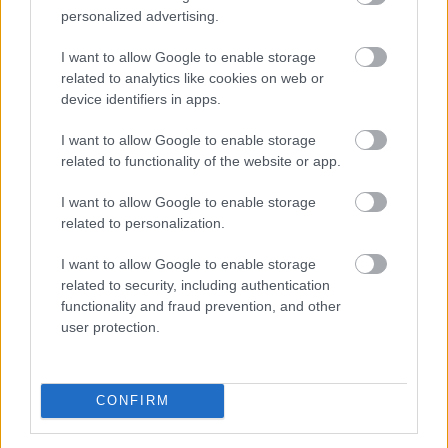
A szívügyének nevezte a fizikai és a digitális
personalized advertising.
akadálymentesítést a szociális és családügyi miniszter
I want to allow Google to enable storage
vasárnap a Facebook-oldalán, miután Békés vármegyei
related to analytics like cookies on web or
látássérült sorstársainak mutatta meg a
device identifiers in apps.
minisztériumot Éliás Eszter esélyegyenlőségi és
akadálymentesítési államtitkárral és Galambos
I want to allow Google to enable storage
Katalinnal, a fogyatékossággal élő emberek egyenlő
related to functionality of the website or app.
esélyű hozzáféréséért felelős helyettes államtitkárral.
I want to allow Google to enable storage
related to personalization.
2026. 08. 09. 21:00
Megosztás:
I want to allow Google to enable storage
TOVÁBB
related to security, including authentication
functionality and fraud prevention, and other
user protection.
Spanyolország a szokásosnál mintegy
félmillióval
több turistára számít
CONFIRM