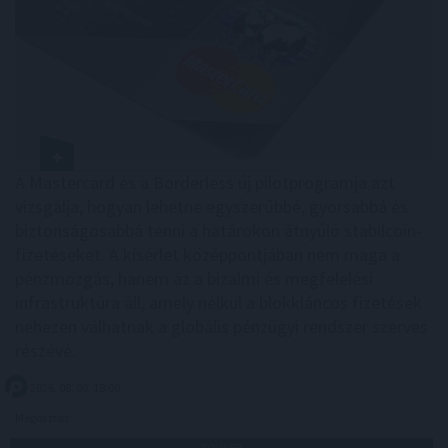
A Mastercard és a Borderless új pilotprogramja azt
vizsgálja, hogyan lehetne egyszerűbbé, gyorsabbá és
biztonságosabbá tenni a határokon átnyúló stabilcoin-
fizetéseket. A kísérlet középpontjában nem maga a
pénzmozgás, hanem az a bizalmi és megfelelési
infrastruktúra áll, amely nélkül a blokkláncos fizetések
nehezen válhatnak a globális pénzügyi rendszer szerves
részévé.
2026. 08. 09. 18:00
Megosztás:
TOVÁBB