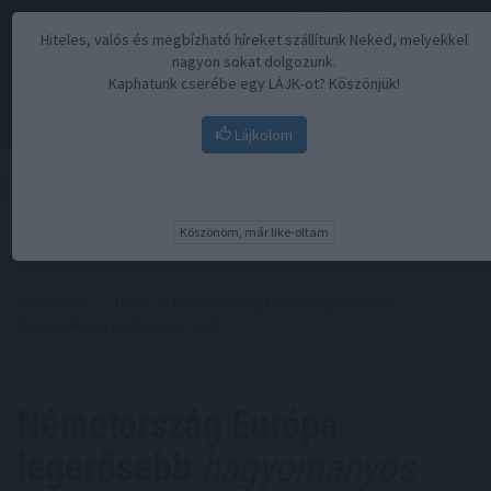
Hiteles, valós és megbízható híreket szállítunk Neked, melyekkel
nagyon sokat dolgozunk.
Kaphatunk cserébe egy LÁJK-ot? Köszönjük!
Lájkolom
Menü
Köszönöm, már like-oltam
Kezdőoldal
//
Hírek
// Németország Európa legerősebb
hagyományos hadseregét építi
Németország Európa
legerősebb
hagyományos