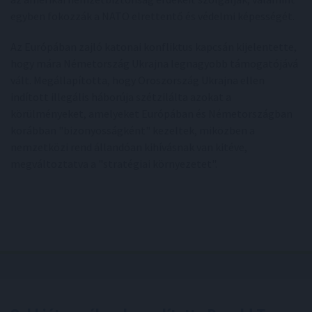
egyben fokozzák a NATO elrettentő és védelmi képességét.
Az Európában zajló katonai konfliktus kapcsán kijelentette,
hogy mára Németország Ukrajna legnagyobb támogatójává
vált. Megállapította, hogy Oroszország Ukrajna ellen
indított illegális háborúja szétzilálta azokat a
körülményeket, amelyeket Európában és Németországban
korábban "bizonyosságként" kezeltek, miközben a
nemzetközi rend állandóan kihívásnak van kitéve,
megváltoztatva a "stratégiai környezetet".