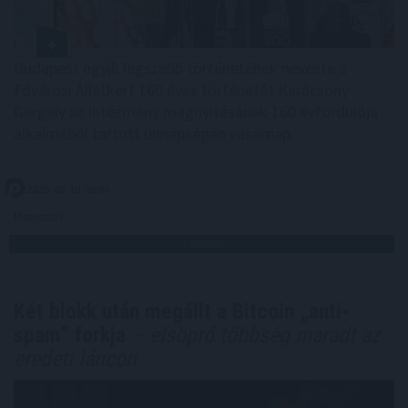
Budapest egyik legszebb történetének nevezte a
Fővárosi Állatkert 160 éves történetét Karácsony
Gergely az intézmény megnyitásának 160 évfordulója
alkalmából tartott ünnepségen vasárnap.
2026. 08. 10. 05:00
Megosztás:
TOVÁBB
Két blokk után megállt a Bitcoin „anti-
spam” forkja
– elsöprő többség maradt az
eredeti láncon