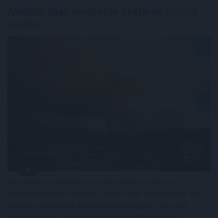
Andalúziában nyolcezer hektáron
pusztít
erdőtűz
Az andalúziai Niebla város közelében nyolcezer
hektáron pusztít erdőtűz, emiatt hat településről 500
embert evakuáltak elővigyázatosságból - közölte
Antonio Sanz, a tartomány vészhelyzet-kezelési