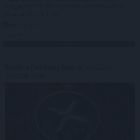
HungaroMet Zrt. előrejelzéséből, amelyet vasárnap
juttattak el az MTI-hez.
2026. 08. 09. 16:00
Megosztás:
TOVÁBB
Ripple a Fed kapujában: új
pénzügyi
korszak jöhet