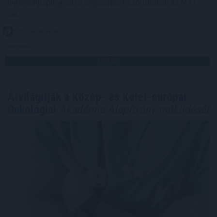
higiéniaipapír-gyártó cégcsoport szombaton az MTI-
vel.
2026. 08. 09. 14:00
Megosztás:
TOVÁBB
Átvilágítják a Közép- és Kelet-európai
Onkológiai
Akadémia Alapítvány működését