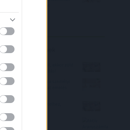
közölt a tőzsdei vállalat
4IG elemzés
Richter elemzés
Befektetési tippek
Ha lakáshitelt szeretnél, akkor zöld
hitel 2022-ben a megoldás!
Ilyet ki látott? Olcsóbb a személyi
hitel, mint az alapkamat emelés
előtt
Így juthatsz gyorsan hitelhez,
alacsony kamattal!
Aktív Aranyszámla