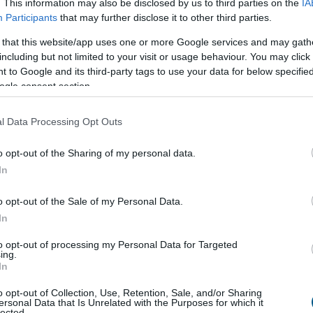
. This information may also be disclosed by us to third parties on the
IA
á teszi a vállalati javadalmazást: a munkavállalók
Participants
that may further disclose it to other third parties.
gal kérhetik ki munkáltatójuktól az azonos értékű
 that this website/app uses one or more Google services and may gath
ők átlagos bérét. A WHC szakértői arra
including but not limited to your visit or usage behaviour. You may click 
tnek, hogy az új irányelv nemcsak a bértárgyalások
 to Google and its third-party tags to use your data for below specifi
 változtatja meg, de komoly adminisztrációs és
ogle consent section.
elkészülést is megkövetel a hazai cégektől.
l Data Processing Opt Outs
2:00
Megosztás:
TOVÁBB
o opt-out of the Sharing of my personal data.
In
k a halgazdálkodók
o opt-out of the Sale of my Personal Data.
i hőség és szárazság közepette a halgazdálkodók
In
egnagyobb hozamra törekszenek, a vészhelyzet
to opt-out of processing my Personal Data for Targeted
t próbálják megelőzni minden eszközzel - közölte az
ing.
In
törtökön a Magyar Akvakultúra és Halászati
 Szervezet (MA-HAL).
o opt-out of Collection, Use, Retention, Sale, and/or Sharing
ersonal Data that Is Unrelated with the Purposes for which it
lected.
1:00
Megosztás:
TOVÁBB