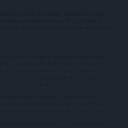
lőtéren 1 822 483-an utaztak a légikikötőn keresztül,
hónapjában, a legtöbben Londont, Párizst és Milánót
lma meghaladta 7,6 milliót - közölte a Budapest Airport a
összesítés szerint májusban a cargo üzletág erősödése
dületes maradt, a kezelt 41 398 tonna áru 11,7 százalékkal
b, mint egy évvel korábban. A stabilan emelkedő
mennyiség január és május között 188 457 tonna légiáru
elését jelentette a repülőtéren.
ájékoztatásban arra is kitértek, a Budapest Airport
ötelezett az esélyegyenlőség támogatása mellett, ezért
melt figyelmet fordít a fogyatékkal élő utasok igényeire.
írozásával megvalósult DANOVA NEXT projekt, amely egy