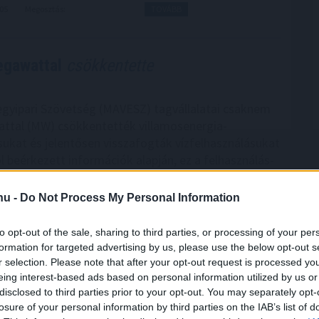
:05
Megosztás:
TOVÁBB
egawattal
csökkentette
gyipari Szövetség (MAVESZ) tagvállalatai csaknem
ttal (MW) csökkentették villamosenergia-
sukat és jelentősen visszafogták vízfelhasználásukat
l beérkezett információk alapján, ez a felhasználás-
az országosan elért eredmények mintegy 25
eszi ki - közölte a szervezet csütörtökön az MTI-vel.
.hu -
Do Not Process My Personal Information
3:00
Megosztás:
TOVÁBB
to opt-out of the sale, sharing to third parties, or processing of your per
formation for targeted advertising by us, please use the below opt-out s
r selection. Please note that after your opt-out request is processed y
i
tárgyalásokat a bértranszparencia
eing interest-based ads based on personal information utilized by us or
disclosed to third parties prior to your opt-out. You may separately opt-
gon is új korszakot hoz az Európai Unió
losure of your personal information by third parties on the IAB’s list of
rencia-szabályozása, amely minden eddiginél