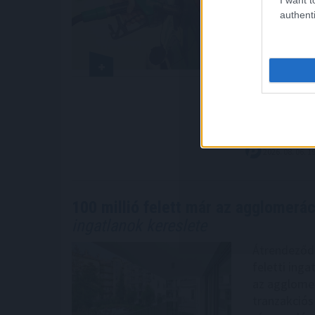
A Hormuzi-s
authenti
globális el
árát is növe
alapanyagkö
még olyan t
térségében á
Magyarorszá
XTB szakért
2026. 08. 06. 1
100 millió felett már az agglomeráci
ingatlanok kereslete
Átrendeződik
feletti inga
az agglomer
tranzakciós