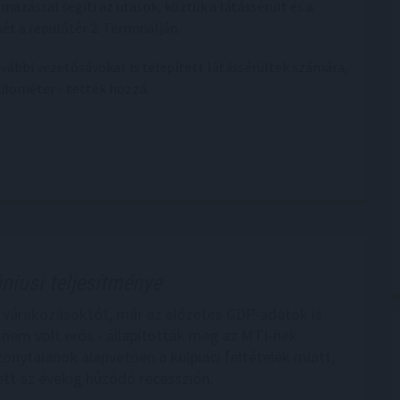
mazással segíti az utasok, köztük a látássérült és a
t a repülőtér 2. Terminálján.
további vezetősávokat is telepített látássérültek számára,
 kilométer - tették hozzá.
úniusi teljesítménye
a várakozásoktót, már az előzetes GDP-adatok is
a nem volt erős - állapították meg az MTI-nek
zonytalanok alapvetően a külpiaci feltételek miatt,
ett az évekig húzódó recesszión.