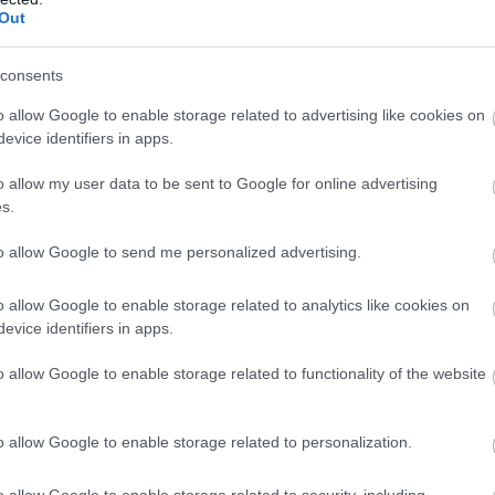
Out
consents
élén a magyar csemegekukorica
o allow Google to enable storage related to advertising like cookies on
a növekvő költségek és a csökkenő jövedelmezőség
evice identifiers in apps.
csemegekukorica továbbra is kiszámítható termelési
 jelenthet a hazai gazdálkodóknak. A Syngenta
o allow my user data to be sent to Google for online advertising
agyar ágazat jövőjének kulcsa az öntözés
s.
 a szélsőséges időjárást jól viselő fajták használata
to allow Google to send me personalized advertising.
ési hatékonyság növelése lehet.
0:00
Megosztás:
TOVÁBB
o allow Google to enable storage related to analytics like cookies on
evice identifiers in apps.
o allow Google to enable storage related to functionality of the website
így drágíthatja
meg a Hormuzi-szoros
o allow Google to enable storage related to personalization.
borúk gazdasági következményeiről beszélünk,
z olaj- és üzemanyagárak emelkedésére gondolnak.
o allow Google to enable storage related to security, including