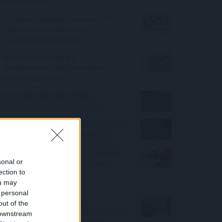
teljesítménye
A magyar vegyipar csaknem 200
megawattal csökkentette
energiafelhasználását
Így változtatja meg a
fizetésemelési tárgyalásokat a
bértranszparencia
A vészhelyzet elkerülésén
dolgoznak a halgazdálkodók
Az extrém hőség ellenére is Európa
élén a magyar csemegekukorica
A benzinkutaktól a boltok polcaiig:
sonal or
így drágíthatja meg a Hormuzi-
ection to
szoros konfliktusa a
ou may
mindennapokat
 personal
100 millió felett már az
out of the
agglomeráció nyer, kifelé tolódik a
 downstream