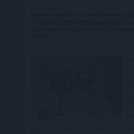
2026. 06. 20. 08:00
Májusban a Budapest Liszt Ferenc Nemzetközi Repü
7,1 százalékkal többen, mint a tavalyi év azonos 
választották úti célul, az első öt hónap utasforga
honlapján.
Az 
len
töb
áru
kez
A t
elk
kie
Ezt a célt szolgálja az Európai Unió társfinansz