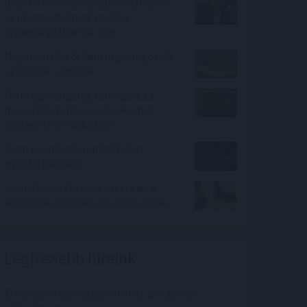
Beperelte a Trump-adminisztrációt
az új importvámok miatt a
szövetségi államok fele
Magánforrásból épül új gyalogoshíd
az Óbudai-szigetre
MNB: egyhangúlag támogatta a
monetáris tanács az alapkamat
csökkentését júliusban
Gyorsjelentések repítették az
európai piacokat
Személycseréket jelentette be a
katonai vezetésben az orosz elnök
Legfrissebb híreink
Elmaradt a várakozásoktól az ipar júniusi