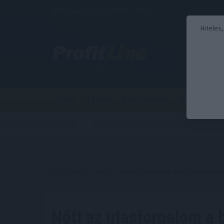
2026. augusztus 7., péntek - Ibolya
Hiteles
Hírek
Tőzsde
Kriptovaluta
Stabilcoin
Kezdőoldal
//
Hírek
// Nőtt az utasforgalom a budapesti
Nőtt az utasforgalom a 