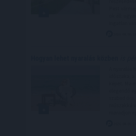
részesedése
Pest vármeg
ok áll: ugy
ingatlan vá
2026. 08. 06. 1
Hogyan lehet nyaralás közben
is pén
A nyaralás 
időszaka, a
képet. Ma m
elegendő eg
szabad óra.
műszakká vá
maradjon eg
2026. 08. 06. 1