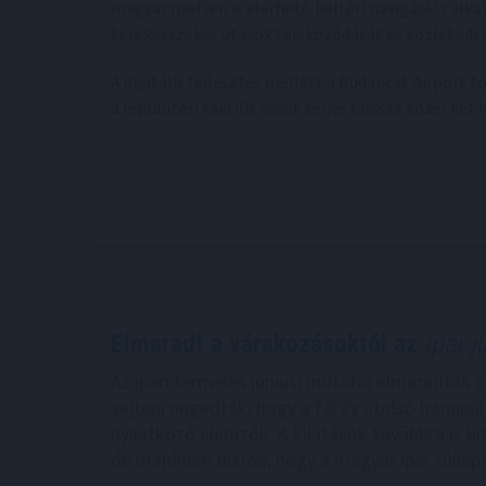
magyar nyelven is elérhető beltéri navigációs alkal
kerekesszékes utasok tájékozódását és közlekedésé
A digitális fejlesztés mellett a Budapest Airport 
a repülőtéri taktilis sávok teljes hossza közel két
Elmaradt a várakozásoktól az
ipar j
Az ipari termelés júniusi mutatói elmaradtak 
sejteni engedték, hogy a fél év utolsó hónapj
nyilatkozó elemzők. A kilátások továbbra is bi
de majdnem biztos, hogy a magyar ipar túllép