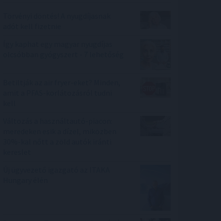
Törvényi döntés! A nyugdíjasnak
adót kell fizetnie
Így kaphat egy magyar nyugdíjas
olcsóbban gyógyszert - 7 lehetőség
Betiltják az air fryer-eket? Minden,
amit a PFAS-korlátozásról tudni
kell
Változás a használtautó-piacon:
meredeken esik a dízel, miközben
30%-kal nőtt a zöld autók iránti
kereslet
Új ügyvezető igazgató az ITAKA
Hungary élén