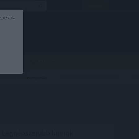
Belépés
lgozunk.
BOR
BIRS
Kalkulátorok
Legnépszerűbb híreink