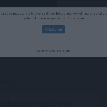
, valós és megbízható híreket szállítunk Neked, melyekkel nagyon sokat do
Kaphatunk cserébe egy LÁJK-ot? Köszönjük!
Lájkolom
Nyugdíj
Biztosítási befektetések
BU
Köszönöm, már like-oltam
 repülőtéren
budapesti
repülőtéren