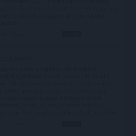
 egy év alatt 57-ről 48 százalékra csökkent, míg
yéé 24-ről 33 százalékra nőtt. A háttérben egyszerű
anabból a pénzből az agglomerációban nagyobb
sárolható.
8:00
Megosztás:
TOVÁBB
zt keresni?
hagyományosan a munkától való elszakadás
 digitális gazdaság azonban alaposan átírta ezt a
ár több olyan bevételi lehetőség létezik, amelyhez
y laptop, internetkapcsolat és naponta néhány
 A cél persze nem az, hogy a pihenés második
ltozzon, hanem az, hogy az utazás mellett is
y kiszámítható vagy legalább kiegészítő jövedelem.
7:15
Megosztás:
TOVÁBB